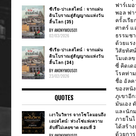
ฟาร์เมอ
ซีเรีย​-ปาเลสไตน์​ : จากแผ่น
พอล ฟาร์
ดินโบราณสู่สัญญาณ​แห่งวัน
ครั้งเร
สิ้นโลก​ (35)
ศาตร์ แ
BY ANONYMOUS01
ธรรมชา
02/03/2026
ด้วยแรง
ซีเรีย​-ปาเลสไตน์​ : จากแผ่น
วิสัยทัศ
ดินโบราณสู่สัญญาณ​แห่งวัน
โมเดลขอ
สิ้นโลก​ (34)
ซี่ คิดเ
BY ANONYMOUS01
โรคท่าม
23/02/2026
ชื่อ อั
ของหนัง
QUOTES
ภูเขาอีก
มันเอง 
และนักมน
เงาในวิหาร จากโซโลมอนถึง
ภายในไฮ
เอปสไตน์: ห่วงโซ่แห่งความ
ได้สร้า
ลับที่ไม่เคยขาด ตอนที่ 3
ด้วยการม
BY ANONYMOUS01