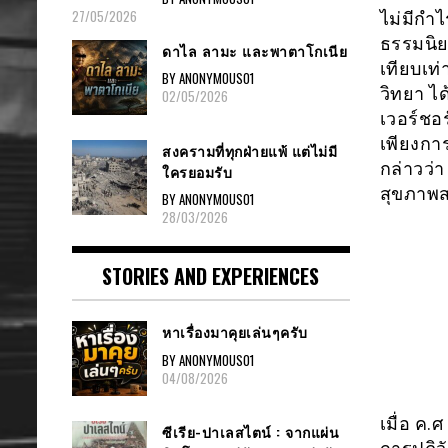
27/05/2026
ไม่มีกำ
ธรรมนิยา
ดาไล ลามะ และพาตาโกเนีย
เทียบเท
BY ANONYMOUS01
วิทยา ได
02/05/2026
เวอร์ชอร
เพียงการ
สงครามที่ทุกฝ่ายแพ้ แต่ไม่มี
กล่าวว่
ใครยอมรับ
สุขภาพ
BY ANONYMOUS01
28/03/2026
STORIES AND EXPERIENCES
หาเรื่องมาคุยเล่นๆครับ
BY ANONYMOUS01
04/08/2026
เมื่อ ค.
ซีเรีย-ปาเลสไตน์ : จากแผ่น