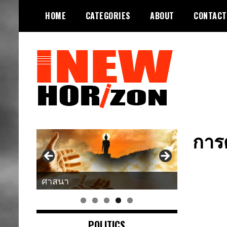
Skip
HOME
CATEGORIES
ABOUT
CONTACT
to
content
ขอบฟ้าใหม่
INEWHORIZON
การด
ศาสนา
แนวคิด-คำคม
POLITICS