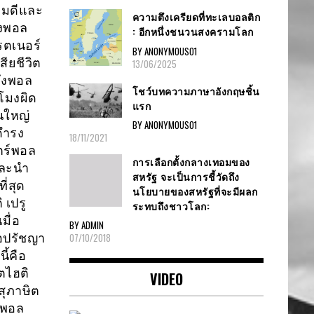
อ็มดีและ
ความตึงเครียดที่ทะเลบอลติก
องพอล
: อีกหนึ่งชนวนสงครามโลก
รตเนอร์
BY ANONYMOUS01
ียชีวิต
13/06/2025
ถึงพอล
โชว์บทความภาษาอังกฤษชิ้น
โมงผิด
แรก
นใหญ่
BY ANONYMOUS01
 ดำรง
18/11/2021
ตร์พอล
การเลือกตั้งกลางเทอมของ
และนำ
สหรัฐ จะเป็นการชี้วัดถึง
ี่สุด
นโยบายของสหรัฐที่จะมีผลก
 เปรู
ระทบถึงชาวโลก:
มื่อ
BY ADMIN
่อปรัชญา
07/10/2018
ี้คือ
ตไฮติ
VIDEO
บสุภาษิต
น พอล