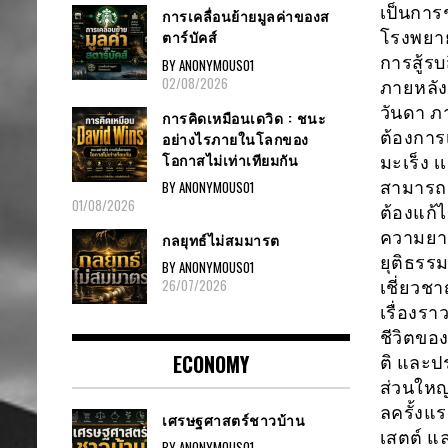
เป็นการ
การเคลื่อนย้ายมูลค่าของส
ตาร์บัคส์
โรงพยา
การสู้รบ
BY ANONYMOUS01
02/08/2026
ภายหลัง
วันดา ภา
การคิดเหมือนเดวิด : ชนะ
ต้องการ
อย่างไรภายในโลกของ
โอกาสไม่เท่าเทียมกัน
มะเร็ง 
สามารถอ
BY ANONYMOUS01
01/08/2026
ต้องแก้
ความยา
กลยุทธ์ไม่สมมารต
ยุติธรรม
BY ANONYMOUS01
26/07/2026
เชี่ยวชา
เรื่องรา
ชีวิตข
ECONOMY
ติ และปร
ส่วนใหญ
ลครั้งแ
เศรษฐศาสตร์ชาวบ้าน
เสตต์ แ
BY ANONYMOUS01