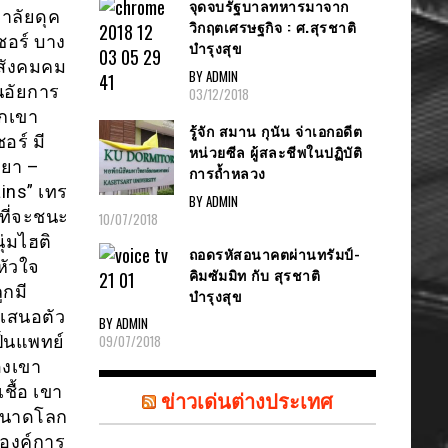
จุดจบรัฐบาลทหารมาจาก
าลัยดุค
วิกฤตเศรษฐกิจ : ศ.สุรชาติ
์ชอร์ บาง
บำรุงสุข
นสังคมคม
BY ADMIN
นอัยการ
03/12/2018
กเขา
รู้จัก สมาน กุนัน จ่าเอกอดีต
อร์ มี
หน่วยซีล ผู้สละชีพในปฏิบัติ
ทยา –
การถ้ำหลวง
ns” เทร
BY ADMIN
าที่จะชนะ
10/07/2018
่มไฮติ
ถอดรหัสอนาคตผ่านทรัมป์-
หัวใจ
คิมซัมมิท กับ สุรชาติ
ูกมี
บำรุงสุข
ำเสนอตัว
BY ADMIN
ป็นแพทย์
09/07/2018
องเขา
ชื้อ เขา
ข่าวเด่นต่างประเทศ
นขนาดโลก
้งองค์การ