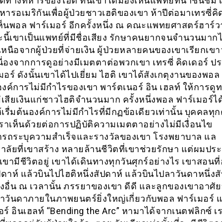
ตทางทหารของไฮติ ที่นี่เขาได้มองเห็นแพทย์ที่น่าชื่นชม
ารอเมริกันเพื่อผู้ป่วยชาวเฮติของเขา ห้าปีต่อมาเทรซี่คิ
ห็นพอล ฟาร์เมอร์ อีกครั้งหนึ่ง ณ คณะแพทยศาสตร์ฮาร์ว
ะนี้เขาเป็นแพทย์ที่มีชื่อเสียง รักษาคนยากจนจำนวนมากไม
หนือจากผู้ป่วยที่จ่ายเงิน ผู้ป่วยหลายคนของเขาเรียกเขา
นี่องจากการดูอย่างมีเมตตาต่อพวกเขา เทรซี่ คิดเดอร์ ป
มอร์ ดังนั้นเขาได้ไปเยี่ยม ไฮติ เขาได้สังเกตุงานของพอล
องค์การไม่มีกำไรของเขา พาร์ตเนอร์ อิน เฮลท์ ให้การดู
เสียเงินแก่ชาวไฮติจำนวนมาก ครั้งหนึ่งพอล ฟาร์เมอร์ได
้เรื่มต้นองค์การไม่มีกำไรที่มีกฏข้อเดียวเท่านั้น บุคคลทุ
ราเห็นด้วยต่อการปฏิบัติความเมตตาอย่างไม่มีเงื่อนไข
ารถระบุความสำเร็จและรางวัลของเขา โรงพยาบาล แล
าลัยที่เขาสร้าง หลายล้านชีวิตที่เขาช่วยรักษา แต่ผมป
ี่เขามีชีวิตอยู่ เขาได้เดินทางทุกวันศุกร์อย่างไร เขาสอนที่
ปดาห์ แล้วบินไปไฮติหนึ่งสัปดาห์ แล้วบินไปลาวันดาหนึ่งส
งอื่น ณ เวลานั้น ภรรยาของเขา ดีดี และลูกของเขาอาศัยอ
วันดาภายในภาพยนตร์ยิ่งใหญ่เกี่ยวกับพอล ฟาร์เมอร์ 
อร์ อินเฮลท์ “Bending the Arc” หามาได้จากเนตฟลิกซ์ เ