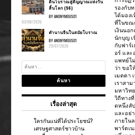
การปฏิวั
ดินโบราณสู่สัญญาณแห่งวัน
รองกับทห
สิ้นโลก (56)
ได้มองเ
BY ANONYMOUS01
03/08/2026
ที่ในขณ
เงินนอกเ
ตำนานจีนในสมัยโบราณ
นักบุญ เ
BY ANONYMOUS01
กับฟาร์เ
29/07/2026
อร์ และ
แพทย์ไม่
ค้นหา
ว่า ขอให
สำหรับ:
เมตตา เ
เราสาม
มหาวิทย
วิถีทางท
เรื่องล่าสุด
ดหนึ่งสั
และอย่า
ใครกันแน่ที่ได้ประโยชน์?
ภายในลา
เศรษฐศาสตร์ชาวบ้าน
พาร์ตเน