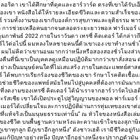
อริดา เขาได้ศึกษาที่ดุคและฮาร์วาร์ด ตรงที่เขาได้รับเ
ของเขา หนังสือได้ให้รายละเอียดขีวิตและความสำเร็จข
ร์ รวมทั้งงานของเขากับองค์การสุขภาพและยุติธรรม พา
ท์ การช่วยเหลือคนยากจนตลอดระยะยาวพอล ฟาร์เมอร์ เส
 กุมภาพันธ์ 2022 ภายในราวันดา เทรซี่ คิดเดอร์ ได้กล่าว
ร์ไว้ต่อไปนี้ ผมหลงใหลชายคนนี้ตัวเขาเอง เขาทำงานชั่ว
ผมไม่คิดว่าเขานอนมากกว่าหนึ่งหรือสองสองชั่วโมงส่ว
ืนที่นี่เขาเป็นบุคคลดูเหมือนปฏิบัติมากกว่าเขาสั่งสอน
ู่อย่างเป็นมนุษย์คนใดที่ไม่เสแสร้ง ภายในคณะเเพทย์ศาส
ร์ ได้พบการเรียกร้องของชีวิตของเขา รักษาโรคติดเชื้อ
ือช่วยชีวิตของแพทย์สมัยใหม่ไปสู่บุคคลที่ต้องการมันมากท
วที่งดงามของเทรซี่ คิดเดอร์ ได้นำเราจากฮาร์วาร์ดไปเฮติ
รัสเซีย เขาได้เปิดประตูไปสู่วิญญานของพอล ฟาร์เมอร์ เ
เมอร์ได้เปลี่ยนใจและการปฏิบัติผ่านการทุ่มเทของเขาต
ี่แท้จริงเป็นมนุษยธรรมเท่านั้น” ณ หัวใจของหนังสือเล่มน
งของชีวิต บนพื้นฐานความหวังและความเข้าใจของสุภาษิ
ูเขาทุกลูก มีภูเขาอีกลูกหนึ่ง” ดังชาวเฮติ เรามีชีวิตอยู่กั
อคุณแก้ปัญหาอย่างหนึ่ง ปัญหาอีกอย่างหนึ่งจะปรากฏตัวมั