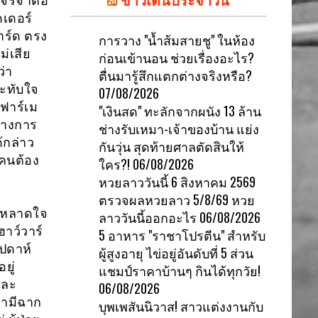
 เจรจาต่อ
ดเดอร์
าร์ด ตรง
การวาง "น้ำส้มสายชู" ในห้อง
่เสีย
ก่อนเข้านอน ช่วยเรื่องอะไร?
ว่า
ตื่นมารู้สึกแตกต่างจริงหรือ?
ระทับใจ
07/08/2026
 ฟาร์เม
"เงินสด" ทะลักจากผนัง 13 ล้าน
ทางการ
ช่างรับเหมา-เจ้าของบ้าน แย่ง
้กล่าว
กันวุ่น สุดท้ายศาลตัดสินให้
กคนต้อง
ใคร?!
06/08/2026
หวยลาววันนี้ 6 สิงหาคม 2569
ตรวจผลหวยลาว 5/8/69 หวย
ระหลาดใจ
ลาววันนี้ออกอะไร
06/08/2026
ฮาว์วาร์
5 อาหาร "ราชาโปรตีน" สำหรับ
ัปดาห์
ผู้สูงอายุ ไข่อยู่อันดับที่ 5 ส่วน
ยู่
แชมป์ราคาบ้านๆ กินได้ทุกวัย!
และ
06/08/2026
รามีฉาก
บุพเพสันนิวาส! สาวแต่งงานกับ