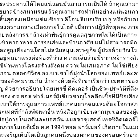
ชลประทานได้ไหมแน่นอนมันสามารถเป็นได้ ถ้าคุณสามา
ยบาลข้างสนามรบแล้วคุณสามารถทำมันอย่างแน่นอนภา
สิ้นสุดลงเหมือนเช่นเซียรา ลีโอน ลิเบอเรีย เปรู หรือกัวเ
สงครามกลางเมืองภายในไฮติ เมื่อการปฏิวัติหยุดลง ภ
ยหลังการฆ่าล้างเผ่าพันธุ์การดูแลสุขภาพไม่ได้เป็นเกาะ ผ
เข้าหาอาหาร การขนส่งเเละบ้านอาศัย แม่ไม่สามารถมีก
เเละสูญเสียงานโดยไม่สนับสนุนเศรษฐกิจ ผู้ป่วยด้วยวัณโร
ยู่ทนยาเเรงต่อท้องที่ว่าง ความเจ็บว่ายมีรากเหง้าทาง
ไข้ผ่านทางโครงสร้างสังคม ความไม่เสมอภาค ไม่ใช่เพียง
กจน ตลอดชีวิตของเขาเขาได้มุ่งนำโลกของแพทย์และ
ของสังคมรวมกัน นำทางด้วยสิ่งที่เขาเรียกว่า เมตตาของผ
ญ ด้วยการอธิบายโดยเทรซี่ คิดเดอร์ เป็นชีวะประวัติที่ดึงด
วของ ดร.พอล ฟาร์เมอร์ผู้เชี่ยวชาญโรคติดเชื้อที่มีชื่อเสียง
องเขาให้การดูแลการแพทย์แก่คนยากจนและด้อยโอกาส
ะเทศที่กำลังพัฒนาอื่น หนังสือถูกเขียนจากมุมมองของผู้เ
่อยู่ภายในเฮตีและบอสตัน แมสซาชูเสตต์ เทรซี่คิดเดอร์
รกภายในเฮติเมื่อ ค.ศ 1994 พอล ฟาร์เมอร์ เกิดภายในแม
ละเจริญเติบโตเป็นลูกคนหนึ่งของหกคนของครอบครัวย