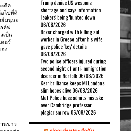
Trump denies US weapons
ละศีล
shortage and says information
อไปที่ดี
'leakers' being 'hunted down'
ทย์มนุษย
06/08/2026
ดอล์ฟ
Boxer charged with killing aid
งเป็น
worker in Greece after his wife
เดอร์
gave police 'key' details
ของ
06/08/2026
Two police officers injured during
second night of anti-immigration
disorder in Norfolk
06/08/2026
Kerr brilliance keeps MI London's
slim hopes alive
06/08/2026
Met Police boss admits mistake
over Cambridge professor
plagiarism row
06/08/2026
ยงานข่าว
ข่าวเด่นประจำวัน