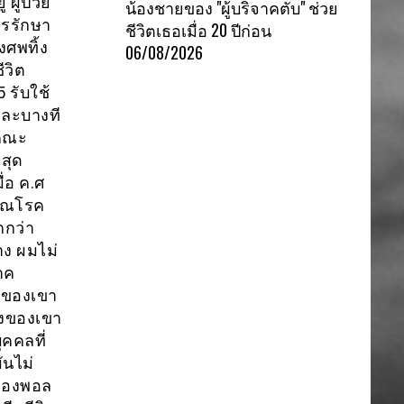
 ผู้ป่วย
น้องชายของ "ผู้บริจาคตับ" ช่วย
ารรักษา
ชีวิตเธอเมื่อ 20 ปีก่อน
งศพทิ้ง
06/08/2026
ีวิต
 รับใช้
ละบางที
งคณะ
่สุด
่อ ค.ศ
วัณโรค
กกว่า
าง ผมไม่
าค
ยมของเขา
ุ่งของเขา
คคลที่
นไม่
ดกของพอล