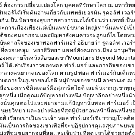
ร์ ต้องการเปลี่ยนแปลงโลก บุคคลที่รักษาโลก ณ มหาวิทย
เมอร์ได้เริ่มต้นอ่านเกี่ยวกับเเพทย์เยอรมัน รูดอล์ฟ เวอร
ียกกันเป็น บิดาของสุขภาพสาธารณะได้เขียนว่า แพทย์เป็
ละการเมืองเพียงแต่เป็นแพทย์ขนาดใหญ่เท่านั้นแพทย์เป็
ติของคนยากจน และปัญหาสังคมควรจะถูกแก้ไขโดยพว
บันดาลใจของเขาพอลฟาร์เมอร์ อธิบายว่า รูดอล์ฟ เวอร์ช
น์ที่ครอบคลุม : พยาธิวิทยา แพทย์สังคมการเมือง มานุษวิ
งผมภายในหนังสือของเขา”Mountains Beyond Mountai
ดอร์ ได้เล่าเรื่องราวของพอล ฟาร์เมอร์ และภารกิจของเข
กลางคนยากจนของโลก ตามรูป พอล ฟาร์เมอร์กับเด็กหนุ
ลคาเตภายในภูเขาของไฮติ หมู่บ้านของซานมิ ลาซานเต ณ 
สือของเทรซีคิดเดอร์คือสุภาษิตไฮติ เลยพ้นจากภูเขาทุกล
ลูกหนึ่ง เมื่อคุณแก้ปัญหาอย่างหนึ่ง ปัญหาอีกอย่างหนึ่งน
ดังนั้นคุณต่อไปและพยายามแก้ปัญหานั้นพอล ฟาร์เมอร์ เ
ุษยวิทยา และอย่างน้อยที่สุดผู้ป่วยก่อนหน้านี้คนหนึ่งข
ติ เรียกเขาเป็นพระเจ้า พอล ฟาร์เมอร์เชี่ยวชาญโรคติดเ
งมันเป็นภารกิจของเขาเพื่อที่จะปฏิรูปการดูแลสุขภาพบ
ุ่งที่ชุมชนยากจนที่สุดเเละเจ็บป่วยที่สุด เขาได้ช่วยก่อตั