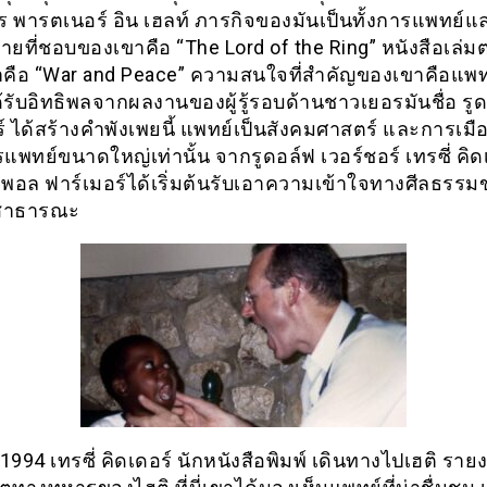
ไร พารตเนอร์ อิน เฮลท์ ภารกิจของมันเป็นทั้งการแพทย์แ
ยที่ชอบของเขาคือ “The Lord of the Ring” หนังสือเล่มต่
่าคือ “War and Peace” ความสนใจที่สำคัญของเขาคือแพ
้รับอิทธิพลจากผลงานของผู้รู้รอบด้านชาวเยอรมันชื่อ รู
์ ได้สร้างคำพังเพยนี้ แพทย์เป็นสังคมศาสตร์ และการเมือ
แพทย์ขนาดใหญ่เท่านั้น จากรูดอล์ฟ เวอร์ชอร์ เทรซี่ คิด
า พอล ฟาร์เมอร์ได้เริ่มต้นรับเอาความเข้าใจทางศีลธรรม
สาธารณะ
ศ 1994 เทรซี่ คิดเดอร์ นักหนังสือพิมพ์ เดินทางไปเฮติ รา