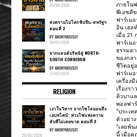
ภายในฟล
05/08/2026
พีเอชดี
ฟาร์เมอ
สงครามไมโครชิปจีน-สหรัฐฯ
อิน เฮล
ตอนที่ 2
เมื่อ 21
BY ANONYMOUS01
30/07/2026
ฟาร์เมอ
ธรรมดา 
จากแลนด์บริดจ์สู่ NORTH-
ของกลางค
SOUTH CORRIDOR
ชีวิตอย
BY ANONYMOUS01
ฟาร์เมอ
23/07/2026
เครื่องม
เรื่องรา
RELIGION
คิวบาและ
พอลฟาร์
เงาในวิหาร จากโซโลมอนถึง
“ประเทศท
เอปสไตน์: ห่วงโซ่แห่งความ
ตัวอย่า
ลับที่ไม่เคยขาด ตอนที่ 2
“เลยพ้นภ
BY ANONYMOUS01
นี้ เมื่
26/05/2026