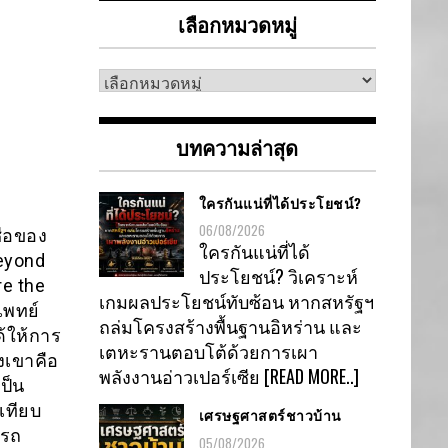
เลือกหมวดหมู่
เลือก
หมวด
หมู่
บทความล่าสุด
ใครกันแน่ที่ได้ประโยชน์?
06/08/2026
ื่อของ
ใครกันแน่ที่ได้
Beyond
ประโยชน์? วิเคราะห์
re the
เกมผลประโยชน์ทับซ้อน หากสหรัฐฯ
เพทย์
ถล่มโครงสร้างพื้นฐานอิหร่าน และ
ด้ให้การ
เตหะรานตอบโต้ด้วยการเผา
งเขาคือ
พลังงานอ่าวเปอร์เซีย
[READ MORE..]
ป็น
เทียบ
เศรษฐศาสตร์ชาวบ้าน
ารถ
05/08/2026