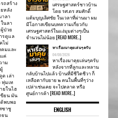
รถสร้าง
เศรษฐศาสตร์ชาวบ้าน
ยหลัง
โดย รศ.ดร สมศักดิ์
ตมาลา
แต้มบุญเลิศชัย ในเวลาที่ผ่านมา ผม
ายในลา
มีโอกาสเขียนบทความเกี่ยวกับ
ู้ป่วย
เศรษฐศาสตร์ในแง่มุมต่างๆเป็น
ารดูแล
จำนวนไม่น้อย
[READ MORE..]
คไม่
หาเรื่องมาคุยเล่นๆครับ
สังคมและ
04/08/2026
แค่
หาเรื่องมาคุยเล่นๆครับ
ความ
หลังจากที่ลูกและหลาน
ู้
กลับบ้านไปแล้ว บ้านที่มีชีวิตชีวา ก็
ูด เล่า
เหลือตากับยาย ๒ คนในพื้นที่ๆว่าง
 ทุ่มเท
เปล่าเช่นเคย จะไปตลาด หรือ
ภายในไฮ
ศูนย์การค้า
[READ MORE..]
ขียน มัน
ได้พบพอ
ENGLISH
สซาชู
ากจน