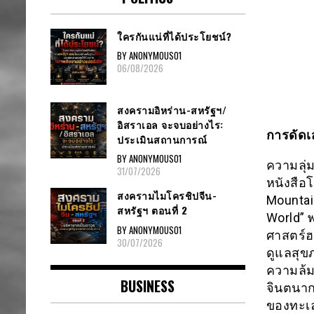
ใครกันแน่ที่ได้ประโยชน์?
BY ANONYMOUS01
06/08/2026
สงครามอิหร่าน-สหรัฐฯ/
อิสราเอล จะจบอย่างไร:
การดัดเ
ประเมินสถานการณ์
BY ANONYMOUS01
ความลุ่
31/07/2026
หนังสือโ
สงครามไมโครชิปจีน-
Mountai
สหรัฐฯ ตอนที่ 2
World” พ
BY ANONYMOUS01
ศาสตร์ฮา
30/07/2026
ดูแลสุข
ความล้ม
BUSINESS
จินตนาก
ของทะเล