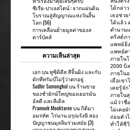
หาเรื่องมาคุยเล่นๆครับ
หนึ่งตรงท
ซีเรีย-ปาเลสไตน์ : จากแผ่นดิน
ได้กล่า
โบราณสู่สัญญาณแห่งวันสิ้น
เธอช่วย
โลก (56)
ได้แล้ว 
การเคลื่อนย้ายมูลค่าของส
ตำนานแล
ตาร์บัคส์
คริสต์ภ
แพทย์ยิ
เเพทย์ศา
ความเห็นล่าสุด
ภายในโล
2000 บิล
เอก
บน
ทูซิดิดีส สีจิ้นผิง และกับ
ภายในอเม
ดักที่ทรัมป์ไม่รู้ว่าตกอยู่
เมื่อเขา
Sudhir Sumongkol
บน
ร้านขาย
เคยรู้จ
ของชำยักษ์ใหญ่ของเยอรมัน
ภายในสุ
อัลดี และลีเดิล
แม้ว่าชื
Pramook Mooktaree
บน
กิติมา
ไม่เคยผ
อมรทัต ไร่นาน อรุณรังษี สอง
ถ่อมตัว
ปัญญาชนมุสลิมร่วมสมัย (3)
ทำให้ชีว
דירות דיסקרטיות בבאר שבע-