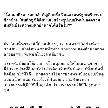
“โลกมาถึงทางแยกสำคัญอีกครั้ง จีนและสหรัฐอเมริกาจะ
ก้าวข้าม ‘กับดักทูซิดิดีส’ และสร้างรูปแบบใหม่ของความ
สัมพันธ์ระหว่างมหาอำนาจได้หรือไม่?”
ประโยคนั้นยาวไม่กี่คำ แต่บรรจุความหมายไว้อย่างน้อย
สามชั้น — คำเตือน ความท้าทาย และการแสดงอำนาจทาง
อารยธรรม ทั้งหมดในเวลาเดียวกัน
และทรัมป์ตอบโต้ด้วยการโยนทุกอย่างให้ไบเดน นอกจาก
นี้ในระหว่างที่สีออกไปกล่าวต้อนรับทรัมป์และได้ทิ้งแฟ้มที่
ติดมือมาไว้ที่โต๊ะ -ด้วยความไร้มารยาททรัมป์แอบไปเปิดดู
แบบหน้าตาเฉย สองเรื่องนี้มันบอกความชัดเจนว่า
อารยธรรม5,000ปีนั้นสูงส่งกว่าอารยธรรม250ปีอยู่หลาย
ขุม