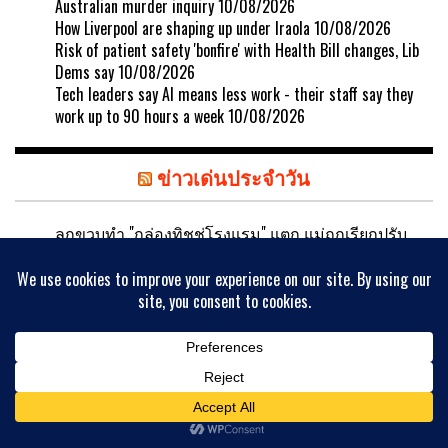
Australian murder inquiry
10/08/2026
How Liverpool are shaping up under Iraola
10/08/2026
Risk of patient safety 'bonfire' with Health Bill changes, Lib
Dems say
10/08/2026
Tech leaders say AI means less work - their staff say they
work up to 90 hours a week
10/08/2026
ข่าวเด่นประจำวัน
ลูกขวบทำ "กล่องทิชชู่โรงแรม" แตก แม่ถูกเรียกปรับ
3,000 บาท ชาวเน็ตฉุนช่วยแฉราคาจริง!
10/08/2026
ขับรถเหยียบน้ำกระเด็นใส่คนอื่น จำคุก 1 ปี ปรับ 20,000
บาท จริงหรือไม่? : เช็กข่าวชัวร์
09/08/2026
กูรูแนะนำเอง! ขจัดคราบเหลืองส้วม แค่โรย "ผง
มหัศจรรย์" เห็นผลใน 1 ชั่วโมง
09/08/2026
อวัยวะเพศลูกชาย "ใหญ่" เพราะพันธุกรรมที่ดีจากพ่อ?
แพทย์เฉลยพลิก ปัจจัยสำคัญอยู่ที่แม่!
09/08/2026
กาแฟมื้อเช้า: ยาอายุวัฒนะ หรือศัตรูซ่อนแอบ? ความ
จริงชวนอึ้งจากผู้เชี่ยวชาญ
09/08/2026