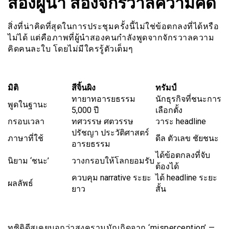
สองผู้นำ สองจักรวาลความคิด
สิ่งที่น่าคิดที่สุดในการประชุมครั้งนี้ไม่ใช่ข้อตกลงที่ได้หรือ
ไม่ได้ แต่คือภาพที่ผู้นำสองคนกำลังพูดจากจักรวาลความ
คิดคนละใบ โดยไม่มีใครรู้ตัวเต็มๆ
มิติ
สีจิ้นผิง
ทรัมป์
ทายาทอารยธรรม
นักธุรกิจที่ชนะการ
พูดในฐานะ
5,000 ปี
เลือกตั้ง
กรอบเวลา
ทศวรรษ ศตวรรษ
วาระ headline
ปรัชญา ประวัติศาสตร์
ภาษาที่ใช้
ดีล ตัวเลข ชัยชนะ
อารยธรรม
ได้ข้อตกลงที่จับ
นิยาม ‘ชนะ’
วางกรอบให้โลกยอมรับ
ต้องได้
ควบคุม narrative ระยะ
ได้ headline ระยะ
ผลลัพธ์
ยาว
สั้น
ทูซิดิดีสเคยบอกว่าสงครามมักเกิดจาก ‘misperception’ —