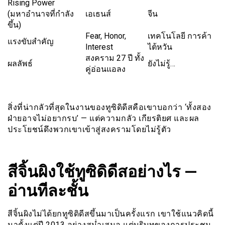
Rising Power
(มหาอำนาจที่กำลัง
เอเธนส์
จีน
ขึ้น)
Fear, Honor,
เทคโนโลยี การค้า
แรงขับสำคัญ
Interest
ไต้หวัน
สงคราม 27 ปี ทั้ง
ผลลัพธ์
ยังไม่รู้…
คู่อ่อนแอลง
สิ่งที่น่ากลัวที่สุดในงานของทูซิดิดีสคือเขาบอกว่า ‘ทั้งสอง
ฝ่ายอาจไม่อยากรบ’ — แต่ความกลัว เกียรติยศ และผล
ประโยชน์ดึงพวกเขาเข้าสู่สงครามโดยไม่รู้ตัว
สีจิ้นผิงใช้ทูซิดิดีสอย่างไร —
อ่านทีละชั้น
สีจิ้นผิงไม่ได้ยกทูซิดิดีสขึ้นมาเป็นครั้งแรก เขาใช้แนวคิดนี้
มาตั้งแต่ปี 2013 อย่างสม่ำเสมอ แต่บริบทของการประชุม