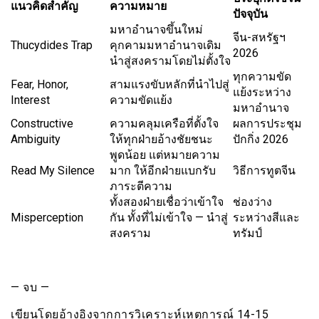
แนวคิดสำคัญ
ความหมาย
ปัจจุบัน
มหาอำนาจขึ้นใหม่
จีน-สหรัฐฯ
Thucydides Trap
คุกคามมหาอำนาจเดิม
2026
นำสู่สงครามโดยไม่ตั้งใจ
ทุกความขัด
Fear, Honor,
สามแรงขับหลักที่นำไปสู่
แย้งระหว่าง
Interest
ความขัดแย้ง
มหาอำนาจ
Constructive
ความคลุมเครือที่ตั้งใจ
ผลการประชุม
Ambiguity
ให้ทุกฝ่ายอ้างชัยชนะ
ปักกิ่ง 2026
พูดน้อย แต่หมายความ
Read My Silence
มาก ให้อีกฝ่ายแบกรับ
วิธีการทูตจีน
ภาระตีความ
ทั้งสองฝ่ายเชื่อว่าเข้าใจ
ช่องว่าง
Misperception
กัน ทั้งที่ไม่เข้าใจ — นำสู่
ระหว่างสีและ
สงคราม
ทรัมป์
— จบ —
เขียนโดยอ้างอิงจากการวิเคราะห์เหตุการณ์ 14-15