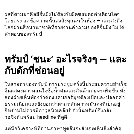
ผลที่ตามมาคือสีจิ้นผิงไม่ต้องรับผิดชอบต่อคำเตือนใดๆ
โดยตรง แต่ข้อความนั้นส่งถึงทุกคนในห้อง — และส่งถึง
โลกผ่านสื่อนานาชาติที่รายงานคำถามของสีจิ้นผิง ไม่ใช่
คำตอบของทรัมป์
ทรัมป์ ‘ชนะ’ อะไรจริงๆ — และ
กับดักที่ซ่อนอยู่
ในสายตาของทรัมป์ การประชุมครั้งนี้ประสบความสำเร็จ:
จีนแสดงความสนใจซื้อน้ำมันและสินค้าเกษตรเพิ่มขึ้น ทั้ง
สองฝ่ายเห็นพ้องว่าช่องแคบฮอร์มุซต้องเปิดและปลอดค่า
ธรรมเนียมและยังบอกว่าตามหลักความมั่นคงที่เป็นอยู่
อิหร่านไม่ควรมีอาวุธนิวเคลียร์ ดังนั้นทรัมป์จึงกลับ
วอชิงตันพร้อม headline ที่ดูดี
แต่นักวิเคราะห์ที่อ่านภาษาทูตจีนจะสังเกตเห็นสิ่งสำคัญ: