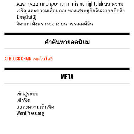
דירות דיסקרטיות בבאר שבע-israelnightclub
บน
ความ
เจริญและความเสื่อมถอยของเศรษฐกิจจีน:จากอดีดถึง
ปัจจุบัน(3)
จิดาภา ตั้งพรกระจ่าง
บน
วรรณคดีจีน
คำค้นหายอดนิยม
AI
BLOCK CHAIN
เทคโนโลยี
META
เข้าสู่ระบบ
เข้าฟีด
แสดงความเห็นฟีด
WordPress.org