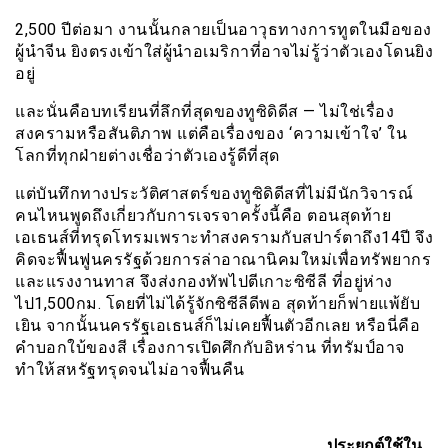
2,500 ปีต่อมา งานนั้นกลายเป็นอาวุธทางการทูตในมือของ
ผู้นำจีน ยิงตรงเข้าใส่ผู้นำอเมริกาที่อาจไม่รู้ว่าตัวเองโดนยิง
อยู่
และนั่นคือบทเรียนที่ลึกที่สุดของทูซิดิดีส — ไม่ใช่เรื่อง
สงครามหรือสันติภาพ แต่คือเรื่องของ ‘ความเข้าใจ’ ใน
โลกที่ทุกฝ่ายต่างเชื่อว่าตัวเองรู้ดีที่สุด
แต่บันทึกทางประวัติศาสตร์ของทูซิดิดีสที่ไม่มีนักวิจารณ์
คนไหนพูดถึงเกี่ยวกับการเจรจาครั้งนี้คือ ตอนสุดท้าย
เอเธนส์ที่ทรุดโทรมเพราะทำสงครามกับสปาร์ตาถึง14ปี จึง
คิดจะฟื้นฟูนครรัฐด้วยการล่าอาณานิคมใหม่เพื่อทรัพยากร
และแรงงานทาส จึงส่งกองทัพไปตีเกาะซิซีลี ที่อยู่ห่าง
ไป1,500กม. โดยที่ไม่ได้รู้จักซิซีลีดีพอ สุดท้ายก็พ่ายแพ้ยับ
เยิน จากนั้นนครรัฐเอเธนส์ก็ไม่เคยฟื้นตัวอีกเลย หรือนี่คือ
คำบอกใบ้ของสี เรื่องการเปิดศึกกับอิหร่าน ที่ทรัมป์อาจ
ทำให้สหรัฐทรุดจนไม่อาจฟื้นคืน
ประยุกต์ใช้ใน