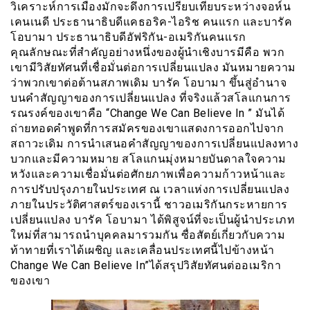
วิเคราะห์การเมืองมักจะดึงการเปรียบเทียบระหว่างจอห์น
เคนเนดี ประธานาธิบดีแคธอริค-ไอริช คนแรก และบารัค
โอบามา ประธานาธิบดีอัฟริกัน-อเมริกันคนเเรก
คุณลักษณะที่สำคัญอย่างหนึ่งของผู้นำเชิงบารมีคือ พวก
เขามีวิสัยทัศนที่เชื่อมั่นต่อการเปลี่ยนแปลง มันหมายความ
ว่าพวกเขาต่อต้านสภาพเดิม บารัค โอบามา ขึ้นสู่อำนาจ
บนคำสัญญาของการเปลี่ยนแปลง ที่จริงแล้วสโลแกนการ
รณรงค์ของเขาคือ “Change We Can Believe In ” มันได้
ถ่ายทอดคำพูดที่การสมัครของเขาแสดงการออกไปจาก
สถาวะเดิม การนำเสนอคำสัญญาของการเปลี่ยนแปลงทาง
บวกและมีความหมาย สโลแกนมุ่งหมายบันดาลใจความ
หวังและความเชื่อมั่นต่อศักยภาพเพื่อความก้าวหน้าและ
การปรับปรุงภายในประเทศ ณ เวลาแห่งการเปลี่ยนแปลง
ภายในประวัติศาสตร์ของเรานี้ ชาวอเมริกันกระหายการ
เปลี่ยนแปลง บารัค โอบามา ได้พิสูจน์ที่จะเป็นผู้นำประเภท
ใหม่ที่สามารถนำบุคคลมารวมกัน ซื่อสัตย์เกี่ยวกับความ
ท้าทายที่เราได้เผชิญ และเคลื่อนประเทศนี้ไปข้างหน้า
Change We Can Believe In”ได้สรุปวิสัยทัศนต่ออเมริกา
ของเขา