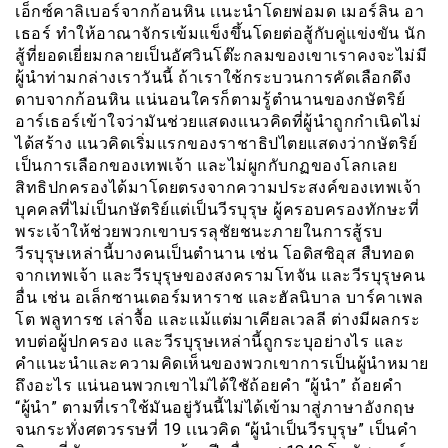
เอ็กซ์คาลิเบอร์จากก้อนหิน เเนะนำโดยพ่อมด เมอร์ลิน อา
เธอร์ ทำให้อาณาจักรเข้มแข็งขึ้นโดยต่อสู้กับคู่แข่งขัน นัก
สู้ที่ยอดเยี่ยมกลายเป็นอัศวินโต๊ะกลมของเขาเราคงจะไม่มี
ผู้นำท่ามกล่างเราวันนี้ ถ้าเราใช้กระบวนการคัดเลือกดึง
ดาบจากก้อนหิน แน่นอนใครก็ตามรู้ตำนานของกษัตริย์
อาร์เธอร์เข้าใจว่ามันช่วยแสดงเเนวคิดที่ผู้นำถูกกำเนิดไม่
ได้สร้าง แนวคิดเริ่มแรกของราชาธิปไตยแสดงว่ากษัตริย์
เป็นการเลือกของเทพเจ้า และไม่ผูกกับกฏของโลกเลย
สิทธิปกครองได้มาโดยตรงจากความประสงค์ของเทพเจ้า
บุคคลที่ไม่เป็นกษัตริย์แต่เป็นวีรบุรุษ ผู้ครอบครองทักษะที่
พระเจ้าให้ช่วยพวกเขาบรรลุชัยชนะภายในการสู้รบ
วีรบุรุษเหล่านี้บางคนเป็นตำนาน เช่น โอดิสซิอุส สืบทอด
จากเทพเจ้า และวีรบุรุษของสงครามโทจัน และวีรบุรุษคน
อื่น เช่น อเล็กซานเดอร์มหาราช และฮัลนิบาล บาร์คาเพล
โต พลูทารช เล่าจื้อ และเเม้แต่มาเคียลเวลลี ต่างมีผลกระ
ทบต่อผู้ปกครอง และวีรบุรุษเหล่านี้ถูกระบุอย่างไร และ
คำเเนะนำและความคิดเห็นของพวกเขาการเป็นผู้นำหมาย
ถึงอะไร แน่นอนพวกเขาไม่ได้ใชัถ้อยคำ “ผู้นำ” ถ้อยคำ
“ผู้นำ” ตามที่เราใช้มันอยู่วันนี้ไม่ได้เข้ามาสู่ภาษาอังกฤษ
จนกระทั่งศตวรรษที่ 19 เเนวคิด “ผู้นำเป็นวีรบุรุษ” เป็นคำ