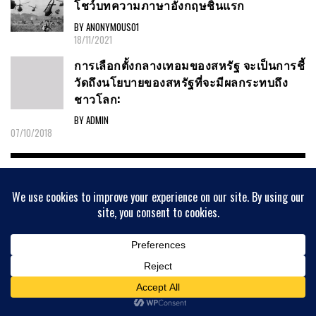
โชว์บทความภาษาอังกฤษชิ้นแรก
BY ANONYMOUS01
18/11/2021
การเลือกตั้งกลางเทอมของสหรัฐ จะเป็นการชี้
วัดถึงนโยบายของสหรัฐที่จะมีผลกระทบถึง
ชาวโลก:
BY ADMIN
07/10/2018
VIDEO
จุดจบรัฐบาลทหารมาจากวิกฤตเศรษฐกิจ :
ศ.สุรชาติ บำรุงสุข
BY ADMIN
03/12/2018
รู้จัก สมาน กุนัน จ่าเอกอดีตหน่วยซีล ผู้สละชีพ
ในปฏิบัติการถ้ำหลวง