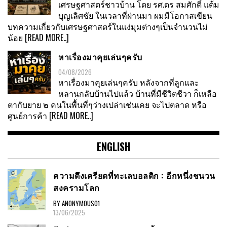
เศรษฐศาสตร์ชาวบ้าน โดย รศ.ดร สมศักดิ์ แต้ม
บุญเลิศชัย ในเวลาที่ผ่านมา ผมมีโอกาสเขียน
บทความเกี่ยวกับเศรษฐศาสตร์ในแง่มุมต่างๆเป็นจำนวนไม่
น้อย
[READ MORE..]
หาเรื่องมาคุยเล่นๆครับ
04/08/2026
หาเรื่องมาคุยเล่นๆครับ หลังจากที่ลูกและ
หลานกลับบ้านไปแล้ว บ้านที่มีชีวิตชีวา ก็เหลือ
ตากับยาย ๒ คนในพื้นที่ๆว่างเปล่าเช่นเคย จะไปตลาด หรือ
ศูนย์การค้า
[READ MORE..]
ENGLISH
ความตึงเครียดที่ทะเลบอลติก : อีกหนึ่งชนวน
สงครามโลก
BY ANONYMOUS01
13/06/2025