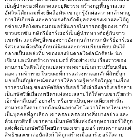
เป็นผู้ปกครองที่ฉลาดและยุติธรรม สร้างกฏพื้นฐานและ
อัศวินโต๊ะกลมที่จะยืดถือมัน เขาถูกรู้จักต่อความกล้าหาญ
การให้เกียรติ และความจงรักภักดีบุคคลของเขาและได้ถู
กช่ายเหลือโดยพ่อมดเมอร์ลินภายในการต่อสู้ของเขากับ
ชาวแซกซัน กษัตริย์อาร์เธอร์เป็นผู้นำทหารต่อสู้กับชาว
เเซกซัน และศัตรูอื่นของชาวอังกฤษตำนานกษัตริย์อาร์เธอ
ร์สวยงามด้วยสัญลักษณ์นิยมและการเปรียบเทียบ มันได้
กลายเป็นแหล่งที่มาของแรงบันดาลใจต่อนักศิลปะ นัก
เขียน และนักสร้างภาพยนตร์ ตัวอย่างเช่น เรื่องราวของ
ดาบภายในหินได้ถูกแปลความหมายเป็นการเปรียบเทียบ
ต่อความท้าทาย ในขณะที่การเเสวงหาจอกศักดิ์สิทธิ์ถูก
มองเป็นสัญลักษณ์ของการให้ความรู้ทางจิตวิญญานเรื่อง
ราวส่วนใหญ่ของกษัตริย์อาร์เธอร์ ได้เล่าถึงอาร์เธอร์กลาย
เป็นกษัตริย์เมื่อเทพธิดาแห่งทะเลสาบได้ให้ดาบเขาเรียกว่า
เอ็กซ์คาลืเบอร์ อย่างไร หรือเขาเป็นบุคคลเดียวเท่านั้น
สามารถดึงดาบจากก้อนหินอย่างไร ไม่ว่าวิถีทางไหน เขา
เป็นบุคคลที่ถูกเลือก เขาครอบครองบางสิ่งบางอย่าง และ
ด้วยเทวสิทธิ์ เขากลายเป็นกษัตริย์แห่งอังกฤษอาเธอร์ได้ถูก
แต่งตั้งเป็นกษัตริย์โดยบิดาของเขา ยูเธอร์ เพนดรากอนแต่
สิทธิของเขาต่อบัลลังก์ ได้ถูกสร้างเมื่ออาร์เธอร์ดึงดาบ