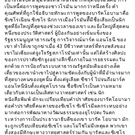
เป็นหนี้ต่อการพูดของชาวโรมัน มากกว่าหนึ่งครั้ง คำ
คุณศัพท์ที่ถูกใช้อธิบายทักษะการพูดของบารัคโอบามาคือ
ซิเซโรเนียน ซิเซโร นักการเมืองโรมันทีีมีชื่อเสียงเป็นนัก
พูดที่ยิ่งใหญ่ที่สุดของช่วงเวลาของเขา และยิ่งใหญ่ที่สุดคน
หนึ่งของประวัติศาสตร์ ผู้ป้องกันอย่างเข้มแข็งของ
รัฐธรรมนูญสาธารณรัฐ การวิจารณ์มาร์ค แอนโธนี ของ
เขา ทำให้เขาถูกฆ่าเมื่อ 43 บีซีวาทศาสตร์ที่ทรงพลังของ
เขาไม่เพียงแต่จูงใจรัฐสภาโรมันเท่านั้น แต่ได้สร้างศิลปะ
ของการปราศัยชักจูงอย่างลึกซึ้งภายในอารยธรรมตะวัน
ตกด้วย การป้องกันระบบสาธารณรัฐสมัยเดิมอย่างเด็ด
เดี่ยวของเขานำเขาไปสู่ความขัดเเย้งกับผู้นำที่มีอำนาจมาก
ที่สุดบางคนของยุคนั้น ตั้งแต่จูเลียต ซีซาร์ ไปจนถึงมาร์ค
แอนโทนีนับตั้งแต่ยุคโบราณ ชื่อซิเซโรเป็นความหมาย
เดียวกับความเป็นเลิศทางวาทยศาสตร์ เช่น นัก
หนังสือพิมพ์ มักจะเปรียบเทียบคำปราศัยของบารัคโอบามา
ต่อคำปราศัยที่คมคายของซิเซโร ซิเซิโรมีผลกระทบอย่าง
มากต่อการพัฒนาทางวัฒนธรรมของยุโรปตะวันตก
ระหว่างการเป็นประธานาธิบดีของเขา บารัค โอบามา มัก
จะถูกเปรียบเทียบต่อซิเซโร และไม่ใช่ไม่มีเหตุผล พวกเขา
ทั้งสองมีทักษะทางวาทยศาสตร์ร่วมกัน บารัคและซิเซโร