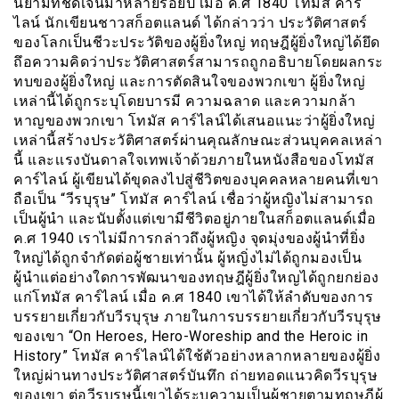
นิยามที่ชัดเจนมาหลายร้อยปี เมื่อ ค.ศ 1840 โทมัส คาร์
ไลน์ นักเขียนชาวสก็อตแลนด์ ได้กล่าวว่า ประวัติศาสตร์
ของโลกเป็นชีวะประวัติของผู้ยิ่งใหญ่ ทฤษฎีผู้ยิ่งใหญ่ได้ยึด
ถึอความคิดว่าประวัติศาสตร์สามารถถูกอธิบายโดยผลกระ
ทบของผู้ยิ่งใหญ่ และการตัดสินใจของพวกเขา ผู้ยิ่งใหญ่
เหล่านี้ได้ถูกระบุโดยบารมี ความฉลาด และความกล้า
หาญของพวกเขา โทมัส คาร์ไลน์ได้เสนอแนะว่าผู้ยิ่งใหญ่
เหล่านี้สร้างประวัติศาสตร์ผ่านคุณลักษณะส่วนบุคคลเหล่า
นี้ และเเรงบันดาลใจเทพเจ้าด้วยภายในหนังสือของโทมัส
คาร์ไลน์ ผู้เขียนได้ขุดลงไปสู่ชีวิตของบุคคลหลายคนที่เขา
ถือเป็น “วีรบุรุษ” โทมัส คาร์ไลน์ เชื่อว่าผู้หญิงไม่สามารถ
เป็นผู้นำ และนับตั้งแต่เขามีชีวิตอยู่ภายในสก็อตเเลนด์เมื่อ
ค.ศ 1940 เราไม่มีการกล่าวถึงผู้หญิง จุดมุ่งของผู้นำที่ยิ่ง
ใหญ่ได้ถูกจำกัดต่อผู้ชายเท่านั้น ผู้หญิ่งไม่ได้ถูกมองเป็น
ผู้นำแต่อย่างใดการพัฒนาของทฤษฎีผู้ยิ่งใหญได้ถูกยกย่อง
แก่โทมัส คาร์ไลน์ เมื่อ ค.ศ 1840 เขาได้ให้ลำดับของการ
บรรยายเกี่ยวกับวีรบุรุษ ภายในการบรรยายเกี่ยวกับวีรบุรุษ
ของเขา “On Heroes, Hero-Woreship and the Heroic in
History” โทมัส คาร์ไลน์ได้ใช้ตัวอย่างหลากหลายของผู้ยิ่ง
ใหญ่ผ่านทางประวัติศาสตร์บันทึก ถ่ายทอดแนวคิดวีรบุรุษ
ของเขา ต่อวีรบุรุษนี้เขาได้ระบุความเป็นผู้ชายตามทฤษฎีผู้