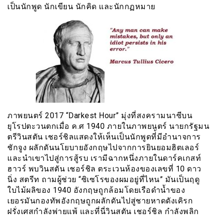
เป็นนักพูด นักเขียน นักคิด และนักกฏหมาย
ภาพยนตร์ 2017 “Darkest Hour” มุ่งที่สงครามนาซีบน
ยุโรปตะวนตกเมื่อ ค.ศ 1940 ภายในภาพยนตร์ นายกรัฐมน
ตรีวินสตัน เชอร์ชิลแสดงให้เห็นเป็นนักพูดที่้มีอำนาจการ
ชักจูง ผลักดันนโยบายอังกฤษไปจากการยินยอมฮิตเลอร์
และนำเขาไปสู่การสู้รบ เรามีฉากหนึ่งภายในดาร์คเกสท์
ฮาวร์ พบวินสตัน เชอร์ชิล ตระเวนห้องของเลขที่ 10 ดาว
นิ่ง สตรีท ถามผู้ช่วย “ซิเซโรของผมอยู่ที่ไหน” มันเป็นฤดู
ใบไม้ผลิของ 1940 อังกฤษถูกล้อมโดยเรือดำน้ำของ
เยอรมันกองทัพอังกฤษถูกผลักดันไปสู่ชายหาดดังเคิรก
ฝรั่งเศสกำลังพ่ายแพ้ และที่นี่วินสตัน เชอร์ชิล กำลังพลิก