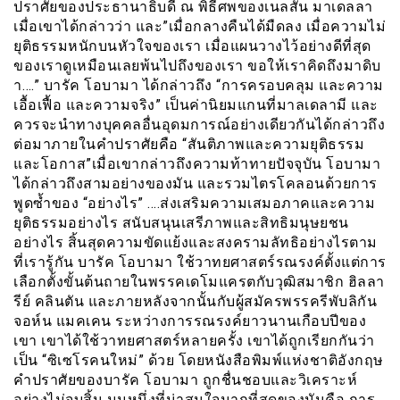
ปราศัยของประธานาธิบดี ณ พิธีศพของเนลสัน มาเดลลา
เมื่อเขาได้กล่าวว่า และ”เมื่อกลางคืนได้มืดลง เมื่อความไม่
ยุติธรรมหนักบนหัวใจของเรา เมื่อแผนวางไว้อย่างดีที่สุด
ของเราดูเหมือนเลยพ้นไปถึงของเรา ขอให้เราคิดถึงมาดิบ
า….” บารัค โอบามา ได้กล่าวถึง “การครอบคลุม และความ
เอื้อเฟื้อ และความจริง” เป็นค่านิยมแกนที่มาลเดลามี และ
ควรจะนำทางบุคคลอื่นอุดมการณ์อย่างเดียวกันได้กล่าวถึง
ต่อมาภายในคำปราศัยคือ “สันติภาพและความยุติธรรม
และโอกาส”เมื่อเขากล่าวถึงความท้าทายปัจจุบัน โอบามา
ได้กล่าวถึงสามอย่างของมัน และรวมไตรโคลอนด้วยการ
พูดซ้ำของ “อย่างไร” ….ส่งเสริมความเสมอภาคและความ
ยุติธรรมอย่างไร สนับสนุนเสรีภาพและสิทธิมนุษยชน
อย่างไร สิ้นสุดความขัดแย้งและสงครามลัทธิอย่างไรตาม
ที่เรารู้กัน บารัค โอบามา ใช้วาทยศาสตร์รณรงค์ตั้งแต่การ
เลือกตั้งขั้นต้นถายในพรรคเดโมแครตกับวุฒิสมาชิก ฮิลลา
รีย์ คลินตัน และภายหลังจากนั้นกับผู้สมัครพรรครีพับลิกัน
จอห์น แมคเคน ระหว่างการรณรงค์ยาวนานเกือบปีของ
เขา เขาได้ใช้วาทยศาสตร์หลายครั้ง เขาได้ถูกเรียกกันว่า
เป็น “ซิเซโรคนใหม่” ด้วย โดยหนังสือพิมพ์แห่งชาติอังกฤษ
คำปราศัยของบารัค โอบามา ถูกชื่นชอบและวิเคราะห์
อย่างไม่จบสิ้น มุมหนึ่งที่น่าสนใจมากที่สุดของมันคือ การ