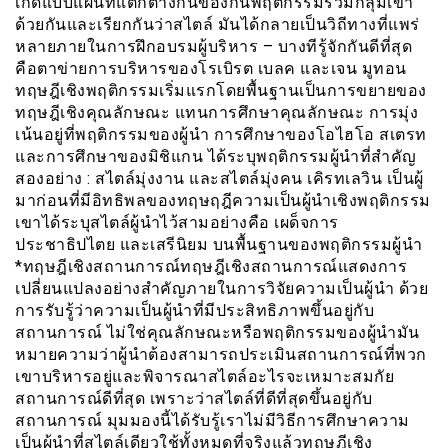
เกิดแบบแผนที่แตกต่างกันของกันพฤติกรรมรวมกลุ่มเข้า
ด้วยกันและเรียกกันว่าสไตล์ มันได้กลายเป็นวิถีทางที่แพร่
หลายภายในการฝึกอบรมผู้บริหาร – บางทีรู้จักกันดีที่สุด
คือตาข่ายการบริหารของโรเบิรต เบลค และเจน มูทอน
ทฤษฎีเชิงพฤติกรรมเริ่มแรกโดยพื้นฐานเป็นการขยายของ
ทฤษฎีเชิงคุณลักษณะ แทนการศึกษาคุณลักษณะ การมุ่ง
เน้นอยู่ที่พฤติกรรมของผู้นำ การศึกษาของโอไฮโอ สเตรท
และการศึกษาของมิชิแกน ได้ระบุพฤติกรรมผู้นำที่สำคัญ
สองอย่าง : สไตล์มุ่งงาน และสไตล์มุ่งคน เคิรทเลวิน เป็นผู้
มาก่อนที่มีอิทธิพลของทฤษฤฎีความเป็นผู้นำเชิงพฤติกรรม
เขาได้ระบุสไตล์ผู้นำไว้สามอย่างคือ เผด็จการ
ประชาธิปไตย และเสรีนิยม บนพื้นฐานของพฤติกรรมผู้นำ
*ทฤษฎีเชิงสถานการณ์ทฤษฎีเชิงสถานการณ์แสดงการ
เปลี่ยนแปลงอย่างสำคัญภายในการวิจัยความเป็นผู้นำ ด้วย
การรับรู้ว่าความเป็นผู้นำที่มีประสิทธิภาพขึ้นอยู่กับ
สถานการณ์ ไม่ใช่คุณลักษณะหรือพฤติกรรมของผู้นำมัน
หมายความว่าผู้นำต้องสามารถประเมินสถานการณ์ที่พวก
เขาบริหารอยู่และพิจารณาสไตล์อะไรจะเหมาะสมกัย
สถานการณ์ดีที่สุด เพราะว่าสไตล์ที่ดีที่สุดขึ้นอยู่กับ
สถานการณ์ มุมมองนี้ได้รับรู้เราไม่มีวิธีการศึกษาความ
เป็นผู้นำที่สไตล์เดียวใช้ทั้งหมดที่จริงแล้วทฤษฎีเชิง