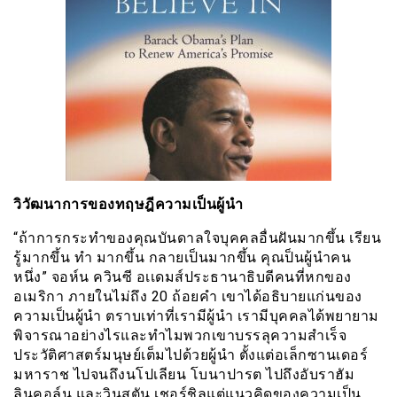
วิวัฒนาการของทฤษฎีความเป็นผู้นำ
“ถ้าการกระทำของคุณบันดาลใจบุคคลอื่นฝันมากขึ้น เรียน
รู้มากขึ้น ทำ มากขึ้น กลายเป็นมากขึ้น คุณป็นผู้นำคน
หนึ่ง” จอห์น ควินซี อเเดมส์ประธานาธิบดีคนที่หกของ
อเมริกา ภายในไม่ถึง 20 ถ้อยคำ เขาได้อธิบายแก่นของ
ความเป็นผู้นำ ตราบเท่าที่เรามีผู้นำ เรามีบุคคลได้พยายาม
พิจารณาอย่างไรและทำไมพวกเขาบรรลุความสำเร็จ
ประวัติศาสตร์มนุษย์เต็มไปด้วยผู้นำ ตั้งแต่อเล็กซานเดอร์
มหาราช ไปจนถึงนโปเลียน โบนาปารต ไปถึงอับราฮัม
ลินคอล์น และวินสตัน เชอร์ชิลแต่แนวคิดของความเป็น