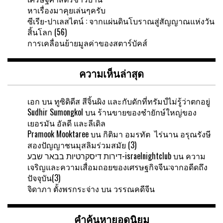
หาเรื่องมาคุยเล่นๆครับ
ซีเรีย-ปาเลสไตน์ : จากแผ่นดินโบราณสู่สัญญาณแห่งวัน
สิ้นโลก (56)
การเคลื่อนย้ายมูลค่าของสตาร์บัคส์
ความเห็นล่าสุด
เอก
บน
ทูซิดิดีส สีจิ้นผิง และกับดักที่ทรัมป์ไม่รู้ว่าตกอยู่
Sudhir Sumongkol
บน
ร้านขายของชำยักษ์ใหญ่ของ
เยอรมัน อัลดี และลีเดิล
Pramook Mooktaree
บน
กิติมา อมรทัต ไร่นาน อรุณรังษี
สองปัญญาชนมุสลิมร่วมสมัย (3)
דירות דיסקרטיות בבאר שבע-israelnightclub
บน
ความ
เจริญและความเสื่อมถอยของเศรษฐกิจจีน:จากอดีดถึง
ปัจจุบัน(3)
จิดาภา ตั้งพรกระจ่าง
บน
วรรณคดีจีน
คำค้นหายอดนิยม