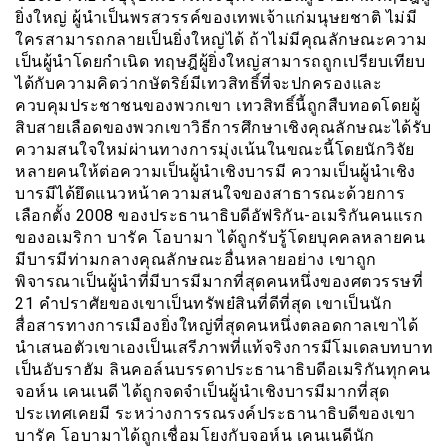
ยิ่งใหญ่ ผู้นำเป็นพรสวรรค์ของเทพเจ้าแก่มนุษยชาติ ไม่มี
ใครสามารถกลายเป็นยิ่งใหญ่ได้ ถ้าไม่มีคุณลักษณะความ
เป็นผู้นำโดยกำเนิด ทฤษฎีผู้ยิ่งใหญ่สามารถถูกเปรียบเทียบ
ได้กับความคิดว่ากษัตริย์มีเทวสิทธิ์ที่จะปกครองและ
ควบคุมประชาชนของพวกเขา เทวสิทธิ์นี้ถูกสืบทอดโดยผู้
สิบสายเลือดของพวกเขาวิธีการศึกษาเชิงคุณลักษณะได้รับ
ความสนใจใหม่ผ่านทางการมุ่งเน้นในขณะนี้โดยนักวิจัย
หลายคนให้ต่อความเป็นผู้นำเชิงบารมี ความเป็นผู้นำเชิง
บารมีได้ยึดแนวหน้าความสนใจของสาธารณะด้วยการ
เลือกตั้ง 2008 ของประธานาธิบดีอัฟริกัน-อเมริกันคนแรก
ของอเมริกา บารัค โอบามา ได้ถูกรับรู้โดยบุคคลหลายคน
มีบารมีท่ามกลางคุณลักษณะอื่นหลายอย่าง เขาถูก
พิจารณาเป็นผู้นำที่มีบารมีมากที่สุดคนหนึ่งของศตวรรษที่
21 คำปราศัยของเขาเป็นทรัพย๋สินที่ดีที่สุด เขาเป็นนัก
สื่อสารทางการเมืองยิ่งใหญ่ที่สุดคนหนึ่งตลอดกาลเขาได้
นำเสนอตัวเขาเองเป็นเสรีภาพที่แท้จริงการมีโมเดลบทบาท
เป็นอับราฮัม ลินคอล์นบรรดาประธานาธิบดีอเมริกันทุกคน
จอห์น เคนเนดี ได้ถูกจดจำเป็นผู้นำเชิงบารมีมากที่สุด
ประเทศเคยมี ระหว่างการรณรงค์ประธานาธิบดีของเขา
บารัค โอบามาได้ถูกเชื่อมโยงกับจอห์น เคนเนดีนัก