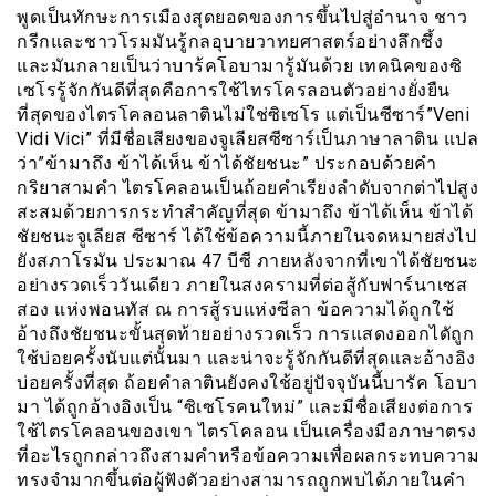
พูดเป็นทักษะการเมืองสุดยอดของการขึ้นไปสู่อำนาจ ชาว
กรีกและชาวโรมมันรู้กลอุบายวาทยศาสตร์อย่างลึกซึ้ง
และมันกลายเป็นว่าบาร้คโอบามารู้มันด้วย เทคนิคของซิ
เซโรรู้จักกันดีที่สุดคือการใช้ไทรโครลอนตัวอย่างยั่งยืน
ที่สุดของไตรโคลอนลาตินไม่ใช่ซิเซโร แต่เป็นซีซาร์”Veni
Vidi Vici” ที่มีชื่อเสียงของจูเลียสซีซาร์เป็นภาษาลาติน แปล
ว่า”ข้ามาถึง ข้าได้เห็น ข้าได้ชัยชนะ” ประกอบด้วยคำ
กริยาสามคำ ไตรโคลอนเป็นถ้อยคำเรียงลำดับจากต่าไปสูง
สะสมด้วยการกระทำสำคัญที่สุด ข้ามาถึง ข้าได้เห็น ข้าได้
ชัยชนะจูเลียส ซีซาร์ ได้ใช้ข้อความนี้ภายในจดหมายส่งไป
ยังสภาโรมัน ประมาณ 47 บีซี ภายหลังจากที่เขาได้ชัยชนะ
อย่างรวดเร็ววันเดียว ภายในสงครามที่ต่อสู้กับฟาร์นาเซส
สอง แห่งพอนทัส ณ การสู้รบแห่งซีลา ข้อความได้ถูกใช้
อ้างถึงชัยชนะขั้นสุดท้ายอย่างรวดเร็ว การแสดงออกไดัถูก
ใช้บ่อยครั้งนับแต่นั้นมา และน่าจะรู้จักกันดีที่สุดและอ้างอิง
บ่อยครั้งที่สุด ถ้อยคำลาตินยังคงใช้อยู่ปัจจุบันนี้บารัค โอบา
มา ได้ถูกอ้างอิงเป็น “ซิเซโรคนใหม่” และมีชื่อเสียงต่อการ
ใช้ไตรโคลอนของเขา ไตรโคลอน เป็นเครื่องมือภาษาตรง
ที่อะไรถูกกล่าวถึงสามคำหรือข้อความเพื่อผลกระทบความ
ทรงจำมากขึ้นต่อผู้ฟังตัวอย่างสามารถถูกพบได้ภายในคำ