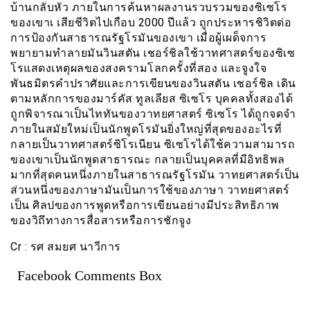
บ้านกลับหัว ภายในการค้นหาผลงานรวบรวมของซิเซโร
ของเขาเ เสียชีวิตไปเกือบ 2000 ปีแล้ว ถูกประหารชิวิตต่อ
การป้องกันสาธารณรัฐโรมันของเขา เมื่อผู้เผด็จการ
พยายามทำลายมันวินสตัน เชอร์ชิลใช้วาทศาสตร์ของซิเซ
โรแสดงเหตุผลของสงครามโลกครั้งที่สอง และจูงใจ
พันธมิตรคำปราศัยและการเขียนของวินสตัน เชอร์ชิล เดิน
ตามหลักการของมาร์คัส ทูลเลียส ซิเซโร บุคคลทั้งสองได้
ถูกพิจารณาเป็นไททันของวาทยศาสตร์ ซิเซโร ได้ถูกจดจำ
ภายในสมัยใหม่เป็นนักพูดโรมันยิ่งใหญ่ที่สุดของอะไรที่
กลายเป็นวาทศาสตร์ซิโรเนียน ซิเซโรได้ใช้ความสามารถ
ของเขาเป็นนักพูดสาธารณะ กลายเป็นบุคคลที่มีอิทธิพล
มากที่สุดคนหนึ่งภายในสาธารณรัฐโรมัน วาทยศาสตร์เป็น
ส่วนหนึ่งของภาษามันเป็นการใช้ของภาษา วาทยศาสตร์
เป็น ศิลปของการพูดหรือการเขียนอย่างมีประสิทธิภาพ
ของวิถึทางการสื่อสารหรือการชักจูง
Cr : รศ สมยศ นาวีการ
Facebook Comments Box