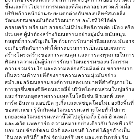
ขึ้นและก้าวไปจากการทดลองที่ล้มเหลวอย่างรวดเร็วเมื่อ
บริษัทก้าวหน้าผ่านระยะแตกต่างกันของบลิทซ์สเกลลิ่ง
วัฒนธรรมของมันต้องวิวัฒนาการ อะไรทีใช้ได้ต่อ
ครอบครัว หรือ เผ่า อาจจะไม่มีประสิทธิภาพต่อ เมือง หรือ
ประเทศ ผู้นำต้องสร้างวัฒนธรรมอย่างมุ่งมั่น สนับสนุน
กลยุทธ์การเจริญเติบโต ด้วยการรักษาค่านิยมแกน มันอาจ
จะเกี่ยวพันกับการทำให้กระบวนกาารเป็นแบบแผนการ
สร้างโครงสร้างของการควบคุม และการลงทุนภายในการ
พัฒนาความเป็นผู้นำการรักษาวัฒนธรรมของนวัตกรรม
ความร่วมร่วมใจ และความคล่องตัวแม้แต่ ณ ขยายขนาด
เป็นความท้าทายที่ต้องการความความมุ่งมั่นอย่าง
สม่ำเสมอวัฒนธรรมองค์การเเสดงบทบาทที่สำคัญภายใน
การลุกขึ้นของซิลิคอนแวลลี่ย์ บริษัทไอคอนส่วนใหญ่สร้าง
และกำหนดอุตสาหกรรมเทคโนโลยีเช่น ฮิวเลตต์ แพค
การ์ด อินเทล เเอปเปิล กูเกิ้ลและเฟชบุคโดยไม่มองถึงพื้นที่
ของพวกเขา รู้จักกันต่อวัฒนธรรมเฉพาะโดยทั่วไปการ
ยกย่องต่อวัฒนธรรมเหล่านี้ได้ไปสู่ผู้ก่อตั้ง บิลล์ ฮิวเลตต์
และเดวิด แพคการ์ด ความหมายอย่างเดียวกับ “เอชพี เวย์”
บอบ นอยซ์กอร์ดอน มัวร์ และเเอนดี โกรฟ ได้ถูกอ้างเป็น
“อินเทล ทรินิตี้” สตีฟ จ้อปแลร์รี เพจ และเซอร์เกรย์ บริน