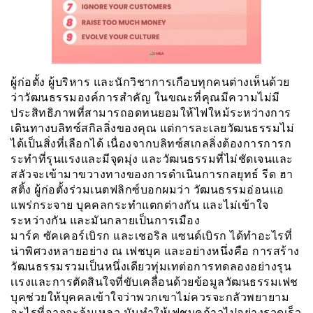
ผู้ก่อตั้ง ผู้บริหาร และนักวิชาการเกือบทุกคนต่างเห็นด้วย
ว่าวัฒนธรรมองค์การสำคัญ ในขณะที่คุณมีความไม่มี
ประสิทธิภาพที่สามารถอดทนยอมให้ไฟใหม้ระหว่างการ
เดินทางบลิทซ์สกิลลิ่งของคุณ แต่การละเลยวัฒนธรรมไม่
ได้เป็นสิ่งที่เลือกได้ เนื่องจากบลิทซ์สเกลลิ่งต้องการการก
ระทำที่รุนแรงและมีจุดมุ่ง และวัฒนธรรมที่ไม่ชัดเจนและ
สลัวจะเข้ามาขวางทางของการดำเนินการกลยุทธ์ รีด ฮา
สติ้ง ผู้ก่อตั้งร่วมเนตฟลิกซ์บอกผมว่า วัฒนธรรมอ่อนแอ
แพร่กระจาย บุคคลกระทำแตกต่างกัน และไม่เข้าใจ
ระหว่างกัน และมันกลายเป็นการเมือง
มาร์ค ซัคเคอร์เบิรก และเชอริล แซนด์เบิรก ได้ทำอะไรที่
น่าพิศวงหลายอย่าง ณ เฟชบุค และอย่างหนึ่งคือ การสร้าง
วัฒนธรรมรวมเป็นหนึ่งเดียวทุ่มเทต่อการทดลองอย่างรุน
เเรงและการตัดสินใจที่ขับเคลื่อนด้วยข้อมูลวัฒนธรรมเฟช
บุคช่วยให้บุคคลเข้าใจว่าพวกเขาไม่ควรจะกลัวพยายาม
อะไรที่อาจจะล้มเหลว มันทำให้เฟชบุคก้าวไปอย่างรวดเร็ว