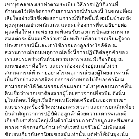
เขาบุคคลของเราทำตามระเบียบวิธีการปฏิบัติงานที่
กำหนดไว้เพื่อจัดการกับสถานการณ์ทำนองนี้ ในขณะที่ผม
เสียใจอย่างลึกซึ้งต่อสถานการณ์ที่เกิดขึ้นนี้ ผมยืนข้างหลัง
คุณทุกคนอย่างหนักแน่น เเละผมต้องการที่จะอธิบายต่อ
คุณเพื่อให้ความพยายามพิเศษรับรองการบินอย่างเหมาะ
สมแต่กระนั้นผมเชื่อว่าเรามีบทเรียนที่สามารถเรียนรู้จาก
ประสบการณ์นี้และเราใช้การมองดูอย่างใกล้ชิด ณ
สถานการณ์รอบเหตุการณ์ครั้งนี้การปฏิบัติต่อลูกค้าของ
เราและระหว่างกันด้วยความเคารพและมีเกียรติอยู่ ณ
แกนของเราคือใคร และเราต้องจดจำอยู่เสมอไม่ว่า
สถานการณ์ท้าทายอย่างไรเหตุการณ์ของผู้โดยสารคนนี้
เป็นตัวอย่างคลาสสิคของการถ่ายทอดไม่ดีของค่านิยม
สามารถทำให้วัฒนธรรมอ่อนแออย่างไรบุคคลบนภาคพื้น
ดินเชื่อว่าพวกเขาต้องลากผู้โดยสารจากเที่ยวบิน ดังนั้น
ยูไนเต็ดจะได้ลูกเรีออีกคนหนึ่งต่อเครื่องบินของพวกเขา
และบรรลุเครื่องชี้วัดเช่นออกตรงเวลา และการยกเลิกเที่ยว
บินสำคัญกว่าการปฏิบัติต่อลูกค้าด้วยความเคารพและมี
เกียรติ เราส่วนใหญ่เห็นด้วยไม่รวมการทำจมูกและฟันของ
พวกเขาหักตรงกันข้าม เซ้าธ์เวสท์ แอร์ไลน์ ไม่เพียงเเต่
ชัดเจนเกี่ยวกับค่านิยมของมันเท่านั้น แต่ทำให้มันมุ่งเน้น