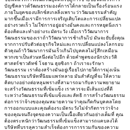
บัญชีคลาวด์วัฒนธรรมองค์การได้กลายเป็นเรื่องร้อนแรง
ภายในยุคของบลิกซ์สเกลลิ่งเพราะว่าวัฒนธรรมสำคัญ
มากขึ้นเมื่อเรามีการการเจริญเติบโตและการเปลี่ยนแปล
อย่างรวดเร็ว ไม่ใช่การอยู่อย่างมั่นคงและการหยุดนิ่งเรา
ต้องคิดและทำอย่างระมัดระวัง เมื่อเราวิวัฒนาการ
วัฒนธรรมของเราถ้าวิวัฒนาการช้าเกินไป มันจะยับยั้งคุณ
จากการปรับตัวต่อธุรกิจใหม่และการเปลี่ยนแปลงโลกรอบ
ตัวคุณถ้าวิวัฒนาการมันเร็วเกินไปบุคคลไม่รู้สึกเหมือน
พวกเขาเป็นส่วนหนึ่งต่อไปอีก ด้วยคำพูดของนักประวัติ
ศาสตร์ชาวดัทช์ โจฮาน ฮุยซิงกา ถ้าเราจะรักษา
วัฒนธรรม เราต้องสร้างมันอยู่เรื่อยไปภายใต้การมุ่งเน้น
วัฒนธรรมบริษัทที่นิยมแพร่หลาย มันสำคัญที่จะให้ความ
คิดบางอย่างต่อหลุมพรางที่สามารถมากับความพยายาม
จะสร้างวัฒนธรรมที่เข้มแข็ง เราควรจะมีเส้นแบ่งที่ดี
ระหว่างวัฒนธรรมที่เข้มแข็งและลัทธิ การสร้่างวัฒนธรรม
ต่อการว่าจ้างของคุณหมายความว่าคุณกีดกันบุคคลโดย
การออกแบบและคุณต้องระมัดระวังไม่จำกัดการว่าจ้าง
ของคุณจนถึงจุดของความเป็นเนื้อเดียวกันอย่างเต็มที่ คุณ
ต้องตระหนักว่าวัฒนธรรมที่เข้มแข็งสามารถแคบลงได้
บริษัทที่บรรลุความสำเร็จต้องการการรวมกันของความ