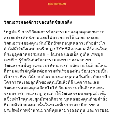
วัฒนธรรมองค์การของบลิทซ์สเกลลิ่ง
*กฏข้อ 9 การวิวัฒนการวัฒนธรรมของคุณคุณสามารถ
ละเลยประสิทธิภาพและไฟบางอย่างได้ แต่อย่าละเลย
วัฒนธรรมของคุณ มันมีอิทธิพลต่อบุคคลกระทำอย่างไร
ถ้าไม่มีคำสั่งเฉพาะหรือกฏ บริษัทซิลิคอนแวลลี่ย์ส่วนใหญ่
ที่ระบุอุตสาหกรรมเทค – อินเทล แอปเปิ้ล กูเกิล เฟชบุค
เอชพี – รู้จักกันต่อวัฒนธรรมเฉพาะของพวกเขา
วัฒนธรรมพื้นฐานของบริษัทน่าจะกำเนิดภายในด้านไหน
ก็ตามจะสำคัญที่สุดต่อความสำเร็จของมัน วัฒนธรรมเป็น
เรื่องราวที่เราได้บอกตัวเราเองและบุคคลอื่นเกี่ยวกับเราคือ
ใครการละเลยลูกค้าของคุณเป็นสิ่งที่ดี แต่การละเลย
วัฒนธรรมของคุณเลือกไม่ได้ วัฒนธรรมเป็นสิ่งทดแทน
ระบบราชการและกฏ คุณทำให้วัฒนธรรมของคุณยิ่งเข้ม
แข็งเท่าไรคุณจะผูกมัดพฤติกรรมบุคคลของคุณด้วยคำสั่ง
ที่ตายตัวน้อยลงเท่านั้นในขณะที่เราอาจจะมีการขาด
ประสิทธิภาพจำนวนมากที่คุณสามารถอดทน และการยอม