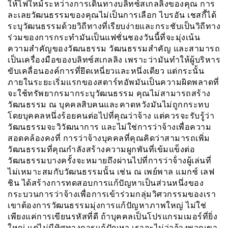
ให้ไฟใหม้ระหว่างการเดินทางบลิทซ์สเกลลิ่งของคุณ การ
ละเลยวัฒนธรรมของคุณไม่เป็นการเลือก ไบรอัน เชสกี้ได้
ระบุวัฒนธรรมด้วยวิถีทางที่เรียบง่ายและกระชับเป็นวิถีทาง
ร่วมของการกระทำมันเป็นแฟชั่นชองวันนี้ที่จะมุ่งเน้น
ความสำคัญของวัฒนธรรม วัฒนธรรมสำคัญ และสามารถ
เป็นเครื่องมือของบลิทซ์สเกลลิง เพราะว่ามันทำให้ผู้บริหาร
ขับเคลื่อนองค์การที่ยึดเหนี่ยวเเละหนึ่งเดียว แต่กระนั้น
ภายในระยะเริ่มแรกของสตาร์ทอัพมันเป็นความผิดพลาดที่
จะใช้ทรัพยากรมากระบุวัฒนธรรม คุณไม่สามารถสร้าง
วัฒนธรรม ณ บุคคลสิบคนและคาดหวังมันไม่ถูกกระทบ
โดยบุคคลหนึ่งร้อยคนต่อไปที่คุณว่าจ้าง แต่ควรจะรับรู้ว่า
วัฒนธรรมจะวิวัฒนาการ และไม่ใช่การว่าจ้างเพื่อความ
สอดคล้องคงที่ การว่าจ้างบุคคลที่คุณคิดว่าสามารถเพิ่ม
วัฒนธรรมที่คุณกำลังสร้างความผูกพันที่เข้มแข็งต่อ
วัฒนธรรมบางครั้งจะหมายถึงผ่านไปที่การว่าจ้่างผู้เล่นที่
ไม่เหมาะสมกับวัฒนธรรมนั้น เช่น ณ เพย์พาล แมกซ์ เลฟ
ชิน ได้สร้างการทดสอบการแก้ปัญหาเป็นส่วนหนึ่งของ
กระบวนการว่าจ้างเพื่อการเข้าร่วมกลุ่มวิศวกรรมของเรา
เขาต้องการวัฒนธรรมมุ่งการแก้ปัญหาภาพใหญ่ ไม่ใช่
เพียงแค่การเขียนรหัสที่ดี ถ้าบุคคลเป็นโปรแกรมเมอร์ที่ยิ่ง
ใหญ่ แต่ไม่มีทิศทางการแก้ปัญหา เราจะไม่ว่าจ้างพวกเขา