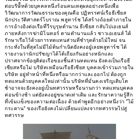
ต่อบริษัืทด้วยบุคคลหนึ่งร้อนคนเหตุผลอย่างหนึ่งเพื่อ
วิวัฒนาการวัฒนธรรมของคุณคือ ปฏิทรรศน์เรือธีเซียส
นักประวัติศาสตร์โบราณ พลูทาร์ช ได้สร้างถ้อยคำภายใน
การอ้างอิงต่อเรือที่วีรบุรุษตำนาน ธีเซียส กลับไปเอเธนส์
ภายหลังการฆ่ามิโนทอร์ ตามตำนานแล้ว ชาวเอเธนส์ ได้
รักษาเรือไว้ด้วยการทดแทนส่วนที่ชำรุดด้วยไม้ใหม่ จน
กระทั่งในที่สุดไม่มีไม้ต้นกำเนิดยังคงอยู๋เลยพลูทาร์ช ได้
รายงานว่านักปรัชญาได้โต้เถียงกันอย่างหนักและ
ปราศจากข้อยุติต่อเรือของชิ้นส่วนทดแทน ยังคงเป็นเรือธี
เซียสหรือไม่ บริษัทเหมือนเรือธีเซียส บุคคลเข้าร่วมภายใน
บริษัท อยู่ทำหน้าที่หนึ่งหรือมากกว่าและออกไป ต้องถูก
ทดแทนด้วยบุคคลใหม่เท่านั้น บริษัทที่มั่นคงเจริญเติบโต
ช้าอาจจะยังคงอยู่เป็นทศวรรษหรือนานกว่า ทดแทนบุคคล
ค่อนข้างช้า แต่ยังคงอยู่ขนาดเท่าเดิม และรักษาความรู้สึก
ที่เข้มเเข็งของความต่อเนื่อง ด้วยคำพูดอีกอย่างหนึ่งว่า “ไม้
กระดาน” ของเรือยังคงไม่เปลี่ยนแปลงจากทศวรรษไปสู่
ทศวรรษ