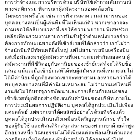
การว่าจ้างและการบริหารด้วย บริษัทใช้คำถามสัมภาษณ์
ทางพฤติกรรม พิจารณาผู้สมัครงานสอดคล้องกับ
วัฒนธรรมหรือไม่ เช่น การพิจารณาความสามารถของ
บุคคลบางคนเป็นผู้เล่นทีมที่ไม่เห็นแก่ตัว พวกเขาอาจจะ
ถามเธอให้อธิบายเวลาที่เธอให้ความพยายามพิเศษช่วย
เหลือเพื่อนร่วมงานสายการบินรับรู้ว่าตำแหน่งบางอย่าง
ต้องการทักษะเฉพาะดังที่เซ้าธ์เวสท์ได้กล่าวว่า เราไม่ว่า
จ้างนักบินที่มีทัศนคติยิ่งใหญ่ แต่ไม่สามารถบินเครื่องบิน
แต่เมื่อมันลงมาสู่ผู้สมัครงานที่เหมาะสมเท่ากันสองคน ผู้
สมัครงานที่มีชีวิตอยู่กับค่านิยมของเซ้าธ์เวสท์จะได้รับข้อ
เสนอ เเม้แต่เมื่อเซ้าธ์เวสท์ได้พบผู้สมัครงานที่เหมาะสมไม่
ได้มีค่านิยมที่ถูกต้องพวกเขาจะพยายามมองหาจนกว่าได้
พบบุคคลบางคนที่มีค่านิยมเหมาะสม ไม่ว่านานแค่ไหนที่
งานยังไม่ได้บรรจุการพัฒนาและการเลื่อนตำแหน่งของ
เซ้าธ์เวสท์ผูกติดอย่างชัดเจนกับค่านิยมของบริษัท ภายใน
การประเมินผลการปฏิบัติงาน บุคคลได้ถูกประเมินไม่เพียง
แค่ผลล้พธ์ แต่พวกเขาได้ผลลัพธ์อย่างไรด้วยที่จริงแล้ว
บุคคลได้ถูกประเมินบนสิ่งเหมือนจิตวิญญานนักรบ หัวใจ
ของผู้รับใช้ และทัศนติรักสนุกสนานของพวกเขาด้วยคำพูด
อีกอย่างหนึ่ง วัฒนธรรมไม่ได้เพียงแค่สะท้อนเป็นคำแถลง
ภารกิจบนเว็บไซต์ของเซ้าธ์เวสท์ มันได้ถูกทอเข้าไปสู่