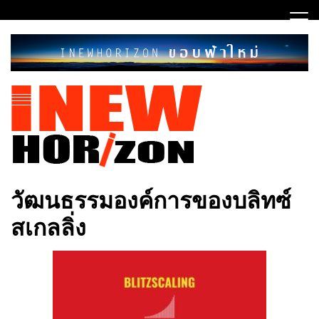
Skip
to
content
ขอบฟ้าใหม่
INEWHORIZON
วัฒนธรรมองค์การของบลิทซ์
สเกลลิ่ง