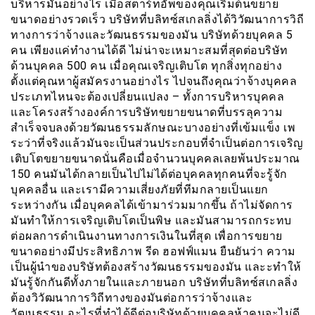
บริหารมันอย่างไร เมื่อสตาร์ทอัพของคุณเริ่มต้นขยาย
ขนาดอย่างรวดเร็ว บริษัทที่บลิทซ์สเกลลิ่งได้วิวัฒนาการวิถี
ทางการว่าจ้างและวัฒนธรรมของมัน บริษัทด้วยบุคคล 5
คน เพียงแค่ทำงานได้ดี ไม่น่าจะเหมาะสมที่สุดต่อบริษัท
ด้วนบุคคล 500 คน เมื่อคุณเจริญเติบโต ทุกสิ่งทุกอย่าง
ตั้งแต่คุณหาผู้สมัครงานอย่างไร ไปจนถึงคุณว่าจ้างบุคคล
ประเภทไหนจะต้องเปลี่ยนแปลง – ทั้งการบริหารบุคคล
และโครงสร้างองค์การบริษัทขยายขนาดที่บรรลุความ
สำเร็จจบลงด้วยวัฒนธรรมลักษณะบางอย่างที่เข้มแข็ง เพ
ระว่าที่จริงแล้วมันจะเป็นส่วนประกอบที่จำเป็นต่อการเจริญ
เติบโตขยายขนาดนั่นคือเมื่อจำนวนบุคคลเลยพ้นประมาณ
150 คนมันได้กลายเป็นไปไม่ได้ต่อบุคคลทุกคนที่จะรู้จัก
บุคคลอื่น และเรามีความเสี่ยงภัยที่ทีมกลายเป็นแยก
ระหว่างกัน เมื่อบุคคลได้เข้ามาร่วมมากขึ้น ถ้าไม่จัดการ
มันทำให้การเจริญเติบโตเป็นพิษ และมันสามารถกระทบ
ต่อผลการดำเนินงานทางการเงินในที่สุด เพื่อการขยาย
ขนาดอย่างมีประสิทธิภาพ รีด ฮอฟฟ์แมน ยืนยันว่า ความ
เป็นผู้นำของบริษัทต้องสร้างวัฒนธรรมของมัน และะทำให้
มันรู้จักกันดีทั้งภายในและภายนอก บริษัทที่บลิทซ์สเกลลิ่ง
ต้องวิวัฒนาการวิถีทางของมันต่อการว่าจ้างและ
วัฒนธรรม อะไรที่ทำได้ดีต่อบริษัทด้วยบุคคลห้าคนจะไม่ดี