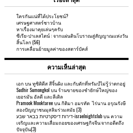
ใครกันแน่ที่ได้ประโยชน์?
เศรษฐศาสตร์ชาวบ้าน
หาเรื่องมาคุยเล่นๆครับ
ซีเรีย-ปาเลสไตน์ : จากแผ่นดินโบราณสู่สัญญาณแห่งวัน
สิ้นโลก (56)
การเคลื่อนย้ายมูลค่าของสตาร์บัคส์
ความเห็นล่าสุด
เอก
บน
ทูซิดิดีส สีจิ้นผิง และกับดักที่ทรัมป์ไม่รู้ว่าตกอยู่
Sudhir Sumongkol
บน
ร้านขายของชำยักษ์ใหญ่ของ
เยอรมัน อัลดี และลีเดิล
Pramook Mooktaree
บน
กิติมา อมรทัต ไร่นาน อรุณรังษี
สองปัญญาชนมุสลิมร่วมสมัย (3)
דירות דיסקרטיות בבאר שבע-israelnightclub
บน
ความ
เจริญและความเสื่อมถอยของเศรษฐกิจจีน:จากอดีดถึง
ปัจจุบัน(3)