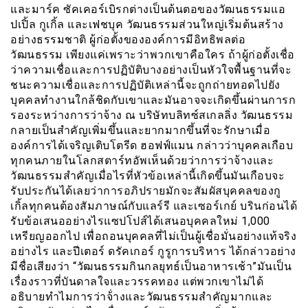
และมาร์ค ซัคเคอร์เบิรกต่างเป็นต้นตอของวัฒนธรรมแอ
ปเปิ้ล กูเกิ้ล และเฟชบุค วัฒนธรรมส่วนใหญ่เริ่มต้นสร้าง
อย่างธรรมชาติ ผู้ก่อตั้งขององค์การมีอิทธิพลต่อ
วัฒนธรรม เพียงแค่เพราะว่าพวกเขาคือใคร ถ้าผู้ก่อตั้งเชื่อ
ว่าความเชื่อเเละการปฏิบัติบางอย่างเป็นหัวใจพื้นฐานที่จะ
ชนะความเชื่อและการปฏิบัติเหล่านี้จะถูกถ่ายทอดไปยัง
บุคคลทำงานใกล้ชิดกับเขาและมันอาจจะเกิดขึ้นผ่านการก
รองระหว่างการว่าจ้าง ณ บริษัทบลิทซ์สเกลลิ่ง วัฒนธรรม
กลายเป็นสำคัญเพิ่มขึ้นและยากมากขึ้นที่จะรักษาเมื่อ
องค์การได้เจริญเติบโตรีด ฮอฟฟ์แมน กล่าวว่าบุคคลเกือบ
ทุกคนภายในโลกสตาร์ทอัพเห็นด้วยว่าการว่าจ้างและ
วัฒนธรรมสำคัญเมื่อไรที่หัวข้อเหล่านี้เกิดขึ้นมันเกือบจะ
รับประกันได้เลยว่าการอภิปรายมักจะสัมผัสบุคคลของกู
เกิ้ลทุกคนต้องสัมภาษณ์กับแลร์รี และเซอร์เกย์ บรินก่อนได้
รับข้อเสนออย่างไรแซปโปส์ได้เสนอบุคคลใหม่ 1,000
เหรียญออกไป เพื่อถอนบุคคลที่ไม่เป็นผู้เชื่อมั่นอย่างแท้จริง
อย่างไร และปีเตอร์ ดรัคเกอร์ กูรูการบริหาร ได้กล่าวอย่าง
มีชื่อเสียงว่า “วัฒนธรรมกินกลยุทธ์เป็นอาหารเช้า”มันเป็น
เรื่องราวที่บันดาลใจและวรรคทอง แต่พวกเขาไม่ได้
อธิบายทำไมการว่าจ้่างและวัฒนธรรมสำคัญมากและ