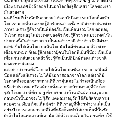
นั้น พอเราอยู่ที่ไกลเราถึงจะเห็นจากที่ๆเราเคยอยู่ ไม่ว่าจะเป็น
เมือง ประเทศ ยิ่งถ้าออกไปนอกโลกยิ่งรู้สึกเลยว่าโลกของเรา
มันสวยงาม
คนที่โชคดีเป็นนักบินอวกาศ ได้ออกไปโคจรรอบโลกก็จะรัก
โลกเรามากขึ้น และจะรู้สึกรักคนต่างเชื้อชาติต่างศาสนาต่าง
ภาษา เพราะรู้สึกว่าเป็นพี่น้องกัน เป็นเพื่อนร่วมโลก ตอนอยู่
ในโลก ตอนอยู่ในประเทศของตัว ก็จะรู้สึกว่า คนประเทศโน้น
ประเทศนี้มันต่างจากเรา เป็นคนต่างชาติ ต่างด้าว ผิวสีต่างๆ
แต่พอขึ้นไปเห็นโลก บนนั้นโลกมันไม่มีพรมแดน ชีวิตต่างๆ
เชื่อมกันหมด ก็เลยรู้สึกเลยว่าผู้คนในโลกนี้เป็นพี่น้อง เป็นเป็น
เพื่อนกัน กลับลงมาแล้วก็จะรู้สึกเป็นปฏิปักษ์ต่อคนต่างชาติ
ต่างภาษาน้อยลง
แต่อย่างว่า คนที่มีโอกาสไปเห็นโลกบนชั้นบรรยากาศนั้นมี
น้อย แต่ถึงแม้เราจะไม่ได้มีโอกาสออกจากโลก แต่เราก็มี
โอกาสที่จะออกจากสถานที่ที่เราคุ้นเคย ไม่ว่าจะเป็นเมือง
หรือว่าประเทศ หรือแม้กระทั่งออกจากบ้านมาอยู่ที่วัด ก็จะ
รู้สึกได้เลยว่า ที่ที่เราอยู่ ที่เราเรียกว่าบ้าน มันมีความวุ่นวาย
ก่อนหน้านั้นอาจจะไม่รู้สึก แต่พอมาอยู่วัด ได้สัมผัสกับความ
สงบความเงียบ ก็จะเห็นชัดว่า ที่ที่เราอยู่ที่ที่เราทำงานนั้นเป็น
อย่างไรการออกมาจากที่ใดที่หนึ่งก็จะทำให้เราเห็นที่นั้นชัด
ยิ่งถ้าไม่ใช่แค่สถานที่เท่านั้น วิถีชีวิตก็เหมือนกัน ตอนที่เราใช้