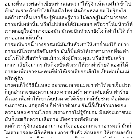
อย่างที่หลวงพ่อคำเขียนท่านสอนว่า “ให้รู้จักเห็น แต่ไม่เข้าไป
เป็น” เพราะถ้าเข้าไปเป็นเมื่อไหร่ มันก็จะหลง จม ไม่รู้อะไร
แต่ถ้าเราเห็น เราก็จะรู้ทันและรู้ทาง ไม่ตกอยู่ในอำนาจของ
อารมณ์เหล่านั้น หรือไม่ปล่อยให้มันหลอก หรือว่าโน้มน้าวให้
เราตกอยู่ในอำนาจของมัน มันจะปั่นหัวเรายังไง ก็ทำไม่ได้ ถ้า
เราออกมาเห็นมัน
อารมณ์พวกนี้ บางอารมณ์มันปั่นหัวเราให้เราย่ำแย่ได้ อย่าง
อารมณ์โกรธหรือซึมเศร้า มันก็ปั่นหัวให้เราสามารถที่จะทำ
อะไรก็ได้เพื่อทำร้ายแม้กระทั่งผู้มีพระคุณ หรือถ้าซึมเศร้า
มากๆ เสียใจมากๆ มันก็จะปั่นหัวเราให้เราทำร้ายตัวเองก็ได้
อาจจะเพื่อเอาชนะคนที่ทำให้เราเสียอกเสียใจ เป็นพ่อเป็นแม่
หรือคู่รัก
บางคนก็ใช้วิธีนี้แหละ อยากจะเอาชนะเขา ทำให้เขาเจ็บปวด
ก็ถูกอำนาจของความหลง ความเศร้า ความคับแค้น ทำร้าย
ตัวเอง เพื่อทำให้เขาเจ็บปวด จะได้เรียกว่ามีชัยชนะ คือคิดแต่
จะเอาชนะ แต่สุดท้ายก็ทำร้ายตัวเอง อันนี้ก็เป็นอำนาจของ
ความหลง ความโกรธ เพราะการไม่รู้จักยอม มีแต่จะเอาชนะ
มันก็เลยเกิดความเสียหาย เกิดความพังพินาศ
แต่ถ้าเรารู้จักถอยออกมา เอาใจถอยออกมาจากอารมณ์ มันก็
ไม่สามารถจะมีอิทธิพล บงการ ปั่นหัว ล่อหลอก ให้เราหลงกับ