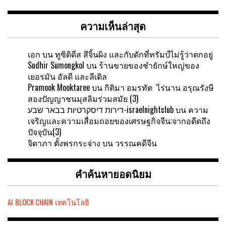
ความเห็นล่าสุด
เอก
บน
ทูซิดิดีส สีจิ้นผิง และกับดักที่ทรัมป์ไม่รู้ว่าตกอยู่
Sudhir Sumongkol
บน
ร้านขายของชำยักษ์ใหญ่ของ
เยอรมัน อัลดี และลีเดิล
Pramook Mooktaree
บน
กิติมา อมรทัต ไร่นาน อรุณรังษี
สองปัญญาชนมุสลิมร่วมสมัย (3)
דירות דיסקרטיות בבאר שבע-israelnightclub
บน
ความ
เจริญและความเสื่อมถอยของเศรษฐกิจจีน:จากอดีดถึง
ปัจจุบัน(3)
จิดาภา ตั้งพรกระจ่าง
บน
วรรณคดีจีน
คำค้นหายอดนิยม
AI
BLOCK CHAIN
เทคโนโลยี