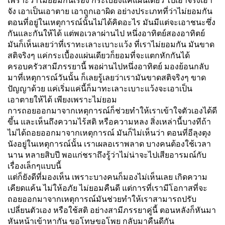
เพราะว่าไม่ยอมกันเรื่อง กระเบื้องแค่แผ่นเดียว ไปเอาจริงเอา
จัง เอาเป็นเอาตาย เอาถูกเอาผิด อย่างประเภทที่ว่าไม่ยอมกัน
ตอนที่อยู่ในเหตุการณ์นั้นไม่ได้คิดอะไร มันมีแต่จะเอาชนะซึ่ง
กันและกันให้ได้ แต่พอเวลาผ่านไป หนึ่งอาทิตย์สองอาทิตย์
มันก็เห็นเลยว่าที่เราทะเลาะเบาะแว้ง ที่เราไม่ยอมกัน มันขาด
สติจริงๆ แค่กระเบื้องแผ่นเดียวก็ยอมที่จะแตกหักกันได้
ครอบครัวสามีภรรยานี้ พอผ่านไปหนึ่งอาทิตย์ มองย้อนกลับ
มาที่เหตุการณ์วันนั้น ก็เลยรู้เลยว่าเรามันขาดสติจริงๆ ขาด
ปัญญาด้วย แค่เริ่มแค่นี้ก็มาทะเลาะเบาะแว้งจะเอาเป็น
เอาตายให้ได้ เพียงเพราะไม่ยอม
การถอยออกมาจากเหตุการณ์ก็ช่วยทำให้เราเข้าใจตัวเองได้ดี
ขึ้น และเห็นถึงความไร้สติ หรือความหลง สิ่งเหล่านี้บางทีถ้า
ไม่ได้ถอยออกมาจากเหตุการณ์ มันก็ไม่เห็นว่า ตอนที่อีลุงตุง
นังอยู่ในเหตุการณ์นั้น เราเผลอเราพลาด บางคนต้องใช้เวลา
นาน หลายสิบปี พอแก่ชราถึงรู้ว่าไม่น่าจะไปเสียอารมณ์กับ
เรื่องเล็กๆแบบนี้
แต่ก็ยังดีที่มองเห็น เพราะบางคนก็มองไม่เห็นเลย เกิดความ
เคียดแค้น ไม่ให้อภัย ไม่ยอมคืนดี แต่การที่เรามีโอกาสที่จะ
ถอยออกมาจากเหตุการณ์มันช่วยทำให้เราสามารถปรับ
เปลี่ยนตัวเอง หรือใช้สติ อย่างสามีภรรยาคู่นี้ ตอนหลังก็หันมา
หันหน้าเข้าหากัน ขอโทษขอโพย กลับมาคืนดีกัน