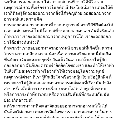
ฉะนั้นการถอยออกมา ไม่ว่าจากสถานที่ จากวิถีชีวิต จาก
เหตุการณ์ รวมทั้งเรื่องราวในอดีต มีประโยชน์มาก แต่จะให้ดี
เราก็ต้องรู้จักถอยออกมาจากสิ่งที่สำคัญด้วย ถอยออกมาจาก
อารมณ์และความคิด
การถอยออกมาจากสถานที่ จากเหตุการณ์ จากวิถีชีวิตต้องใช้
เวลา แต่บางคนก็ไม่มีโอกาสที่จะถอยออกมาเลย อันที่จริงแล้ว
ถ้าหากว่าเราจะถอยออกมาจากเหตุการณ์ใด เราจะถอยออก
มาได้อย่างทันท่วงที
ถ้าหากว่าเราถอยออกมาจากอารมณ์ อารมณ์ที่เกิดขึ้น ความ
โกรธ ความเกลียด ความน้อยเนื้อ ความเครียด พวกนี้มันเกิด
ขึ้นกับเราวันละหลายๆครั้ง วันแล้ววันเล่า แต่ถ้าเราไม่รู้จัก
ถอยออกมา มันก็เลยครอบงำจิตจิตใจของเรา และทำให้เราทำ
ในสิ่งที่ไม่สมควรทำ หรือว่าทำให้เราจมอยู่ในความทุกข์
เหตุการณ์ต่างๆ ที่เรารู้สึกเสียใจ หรือว่ากลุ้มใจ หรือรู้สึกผิด ก็
เพราะเราไม่รู้จักถอยออกมาจากอารมณ์ตอนที่เรื่องมันกำลัง
สดๆ หรือเมื่อมีการปะทะหรือกระทบ ไม่ว่าคำพูดที่กระทบ
หรือการกระทำที่กระทบ หรือความสัมพันธ์ที่กระทบกัน มัน
ย่อมเกิดอารมณ์
แต่ถ้าเราสามารถที่จะเอาจิตถอยออกมาจากอารมณ์นั้นได้
มันก็จะไม่สามารถบงการจิตใจของเรา ความสามารถในการ
ถอยออกมาจากอารมณ์สำคัญมาก และสิ่งที่จะช่วยให้เราถอย