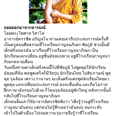
ถอยออกมาจากอารมณ์
โดยพระไพศาล วิสาโล
อาจารย์ครรชิต อกิญจโน ท่านเคยเล่าถึงประสบการณ์ครั้งที่
เป็นครูสอนศีลธรรมที่โรงเรียนกาญจนภิเษก ชัยภูมิ ช่วงนั้นมี
เด็กฝรั่งเยอรมัน มาเรียนที่โรงเรียนกาญจนาภิเษก เป็น
นักเรียนแลกเปลี่ยน อยู่ชั้นมัธยมปลาย อยู่ที่โรงเรียนกาญจนา
ภิเษกหลายเดือน
วันหนึ่งท่านพาเด็กฝรั่งคนนี้ไปที่ชัยภูมิ ไปพูดคุยให้นักเรียน
มัธยมที่นั่น พอพูดเสร็จก็มีวัยรุ่น นักเรียนไทย ไปสัมภาษณ์ พูด
คุย รุมล้อม เพราะว่านานๆ จะเห็นฝรั่งแต่งชุดนักเรียนไทยมา
พูดคุย แลกเปลี่ยนประสบการณ์ คงจะตื่นเต้น และถือโอกาส
ฝึกภาษาอังกฤษไปด้วย ก็โดนรุมล้อมอยู่พักใหญ่ หลังจากนั้นก็
กลับไปที่โรงเรียนกาญจนาภิเษก
เด็กคนนั้นเล่าให้อาจารย์ครรชิตฟังว่า “เพิ่งรู้ว่าอยู่ที่โรงเรียน
กาญจนามันสงบ แต่ก่อนไม่รู้สึกเลยว่ามันสงบ จนกระทั่ง
เข้าไปในตัวเมือง ไปเจอความวุ่นวายจึงรู้ว่าที่โรงเรียน