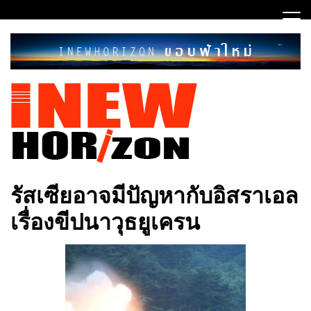
Skip
to
content
ขอบฟ้าใหม่
INEWHORIZON
รัสเซียอาจมีปัญหากับอิสราเอล
เรื่องขีปนาวุธยูเครน