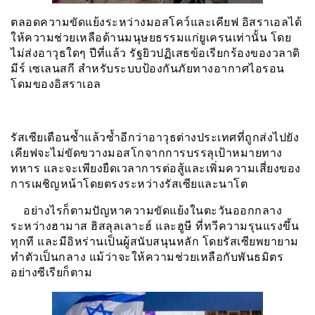
ตลอดความขัดแย้งระหว่างมอสโคว์และเคียฟ อิสราเอลได้
ให้ความช่วยเหลือด้านมนุษยธรรมแก่ยูเครนเท่านั้น โดย
ไม่ส่งอาวุธใดๆ ปีที่แล้ว รัฐยิวปฏิเสธข้อเรียกร้องของวลาดิ
มีร์ เซเลนสกี สำหรับระบบป้องกันภัยทางอากาศไอรอน
โดมของอิสราเอล
รัสเซียเตือนซ้ำแล้วซ้ำอีกว่าอาวุธต่างประเทศที่ถูกส่งไปยัง
เคียฟจะไม่ขัดขวางมอสโกจากการบรรลุเป้าหมายทาง
ทหาร และจะเพียงยืดเวลาการต่อสู้และเพิ่มความเสี่ยงของ
การเผชิญหน้าโดยตรงระหว่างรัสเซียและนาโต
อย่างไรก็ตามปัญหาความขัดแย้งในตะวันออกกลาง
ระหว่างฮามาส ฮิสลุลเลาะฮ์ และฮูษี ที่ทวีความรุนแรงขึ้น
ทุกที และมีอิหร่านเป็นผู้สนับสนุนหลัก โดยรัสเซียพยายาม
ทำตัวเป็นกลาง แม้ว่าจะให้ความช่วยเหลือกับพันธมิตร
อย่างซีเรียก็ตาม