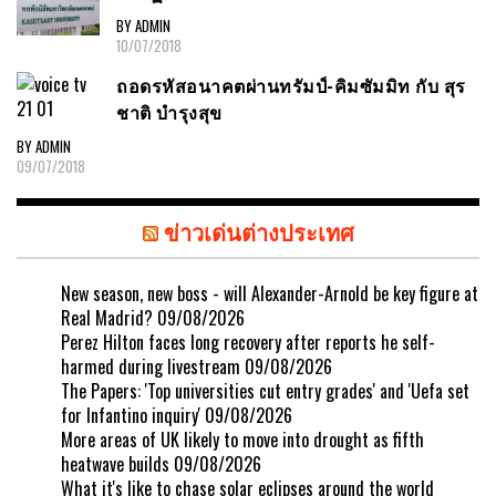
BY ADMIN
10/07/2018
ถอดรหัสอนาคตผ่านทรัมป์-คิมซัมมิท กับ สุร
ชาติ บำรุงสุข
BY ADMIN
09/07/2018
ข่าวเด่นต่างประเทศ
New season, new boss - will Alexander-Arnold be key figure at
Real Madrid?
09/08/2026
Perez Hilton faces long recovery after reports he self-
harmed during livestream
09/08/2026
The Papers: 'Top universities cut entry grades' and 'Uefa set
for Infantino inquiry'
09/08/2026
More areas of UK likely to move into drought as fifth
heatwave builds
09/08/2026
What it's like to chase solar eclipses around the world