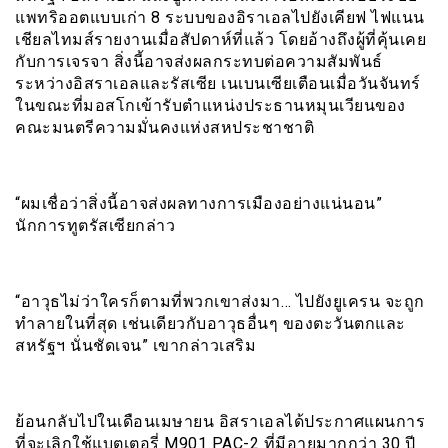
แพทริออตแบบเก่า 8 ระบบของอิราเอลไปยังเคียฟ ไฟแนน
เชียลไทมส์รายงานเมื่อสัปดาห์ที่แล้ว โดยอ้างถึงผู้ที่คุ้นเคย
กับการเจรจา สิ่งนี้อาจส่งผลกระทบต่อความสัมพันธ์
ระหว่างอิสราเอลและรัสเซีย เนเบนเซียเตือนเมื่อวันจันทร์
ในขณะที่มอสโกเข้ารับตำแหน่งประธานหมุนเวียนของ
คณะมนตรีความมั่นคงแห่งสหประชาชาติ
“ผมเชื่อว่าสิ่งนี้อาจส่งผลทางการเมืองอย่างแน่นอน”
นักการทูตรัสเซียกล่าว
“อาวุธไม่ว่าใครก็ตามที่พวกเขาส่งมา… ไปยังยูเครน จะถูก
ทำลายในที่สุด เช่นเดียวกับอาวุธอื่นๆ ของตะวันตกและ
สหรัฐฯ นั่นชัดเจน” เขากล่าวเสริม
ย้อนกลับไปในเดือนเมษายน อิสราเอลได้ประกาศแผนการ
ที่จะเลิกใช้แบตเตอรี่ M901 PAC-2 ที่มีอายุมากกว่า 30 ปี