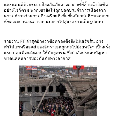
และแทนที่ด้วยระบบป้องกันภัยทางอากาศที่ล้ำหน้ายิ่งขึ้น
อย่างไรก็ตาม พวกเขายังไม่ถูกปลดประจำการเนื่องจาก
ความกังวลว่าความตึงเครียดที่เพิ่มขึ้นกับกลุ่มฮิซบอลเลาะ
ห์ของเลบานอนอาจบานปลายไปสู่สงครามเต็มรูปแบบ
รายงาน FT ล่าสุดอ้างว่าข้อตกลงซึ่งยังไม่เสร็จสิ้น อาจ
ทำให้แพทริออตส์ของอิสราเอลถูกส่งไปยังสหรัฐฯ เป็นครั้ง
แรก ก่อนที่จะส่งมอบให้กับยูเครน ซึ่งกำลังประสบปัญหา
ขาดแคลนการป้องกันภัยทางอากาศ