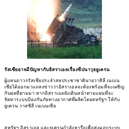
รัสเซียอาจมีปัญหากับอิสราเอลเรื่องขีปนาวุธยูเครน
ผู้แทนถาวรรัสเซียประจำสหประชาชาตินายวาสิลี เนเบน
เซียได้ออกมาแถลงข่าวว่าอิสราเอลจะต้องพร้อมที่จะเผชิญ
กับผลที่ตามมา หากอิสราเอลยังเดินหน้าตามแผนที่จะ
จัดหาระบบป้องกันภัยทางอากาศที่ผลิตโดยสหรัฐฯ ให้กับ
ยูเครน วาสซิลี เนเบนเซีย
สหรัฐฯ อิสราเอล และยูเครนกำลังหารือเพื่อส่งมอบระบบ