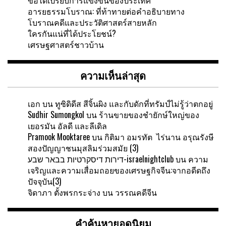
อารยธรรมโบราณ: ที่ท้าทายต่อคำอธิบายทาง
โบราณคดีและประวัติศาสตร์สายหลัก
ใครกันแน่ที่ได้ประโยชน์?
เศรษฐศาสตร์ชาวบ้าน
ความเห็นล่าสุด
เอก
บน
ทูซิดิดีส สีจิ้นผิง และกับดักที่ทรัมป์ไม่รู้ว่าตกอยู่
Sudhir Sumongkol
บน
ร้านขายของชำยักษ์ใหญ่ของ
เยอรมัน อัลดี และลีเดิล
Pramook Mooktaree
บน
กิติมา อมรทัต ไร่นาน อรุณรังษี
สองปัญญาชนมุสลิมร่วมสมัย (3)
דירות דיסקרטיות בבאר שבע-israelnightclub
บน
ความ
เจริญและความเสื่อมถอยของเศรษฐกิจจีน:จากอดีดถึง
ปัจจุบัน(3)
จิดาภา ตั้งพรกระจ่าง
บน
วรรณคดีจีน
คำค้นหายอดนิยม