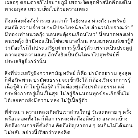
เผลอๆ ตอนตายก็ไปอบายภูมิ เพราะจิตสุดท้ายนึกคิดแต่ใน
ทางอกุศล เพราะเต็มไปด้วยความหลง
ถึงแม้จะมั่งคั่งร่ำรวย แต่ว่าถ้าใจยังหลง ห่วงกังวลทรัพย์
สมบัติ ความร่ำรวยจะมีประโยชน์อะไร สำนวนโบราณว่า “
มีทองเท่าหนวดกุ้ง นอนสะดุ้งจนเรือนไหว” นี่ขนาดทองเท่า
หนวดกุ้ง ถ้ามีทองเป็นโซ่จะขนาดไหน คนเฒ่าคนแก่เขารู้ดี
ว่ามีอะไรก็ไม่ประเสริฐเท่าการรู้เนื้อรู้ตัว เพราะเป็นประตูสู่
ความสุขความสงบ อีกทั้งยังเป็นบันไดพาไปสู่ทรัพย์ที่
ประเสริฐยิ่งกว่านั้น
สิ่งที่ประเสริฐยิ่งกว่าสามัญทรัพย์ ก็คือ ปรมัตถธรรม สูงสุด
ก็คือนิพพาน ปรมัตถธรรมจะเข้าถึงได้ ก็ต้องเริ่มจากการรู้
เนื้อรู้ตัว ถ้าไม่รู้เนื้อรู้ตัวก็ไม่ต้องพูดถึงปรมัตถธรรม แม้
กระทั่งการอยู่เย็นเป็นสุข ไม่อยู่ร้อนนอนทุกข์จะเกิดขึ้นไม่
ได้เลยหากยังมีความหลง ไม่รู้เนื้อรู้ตัว
ที่ผ่านมา ความหลงเกิดกับเราส่วนใหญ่ วันละหลาย ๆ ครั้ง
หรือตลอดทั้งวัน ก็คือการหลงคิดถึงอดีตบ้าง อนาคตบ้าง
คิดถึงงานการที่คั่งค้าง คิดถึงปัญหาต่าง ๆ จนกินไม่ได้นอน
ไม่หลับ อย่างนี้เรียกว่าหลงคิด