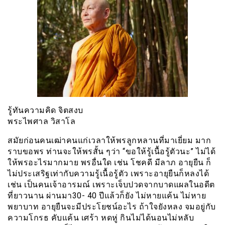
รู้ทันความคิด จิตสงบ
พระไพศาล วิสาโล
สมัยก่อนคนเฒ่าคนแก่เวลาให้พรลูกหลานที่มาเยี่ยม มาก
ราบขอพร ท่านจะให้พรสั้น ๆว่า “ขอให้รู้เนื้อรู้ตัวนะ” ไม่ได้
ให้พรอะไรมากมาย พรอื่นใด เช่น โชคดี มีลาภ อายุยืน ก็
ไม่ประเสริฐเท่ากับความรู้เนื้อรู้ตัว เพราะอายุยืนก็หลงได้
เช่น เป็นคนเจ้าอารมณ์ เพราะเจ็บปวดจากบาดแผลในอดีต
ที่ยาวนาน ผ่านมา30- 40 ปีแล้วก็ยัง ไม่หายแค้น ไม่หาย
พยาบาท อายุยืนจะมีประโยชน์อะไร ถ้าใจยังหลง จมอยู่กับ
ความโกรธ คับแค้น เศร้า หดหู่ กินไม่ได้นอนไม่หลับ