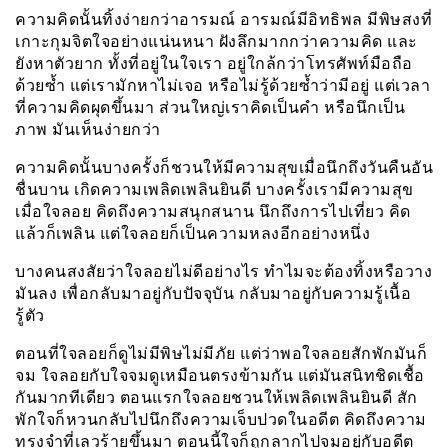
ความคิดนั้นทิ้งง่ายกว่าอารมณ์ อารมณ์มีอิทธิพล มีพิษสงที่
เกาะกุมจิตใจอย่างแน่นหนา ฝังลึกมากกว่าความคิด และ
ยังหาตัวยาก ทั้งที่อยู่ในใจเรา อยู่ใกล้กว่าโทรศัพท์มือถือ
ด้วยซ้ำ แต่เรามักหาไม่เจอ หรือไม่รู้ด้วยซ้ำว่ามีอยู่ แต่เวลา
ที่ความคิดผุดขึ้นมา ส่วนใหญ่เราคิดเป็นคำ หรือนึกเป็น
ภาพ มันเห็นง่ายกว่า
ความคิดนั้นบางครั้งก็ชวนให้มีความสุขเมื่อนึกถึงวันคืนอัน
ชื่นบาน เกิดความเพลิดเพลินยินดี บางครั้งเรามีความสุข
เมื่อใจลอย คิดถึงความสนุกสนาน นึกถึงการไปเที่ยว คิด
แล้วก็เพลิน แต่ใจลอยก็เป็นความหลงอีกอย่างหนึ่ง
บางคนสงสัยว่าใจลอยไม่ดีอย่างไร ทำไมจะต้องทิ้งหรือวาง
มันลง เพื่อกลับมาอยู่กับปัจจุบัน กลับมาอยู่กับความรู้เนื้อ
รู้ตัว
ตอนที่ใจลอยก็ดูไม่มีพิษไม่มีภัย แต่ว่าพอใจลอยสักพักมันก็
จม ใจลอยกับใจจมดูเหมือนตรงข้ามกัน แต่มันสนิทชิดเชื้อ
กันมากทีเดียว ตอนแรกใจลอยชวนให้เพลิดเพลินยินดี สัก
พักใจก็หวนกลับไปนึกถึงความเจ็บปวดในอดีต คิดถึงความ
ทรงจำที่เลวร้ายขึ้นมา ตอนนี้ใจก็ถูกลากไปจมอยู่กับอดีต