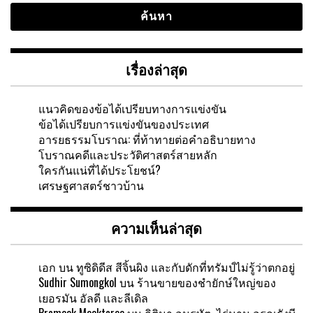
เรื่องล่าสุด
แนวคิดของข้อได้เปรียบทางการแข่งขัน
ข้อได้เปรียบการแข่งขันของประเทศ
อารยธรรมโบราณ: ที่ท้าทายต่อคำอธิบายทาง
โบราณคดีและประวัติศาสตร์สายหลัก
ใครกันแน่ที่ได้ประโยชน์?
เศรษฐศาสตร์ชาวบ้าน
ความเห็นล่าสุด
เอก
บน
ทูซิดิดีส สีจิ้นผิง และกับดักที่ทรัมป์ไม่รู้ว่าตกอยู่
Sudhir Sumongkol
บน
ร้านขายของชำยักษ์ใหญ่ของ
เยอรมัน อัลดี และลีเดิล
Pramook Mooktaree
บน
กิติมา อมรทัต ไร่นาน อรุณรังษี