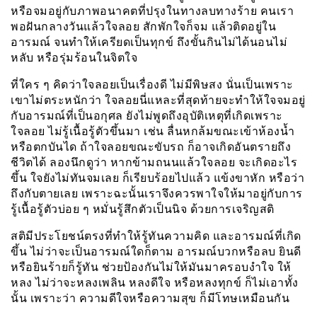
หรือจมอยู่กับภาพอนาคตที่ปรุงในทางลบทางร้าย คนเรา
พอฝันกลางวันแล้วใจลอย สักพักใจก็จม แล้วติดอยู่ใน
อารมณ์ จนทำให้เครียดเป็นทุกข์ ถึงขั้นกินไม่ได้นอนไม่
หลับ หรือรุ่มร้อนในจิตใจ
ที่ใคร ๆ คิดว่าใจลอยเป็นเรื่องดี ไม่มีพิษสง นั่นเป็นเพราะ
เขาไม่ตระหนักว่า ใจลอยนี่แหละที่สุดท้ายจะทำให้ใจจมอยู่
กับอารมณ์ที่เป็นอกุศล ยังไม่พูดถึงอุบัติเหตุที่เกิดเพราะ
ใจลอย ไม่รู้เนื้อรู้ตัวขึ้นมา เช่น ลื่นหกล้มขณะเข้าห้องน้ำ
หรือตกบันได ถ้าใจลอยขณะขับรถ ก็อาจเกิดอันตรายถึง
ชีวิตได้ ลองนึกดูว่า หากข้ามถนนแล้วใจลอย จะเกิดอะไร
ขึ้น ใจยังไม่ทันจมเลย ก็เรียบร้อยไปแล้ว แข้งขาหัก หรือว่า
ถึงกับตายเลย เพราะฉะนั้นเราจึงควรพาใจให้มาอยู่กับการ
รู้เนื้อรู้ตัวบ่อย ๆ หมั่นรู้สึกตัวเป็นนิจ ด้วยการเจริญสติ
สติมีประโยชน์ตรงที่ทำให้รู้ทันความคิด และอารมณ์ที่เกิด
ขึ้น ไม่ว่าจะเป็นอารมณ์ใดก็ตาม อารมณ์บวกหรือลบ ยินดี
หรือยินร้ายก็รู้ทัน ช่วยป้องกันไม่ให้มันมาครอบงำใจ ให้
หลง ไม่ว่าจะหลงเพลิน หลงดีใจ หรือหลงทุกข์ ก็ไม่เอาทั้ง
นั้น เพราะว่า ความดีใจหรือความสุข ก็มีโทษเหมือนกัน