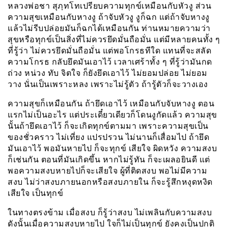
หลวงพ่อชา สุภฺทโทเปรียบความทุกข์เหมือนกับหัวงู ส่วน
ความสุขเหมือนกับหางงู ถ้าจับหัวงู งูก็ฉก แต่ถ้าจับหางงู
แล้วไม่รีบปล่อยมันก็ฉกได้เหมือนกัน ท่านหมายความว่า
สุขหรือทุกข์เป็นสิ่งที่ไม่ควรยึดมั่นถือมั่น แต่มีหลายคนทั้ง ๆ
ที่รู้ว่า ไม่ควรยึดมั่นถือมั่น แต่พอโกรธทีใด แทนที่จะสลัด
ความโกรธ กลับยึดมันเอาไว้ เวลาเศร้าทั้ง ๆ ที่รู้ว่ามันกด
ถ่วง หน่วง ทับ จิตใจ ก็ยังยึดเอาไว้ ไม่ยอมปล่อย ไม่ยอม
วาง นั่นเป็นเพราะหลง เพราะไม่รู้ตัว ถ้ารู้ตัวก็จะวางเอง
ความสุขก็เหมือนกัน ถ้ายึดเอาไว้ เหมือนกับจับหางงู ตอน
แรกไม่เป็นอะไร แต่ประเดี๋ยวเดียวก็โดนงูกัดแล้ว ความสุข
นั้นถ้ายึดเอาไว้ ก็จะเกิดทุกข์ตามมา เพราะความสุขเป็น
ของชั่วคราว ไม่เที่ยง แปรปรวน ไม่นานก็เสื่อมไป ถ้ายึด
มันเอาไว้ พอมันหายไป ก็จะทุกข์ เสียใจ ผิดหวัง ความสงบ
ก็เช่นกัน ตอนที่มันเกิดขึ้น หากไม่รู้ทัน ก็จะเผลอยินดี แต่
พอความสงบหายไปก็จะเสียใจ ผู้ที่ติดสงบ พอไม่มีความ
สงบ ไม่ว่าสงบภายนอกหรือสงบภายใน ก็จะรู้สึกหงุดหงิด
เสียใจ เป็นทุกข์
ในทางตรงข้าม เมื่อสงบ ก็รู้ว่าสงบ ไม่เพลินกับความสงบ
ดังนั้นเมื่อความสงบหายไป ใจก็ไม่เป็นทุกข์ ยังคงเป็นปกติ