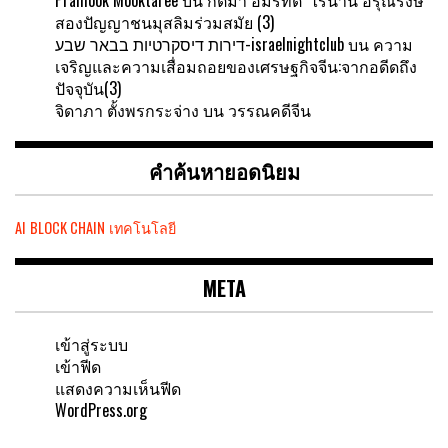
สองปัญญาชนมุสลิมร่วมสมัย (3)
דירות דיסקרטיות בבאר שבע-israelnightclub
บน
ความ
เจริญและความเสื่อมถอยของเศรษฐกิจจีน:จากอดีดถึง
ปัจจุบัน(3)
จิดาภา ตั้งพรกระจ่าง
บน
วรรณคดีจีน
คำค้นหายอดนิยม
AI
BLOCK CHAIN
เทคโนโลยี
META
เข้าสู่ระบบ
เข้าฟีด
แสดงความเห็นฟีด
WordPress.org