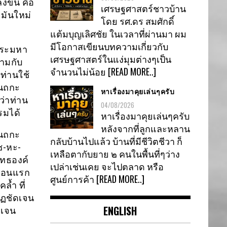
งขึ้น คือ
เศรษฐศาสตร์ชาวบ้าน
 มันใหม่
โดย รศ.ดร สมศักดิ์
แต้มบุญเลิศชัย ในเวลาที่ผ่านมา ผม
มีโอกาสเขียนบทความเกี่ยวกับ
อพระมหา
เศรษฐศาสตร์ในแง่มุมต่างๆเป็น
ามกับ
จำนวนไม่น้อย
[READ MORE..]
ท่านใช้
ันถกะ
หาเรื่องมาคุยเล่นๆครับ
ว่าท่าน
04/08/2026
รมได้
หาเรื่องมาคุยเล่นๆครับ
หลังจากที่ลูกและหลาน
ันถกะ
กลับบ้านไปแล้ว บ้านที่มีชีวิตชีวา ก็
ช-หะ-
เหลือตากับยาย ๒ คนในพื้นที่ๆว่าง
พุทธองค์
เปล่าเช่นเคย จะไปตลาด หรือ
 ตอนแรก
ศูนย์การค้า
[READ MORE..]
ล้ำ ที่
ากฏชัดเจน
ENGLISH
ดเจน