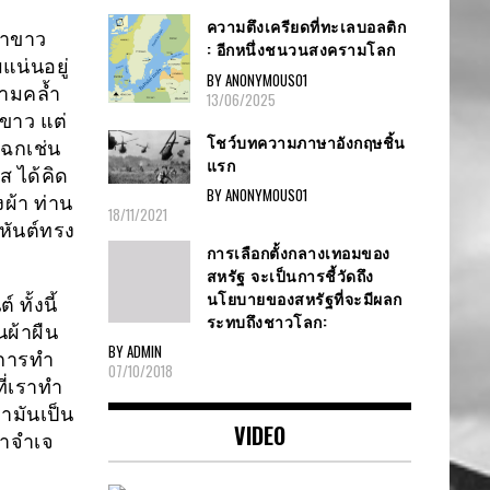
ความตึงเครียดที่ทะเลบอลติก
ผ้าขาว
: อีกหนึ่งชนวนสงครามโลก
แน่นอยู่
BY ANONYMOUS01
วามคล้ำ
13/06/2025
งขาว แต่
โชว์บทความภาษาอังกฤษชิ้น
เฉกเช่น
แรก
ส ได้คิด
BY ANONYMOUS01
งผ้า ท่าน
18/11/2021
หันต์ทรง
การเลือกตั้งกลางเทอมของ
สหรัฐ จะเป็นการชี้วัดถึง
นโยบายของสหรัฐที่จะมีผลก
ทั้งนี้
ระทบถึงชาวโลก:
นผ้าผืน
BY ADMIN
งการทำ
07/10/2018
ี่เราทำ
่ามันเป็น
VIDEO
่าจำเจ