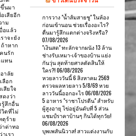
ิขึ้นมา
่อเสียอีก
การวาง "น้ำส้มสายชู" ในห้อง
ความ
ก่อนเข้านอน ช่วยเรื่องอะไร?
ื่อแล้ว
ตื่นมารู้สึกแตกต่างจริงหรือ?
เราจะยัง
07/08/2026
 ถ้าหาก
"เงินสด" ทะลักจากผนัง 13 ล้าน
ดคนรัก
ช่างรับเหมา-เจ้าของบ้าน แย่ง
มาแทน
กันวุ่น สุดท้ายศาลตัดสินให้
ใคร?!
06/08/2026
อาลัย
หวยลาววันนี้ 6 สิงหาคม 2569
เลือก
ตรวจผลหวยลาว 5/8/69 หวย
มเสียใจ
ลาววันนี้ออกอะไร
06/08/2026
สดงว่า
5 อาหาร "ราชาโปรตีน" สำหรับ
ู้สึกอื่น
ผู้สูงอายุ ไข่อยู่อันดับที่ 5 ส่วน
ิตที่ไม่
แชมป์ราคาบ้านๆ กินได้ทุกวัย!
หตุร้าย
06/08/2026
ว่าด่าทอ
บุพเพสันนิวาส! สาวแต่งงานกับ
ว่าเรา