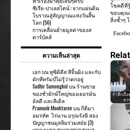
หาเรื่องมาคุยเล่นๆครับ
โชคดีที่ร
ซีเรีย-ปาเลสไตน์ : จากแผ่นดิน
ขอบคุณคว
โบราณสู่สัญญาณแห่งวันสิ้น
สิ่งซ้ำๆ ไ
โลก (56)
การเคลื่อนย้ายมูลค่าของส
Faceb
ตาร์บัคส์
Relat
ความเห็นล่าสุด
เอก
บน
ทูซิดิดีส สีจิ้นผิง และกับ
ดักที่ทรัมป์ไม่รู้ว่าตกอยู่
Sudhir Sumongkol
บน
ร้านขาย
ของชำยักษ์ใหญ่ของเยอรมัน
รำลึกถึง
อัลดี และลีเดิล
จาร
Pramook Mooktaree
บน
กิติมา
อมรทัต ไร่นาน อรุณรังษี สอง
ปัญญาชนมุสลิมร่วมสมัย (3)
דירות דיסקרטיות בבאר שבע-