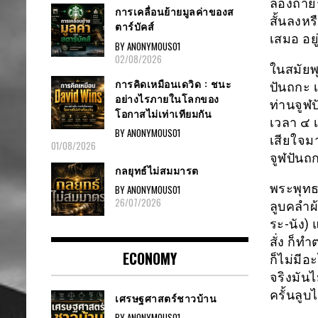
ลองถ่ายร
การเคลื่อนย้ายมูลค่าของส
สั้นลงหร
ตาร์บัคส์
เสมอ อยู
BY ANONYMOUS01
02/08/2026
ในสมัยพุ
การคิดเหมือนเดวิด : ชนะ
ปันถกะ 
อย่างไรภายในโลกของ
ท่านจูฬ
โอกาสไม่เท่าเทียมกัน
เวลา ๔ 
BY ANONYMOUS01
เสียใจม
01/08/2026
จูฬปันถก
กลยุทธ์ไม่สมมารต
พระพุทธเ
BY ANONYMOUS01
26/07/2026
ลูบคลำผ
ระ-นัง) 
สั่ง ก็
ECONOMY
ก็ไม่มีอ
จริงมันไ
ครั้นลูบ
เศรษฐศาสตร์ชาวบ้าน
BY ANONYMOUS01