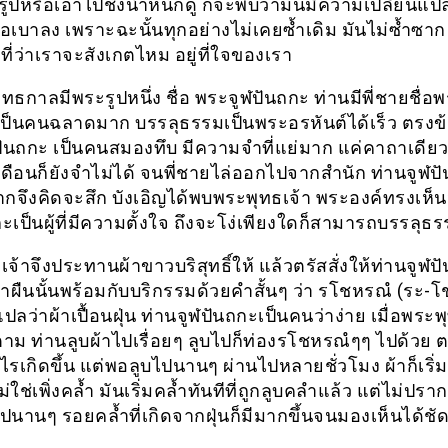
ูปหรือเอาไปชั่งน้ำหนักดู ก็จะพบว่ามันมีความเปลี่ยนแปล
ือเบาลง เพราะฉะนั้นทุกอย่างไม่เคยซ้ำเดิม มันไม่ซ้ำซาก
่ที่ว่าเราจะสังเกตไหม อยู่ที่ใจของเรา
ทธกาลมีพระรูปหนึ่ง ชื่อ พระจูฬปันถกะ ท่านมีพี่ชายชื่
เป็นคนฉลาดมาก บรรลุธรรมเป็นพระอรหันต์ได้เร็ว ตรงข้
ปันถกะ เป็นคนสมองทึบ มีความจำที่แย่มาก แค่คาถาเดียว
เดือนก็ยังจำไม่ได้ จนพี่ชายไล่ออกไปจากสำนัก ท่านจูฬป
ากจึงคิดจะสึก บังเอิญได้พบพระพุทธเจ้า พระองค์ทรงเห็น
ะเป็นผู้ที่มีความตั้งใจ ถึงจะโง่เพียงใดก็สามารถบรรลุธร
จ้าจึงประทานผ้าขาวบริสุทธิ์ให้ แล้วตรัสสั่งให้ท่านจูฬป
้าผืนนั้นพร้อมกับบริกรรมด้วยคำสั้นๆ ว่า รโชหรณํ (ระ-โ
แปลว่าผ้าเปื้อนฝุ่น ท่านจูฬปันถกะเป็นคนว่าง่าย เมื่อพระ
ทำตาม ท่านลูบผ้าไปเรื่อยๆ ลูบไปก็ท่องรโชหรณํๆๆ ไปด้วย
ะไรเกิดขึ้น แต่พอลูบไปนานๆ ผ่านไปหลายชั่วโมง ผ้าก็เริ่มค
ม่ใช่เพิ่งคล้ำ มันเริ่มคล้ำทันทีที่ถูกลูบคลำแล้ว แต่ไม่ปร
ไปนานๆ รอยคล้ำที่เกิดจากฝุ่นก็มีมากขึ้นจนมองเห็นได้ชั