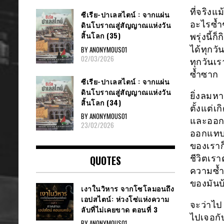
ที่จริงแ
ซีเรีย​-ปาเลสไตน์​ : จากแผ่น
อะไรซ้ำๆ
ดินโบราณสู่สัญญาณ​แห่งวัน
สิ้นโลก​ (35)
พรุ่งนี้
ได้ทุกวั
BY ANONYMOUS01
02/03/2026
ทุกวันเร
ซ้ำซาก
ซีเรีย​-ปาเลสไตน์​ : จากแผ่น
ดินโบราณสู่สัญญาณ​แห่งวัน
ยิ่งลมหา
สิ้นโลก​ (34)
ตั้งแต่เ
BY ANONYMOUS01
และออก 
23/02/2026
ออกแทบท
ของเราก็
QUOTES
ชีวิตเรา
ความซ้ำ
ของมันบ
เงาในวิหาร จากโซโลมอนถึง
เอปสไตน์: ห่วงโซ่แห่งความ
จะว่าไป
ลับที่ไม่เคยขาด ตอนที่ 3
ไปเจอกั
BY ANONYMOUS01