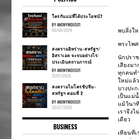
ใครกันแน่ที่ได้ประโยชน์?
BY ANONYMOUS01
06/08/2026
พบสิ่งใ
พระไพศ
สงครามอิหร่าน-สหรัฐฯ/
อิสราเอล จะจบอย่างไร:
นักปราชญ
ประเมินสถานการณ์
เสียงมาก
BY ANONYMOUS01
ทุกคนทำไ
31/07/2026
ใหม่แล้ว
สงครามไมโครชิปจีน-
บางปะกง เ
สหรัฐฯ ตอนที่ 2
เป็นแม่น
BY ANONYMOUS01
แม้วินาท
30/07/2026
เราจึงไม
เดียว
BUSINESS
เทียนที่