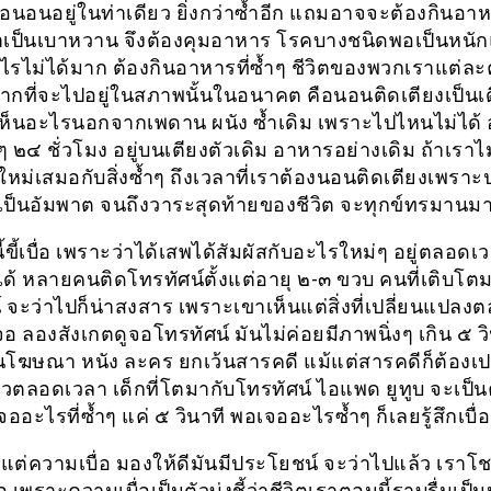
ือนอนอยู่ในท่าเดียว ยิ่งกว่าซ้ำอีก แถมอาจจะต้องกินอาหา
าเป็นเบาหวาน จึงต้องคุมอาหาร โรคบางชนิดพอเป็นหนัก
ไรไม่ได้มาก ต้องกินอาหารที่ซ้ำๆ ชีวิตของพวกเราแต่ละ
กที่จะไปอยู่ในสภาพนั้นในอนาคต คือนอนติดเตียงเป็นเ
่เห็นอะไรนอกจากเพดาน ผนัง ซ้ำเดิม เพราะไปไหนไม่ได้ อ
ๆ ๒๔ ชั่วโมง อยู่บนเตียงตัวเดิม อาหารอย่างเดิม ถ้าเราไม่
หม่เสมอกับสิ่งซ้ำๆ ถึงเวลาที่เราต้องนอนติดเตียงเพราะ
ดเป็นอัมพาต จนถึงวาระสุดท้ายของชีวิต จะทุกข์ทรมานม
้ขี้เบื่อ เพราะว่าได้เสพได้สัมผัสกับอะไรใหม่ๆ อยู่ตลอดเว
าได้ หลายคนติดโทรทัศน์ตั้งแต่อายุ ๒-๓ ขวบ คนที่เติบโต
 จะว่าไปก็น่าสงสาร เพราะเขาเห็นแต่สิ่งที่เปลี่ยนแปลง
 ลองสังเกตดูจอโทรทัศน์ มันไม่ค่อยมีภาพนิ่งๆ เกิน ๕ วิ
็นโฆษณา หนัง ละคร ยกเว้นสารคดี แม้แต่สารคดีก็ต้องเปล
ตลอดเวลา เด็กที่โตมากับโทรทัศน์ ไอแพด ยูทูบ จะเป็นคน
เจออะไรที่ซ้ำๆ แค่ ๕ วินาที พอเจออะไรซ้ำๆ ก็เลยรู้สึกเบื่อ
ม้แต่ความเบื่อ มองให้ดีมันมีประโยชน์ จะว่าไปแล้ว เราโช
อ เพราะความเบื่อเป็นตัวบ่งชี้ว่าชีวิตเราตอนนี้ราบรื่นเป็น