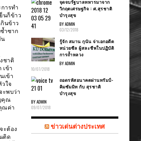
จุดจบรัฐบาลทหารมาจาก
ราะการทำ
วิกฤตเศรษฐกิจ : ศ.สุรชาติ
บำรุงสุข
ย็นก็ข้าว
็กินข้าว
BY ADMIN
03/12/2018
ันซ้ำซาก
ัน
รู้จัก สมาน กุนัน จ่าเอกอดีต
หน่วยซีล ผู้สละชีพในปฏิบัติ
การถ้ำหลวง
้งชาติ
BY ADMIN
 เข้า
10/07/2018
นเข้า
ถอดรหัสอนาคตผ่านทรัมป์-
หัวใจ
คิมซัมมิท กับ สุรชาติ
ีจะพบว่า
บำรุงสุข
ุญคุณ
BY ADMIN
คุณค่า
09/07/2018
ข่าวเด่นต่างประเทศ
ปจะต้อง
นติด