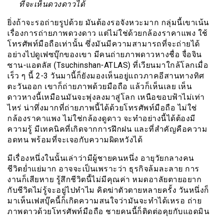
ที่จะเห็นดวงดาวได้
ยิ่งถ้าจะรอถ่ายรูปด้วย มันต้องรอจังหวะมาก กลุ่มนี้เขาเน้น
เรื่องการถ่ายภาพดวงดาว แต่ไม่ใช่ด้วยกล้องราคาแพง ใช้
โทรศัพท์มือถือเท่านั้น ซึ่งมันมีความสามารถที่จะถ่ายได้
อย่างไปดูเฟซบุ๊กของเขา มีคนถ่ายภาพดาวหางชื่อ จื่อจิน
ซาน-แอตลัส (Tsuchinshan-ATLAS) ที่เวียนมาใกล้โลกเมื่อ
เร็ว ๆ นี้ 2-3 วันมานี้ก็ยังมองเห็นอยู่แถวภาคอีสานทางทิศ
ตะวันออก เขาก็ถ่ายภาพด้วยมือถือ แล้วก็เห็นเลย เห็น
ดาวหางนี้เหมือนมันจะพุ่งลงมาสู่โลก เหนือขอบฟ้าไม่เท่า
ไหร่ น่าทึ่งมากที่ถ่ายภาพนี้ได้ด้วยโทรศัพท์มือถือ ไม่ใช่
กล้องราคาแพง ไม่ใช่กล้องดูดาว จะทำอย่างนี้ได้ต้องมี
ความรู้ มีเทคนิคที่เกิดจากการฝึกฝน และที่สำคัญคือความ
อดทน พร้อมที่จะเจอกับความผิดหวังได้
มีเรื่องหนึ่งในนั้นเล่าว่ามีผู้ชายคนหนึ่ง อายุวัยกลางคน
ชีวิตย่ำแย่มาก อาจจะเป็นเพราะว่า ธุรกิจล้มละลาย การ
งานก็เสียหาย รู้สึกชีวิตนี้ไม่มีคุณค่า หมดอาลัยตายอยาก
กับชีวิตไม่รู้จะอยู่ไปทำไม คิดฆ่าตัวตายหลายครั้ง วันหนึ่งก็
มาเห็นเฟสบุ๊คนี้ก็เกิดความสนใจว่ามันจะทำได้เหรอ ถ่าย
ภาพดาวด้วยโทรศัพท์มือถือ ชายคนนี้ก็ติดต่อคุยกับแอดมิน