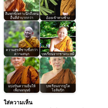
ลืมทุกข์เพราะนึกถึงคน
อื่นที่ลำบากกว่า
อ้อยเข้าทางช้าง
ความสุขที่ซาบซึ้งกว่า
ความสนุก
บทเรียนจากชามบะหมี่
แบ่งปันความอิ่มให้
บทเรียนจากยูโด
เพื่อนมนุษย์
โอลิมปิก
ใส่ความเห็น