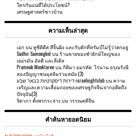
ใครกันแน่ที่ได้ประโยชน์?
เศรษฐศาสตร์ชาวบ้าน
ความเห็นล่าสุด
เอก
บน
ทูซิดิดีส สีจิ้นผิง และกับดักที่ทรัมป์ไม่รู้ว่าตกอยู่
Sudhir Sumongkol
บน
ร้านขายของชำยักษ์ใหญ่ของ
เยอรมัน อัลดี และลีเดิล
Pramook Mooktaree
บน
กิติมา อมรทัต ไร่นาน อรุณรังษี
สองปัญญาชนมุสลิมร่วมสมัย (3)
דירות דיסקרטיות בבאר שבע-israelnightclub
บน
ความ
เจริญและความเสื่อมถอยของเศรษฐกิจจีน:จากอดีดถึง
ปัจจุบัน(3)
จิดาภา ตั้งพรกระจ่าง
บน
วรรณคดีจีน
คำค้นหายอดนิยม