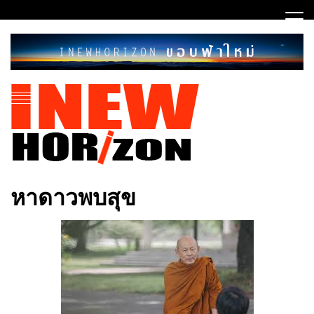
Skip
to
content
ขอบฟ้าใหม่
INEWHORIZON
หาดาวพบสุข