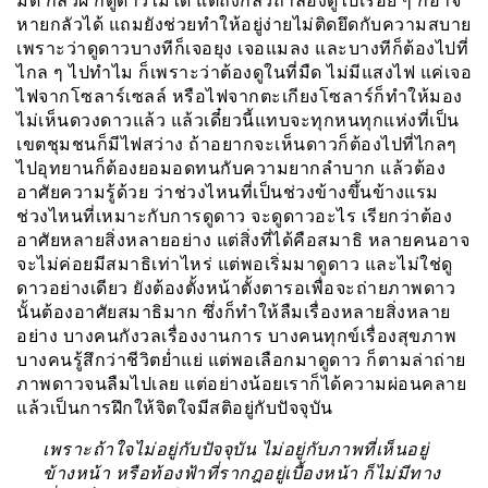
มืด กลัวผี ก็ดูดาวไม่ได้ แต่ถึงกลัวถ้าลองดูไปเรื่อย ๆ ก็อาจ
หายกลัวได้ แถมยังช่วยทำให้อยู่ง่ายไม่ติดยึดกับความสบาย
เพราะว่าดูดาวบางทีก็เจอยุง เจอแมลง และบางทีก็ต้องไปที่
ไกล ๆ ไปทำไม ก็เพราะว่าต้องดูในที่มืด ไม่มีแสงไฟ แค่เจอ
ไฟจากโซลาร์เซลล์ หรือไฟจากตะเกียงโซลาร์ก็ทำให้มอง
ไม่เห็นดวงดาวแล้ว แล้วเดี๋ยวนี้แทบจะทุกหนทุกแห่งที่เป็น
เขตชุมชนก็มีไฟสว่าง ถ้าอยากจะเห็นดาวก็ต้องไปที่ไกลๆ
ไปอุทยานก็ต้องยอมอดทนกับความยากลำบาก แล้วต้อง
อาศัยความรู้ด้วย ว่าช่วงไหนที่เป็นช่วงข้างขึ้นข้างแรม
ช่วงไหนที่เหมาะกับการดูดาว จะดูดาวอะไร เรียกว่าต้อง
อาศัยหลายสิ่งหลายอย่าง แต่สิ่งที่ได้คือสมาธิ หลายคนอาจ
จะไม่ค่อยมีสมาธิเท่าไหร่ แต่พอเริ่มมาดูดาว และไม่ใช่ดู
ดาวอย่างเดียว ยังต้องตั้งหน้าตั้งตารอเพื่อจะถ่ายภาพดาว
นั้นต้องอาศัยสมาธิมาก ซึ่งก็ทำให้ลืมเรื่องหลายสิ่งหลาย
อย่าง บางคนกังวลเรื่องงานการ บางคนทุกข์เรื่องสุขภาพ
บางคนรู้สึกว่าชีวิตย่ำแย่ แต่พอเลือกมาดูดาว ก็ตามล่าถ่าย
ภาพดาวจนลืมไปเลย แต่อย่างน้อยเราก็ได้ความผ่อนคลาย
แล้วเป็นการฝึกให้จิตใจมีสติอยู่กับปัจจุบัน
เพราะถ้าใจไม่อยู่กับปัจจุบัน ไม่อยู่กับภาพที่เห็นอยู่
ข้างหน้า หรือท้องฟ้าที่รากฎอยู่เบื้องหน้า ก็ไม่มีทาง