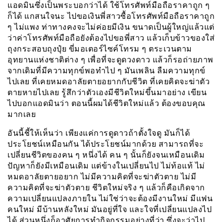
แอดมินซึ่งเป็นพระบอกว่าได้ ใช้โทรศัพท์มือถือราคาถูก ๆ
ก็ได้ แกสนใจนะ ไปขอเงินพี่สาวซื้อโทรศัพท์มือถือราคาถูก
ๆ ไม่แพง ท่าทางคงจะไม่ค่อยมีเงิน ขนาดเป็นผู้ใหญ่แล้วแต่
ว่าค่าโทรศัพท์มือถือยังต้องไปขอพี่สาว แล้วเก็บข้าวของใส่
ถุงกระสอบถุงปุ๋ย ขี่มอเตอร์ไซค์โทรม ๆ ตระเวนตาม
อุทยานแห่งชาติต่าง ๆ เพื่อที่จะดูดวงดาว แล้วก็รอถ่ายภาพ
จากเดิมที่มีความทุกข์พอทำไป ๆ มันเพลิน ลืมความทุกข์
ไปเลย ที่เคยหมดอาลัยตายอยากกับชีวิต ที่เคยคิดจะฆ่าตัว
ตายหายไปเลย รู้สึกว่าตัวเองมีชีวิตใหม่ขึ้นมาอย่าง เขียน
ไปบอกแอดมินว่า ตอนนี้ผมได้ชีวิตใหม่แล้ว ต้องขอบคุณ
มากเลย
อันนี้ชี้ให้เห็นว่า เพียงแค่การดูดาวถ้าตั้งใจดู มันก็ได้
ประโยชน์เหมือนกัน ได้ประโยชน์มากด้วย สามารถที่จะ
เปลี่ยนชีวิตของคน ๆ หนึ่งได้ คน ๆ นั้นก็ยังจนเหมือนเดิม
ปัญหาก็ยังมีเหมือนเดิม แต่ข้างในเปลี่ยนไป ไม่ท้อแท้ ไม่
หมดอาลัยตายอยาก ไม่มีความคิดที่จะฆ่าตัวตาย ไม่มี
ความคิดที่จะฆ่าตัวตาย ชีวิตใหม่จริง ๆ แล้วก็คือเกิดจาก
ความเปลี่ยนแปลงภายใน ไม่ใช่ว่าจะต้องมีงานใหม่ มีแฟน
คนใหม่ มีบ้านหลังใหม่ มันอยู่ที่ใจ และใจที่เปลี่ยนแปลงไป
ได้ ส่วนหนึ่งก็อาศัยการทำกิจกรรมอย่างที่ว่า ซึ่งจะว่าไป