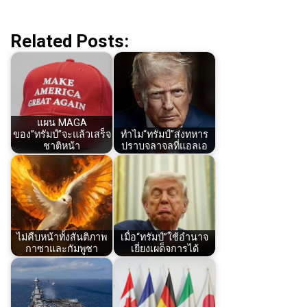
Related Posts:
แผน MAGA
ของ”ทรัมป์”จะแล้วเสร็จ
ทำไม“ทรัมป์”ส่งทหาร
ชาติหน้า
ปราบจลาจลที่แอลเอ
ไม่คืบหน้าทั้งสันติภาพ
เมื่อ“ทรัมป์”ใช้อำนาจ
กาซาและกัมพูชา
เยี่ยงเผด็จการได้