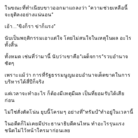
ในขณะที่ทำเนียบขาวออกมาแถลงว่า “ความช่วยเหลือนี้
จะยุติลงอย่างแน่นอน”
เอ้า….”ขิงก็รา ข่าก็แรง”
นับเป็นพฤติกรรมเอาแต่ใจ โดยไม่สนใจในเหตุในผล อะไร
ทั้งสิ้น
ทั้งหมด เช่นที่ว่ามานี้ นับว่าเขาคือ”เผด็จการ”รวบอำนาจ
ชัดๆ
เพราะแม้ว่า การที่รัฐธรรมนูญมอบอำนาจเด็ดขาดในการ
บริหารได้สี่ปีก็จริง
แต่เวลาจะทำอะไร ก็ต้องมีเหตุมีผล เป็นที่ยอมรับได้เสีย
ก่อน
ไม่ใช่สั่งตัดโน่น ยุบนี้โครมๆ อย่างที่”ทรัมป์”ทำอยู่ในเวลานี้
ในอดีตก็ไม่เคยมีประธานาธิบดีคนไหน ทำอะไรรุนแรง
ชนิดไม่ไว้หน้าใครมาก่อนเลย