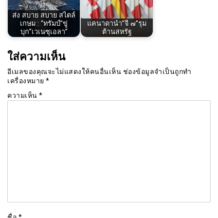
ส่ง สบาย สบาย สไตล์
เกษม : “ทรัมป์”ขู่
แคนาดานำ”จี ๗”รุม
บุก”เวเนซุเอลา”
ต้านสหรัฐ
ใส่ความเห็น
อีเมลของคุณจะไม่แสดงให้คนอื่นเห็น
ช่องข้อมูลจำเป็นถูกทำ
เครื่องหมาย
*
ความเห็น
*
ชื่อ
*