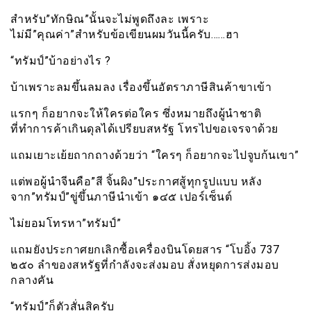
สำหรับ”ทักษิณ”นั้นจะไม่พูดถึงละ เพราะ
ไม่มี”คุณค่า”สำหรับข้อเขียนผมวันนี้ครับ……ฮา
“ทรัมป์”บ้าอย่างไร ?
บ้าเพราะลมขึ้นลมลง เรื่องขึ้นอัตราภาษีสินค้าขาเข้า
แรกๆ ก็อยากจะให้ใครต่อใคร ซึ่งหมายถึงผู้นำชาติ
ที่ทำการค้าเกินดุลได้เปรียบสหรัฐ โทรไปขอเจรจาด้วย
แถมเยาะเย้ยถากถางด้วยว่า “ใครๆ ก็อยากจะไปจูบก้นเขา”
แต่พอผู้นำจีนคือ”สี จิ้นผิง”ประกาศสู้ทุกรูปแบบ หลัง
จาก”ทรัมป์”ขู่ขึ้นภาษีนำเข้า ๑๔๕ เปอร์เซ็นต์
ไม่ยอมโทรหา”ทรัมป์”
แถมยังประกาศยกเลิกซื้อเครื่องบินโดยสาร “โบอิ้ง 737
๒๕๐ ลำของสหรัฐที่กำลังจะส่งมอบ สั่งหยุดการส่งมอบ
กลางคัน
“ทรัมป์”ก็ตัวสั่นสิครับ