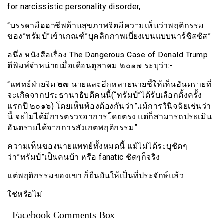
for narcissistic personality disorder,
“บรรดามืออาชีพด้านสุขภาพจิตมีความเห็นว่าพฤติกรรม
ของ”ทรัมป์”เข้าเกณฑ์”บุคลิกภาพเบี่ยงเบนแบบนาร์ซิสซัส”
อนึ่ง หนังสือเรื่อง The Dangerous Case of Donald Trump
ตีพิมพ์จำหน่ายเมื่อเดือนตุลาคม ๒๐๑๗ ระบุว่า:-
“แพทย์ฝ่ายจิต ๒๗ นายและอีกหลายนายชี้ให้เห็นอันตรายที่
จะเกิดจากประธานาธิบดีคนนี้(“ทรัมป์”ได้รับเลือกตั้งครั้ง
แรกปี ๒๐๑๖) โดยเห็นพ้องต้องกันว่า”แม้การวินิจฉัยเช่นว่า
นี้ จะไม่ได้มีการตรวจอาการโดยตรง แต่ก็สามารถประเมิน
อันตรายได้จากการสังเกตพฤติกรรม”
ความเห็นของนายแพทย์ทั้งหมดนี้ แม้ไม่ได้ระบุชัดๆ
ว่า”ทรัมป์”เป็นคนบ้า หรือ fanatic ชัดๆก็จริง
แต่พฤติกรรมของเขา ก็ยืนยันให้เป็นที่ประจักษ์แล้ว
ใช่หรือไม่
Facebook Comments Box