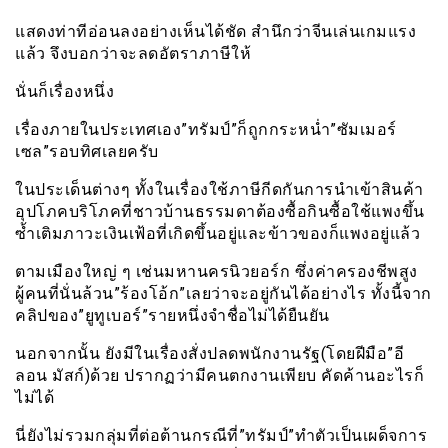
แสดงท่าทีอ่อนลงอย่างเห็นได้ชัด สำนึกว่าจีนเล่นเกมแรง
แล้ว จึงบอกว่าจะลดอัตราภาษีให้
นั่นก็เรื่องหนึ่ง
เรื่องภายในประเทศเอง”ทรัมป์”ก็ถูกกระหน่ำ”ซัมเมอร์
เซล”รอบทิศเลยครับ
ในประเด็นต่างๆ ทั้งในเรื่องใช้ภาษีกีดกันการนำเข้าสินค้า
อุปโภคบริโภคที่ชาวบ้านธรรมดาต้องซื้อกินซื้อใช้แพงขึ้น
ซ้ำเติมภาวะเงินเฟ้อที่เกิดขึ้นอยู่และข้าวของก็แพงอยู่แล้ว
ตามเมืองใหญ่ ๆ เช่นมหานครนิวยอร์ก ซึ่งค่าครองชีพสูง
ผู้คนที่นั่นล้วน”ร้องโอ้ก”เลยว่าจะอยู่กันได้อย่างไร ทั้งนี้จาก
คลิปของ”ยูทูเบอร์”รายหนึ่งจำชื่อไม่ได้ยืนยัน
นอกจากนั้น ยังมีในเรื่องสั่งปลดพนักงานรัฐ(โดยฝีมือ”อี
ลอน มัสก์)ด้วย ปรากฏว่ามีคนตกงานเพียบ คัดค้านอะไรก็
ไม่ได้
นี่ยังไม่รวมกลุ่มที่ต่อต้านกรณีที่”ทรัมป์”ทำตัวเป็นเผด็จการ