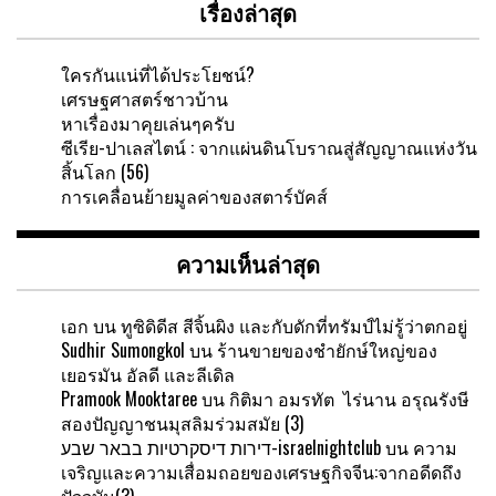
เรื่องล่าสุด
ใครกันแน่ที่ได้ประโยชน์?
เศรษฐศาสตร์ชาวบ้าน
หาเรื่องมาคุยเล่นๆครับ
ซีเรีย-ปาเลสไตน์ : จากแผ่นดินโบราณสู่สัญญาณแห่งวัน
สิ้นโลก (56)
การเคลื่อนย้ายมูลค่าของสตาร์บัคส์
ความเห็นล่าสุด
เอก
บน
ทูซิดิดีส สีจิ้นผิง และกับดักที่ทรัมป์ไม่รู้ว่าตกอยู่
Sudhir Sumongkol
บน
ร้านขายของชำยักษ์ใหญ่ของ
เยอรมัน อัลดี และลีเดิล
Pramook Mooktaree
บน
กิติมา อมรทัต ไร่นาน อรุณรังษี
สองปัญญาชนมุสลิมร่วมสมัย (3)
דירות דיסקרטיות בבאר שבע-israelnightclub
บน
ความ
เจริญและความเสื่อมถอยของเศรษฐกิจจีน:จากอดีดถึง
ปัจจุบัน(3)