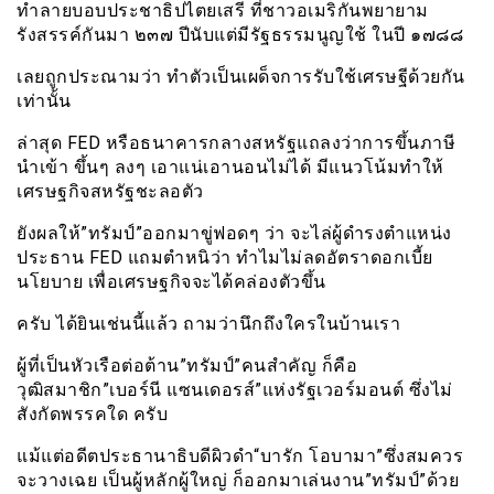
ทำลายบอบประชาธิปไตยเสรี ที่ชาวอเมริกันพยายาม
รังสรรค์กันมา ๒๓๗ ปีนับแต่มีรัฐธรรมนูญใช้ ในปี ๑๗๘๘
เลยถูกประณามว่า ทำตัวเป็นเผด็จการรับใช้เศรษฐีด้วยกัน
เท่านั้น
ล่าสุด FED หรือธนาคารกลางสหรัฐแถลงว่าการขึ้นภาษี
นำเข้า ขึ้นๆ ลงๆ เอาแน่เอานอนไม่ได้ มีแนวโน้มทำให้
เศรษฐกิจสหรัฐชะลอตัว
ยังผลให้”ทรัมป์”ออกมาขู่ฟอดๆ ว่า จะไล่ผู้ดำรงตำแหน่ง
ประธาน FED แถมตำหนิว่า ทำไมไม่ลดอัตราดอกเบี้ย
นโยบาย เพื่อเศรษฐกิจจะได้คล่องตัวขึ้น
ครับ ได้ยินเช่นนี้แล้ว ถามว่านึกถึงใครในบ้านเรา
ผู้ที่เป็นหัวเรือต่อต้าน”ทรัมป์”คนสำคัญ ก็คือ
วุฒิสมาชิก”เบอร์นี แซนเดอรส์”แห่งรัฐเวอร์มอนต์ ซึ่งไม่
สังกัดพรรคใด ครับ
แม้แต่อดีตประธานาธิบดีผิวดำ“บารัก โอบามา”ซึ่งสมควร
จะวางเฉย เป็นผู้หลักผู้ใหญ่ ก็ออกมาเล่นงาน”ทรัมป์”ด้วย