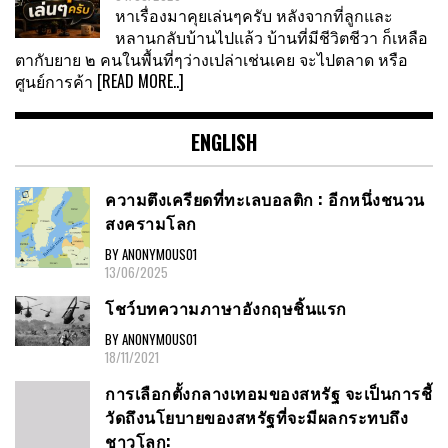
หาเรื่องมาคุยเล่นๆครับ หลังจากที่ลูกและ
หลานกลับบ้านไปแล้ว บ้านที่มีชีวิตชีวา ก็เหลือ
ตากับยาย ๒ คนในพื้นที่ๆว่างเปล่าเช่นเคย จะไปตลาด หรือ
ศูนย์การค้า
[READ MORE..]
ENGLISH
ความตึงเครียดที่ทะเลบอลติก : อีกหนึ่งชนวน
สงครามโลก
BY ANONYMOUS01
13/06/2025
โชว์บทความภาษาอังกฤษชิ้นแรก
BY ANONYMOUS01
18/11/2021
การเลือกตั้งกลางเทอมของสหรัฐ จะเป็นการชี้
วัดถึงนโยบายของสหรัฐที่จะมีผลกระทบถึง
ชาวโลก: