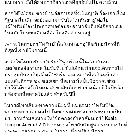
นั้น เพราะยังได้ศพชาวอิสราเอลที่ถูกจับไปไม่ครบถ้วน
หากได้ไม่ครบ ชาวบ้านอิสราเอลซึ่งเป็นญาติ ก็จะเอาเรื่อง
รัฐบาลไม่เลิก จะยังออกมาขับไล่”เนทันยาฮู”ต่อไป
แม้”ทรัมป์”จะประกาศขอต่อประธานาธิบดีแห่งอิสราเอล
ให้อภัยโทษยกเลิกคดีฉ้อโกงติดตัวเขาอยู่
เพราะในสายตา””ทรัมป์”นั้น”เนทันยาฮู”คือพันธมิตรที่ดี
ที่สุดที่เขามีในยามนี้
จำได้ใช่ไหมครับว่า”ทรัมป์”พูดเรื่องนี้ในสภา”คเนต
เสต”ของอิสราเอล ในวันที่เขาไปเยือน ก่อนจะเดินทางไป
ประชุมกับชาติมุสลิมที่”ชาร์ม เอล เชก”เพื่อเดินหน้าต่อ
แผนสันติภาพ ๒๐ ของเขา ที่หมายมั่นปั้นมือว่าจะช่วย
ทำให้ได้รางวัลโนเบลสาขาสันติภาพอย่างน้อยก็ในปีหน้า
หลังจากที่พลาดไปแล้ว สำหรับปีนี้
ในกรณีหาเสียง-หาความนิยมนี้ แน่นอนว่า”ทรัมป์”จะ
พยายามทำแต้มต่อไป โดยการเดินทางมาประชุมมาเป็น
ประธานร่วมลงนามใน”ข้อตกลงกัวลาลัมเปอร์” Kuala
Lumpur Accord 2025 ระหว่างไทยกับกัมพูชา ระหว่างวันที่
๒๖-๒๘ ตุลาคม ๒๕๖๘ ในวาระที่อาเซียนมีการ