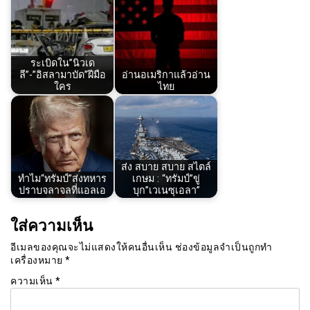
ระเบิดใน”นิวเด
ลี”-”อิสลามาบัด”ฝีมือ
อ่านอเมริกาแล้วอ่าน
ใคร
ไทย
ส่ง สบาย สบาย สไตล์
ทำไม“ทรัมป์”ส่งทหาร
เกษม : “ทรัมป์”ขู่
ปราบจลาจลที่แอลเอ
บุก”เวเนซุเอลา”
ใส่ความเห็น
อีเมลของคุณจะไม่แสดงให้คนอื่นเห็น
ช่องข้อมูลจำเป็นถูกทำ
เครื่องหมาย
*
ความเห็น
*