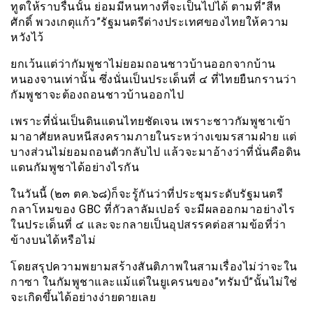
ทูตให้ราบรื่นนั้น ย่อมมีหนทางที่จะเป็นไปได้ ตามที่”สีห
ศักดิ์ พวงเกตุแก้ว”รัฐมนตรีต่างประเทศของไทยให้ความ
หวังไว้
ยกเว้นแต่ว่ากัมพูชาไม่ยอมถอนชาวบ้านออกจากบ้าน
หนองจานเท่านั้น ซึ่งนั่นเป็นประเด็นที่ ๔ ที่ไทยยืนกรานว่า
กัมพูชาจะต้องถอนชาวบ้านออกไป
เพราะที่นั่นเป็นดินแดนไทยชัดเจน เพราะชาวกัมพูชาเข้า
มาอาศัยหลบหนีสงครามภายในระหว่างเขมรสามฝ่าย แต่
บางส่วนไม่ยอมถอนตัวกลับไป แล้วจะมาอ้างว่าที่นั่นคือดิน
แดนกัมพูชาได้อย่างไรกัน
ในวันนี้ (๒๓ ตค.๖๘)ก็จะรู้กันว่าที่ประชุมระดับรัฐมนตรี
กลาโหมของ GBC ที่กัวลาลัมเปอร์ จะมีผลออกมาอย่างไร
ในประเด็นที่ ๔ และจะกลายเป็นอุปสรรคต่อสามข้อที่ว่า
ข้างบนได้หรือไม่
โดยสรุปความพยามสร้างสันติภาพในสามเรื่องไม่ว่าจะใน
กาซา ในกัมพูชาและแม้แต่ในยูเครนของ”ทรัมป์”นั้นไม่ใช่
จะเกิดขึ้นได้อย่างง่ายดายเลย