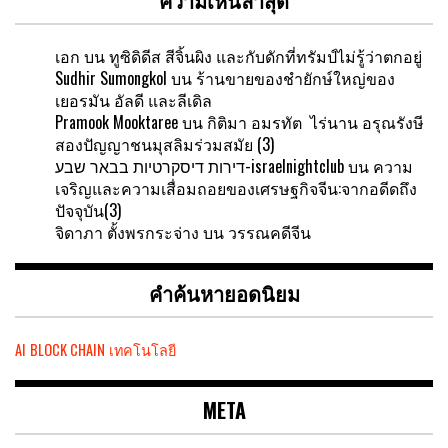
เอก
บน
ทูซิดิดีส สีจิ้นผิง และกับดักที่ทรัมป์ไม่รู้ว่าตกอยู่
Sudhir Sumongkol
บน
ร้านขายของชำยักษ์ใหญ่ของ
เยอรมัน อัลดี และลีเดิล
Pramook Mooktaree
บน
กิติมา อมรทัต ไร่นาน อรุณรังษี
สองปัญญาชนมุสลิมร่วมสมัย (3)
דירות דיסקרטיות בבאר שבע-israelnightclub
บน
ความ
เจริญและความเสื่อมถอยของเศรษฐกิจจีน:จากอดีดถึง
ปัจจุบัน(3)
จิดาภา ตั้งพรกระจ่าง
บน
วรรณคดีจีน
คำค้นหายอดนิยม
AI
BLOCK CHAIN
เทคโนโลยี
META