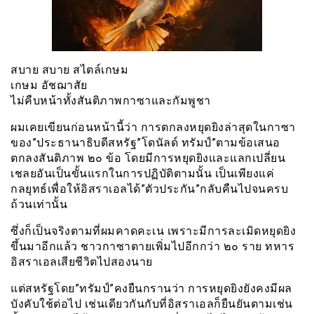
สบาย สบาย สไตล์เกษม
เกษม อัชฌาสัย
ไม่คืบหน้าทั้งสันติภาพกาซาและกัมพูชา
ผมเคยเขียนก่อนหน้านี้ว่า การตกลงหยุดยิงล่าสุดในกาซา
ของ”ประธานาธิบดีสหรัฐ”โดนัลด์ ทรัมป์”ตามข้อเสนอ
ตกลงสันติภาพ ๒๐ ข้อ โดยมีการหยุดยิงและแลกเปลี่ยน
เชลยอันเป็นขั้นแรกในการปฏิบัติตามนั้น เป็นเพียงแค่
กลยุทธ์เพื่อให้อิสราเอลได้”ตัวประกัน”กลับคืนไปจนครบ
ถ้วนเท่านั้น
ซึ่งก็เป็นจริงตามที่ผมคาดคะเน เพราะมีการละเมิดหยุดยิง
ขึ้นมาอีกแล้ว ชาวกาซาตายเพิ่มไปอีกกว่า ๒๐ ราย ทหาร
อิสราเอลเสียชีวิตไปสองนาย
แต่สหรัฐโดย”ทรัมป์”คงยืนกรานว่า การหยุดยิงยังคงมีผล
บังคับใช้ต่อไป เช่นเดียวกันกับที่อิสราเอลก็ยืนยันตามเช่น