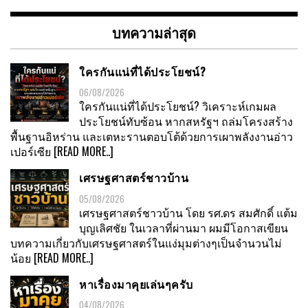
หมวด
หมู่
บทความล่าสุด
ใครกันแน่ที่ได้ประโยชน์?
06/08/2026
ใครกันแน่ที่ได้ประโยชน์? วิเคราะห์เกมผล
ประโยชน์ทับซ้อน หากสหรัฐฯ ถล่มโครงสร้าง
พื้นฐานอิหร่าน และเตหะรานตอบโต้ด้วยการเผาพลังงานอ่าว
เปอร์เซีย
[READ MORE..]
เศรษฐศาสตร์ชาวบ้าน
05/08/2026
เศรษฐศาสตร์ชาวบ้าน โดย รศ.ดร สมศักดิ์ แต้ม
บุญเลิศชัย ในเวลาที่ผ่านมา ผมมีโอกาสเขียน
บทความเกี่ยวกับเศรษฐศาสตร์ในแง่มุมต่างๆเป็นจำนวนไม่
น้อย
[READ MORE..]
หาเรื่องมาคุยเล่นๆครับ
04/08/2026