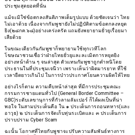
ประชุมสุดยอดที่นั่น
แม้จะมิใช่ข้อตกลงสันติภาพเต็มรูปแบบ ด้วยชัดเจนว่า ไทย
ไม่เอาด้วย เนื่องจากกัมพูชายังไม่ปฏิบัติตามข้อตกลงหยุด
ยิง(๒๘กค.๖๘)อย่างเคร่งครัด แถมยังพยายามยั่วยุเรื่อยมา
เสียด้วย
ในขณะเดียวกันกัมพูชาก็พยายามใช้ทุกเวทีโลก
โฆษณาชวนเชื่อว่าฝ่ายไทยยั่วยุและละเมิดการหยุดยิง
อย่างหน้าด้าน ๆ จนล่าสุด ตัวแทนกัมพูชาถูกตำหนิโดย
ประธานในที่ประชุมเจนีวา เพราะเห็นว่าผิดมารยาท ที่ใช้
เวลายืดยาวเกินไป ในการป่าวประกาศโยนความผิดให้ไทย
อย่างไรก็ตาม ความคืบหน้าล่าสุด ที่มีการประชุมคณะ
กรรมการชายแดนทั่วไป (General Border Committee –
GBC)ระดับเลขานุการที่กัวลามลัมเปอร์ ก็ได้ผลเป็นที่น่า
พอใจ ในสามประเด็นคือ ใน ๑ ประเด็นการถอนทหาร(และ
อาวุธ) ๒ ประเด็นการจัดเก็บทุ่นระเบิดและ ๓ ประเด็นการ
ปราบปราม Cyber Scam
ฉะนั้น โอกาศที่ไทยกับพูชาจะปรับความสัมพันธ์ทางการ