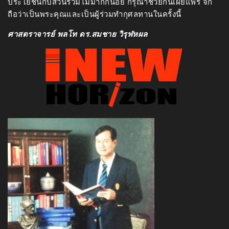
ประโยชน์กับส่วนรวมไม่มากก็น้อย กรุณาช่วยกันเผยแพร่ จัก
ถือว่าเป็นพระคุณและเป็นผู้ร่วมทำกุศลทานในครั้งนี้
ศาสตราจารย์ พลโท ดร.สมชาย วิรุฬหผล