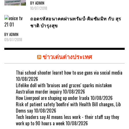
BY ADMIN
10/07/2018
ถอดรหัสอนาคตผ่านทรัมป์-คิมซัมมิท กับ สุร
ชาติ บำรุงสุข
BY ADMIN
09/07/2018
ข่าวเด่นต่างประเทศ
Thai school shooter learnt how to use guns via social media
10/08/2026
Lifelike doll with 'bruises and grazes' sparks mistaken
Australian murder inquiry
10/08/2026
How Liverpool are shaping up under Iraola
10/08/2026
Risk of patient safety 'bonfire' with Health Bill changes, Lib
Dems say
10/08/2026
Tech leaders say AI means less work - their staff say they
work up to 90 hours a week
10/08/2026