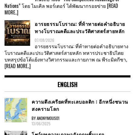
Nations” โดย ไมเคิล พอร์เตอร์ ได้พัฒนากรอยข่าย
[READ
MORE..]
อารยธรรมโบราณ: ที่ท้าทายต่อคำอธิบาย
ทางโบราณคดีและประวัติศาสตร์สายหลัก
07/08/2026
อารยธรรมโบราณ: ที่ท้าทายต่อคำอธิบายทาง
โบราณคดีและประวัติศาสตร์สายหลัก ทหารประชาธิปไตย
บทสรุปข้อโต้แย้งทางวิศวกรรมและกายภาพ ณ พีระมิดกีซา,
[READ MORE..]
ENGLISH
ความตึงเครียดที่ทะเลบอลติก : อีกหนึ่งชนวน
สงครามโลก
BY ANONYMOUS01
13/06/2025
โชว์บทความภาษาอังกฤษชิ้นแรก