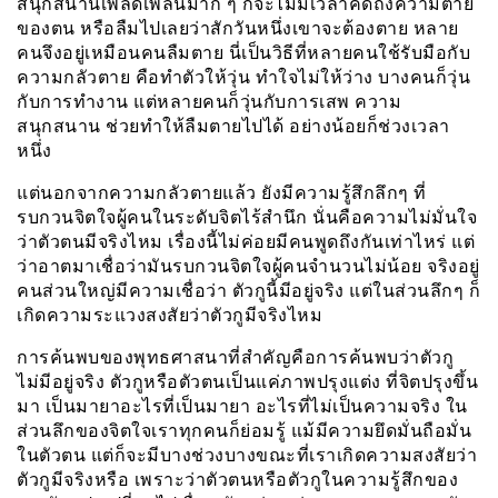
สนุกสนานเพลิดเพลินมาก ๆ ก็จะไม่มีเวลาคิดถึงความตาย
ของตน หรือลืมไปเลยว่าสักวันหนึ่งเขาจะต้องตาย หลาย
คนจึงอยู่เหมือนคนลืมตาย นี่เป็นวิธีที่หลายคนใช้รับมือกับ
ความกลัวตาย คือทำตัวให้วุ่น ทำใจไม่ให้ว่าง บางคนก็วุ่น
กับการทำงาน แต่หลายคนก็วุ่นกับการเสพ ความ
สนุกสนาน ช่วยทำให้ลืมตายไปได้ อย่างน้อยก็ช่วงเวลา
หนึ่ง
แต่นอกจากความกลัวตายแล้ว ยังมีความรู้สึกลึกๆ ที่
รบกวนจิตใจผู้คนในระดับจิตไร้สำนึก นั่นคือความไม่มั่นใจ
ว่าตัวตนมีจริงไหม เรื่องนี้ไม่ค่อยมีคนพูดถึงกันเท่าไหร่ แต่
ว่าอาตมาเชื่อว่ามันรบกวนจิตใจผู้คนจำนวนไม่น้อย จริงอยู่
คนส่วนใหญ่มีความเชื่อว่า ตัวกูนี้มีอยู่จริง แต่ในส่วนลึกๆ ก็
เกิดความระแวงสงสัยว่าตัวกูมีจริงไหม
การค้นพบของพุทธศาสนาที่สำคัญคือการค้นพบว่าตัวกู
ไม่มีอยู่จริง ตัวกูหรือตัวตนเป็นแค่ภาพปรุงแต่ง ที่จิตปรุงขึ้น
มา เป็นมายาอะไรที่เป็นมายา อะไรที่ไม่เป็นความจริง ใน
ส่วนลึกของจิตใจเราทุกคนก็ย่อมรู้ แม้มีความยึดมั่นถือมั่น
ในตัวตน แต่ก็จะมีบางช่วงบางขณะที่เราเกิดความสงสัยว่า
ตัวกูมีจริงหรือ เพราะว่าตัวตนหรือตัวกูในความรู้สึกของ