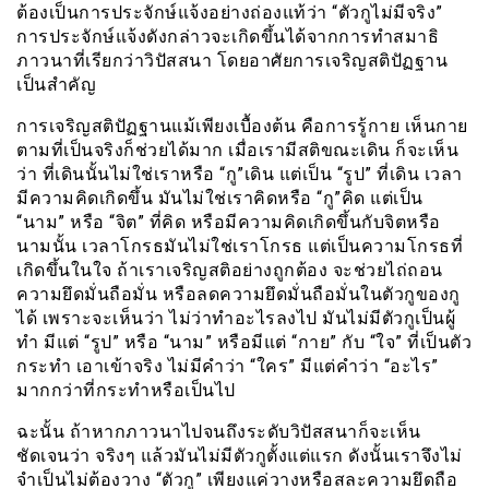
ต้องเป็นการประจักษ์แจ้งอย่างถ่องแท้ว่า “ตัวกูไม่มีจริง”
การประจักษ์แจ้งดังกล่าวจะเกิดขึ้นได้จากการทำสมาธิ
ภาวนาที่เรียกว่าวิปัสสนา โดยอาศัยการเจริญสติปัฏฐาน
เป็นสำคัญ
การเจริญสติปัฏฐานแม้เพียงเบื้องต้น คือการรู้กาย เห็นกาย
ตามที่เป็นจริงก็ช่วยได้มาก เมื่อเรามีสติขณะเดิน ก็จะเห็น
ว่า ที่เดินนั้นไม่ใช่เราหรือ “กู”เดิน แต่เป็น “รูป” ที่เดิน เวลา
มีความคิดเกิดขึ้น มันไม่ใช่เราคิดหรือ “กู”คิด แต่เป็น
“นาม” หรือ “จิต” ที่คิด หรือมีความคิดเกิดขึ้นกับจิตหรือ
นามนั้น เวลาโกรธมันไม่ใช่เราโกรธ แต่เป็นความโกรธที่
เกิดขึ้นในใจ ถ้าเราเจริญสติอย่างถูกต้อง จะช่วยไถ่ถอน
ความยึดมั่นถือมั่น หรือลดความยึดมั่นถือมั่นในตัวกูของกู
ได้ เพราะจะเห็นว่า ไม่ว่าทำอะไรลงไป มันไม่มีตัวกูเป็นผู้
ทำ มีแต่ “รูป” หรือ “นาม” หรือมีแต่ “กาย” กับ “ใจ” ที่เป็นตัว
กระทำ เอาเข้าจริง ไม่มีคำว่า “ใคร” มีแต่คำว่า “อะไร”
มากกว่าที่กระทำหรือเป็นไป
ฉะนั้น ถ้าหากภาวนาไปจนถึงระดับวิปัสสนาก็จะเห็น
ชัดเจนว่า จริงๆ แล้วมันไม่มีตัวกูตั้งแต่แรก ดังนั้นเราจึงไม่
จำเป็นไม่ต้องวาง “ตัวกู” เพียงแค่วางหรือสละความยึดถือ