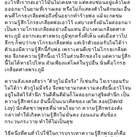
อะไรที่เรากดเอาไว้มันไม่เคยหาย แต่หลบซ่อนอยู่แล้วโผล่
อออกมาในยามที่เราเผลอ หรือไม่ก็แสดงตัวในลักษณะอื่น
คนที่โกรธเกลียดพ่อถึงขั้นอยากทำร้ายพ่อ แม้จะกดข่ม
ความรู้สึกโกรธเกลียดพ่อเอาไว้ แต่บางครั้งมันโผล่ออกมา
เป็นความโกรธเกลียดอย่างอื่นแทน มีบางคนเกลียดศาล
พระภูมิ อยากเตะศาลพระภูมิทุกครั้งที่เห็น แต่เมื่อสาวไป
ลึกๆ ก็พบว่าเขาโกรธเกลียดพ่อ แต่เจ้าตัวยอมรับไม่ได้ว่า
ตัวเองมีความรู้สึกนี้กับพ่อ เพราะคนดีเขาไม่โกรธเกลียด
พ่อ จึงกดความรู้สึกนี้เอาไว้ในส่วนลึกของใจ แต่ความรู้สึก
นี้ไม่ได้หายไปไหน มันเพียงแต่โผล่ในรูปอื่น นั่นคือโกรธ
เกลียดศาลพระภูมิ
ความลังเลสงสัยว่า “ตัวกูไม่มีจริง” ก็เช่นกัน ใจเรายอมรับ
ไม่ได้ว่า ตัวกูไม่มีจริง จึงพยายามกดความสงสัยนี้เอาไว้จน
อยู่ในจิตไร้สำนึก วันดีคืนดีมันก็โผล่ออกมาสู่จิตสำนึก เป็น
ความรู้สึกพร่อง อันนี้เป็นแนวคิดของ เดวิด ลอย(David
Loy) นักคิดชาวพุทธที่น่าสนใจมาก ความรู้สึกพร่องดัง
กล่าวทำให้เกิดความรู้สึกไม่มั่นคง ง่อนแง่น คับข้อง
กระวนกระวาย ทำให้ไม่เป็นสุข
วิธีหนึ่งที่คนทั่วไปใช้ในการบรรเทาความรู้สึกพร่องก็คือ