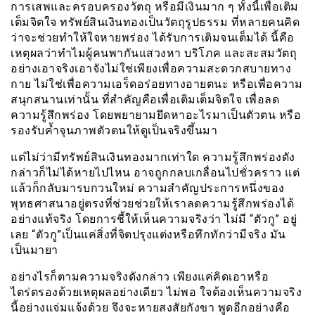
การเสพและครอบครองวัตถุ หรือมีเงินมาก ๆ ทั้งนี้เพื่อเติม
เต็มจิตใจ ทรัพย์สินเงินทองเป็นวัตถุรูปธรรม ที่หลายคนคิด
ว่าจะช่วยทำให้ใจหายพร่อง ได้รับการเติมจนเต็มได้ นี้คือ
เหตุผลว่าทำไมผู้คนพากันแสวงหา บริโภค และสะสมวัตถุ
อย่างเอาจริงเอาจังไม่ใช่เพียงเพื่อความสะดวกสบายทาง
กาย ไม่ใช่เพื่อความเอร็ดอร่อยทางอายตนะ หรือเพื่อความ
สนุกสนานเท่านั้น ที่สำคัญคือเพื่อเติมเต็มจิตใจ เพื่อลด
ความรู้สึกพร่อง โดยพยายามยึดหาอะไรมาเป็นตัวตน หรือ
รองรับค้ำจุนภาพตัวตนให้ดูเป็นจริงขึ้นมา
แต่ไม่ว่ามีทรัพย์สินเงินทองมากเท่าใด ความรู้สึกพร่องดัง
กล่าวก็ไม่ได้หายไปไหน อาจถูกกลบเกลื่อนไปชั่วคราว แต่
แล้วก็กลับมารบกวนใหม่ ความสำคัญประการหนึ่งของ
พุทธศาสนาอยู่ตรงที่ช่วยช่วยให้เราลดความรู้สึกพร่องได้
อย่างแท้จริง โดยการชี้ให้เห็นความจริงว่า ไม่มี “ตัวกู” อยู่
เลย “ตัวกู”เป็นแค่สิ่งที่จิตปรุงแต่งหรือทึกทักว่ามีจริง มัน
เป็นมายา
อย่างไรก็ตามความจริงดังกล่าว เพียงแค่คิดเอาหรือ
ไตร่ตรองด้วยเหตุผลอย่างเดียว ไม่พอ ใจต้องเห็นความจริง
นี้อย่างแจ่มแจ้งด้วย จึงจะหายสงสัยกังขา พูดอีกอย่างคือ