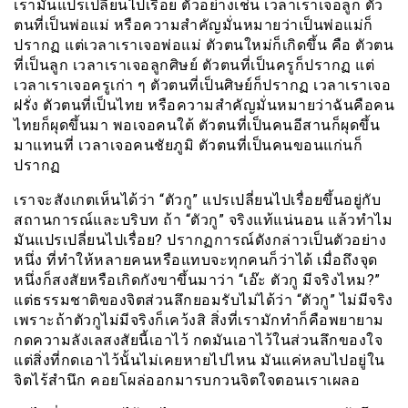
เรามันแปรเปลี่ยนไปเรื่อย ตัวอย่างเช่น เวลาเราเจอลูก ตัว
ตนที่เป็นพ่อแม่ หรือความสำคัญมั่นหมายว่าเป็นพ่อแม่ก็
ปรากฏ แต่เวลาเราเจอพ่อแม่ ตัวตนใหม่ก็เกิดขึ้น คือ ตัวตน
ที่เป็นลูก เวลาเราเจอลูกศิษย์ ตัวตนที่เป็นครูก็ปรากฏ แต่
เวลาเราเจอครูเก่า ๆ ตัวตนที่เป็นศิษย์ก็ปรากฏ เวลาเราเจอ
ฝรั่ง ตัวตนที่เป็นไทย หรือความสำคัญมั่นหมายว่าฉันคือคน
ไทยก็ผุดขึ้นมา พอเจอคนใต้ ตัวตนที่เป็นคนอีสานก็ผุดขึ้น
มาแทนที่ เวลาเจอคนชัยภูมิ ตัวตนที่เป็นคนขอนแก่นก็
ปรากฏ
เราจะสังเกตเห็นได้ว่า “ตัวกู” แปรเปลี่ยนไปเรื่อยขึ้นอยู่กับ
สถานการณ์และบริบท ถ้า “ตัวกู” จริงแท้แน่นอน แล้วทำไม
มันแปรเปลี่ยนไปเรื่อย? ปรากฏการณ์ดังกล่าวเป็นตัวอย่าง
หนึ่ง ที่ทำให้หลายคนหรือแทบจะทุกคนก็ว่าได้ เมื่อถึงจุด
หนึ่งก็สงสัยหรือเกิดกังขาขึ้นมาว่า “เอ๊ะ ตัวกู มีจริงไหม?”
แต่ธรรมชาติของจิตส่วนลึกยอมรับไม่ได้ว่า “ตัวกู” ไม่มีจริง
เพราะถ้าตัวกูไม่มีจริงก็เคว้งสิ สิ่งที่เรามักทำก็คือพยายาม
กดความลังเลสงสัยนี้เอาไว้ กดมันเอาไว้ในส่วนลึกของใจ
แต่สิ่งที่กดเอาไว้นั้นไม่เคยหายไปไหน มันแค่หลบไปอยู่ใน
จิตไร้สำนึก คอยโผล่ออกมารบกวนจิตใจตอนเราเผลอ