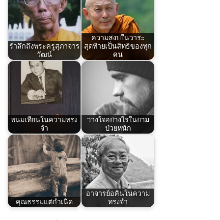
ความสงบในวาระ
รำลึกถึงพระครูสุภาจาร
สุดท้ายเป็นสิทธิของทุก
วัฒน์
คน
พนมเทียนในความทรง
วางใจอย่างไรในยาม
จำ
ป่วยหนัก
อาจารย์อคินในความ
คุณธรรมแต่กำเนิด
ทรงจำ