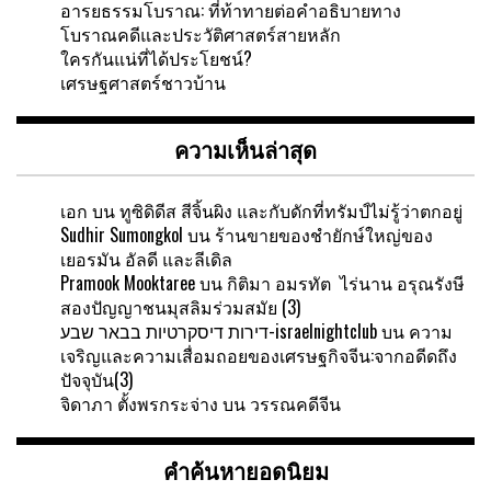
อารยธรรมโบราณ: ที่ท้าทายต่อคำอธิบายทาง
โบราณคดีและประวัติศาสตร์สายหลัก
ใครกันแน่ที่ได้ประโยชน์?
เศรษฐศาสตร์ชาวบ้าน
ความเห็นล่าสุด
เอก
บน
ทูซิดิดีส สีจิ้นผิง และกับดักที่ทรัมป์ไม่รู้ว่าตกอยู่
Sudhir Sumongkol
บน
ร้านขายของชำยักษ์ใหญ่ของ
เยอรมัน อัลดี และลีเดิล
Pramook Mooktaree
บน
กิติมา อมรทัต ไร่นาน อรุณรังษี
สองปัญญาชนมุสลิมร่วมสมัย (3)
דירות דיסקרטיות בבאר שבע-israelnightclub
บน
ความ
เจริญและความเสื่อมถอยของเศรษฐกิจจีน:จากอดีดถึง
ปัจจุบัน(3)
จิดาภา ตั้งพรกระจ่าง
บน
วรรณคดีจีน
คำค้นหายอดนิยม