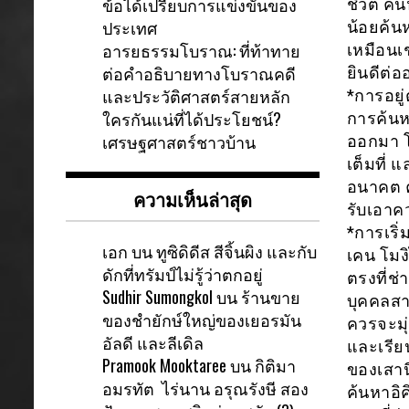
ข้อได้เปรียบการแข่งขันของ
ชีวิต ค
ประเทศ
น้อยค้น
อารยธรรมโบราณ: ที่ท้าทาย
เหมือนเ
ต่อคำอธิบายทางโบราณคดี
ยินดีต่อ
และประวัติศาสตร์สายหลัก
*การอยู่
ใครกันแน่ที่ได้ประโยชน์?
การค้น
เศรษฐศาสตร์ชาวบ้าน
ออกมา โ
เต็มที่
อนาคต ค
ความเห็นล่าสุด
รับเอาค
*การเริ่
เอก
บน
ทูซิดิดีส สีจิ้นผิง และกับ
เคน โมง
ดักที่ทรัมป์ไม่รู้ว่าตกอยู่
ตรงที่ช
Sudhir Sumongkol
บน
ร้านขาย
บุคคลส
ของชำยักษ์ใหญ่ของเยอรมัน
ควรจะมุ
อัลดี และลีเดิล
และเรีย
Pramook Mooktaree
บน
กิติมา
ของเสานี
อมรทัต ไร่นาน อรุณรังษี สอง
ค้นหาอิค