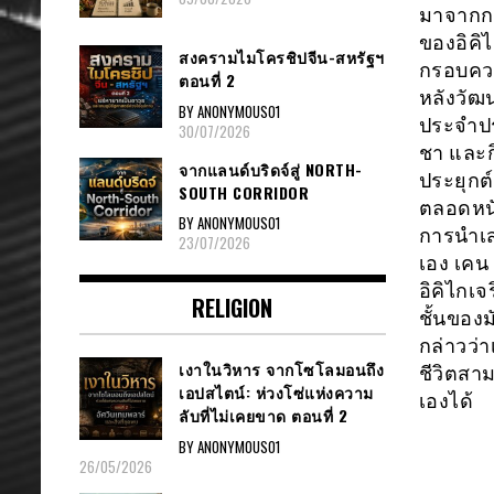
มาจากกา
ของอิค
สงครามไมโครชิปจีน-สหรัฐฯ
กรอบควา
ตอนที่ 2
หลังวัฒ
BY ANONYMOUS01
ประจำปร
30/07/2026
ชา และก
จากแลนด์บริดจ์สู่ NORTH-
ประยุกต
SOUTH CORRIDOR
ตลอดหนั
BY ANONYMOUS01
การนำเส
23/07/2026
เอง เคน 
อิคิไกเจ
RELIGION
ชั้นของม
กล่าวว่
เงาในวิหาร จากโซโลมอนถึง
ชีวิตสา
เอปสไตน์: ห่วงโซ่แห่งความ
เองได้
ลับที่ไม่เคยขาด ตอนที่ 2
BY ANONYMOUS01
26/05/2026