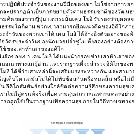
รปฏิบัติประจำวันของงานฝีมือของเขา ไม่ใช่จากการยก
ิไกจะปรากฏตัวเป็นการขยายตัวตามธรรมชาติของวัฒน
มคิดของชาวญี่ปุ่น แต่กระนั้นเคน โมงิ รับรองว่าบุคคลจ
นธรรมใดก็ตาม พวกเขาสามารถยึดเเนวคิดของอิคิไกภาย
ะจำวันของพวกเขาได้ เคน โมงิ ได้อ้างอิงตัวอย่างของพิ
ิจวัตรประจำวันของนักมวยปล้ำซูโม ทั้งสองอย่างต้องก
์ใช้ของเสาห้าเสาของอคิไก
งสือของเขา เคน โมงิ ได้แนะนำกรอบข่ายเสาห้าเสาของ
นอเนวทางแก่ผู้อ่าน เเละรากฐานที่จะสำรวจอิคิไกของ
โมงิ ได้ชี้ว่าเสาเหล่านี้จะเสริมแรงระหว่างกัน และสาม
ริญเติบโต แต่มันไม่ได้ไม่ทับซ้อนกันหรือหมดสิ้น หรือไม่ม
ัน อิคิไกสัมพันธ์อย่างใกล้ชิดต่อความรู้สึกของความสุขเ
าเราไม่มีสูตรแท้จริงเพื่อความสุขสภาวะเฉพาะแต่ละอย่า
มารถถูกใช้เป็นรากฐานเพื่อความสุขภายในวิถึทางเฉพาะ