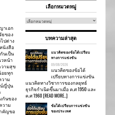
เลือกหมวดหมู่
เลือก
หมวด
ญญาเอก
หมู่
จัยของ
บทความล่าสุด
งไปต่าง
หนังสือ
แนวคิดของข้อได้เปรียบ
กันเป็น
ทางการแข่งขัน
นวหน้า
09/08/2026
อความสุข
แนวคิดของข้อได้
้อยทุก
เปรียบทางการแข่งขัน
่ความ
แนวคิดทางวิชาการของกลยุทธ์
ี่ปุ่น
ธุรกิจกำเนิดขึ้นมาเมื่อ ค.ศ 1950 และ
ะ
ค.ศ 1960
[READ MORE..]
วมกันของ
กความ
ข้อได้เปรียบการแข่งขัน
ของประเทศ
่สำคัญขอ