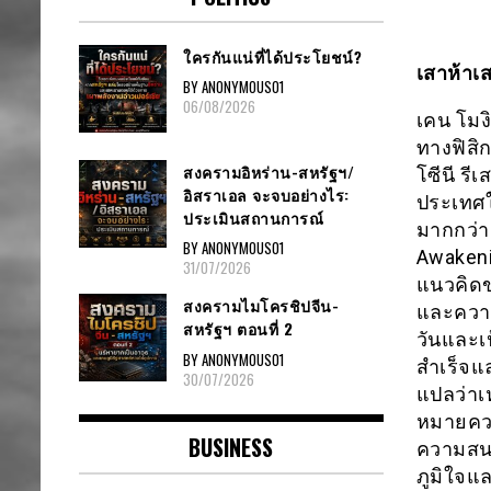
ใครกันแน่ที่ได้ประโยชน์?
เสาห้าเ
BY ANONYMOUS01
06/08/2026
เคน โมง
ทางฟิสิ
สงครามอิหร่าน-สหรัฐฯ/
โซีนี รี
อิสราเอล จะจบอย่างไร:
ประเทศใ
ประเมินสถานการณ์
มากกว่า 
BY ANONYMOUS01
Awakeni
31/07/2026
แนวคิดขอ
สงครามไมโครชิปจีน-
และความ
สหรัฐฯ ตอนที่ 2
วันและเป
BY ANONYMOUS01
สำเร็จแ
30/07/2026
แปลว่าเห
หมายควา
BUSINESS
ความสน
ภูมิใจแล