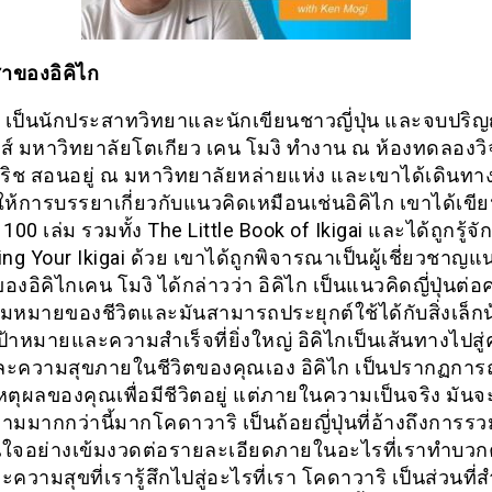
สาของอิคิไก
ิ เป็นนักประสาทวิทยาและนักเขียนชาวญี่ปุ่น และจบปริ
กส์ มหาวิทยาลัยโตเกียว เคน โมงิ ทำงาน ณ ห้องทดลองวิ
เสริช สอนอยู่ ณ มหาวิทยาลัยหล่ายแห่ง และเขาได้เดินทา
ห้การบรรยาเกี่ยวกับแนวคิดเหมือนเช่นอิคิไก เขาได้เขีย
100 เล่ม รวมทั้ง The Little Book of Ikigai และได้ถูกรู้จัก
ng Your Ikigai ด้วย เขาได้ถูกพิจารณาเป็นผู้เชี่ยวชาญแ
งอิคิไกเคน โมงิ ได้กล่าวว่า อิคิไก เป็นแนวคิดญี่ปุ่นต่
หมายของชีวิตและมันสามารถประยุกต์ใช้ได้กับสิ่งเล็กน
้าหมายและความสำเร็จที่ยิ่งใหญ่ อิคิไกเป็นเส้นทางไปสู
ละความสุขภายในชีวิตของคุณเอง อิคิไก เป็นปรากฏการณ์ญ
ตุผลของคุณเพื่อมีชีวิตอยู่ แต่ภายในความเป็นจริง มันจ
มมากกว่านี้มากโคดาวาริ เป็นถ้อยญี่ปุ่นที่อ้างถึงการร
ใจอย่างเข้มงวดต่อรายละเอียดภายในอะไรที่เราทำบว
ะความสุขที่เรารู้สึกไปสู่อะไรที่เรา โคดาวาริ เป็นส่วนที