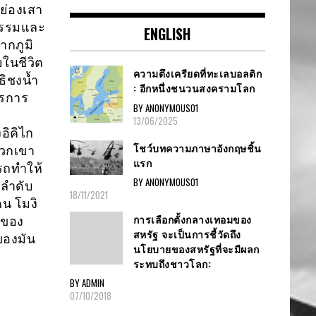
ย่องเสา
ธรรมและ
ENGLISH
ากภูมิ
ในชีวิต
ความตึงเครียดที่ทะเลบอลติก
ธิชงน้ำ
: อีกหนึ่งชนวนสงครามโลก
ารการ
BY ANONYMOUS01
13/06/2025
อิคิไก
โชว์บทความภาษาอังกฤษชิ้น
พวกเขา
แรก
ารถทำให้
BY ANONYMOUS01
ีลำดับ
18/11/2021
คน โมงิ
การเลือกตั้งกลางเทอมของ
งของ
สหรัฐ จะเป็นการชี้วัดถึง
ของมัน
นโยบายของสหรัฐที่จะมีผลก
ระทบถึงชาวโลก:
BY ADMIN
07/10/2018