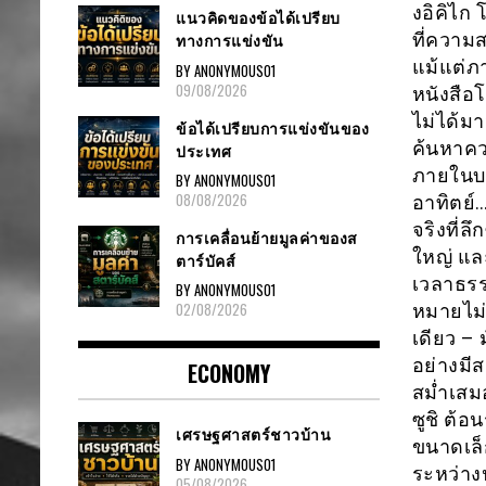
งอิคิไก
แนวคิดของข้อได้เปรียบ
ที่ความ
ทางการแข่งขัน
แม้แต่ภา
BY ANONYMOUS01
09/08/2026
หนังสือโ
ไม่ได้ม
ข้อได้เปรียบการแข่งขันของ
ค้นหาคว
ประเทศ
ภายในบร
BY ANONYMOUS01
08/08/2026
อาทิตย์…
จริงที่ล
การเคลื่อนย้ายมูลค่าของส
ใหญ่ แล
ตาร์บัคส์
เวลาธรร
BY ANONYMOUS01
02/08/2026
หมายไม่
เดียว – 
อย่างมีส
ECONOMY
สม่ำเสม
ซูชิ ต้
เศรษฐศาสตร์ชาวบ้าน
ขนาดเล็
BY ANONYMOUS01
ระหว่าง
05/08/2026