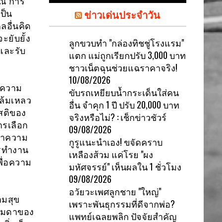
ณ์ การ
ข่าวเด่นประจำวัน
ป็น
ลอื่นคิด
ยับยั้ง
ลูกขวบทำ "กล่องทิชชู่โรงแรม"
และรับ
แตก แม่ถูกเรียกปรับ 3,000 บาท
ชาวเน็ตฉุนช่วยแฉราคาจริง!
10/08/2026
ิความ
ขับรถเหยียบน้ำกระเด็นใส่คน
มล้มเหลว
อื่น จำคุก 1 ปี ปรับ 20,000 บาท
สติของ
จริงหรือไม่? : เช็กข่าวชัวร์
รเลือก
09/08/2026
นหาความ
กูรูแนะนำเอง! ขจัดคราบ
ารทำงาน
เหลืองส้วม แค่โรย "ผง
พื่อความ
มหัศจรรย์" เห็นผลใน 1 ชั่วโมง
09/08/2026
อวัยวะเพศลูกชาย "ใหญ่"
ามสุข
เพราะพันธุกรรมที่ดีจากพ่อ?
รมดาของ
แพทย์เฉลยพลิก ปัจจัยสำคัญ