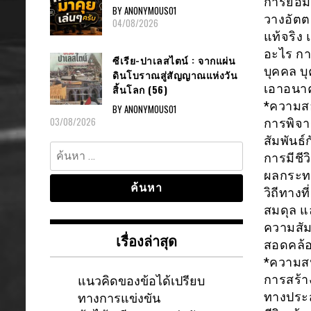
การยอมร
BY ANONYMOUS01
วางอัตต
04/08/2026
แท้จริง 
อะไร กา
ซีเรีย-ปาเลสไตน์ : จากแผ่น
บุคคล บ
ดินโบราณสู่สัญญาณแห่งวัน
เอาอนาค
สิ้นโลก (56)
*ความสอ
BY ANONYMOUS01
03/08/2026
การพิจ
สัมพันธ
ค้นหา
การมีชี
สำหรับ:
ผลกระท
วิถีทางท
สมดุล แ
ความสัม
เรื่องล่าสุด
สอดคล้อ
*ความสน
แนวคิดของข้อได้เปรียบ
การสร้า
ทางการแข่งขัน
ทางประ