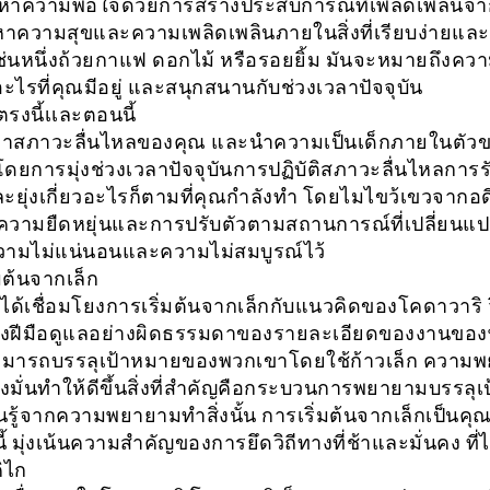
้นหาความพอใจด้วยการสร้างประสบการณ์ที่เพลิดเพลินจากส
หาความสุขและความเพลิดเพลินภายในสิ่งที่เรียบง่ายแ
ช่นหนึ่งถ้วยกาแฟ ดอกไม้ หรือรอยยิ้ม มันจะหมายถึงควา
อะไรที่คุณมีอยู่ และสนุกสนานกับช่วงเวลาปัจจุบัน
ตรงนี้เเละตอนนี้
หาสภาวะลื่นไหลของคุณ และนำความเป็นเด็กภายในตัว
ดยการมุ่งช่วงเวลาปัจจุบันการปฏิบัติสภาวะลื่นไหลการรับ
 และยุ่งเกี่ยวอะไรก็ตามที่คุณกำลังทำ โดยไมไขว้เขวจากอ
วามยืดหยุ่นและการปรับตัวตามสถานการณ์ที่เปลี่ยนแ
วามไม่แน่นอนและความไม่สมบูรณ์ไว้
มต้นจากเล็ก
ิได้เชื่อมโยงการเริ่มต้นจากเล็กกับแนวคิดของโคดาวาริ 
่างฝีมือดูแลอย่างผิดธรรมดาของรายละเอียดของงานขอ
ามารถบรรลุเป้าหมายของพวกเขาโดยใช้ก้าวเล็ก ความ
่งมั่นทำให้ดีขึ้นสิ่งที่สำคัญคือกระบวนการพยายามบรรลุ
นรู้จากความพยายามทำสิ่งนั้น การเริ่มต้นจากเล็กเป็นค
้ มุ่งเน้นความสำคัญของการยึดวิถีทางที่ช้าและมั่นคง ที่ไ
ิไก