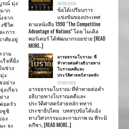
ณ์ มุ่ง
08/08/2026
ข้อได้เปรียบการ
งมาก
แข่งขันของประเทศ
ึ่งจาก
ตามหนังสือ 1990 “The Competitive
งชีวิต
Advantage of Nations” โดย ไมเคิล
และการ
พอร์เตอร์ ได้พัฒนากรอยข่าย
[READ
าศัยอยู่
MORE..]
ง
าความ
อารยธรรมโบราณ: ที่
จที่ยิ่ง
ท้าทายต่อคำอธิบายทาง
ในช่วง
โบราณคดีและ
ประวัติศาสตร์สายหลัก
ุ่ง
็จอย่าง
07/08/2026
อารยธรรมโบราณ: ที่ท้าทายต่อคำ
่งเกี่ยว
อธิบายทางโบราณคดีและ
ย่าง
ประวัติศาสตร์สายหลัก ทหาร
พ่อครัว
ประชาธิปไตย บทสรุปข้อโต้แย้ง
ซูชิ
ทางวิศวกรรมและกายภาพ ณ พีระมิ
ย่อง
ดกีซา,
[READ MORE..]
นะ จะ