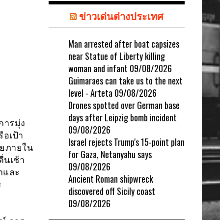
ข่าวเด่นต่างประเทศ
Man arrested after boat capsizes
near Statue of Liberty killing
woman and infant
09/08/2026
Guimaraes can take us to the next
level - Arteta
09/08/2026
Drones spotted over German base
days after Leipzig bomb incident
การมุ่ง
09/08/2026
อเป้า
Israel rejects Trump's 15-point plan
้อยภายใน
for Gaza, Netanyahu says
่นเช้า
09/08/2026
ลาและ
Ancient Roman shipwreck
ะ
discovered off Sicily coast
09/08/2026