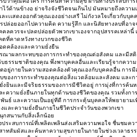
ับว่าคุณคือใคร การค้นหาความสุข ผ่านทางประสบการ
าไว้ด้านข้างอ ย่าจริงจังชีวิตจนเกินไป มันหมายถึงความเ
และเเสดงออกตัวคุณเองอย่างเสรี ไม่กังวลใจเกี่ยวกับบุคค
รปล่อยออกไปความคิด ความรู้สึก และนิสัยทางลบที่อาจจะ
ุคคลควรจะปลดปล่อยตัวพวกเขาเองจากอุปสรรคเหล่านี้ 
ตที่คาดหวังทางบวกของชีวิต
ดคล้องและความยั่งยืน
ารณาผลกระทบของการกระทำของคุณต่อสังคม และมีสต
์กับธรรมชาติของคุณ พึ่งพาบุคคลอื่นและเรียนรู้จากควา
วิตอยู่ภายในความสอดคล้องตัวคุณเองกับบุคคลอื่น การมี
บของการกระทำของคุณต่อสิ่งแวดล้อมและสังคม และกา
ี่ยั่งยินและมีจริยธรรมของการมีชีวิตอยู่ การมุ่งที่การค้
ละความยั่งยืนภายในทุกด้านของชีวิตของคุณ รวมทั้งก
พันธ์ และความเป็นอยู่ทีดี การกระตุ้นบุคคลให้พยายามเ
งและความยั่งยืนภายในชีวิตประจำวันของพวกเขา
ุกสนานกับสิ่งเล็กน้อย
งประสบการณ์ที่เพลิดเพลินส่งเสริมความพอใจ ชื่นชมคว
สาทสัมผัสและค้นหาความสุขภายในภายในช่วงเวลาธร