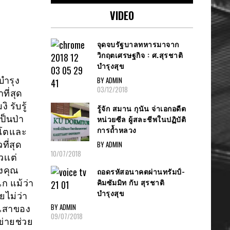
VIDEO
จุดจบรัฐบาลทหารมาจาก
วิกฤตเศรษฐกิจ : ศ.สุรชาติ
บำรุงสุข
BY ADMIN
บำรุง
03/12/2018
ที่สุด
 รับรู้
รู้จัก สมาน กุนัน จ่าเอกอดีต
ป็นป่า
หน่วยซีล ผู้สละชีพในปฏิบัติ
การถ้ำหลวง
ิบโตและ
BY ADMIN
ี่สุด
10/07/2018
เเต่
งคุณ
ถอดรหัสอนาคตผ่านทรัมป์-
คิมซัมมิท กับ สุรชาติ
ก แม้ว่า
บำรุงสุข
ยไม่ว่า
BY ADMIN
าเสาของ
09/07/2018
ข่ายช่วย