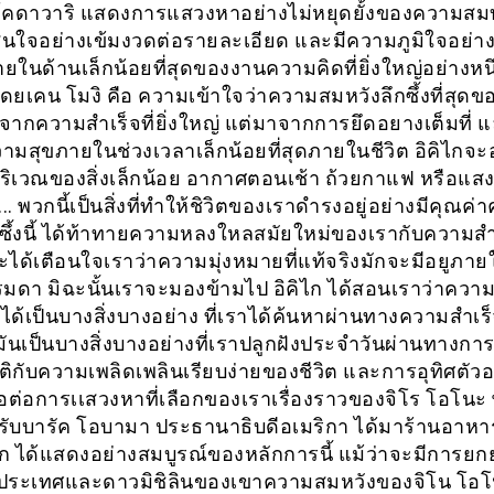
 โคดาวาริ แสดงการแสวงหาอย่างไม่หยุดยั้งของความสมบูร
สนใจอย่างเข้มงวดต่อรายละเอียด และมีความภูมิใจอย่า
ยในด้านเล็กน้อยที่สุดของงานความคิดที่ยิ่งใหญ่อย่างหน
ดยเคน โมงิ คือ ความเข้าใจว่าความสมหวังลึกซึ้งที่สุดขอ
าจากความสำเร็จที่ยิ่งใหญ่ แต่มาจากการยึดอยางเต็มที่ 
ามสุขภายในช่วงเวลาเล็กน้อยที่สุดภายในชีวิต อิคิไกจะอ
ิเวณของสิ่งเล็กน้อย อากาศตอนเช้า ถ้วยกาแฟ หรือแส
.. พวกนี้เป็นสิ่งที่ทำให้ชิวิตของเราดำรงอยู่อย่างมีคุณค่
ึกซึ้งนี้ ได้ท้าทายความหลงใหลสมัยใหม่ของเรากับความสำเร็
ะได้เตือนใจเราว่าความมุ่งหมายที่แท้จริงมักจะมีอยูภาย
มดา มิฉะนั้นเราจะมองข้ามไป อิคิไก ได้สอนเราว่าความม
ได้เป็นบางสิ่งบางอย่าง ที่เราได้ค้นหาผ่านทางความสำเร
มันเป็นบางสิ่งบางอย่างที่เราปลูกฝังประจำวันผ่านทางการยุ
ติกับความเพลิดเพลินเรียบง่ายของชีวิต และการอุทิศตัวอ
อต่อการเเสวงหาที่เลือกของเราเรื่องราวของจิโร โอโนะ 
อนรับบารัค โอบามา ประธานาธิบดีอเมริกา ได้มาร้านอาหาร
ก ได้แสดงอย่างสมบูรณ์ของหลักการนี้ แม้ว่าจะมีการยก
ประเทศและดาวมิชิลินของเขาความสมหวังของจิโน โอโ