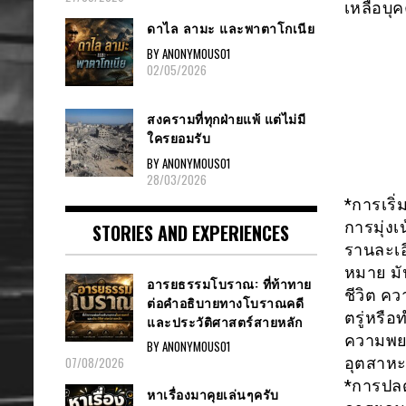
เหลือบุ
ดาไล ลามะ และพาตาโกเนีย
BY ANONYMOUS01
02/05/2026
สงครามที่ทุกฝ่ายแพ้ แต่ไม่มี
ใครยอมรับ
BY ANONYMOUS01
28/03/2026
*การเริ่
การมุ่งเ
STORIES AND EXPERIENCES
รานละเอ
หมาย มั
อารยธรรมโบราณ: ที่ท้าทาย
ชีวิต ค
ต่อคำอธิบายทางโบราณคดี
ตรู่หรื
และประวัติศาสตร์สายหลัก
ความพยา
BY ANONYMOUS01
อุตสาหะ 
07/08/2026
*การปลด
หาเรื่องมาคุยเล่นๆครับ