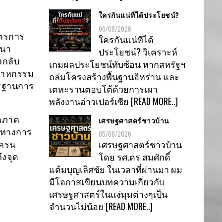
ใครกันแน่ที่ได้ประโยชน์?
06/08/2026
าตรการ
ใครกันแน่ที่ได้
ตนา
ประโยชน์? วิเคราะห์
งกลับ
เกมผลประโยชน์ทับซ้อน หากสหรัฐฯ
ตสาหกรรม
ถล่มโครงสร้างพื้นฐานอิหร่าน และ
ตรฐานการ
เตหะรานตอบโต้ด้วยการเผา
พลังงานอ่าวเปอร์เซีย
[READ MORE..]
ากภาค
เศรษฐศาสตร์ชาวบ้าน
นทางการ
05/08/2026
เศรษฐศาสตร์ชาวบ้าน
เครน
โดย รศ.ดร สมศักดิ์
ึงจุด
แต้มบุญเลิศชัย ในเวลาที่ผ่านมา ผม
มีโอกาสเขียนบทความเกี่ยวกับ
เศรษฐศาสตร์ในแง่มุมต่างๆเป็น
จำนวนไม่น้อย
[READ MORE..]