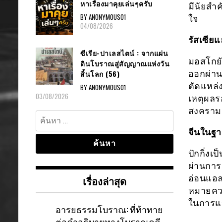
หาเรื่องมาคุยเล่นๆครับ
มีนัยสำค
BY ANONYMOUS01
ใจ
04/08/2026
รัสเซีย
ซีเรีย-ปาเลสไตน์ : จากแผ่น
มอสโกยั
ดินโบราณสู่สัญญาณแห่งวัน
สิ้นโลก (56)
ออกผ่าน
ตัดแหล่
BY ANONYMOUS01
03/08/2026
เหตุผลร
สงครามเ
ค้นหา
สำหรับ:
จีนในฐา
ปักกิ่งเ
ผ่านการ
อ่อนแอล
เรื่องล่าสุด
หมายควา
ในการแข
อารยธรรมโบราณ: ที่ท้าทาย
ต่อคำอธิบายทางโบราณคดี