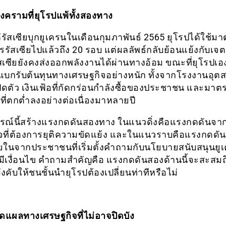
งครามที่ยุโรปแพ้ทั้งสองทาง
ต่รัสเซียบุกยูเครนในเดือนกุมภาพันธ์ 2565 ยุโรปได้ใช้ม
รรัสเซียไปแล้วถึง 20 รอบ แต่ผลลัพธ์กลับย้อนแย้งกับเจ
สเซียยังคงส่งออกพลังงานได้ผ่านทางอ้อม ขณะที่ยุโรปเอ
ยแบกรับต้นทุนทางเศรษฐกิจอย่างหนัก ทั้งจากโรงงานอุ
ปิดตัว เงินเฟ้อที่กัดกร่อนกำลังซื้อของประชาชน และมา
ที่ตกต่ำลงอย่างต่อเนื่องมาหลายปี
ณ์นี้สร้างแรงกดดันสองทาง ในแนวดิ่งคือแรงกดดันจ
จที่ต้องการยุติความขัดแย้ง และในแนวราบคือแรงกดดั
ยในจากประชาชนที่เริ่มตั้งคำถามกับนโยบายสนับสนุนยู
่มีเงื่อนไข คำถามสำคัญคือ แรงกดดันสองด้านนี้จะสะสมถ
บังคับให้ชนชั้นนำยุโรปต้องเปลี่ยนท่าทีหรือไม่
บาดแผลทางเศรษฐกิจที่ไม่อาจปิดบัง