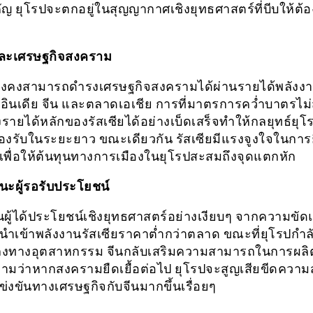
ัญ ยุโรปจะตกอยู่ในสุญญากาศเชิงยุทธศาสตร์ที่บีบให้ต้อ
และเศรษฐกิจสงคราม
งคงสามารถดำรงเศรษฐกิจสงครามได้ผ่านรายได้พลังงานท
อินเดีย จีน และตลาดเอเชีย การที่มาตรการคว่ำบาตรไ
งรายได้หลักของรัสเซียได้อย่างเบ็ดเสร็จทำให้กลยุทธ์ยุ
องรับในระยะยาว ขณะเดียวกัน รัสเซียมีแรงจูงใจในการ
พื่อให้ต้นทุนทางการเมืองในยุโรปสะสมถึงจุดแตกหัก
นะผู้รอรับประโยชน์
ป็นผู้ได้ประโยชน์เชิงยุทธศาสตร์อย่างเงียบๆ จากความขัดแย
นำเข้าพลังงานรัสเซียราคาต่ำกว่าตลาด ขณะที่ยุโรปกำล
งทางอุตสาหกรรม จีนกลับเสริมความสามารถในการผลิต 
มว่าหากสงครามยืดเยื้อต่อไป ยุโรปจะสูญเสียขีดควา
่งขันทางเศรษฐกิจกับจีนมากขึ้นเรื่อยๆ