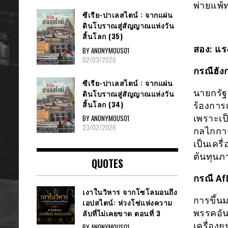
พ่ายแพ้
ซีเรีย​-ปาเลสไตน์​ : จากแผ่น
ดินโบราณสู่สัญญาณ​แห่งวัน
สิ้นโลก​ (35)
สอง: แร
BY ANONYMOUS01
02/03/2026
กรณีฮังก
ซีเรีย​-ปาเลสไตน์​ : จากแผ่น
นายกรัฐ
ดินโบราณสู่สัญญาณ​แห่งวัน
สิ้นโลก​ (34)
ร้องการ
เพราะเป
BY ANONYMOUS01
23/02/2026
กลไกการ
เป็นเครื
ต้นทุน
QUOTES
กรณี A
เงาในวิหาร จากโซโลมอนถึง
การขึ้น
เอปสไตน์: ห่วงโซ่แห่งความ
ลับที่ไม่เคยขาด ตอนที่ 3
พรรคอัน
เครื่อง
BY ANONYMOUS01