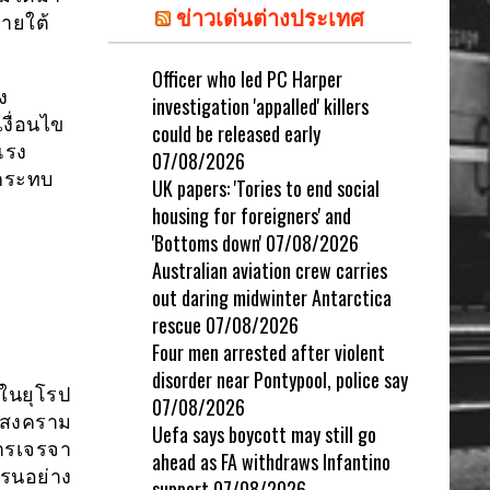
ข่าวเด่นต่างประเทศ
ายใต้
Officer who led PC Harper
ง
investigation 'appalled' killers
งื่อนไข
could be released early
แรง
07/08/2026
กระทบ
UK papers: 'Tories to end social
housing for foreigners' and
'Bottoms down'
07/08/2026
Australian aviation crew carries
out daring midwinter Antarctica
rescue
07/08/2026
Four men arrested after violent
disorder near Pontypool, police say
ในยุโรป
07/08/2026
ับสงคราม
Uefa says boycott may still go
ารเจรจา
ahead as FA withdraws Infantino
รนอย่าง
support
07/08/2026