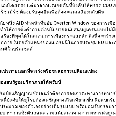
 เองโดยตรง แต่มาจากแรงกดดันที่บังคับให้พรรค CDU ภ
ิช เมิร์ซ ต้องปรับจุดยืนเพื่อดึงคะแนนเสียงกลับคืน
กนัยหนึ่ง AfD ทำหน้าที่ขยับ Overton Window ของการเมือ
 ทำให้การตั้งคำถามต่อนโยบายสนับสนุนยูเครนแบบไม่มีเ
เรื่องที่พูดได้ในสนามการเมืองกระแสหลัก สิ่งนี้จะสร้าง
ากภายในต่อตำแหน่งของเยอรมนีในการประชุม EU และ
ามติในบรัสเซลส์
วแปรภายนอกที่จะเร่งหรือชะลอการเปลี่ยนแปลง
งสหรัฐอเมริกาภายใต้ทรัมป์
รัมป์ส่งสัญญาณชัดเจนว่าต้องการลดภาระทางการทหาร
นี้บังคับให้ยุโรปต้องเผชิญทางเลือกที่ยากขึ้น คือแบกร
งบประมาณของตัวเองอย่างเต็มรูปแบบ หรือยอมรับกรอบก
บบ หากวอชิงตันถอนความสนับสนุนทางการทหารต่อยูเค