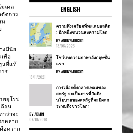
โมเดล
ENGLISH
อตัดการ
รรม
ความตึงเครียดที่ทะเลบอลติก
ม
: อีกหนึ่งชนวนสงครามโลก
BY ANONYMOUS01
13/06/2025
างมีนัย
พื่อ
โชว์บทความภาษาอังกฤษชิ้น
แรก
นที่แท้
การ
BY ANONYMOUS01
18/11/2021
การเลือกตั้งกลางเทอมของ
สหรัฐ จะเป็นการชี้วัดถึง
ภาพยุโรป
นโยบายของสหรัฐที่จะมีผลก
ระทบถึงชาวโลก:
ดือน
ท่าว่าจะ
BY ADMIN
07/10/2018
ชิกหลาย
มคือความ