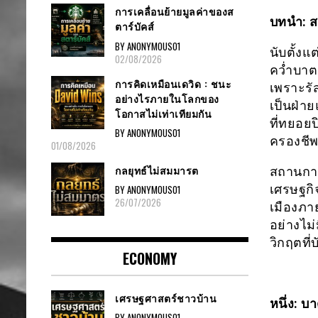
การเคลื่อนย้ายมูลค่าของส
บทนำ: ส
ตาร์บัคส์
BY ANONYMOUS01
นับตั้งแ
02/08/2026
คว่ำบาต
การคิดเหมือนเดวิด : ชนะ
เพราะรั
อย่างไรภายในโลกของ
เป็นฝ่า
โอกาสไม่เท่าเทียมกัน
ที่ทยอย
BY ANONYMOUS01
ครองชีพ
01/08/2026
กลยุทธ์ไม่สมมารต
สถานการ
เศรษฐกิ
BY ANONYMOUS01
26/07/2026
เมืองภา
อย่างไม
วิกฤตที่
ECONOMY
เศรษฐศาสตร์ชาวบ้าน
หนึ่ง: 
BY ANONYMOUS01