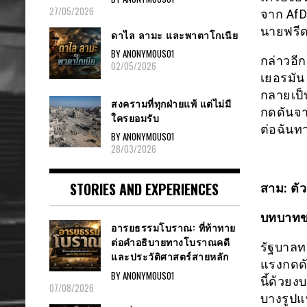
27/05/2026
จาก AfD
นายฟรีดร
ดาไล ลามะ และพาตาโกเนีย
BY ANONYMOUS01
กล่าวอี
02/05/2026
เยอรมัน
กลายเป็น
สงครามที่ทุกฝ่ายแพ้ แต่ไม่มี
กดดันจ
ใครยอมรับ
ต่อฉันท
BY ANONYMOUS01
28/03/2026
STORIES AND EXPERIENCES
สาม: ตั
บทบาทขอ
อารยธรรมโบราณ: ที่ท้าทาย
ต่อคำอธิบายทางโบราณคดี
รัฐบาลท
และประวัติศาสตร์สายหลัก
แรงกดดัน
BY ANONYMOUS01
นี้ด้วย
07/08/2026
บางรูปแ