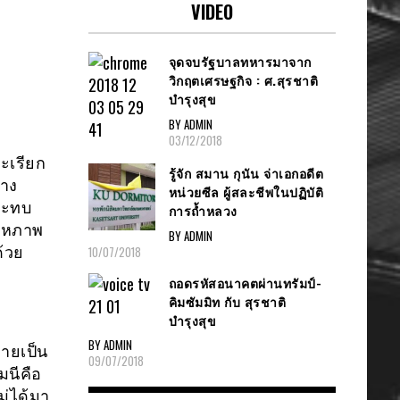
VIDEO
จุดจบรัฐบาลทหารมาจาก
วิกฤตเศรษฐกิจ : ศ.สุรชาติ
บำรุงสุข
BY ADMIN
03/12/2018
ะเรียก
รู้จัก สมาน กุนัน จ่าเอกอดีต
้าง
หน่วยซีล ผู้สละชีพในปฏิบัติ
ระทบ
การถ้ำหลวง
นสหภาพ
BY ADMIN
10/07/2018
ด้วย
ถอดรหัสอนาคตผ่านทรัมป์-
คิมซัมมิท กับ สุรชาติ
บำรุงสุข
BY ADMIN
ลายเป็น
09/07/2018
มนีคือ
่ได้มา