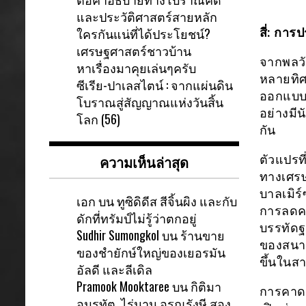
และประวัติศาสตร์สายหลัก
ใครกันแน่ที่ได้ประโยชน์?
สี่: กา
เศรษฐศาสตร์ชาวบ้าน
จากพลวั
หาเรื่องมาคุยเล่นๆครับ
หลายทิศ
ซีเรีย-ปาเลสไตน์ : จากแผ่นดิน
ออกแบบม
โบราณสู่สัญญาณแห่งวันสิ้น
อย่างมีน
โลก (56)
กัน
ความเห็นล่าสุด
ตัวแปรที
ทางเศรษฐ
บาลเมิร
เอก
บน
ทูซิดิดีส สีจิ้นผิง และกับ
การลดคว
ดักที่ทรัมป์ไม่รู้ว่าตกอยู่
บรรทัดฐ
Sudhir Sumongkol
บน
ร้านขาย
ของสนา
ของชำยักษ์ใหญ่ของเยอรมัน
ขึ้นในสาย
อัลดี และลีเดิล
Pramook Mooktaree
บน
กิติมา
การคาดก
อมรทัต ไร่นาน อรุณรังษี สอง