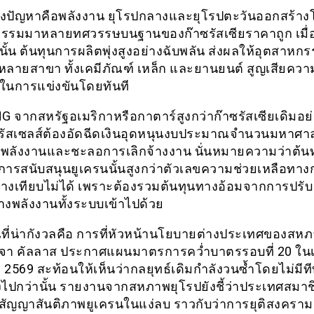
งปัญหาคือพลังงาน ยุโรปกลางและยุโรปตะวันออกสร้าง
รรมมาหลายทศวรรษบนฐานของก๊าซรัสเซียราคาถูก เมื่
อนั้น ต้นทุนการผลิตพุ่งสูงอย่างฉับพลัน ส่งผลให้อุตสาหก
หลายสาขา ทั้งเคมีภัณฑ์ เหล็ก และยานยนต์ สูญเสียควา
นการแข่งขันโดยทันที
G จากสหรัฐอเมริกาหรือกาตาร์สูงกว่าก๊าซรัสเซียเดิมอย่
รัสเซลส์ต้องอัดฉีดเงินอุดหนุนงบประมาณจำนวนมหาศาลเ
พลังงานและชะลอการเลิกจ้างงาน นั่นหมายความว่าต้นทุ
การสนับสนุนยูเครนนั้นสูงกว่าตัวเลขความช่วยเหลือทาง
างเทียบไม่ได้ เพราะต้องรวมต้นทุนทางอ้อมจากการปรับ
างพลังงานทั้งระบบเข้าไปด้วย
ี่น่ากังวลคือ การที่หัวหน้านโยบายต่างประเทศของสห
จา คัลลาส ประกาศแผนมาตรการคว่ำบาตรรอบที่ 20 ในเ
2569 สะท้อนให้เห็นว่ากลยุทธ์เดิมกำลังวนซ้ำโดยไม่มีที
ิ่งไปกว่านั้น รายงานจากสหภาพยุโรปยังชี้ว่าประเทศสมา
ัญญาสันติภาพยูเครนในแง่ลบ ราวกับว่าการยุติสงครา