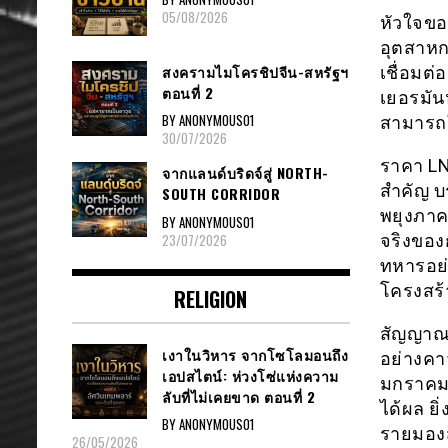
05/08/2026
หัวใจขอ
อุตสาหก
สงครามไมโครชิปจีน-สหรัฐฯ
เชื่อมต่
ตอนที่ 2
เยอรมัน
BY ANONYMOUS01
สามารถใ
30/07/2026
ราคา LN
จากแลนด์บริดจ์สู่ NORTH-
สำคัญ บ
SOUTH CORRIDOR
พยุงภาค
BY ANONYMOUS01
23/07/2026
จริงของ
ทหารอย่
โครงสร้
RELIGION
สัญญาณท
เงาในวิหาร จากโซโลมอนถึง
อย่างคา
เอปสไตน์: ห่วงโซ่แห่งความ
มกราคม 
ลับที่ไม่เคยขาด ตอนที่ 2
ได้ผล ย
BY ANONYMOUS01
รายมองส
26/05/2026