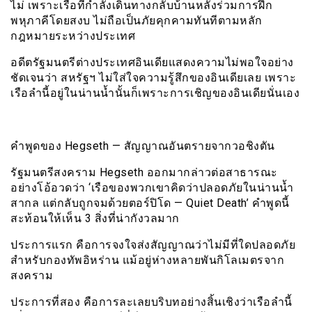
ไม่ เพราะเรือที่กำลังเดินทางกลับบ้านหลังร่วมการฝึก
พหุภาคีโดยสงบ ไม่ถือเป็นภัยคุกคามทันทีตามหลัก
กฎหมายระหว่างประเทศ
อดีตรัฐมนตรีต่างประเทศอินเดียแสดงความไม่พอใจอย่าง
ชัดเจนว่า สหรัฐฯ ไม่ใส่ใจความรู้สึกของอินเดียเลย เพราะ
เรือลำนี้อยู่ในน่านน้ำนั้นก็เพราะการเชิญของอินเดียนั่นเอง
คำพูดของ Hegseth — สัญญาณอันตรายจากวอชิงตัน
รัฐมนตรีสงคราม Hegseth ออกมากล่าวต่อสาธารณะ
อย่างโอ้อวดว่า ‘เรือของพวกเขาคิดว่าปลอดภัยในน่านน้ำ
สากล แต่กลับถูกจมด้วยตอร์ปิโด — Quiet Death’ คำพูดนี้
สะท้อนให้เห็น 3 สิ่งที่น่ากังวลมาก
ประการแรก คือการจงใจส่งสัญญาณว่าไม่มีที่ใดปลอดภัย
สำหรับกองทัพอิหร่าน แม้อยู่ห่างหลายพันกิโลเมตรจาก
สงคราม
ประการที่สอง คือการละเลยบริบทอย่างสิ้นเชิงว่าเรือลำนี้