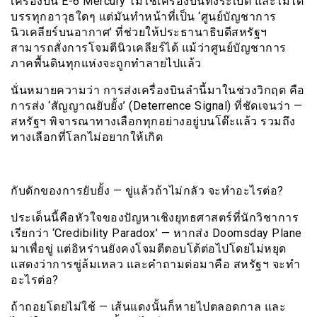
เครื่องบิน E-6 Mercury ไม่ใช่เครื่องบินทิ้งระเบิด และไม่ได้
บรรทุกอาวุธใดๆ แต่มันทำหน้าที่เป็น ‘ศูนย์บัญชาการ
นิวเคลียร์บนอากาศ’ ที่ช่วยให้ประธานาธิบดีสหรัฐฯ
สามารถสั่งการโจมตีนิวเคลียร์ได้ แม้ว่าศูนย์บัญชาการ
ภาคพื้นดินทุกแห่งจะถูกทำลายไปแล้ว
นั่นหมายความว่า การส่งเครื่องบินลำนี้มาในช่วงวิกฤต คือ
การส่ง ‘สัญญาณยับยั้ง’ (Deterrence Signal) ที่ชัดเจนว่า —
สหรัฐฯ พิจารณาทางเลือกทุกอย่างอยู่บนโต๊ะแล้ว รวมถึง
ทางเลือกที่โลกไม่อยากให้เกิด
กับดักของการยับยั้ง — ขู่แล้วถ้าไม่กลัว จะทำอะไรต่อ?
ประเด็นนี้คือหัวใจของปัญหาเชิงยุทธศาสตร์ที่นักวิชาการ
เรียกว่า ‘Credibility Paradox’ — หากส่ง Doomsday Plane
มาเพื่อขู่ แต่อิหร่านยังคงโจมตีตอบโต้ต่อไปโดยไม่หยุด
แสดงว่าการขู่ล้มเหลว และคำถามต่อมาคือ สหรัฐฯ จะทำ
อะไรต่อ?
ถ้าถอยโดยไม่ใช้ — เส้นแดงนั้นก็หายไปตลอดกาล และ