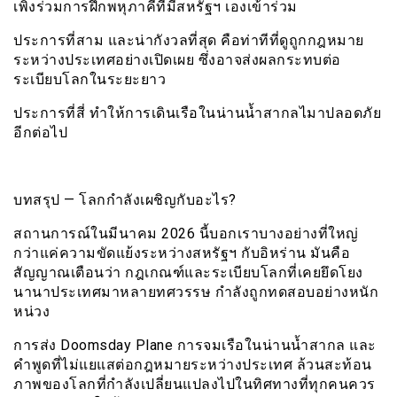
เพิ่งร่วมการฝึกพหุภาคีที่มีสหรัฐฯ เองเข้าร่วม
ประการที่สาม และน่ากังวลที่สุด คือท่าทีที่ดูถูกกฎหมาย
ระหว่างประเทศอย่างเปิดเผย ซึ่งอาจส่งผลกระทบต่อ
ระเบียบโลกในระยะยาว
ประการที่สี่ ทำให้การเดินเรือในน่านน้ำสากลไมาปลอดภัย
อีกต่อไป
บทสรุป — โลกกำลังเผชิญกับอะไร?
สถานการณ์ในมีนาคม 2026 นี้บอกเราบางอย่างที่ใหญ่
กว่าแค่ความขัดแย้งระหว่างสหรัฐฯ กับอิหร่าน มันคือ
สัญญาณเตือนว่า กฎเกณฑ์และระเบียบโลกที่เคยยึดโยง
นานาประเทศมาหลายทศวรรษ กำลังถูกทดสอบอย่างหนัก
หน่วง
การส่ง Doomsday Plane การจมเรือในน่านน้ำสากล และ
คำพูดที่ไม่แยแสต่อกฎหมายระหว่างประเทศ ล้วนสะท้อน
ภาพของโลกที่กำลังเปลี่ยนแปลงไปในทิศทางที่ทุกคนควร