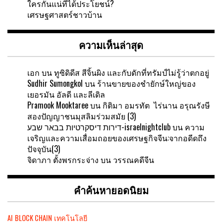
ใครกันแน่ที่ได้ประโยชน์?
เศรษฐศาสตร์ชาวบ้าน
ความเห็นล่าสุด
เอก
บน
ทูซิดิดีส สีจิ้นผิง และกับดักที่ทรัมป์ไม่รู้ว่าตกอยู่
Sudhir Sumongkol
บน
ร้านขายของชำยักษ์ใหญ่ของ
เยอรมัน อัลดี และลีเดิล
Pramook Mooktaree
บน
กิติมา อมรทัต ไร่นาน อรุณรังษี
สองปัญญาชนมุสลิมร่วมสมัย (3)
דירות דיסקרטיות בבאר שבע-israelnightclub
บน
ความ
เจริญและความเสื่อมถอยของเศรษฐกิจจีน:จากอดีดถึง
ปัจจุบัน(3)
จิดาภา ตั้งพรกระจ่าง
บน
วรรณคดีจีน
คำค้นหายอดนิยม
AI
BLOCK CHAIN
เทคโนโลยี