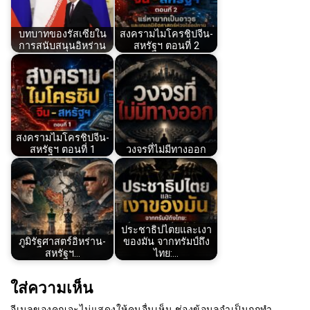
บทบาทของรัสเซียใน
สงครามไมโครชิปจีน-
การสนับสนุนอิหร่าน
สหรัฐฯ ตอนที่ 2
สงครามไมโครชิปจีน-
สหรัฐฯ ตอนที่ 1
วงจรที่ไม่มีทางออก
ประชาธิปไตยและเงา
ภูมิรัฐศาสตร์อิหร่าน-
ของมัน จากทรัมป์ถึง
สหรัฐฯ…
ไทย:…
ใส่ความเห็น
อีเมลของคุณจะไม่แสดงให้คนอื่นเห็น
ช่องข้อมูลจำเป็นถูกทำ