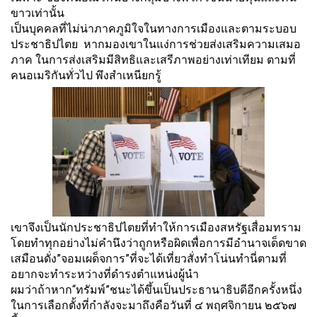
ขาวเท่านั้น
เป็นบุคคลที่ไม่น่าภาคภูมิ
ใจในทางการเมื
องและตามระบอบ
ประชาธิปไตย หากมองเขาในแง่การช่วยส่งเสริ
มความเสมอ
ภาค ในการส่งเสริมมีสิทธิและเสรี
ภาพอย่างเท่าเทียม ตามที่
คนอเมริกันทั่วไป พึงสำเหนียกรู้
เขาจึงเป็นนักประชาธิปไตยที่
ทำให้การเมืองสหรัฐเสื่อมทราม
โดยทำทุกอย่างไม่คำนึงว่าถูกหรื
อผิดเพื่อการมีอำนาจเด็ดขาด
เสมื
อนดั่ง”จอมเผด็จการ”ที่จะได้เที่
ยวสั่งทำโน่นทำนี่ตามที่
อยากจะทำระหว่างที่ดำรงตำแหน่
งผู้นำ
ผมว่าถ้าหาก“ทรัมพ์”ชนะได้ขึ้
นเป็นประธานาธิบดีอีกครั้งหนึ่
ง
ในการเลือกตั้งที่กำลังจะมาถึ
งคือวันที่ ๔ พฤศจิกายน ๒๕๖๗