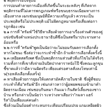
๒ พฤติกรรมปัจจุบัน
การบ่อนทำลายการเมืองที่เกิดขึ้
นในระยะหลังๆ ที่เกิดจาก
พฤติกรรมที่ไม่
เคารพกฎเกณฑ์หรือขนบธรรมเนี
ยมทางการ
เมืองสากล เฉกเช่นมนุษย์ที่มีความเจริญแล้
ว ควรจะเป็น
ประพฤติหรือไม่ประพฤติ แม้ไม่ผิดกฎหมายหรือเสี่ยงต่
อกา
รถูกฟ้อง เช่น
๒.๑ การที่ “ทรัมพ์”ใช้วิธีหาเสียงด้
วยการเอาเรื่องส่วนตัวของคู่
แข่
งขันชิงตำแหน่งประธานาธิบดีซึ่
งเป็นสตรีมาประจานทาง
อ้อมหรือ
๒.๒ การที่ “ทรัมพ์”พูดเป็นนัยว่
าจะไม่ยอมรับผลการเลือกตั้
ง
หากไม่ชนะ ซึ่งส่อว่าจะกระทำซ้ำอีก ถ้าแพ้การเลือกตั้งครั้งนี้
๒.๓ เหยียดสตรีเพศ ซึ่งเป็นพฤติกรรมส่วนตัวที่แก้
ไขไม่ได้จริงๆ
รวมทั้งการที่เขาสั่งจ่ายเงินปิ
ดปากดาราหนังโป๊ ซึ่งคณะลูกขุน
ชี้ขาดแล้วว่ามี
ความผิดจริง เพียงแต่รอศาลสั่งลงโทษเท่านั้
น(รอหลังเลือกตั้งเสร็จ)
๓ หาเสียงด้วยการยุยงให้แตกสามั
คคีภายในชาติ ซึ่งผู้ที่ชอบ
กระทำก็คือ”ทรัมพ์
”อีก เช่นกล่าวหาว่าผู้อพยพชอบเข้
ามาทำ
ผิดธรรมเนียม เช่นชอบกินหมา กินแมว กินสัตว์เลี้ยงของชาว
บ้าน หรือกล่าวเป็นนัยว่า ระหว่างหาเสียงว่า”กมลา แฮร์
ริส”เป็นเพียงแค่คนดำ
ซึ่งล้วนเป็นถ้อยคำกระทบกระเที
ยบเปรียบเปรย แกมเหยียดผิว