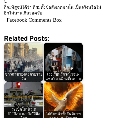
นี้
ก็จะพิสูจน์ได้ว่า ที่ผมตั้งข้อสังเกตมานั้น เป็นจริงหรือไม่
อีกไม่นานเกินรอครับ
Facebook Comments Box
Related Posts:
ชาวกาซายังคงตายราย
เร่งเรียนรู้กรณี”เจน-
วัน
แซด”เผาเมืองที่เนปาล
ระเบิดใน”นิวเด
ลี”-”อิสลามาบัด”ฝีมือ
ไม่คืบหน้าทั้งสันติภาพ