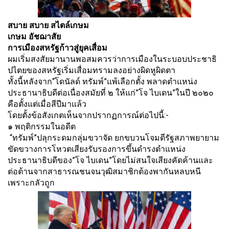
สบาย สบาย สไตล์เกษม
เกษม อัชฌาสัย
การเมืองสหรัฐก้าวสู่ยุคเสื่อม
ผมเริ่มสงสัยมานานพอสมควรว่
าการเมืองในระบอบประชาธิ
ปไตยของสหรัฐเริ่มเสื่
อมทรามลงอย่างผิดหูผิดตา
ทั้งนี้หลังจาก“โดนัลด์ ทรัมพ์”แพ้เลือกตั้ง พลาดตำแหน่ง
ประธานาธิบดีต่อเนื่
องสมัยที่ ๒ ให้แก่”โจ ไบเดน”ในปี ๒๐๒๐
คือตั้งแต่เมื่อสีปีมาแล้ว
โดยตั้งข้อสังเกตเห็
นจากปรากฏการณ์ต่อไปนี้:-
๑ พฤติกรรมในอดีต
“ทรัมพ์”ปลุกระดมกลุ่มขวาจัด ยกขบวนโจมตีรัฐสภาพยายาม
ขั
ดขวางการโหวตเสียงรับรองการขึ้
นดำรงตำแหน่ง
ประธานาธิบดีของ”โจ ไบเดน”โดยไม่สนใจเสียงคัดค้
านและ
ต่อต้านจากสาธารณชนจนวุฒิสมาชิกต้องพากันหลบหนี
เพราะกลัวถูก