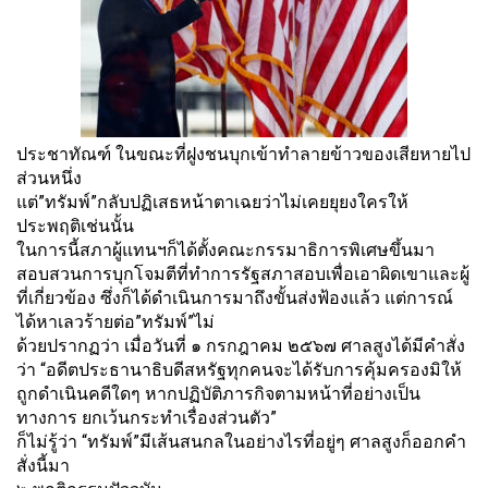
ประชาทัณฑ์ ในขณะที่ฝูงชนบุกเข้าทำลายข้
าวของเสียหายไป
ส่วนหนึ่ง
แต่”ทรัมพ์”กลับปฏิเสธหน้
าตาเฉยว่าไม่เคยยุยงใครให้
ประพฤติเช่นนั้น
ในการนี้สภาผู้แทนฯก็ได้ตั้
งคณะกรรมาธิการพิเศษขึ้
นมา
สอบสวนการบุกโจมตีที่ทำการรั
ฐสภาสอบเพื่อเอาผิดเขาและผู้
ที่
เกี่ยวข้อง ซึ่งก็ได้ดำเนินการมาถึงขั้นส่
งฟ้องแล้ว แต่การณ์
ได้หาเลวร้ายต่อ”ทรัมพ์
”ไม่
ด้วยปรากฏว่า เมื่อวันที่ ๑ กรกฎาคม ๒๕๖๗ ศาลสูงได้มีคำสั่ง
ว่า “อดีตประธานาธิบดีสหรัฐทุ
กคนจะได้รับการคุ้มครองมิให้
ถู
กดำเนินคดีใดๆ หากปฏิบัติภารกิจตามหน้าที่อย่
างเป็น
ทางการ ยกเว้นกระทำเรื่องส่วนตัว”
ก็ไม่รู้ว่า “ทรัมพ์”มีเส้
นสนกลในอย่างไรที่อยู่ๆ ศาลสูงก็ออกคำ
สั่งนี้มา