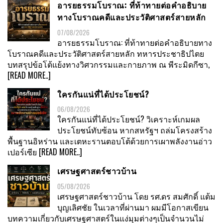
อารยธรรมโบราณ: ที่ท้าทายต่อคำอธิบาย
ทางโบราณคดีและประวัติศาสตร์สายหลัก
07/08/2026
อารยธรรมโบราณ: ที่ท้าทายต่อคำอธิบายทาง
โบราณคดีและประวัติศาสตร์สายหลัก ทหารประชาธิปไตย
บทสรุปข้อโต้แย้งทางวิศวกรรมและกายภาพ ณ พีระมิดกีซา,
[READ MORE..]
ใครกันแน่ที่ได้ประโยชน์?
06/08/2026
ใครกันแน่ที่ได้ประโยชน์? วิเคราะห์เกมผล
ประโยชน์ทับซ้อน หากสหรัฐฯ ถล่มโครงสร้าง
พื้นฐานอิหร่าน และเตหะรานตอบโต้ด้วยการเผาพลังงานอ่าว
เปอร์เซีย
[READ MORE..]
เศรษฐศาสตร์ชาวบ้าน
05/08/2026
เศรษฐศาสตร์ชาวบ้าน โดย รศ.ดร สมศักดิ์ แต้ม
บุญเลิศชัย ในเวลาที่ผ่านมา ผมมีโอกาสเขียน
บทความเกี่ยวกับเศรษฐศาสตร์ในแง่มุมต่างๆเป็นจำนวนไม่