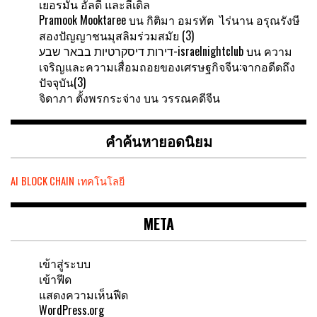
เยอรมัน อัลดี และลีเดิล
Pramook Mooktaree
บน
กิติมา อมรทัต ไร่นาน อรุณรังษี
สองปัญญาชนมุสลิมร่วมสมัย (3)
דירות דיסקרטיות בבאר שבע-israelnightclub
บน
ความ
เจริญและความเสื่อมถอยของเศรษฐกิจจีน:จากอดีดถึง
ปัจจุบัน(3)
จิดาภา ตั้งพรกระจ่าง
บน
วรรณคดีจีน
คำค้นหายอดนิยม
AI
BLOCK CHAIN
เทคโนโลยี
META
เข้าสู่ระบบ
เข้าฟีด
แสดงความเห็นฟีด
WordPress.org