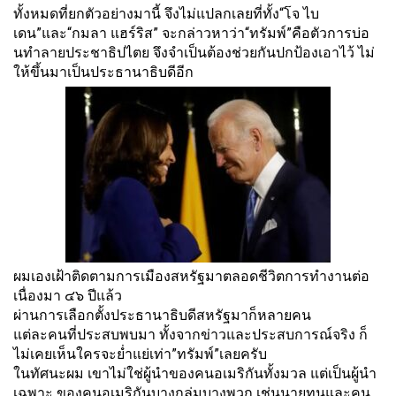
ทั้งหมดที่ยกตัวอย่างมานี้ จึงไม่แปลกเลยที่ทั้ง“โจ ไบ
เดน”และ“กมลา แฮร์ริส” จะกล่าวหาว่า“ทรัมพ์”คือตั
วการบ่อ
นทำลายประชาธิปไตย จึงจำเป็นต้องช่วยกันปกป้
องเอาไว้ ไม่
ให้ขึ้นมาเป็นประธานาธิบดีอี
ก
ผมเองเฝ้าติดตามการเมืองสหรั
ฐมาตลอดชีวิตการทำงานต่อ
เนื่
องมา ๔๖ ปีแล้ว
ผ่านการเลือกตั้งประธานาธิบดี
สหรัฐมาก็หลายคน
แต่ละคนที่ประสบพบมา ทั้งจากข่าวและประสบการณ์จริง ก็
ไม่เคยเห็นใครจะย่ำแย่เท่า”
ทรัมพ์”เลยครับ
ในทัศนะผม เขาไม่ใช่ผู้นำของคนอเมริกันทั้
งมวล แต่เป็นผู้นำ
เฉพาะ ของคนอเมริกันบางกลุ่มบางพวก เช่นนายทุนและคน