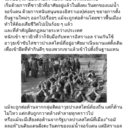
เริ่มด้วยการที่ชาวยิวที่อาศั
ยอยู่แล้วในฝั่งตะวันตกของแม่น้ำ
จอร์แดน ด้วยการสนับสนุนของอิสราเอล)ค่
อยๆ ขยายการตั้ง
ถิ่นฐานใหม่ๆ ออกไปเรื่อยๆ แม้จะถูกต่อต้านโดยชาวพื้นเมือง
ทำให้ต้องเสียชีวิตไปเป็นร้อย ๆ แล้ว
และที่สำคัญผิดกฎหมายระหว่
างประเทศ
หนักเข้า ชาวยิวที่ว่าก็จับมือกับทหารอิ
สราเอล ร่วมกันใช้
อาวุธเข้าขับไล่
ชาวปาเลสไตน์ที่อยู่อาศัยมาเนิ่
นนานแต่ดั้งเดิม
เพื่อเข้ายึดที่ทำกินดีๆ ของพวกเขาแล้วเข้าไปตั้งถิ่
นฐานแทน
แม้จะถูกต่อต้านจากกลุ่มติดอาวุ
ธปาเลสไตน์ท้องถิ่น แต่ก็ต้าน
ไม่ไหว แต่กลับถูกกวาดล้างทำลายทุ
กคราวไป
หรือแม้จะมีเสียงต่อต้านจากรั
ฐบาลปาเลสไตน์ที่เมือง”รอมั
ลลอห์”บนดินแดนฝั่งตะวั
นตกของแม่น้ำจอร์แดน แต่อิสราเอล