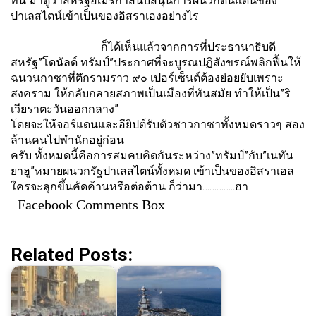
ทีนี้ มาดูว่าสหรัฐอเมริกาสนับสนุ
นการผนวกดินแดนของ
ปาเลสไตน์เข้
าเป็นของอิสราเองอย่างไร
ก็ได้เห็นแล้วจากการที่
ประธานาธิบดี
สหรัฐ”โดนัลด์ ทรัมป์”ประกาศที่จะบูรณปฏิสั
งขรณ์พลิกฟื้นให้
ฉนวนกาซาที่ตึ
กรามราว ๙๐ เปอร์เซ็นต์ต้องย่อยยั
บเพราะ
สงคราม ให้กลับกลายสภาพเป็นเมืองที่ทั
นสมัย ทำให้เป็น”ริ
เวียราตะวั
นออกกลาง”
โดยจะให้จอร์แดนและอียิปต์รับตั
วชาวกาซาทั้งหมดราวๆ สอง
ล้านคนไปพำนักอยู่ก่อน
ครับ ทั้งหมดนี้คือการสมคบคิดกั
นระหว่าง”ทรัมป์”กับ”เนทัน
ยาฮู”
หมายผนวกรัฐปาเลสไตน์ทั้งหมด เข้าเป็นของอิสราเอล
ใครจะลุกขึ้นคัดค้านหรือต่อต้าน ก็ว่ามา…………..ฮา
Facebook Comments Box
Related Posts: