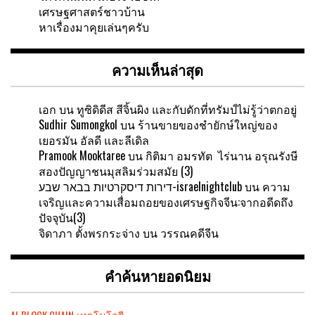
เศรษฐศาสตร์ชาวบ้าน
หาเรื่องมาคุยเล่นๆครับ
ความเห็นล่าสุด
เอก
บน
ทูซิดิดีส สีจิ้นผิง และกับดักที่ทรัมป์ไม่รู้ว่าตกอยู่
Sudhir Sumongkol
บน
ร้านขายของชำยักษ์ใหญ่ของ
เยอรมัน อัลดี และลีเดิล
Pramook Mooktaree
บน
กิติมา อมรทัต ไร่นาน อรุณรังษี
สองปัญญาชนมุสลิมร่วมสมัย (3)
דירות דיסקרטיות בבאר שבע-israelnightclub
บน
ความ
เจริญและความเสื่อมถอยของเศรษฐกิจจีน:จากอดีดถึง
ปัจจุบัน(3)
จิดาภา ตั้งพรกระจ่าง
บน
วรรณคดีจีน
คำค้นหายอดนิยม