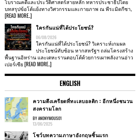
โบราณคดีและประวัติศาสตร์สายหลัก ทหารประชาธิปไตย
บทสรุปข้อโต้แย้งทางวิศวกรรมและกายภาพ ณ พีระมิดกีซา,
[READ MORE..]
ใครกันแน่ที่ได้ประโยชน์?
06/08/2026
ใครกันแน่ที่ได้ประโยชน์? วิเคราะห์เกมผล
ประโยชน์ทับซ้อน หากสหรัฐฯ ถล่มโครงสร้าง
พื้นฐานอิหร่าน และเตหะรานตอบโต้ด้วยการเผาพลังงานอ่าว
เปอร์เซีย
[READ MORE..]
ENGLISH
ความตึงเครียดที่ทะเลบอลติก : อีกหนึ่งชนวน
สงครามโลก
BY ANONYMOUS01
13/06/2025
โชว์บทความภาษาอังกฤษชิ้นแรก