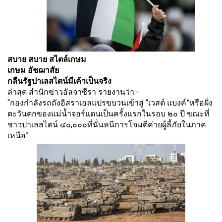
สบาย สบาย สไตล์เกษม
เกษม อัชฌาสัย
กลืนรัฐปาเลสไตน์มีเค้าเป็นจริง
ล่าสุด สำนักข่าวอัลจาซีรา รายงานว่า:-
“กองกำลังรถถังอิ
สราเอลแปรขบวนเข้าสู่ “เวสต์ แบงค์”หรือฝั่ง
ตะวันตกของแม่น้ำ
จอร์แดนเป็นครั้งแรกในรอบ ๒๐ ปี ขณะที่
ชาวปาเลสไตน์ ๔๐,๐๐๐ที่นั่นหนีการโจมตีค่ายผู้
ลี้ภัยในภาค
เหนือ”