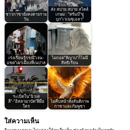
ส่ง สบาย สบาย สไตล์
ชาวกาซายังคงตายราย
เกษม : “ทรัมป์”ขู่
วัน
บุก”เวเนซุเอลา”
เร่งเรียนรู้กรณี”เจน-
ไม่ถอด”หิญาบ”ก็ไม่มี
แซด”เผาเมืองที่เนปาล
สิทธิเรียน
ระเบิดใน”นิวเด
ลี”-”อิสลามาบัด”ฝีมือ
ไม่คืบหน้าทั้งสันติภาพ
ใคร
กาซาและกัมพูชา
ใส่ความเห็น
อีเมลของคุณจะไม่แสดงให้คนอื่นเห็น
ช่องข้อมูลจำเป็นถูกทำ