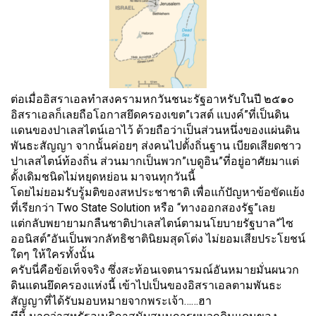
ต่อเมื่ออิสราเอลทำสงครามหกวั
นชนะรัฐอาหรับในปี ๒๕๑๐
อิสราเอลก็เลยถือโอกาสยึ
ดครองเขต”เวสต์ แบงค์”ที่เป็นดิ
น
แดนของปาเลสไตน์เอาไว้ ด้วยถือว่าเป็นส่วนหนึ่งของแผ่
นดิน
พันธะสัญญา จากนั้นค่อยๆ ส่งคนไปตั้งถิ่นฐาน เบียดเสียดชาว
ปาเลสไตน์ท้องถิ่น ส่วนมากเป็นพวก”เบดูอิน”ที่อยู่
อาศัยมาแต่
ดั้งเดิมชนิดไม่หยุ
ดหย่อน มาจนทุกวันนี้
โดยไม่ยอมรับรู้มติ
ของสหประชาชาติ เพื่อแก้ปัญหาข้อขัดแย้ง
ที่เรี
ยกว่า Two State Solution หรือ “ทางออกสองรัฐ”เลย
แต่กลับพยายามกลืนชาติปาเลสไตน์
ตามนโยบายรัฐบาล”ไซ
ออนิสต์”อั
นเป็นพวกลัทธิชาตินิยมสุดโต่ง ไม่ยอมเสียประโยชน์
ใดๆ ให้ใครทั้งนั้น
ครับนี่คือข้อเท็จจริง ซึ่งสะท้อนเจตนารมณ์อันหมายมั่
นผนวก
ดินแดนยึดครองแห่งนี้ เข้าไปเป็นของอิสราเอลตามพั
นธะ
สัญญาที่ได้รั
บมอบหมายจากพระเจ้า……ฮา