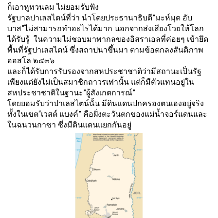
ก็เอาหูทวนลม ไม่ยอมรับฟัง
รัฐบาลปาเลสไตน์ที่ว่า นำโดยประธานาธิบดี”มะห์มุด อับ
บาส”ไม่สามารถทำอะไรได้มาก นอกจากส่งเสียงโวยให้โลก
ได้รั
บรู้ ในความไม่ชอบมาพากลของอิ
สราเอลที่ค่อยๆ เข้ายึด
พื้นที่รัฐปาเลสไตน์ ซึ่งสถาปนาขึ้นมา ตามข้อตกลงสันติภาพ
ออสโล ๒๕๓๖
และก็ได้รับการรั
บรองจากสหประชาชาติว่ามี
สถานะเป็นรัฐ
เพียงแต่ยังไม่เป็นสมาชิ
กถาวรเท่านั้น แต่ก็มีตัวแทนอยู่ใน
สหประชาชาติ
ในฐานะ”ผู้สังเกตการณ์”
โดยยอมรับว่าปาเลสไตน์นั้น มีดินแดนปกครองตนเองอยู่จริง
ทั้งในเขต“เวสต์ แบงค์” คือฝั่งตะวันตกของแม่น้ำจอร์
แดนและ
ในฉนวนกาซา ซึ่งมีดินแดนแยกกันอยู่