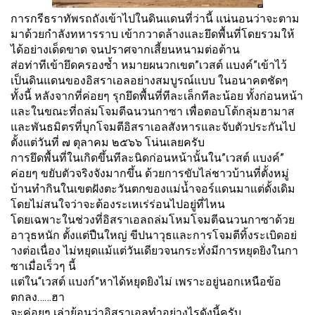
การกรีธราทัพรถถังเข้าไปในดิ
นแดนที่ว่านี้ แน่นอนว่าจะตาม
มาด้วยกำลั
งทหารราบ เข้ากวาดล้างและยึดพื้นที่
โดยรวมให้
ได้อย่างเด็ดขาด จนปราศจากเสี้ยนหนามต่อต้าน
ส่อท่าทีเข้ายึดครองซ้ำ หมายผนวกเขต”เวสต์ แบงค์”เข้าไว้
เป็นดินแดนของอิ
สราเอลอย่างสมบูรณ์แบบ ในอนาคตชัดๆ
ทั้งนี้ หลังจากที่ค่อยๆ รุกยึดพื้นที่ทีละเล็กทีละน้อย ทั้งก่อนหน้า
และในขณะที่ถล่
มโจมตีฉนวนกาซา เพื่อตอบโต้กลุ่มฮามาส
และพันธมิ
ตรที่บุกโจมตีอิสราเอลสั
งหารและจับตัวประกันไป
ตั้งแต่วันที่ ๗ ตุลาคม ๒๕๖๖ โน่นเลยครับ
การยึดพื้นที่ในเกิดขึ้นทีละนิ
ดก่อนหน้านั้นใน”เวสต์ แบงค์”
ค่อยๆ ขยับตัวจริงจังมากขึ้น ด้วยการขับไล่ชาวบ้านที่ตั้งหมู่
บ้านทำกินในเขตฝังตะวันตกของแม่
น้ำจอร์แดนมาแต่ดั้งเดิม
โดยไม่สนใจว่าจะต้องระเหเร่ร่
อนไปอยู่ที่ไหน
โดยเฉพาะในช่วงที่อิสราเอลถล่
มโหมโจมตีฉนวนกาซาด้วย
อาวุธหนัก ตั้งแต่ปืนใหญ่ ขีปนาวุธและการโจมตีทิ้งระเบิ
ดอย่
างต่อเนื่อง ไม่หยุดแม้แต่วันเดียวจนกระทั่
งมีการหยุดยิงในกา
ซาเมื่อเร็วๆ นี้
แต่ใน“เวสต์ แบงก์”หาได้หยุดยิงไม่ เพราะอยู่นอกเหนือข้อ
ตกลง……
ฮา
จะค่อยๆ เล่าย้อนว่าอิสราเอลทำอย่างไรดั
งนี้ครับ