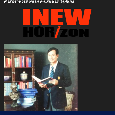
ศาสตราจารย์ พลโท ดร.สมชาย วิรุฬหผล