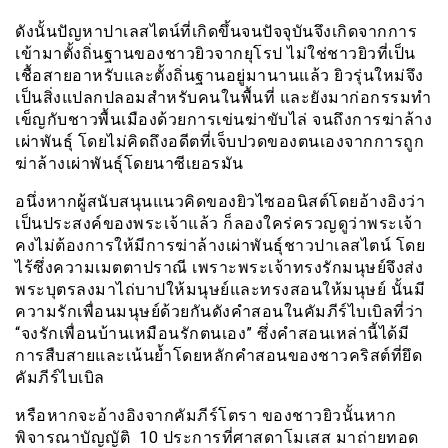
ดังนั้นปัญหาปาเลสไตน์ที่เกิดขึ้นจนปัจจุบันจึงเกิดจากการ
เข้ามาตั้งถิ่นฐานของชาวยิวจากยุโรป ไม่ใช่ชาวยิวที่เป็น
เชื้อสายอาหรับและตั้งถิ่นฐานอยู่มานานแล้ว ยิวรุ่นใหม่จึง
เป็นสิ่งแปลกปลอมสำหรับคนในพื้นที่ และยังมาก่อกรรมทำ
เข็ญกับชาวพื้นเมืองด้วยการเข่นฆ่าขับไล่ จนถึงการฆ่าล้าง
เผ่าพันธุ์ โดยไม่คิดถึงอดีตที่เจ็บปวดของตนเองจากการถูก
ฆ่าล้างเผ่าพันธุ์โดยนาซีเยอรมัน
อนึ่งหากผู้สนับสนุนแนวคิดของยิวไซออนิสต์โดยอ้างอิงว่า
เป็นประสงค์ของพระเจ้าแล้ว ก็ลองใคร่ครวญดูว่าพระเจ้า
คงไม่ต้องการให้มีการฆ่าล้างเผ่าพันธุ์ชาวปาเลสไตน์ โดย
ไร้ซึ่งความเมตตาปราณี เพราะพระเจ้าทรงรักมนุษย์จึงส่ง
พระบุตรลงมาไถ่บาปให้มนุษย์และทรงสอนให้มนุษย์ นั้นมี
ความรักเพื่อนมนุษย์ด้วยกันดังคำสอนในคัมภีร์ไบเบิลที่ว่า
“จงรักเพื่อนบ้านเหมือนรักตนเอง” ซึ่งคำสอนเหล่านี้ได้มี
การสืบสายและเน้นย้ำโดยหลักคำสอนของชาวคริสต์ที่ยึด
คัมภีร์ไบเบิล
หรือหากจะอ้างอิงจากคัมภีร์โตรา ของชาวยิวนั้นหาก
พิจารณาบัญญัติ 10 ประการที่ศาสดาโมเสส มาถ่ายทอด