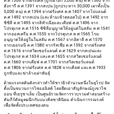
ค.ศ.1306 จากฝรั่งเศส (ถูกเผาอีก 3,000 คน) ค.ศ.1360 จาก
ฮังการี ค.ศ.1391 จากสเปน (ถูกประหาร 30,000 เผาทั้งเป็น
5,000 คน) ค.ศ.1394 จากฝรั่งเศส ค.ศ.1407 จากโปแลนด์
ค.ศ.1492 จากสเปน (และห้ามเข้าตลอดไป) ค.ศ.1492 จาก
ซิซิลี ค.ศ.1495 จากลิทัวเนียและเคียฟ ค.ศ.1496 จาก
โปรตุเกส ค.ศ.1516 ซิซิลีอนุญาตให้อยู่แต่ในสลัม ค.ศ.1541
จากออสเตรีย ค.ศ.1555 จากโปรตุเกส ค.ศ.1565 โรม
อนุญาตให้อยู่ในในสลัม ค.ศ.1567 จากอิตาลี ค.ศ.1570
จากเยอรมนี ค.ศ.1580 จากรัสเซีย ค.ศ.1592 จากฝรั่งเศส
ค.ศ.1616 จากสวิตเซอร์แลนด์ ค.ศ.1629 จากสเปนและ
โปรตุเกส ค.ศ.1634 และค.ศ.1655 จากสวิตเซอร์แลนด์
ค.ศ.1660 จากเคียฟ ค.ศ.1701 จากสวิตเซอร์แลนด์
ค.ศ.1806 จากฝรั่งเศส ค.ศ.1828 จากเคียฟ และค.ศ.1933
ถูกขับและฆ่าล้างเผ่าพันธุ์
ด้วยแรงกดดันดังกล่าวทำให้ชาวยิวจำนวนหนึ่งในยุโรป จัด
ตั้งเป็นขบวนการไซออนิสต์ โดยยึดเอาสัญลักษณ์ภูเขาไซ
ออน ที่เยรูซาเล็ม เป็นศูนย์รวมจัดการรวบรวมคำสอนสร้าง
คัมภีร์ตัลมูดผนึกกับแนวคิดชาตินิยม ดำเนินการรณรงค์
เพื่อจัดตั้งประเทศของตน