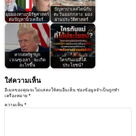
ปัญหาปาเลสไตน์กับ
มุมมองทางภูมิรัฐศาสตร์
ตะวันออกกลาง: มอง
ต่อปัญหานิวเคลียร์​…
ผ่านประวัติศาสตร์…
หากสหรัฐฯบุก
เวเนซุเอลา : จะเกิด
ใครกันแน่ที่ได้
อะไรขึ้น
ประโยชน์?
ใส่ความเห็น
อีเมลของคุณจะไม่แสดงให้คนอื่นเห็น
ช่องข้อมูลจำเป็นถูกทำ
เครื่องหมาย
*
ความเห็น
*