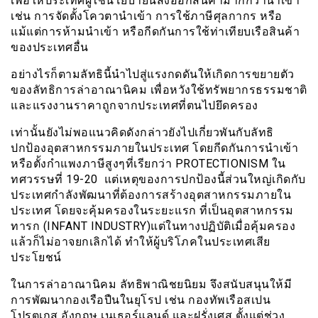
เพื่อให้ประเทศผู้ใช้นโยบายนี้ส่งออกสินค้ามากกว่านำเข้า
เช่น การจัดตั้งโควตานำเข้า การใช้ภาษีศุลกากร หรือ
แม้แต่การห้ามนำเข้า หรือกีดกันการใช้ท่าเทียบเรือสินค้า
ของประเทศอื่น
อย่างไรก็ตามลัทธินี้นำไปสู่แรงกดดันให้เกิดการขยายตัว
ของลัทธิการล่าอาณานิคม เพื่อหวังใช้ทรัพยากรธรรมชาติ
และแรงงานราคาถูกจากประเทศที่ตนไปยึดครอง
เท่านั้นยังไม่พอแนวคิดดังกล่าวยังไปเกี่ยวพันกับลัทธิ
ปกป้องอุตสาหกรรมภายในประเทศ โดยกีดกันการนำเข้า
หรือตั้งกำแพงภาษีสูงๆที่เรียกว่า PROTECTIONISM ใน
ทศวรรษที่ 19-20 แต่เหตุของการปกป้องนี้ส่วนใหญ่เกิดกับ
ประเทศกำลังพัฒนาที่ต้องการสร้างอุตสาหกรรมภายใน
ประเทศ โดยจะคุ้มครองในระยะแรก ที่เป็นอุตสาหกรรม
ทารก (INFANT INDUSTRY)แต่ในทางปฏิบัติเมื่อคุ้มครอง
แล้วก็ไม่อาจยกเลิกได้ ทำให้ผู้บริโภคในประเทศเสีย
ประโยชน์
ในการล่าอาณานิคม ลัทธิพาณิชยนิยม จึงสนับสนุนให้มี
การพัฒนากองเรือปืนในยุโรป เช่น กองทัพเรือสเปน
โปรตุเกส อังกฤษ เนเธอร์แลนด์ และฝรั่งเศส ตั้งแต่ช่วง