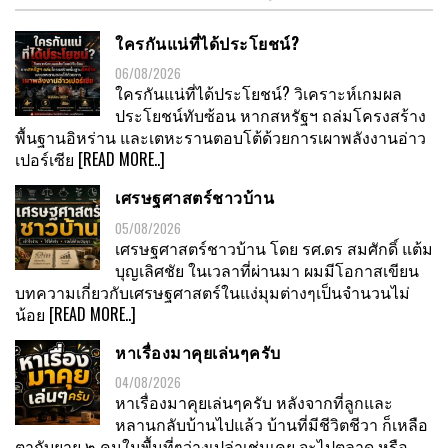
ใครกันแน่ที่ได้ประโยชน์?
06/08/2026
ใครกันแน่ที่ได้ประโยชน์? วิเคราะห์เกมผล
ประโยชน์ทับซ้อน หากสหรัฐฯ ถล่มโครงสร้าง
พื้นฐานอิหร่าน และเตหะรานตอบโต้ด้วยการเผาพลังงานอ่าว
เปอร์เซีย
[READ MORE..]
เศรษฐศาสตร์ชาวบ้าน
05/08/2026
เศรษฐศาสตร์ชาวบ้าน โดย รศ.ดร สมศักดิ์ แต้ม
บุญเลิศชัย ในเวลาที่ผ่านมา ผมมีโอกาสเขียน
บทความเกี่ยวกับเศรษฐศาสตร์ในแง่มุมต่างๆเป็นจำนวนไม่
น้อย
[READ MORE..]
หาเรื่องมาคุยเล่นๆครับ
04/08/2026
หาเรื่องมาคุยเล่นๆครับ หลังจากที่ลูกและ
หลานกลับบ้านไปแล้ว บ้านที่มีชีวิตชีวา ก็เหลือ
ตากับยาย ๒ คนในพื้นที่ๆว่างเปล่าเช่นเคย จะไปตลาด หรือ