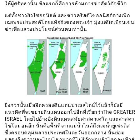
ให้ผู้ศรัทธานั้น ข้อแรกก็คือการห้ามการฆ่าสัตว์ตัดชีวิต
แต่ทั้งชาวยิวไซออนิสต์ และชาวคริสต์ไซออนิสต์ต่างเพิก
เฉยพระประสงค์โดยแท้จริงของพระเจ้า มุ่งแต่บิดเบือนเข่น
ฆ่าเพื่อแสวงประโยชน์ส่วนตนเท่านั้น
ยิ่งกว่านั้นเมื่อยึดครองดินแดนปาเลสไตน์ไว้แล้วก็ยังมี
แนวคิดที่จะขยายดินแดนออกไปอีกที่เรียกว่าThe GREATER
ISRAEL โดยไปอ้างอิงดินแดนสมัยศาสดาเดวิด และศาสดา
โซโลมอนอีก นั่นคือพื้นที่จากแม่น้ำไนล์ถึงแม่น้ำยูเฟรติส
ซึ่งครอบคลุมหลายประเทศในตะวันออกกลาง นั่นย่อม
แสดงถึงความละโมบโลภมากที่ไม่รู้จักพอแล้วโลกจะเข้าสู่