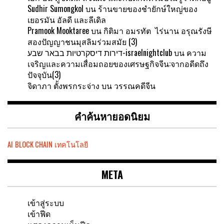
Sudhir Sumongkol
บน
ร้านขายของชำยักษ์ใหญ่ของ
เยอรมัน อัลดี และลีเดิล
Pramook Mooktaree
บน
กิติมา อมรทัต ไร่นาน อรุณรังษี
สองปัญญาชนมุสลิมร่วมสมัย (3)
דירות דיסקרטיות בבאר שבע-israelnightclub
บน
ความ
เจริญและความเสื่อมถอยของเศรษฐกิจจีน:จากอดีดถึง
ปัจจุบัน(3)
จิดาภา ตั้งพรกระจ่าง
บน
วรรณคดีจีน
คำค้นหายอดนิยม
AI
BLOCK CHAIN
เทคโนโลยี
META
เข้าสู่ระบบ
เข้าฟีด