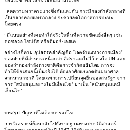
ให้ประชาคมโลกช่วยพัฒนาประเทศ
· ลดความหวาดระแวงซึ่งกันและกัน การมีกองกำลังกลางที่
เป็นกลางคอยแทรกกลาง จะช่วยลดโอกาสการปะทะ
โดยตรง
· มีแบบอย่างที่เคยทำได้จริงในพื้นที่ความขัดแย้งอื่นๆ เช่น
คอซอวอ ไซปรัส หรือติมอร์-เลสเต
อย่างไรก็ตาม อุปสรรคสำคัญคือ “เจตจำนงทางการเมือง”
ของฝ่ายที่มีอำนาจเหนือกว่า อิสราเอลไม่ไว้วางใจ UN และ
มองว่ากองกำลังต่างชาติคือการจำกัดอธิปไตย การจะ
ทำให้ข้อเสนอนี้เป็นจริงได้ ต้องอาศัยแรงกดดันมหาศาล
จากนานาชาติ โดยเฉพาะการเปลี่ยนจุดยืนของสหรัฐฯ จาก
การ “สนับสนุนอย่างไม่มีเงื่อนไข” มาเป็น “สนับสนุนแต่มี
เงื่อนไข”
บทสรุป: ปัญหาที่ไม่ต้องการแก้ไข
การวิเคราะห์ย้อนกลับไปยังรากฐานทางประวัติศาสตร์