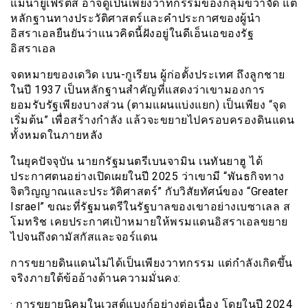
แม่น้ำยูเฟรติส อาจดูเป็นเพียงวาทกรรมของกลุ่มขวาจัด แต่
หลักฐานทางประวัติศาสตร์และคำประกาศของผู้นำ
อิสราเอลยืนยันว่าแนวคิดนี้ฝังอยู่ในดีเอ็นเอของรัฐ
อิสราเอล
จดหมายของเดวิด เบน-กูเรียน ผู้ก่อตั้งประเทศ ถึงลูกชาย
ในปี 1937 เป็นหลักฐานสำคัญที่แสดงว่าเขามองการ
ยอมรับรัฐเพียงบางส่วน (ตามแผนแบ่งแยก) เป็นเพียง “จุด
เริ่มต้น” เพื่อสร้างกำลัง แล้วจะขยายไปครอบครองดินแดน
ทั้งหมดในภายหลัง
ในยุคปัจจุบัน นายกรัฐมนตรีเบนจามิน เนทันยาฮู ได้
ประกาศตนอย่างเปิดเผยในปี 2025 ว่าเขามี “พันธกิจทาง
จิตวิญญาณและประวัติศาสตร์” กับวิสัยทัศน์ของ “Greater
Israel” ขณะที่รัฐมนตรีในรัฐบาลของเขาอย่างเบซาเลล ส
โมทริช เคยประกาศเป้าหมายให้พรมแดนอิสราเอลขยาย
ไปจนถึงดามัสกัสและจอร์แดน
การขยายดินแดนไม่ได้เป็นเพียงวาทกรรม แต่กำลังเกิดขึ้น
จริงภายใต้ข้ออ้างด้านความมั่นคง:
· การขยายนิคมในเวสต์แบงก์อย่างต่อเนื่อง โดยในปี 2024