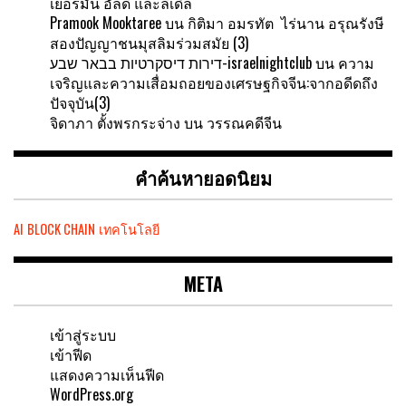
เยอรมัน อัลดี และลีเดิล
Pramook Mooktaree
บน
กิติมา อมรทัต ไร่นาน อรุณรังษี
สองปัญญาชนมุสลิมร่วมสมัย (3)
דירות דיסקרטיות בבאר שבע-israelnightclub
บน
ความ
เจริญและความเสื่อมถอยของเศรษฐกิจจีน:จากอดีดถึง
ปัจจุบัน(3)
จิดาภา ตั้งพรกระจ่าง
บน
วรรณคดีจีน
คำค้นหายอดนิยม
AI
BLOCK CHAIN
เทคโนโลยี
META
เข้าสู่ระบบ
เข้าฟีด
แสดงความเห็นฟีด
WordPress.org