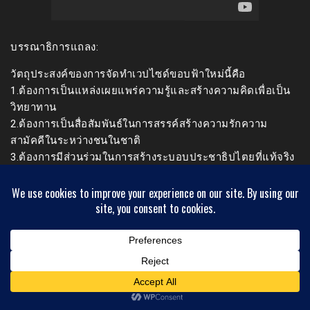
บรรณาธิการแถลง:
วัตถุประสงค์ของการจัดทำเวปไซด์ขอบฟ้าใหม่นี้คือ
1.ต้องการเป็นแหล่งเผยแพร่ความรู้และสร้างความคิดเพื่อเป็น
วิทยาทาน
2.ต้องการเป็นสื่อสัมพันธ์ในการสรรค์สร้างความรักความ
สามัคคีในระหว่างชนในชาติ
3.ต้องการมีส่วนร่วมในการสร้างระบอบประชาธิปไตยที่แท้จริง
ให้เกิดขึ้นบนแผ่นดินไทย
จึงขอเรียนมายังผู้อ่านทั้งหลาย หากเห็นว่าเวปนี้จะเกิด
ประโยชน์กับส่วนรวมไม่มากก็น้อย กรุณาช่วยกันเผยแพร่ จัก
ถือว่าเป็นพระคุณและเป็นผู้ร่วมทำกุศลทานในครั้งนี้
ศาสตราจารย์ พลโท ดร.สมชาย วิรุฬหผล