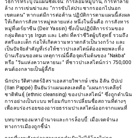
วิธีการที่ระบุในแผนชัดเจน: การล้อมหมู่บ้าน, การทำลาย
ล้าง การเข่นฆ่าและ “การขับไล่ประชากรออกไปนอก
เขตแดน” หากแต่มีการต่อต้าน ปฏิบัติการตามแผนนี้ส่งผล
ให้เกิดการสังหารหมู่หลายแห่ง หนึ่งในนั้นคือ การสังหาร
หมู่ที่เดร์ยาซีน (Deir Yassin) ซึ่งเป็นปฏิบัติการร่วมของ
กลุ่มติดอาวุธ Irgun และ Lehi ที่คร่าชีวิตผู้บริสุทธิ์ รวมถึง
สตรีและเด็ก ก่อให้เกิดความหวาดกลัวเป็นวงกว้าง และ
เป็นปัจจัยสำคัญที่เร่งให้ชาวปาเลสไตน์ต้องอพยพละทิ้ง
บ้านเรือนของตน เหตุการณ์นี้คือจุดเริ่มต้นของ “Nakba”
หรือ “วันแห่งความหายนะ” ที่ชาวปาเลสไตน์กว่า 750,000
คนต้องกลายเป็นผู้ลี้ภัย
นักประวัติศาสตร์อิสราเอลสายวิพากษ์ เช่น อิลัน ปัปเป
(Ilan Pappé) ยืนยันว่าแผนเดลเลตคือ “แผนการเคลียร์
ชาติพันธุ์ (ethnic cleansing) ของปาเลสไตน์” ซึ่งถูกดำเนิน
การอย่างเป็นระบบ พร้อมกับการเปลี่ยนชื่อสถานที่ต่างๆ
เพื่อลบร่องรอยของอารยธรรมปาเลสไตน์ออกจากแผนที่
บทบาทของมหาอำนาจและการล็อบบี้: เมื่อเจตจำนง
ทางการเมืองถูกชี้นำ