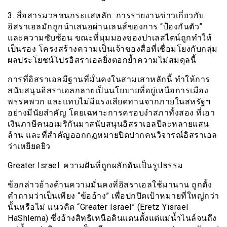
3. สื่อสารมวลชนกระแสหลัก: การรายงานข่าวเกี่ยวกับ
อิสราเอลมักถูกนำเสนอผ่านเลนส์ของการ “ป้องกันตัว”
และความซับซ้อน ขณะที่มุมมองของปาเลสไตน์ถูกทำให้
เป็นรอง โครงสร้างความเป็นเจ้าของสื่อที่เชื่อมโยงกับกลุ่ม
ผลประโยชน์โปรอิสราเอลยิ่งตอกย้ำความไม่สมดุลนี้
การที่อิสราเอลมีฐานที่มั่นคงในสามเสาหลักนี้ ทำให้การ
สนับสนุนอิสราเอลกลายเป็นนโยบายที่อยู่เหนือการเมือง
พรรคพวก และแทบไม่มีแรงเสียดทานจากภายในสหรัฐฯ
อย่างมีนัยสำคัญ โดยเฉพาะการครอบงำสภาทั้งสอง ที่เอา
เงินภาษีคนอเมริกันมาสนับสนุนอิสราเอลปีละหลายแสน
ล้าน และที่สำคัญออกกฏหมายปิดปากคนวิจารณ์อิสราเอล
ว่าเหยียดยิว
Greater Israel: ความฝันที่ถูกผลักดันเป็นรูปธรรม
ข้อกล่าวอ้างด้านความมั่นคงที่อิสราเอลใช้มานาน ถูกตั้ง
คำถามว่าเป็นเพียง “ข้ออ้าง” เพื่อปกปิดเป้าหมายที่ใหญ่กว่า
นั้นหรือไม่ แนวคิด “Greater Israel” (Eretz Yisrael
HaShlema) ซึ่งอ้างสิทธิเหนือดินแดนตั้งแต่แม่น้ำไนล์จนถึง