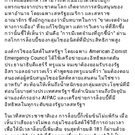
การที่แผนดังกล่าวสามารถดำเนินไปได้โดยไม่ถูก
แทรกแซงจากประชาคมโลก เกิดจากการสนับสนุนของ
มหาอำนาจ โดยเฉพาะสหรัฐอเมริกา และสหราช
อาณาจักร ซึ่งมักถูกมองว่ามีบทบาทในการ “ขาดเจตจำนง
ทางการเมือง” ที่จะแก้ไขปัญหา แต่การวิเคราะห์ที่ลึกซึ้ง
กว่านั้นชี้ให้เห็นว่า มันคือ “การมีเจตจำนงที่ถูกชี้นำ” ผ่าน
กลไกการล็อบบี้ของกลุ่มไซออนิสต์ที่มีประสิทธิภาพสูง
องค์กรไซออนิสต์ในสหรัฐฯ โดยเฉพาะ American Zionist
Emergency Council ได้ใช้เครือข่ายและอิทธิพลกดดัน
ประธานาธิบดีแฮร์รี ทรูแมน จนเขาต้องยอมรับรองรัฐ
อิสราเอลอย่างรวดเร็ว คำพูดของทรูแมนที่ว่า “ผมต้องตอบ
สนองต่อผู้สนับสนุนไซออนิสต์หลายแสนคน ไม่ใช่ชาว
อาหรับ” สะท้อนให้เห็นถึงน้ำหนักของกลุ่มผลประโยชน์ที่มี
ต่อนโยบายต่างประเทศสหรัฐฯ ซึ่งดำเนินมาจนถึงปัจจุบัน
ผ่านองค์กรอย่าง AIPAC และเครือข่ายการล็อบบี้ที่มี
อิทธิพลในทุกระดับของรัฐบาลสหรัฐฯ
ในเวทีสหประชาชาติเอง การล็อบบี้ก็เข้มข้นไม่แพ้กัน เมื่อ
เห็นว่าเสียงอาจไม่พอ กลุ่มไซออนิสต์ใช้วิธีการถ่วงเวลา
เพื่อให้มีเวลาล็อบบี้เพิ่มเติม จนสุดท้ายมติ 181 ก็ผ่านด้วย