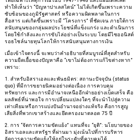
โดยเฉพาะเหตุการณ์ในปี 1947-1948 และแผนเดลเลต
ทำให้เห็นว่า “ปัญหาปาเลสไตน์” ไม่ได้เกิดขึ้นเพราะความ
ซับซ้อนของภูมิรัฐศาสตร์ หรือความผิดพลาดในการ
สื่อสาร แต่เกิดขึ้นเพราะมี “โครงการ” ที่ชัดเจน ภายใต้การ
สนับสนุนของกลุ่มผลประโยชน์ที่แข็งแกร่ง และดำเนินการ
โดยใช้กำลังและการขับไล่อย่างเป็นระบบ โดยมีไซออนิสต์
รอธไชล์นายทุนโลกให้การสนับสนุนทางการเงิน
เมื่อเข้าใจตรงนี้ จะพบว่าคำอธิบายที่สมบูรณ์ที่สุดสำหรับ
ความยืดเยื้อของปัญหาคือ “เขาไม่ต้องการแก้ไขต่างหาก”
เพราะ:
1. สำหรับอิสราเอลและพันธมิตร: สถานะปัจจุบัน (status
quo) ที่มีการขยายนิคมอย่างต่อเนื่อง การควบคุม
ทรัพยากร และการมีอำนาจเหนืออีกฝ่ายอย่างเบ็ดเสร็จ คือ
ผลลัพธ์ที่น่าพอใจ การเปลี่ยนแปลงใดๆ ที่จะนำไปสู่ความ
เท่าเทียมหรือการแบ่งปันอำนาจอย่างแท้จริง คือการสูญ
เสียสิ่งที่พวกเขาสร้างและยึดครองมาตลอด 75 ปี
2. การ “จัดการความขัดแย้ง” แทนที่จะ “ยุติ”: นโยบายของ
อิสราเอลและสหรัฐฯ ที่ผ่านมา มุ่งเน้นไปที่การบริหาร
จัดการความขัดแย้งให้อยู่ในระดับที่ควบคุมได้