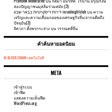
Pramook Mooktaree
บน
กิติมา อมรทัต ไร่นาน อรุณรังษี
สองปัญญาชนมุสลิมร่วมสมัย (3)
דירות דיסקרטיות בבאר שבע-israelnightclub
บน
ความ
เจริญและความเสื่อมถอยของเศรษฐกิจจีน:จากอดีดถึง
ปัจจุบัน(3)
จิดาภา ตั้งพรกระจ่าง
บน
วรรณคดีจีน
คำค้นหายอดนิยม
AI
BLOCK CHAIN
เทคโนโลยี
META
เข้าสู่ระบบ
เข้าฟีด
แสดงความเห็นฟีด
WordPress.org