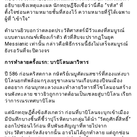
อธิบายเชิงเหตุและผล นักทฤษฎีจึงเชื่อว่านี่คือ “รหัส” ที่
ตั้งใจซ่อนความหมายชั้นที่สองไว้ ความหมายที่รู้ได้เฉพาะ
ผู้ที่ “เข้าใจ”
ตำนานยิวบอกว่าตลอดประวัติศาสตร์มีวัวแดงที่สมบูรณ์
แบบตามเกณฑ์เพียงเก้าตัว ตัวที่สิบจะปรากฏในยุค
Messianic เท่านั้น กล่าวคือพิธีกรรมนี้ยังไม่เสร็จสมบูรณ์
ยังรอวันที่จะปิดวงจร
การทำลายครั้งแรก: บาบิโลนเผาวิหาร
ปี 586 ก่อนคริสตกาล กษัตริย์เนบูคัดเนสซาร์ที่สองแห่งบา
บิโลนยกทัพล้อมกรุงเยรูซาเลมนานเกือบสองปีจนเมือง
อดอยาก ก่อนบุกทะลวงและทำลายวิหารที่โซโลมอนสร้าง
จนพังทะลาย ชาวยิวถูกกวาดต้อนเป็นเชลยสู่บาบิโลน เรียก
ว่าการเนรเทศบาบิโลน
แต่นักทฤษฎีตั้งข้อสังเกตว่า ก่อนที่บาบิโลนจะบุกเข้าเมือง
มีบันทึกบางชิ้นที่ชี้ว่าปุโรหิตบางกลุ่มได้นำ “วัตถุศักดิ์สิทธิ์”
ออกไปซ่อนไว้ก่อน หีบพันธสัญญาที่หายไปจาก
ประวัติศาสตร์หลังจากนั้น อาจไม่ได้ถูกทำลาย แต่ถูกซ่อน