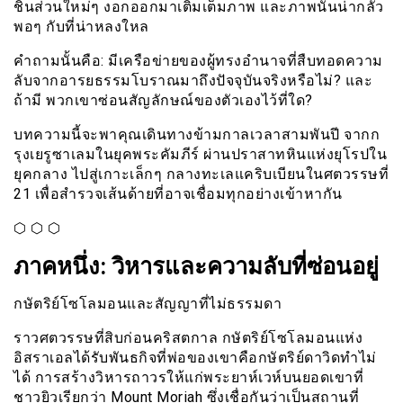
ชิ้นส่วนใหม่ๆ งอกออกมาเติมเต็มภาพ และภาพนั้นน่ากลัว
พอๆ กับที่น่าหลงใหล
คำถามนั้นคือ: มีเครือข่ายของผู้ทรงอำนาจที่สืบทอดความ
ลับจากอารยธรรมโบราณมาถึงปัจจุบันจริงหรือไม่? และ
ถ้ามี พวกเขาซ่อนสัญลักษณ์ของตัวเองไว้ที่ใด?
บทความนี้จะพาคุณเดินทางข้ามกาลเวลาสามพันปี จากก
รุงเยรูซาเลมในยุคพระคัมภีร์ ผ่านปราสาทหินแห่งยุโรปใน
ยุคกลาง ไปสู่เกาะเล็กๆ กลางทะเลแคริบเบียนในศตวรรษที่
21 เพื่อสำรวจเส้นด้ายที่อาจเชื่อมทุกอย่างเข้าหากัน
⬡ ⬡ ⬡
ภาคหนึ่ง: วิหารและความลับที่ซ่อนอยู่
กษัตริย์โซโลมอนและสัญญาที่ไม่ธรรมดา
ราวศตวรรษที่สิบก่อนคริสตกาล กษัตริย์โซโลมอนแห่ง
อิสราเอลได้รับพันธกิจที่พ่อของเขาคือกษัตริย์ดาวิดทำไม่
ได้ การสร้างวิหารถาวรให้แก่พระยาห์เวห์บนยอดเขาที่
ชาวยิวเรียกว่า Mount Moriah ซึ่งเชื่อกันว่าเป็นสถานที่