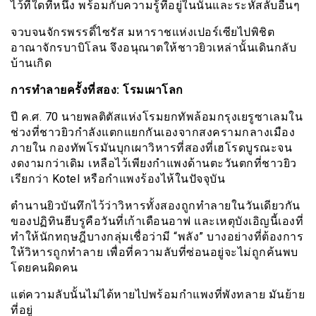
ไว้ที่ใดที่หนึ่ง พร้อมกับความรู้ที่อยู่ในนั้นและระหัสลับอื่นๆ
จวบจนจักรพรรดิ์ไซรัส มหาราชแห่งเปอร์เซียไปพิชิต
อาณาจักรบาบิโลน จึงอนุณาตให้ชาวยิวเหล่านั้นเดินกลับ
บ้านเกิด
การทำลายครั้งที่สอง: โรมเผาโลก
ปี ค.ศ. 70 นายพลติตัสแห่งโรมยกทัพล้อมกรุงเยรูซาเลมใน
ช่วงที่ชาวยิวกำลังแตกแยกกันเองจากสงครามกลางเมือง
ภายใน กองทัพโรมันบุกเผาวิหารที่สองที่เฮโรดบูรณะจน
งดงามกว่าเดิม เหลือไว้เพียงกำแพงด้านตะวันตกที่ชาวยิว
เรียกว่า Kotel หรือกำแพงร้องไห้ในปัจจุบัน
ตำนานยิวบันทึกไว้ว่าวิหารทั้งสองถูกทำลายในวันเดียวกัน
ของปฏิทินฮีบรูคือวันที่เก้าเดือนอาฟ และเหตุบังเอิญนี้เองที่
ทำให้นักทฤษฎีบางกลุ่มเชื่อว่ามี “พลัง” บางอย่างที่ต้องการ
ให้วิหารถูกทำลาย เพื่อที่ความลับที่ซ่อนอยู่จะไม่ถูกค้นพบ
โดยคนผิดคน
แต่ความลับนั้นไม่ได้หายไปพร้อมกำแพงที่พังทลาย มันย้าย
ที่อยู่