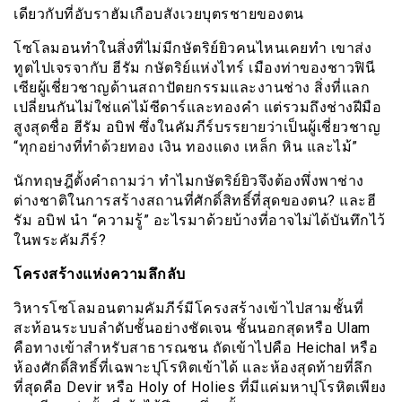
เดียวกับที่อับราฮัมเกือบสังเวยบุตรชายของตน
โซโลมอนทำในสิ่งที่ไม่มีกษัตริย์ยิวคนไหนเคยทำ เขาส่ง
ทูตไปเจรจากับ ฮีรัม กษัตริย์แห่งไทร์ เมืองท่าของชาวฟินี
เซียผู้เชี่ยวชาญด้านสถาปัตยกรรมและงานช่าง สิ่งที่แลก
เปลี่ยนกันไม่ใช่แค่ไม้ซีดาร์และทองคำ แต่รวมถึงช่างฝีมือ
สูงสุดชื่อ ฮีรัม อบิฟ ซึ่งในคัมภีร์บรรยายว่าเป็นผู้เชี่ยวชาญ
“ทุกอย่างที่ทำด้วยทอง เงิน ทองแดง เหล็ก หิน และไม้”
นักทฤษฎีตั้งคำถามว่า ทำไมกษัตริย์ยิวจึงต้องพึ่งพาช่าง
ต่างชาติในการสร้างสถานที่ศักดิ์สิทธิ์ที่สุดของตน? และฮี
รัม อบิฟ นำ “ความรู้” อะไรมาด้วยบ้างที่อาจไม่ได้บันทึกไว้
ในพระคัมภีร์?
โครงสร้างแห่งความลึกลับ
วิหารโซโลมอนตามคัมภีร์มีโครงสร้างเข้าไปสามชั้นที่
สะท้อนระบบลำดับชั้นอย่างชัดเจน ชั้นนอกสุดหรือ Ulam
คือทางเข้าสำหรับสาธารณชน ถัดเข้าไปคือ Heichal หรือ
ห้องศักดิ์สิทธิ์ที่เฉพาะปุโรหิตเข้าได้ และห้องสุดท้ายที่ลึก
ที่สุดคือ Devir หรือ Holy of Holies ที่มีแค่มหาปุโรหิตเพียง