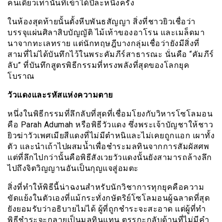
คนเดียวเท่านั้นที่เข้าได้ปีละหนึ่งครั้ง
ในห้องสุดท้ายนั้นตั้งหีบพันธสัญญา สิ่งที่ชาวยิวเชื่อว่า
บรรจุแผ่นศิลาสิบบัญญัติ ไม้เท้าของอาโรน และเมล็ดมา
นาจากทะเลทราย แต่นักทฤษฎีบางกลุ่มเชื่อว่ายังมีสิ่งที่
สามที่ไม่ได้บันทึกไว้ในพระคัมภีร์สาธารณะ นั่นคือ “คัมภีร์
ลับ” ที่บันทึกสูตรพิธีกรรมที่ทรงพลังที่สุดของโลกยุค
โบราณ
วัวแดงและรหัสแห่งความตาย
หนึ่งในพิธีกรรมที่ลึกลับที่สุดที่เชื่อมโยงกับวิหารโซโลมอน
คือ Parah Adumah หรือพิธีวัวแดง ซึ่งพระเจ้าบัญชาให้ชาว
ยิวฆ่าวัวเพศเมียสีแดงที่ไม่มีตำหนิและไม่เคยถูกแอก เผาทั้ง
ตัว และนำเถ้าไปผสมน้ำเพื่อชำระมลทินจากการสัมผัสศพ
แต่ที่ลึกไปกว่านั้นคือพิธีสังเวยวัวแดงนั้นยังสามารถล้างลึก
ไปถึงจิตวิญญานอันเป็นกุญแจสู่อมตะ
สิ่งที่ทำให้พิธีนี้น่าฉงนสำหรับนักวิชาการทุกยุคคือความ
ขัดแย้งในตัวเองที่แม้กระทั่งกษัตริย์โซโลมอนผู้ฉลาดที่สุด
ยังยอมรับว่าอธิบายไม่ได้ ผู้ที่ถูกชำระจะสะอาด แต่ผู้ที่ทำ
พิธีชำระจะกลายเป็นมลทินแทน ตรรกะกลับด้านที่ไม่มีคำ