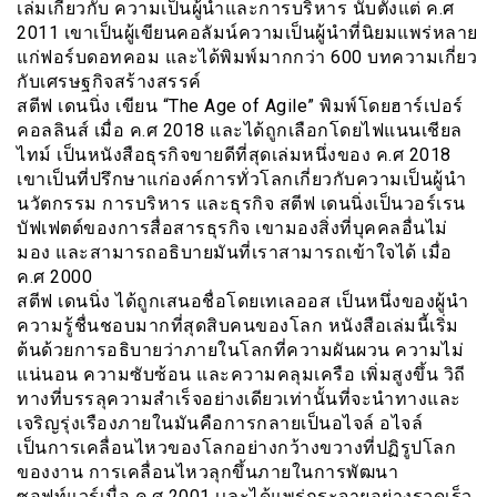
เล่มเกี่ยวกับ ความเป็นผู้นำและการบริหาร นับตั้งแต่ ค.ศ
2011 เขาเป็นผู้เขียนคอลัมน์ความเป็นผู้นำที่นิยมแพร่หลาย
แก่ฟอร์บดอทคอม และได้พิมพ์มากกว่า 600 บทความเกี่ยว
กับเศรษฐกิจสร้างสรรค์
สตีฟ เดนนิ่ง เขียน “The Age of Agile” พิมพ์โดยฮาร์เปอร์
คอลลินส์ เมื่อ ค.ศ 2018 และได้ถูกเลือกโดยไฟแนนเชียล
ไทม์ เป็นหนังสือธุรกิจขายดีที่สุดเล่มหนึ่งของ ค.ศ 2018
เขาเป็นที่ปรึกษาแก่องค์การทั่วโลกเกี่ยวกับความเป็นผู้นำ
นวัตกรรม การบริหาร และธุรกิจ สตีฟ เดนนิ่งเป็นวอร์เรน
บัฟเฟตต์ของการสื่อสารธุรกิจ เขามองสิ่งที่บุคคลอื่นไม่
มอง และสามารถอธิบายมันที่เราสามารถเข้าใจได้ เมื่อ
ค.ศ 2000
สตีฟ เดนนิ่ง ได้ถูกเสนอชื่อโดยเทเลออส เป็นหนึ่งของผู้นำ
ความรู้ชื่นชอบมากที่สุดสิบคนของโลก หนังสือเล่มนี้เริ่ม
ต้นด้วยการอธิบายว่าภายในโลกที่ความผันผวน ความไม่
แน่นอน ความซับซ้อน และความคลุมเครือ เพิ่มสูงขึ้น วิถี
ทางที่บรรลุความสำเร็จอย่างเดียวเท่านั้นที่จะนำทางและ
เจริญรุ่งเรืองภายในมันคือการกลายเป็นอไจล์ อไจล์
เป็นการเคลื่อนไหวของโลกอย่างกว้างขวางที่ปฏิรูปโลก
ของงาน การเคลื่อนไหวลุกขึ้นภายในการพัฒนา
ซอฟท์แวร์เมื่อ ค.ศ 2001 เเละได้แพร่กระจายอย่างรวดเร็ว