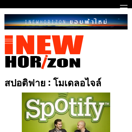
Skip
to
content
ขอบฟ้าใหม่
INEWHORIZON
สปอติฟาย : โมเดลอไจล์