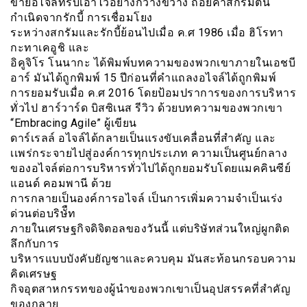
ข่ายอไจล์ที่รับเอาไว้อย่างกว้างขวาง ถ้อยคำสกรัมต้น
กำเนิดจากรักบี้ การเชื่อมโยง
ระหว่างสกรัมและรักบี้ย้อนไปเมื่อ ค.ศ 1986 เมื่อ ฮิโรทา
กะทาเคอูชิ และ
อิคูจิโร โนนากะ ได้พิมพ์บทความของพวกเขาภายในเอชบี
อาร์ มันได้ถูกพิมพ์ 15 ปีก่อนที่คำแถลงอไจล์ได้ถูกพิมพ์
การยอมรับเมื่อ ค.ศ 2016 โดยป้อมปราการของการบริหาร
ทั่วไป ฮาร์วาร์ด บิสซิเนส รีวิว ด้วยบทความของพวกเขา
“Embracing Agile” ผู้เขียน
ดาร์เรลล์ อไจล์ได้กลายเป็นแรงขับเคลื่อนที่สำคัญ และ
เเพร่กระจายไปสู่องค์การทุกประเภท ความเป็นศูนย์กลาง
ของอไจล์ต่อการบริหารทั่วไปได้ถูกยอมรับโดยแมคคินซีย์
แอนด์ คอมพานี ด้วย
การกลายเป็นองค์การอไจล์ เป็นการเพิ่มความจำเป็นเร่ง
ด่วนต่อบริษัืท
ภายในเศรษฐกิจดิจิตอลของวันนี้ แต่บริษัทส่วนใหญ่ผูกติด
ลึกกับการ
บริหารแบบบังคับยัญชาและควบคุม มันสะท้อนกรอบความ
คิดเศรษฐ
กิจอุตสาหกรรทของผู้นำของพวกเขาเป็นอุปสรรคที่สำคัญ
ของกลาย