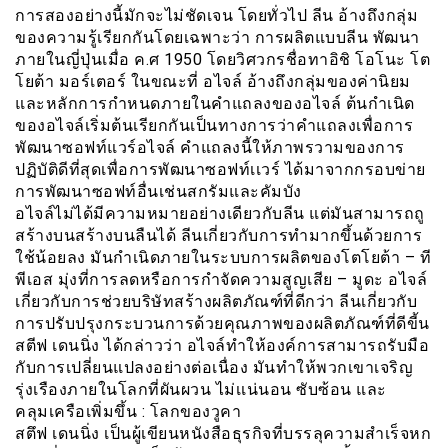
การสองอย่างนี้มักจะไม่ชัดเจน โดยทั่วไป ลีน อ้างถึงกลุ่ม
ของความรู้เรียกกันโดยเฉพาะว่า การผลิตแบบลีน พัฒนา
ภายในญี่ปุ่นเมื่อ ค.ศ 1950 โดยวิศวกรชื่อทาอิชิ โอโนะ โต
โยต้า มอร์เตอร์ ในขณะที่ อไจล์ อ้างถึงกลุ่มของค่านิยม
และหลักการกำหนดภายในคำแถลงของอไจล์ ต้นกำเนิด
ของอไจล์เริ่มต้นเรียกกันเป็นทางการว่าคำแถลงเพื่อการ
พัฒนาซอฟท์แวร์อไจล์ คำแถลงนี้ให้ภาพรวามของการ
ปฏิบัติดีที่สุดเพื่อการพัฒนาซอฟท์เเวร์ ได้มาจากกรอบข่าย
การพัฒนาซอฟท์อื่นเช่นสกรัมและคัมบัง
อไจล์ไม่ได้มีความหมายอย่างเดียวกับลีน แต่มันสามารถถู
สร้างบนสร้างบนลืนได้ ลีนเกี่ยวกับการทำมากขึ้นด้วยการ
ใช้น้อยลง มันกำเนิดภายในระบบการผลิตของโตโยต้า – ที
พีเอส มุ่งที่การลดหรือการกำจัดความสูญเสีย – มูดะ อไจล์
เกี่ยวกับการช่วยบริษัทสร้างผลิตภัณฑ์ที่ดีกว่า ลีนเกี่ยวกับ
การปรับปรุงกระบวนการด้วยคุณภาพของผลิตภัณฑ์ที่ดีขี้น
สตีฟ เดนนิ่ง ได้กล่าวว่า อไจล์ทำให้องค์การสามารถรับมือ
กับการเปลี่ยนแปลงอย่างต่อเนื่อง มันทำให้พวกเขาเจริญ
รุ่งเรืองภายในโลกที่ผันผวน ไม่เเน่นอน ซับซ้อน และ
คลุมเครือเพิ่มขึ้น : โลกของวูคา
สตึฟ เดนนิ่ง เป็นผู้เขียนหนังสือธุรกิจที่บรรลุความสำเร็จหก