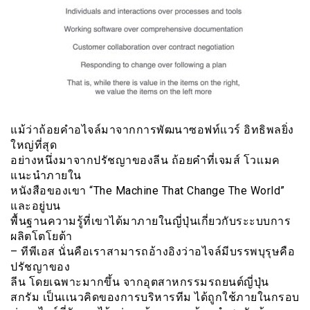
แม้ว่าถ้อยคำอไจล์มาจากการพัฒนาซอฟท์แวร์ อิทธิพลยิ่ง
ใหญ่ที่สุด
อย่างหนึ่งมาจากปรัชญาของลีน ถ้อยคำที่เจมส์ โวเเมค
แนะนำภายใน
หนังสือของเขา “The Machine That Change The World”
และอยู่บน
พื้นฐานความรู้ที่เขาได้มาภายในญี่ปุ่นเกี่ยวกับระะบบการ
ผลิตโตโยต้า
– ทีพีเอส นั่นคือเราสามารถอ้างอิงว่าอไจล์มีบรรพบุรุษคือ
ปรัชญาของ
ลีน โดยเฉพาะมากขึ้น จากอุตสาหกรรมรถยนต์ญี่ปุ่น
สกรัม เป็นเเนวคิดของการบริหารทีม ได้ถูกใช้ภายในกรอบ