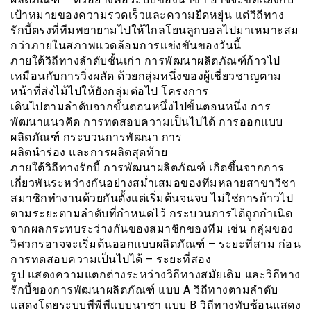
เป้าหมายของความรวดเร็วและความยืดหยุ่น แต่วิถีทาง
รักบี้ตรงที่ทีมพยายามไปให้ไกลโยนลูกบอลไปมาเหมาะสม
กว่าภายในสภาพแวดล้อมการเเข่งขันของวันนี้
ภายใต้วิถีทางลำดับชั้นเก่า การพัฒนาผลิตภัณฑ์ก้าวไป
เหมือนกับการวิ่งผลัด ด้วยกลุ่มหนึ่งของผู้เชี่ยวชาญตาม
หน้าที่ส่งไม้ไปให้ยังกลุ่มต่อไป โครงการ
เดินไปตามลำดับจากขั้นตอนหนึ่งไปขั้นตอนหนึ่ง การ
พัฒนาแนวคิด การทดสอบความเป็นไปได้ การออกแบบ
ผลิตภัณฑ์ กระบวนการพัฒนา การ
ผลิตนำร่อง และการผลิตสุดท้าย
ภายใต้วิถีทางรักบี้ การพัฒนาผลิตภัณฑ์ เกิดขึ้นจากการ
เกี่ยวพันระหว่างกันอย่างสม่ำเสมอของทีมหลายสาขาวิชา
สมาชิกทำงานด้วยกันตั้งแต่เริ่มต้นจนจบ ไม่ใช่การก้าวไป
ตามระยะตามลำดับที่กำหนดไว้ กระบวนการได้ถูกกำเนิด
จากผลกระทบระว่างกันของสมาชิกของทีม เช่น กลุ่มของ
วิศวกรอาจจะเริ่มต้นออกแบบผลิตภัณฑ์ – ระยะที่สาม ก่อน
การทดสอบความเป็นไปได้ – ระยะที่สอง
รูป แสดงความแตกต่างระหว่างวิถีทางสมัยเดิม และวิถีทาง
รักบี้ของการพัฒนาผลิตภัณฑ์ แบบ A วิถีทางตามลำดับ
แสดงโดยระบบพีพีพีแบบนาซา แบบ B วิถีทางทับซ้อนแสดง