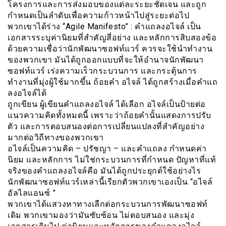
โครงการและการส่งมอบของแต่ละระยะชัดเจน และถูก
กำหนดเป็นลำดับเพื่อความก้าวหน้าไปสู่ระยะต่อไป
พวกเขาได้ร่าง “Agile Manifesto” : คำแถลงอไจล์ เป็น
เอกสารระบุค่านิยมที่สำคัญสี่อย่าง และหลักการสิบสองข้อ
ด้วยความเชื่อว่านักพัฒนาซอฟท์แวร์ ควรจะใช้นำทำงาน
ของพวกเขา มันได้ถูกออกแบบที่จะให้อำนาจนักพัฒนา
ซอฟท์แวร์ เร่งความเร็วกระบวนการ และกระตุ้นการ
ทำงานที่มุ่งผู้ใช้มากขึ้น ถ้อยคำ อไจล์ ได้ถูกสร้างเมื่อคำแถ
ลงอไจล์ได้
ถูกเขียน ผู้เขียนคำแถลงอไจล์ ได้เลือก อไจล์เป็นป้ายต่อ
แนวความคิดทั้งหมดนี้ เพราะว่าถ้อยคำนั้นแสดงการปรับ
ตัว และการตอบสนองต่อการเปลี่ยนแปลงที่สำคัญอย่าง
มากต่อวิถีทางของพวกเขา
อไจล์เป็นความคิด – ปรัชญา – และคำแถลง กำหนดค่า
นิยม และหลักการ ไม่ใช่กระบวนการที่กำหนด ปัญหาที่แท้
จริงของคำแถลงอไจล์คือ มันได้ถูกประยุกต์ใช้อย่างไร
นักพัฒนาซอฟท์แวร์เหล่านี้เรียกตัวพวกเขาเองเป็น “อไจล์
อัลไลแอนซ์ ”
พวกเขาได้แสวงหาทางเลืกต่อกระบวนการพัฒนาซอฟท์
เดิม พวกเขามองว่ามันซับซ้อน ไม่ตอบสนอง และมุ่ง