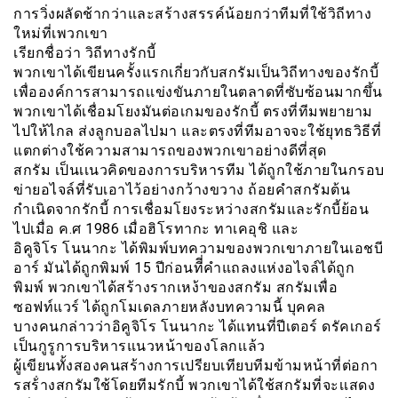
การวิ่งผลัดช้ากว่าและสร้างสรรค์น้อยกว่าทีมที่ใช้วิถีทาง
ใหม่ที่เพวกเขา
เรียกชื่อว่า วิถีทางรักบี้
พวกเขาได้เขียนครั้งแรกเกี่ยวกับสกรัมเป็นวิถีทางของรักบี้
เพื่อองค์การสามารถเเข่งขันภายในตลาดที่ซับซ้อนมากขึ้น
พวกเขาได้เชื่อมโยงมันต่อเกมของรักบี้ ตรงที่ทีมพยายาม
ไปให้ไกล ส่งลูกบอลไปมา และตรงที่ทีมอาจจะใช้ยุทธวิธีที่
แตกต่างใช้ความสามารถของพวกเขาอย่างดีที่สุด
สกรัม เป็นเเนวคิดของการบริหารทีม ได้ถูกใช้ภายในกรอบ
ข่ายอไจล์ที่รับเอาไว้อย่างกว้างขวาง ถ้อยคำสกรัมต้น
กำเนิดจากรักบี้ การเชื่อมโยงระหว่างสกรัมและรักบี้ย้อน
ไปเมื่อ ค.ศ 1986 เมื่อฮิโรทากะ ทาเคอุชิ และ
อิคูจิโร โนนากะ ได้พิมพ์บทความของพวกเขาภายในเอชบี
อาร์ มันได้ถูกพิมพ์ 15 ปีก่อนทีี่่คำแถลงแห่งอไจล์ได้ถูก
พิมพ์ พวกเขาได้สร้างรากเหง้าของสกรัม สกรัมเพื่อ
ซอฟท์แวร์ ได้ถูกโมเดลภายหลังบทความนี้ บุคคล
บางคนกล่าวว่าอิคูจิโร โนนากะ ได้แทนที่ปีเตอร์ ดรัคเกอร์
เป็นกูรูการบริหารแนวหน้าของโลกเเล้ว
ผู้เขียนทั้งสองคนสร้างการเปรียบเทียบทีมข้ามหน้าที่ต่อกา
รสร้่างสกรัมใช้โดยทีมรักบี้ พวกเขาได้ใช้สกรัมที่จะเเสดง