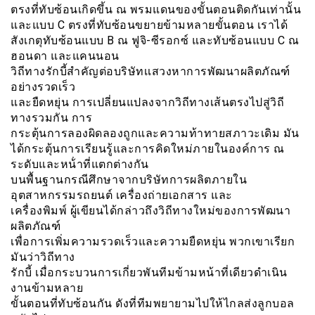
ตรงที่ทับซ้อนเกิดขึ้น ณ พรมแดนของขั้นตอนติดกันเท่านั้น
และแบบ C ตรงที่ทับซ้อนขยายข้ามหลายขั้นตอน เราได้
สังเกตุทับซ้อนแบบ B ณ ฟูจิ-ซีรอกซ์ และทับซ้อนแบบ C ณ
ฮอนดา และแคนนอน
วิถีทางรักบี้สำคัญต่อบริษัทเเสวงหาการพัฒนาผลิตภัณฑ์
อย่างรวดเร็ว
และยืดหยุ่น การเปลี่ยนแปลงจากวิถีทางเส้นตรงไปสู่วิถี
ทางรวมกัน การ
กระตุ้นการลองผิดลองถูกและความท้าทายสภาวะเดิม มัน
ได้กระตุ้นการเรียนรู้และการคิดใหม่ภายในองค์การ ณ
ระดับและหน้่าที่แตกต่างกัน
บนพื้นฐานกรณีศึกษาจากบริษัทการผลิตภายใน
อุตสาหกรรมรถยนต์ เครื่องถ่ายเอกสาร และ
เครื่องพิมพ์ ผู้เขียนได้กล่าวถึงวิถีทางใหม่ของการพัฒนา
ผลิตภัณฑ์
เพื่อการเพิ่มความรวดเร็วและความยืดหยุ่น พวกเขาเรียก
มันว่าวิถีทาง
รักบี้ เมื่อกระบวนการเกี่ยวพันทีมข้ามหน้าที่เดียวดำเนิน
งานข้ามหลาย
ขั้นตอนที่ทับซ้อนกัน ดังที่ทีมพยายามไปให้ไกลส่งลูกบอล