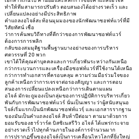
เอกสารเกินไป ค่านิยมและหลักการของคำแถลงอไจล์
ทำให้ทีมสามารถปรับตัว ตอบสนองได้อย่างรวดเร็ว และ
เปลี่ยนแปลงอย่างมีประสิทธิภาพ
คำแถลงอไจล์สะท้อนมุมมองของนักพัฒนาซอฟท์แวร์ที่มี
วิสัยทัศน์ เชื่อ
ว่าการค้นพบวิถีทางที่ดีกว่าของการพัฒนาซอฟท์แวร์
ต้องการการพลิก
กลับของสมมุติฐานพื้นฐานบางอย่างของการบริหาร
ศตวรรษที่ 20 พวก
เขาได้ให้คุณค่าบุคคลและการเกี่ยวพันระหว่างกันเหนือ
กว่ากระบวนการและเครื่องมือซอฟท์แวร์ที่ใช้งานได้เหนือ
กว่าการทำเอกสารที่ครอบคลุม ความร่วมมือร่วมใจของ
ลูกค้าเหนือกว่าการเจรจาต่อรองสัญญา และการตอบ
สนองการเปลี่ยนแปลงเหนือกว่าการเดินตามแผน
อไจล์ มักจะถูมองเป็นกลุ่มของการปฏิบัติการบริหารเกี่ยว
พันกับการพัฒนาซอฟท์แวร์ นั่นเป็นเพราะว่าผู้สนับสนุนอ
ไจล์เริ่มแรกเป็นนักพัฒนาซอฟท์แวรฺ์ และเอกสารรากฐาน
ของมันเป็นคำแถลงอไจล์ สิบห้าปีต่อมา ตามมาด้วยการ
ยอมรับของฮาร์วาร์ด บิสซิเนสรีวิว อไจล์ ได้แพร่กระจาย
อย่างรวดเร็วไปทุกด้านภายในองค์การจำนวนมาก
การปรากฏขึ้นของอไจล์เป็นการเคลื่อนไหวโลกที่ยิ่งใหญ่