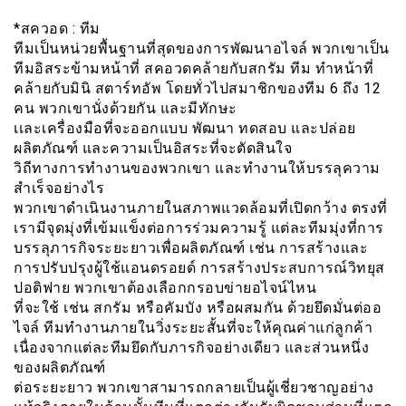
*สควอด : ทีม
ทีมเป็นหน่วยพื้นฐานที่สุดของการพัฒนาอไจล์ พวกเขาเป็น
ทีมอิสระข้ามหน้าที่ สคอวดคล้ายกับสกรัม ทีม ทำหน้าที่
คล้ายกับมินิ สตาร์ทอัพ โดยทั่วไปสมาชิกของทีม 6 ถึง 12
คน พวกเขานั่งด้วยกัน และมีทักษะ
เเละเครื่องมือที่จะออกแบบ พัฒนา ทดสอบ และปล่อย
ผลิตภัณฑ์ และความเป็นอิสระที่จะตัดสินใจ
วิถีทางการทำงานของพวกเขา และทำงานให้บรรลุความ
สำเร็จอย่างไร
พวกเขาดำเนินงานภายในสภาพแวดล้อมที่เปิดกว้าง ตรงที่
เรามีจุดมุ่งที่เข้มแข็งต่อการร่วมความรู้ แต่ละทีมมุ่งที่การ
บรรลุภารกิจระยะยาวเพื่อผลิตภัณฑ์ เช่น การสร้างและ
การปรับปรุงผู้ใช้แอนดรอยด์ การสร้างประสบการณ์วิทยุส
ปอติฟาย พวกเขาต้องเลือกกรอบข่ายอไจน์ไหน
ที่จะใช้ เช่น สกรัม หรือคัมบัง หรือผสมกัน ด้วยยึดมั่นต่ออ
ไจล์ ทีมทำงานภายในวิ่งระยะสั้นที่จะให้คุณค่าแก่ลูกค้า
เนื่องจากแต่ละทีมยึดกับภารกิจอย่างเดียว และส่วนหนึ่ง
ของผลิตภัณฑ์
ต่อระยะยาว พวกเขาสามารถกลายเป็นผู้เชี่ยวชาญอย่าง