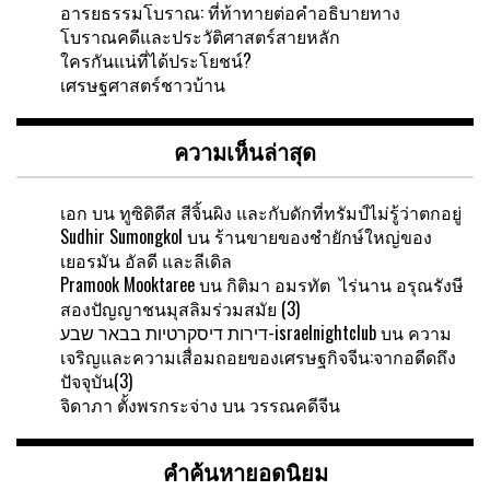
อารยธรรมโบราณ: ที่ท้าทายต่อคำอธิบายทาง
โบราณคดีและประวัติศาสตร์สายหลัก
ใครกันแน่ที่ได้ประโยชน์?
เศรษฐศาสตร์ชาวบ้าน
ความเห็นล่าสุด
เอก
บน
ทูซิดิดีส สีจิ้นผิง และกับดักที่ทรัมป์ไม่รู้ว่าตกอยู่
Sudhir Sumongkol
บน
ร้านขายของชำยักษ์ใหญ่ของ
เยอรมัน อัลดี และลีเดิล
Pramook Mooktaree
บน
กิติมา อมรทัต ไร่นาน อรุณรังษี
สองปัญญาชนมุสลิมร่วมสมัย (3)
דירות דיסקרטיות בבאר שבע-israelnightclub
บน
ความ
เจริญและความเสื่อมถอยของเศรษฐกิจจีน:จากอดีดถึง
ปัจจุบัน(3)
จิดาภา ตั้งพรกระจ่าง
บน
วรรณคดีจีน
คำค้นหายอดนิยม