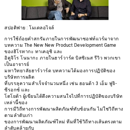
สปอติฟาย : โมเดลอไจล์
การใช้ถ้อยคำสกรัมภายในการพัฒนาซอฟท์แวร์มาจาก
บทความ The New New Product Development Game
ของฮิโรทากะ ทาเคอุชิ และ
อิคูจิโร โนนากะ ภายในฮาร์วาร์ด บิสซิเนส รีวิว พวกเขา
เป็นอาจารย์
มหาวิทยาลัยฮาร์วาร์ด บทความได้มองการปฏิบัติของ
บริษัทการผลิต
ที่บรรลุความสำเร็จจำนวนหนึ่ง เช่น ฮอนด้า 3 เอ็ม ฟูจิ-
ซีรอกซ์ และ
โตโยต้า ผู้เขียนได้ดึงความสนใจไปที่การปฏิบัติของบริษัท
เหล่านี้ของ
การมีวิถีทางการพัฒนาผลิตภัณฑ์ทับซ้อนกัน ไม่ใช่วิถีทาง
ตามลำดับเก่า
ของการพัฒนาผลิตภัณฑ์ใหม่ ทีมที่ใช้วิถีทางเส้นตรงตาม
ลำดับคล้ายกับ