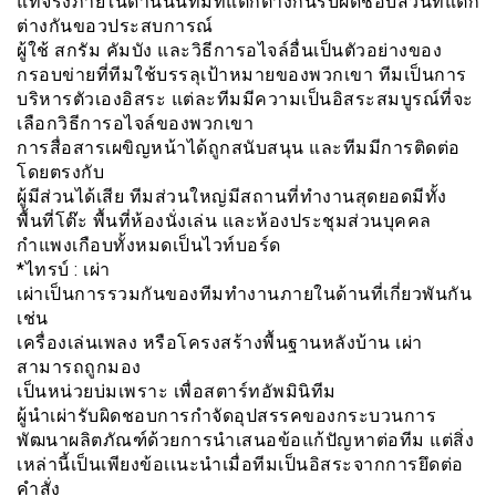
แท้จริงภายในด้านนั้นทีมที่แตกต่างกันรับผิดชอบส่วนที่แตก
ต่างกันขอวประสบการณ์
ผู้ใช้ สกรัม คัมบัง และวิธีการอไจล์อื่นเป็นตัวอย่างของ
กรอบข่ายที่ทีมใช้บรรลุเป้าหมายของพวกเขา ทีมเป็นการ
บริหารตัวเองอิสระ แต่ละทีมมีความเป็นอิสระสมบูรณ์ที่จะ
เลือกวิธีการอไจล์ของพวกเขา
การสื่อสารเผขิญหน้าได้ถูกสนับสนุน และทีมมีการติดต่อ
โดยตรงกับ
ผู้มีส่วนได้เสีย ทีมส่วนใหญ่มีสถานที่ทำงานสุดยอดมีทั้ง
พื้นที่โต๊ะ พื้นที่ห้องนั่งเล่น และห้องประชุมส่วนบุคคล
กำแพงเกือบทั้งหมดเป็นไวท์บอร์ด
*ไทรบ์ : เผ่า
เผ่าเป็นการรวมกันของทีมทำงานภายในด้านที่เกี่ยวพันกัน
เช่น
เครื่องเล่นเพลง หรือโครงสร้างพื้นฐานหลังบ้าน เผ่า
สามารถถูกมอง
เป็นหน่วยบ่มเพราะ เพื่อสตาร์ทอัพมินิทีม
ผู้นำเผ่ารับผิดชอบการกำจัดอุปสรรคของกระบวนการ
พัฒนาผลิตภัณฑ์ด้วยการนำเสนอข้อแก้ปัญหาต่อทีม แต่สิ่ง
เหล่านี้เป็นเพียงข้อเเนะนำเมื่อทีมเป็นอิสระจากการยึดต่อ
คำสั่ง