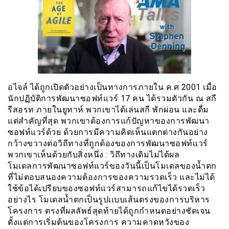
อไจล์ ได้ถูกเปิดตัวอย่างเป็นทางการภายใน ค.ศ 2001 เมื่อ
นักปฏิบัติการพัฒนาซอฟท์แวร์ 17 คน ได้รวมตัวกัน ณ สกี
รีสอรท ภายในยูทาห์ พวกเขาได้เล่นสกี พักผ่อน และดื่ม
แต่สำคัญที่สุด พวกเขาต้องการแก้ปัญหาของการพัฒนา
ซอฟท์แวร์ด้วย ด้วยการมีความคิดเห็นแตกต่างกันอย่าง
กว้างขวางต่อวิถีทางที่ถูกต้องของการพัฒนาซอฟท์เเวร์
พวกเขาเห็นด้วยกับสิ่งหนึ่ง : วิถึทางเดิมไม่ได้ผล
โมเดลการพัฒนาซอฟท์แวร์ของวันนี้เป็นโมเดลของน้ำตก
ที่ไม่ตอบสนองความต้องการของความรวดเร็ว และไม่ได้
ใช้ข้อได้เปรียบของซอฟท์แวร์สามารถแก้ไขได้รวดเร็ว
อย่างไร โมเดลน้ำตกเป็นรูปเเบบเส้นตรงของการบริหาร
โครงการ ตรงที่ผลลัพธ์สุดท้ายได้ถูกกำหนดอย่างชัดเจน
ตั้งแต่การเริ่มต้นของโครงการ ความคาดหวังของ