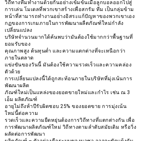
วิถีทางทีมทำงานด้วยกันอย่างเข้มข้นเมื่อลูกบอลออกไปสู่
การเล่น โมเดลที่พวกเขาสร้างเพื่อสกรัม ทีม เป็นกลุ่มข้าม
หน้าที่สามารถทำงานอย่่างอิสระแก้ปัญหาของพวกเขาเอง
กฏของการเกมภายในการพัฒนาผลืตภัณฑ์ใหม่กำลัง
เปลี่ยนแปลง
บริษัทจำนวนมากได้ค้นพบว่ามันต้องใช้มากกว่าพื้นฐานที่
ยอมรับของ
คุณภาพสูง ต้นทุนต่ำ และความแตกต่างที่จะเหนือกว่า
ภายในตลาด
แข่งขันของวันนี้ มันต้องใช้ความรวดเร็วและความคล่อง
ตัวด้วย
การเปลี่ยนแปลงนี้ได้ถูกสะท้อนภายในบริษัทที่มุ่งเน้นการ
พัฒนาผลิต
ภัณฑ์ใหม่เป็นแหล่งของยอดขายใหม่และกำไร เช่น ณ 3
เอ็ม ผลิตภัณฑ์
อายุไม่ถึงห้าปีรับผิดชอบ 25% ของยอดขาย การมุ่งเน้น
ใหม่นี้ต่อความ
รวดเร็วและความยืดหยุ่นต้องการวิถีทางที่แตกต่างกัน เพื่อ
การพัฒนาผลิตภัณฑ์ใหม่ วิถีทางตามลำดับสมัยเดิม หรือวิ่ง
ผลัดต่อการพัฒนา
ผลิตภัณฑ์ – ตัวอย่างคือระบบของนาซา อาจจะขัดเเย้งกับ