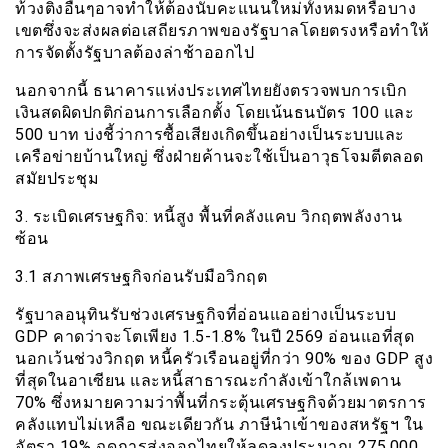
ท้วงติงอื่นๆอาจทำให้ต้องนับคะแนนใหม่ทั้งหมดหรือบาง
เขตซึ่งจะส่งผลต่อเสถียรภาพของรัฐบาลโดยตรงหรือทำให้
การจัดตั้งรัฐบาลต้องล่าช้าออกไป
นอกจากนี้ ธนาคารแห่งประเทศไทยยังตรวจพบการเบิก
เงินสดผิดปกติก่อนการเลือกตั้ง โดยเน้นธนบัตร 100 และ
500 บาท บ่งชี้ว่าการซื้อเสียงเกิดขึ้นอย่างเป็นระบบและ
เครือข่ายบ้านใหญ่ ซึ่งฝ่ายค้านจะใช้เป็นอาวุธโจมตีตลอด
สมัยประชุม
3. ระเบิดเศรษฐกิจ: หนี้สูง พื้นที่คลังแคบ วิกฤตพลังงาน
ซ้อน
3.1 สภาพเศรษฐกิจก่อนรับมือวิกฤต
รัฐบาลอนุทินรับช่วงเศรษฐกิจที่อ่อนแออย่างเป็นระบบ
GDP คาดว่าจะโตเพียง 1.5-1.8% ในปี 2569 อ่อนแอที่สุด
นอกเว้นช่วงวิกฤต หนี้ครัวเรือนอยู่ที่กว่า 90% ของ GDP สูง
ที่สุดในอาเซียน และหนี้สาธารณะกำลังเข้าใกล้เพดาน
70% ซึ่งหมายความว่าพื้นที่กระตุ้นเศรษฐกิจด้วยมาตรการ
คลังแทบไม่เหลือ ขณะเดียวกัน ภาษีนำเข้าของสหรัฐฯ ใน
อัตรา 19% ฉุดการส่งออกไทยให้ลดลงประมาณ 275,000