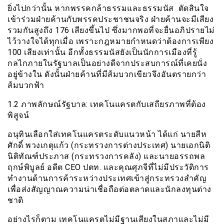
ยิ่งไปกว่านั้น หากพรรคกล้าธรรมและธรรมนัส ตัดสินใจ
เข้าร่วมฝ่ายค้านกับพรรคประชาชนจริง ฝ่ายค้านจะมีเสียง
รวมกันสูงถึง 176 เสียงขึ้นไป ซึ่งมากพอที่จะยื่นอภิปรายไม่
ไว้วางใจได้ทุกเมื่อ เพราะกฎหมายกำหนดว่าต้องการเพียง
100 เสียงเท่านั้น อีกทั้งธรรมนัสยังเป็นนักการเมืองที่รู้
กลไกภายในรัฐบาลเป็นอย่างดีจากประสบการณ์ที่เคยนั่ง
อยู่ข้างใน ดังนั้นฝ่ายค้านที่มีส้มบวกเขียวจึงอันตรายกว่า
ส้มบวกฟ้า
1.2 ภาพลักษณ์รัฐบาล: เทคโนแครตกับเสถียรภาพที่ต้อง
พิสูจน์
อนุทินเลือกใส่เทคโนแครตระดับแนวหน้า ได้แก่ นายสีห
ศักดิ์ พวงเกตุแก้ว (กระทรวงการต่างประเทศ) นายเอกนิติ
นิติทัณฑ์ประภาส (กระทรวงการคลัง) และนายอรรถพล
ฤกษ์พิบูลย์ อดีต CEO ปตท. และคุณศุภจีที่ไม่มีประวัติการ
ทำงานด้านการค้าระหว่างประเทศเข้าสู่กระทรวงสำคัญ
เพื่อส่งสัญญาณความน่าเชื่อถือต่อตลาดและนักลงทุนต่าง
ชาติ
อย่างไรก็ตาม เทคโนแครตไม่มีฐานเสียงในสภาและไม่มี