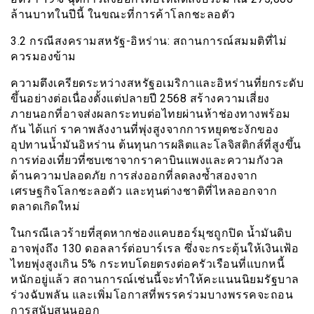
ล้านบาทในปีนี้ ในขณะที่การค้าโลกชะลอตัว
3.2 กรณีสงครามสหรัฐ-อิหร่าน: สถานการณ์สมมติที่ไม่
ควรมองข้าม
ความตึงเครียดระหว่างสหรัฐอเมริกาและอิหร่านที่ยกระดับ
ขึ้นอย่างต่อเนื่องตั้งแต่ปลายปี 2568 สร้างความเสี่ยง
ภายนอกที่อาจส่งผลกระทบต่อไทยผ่านห้าช่องทางพร้อม
กัน ได้แก่ ราคาพลังงานที่พุ่งสูงจากการหยุดชะงักของ
อุปทานน้ำมันอิหร่าน ต้นทุนการผลิตและโลจิสติกส์ที่สูงขึ้น
การท่องเที่ยวที่ซบเซาจากราคาบินแพงและความกังวล
ด้านความปลอดภัย การส่งออกที่ลดลงซ้ำสองจาก
เศรษฐกิจโลกชะลอตัว และทุนต่างชาติที่ไหลออกจาก
ตลาดเกิดใหม่
ในกรณีเลวร้ายที่สุดหากช่องแคบฮอร์มุซถูกปิด น้ำมันดิบ
อาจพุ่งถึง 130 ดอลลาร์ต่อบาร์เรล ซึ่งจะกระตุ้นให้เงินเฟ้อ
ไทยพุ่งสูงเกิน 5% กระทบโดยตรงต่อครัวเรือนที่แบกหนี้
หนักอยู่แล้ว สถานการณ์เช่นนี้จะทำให้คะแนนนิยมรัฐบาล
ร่วงฉับพลัน และเพิ่มโอกาสที่พรรคร่วมบางพรรคจะถอน
การสนับสนุนออก