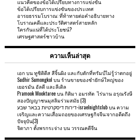
แนวคิดของข้อได้เปรียบทางการแข่งขัน
ข้อได้เปรียบการแข่งขันของประเทศ
อารยธรรมโบราณ: ที่ท้าทายต่อคำอธิบายทาง
โบราณคดีและประวัติศาสตร์สายหลัก
ใครกันแน่ที่ได้ประโยชน์?
เศรษฐศาสตร์ชาวบ้าน
ความเห็นล่าสุด
เอก
บน
ทูซิดิดีส สีจิ้นผิง และกับดักที่ทรัมป์ไม่รู้ว่าตกอยู่
Sudhir Sumongkol
บน
ร้านขายของชำยักษ์ใหญ่ของ
เยอรมัน อัลดี และลีเดิล
Pramook Mooktaree
บน
กิติมา อมรทัต ไร่นาน อรุณรังษี
สองปัญญาชนมุสลิมร่วมสมัย (3)
דירות דיסקרטיות בבאר שבע-israelnightclub
บน
ความ
เจริญและความเสื่อมถอยของเศรษฐกิจจีน:จากอดีดถึง
ปัจจุบัน(3)
จิดาภา ตั้งพรกระจ่าง
บน
วรรณคดีจีน