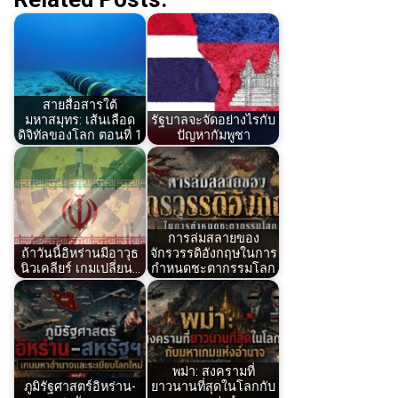
สายสื่อสารใต้
มหาสมุทร: เส้นเลือด
รัฐบาลจะจัดอย่างไรกับ
ดิจิทัลของโลก ตอนที่ 1
ปัญหากัมพูชา
การล่มสลายของ
ถ้าวันนี้อิหร่านมีอาวุธ
จักรวรรดิอังกฤษในการ
นิวเคลียร์ เกมเปลี่ยน…
กำหนดชะตากรรมโลก
พม่า: สงครามที่
ภูมิรัฐศาสตร์อิหร่าน-
ยาวนานที่สุดในโลกกับ