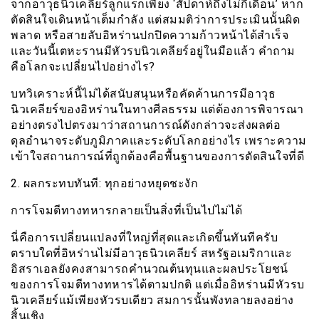
จากอาวุธนิวเคลียร์ลูกแรกเพียง ‘สัปดาห์ถึงไม่กี่เดือน’ หาก
ตัดสินใจเดินหน้าเต็มกำลัง แต่สมมติว่าการประเมินนั้นผิด
พลาด หรือสายลับอิหร่านปกปิดความก้าวหน้าได้สำเร็จ
และวันนี้เตหะรานมีหัวรบนิวเคลียร์อยู่ในมือแล้ว คำถาม
คือโลกจะเปลี่ยนไปอย่างไร?
บทวิเคราะห์นี้ไม่ได้สนับสนุนหรือคัดค้านการมีอาวุธ
นิวเคลียร์ของอิหร่านในทางศีลธรรม แต่ต้องการพิจารณา
อย่างตรงไปตรงมาว่าสถานการณ์ดังกล่าวจะส่งผลต่อ
ดุลอำนาจระดับภูมิภาคและระดับโลกอย่างไร เพราะความ
เข้าใจสถานการณ์ที่ถูกต้องคือพื้นฐานของการตัดสินใจที่ดี
2. ผลกระทบทันที: ทุกอย่างหยุดชะงัก
การโจมตีทางทหารกลายเป็นสิ่งที่เป็นไปไม่ได้
นี่คือการเปลี่ยนแปลงที่ใหญ่ที่สุดและเกิดขึ้นทันทีครับ
ตราบใดที่อิหร่านไม่มีอาวุธนิวเคลียร์ สหรัฐอเมริกาและ
อิสราเอลยังคงสามารถคำนวณต้นทุนและผลประโยชน์
ของการโจมตีทางทหารได้ตามปกติ แต่เมื่ออิหร่านมีหัวรบ
นิวเคลียร์แม้เพียงหัวรบเดียว สมการนั้นพังทลายลงอย่าง
สิ้นเชิง