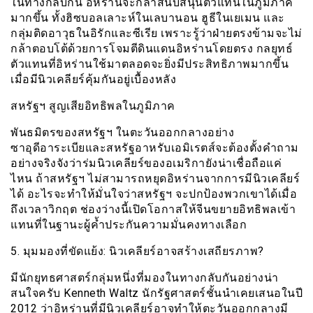
ในทางกลับกัน อิหร่านจะกล้าสนับสนุนตัวแทนในภูมิภาค
มากขึ้น ทั้งฮิซบอลเลาะห์ในเลบานอน ฮูธีในเยเมน และ
กลุ่มติดอาวุธในอิรักและซีเรีย เพราะรู้ว่าฝ่ายตรงข้ามจะไม่
กล้าตอบโต้ด้วยการโจมตีดินแดนอิหร่านโดยตรง กลยุทธ์
ตัวแทนที่อิหร่านใช้มาตลอดจะยิ่งมีประสิทธิภาพมากขึ้น
เมื่อมีนิวเคลียร์คุ้มกันอยู่เบื้องหลัง
สหรัฐฯ สูญเสียอิทธิพลในภูมิภาค
พันธมิตรของสหรัฐฯ ในตะวันออกกลางอย่าง
ซาอุดีอาระเบียและสหรัฐอาหรับเอมิเรตส์จะต้องตั้งคำถาม
อย่างจริงจังว่าร่มนิวเคลียร์ของอเมริกายังน่าเชื่อถือแค่
ไหน ถ้าสหรัฐฯ ไม่สามารถหยุดอิหร่านจากการมีนิวเคลียร์
ได้ อะไรจะทำให้มั่นใจว่าสหรัฐฯ จะปกป้องพวกเขาได้เมื่อ
ถึงเวลาวิกฤต ช่องว่างนี้เปิดโอกาสให้จีนขยายอิทธิพลเข้า
แทนที่ในฐานะผู้ค้ำประกันความมั่นคงทางเลือก
5. มุมมองที่ขัดแย้ง: นิวเคลียร์อาจสร้างเสถียรภาพ?
มีนักยุทธศาสตร์กลุ่มหนึ่งที่มองในทางกลับกันอย่างน่า
สนใจครับ Kenneth Waltz นักรัฐศาสตร์ชั้นนำเคยเสนอในปี
2012 ว่าอิหร่านที่มีนิวเคลียร์อาจทำให้ตะวันออกกลางมี