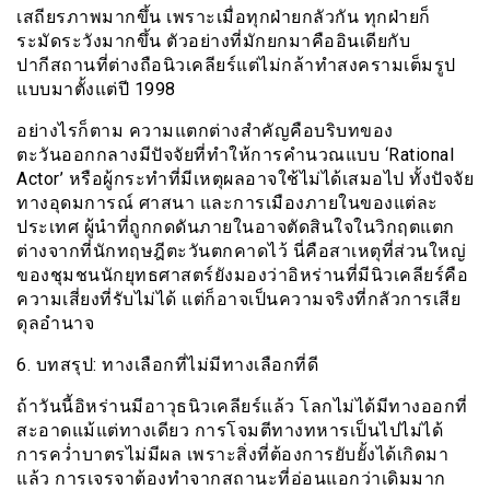
เสถียรภาพมากขึ้น เพราะเมื่อทุกฝ่ายกลัวกัน ทุกฝ่ายก็
ระมัดระวังมากขึ้น ตัวอย่างที่มักยกมาคืออินเดียกับ
ปากีสถานที่ต่างถือนิวเคลียร์แต่ไม่กล้าทำสงครามเต็มรูป
แบบมาตั้งแต่ปี 1998
อย่างไรก็ตาม ความแตกต่างสำคัญคือบริบทของ
ตะวันออกกลางมีปัจจัยที่ทำให้การคำนวณแบบ ‘Rational
Actor’ หรือผู้กระทำที่มีเหตุผลอาจใช้ไม่ได้เสมอไป ทั้งปัจจัย
ทางอุดมการณ์ ศาสนา และการเมืองภายในของแต่ละ
ประเทศ ผู้นำที่ถูกกดดันภายในอาจตัดสินใจในวิกฤตแตก
ต่างจากที่นักทฤษฎีตะวันตกคาดไว้ นี่คือสาเหตุที่ส่วนใหญ่
ของชุมชนนักยุทธศาสตร์ยังมองว่าอิหร่านที่มีนิวเคลียร์คือ
ความเสี่ยงที่รับไม่ได้ แต่ก็อาจเป็นความจริงที่กลัวการเสีย
ดุลอำนาจ
6. บทสรุป: ทางเลือกที่ไม่มีทางเลือกที่ดี
ถ้าวันนี้อิหร่านมีอาวุธนิวเคลียร์แล้ว โลกไม่ได้มีทางออกที่
สะอาดแม้แต่ทางเดียว การโจมตีทางทหารเป็นไปไม่ได้
การคว่ำบาตรไม่มีผล เพราะสิ่งที่ต้องการยับยั้งได้เกิดมา
แล้ว การเจรจาต้องทำจากสถานะที่อ่อนแอกว่าเดิมมาก