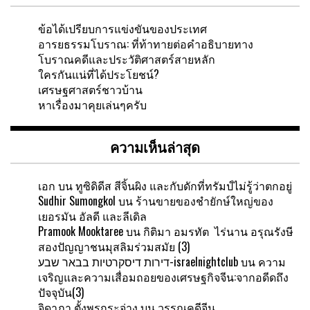
ข้อได้เปรียบการแข่งขันของประเทศ
อารยธรรมโบราณ: ที่ท้าทายต่อคำอธิบายทาง
โบราณคดีและประวัติศาสตร์สายหลัก
ใครกันแน่ที่ได้ประโยชน์?
เศรษฐศาสตร์ชาวบ้าน
หาเรื่องมาคุยเล่นๆครับ
ความเห็นล่าสุด
เอก
บน
ทูซิดิดีส สีจิ้นผิง และกับดักที่ทรัมป์ไม่รู้ว่าตกอยู่
Sudhir Sumongkol
บน
ร้านขายของชำยักษ์ใหญ่ของ
เยอรมัน อัลดี และลีเดิล
Pramook Mooktaree
บน
กิติมา อมรทัต ไร่นาน อรุณรังษี
สองปัญญาชนมุสลิมร่วมสมัย (3)
דירות דיסקרטיות בבאר שבע-israelnightclub
บน
ความ
เจริญและความเสื่อมถอยของเศรษฐกิจจีน:จากอดีดถึง
ปัจจุบัน(3)
จิดาภา ตั้งพรกระจ่าง
บน
วรรณคดีจีน