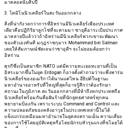
มาตลอดนับสิบปี
3. โดมิโนนิวเคลียร์ในตะวันออกกลาง
สิ่งที่น่ากังวลกว่าการที่อิหร่านมีนิวเคลียร์เพียงประเทศ
เดียวคือปฏิกิริยาลูกโซ่ที่จะตามมา ซาอุดีอาระเบียประกาศ
มาหลายปีแล้วว่าถ้าอิหร่านมีนิวเคลียร์พวกเขาจะพัฒนา
ของตัวเองทันที มกุฎราชกุมาร Mohammed bin Salman
เคยให้สัมภาษณ์ชัดเจนว่าซาอุดีฯ จะไม่ยอมด้อยกว่า
อิหร่าน
ตุรกีซึ่งเป็นสมาชิก NATO แต่มีความทะเยอทะยานที่เป็น
อิสระมากขึ้นในยุค Erdogan ก็อาจตั้งคำถามว่าจะพึ่งพาร่ม
นิวเคลียร์ของอเมริกาได้นานแค่ไหน อียิปต์ในฐานะ
มหาอำนาจอาหรับที่ใหญ่ที่สุดก็อาจรู้สึกว่าต้องรักษา
สถานะในภูมิภาค ตะวันออกกลางที่มีห้าถึงหกประเทศถือ
นิวเคลียร์พร้อมกันคือฝันร้ายที่นักยุทธศาสตร์ทุกคน
พยายามป้องกัน เพราะระบบ Command and Control และ
ความปลอดภัยของคลังอาวุธในประเทศเหล่านี้ไม่ได้
แข็งแกร่งเหมือนมหาอำนาจในยุคสงครามเย็น ความเสี่ยง
ของการใช้โดยอุบัติเหตุหรือโดยนักรบหัวรุนแรงที่ขโมยได้