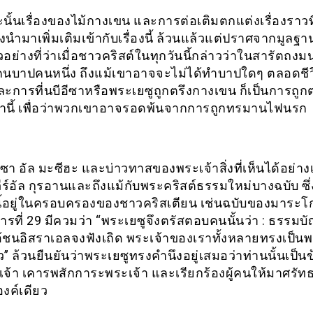
ั้นเรื่องของไม้กางเขน และการต่อเติมตกแต่งเรื่องราวที
่งนำมาเพิ่มเติมเข้ากับเรื่องนี้ ล้วนแล้วแต่ปราศจากมูลฐา
ตัวอย่างที่ว่าเมื่อชาวคริสต์ในทุกวันนี้กล่าวว่าในสารัตถงมนุ
คนบาปคนหนึ่ง ถึงแม้เขาอาจจะไม่ได้ทำบาปใดๆ ตลอดชี
ละการที่นบีอีซาหรือพระเยซูถูกตรึงกางเขน ก็เป็นการถู
ล่านี้ เพื่อว่าพวกเขาอาจรอดพ้นจากการถูกทรมานไฟนรก
า อัล มะซีฮะ และบ่าวทาสของพระเจ้าสิ่งที่เห็นได้อย่าง
ีร์อัล กุรอานและถึงแม้กับพระคริสต์ธรรมใหม่บางฉบับ ซึ
นนี้อยู่ในครอบครองของชาวคริสเตียน เช่นฉบับของมาระโก
รที่ 29 มีควมว่า “พระเยซูจึงตรัสตอบคนนั้นว่า : ธรรมบัญ
โอ้ชนอิสราเอลจงฟังเถิด พระเจ้าของเราทั้งหลายทรงเป็นพ
ว” ล้วนยืนยันว่าพระเยซูทรงคำนึงอยู่เสมอว่าท่านนั้นเป็น
จ้า เคารพสักการะพระเจ้า และเรียกร้องผู้คนให้มาศรัท
งค์เดียว