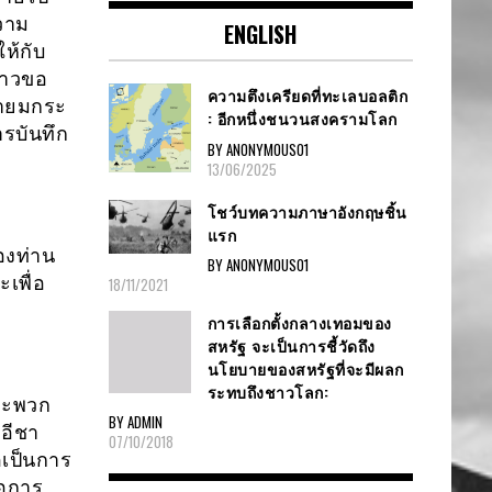
ความ
ENGLISH
ห้กับ
งราวขอ
ความตึงเครียดที่ทะเลบอลติก
ธายมกระ
: อีกหนึ่งชนวนสงครามโลก
ารบันทึก
BY ANONYMOUS01
13/06/2025
โชว์บทความภาษาอังกฤษชิ้น
แรก
องท่าน
BY ANONYMOUS01
เพื่อ
18/11/2021
การเลือกตั้งกลางเทอมของ
สหรัฐ จะเป็นการชี้วัดถึง
นโยบายของสหรัฐที่จะมีผลก
ระทบถึงชาวโลก:
และพวก
BY ADMIN
อีชา
07/10/2018
อเป็นการ
่อการ