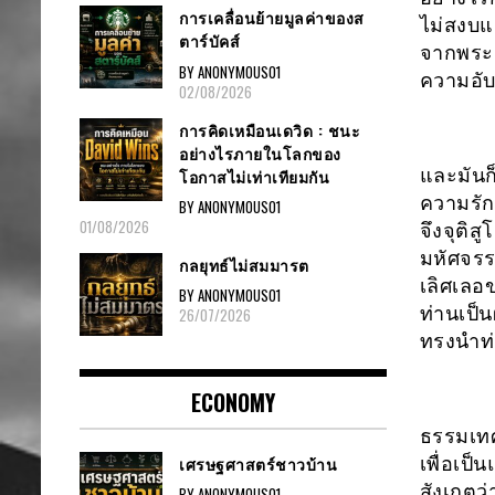
การเคลื่อนย้ายมูลค่าของส
ไม่สงบแล
ตาร์บัคส์
จากพระเจ
BY ANONYMOUS01
ความอั
02/08/2026
การคิดเหมือนเดวิด : ชนะ
อย่างไรภายในโลกของ
และมันก
โอกาสไม่เท่าเทียมกัน
ความรัก
BY ANONYMOUS01
01/08/2026
จึงจุติส
มหัศจรรย
กลยุทธ์ไม่สมมารต
เลิศเลอข
BY ANONYMOUS01
ท่านเป็น
26/07/2026
ทรงนำท่
ECONOMY
ธรรมเทศ
เพื่อเป็
เศรษฐศาสตร์ชาวบ้าน
สังเกตว่
BY ANONYMOUS01