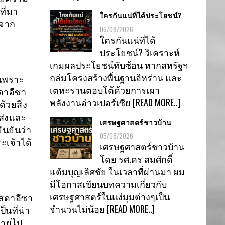
ที่มา
ใครกันแน่ที่ได้ประโยชน์?
นจาก
06/08/2026
ใครกันแน่ที่ได้
ประโยชน์? วิเคราะห์
เกมผลประโยชน์ทับซ้อน หากสหรัฐฯ
ถล่มโครงสร้างพื้นฐานอิหร่าน และ
นเพราะ
เตหะรานตอบโต้ด้วยการเผา
ดาอีซา
พลังงานอ่าวเปอร์เซีย
[READ MORE..]
้วยสิ่ง
งส่งและ
เศรษฐศาสตร์ชาวบ้าน
ืนยันว่า
05/08/2026
ะเจ้าได้
เศรษฐศาสตร์ชาวบ้าน
โดย รศ.ดร สมศักดิ์
แต้มบุญเลิศชัย ในเวลาที่ผ่านมา ผม
มีโอกาสเขียนบทความเกี่ยวกับ
เศรษฐศาสตร์ในแง่มุมต่างๆเป็น
าสดาอีซา
จำนวนไม่น้อย
[READ MORE..]
นที่น่า
ญหายไป