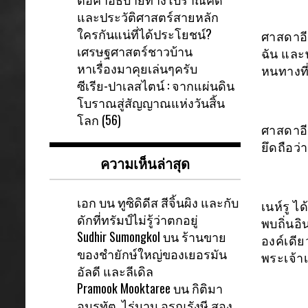
และประวัติศาสตร์สายหลัก
ใครกันแน่ที่ได้ประโยชน์?
ศาสดาอีช
เศรษฐศาสตร์ชาวบ้าน
ฉัน และ
หาเรื่องมาคุยเล่นๆครับ
หนทางที่
ซีเรีย-ปาเลสไตน์ : จากแผ่นดิน
โบราณสู่สัญญาณแห่งวันสิ้น
โลก (56)
ศาสดาอี
ยึดถือว
ความเห็นล่าสุด
เอก
บน
ทูซิดิดีส สีจิ้นผิง และกับ
เนห์รู ไ
ดักที่ทรัมป์ไม่รู้ว่าตกอยู่
พบถิ่นอิ
Sudhir Sumongkol
บน
ร้านขาย
องค์เดีย
ของชำยักษ์ใหญ่ของเยอรมัน
พระเจ้า
อัลดี และลีเดิล
Pramook Mooktaree
บน
กิติมา
อมรทัต ไร่นาน อรุณรังษี สอง