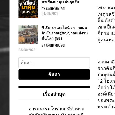
หาเรื่องมาคุยเล่นๆครับ
เพราะฉะน
BY ANONYMOUS01
04/08/2026
เหตุผลซึ
สิ้น ดัง
เขาเป็น
ซีเรีย-ปาเลสไตน์ : จากแผ่น
ดินโบราณสู่สัญญาณแห่งวัน
ก็ตาม แ
สิ้นโลก (56)
ผู้คนเห
BY ANONYMOUS01
03/08/2026
ค้นหา
ศาสดาอีซ
สำหรับ:
จากคัมภ
ปัจจุบั
12 โองกา
คือว่า 
เรื่องล่าสุด
องค์เดีย
ของพระเ
พระเจ้าอ
อารยธรรมโบราณ: ที่ท้าทาย
ต่อคำอธิบายทางโบราณคดี