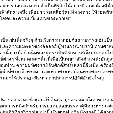
ะการก่อกวน ความจำเป็นที่รู้สึกได้อย่างดีว่าจะต้องมีน้ำ
้าสักคนหนึ่ง เพื่อมาช่วยเหลือผู้คนที่หลงทาง ให้รอดพ้
บโชคและความเบี่ยงเบนของพวกเขา
็เป็นเช่นนั้นจริงๆ ด้วยกับการมากอบกู้สถานการณ์อันเป็
และความเมตตาของอัลลอฮ์ ผู้ทรงกรุณาปรานี ท่านศาส
ูโลกนี้ การถือกำเนิดของผู้ทรงเป็นที่รักท่านนี้จึงประกอบไปด
์ต่างๆ ทั้งหมดเหล่านั้น ก็เพื่อเป็นพยานถึงตำแหน่งอันสู
องท่าน ความมหัศจรรย์อันศักดิ์สิทธิ์เหล่านี้จึงเป็นเครื่องย
ผู้นำที่พระเจ้าทรงมา และที่ว่าพระทัตถ์อันทรงพลังของพร
านมาให้ปรากฏ เพื่อมาสถาปนาการปฏิวัติอันยิ่งใหญ่
นาของอัล มะซีฮะคัมภีร์ อินญีล ถูกส่งลงมาถึงตัวของศ
นแผนการหนึ่งสำหรับการปลดปล่อยบรรดาผู้ที่หลงทาง แต่เป็
า คัมภีร์ที่ถูกวิวรณ์ลงมานี้ (Evangel หรือ Gospel) ได้สู