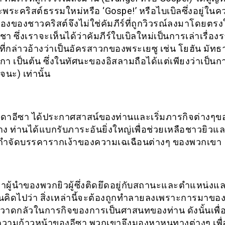
ะพระคริสต์ธรรมใหม่หรือ ‘Gospe!’ หรือไบเบิลซึ่งอยู่ใน
งของชาวคริสต์จึงไม่ใช่คัมภีร์ที่ถูกวิวรณ์ลงมาโดยตรงใ
า ซึ่งเราจะเห็นได้ว่าคัมภีร์ใบเบิลใหม่เป็นการเล่าเรื่อ
ี่กล่าวอ้างว่าเป็นอัครสาวกของพระเยซู เช่น โยฮัน มัท
า เป็นต้น ซึ่งในทัศนะของอิสลามถือได้แต่เพียงว่าเป็นก
จนะ) เท่านั้น
ดาอีซา ได้ประกาศสาสน์ของท่านและเริ่มภารกิจต่างๆข
ง ท่านได้แบกรับภาระอันยิ่งใหญ่เพื่อช่วยเหลือชาวยิวและ
กำจัดบรรคารากเง้าของความเฉเฉือนต่างๆ ของพวกเขา
าผู้นำของพวกยิวผู้ซึ่งติดยึดอยู่กับสถานะและตำแหน่ง
นคิดไปว่า สิ่งเหล่านี้จะต้องถูกทำลายลงเพราะการมาของ
วาดกลัวในการกิจของการเป็นศาสนทของท่าน ดังนั้นเพื่
นความก้าวหน้าของอีซา พวกเขาจึงมองหาหนทางต่างๆ เพื