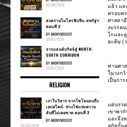
05/08/2026
แล้ว แล
ครอบครอ
ศาสดาอีช
สงครามไมโครชิปจีน-สหรัฐฯ
ตอนที่ 2
งบรรคนท
BY ANONYMOUS01
โกและลูก
30/07/2026
ฮะดิษ (ว
จากแลนด์บริดจ์สู่ NORTH-
SOUTH CORRIDOR
BY ANONYMOUS01
ท่านศาส
23/07/2026
ในวงกว้า
เป็นการ
RELIGION
เงาในวิหาร จากโซโลมอนถึง
แต่บรรด
เอปสไตน์: ห่วงโซ่แห่งความ
เขาพากั
ลับที่ไม่เคยขาด ตอนที่ 2
และจึงห
BY ANONYMOUS01
26/05/2026
สกัดกั้