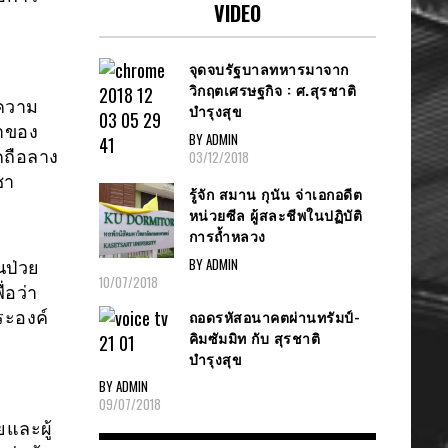
VIDEO
จุดจบรัฐบาลทหารมาจาก
วิกฤตเศรษฐกิจ : ศ.สุรชาติ
ีความ
บำรุงสุข
ทำของ
BY ADMIN
คถือลาง
03/12/2018
ซา
รู้จัก สมาน กุนัน จ่าเอกอดีต
หน่วยซีล ผู้สละชีพในปฏิบัติ
การถ้ำหลวง
BY ADMIN
นป่วย
10/07/2018
่อว่า
ถอดรหัสอนาคตผ่านทรัมป์-
ระองค์
คิมซัมมิท กับ สุรชาติ
บำรุงสุข
BY ADMIN
09/07/2018
และผู้