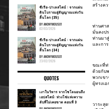
สร้างคว
ซีเรีย​-ปาเลสไตน์​ : จากแผ่น
ดินโบราณสู่สัญญาณ​แห่งวัน
สิ้นโลก​ (35)
BY ANONYMOUS01
ท่านศาส
02/03/2026
มั่นคงป
ท่านมาส
ซีเรีย​-ปาเลสไตน์​ : จากแผ่น
และการบ
ดินโบราณสู่สัญญาณ​แห่งวัน
สิ้นโลก​ (34)
BY ANONYMOUS01
23/02/2026
ขณะที่ท
ด้วยกับพ
QUOTES
พวกเขาจ
ผู้ทรงเ
เงาในวิหาร จากโซโลมอนถึง
เอปสไตน์: ห่วงโซ่แห่งความ
ลับที่ไม่เคยขาด ตอนที่ 3
วาระสุด
BY ANONYMOUS01