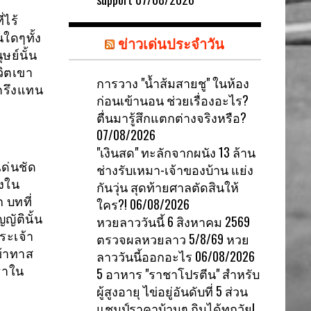
่ไร้
นใดๆทั้ง
ข่าวเด่นประจำวัน
ษย์นั้น
วิตเขา
การวาง "น้ำส้มสายชู" ในห้อง
กตรึงแทน
ก่อนเข้านอน ช่วยเรื่องอะไร?
ตื่นมารู้สึกแตกต่างจริงหรือ?
07/08/2026
"เงินสด" ทะลักจากผนัง 13 ล้าน
เด่นชัด
ช่างรับเหมา-เจ้าของบ้าน แย่ง
่งใน
กันวุ่น สุดท้ายศาลตัดสินให้
 บทที่
ใคร?!
06/08/2026
ญัตินั้น
หวยลาววันนี้ 6 สิงหาคม 2569
ระเจ้า
ตรวจผลหวยลาว 5/8/69 หวย
ข้าทาส
ลาววันนี้ออกอะไร
06/08/2026
ธาใน
5 อาหาร "ราชาโปรตีน" สำหรับ
ผู้สูงอายุ ไข่อยู่อันดับที่ 5 ส่วน
แชมป์ราคาบ้านๆ กินได้ทุกวัย!