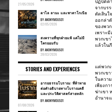
ปฏิบัติ
27/05/2026
จากบรรดา
ดาไล ลามะ และพาตาโกเนีย
ตัดสินใ
BY ANONYMOUS01
ออกล่าต
02/05/2026
ของพวกเ
เพราะมี
สงครามที่ทุกฝ่ายแพ้ แต่ไม่มี
พวกเขาไ
ใครยอมรับ
แล้วในภี
BY ANONYMOUS01
28/03/2026
แต่พวกเ
STORIES AND EXPERIENCES
พวกเขาว่
ในความส
อารยธรรมโบราณ: ที่ท้าทาย
เพียงกา
ต่อคำอธิบายทางโบราณคดี
ฆ่าเขา 
และประวัติศาสตร์สายหลัก
อำนาจแล
BY ANONYMOUS01
07/08/2026