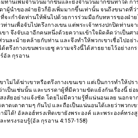
ตามท่านเพิ่มจำนวนมากขึ้นและยิ่งจำนวนมากขึ้นท่าใด กา
ผู้นำของฝ่ายยิวก็ยิงเพิ่มมากขึ้นเท่านั้น จนถึงขนาดที่
จที่จะกำจัดท่านให้พ้นไปด้วยการร่วมมือกับทหารของฝ่าย
ัวท่านเพื่อจับไปตรึงกางเขน แต่พระเจ้าทรงปกปิดท่าน
ขา จึงจับเอาอีกคนหนึ่งด้วยความเข้าใจผิดคิดว่าเป็นศ
ส่วนละม้ายคล้ายกับท่าน และจึงทำให้พวกเขาเชื่อไปอย่าง
ด้ตรึงกางเขนพระเยซู ความจริงนี้ได้สาธยายไว้อย่างกร
ร์อัล กุรอาน
ขาไม่ได้ฆ่าเขาหรือตรึงกางเขนเขา แต่เป็นการทำให้ปร
าเป็นเช่นนั้น และบรรดาผู้ที่มีความขัดแย้งกันเรื่องนี้ ย่อ
งสัยอย่างแจ้งชัด โดยไม่มีความรู้ที่แน่นอนเลย นอกจาก
รคาดเดาตามๆ กันไป และถือเป็นแน่นอนได้เลยว่าพวกเขา
หามิได้! อัลลอฮ์ทรงเทิดเขายังพระองค์ และพระองค์ทรงสู
ะทรงรอบรู้(อัล กุรอาน 4:157-158)