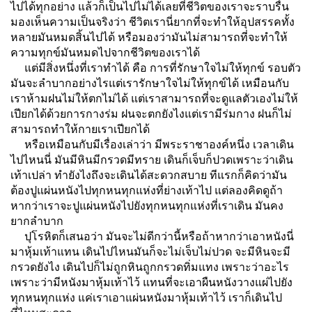
ไปได้ทุกอย่าง แล้วก็เป็นไปไม่ได้เลยที่ชีวิตของเราจะราบรื่น
มองเห็นความเป็นจริงว่า ชีวิตเรานี่ยากที่จะทำให้อุปสรรคทั้ง
หลายมันหมดสิ้นไปได้ หรือมองว่ามันไม่สามารถที่จะทำให้
ความทุกข์มันหมดไปจากชีวิตของเราได้
แต่มีสิ่งหนึ่งที่เราทำได้ คือ การที่รักษาใจไม่ให้ทุกข์ รอบตัว
มันจะลำบากอย่างไรแต่เรารักษาใจไม่ให้ทุกข์ได้ เหมือนกับ
เราห้ามฝนไม่ให้ตกไม่ได้ แต่เราสามารถที่จะดูแลตัวเองไม่ให้
เปียกได้ด้วยการกางร่ม ฝนจะตกยังไงแต่เรามีร่มกาง ฝนก็ไม่
สามารถทำให้กายเราเปียกได้
หรือเหมือนกับมีเรื่องเล่าว่า มีพระราชาองค์หนึ่ง เวลาเดิน
ไปไหนนี่ มันมีหินมีกรวดมีทราย เดินก็เจ็บก็ปวดเพราะว่าเดิน
เท้าเปล่า ทำยังไงถึงจะเดินได้สะดวกสบาย ทีแรกก็คิดว่ามัน
ต้องปูแผ่นหนังไปทุกหนทุกแห่งที่ย่างเท้าไป แต่ลองคิดดูถ้า
หากว่าเราจะปูแผ่นหนังไปยังทุกหนทุกแห่งที่เราเดิน มันคง
ยากลำบาก
ปุโรหิตก็เสนอว่า มันจะไม่ดีกว่านี้หรือถ้าหากว่าเอาหนังนี่
มาหุ้มเท้าแทน เดินไปไหนมันก็จะไม่เจ็บไม่ปวด จะมีหินจะมี
กรวดยังไง เดินไปก็ไม่ถูกหินถูกกรวดทิ่มแทง เพราะว่าอะไร
เพราะว่ามีหนังมาหุ้มเท้าไว้ แทนที่จะเอาผืนหนังวางแผ่ไปยัง
ทุกหนทุกแห่ง แค่เราเอาแผ่นหนังมาหุ้มเท้าไว้ เราก็เดินไป