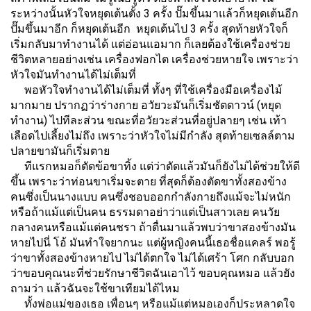
ระหว่างนั้นหัวใจหยุดเต้นตั้ง 3 ครั้ง ปั๊มขึ้นมาแล้วก็หยุดเต้นอีก
ปั๊มขึ้นมาอีก ก็หยุดเต้นอีก หยุดเต้นไป 3 ครั้ง สุดท้ายหัวใจก็
เริ่มกลับมาทำงานได้ แต่อ่อนแอมาก ก็เลยต้องใช้เครื่องช่วย
ชีวิตหลายอย่างเช่น เครื่องฟอกไต เครื่องช่วยหายใจ เพราะว่า
หัวใจมันทำงานได้ไม่เต็มที่
พอหัวใจทำงานได้ไม่เต็มที่ ทั้งๆ ที่ใช้เครื่องมือเครื่องไม้
มากมาย ปรากฏว่าร่างกาย อวัยวะมันก็เริ่มชัตดาวน์ (หยุด
ทำงาน) ไปทีละส่วน ขณะที่อวัยวะส่วนที่อยู่ปลายๆ เช่น เท้า
เลือดไปเลี้ยงไม่ถึง เพราะว่าหัวใจไม่มีกำลัง สุดท้ายเซลล์ตาม
ปลายขามันก็เริ่มตาย
ทีแรกหมอก็ตัดข้อขาทิ้ง แต่ว่าตัดแล้วมันก็ยังไม่ได้ช่วยให้ดี
ขึ้น เพราะว่าท่อนขาเริ่มจะตาย ที่สุดก็ต้องตัดขาทั้งสองข้าง
คนซึ่งเป็นนางแบบ คนซึ่งชอบออกกำลังกายถึงแม้จะไม่หนัก
หรือถ้าแม้แต่เป็นคน ธรรมดาอย่าว่าแต่เป็นสาวเลย คนวัย
กลางคนหรือแม้แต่คนชรา ถ้าตื่นมาแล้วพบว่าขาสองข้างมัน
หายไปนี่ โอ้ มันทำใจยากนะ แต่ผู้หญิงคนนี้เธอชื่อแคลร์ พอรู้
ว่าขาทั้งสองข้างหายไป ไม่ได้ตกใจ ไม่ได้เศร้า โศก กลับบอก
ว่าขอบคุณนะที่ช่วยรักษาชีวิตฉันเอาไว้ ขอบคุณหมอ แล้วยัง
ถามว่า แล้วฉันจะใช้ขาเทียมได้ไหม
ทั้งพ่อแม่ของเธอ เพื่อนๆ หรือแม้แต่หมอเองก็ประหลาดใจ