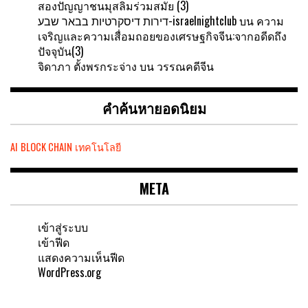
สองปัญญาชนมุสลิมร่วมสมัย (3)
דירות דיסקרטיות בבאר שבע-israelnightclub
บน
ความ
เจริญและความเสื่อมถอยของเศรษฐกิจจีน:จากอดีดถึง
ปัจจุบัน(3)
จิดาภา ตั้งพรกระจ่าง
บน
วรรณคดีจีน
คำค้นหายอดนิยม
AI
BLOCK CHAIN
เทคโนโลยี
META
เข้าสู่ระบบ
เข้าฟีด
แสดงความเห็นฟีด
WordPress.org