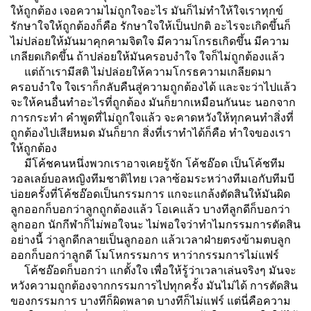
ให้ถูกต้อง เจอความไม่ถูกใจอะไร มันก็ไม่ทำให้ใจเราทุกข์
รักษาใจให้ถูกต้องก็คือ รักษาใจให้เป็นปกติ อะไรจะเกิดขึ้นก็
ไม่ปล่อยให้มันมาคุกคามจิตใจ มีความโกรธเกิดขึ้น มีความ
เกลียดเกิดขึ้น ถ้าปล่อยให้มันครอบงำใจ ใจก็ไม่ถูกต้องแล้ว
แต่ถ้าเรามีสติ ไม่ปล่อยให้ความโกรธความเกลียดมา
ครอบงำใจ ใจเราก็กลับคืนสู่ความถูกต้องได้ และจะว่าไปแล้ว
จะให้คนอื่นทำอะไรที่ถูกต้อง มันก็ยากเหมือนกันนะ นอกจาก
การกระทำ คำพูดที่ไม่ถูกใจแล้ว จะคาดหวังให้ทุกคนทำสิ่งที่
ถูกต้องไปเสียหมด มันก็ยาก สิ่งที่เราทำได้ก็คือ ทำใจของเรา
ให้ถูกต้อง
มีโค้ชคนหนึ่งพวกเราอาจเคยรู้จัก โค้ชอ๊อด เป็นโค้ชทีม
วอลเลย์บอลหญิงทีมชาติไทย เวลาซ้อมระหว่างทีมเอกับทีมบี
บ่อยครั้งที่โค้ชอ๊อดเป็นกรรมการ แกจะแกล้งตัดสินให้มันผิด
ลูกออกก็บอกว่าลูกถูกต้องแล้ว โอเคแล้ว บางทีลูกดีก็บอกว่า
ลูกออก นักกีฬาก็ไม่พอใจนะ ไม่พอใจว่าทำไมกรรมการตัดสิน
อย่างนี้ ว่าลูกดีกลายเป็นลูกออก แล้วเวลาฝ่ายตรงข้ามตบลูก
ออกก็บอกว่าลูกดี โมโหกรรมการ หาว่ากรรมการไม่แฟร์
โค้ชอ๊อดก็บอกว่า แกตั้งใจ เพื่อให้รู้ว่าเวลาเล่นจริงๆ มันจะ
หวังความถูกต้องจากกรรมการไปทุกครั้ง มันไม่ได้ การตัดสิน
ของกรรมการ บางทีก็ผิดพลาด บางทีก็ไม่แฟร์ แต่นี่คือความ