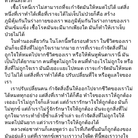
ที่ไหนสะดวก
เชื้อโรคนี่เราไม่สามารถที่จะกำจัดมันให้หมดไปได้ แต่สิ่ง
หนึ่งที่เราทำได้เพื่อที่เราจะได้ไม่เจ็บไม่ป่วยก็คือ สร้าง
ภูมิคุ้มกันในร่างกายของเรา พอภูมิคุ้มกันในร่างกายของเรา
มันเข้มแข็ง เชื้อโรคมันจะมีมากเพียงใด มันก็ทำให้เราเจ็บ
ป่วยไม่ได้
ในทำนองเดียวกัน ในโลกนี้หรือรอบตัวเรา ในชีวิตของเรา
มันก็จะมีสิ่งที่ไม่ถูกใจเรามากมาย การที่เราจะกำจัดสิ่งที่ไม่
ถูกใจให้หมดไปจากชีวิตของเรา หรือให้พ้นหูพ้นตาเรานี่ มัน
เป็นไปได้ยากมาก คนที่พูดไม่ถูกใจ คนที่ทำอะไรไม่ถูกใจ หรือ
สิ่งที่ไม่ถูกใจเรา มันมีเยอะแยะไปหมด เราจะกำจัดมันให้หมด
ไป ไม่ได้ แต่สิ่งที่เราทำได้คือ ปรับเปลี่ยนที่ใจ หรือดูแลใจของ
เรา
เราปรับเปลี่ยนคน กำจัดสิ่งอื่นให้ออกไปจากชีวิตของเราไม่
ได้หมดทุกอย่าง แต่สิ่งที่เราทำได้ก็คือ ทำใจของเราให้ถูกต้อง
เจออะไรไม่ถูกใจก็แล้วแต่ แต่ถ้าเรารักษาใจให้ถูกต้อง มันก็
ไม่ทุกข์ แต่ถ้าเราไม่รู้จักรักษาใจให้ถูกต้อง มันจะถูกสิ่งที่ไม่
ถูกใจมากระทำย่ำยีซ้ำแล้วซ้ำเล่า จะกำจัดสิ่งที่ไม่ถูกใจให้
หมดไปมันยาก แต่ว่าเรารักษาใจให้ถูกต้องได้
หลวงพ่อชาท่านก็เคยพูดว่า อะไรที่เกิดขึ้นมันก็ถูกต้องของ
มันอยู่แล้ว แต่ที่เราทุกข์เพราะเราวางใจผิด ทีนี้พอเราวางใจ