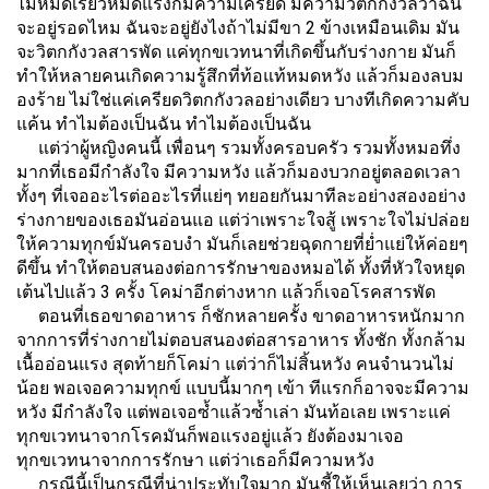
ไม่หมดเรี่ยวหมดแรงก็มีความเครียด มีความวิตกกังวลว่าฉัน
จะอยู่รอดไหม ฉันจะอยู่ยังไงถ้าไม่มีขา 2 ข้างเหมือนเดิม มัน
จะวิตกกังวลสารพัด แค่ทุกขเวทนาที่เกิดขึ้นกับร่างกาย มันก็
ทำให้หลายคนเกิดความรู้สึกที่ท้อแท้หมดหวัง แล้วก็มองลบม
องร้าย ไม่ใช่แค่เครียดวิตกกังวลอย่างเดียว บางทีเกิดความคับ
แค้น ทำไมต้องเป็นฉัน ทำไมต้องเป็นฉัน
แต่ว่าผู้หญิงคนนี้ เพื่อนๆ รวมทั้งครอบครัว รวมทั้งหมอทึ่ง
มากที่เธอมีกำลังใจ มีความหวัง แล้วก็มองบวกอยู่ตลอดเวลา
ทั้งๆ ที่เจออะไรต่ออะไรที่แย่ๆ ทยอยกันมาทีละอย่างสองอย่าง
ร่างกายของเธอมันอ่อนแอ แต่ว่าเพราะใจสู้ เพราะใจไม่ปล่อย
ให้ความทุกข์มันครอบงำ มันก็เลยช่วยฉุดกายที่ย่ำแย่ให้ค่อยๆ
ดีขึ้น ทำให้ตอบสนองต่อการรักษาของหมอได้ ทั้งที่หัวใจหยุด
เต้นไปแล้ว 3 ครั้ง โคม่าอีกต่างหาก แล้วก็เจอโรคสารพัด
ตอนที่เธอขาดอาหาร ก็ชักหลายครั้ง ขาดอาหารหนักมาก
จากการที่ร่างกายไม่ตอบสนองต่อสารอาหาร ทั้งชัก ทั้งกล้าม
เนื้ออ่อนแรง สุดท้ายก็โคม่า แต่ว่าก็ไม่สิ้นหวัง คนจำนวนไม่
น้อย พอเจอความทุกข์ แบบนี้มากๆ เข้า ทีแรกก็อาจจะมีความ
หวัง มีกำลังใจ แต่พอเจอซ้ำแล้วซ้ำเล่า มันท้อเลย เพราะแค่
ทุกขเวทนาจากโรคมันก็พอแรงอยู่แล้ว ยังต้องมาเจอ
ทุกขเวทนาจากการรักษา แต่ว่าเธอก็มีความหวัง
กรณีนี้เป็นกรณีที่น่าประทับใจมาก มันชี้ให้เห็นเลยว่า การ