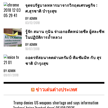
จุดจบรัฐบาลทหารมาจากวิกฤตเศรษฐกิจ :
ศ.สุรชาติ บำรุงสุข
BY ADMIN
03/12/2018
รู้จัก สมาน กุนัน จ่าเอกอดีตหน่วยซีล ผู้สละชีพ
ในปฏิบัติการถ้ำหลวง
BY ADMIN
10/07/2018
ถอดรหัสอนาคตผ่านทรัมป์-คิมซัมมิท กับ สุร
ชาติ บำรุงสุข
BY ADMIN
09/07/2018
ข่าวเด่นต่างประเทศ
Trump denies US weapons shortage and says information
'leakers' being 'hunted down'
06/08/2026