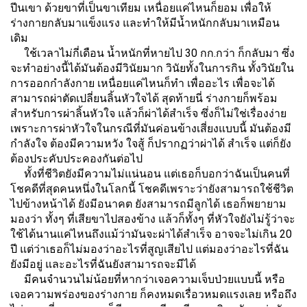
ปีนเขา ด้วยขาที่เป็นขาเทียม เหนื่อยแค่ไหนก็ยอม เพื่อให้
ร่างกายกลับมาแข็งแรง และทำให้มีน้ำหนักกลับมาเหมือน
เดิม
ใช้เวลาไม่กี่เดือน น้ำหนักที่หายไป 30 กก.กว่า ก็กลับมา ซึ่ง
จะทำอย่างนี้ได้มันต้องมีวินัยมาก วินัยทั้งในการกิน ทั้งวินัยใน
การออกกำลังกาย เหนื่อยแค่ไหนก็ทำ เพื่ออะไร เพื่อจะได้
สามารถผ่าตัดเปลี่ยนลิ้นหัวใจได้ สุดท้ายนี่ ร่างกายก็พร้อม
สำหรับการผ่าลิ้นหัวใจ แล้วก็ผ่าได้สำเร็จ ซึ่งก็ไม่ใช่เรื่องง่าย
เพราะการผ่าหัวใจในกรณีที่มันค่อนข้างเสี่ยงแบบนี้ มันต้องมี
กำลังใจ ต้องมีความหวัง ใจสู้ ก็ปรากฏว่าผ่าได้ สำเร็จ แต่ก็ยัง
ต้องประคับประคองกันต่อไป
ทั้งที่ชีวิตยังมีความไม่แน่นอน แต่เธอก็บอกว่าฉันเป็นคนที่
โชคดีที่สุดคนหนึ่งในโลกนี้ โชคดีเพราะว่ายังสามารถใช้ชีวิต
ไปข้างหน้าได้ ยังมีอนาคต ยังสามารถมีลูกได้ เธอก็พยายาม
มองว่า ทั้งๆ ที่เสียขาไปสองข้าง แล้วก็ทั้งๆ ที่หัวใจยังไม่รู้ว่าจะ
ใช้ได้นานแค่ไหนถึงแม้ว่ามันจะผ่าได้สำเร็จ อาจจะไม่เกิน 20
ปี แต่ว่าเธอก็ไม่มองว่าอะไรที่สูญเสียไป แต่มองว่าอะไรที่ฉัน
ยังมีอยู่ และอะไรที่ฉันยังสามารถจะมีได้
มีคนจำนวนไม่น้อยที่หากว่าเจอความเจ็บป่วยแบบนี้ หรือ
เจอความพร่องของร่างกาย ก็คงหมดเรื่อวหมดแรงเลย หรือถึง