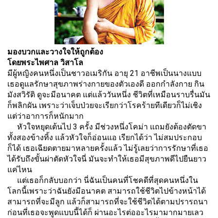
มองบวกและวางใจให้ถูกต้อง
โดยพระไพศาล วิสาโล
มีผู้หญิงคนหนึ่งเป็นชาวอเมริกัน อายุ 21 อาชีพเป็นนางแบบ
เธอดูแลรักษาสุขภาพร่างกายของตัวเองดี ออกกำลังกาย กิน
มังสวิรัติ ดูจะมีอนาคต แต่แล้ววันหนึ่ง ชีวิตที่เหมือนราบรื่นมัน
ก็พลิกผัน เพราะว่าเจ็บป่วยจะเรียกว่าโรคร้ายทีเดียวก็ไม่เชิง
แต่ว่าอาการก็หนักมาก
หัวใจหยุดเต้นไป 3 ครั้ง มีช่วงหนึ่งโคม่า แถมยังต้องตัดขา
ทั้งสองข้างทิ้ง แล้วหัวใจก็อ่อนแอ เรียกได้ว่า ไม่สมประกอบ
ก็ได้ เธอเฉียดตายมาหลายครั้งแล้ว ไม่รู้เลยว่าการรักษาที่เธอ
ได้รับถึงขั้นผ่าตัดหัวใจนี่ มันจะทำให้เธอมีสุขภาพดีไปยืนยาว
แค่ไหน
แต่เธอก็กลับบอกว่า นี่ฉันเป็นคนที่โชคดีที่สุดคนหนึ่งใน
โลกนี้เพราะว่าฉันยังมีอนาคต สามารถใช้ชีวิตไปข้างหน้าได้
สามารถที่จะมีลูก แล้วก็สามารถที่จะใช้ชีวิตได้ตามปรารถนา
ก่อนที่เธอจะพูดแบบนี้ได้ก็ ผ่านอะไรต่ออะไรมามากมายเลว