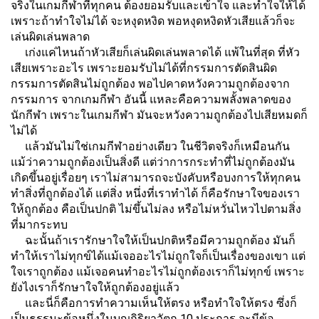
จริงในเกมกีฬาที่ทุกคน ต้องยอมรับและเข้าใจ และทำใจให้ได้
เพราะถ้าทำใจไม่ได้ จะหงุดหงิด พอหงุดหงิดหัวเสียแล้วก็จะ
เล่นผิดเล่นพลาด
เก่งแค่ไหนถ้าหัวเสียก็เล่นผิดเล่นพลาดได้ แพ้ในที่สุด ที่หัว
เสียเพราะอะไร เพราะยอมรับไม่ได้ที่กรรมการตัดสินผิด
กรรมการตัดสินไม่ถูกต้อง พอไปคาดหวังความถูกต้องจาก
กรรมการ จากเกมกีฬา อันนี้ แหละคือความพลั้งพลาดของ
นักกีฬา เพราะในเกมกีฬา มันจะหวังความถูกต้องไปเสียหมดก็
ไม่ได้
แล้วมันไม่ใช่เกมกีฬาอย่างเดียว ในชีวิตจริงก็เหมือนกัน
แม้ว่าความถูกต้องเป็นสิ่งดี แต่ว่าการกระทำที่ไม่ถูกต้องมัน
เกิดขึ้นอยู่เรื่อยๆ เราไม่สามารถจะบังคับหรือบงการให้ทุกคน
ทำสิ่งที่ถูกต้องได้ แต่สิ่ง หนึ่งที่เราทำได้ ก็คือรักษาใจของเรา
ให้ถูกต้อง คือเป็นปกติ ไม่ขึ้นไม่ลง หรือไม่หวั่นไหวไปตามสิ่ง
ที่มากระทบ
ฉะนั้นถ้าเรารักษาใจให้เป็นปกติหรือมีความถูกต้อง มันก็
ทำให้เราไม่ทุกข์ได้แม้เจออะไรไม่ถูกใจก็เป็นเรื่องของเขา แต่
ใจเราถูกต้อง แม้เจอคนทำอะไรไม่ถูกต้องเราก็ไม่ทุกข์ เพราะ
ยังไงเราก็รักษาใจให้ถูกต้องอยู่แล้ว
และนี่ก็คือการทำความเห็นให้ตรง หรือทำใจให้ตรง ซึ่งก็
เป็นธรรมะข้อหนึ่งในบุญกิริยาวัตถุ 10 ประการ จะมีข้อ