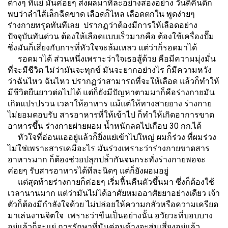
ต่างๆ ที่แย่ มันค่อยๆ ส่งผลมาทีละอย่างสองอย่าง วันดีคืนดีก็
พบว่าลำไส้เล็กฉีดขาด เลือดก็ไหล เลือดตกใน พูดง่ายๆ
ร่างกายทรุดทันทีเลย ปรากฏว่าต้องมีการให้เลือดอย่าง
ปัจจุบันทันด่วน ต้องให้เลือดแบบเร็วมากคือ ต้องใช้เครื่องปั๊ม
ซึ่งมันก็เสี่ยงกับการที่หัวใจจะล้มเหลว แต่ว่าก็รอดมาได้
รอดมาได้ ส่วนหนึ่งเพราะว่าใจเธอสู้ด้วย คือมีความมุ่งมั่น
ที่จะมีชีวิต ไม่ว่ามันจะทุกข์ มันจะยากอย่างไร ก็มีความหวัง
ว่าฉันไหว ฉันไหว ปรากฏว่าสามารถที่จะให้เลือด แล้วก็ทำให้
มีชีวิตยืนยาวต่อไปได้ แต่ก็ยังมีปัญหาตามมาก็คือร่างกายมัน
เกิดแปรปรวน เวลาให้อาหาร แม้แต่ให้ทางสายยาง ร่างกาย
ไม่ยอมตอบรับ สารอาหารที่ให้เข้าไป ก็ทำให้เกิดอาการขาด
อาหารขึ้น ร่างกายผ่ายผอม น้ำหนักลดไปเกือบ 30 กก.ได้
หัวใจที่อ่อนแออยู่แล้วก็ยิ่งแย่เข้าไปใหญ่ ผมก็ร่วง ที่ผมร่วง
ไม่ใช่เพราะสารเคมีอะไร มันร่วงเพราะว่าร่างกายขาดสาร
อาหารมาก ก็ต้องช่วยปลุกปล้ำกันจนกระทั่งร่างกายพอจะ
ค่อยๆ รับสารอาหารได้ทีละนิดๆ แต่ก็ยังผอมอยู่
แต่สุดท้ายร่างกายก็ค่อยๆ เริ่มฟื้นคืนตัวขึ้นมา ซึ่งก็ต้องใช้
เวลานานมาก แต่ว่ามันไม่ได้อาศัยหมออาศัยยาอย่างเดียว เจ้า
ตัวก็ต้องมีกำลังใจด้วย ไม่ปล่อยให้ความกลัวหรือความเครียด
มาเล่นงานจิตใจ เพราะว่าขืนเป็นอย่างนั้น อวัยวะที่บอบบาง
อยู่แล้วก็จะแย่ การรักษาที่มันค่อนข้างจะสุ่มเสี่ยงอยู่แล้ว