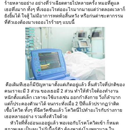
ร้ายหลายอย่าง อย่างที่ว่าเฉียดตายไปหลายครั้ง หมอที่ดูแล
เธอทึ่งมาก ทั้งๆ ที่เจออะไรต่ออะไรมากมายแต่ว่าตลอดเวลาก็
ยังยิ้มได้ ใจสู้ ไม่มีอาการทดท้อสิ้นหวัง หรือก่นด่าชะตากรรม
ที่ตัวเองต้องมาเจออะไรร้ายๆ แบบนี้
คือเดิมทีเธอก็มีปัญหามาตั้งแต่เกิดอยู่แล้ว ลิ้นหัวใจที่ปกติของ
คนเราจะมี 3 ส่วน ของเธอมี 2 ส่วน ทำให้หัวใจต้องทำงาน
หนักตั้งแต่เล็ก เวลาจะใช้แรงเช่น ออกกำลังกาย วิ่งก็ลำบาก
แต่ก็ประคองตัวมาได้ จนกระทั่งเมื่อ 2 ปีที่แล้วปรากฏว่าติด
เชื้อโควิด ทั้งๆ ที่ฉีดวัคซีนแล้ว โควิดนี่ไปทำอะไรกับร่างกาย
เธอหลายอย่าง รวมทั้งหัวใจด้วย
หัวใจที่ทั้งอ่อนแออยู่แล้ว พอเจอกับโรคโควิดเข้า ก็หมด
สภาพเลย เป็นลม ไม่รู้เนื้อรู้ตัว ต้องพาส่งโรงพยาบาล ใน