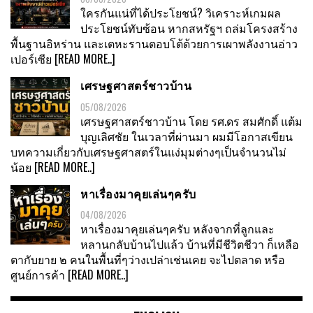
ใครกันแน่ที่ได้ประโยชน์? วิเคราะห์เกมผล
ประโยชน์ทับซ้อน หากสหรัฐฯ ถล่มโครงสร้าง
พื้นฐานอิหร่าน และเตหะรานตอบโต้ด้วยการเผาพลังงานอ่าว
เปอร์เซีย
[READ MORE..]
เศรษฐศาสตร์ชาวบ้าน
05/08/2026
เศรษฐศาสตร์ชาวบ้าน โดย รศ.ดร สมศักดิ์ แต้ม
บุญเลิศชัย ในเวลาที่ผ่านมา ผมมีโอกาสเขียน
บทความเกี่ยวกับเศรษฐศาสตร์ในแง่มุมต่างๆเป็นจำนวนไม่
น้อย
[READ MORE..]
หาเรื่องมาคุยเล่นๆครับ
04/08/2026
หาเรื่องมาคุยเล่นๆครับ หลังจากที่ลูกและ
หลานกลับบ้านไปแล้ว บ้านที่มีชีวิตชีวา ก็เหลือ
ตากับยาย ๒ คนในพื้นที่ๆว่างเปล่าเช่นเคย จะไปตลาด หรือ
ศูนย์การค้า
[READ MORE..]