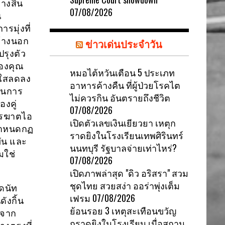
างสิ้น
07/08/2026
ณ
รมุ่งที่
ข้างนอก
ข่าวเด่นประจำวัน
ปรุงตัว
ของคุณ
หมอไต้หวันเตือน 5 ประเภท
ดใสลดลง
อาหารค้างคืน ที่ผู้ป่วยโรคไต
็นการ
ไม่ควรกิน อันตรายถึงชีวิต
งคู่
07/08/2026
พชรฆาตไอ
เปิดตัวเลขเงินเยียวยา เหตุก
นกำหนดกฏ
ราดยิงในโรงเรียนเทพศิรินทร์
ัน และ
นนทบุรี รัฐบาลจ่ายเท่าไหร่?
มใช่
07/08/2026
เปิดภาพล่าสุด "ดิว อริสรา" สวม
ชุดไทย สวยสง่า ออร่าพุ่งเต็ม
โดนัท
เฟรม
07/08/2026
ังกิ้น
ย้อนรอย 3 เหตุสะเทือนขวัญ
งจาก
กราดยิงในโรงเรียน เมื่อสถาน