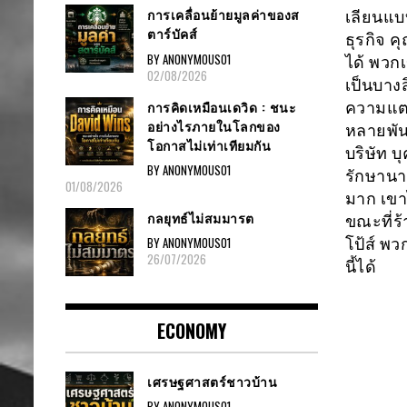
การเคลื่อนย้ายมูลค่าของส
เลียนแบบ
ตาร์บัคส์
ธุรกิจ ค
BY ANONYMOUS01
ได้ พวก
02/08/2026
เป็นบางส
การคิดเหมือนเดวิด : ชนะ
ความแตก
อย่างไรภายในโลกของ
หลายพัน
โอกาสไม่เท่าเทียมกัน
บริษัท 
BY ANONYMOUS01
รักษานาท
01/08/2026
มาก เขา
กลยุทธ์ไม่สมมารต
ขณะที่ร
BY ANONYMOUS01
โป้ส์ พว
26/07/2026
นี้ได้
ECONOMY
เศรษฐศาสตร์ชาวบ้าน
BY ANONYMOUS01