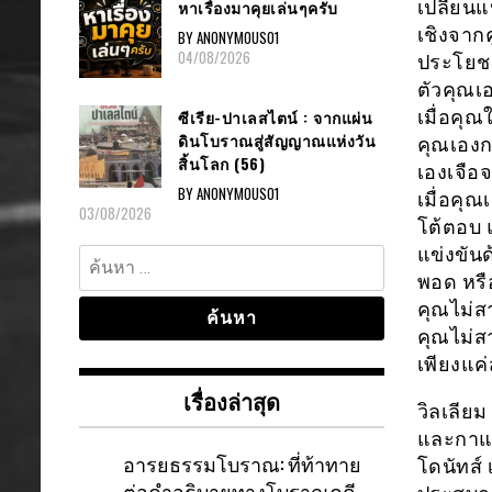
หาเรื่องมาคุยเล่นๆครับ
เปลี่ยนแ
เชิงจากค
BY ANONYMOUS01
04/08/2026
ประโยชน์
ตัวคุณเอ
ซีเรีย-ปาเลสไตน์ : จากแผ่น
เมื่อคุณ
ดินโบราณสู่สัญญาณแห่งวัน
คุณเองกา
สิ้นโลก (56)
เองเจือ
BY ANONYMOUS01
เมื่อคุ
03/08/2026
โต้ตอบ 
แข่งขัน
ค้นหา
พอด หรื
สำหรับ:
คุณไม่ส
คุณไม่ส
เพียงแค่
เรื่องล่าสุด
วิลเลียม
และกาแฟ
อารยธรรมโบราณ: ที่ท้าทาย
โดนัทส์
ต่อคำอธิบายทางโบราณคดี