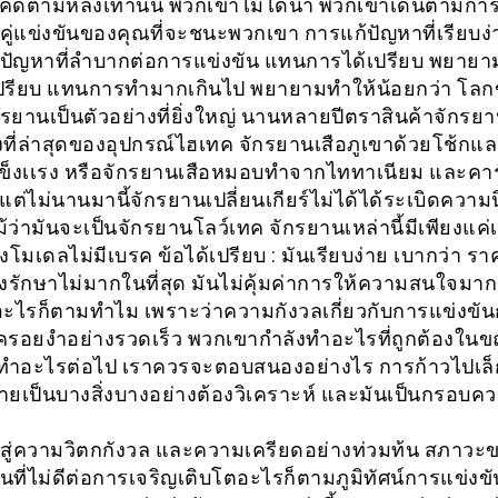
ิดตามหลังเท่านั้น พวกเขาไม่ได้นำ พวกเขาเดินตามกา
าคู่แข่งขันของคุณที่จะชนะพวกเขา การแก้ปัญหาที่เรียบง
้งปัญหาที่ลำบากต่อการแข่งขัน แทนการได้เปรียบ พยาย
ปรียบ แทนการทำมากเกินไป พยายามทำให้น้อยกว่า โล
กรยานเป็นตัวอย่างที่ยิ่งใหญ่ นานหลายปีตราสินค้าจักรยาน
งที่ล่าสุดของอุปกรณ์ไฮเทค จักรยานเสือภูเขาด้วยโช้กแล
เเข็งเเรง หรือจักรยานเสือหมอบทำจากไททาเนียม และคา
แต่ไม่นานมานี้จักรยานเปลี่ยนเกียร์ไม่ได้ได้ระเบิดความ
ว่ามันจะเป็นจักรยานโลว์เทค จักรยานเหล่านี้มีเพียงแค่เก
งโมเดลไม่มีเบรค ข้อได้เปรียบ : มันเรียบง่าย เบากว่า รา
งรักษาไม่มากในที่สุด มันไม่คุ้มค่าการให้ความสนใจมา
นอะไรก็ตามทำไม เพราะว่าความกังวลเกี่ยวกับการแข่งขั
ครอยงำอย่างรวดเร็ว พวกเขากำลังทำอะไรที่ถูกต้องในขณ
ำอะไรต่อไป เราควรจะตอบสนองอย่างไร การก้าวไปเล็
ายเป็นบางสิ่งบางอย่างต้องวิเคราะห์ และมันเป็นกรอบควา
สู่ความวิตกกังวล และความเครียดอย่างท่วมท้น สภาวะ
ดินที่ไม่ดีต่อการเจริญเติบโตอะไรก็ตามภูมิทัศน์การแข่งขั