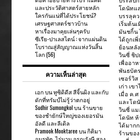
ประสบก
และประวัติศาสตร์สายหลัก
โดนัทแล
ใครกันแน่ที่ได้ประโยชน์?
บรรลุคว
เศรษฐศาสตร์ชาวบ้าน
เริ่มต้นเ
หาเรื่องมาคุยเล่นๆครับ
มันชกิ้น
ซีเรีย-ปาเลสไตน์ : จากแผ่นดิน
ได้ถูกเพ
โบราณสู่สัญญาณแห่งวันสิ้น
ย้อนหลัง
โลก (56)
วินซี่ ช
เพื่ออาห
พันธบัตร
ความเห็นล่าสุด
เซอร์วิ
เก่า เขา
เอก
บน
ทูซิดิดีส สีจิ้นผิง และกับ
เมื่อ ค
ดักที่ทรัมป์ไม่รู้ว่าตกอยู่
และโดนั
Sudhir Sumongkol
บน
ร้านขาย
วินซี่ แ
ของชำยักษ์ใหญ่ของเยอรมัน
โดนัท ห
อัลดี และลีเดิล
ได้มากกว
Pramook Mooktaree
บน
กิติมา
ร้านของเ
อมรทัต ไร่นาน อรุณรังษี สอง