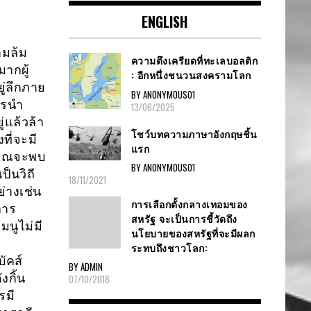
ENGLISH
ามล้ม
ความตึงเครียดที่ทะเลบอลติก
ากผู้
: อีกหนึ่งชนวนสงครามโลก
ู่ลึกภาย
BY ANONYMOUS01
ารนำ
13/06/2025
่แล้วล้า
โชว์บทความภาษาอังกฤษชิ้น
ที่จะมี
แรก
น คุณจะพบ
BY ANONYMOUS01
ป็นวิถี
18/11/2021
ย่างเช่น
การเลือกตั้งกลางเทอมของ
การ
สหรัฐ จะเป็นการชี้วัดถึง
นูไม่มี
นโยบายของสหรัฐที่จะมีผลก
ระทบถึงชาวโลก:
ัคส์
BY ADMIN
งกิ้น
07/10/2018
รมี