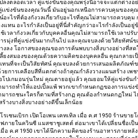
ปลงตลอดเวลา คู่แข่งขันของคุณพรุ่งนี้อาจจะแต่กต่างอย่
ู่เเข่งขันของคุณวันนี้ มันอยู่นอกเหนือการควบคุมของคุ
อะไรที่ต้องกังวลเกี่ยวกับอะไรที่คุณไม่สามารถควบคุม กา
งแทน อะไรกำลังเป็นอยู่ที่นี่สำคัญกว่าอะไรกำลังเป็นอยู่
ใช้เวลากังวลเกี่ยวกับบุคคลอื่นคุณไม่สามารถใช้เวลาปรับ
รมุ่งที่คู่แข่งขันมากเกินไป และคุณจบลงด้วยวิสัยทัศน์
จางลง โอกาสของคุณของการค้นพบบางสิ่งบางอย่างที่ส
ณเลี้ยงสมองของคุณด้วยความคิดของบุคคลอื่น คุณกลายเป
แทนที่จะเป็นวิสัยทัศน์ คุณจบลงด้วยการเสนอผลิตภัณฑ์ขอ
ด้วยการเคลือบสีที่แตกต่างถ้าคุณกำลังวางแผนสร้าง เ
อโปเกมอนรุ่นใหม่ คุณตายอยู่แล้ว คุณยอมให้คู่แข่งขั
ามารถทำให้แอปเปิ้ลแพ้ พวกเขากำหนดกฏของการเเข่งข
ามารถชนะใครก็ตามที่สร้างกฏ คุณต้องกำหนดกฏใหม่ ไ
สร้างบางสิ่งบางอย่างดีขึ้นเล็กน้อย
 โรเซนเบิรก เปิดโอเพน เคทเทิล เมื่อ ค.ศ 1950 ร้านขาย
ภายในควินซี แมสซาชูเสตต์ ต่อมาเขาได้เปลี่ยนชื่อเป็นด
 เมื่อ ค.ศ 1950 เขาได้นึกความคิดของร้านอาหารภายหลั