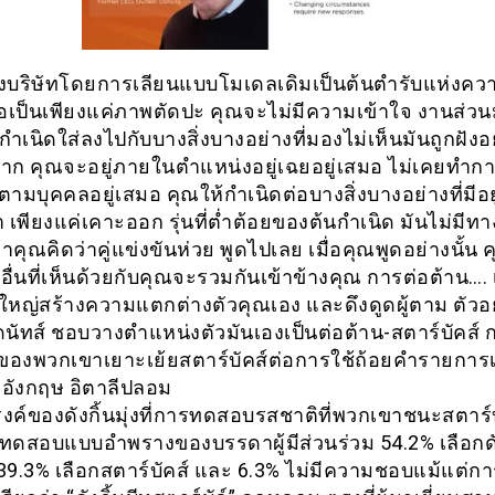
งบริษัทโดยการเลียนแบบโมเดลเดิมเป็นต้นตำรับแห่งคว
ื่อเป็นเพียงแค่ภาพตัดปะ คุณจะไม่มีความเข้าใจ งานส่วนม
กำเนิดใส่ลงไปกับบางสิ่งบางอย่างที่มองไม่เห็นมันถูกฝังอย
กาก คุณจะอยู่ภายในตำแหน่งอยู่เฉยอยู่เสมอ ไม่เคยทำก
ามบุคคลอยู่เสมอ คุณให้กำเนิดต่อบางสิ่งบางอย่างที่มีอยู
 เพียงแค่เคาะออก รุ่นที่ต่ำต้อยของต้นกำเนิด มันไม่มีทาง
่ถ้าคุณคิดว่าคู่แข่งขันห่วย พูดไปเลย เมื่อคุณพูดอย่างนั้
อื่นที่เห็นด้วยกับคุณจะรวมกันเข้าข้างคุณ การต่อต้าน…. เ
่งใหญ่สร้างความแตกต่างตัวคุณเอง และดึงดูดผู้ตาม ตัวอ
โดนัทส์ ชอบวางตำแหน่งตัวมันเองเป็นต่อต้าน-สตาร์บัคส์ 
งพวกเขาเยาะเย้ยสตาร์บัคส์ต่อการใช้ถ้อยคำรายการเม
าอังกฤษ อิตาลีปลอม
ค์ของดังกิ้นมุ่งที่การทดสอบรสชาติที่พวกเขาชนะสตาร์บ
ทดสอบแบบอำพรางของบรรดาผู้มีส่วนร่วม 54.2% เลือกดั
 39.3% เลือกสตาร์บัคส์ และ 6.3% ไม่มีความชอบแม้แต่กา