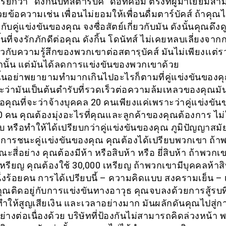
เรียกว่า “ดังกิ้นบีทสตาร์บัค์” ดอทคอม ตรงที่ผู้มาเยี่ยมสา
วยข้อความเช่น เพื่อนไม่ยอมให้เพื่อนดื่มตาร์บัคส์ ถ้าคุณไ
ับคู่แข่งขันของคุณ จงซื่อสัตย์เกี่ยวกับมัน ดังนั้นคุณดึงด
้นที่จงรักภักดีต่อคุณ ดังกิ้น โดนัทส์ ไม่เคยหลบเลี่ยงจ
่ยวกับความรู้สึกของพวกเขาต่อสตารฺบัคส์ มันไม่เพียงเเต
านั้น แต่มันได้ลดการแข่งขันของพวกเขาด้วย
ั้นอย่าพยายามทำมากเกินไปอะไรก็ตามที่คู่แข่งขันของค
ะว่ามันเป็นต้นตำรับที่รวดเร็วต่อความล้มเหลวของคุณมัน
อคุณที่จะว่าจ้างบุคคล 20 คนเพียงแค่เพราะว่าคู่แข่งขัน
0 คน คุณต้องมุ่งอะไรที่คุณและลูกค้าของคุณต้องการ ไม่
 หรือทำให้ได้เปรียบกว่าคู่แข่งขันของคุณ ภูมิปัญญาสมั
า การชนะคู่เเข่งขันของคุณ คุณต้องได้เปรียบพวกเขา ถ้า
ะสี่อย่าง คุณต้องมีห้า หรือสิบห้า หรือ ยี่สิบห้า ถ้าพวกเ
เหรียญ คุณต้องใช้ 30,000 เหรียญ ถ้าพวกเขามีบุคคลห้าส
นึ่งร้อยคน การได้เปรียบนี้ – ความคิดแบบ สงครามเย็น – 
อคุณติดอยู่กับการแข่งขันทางอาวุธ คุณจบลงด้วยการสู้รบที่
ทำให้สูญเสียเงิน และเวลาอย่างมาก มันผลักดันคุณไปสู่ก
ย่างต่อเนื่องด้วย บริษัทที่ป้องกันไม่สามารถคิดล่วงหน้า