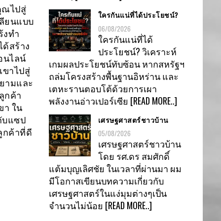
ุณไปสู่
ใครกันแน่ที่ได้ประโยชน์?
ถเลียนแบบ
06/08/2026
ร้งทำ
ใครกันแน่ที่ได้
ได้สร้าง
ประโยชน์? วิเคราะห์
อนไลน์
เกมผลประโยชน์ทับซ้อน หากสหรัฐฯ
ขาไปสู่
ถล่มโครงสร้างพื้นฐานอิหร่าน และ
ยายามและ
เตหะรานตอบโต้ด้วยการเผา
ลูกค้า
พลังงานอ่าวเปอร์เซีย
[READ MORE..]
เขา ใน
เศรษฐศาสตร์ชาวบ้าน
กับแซป
ค้าที่ดี
05/08/2026
เศรษฐศาสตร์ชาวบ้าน
โดย รศ.ดร สมศักดิ์
แต้มบุญเลิศชัย ในเวลาที่ผ่านมา ผม
มีโอกาสเขียนบทความเกี่ยวกับ
เศรษฐศาสตร์ในแง่มุมต่างๆเป็น
จำนวนไม่น้อย
[READ MORE..]