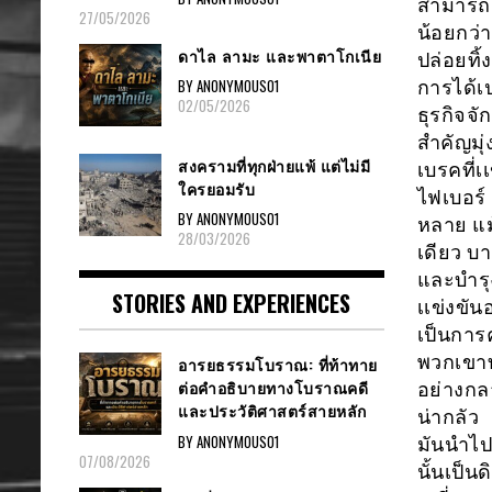
สามารถค
27/05/2026
น้อยกว่
ดาไล ลามะ และพาตาโกเนีย
ปล่อยทิ
BY ANONYMOUS01
การได้เ
02/05/2026
ธุรกิจจั
สำคัญมุ่
สงครามที่ทุกฝ่ายแพ้ แต่ไม่มี
เบรคที่
ใครยอมรับ
ไฟเบอร์ 
BY ANONYMOUS01
หลาย แม้
28/03/2026
เดียว บา
และบำรุ
STORIES AND EXPERIENCES
เเข่งขั
เป็นการ
พวกเขาท
อารยธรรมโบราณ: ที่ท้าทาย
ต่อคำอธิบายทางโบราณคดี
อย่างกล
และประวัติศาสตร์สายหลัก
น่ากลัว
BY ANONYMOUS01
มันนำไป
07/08/2026
นั้นเป็น