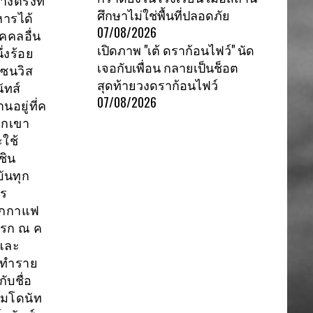
งตรงที่
ศึกษาไม่ใช่พื้นที่ปลอดภัย
ารได้
07/08/2026
คคลอื่น
เปิดภาพ "เต้ ดราก้อนไฟว์" นัด
ึ่งร้อย
เจอกับเพื่อน กลายเป็นช็อต
เซนวิส
สุดท้ายวงดราก้อนไฟว์
ัทส์
07/08/2026
นอยู่ที่ค
วกเขา
ะใช้
ชิน
ันทุก
าร
จากกาแฟ
แรก ณ ค
 และ
ละทำราย
ับชื่อ
ุ่มโดนัท