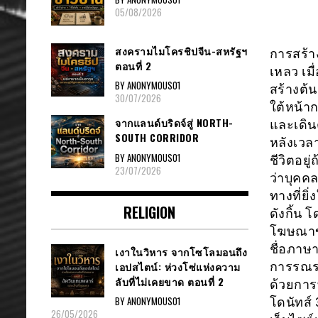
05/08/2026
สงครามไมโครชิปจีน-สหรัฐฯ
การสร้า
ตอนที่ 2
เหลว เม
BY ANONYMOUS01
สร้างต้น
30/07/2026
ใต้หน้า
จากแลนด์บริดจ์สู่ NORTH-
และเดินต
SOUTH CORRIDOR
หลังเวลา
BY ANONYMOUS01
ชีวิตอยู
23/07/2026
ว่าบุคคล
ทางที่ยิ
RELIGION
ดังกิ้น 
โฆษณาขอ
ชื่อภาษ
เงาในวิหาร จากโซโลมอนถึง
เอปสไตน์: ห่วงโซ่แห่งความ
การรณรง
ลับที่ไม่เคยขาด ตอนที่ 2
ด้วยการ
BY ANONYMOUS01
โดนัทส์
26/05/2026