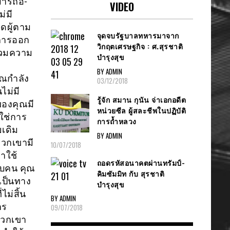
มารถอี-
VIDEO
ม่มี
ูดผู้ตาม
จุดจบรัฐบาลทหารมาจาก
ากการออก
วิกฤตเศรษฐกิจ : ศ.สุรชาติ
่รวมความ
บำรุงสุข
BY ADMIN
ุณกำลัง
03/12/2018
ไม่มี
รู้จัก สมาน กุนัน จ่าเอกอดีต
ของคุณมี
หน่วยซีล ผู้สละชีพในปฏิบัติ
ใช่การ
การถ้ำหลวง
ยเดิม
BY ADMIN
พวกเขามี
10/07/2018
ขาใช้
ถอดรหัสอนาคตผ่านทรัมป์-
ิบคน คุณ
คิมซัมมิท กับ สุรชาติ
เป็นทาง
บำรุงสุข
ไม่สิ้น
BY ADMIN
าร
09/07/2018
 พวกเขา