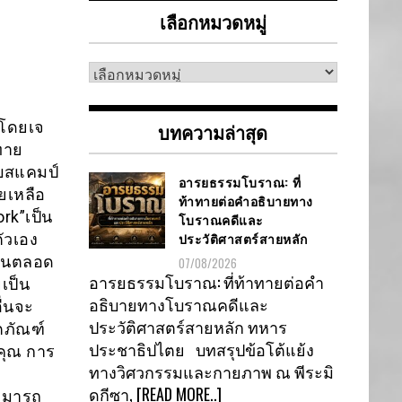
เลือกหมวดหมู่
เลือก
หมวด
หมู่
นโดยเจ
บทความล่าสุด
าทาย
เบสแคมป์
อารยธรรมโบราณ: ที่
ยเหลือ
ท้าทายต่อคำอธิบายทาง
rk”เป็น
โบราณคดีและ
ประวัติศาสตร์สายหลัก
ัวเอง
ะงานตลอด
07/08/2026
อารยธรรมโบราณ: ที่ท้าทายต่อคำ
เป็น
อธิบายทางโบราณคดีและ
ื่นจะ
ประวัติศาสตร์สายหลัก ทหาร
ตภัณฑ์
ประชาธิปไตย บทสรุปข้อโต้แย้ง
บคุณ การ
ทางวิศวกรรมและกายภาพ ณ พีระมิ
ดกีซา,
[READ MORE..]
สามารถ