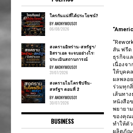
ใครกันแน่ที่ได้ประโยชน์?
BY ANONYMOUS01
06/08/2026
“Americ
“Rework
สงครามอิหร่าน-สหรัฐฯ/
สัน ฟรีด
อิสราเอล จะจบอย่างไร:
ธุรกิจแ
ประเมินสถานการณ์
เนื่องจ
BY ANONYMOUS01
ให้บุคค
31/07/2026
ผลพลอยไ
สงครามไมโครชิปจีน-
ร่วมทุกส
สหรัฐฯ ตอนที่ 2
เส้นทางธ
BY ANONYMOUS01
หนังสือข
30/07/2026
พยายามเ
ของคุณเ
BUSINESS
ทำให้ตัว
ผลิตภัณฑ