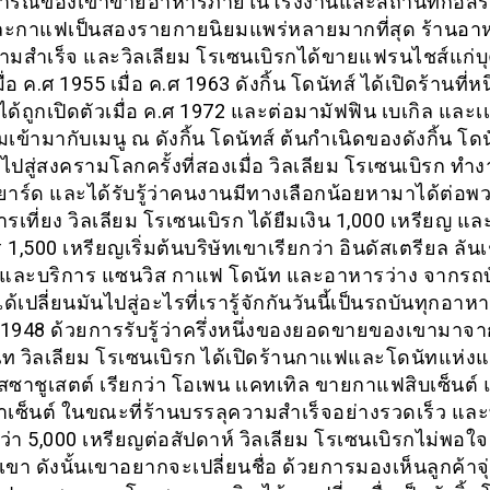
ารณ์ของเขาขายอาหารภายในโรงงานและสถานที่ก่อสร้า
ะกาแฟเป็นสองรายกายนิยมแพร่หลายมากที่สุด ร้านอาห
ามสำเร็จ และวิลเลียม โรเซนเบิรกได้ขายแฟรนไชส์แก่บุ
มื่อ ค.ศ 1955 เมื่อ ค.ศ 1963 ดังกิ้น โดนัทส์ ได้เปิดร้านที่หน
 ได้ถูกเปิดตัวเมื่อ ค.ศ 1972 และต่อมามัฟฟิน เบเกิล และเ
ิ่มเข้ามากับเมนู ณ ดังกิ้น โดนัทส์ ต้นกำเนิดของดังกิ้น โดน
ไปสู่สงครามโลกครั้งที่สองเมื่อ วิลเลียม โรเซนเบิรก ทำงา
ิปยาร์ด และได้รับรู้ว่าคนงานมีทางเลือกน้อยหามาได้ต่อพ
ารเที่ยง วิลเลียม โรเซนเบิรก ได้ยืมเงิน 1,000 เหรียญ แล
 1,500 เหรียญเริ่มต้นบริษัทเขาเรียกว่า อินดัสเตรียล ลันเ
ส และบริการ แซนวิส กาแฟ โดนัท และอาหารว่าง จากรถบ
ได้เปลี่ยนมันไปสู่อะไรที่เรารู้จักกันวันนี้เป็นรถบันทุกอาห
.ศ 1948 ด้วยการรับรู้ว่าครึ่งหนึ่งของยอดขายของเขามา
ท วิลเลียม โรเซนเบิรก ได้เปิดร้านกาแฟและโดนัทแห่ง
มสซาชูเสตต์ เรียกว่า โอเพน เเคทเทิล ขายกาแฟสิบเซ็นต์
้าเซ็นต์ ในขณะที่ร้านบรรลุความสำเร็จอย่างรวดเร็ว แ
่า 5,000 เหรียญต่อสัปดาห์ วิลเลียม โรเซนเบิรกไม่พอใจก
ขา ดังนั้นเขาอยากจะเปลี่ยนชื่อ ด้วยการมองเห็นลูกค้าจ