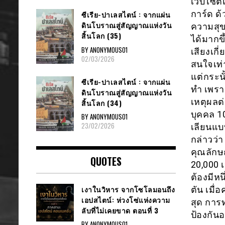
เว็บไซต์
การ์ด ด้
ซีเรีย​-ปาเลสไตน์​ : จากแผ่น
ดินโบราณสู่สัญญาณ​แห่งวัน
ความสุขก
สิ้นโลก​ (35)
ได้มากขึ
BY ANONYMOUS01
เสียงเกี
02/03/2026
สนใจเท่
แต่กระน
ซีเรีย​-ปาเลสไตน์​ : จากแผ่น
ทำ เพรา
ดินโบราณสู่สัญญาณ​แห่งวัน
เหตุผลต่
สิ้นโลก​ (34)
บุคคล 1
BY ANONYMOUS01
23/02/2026
เลียนแบบ
กล่าวว่
คุณลักษณ
QUOTES
20,000 
ต้องมีห
เงาในวิหาร จากโซโลมอนถึง
ตัน เมื่
เอปสไตน์: ห่วงโซ่แห่งความ
สุด การ
ลับที่ไม่เคยขาด ตอนที่ 3
ป้องกันอ
BY ANONYMOUS01