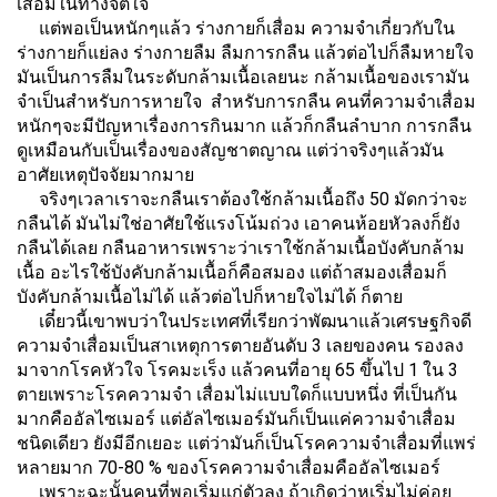
เสื่อมในทางจิตใจ
แต่พอเป็นหนักๆแล้ว ร่างกายก็เสื่อม ความจำเกี่ยวกับใน
ร่างกายก็แย่ลง ร่างกายลืม ลืมการกลืน แล้วต่อไปก็ลืมหายใจ
มันเป็นการลืมในระดับกล้ามเนื้อเลยนะ กล้ามเนื้อของเรามัน
จำเป็นสำหรับการหายใจ สำหรับการกลืน คนที่ความจำเสื่อม
หนักๆจะมีปัญหาเรื่องการกินมาก แล้วก็กลืนลำบาก การกลืน
ดูเหมือนกับเป็นเรื่องของสัญชาตญาณ แต่ว่าจริงๆแล้วมัน
อาศัยเหตุปัจจัยมากมาย
จริงๆเวลาเราจะกลืนเราต้องใช้กล้ามเนื้อถึง 50 มัดกว่าจะ
กลืนได้ มันไม่ใช่อาศัยใช้แรงโน้มถ่วง เอาคนห้อยหัวลงก็ยัง
กลืนได้เลย กลืนอาหารเพราะว่าเราใช้กล้ามเนื้อบังคับกล้าม
เนื้อ อะไรใช้บังคับกล้ามเนื้อก็คือสมอง แต่ถ้าสมองเสื่อมก็
บังคับกล้ามเนื้อไม่ได้ แล้วต่อไปก็หายใจไม่ได้ ก็ตาย
เดี๋ยวนี้เขาพบว่าในประเทศที่เรียกว่าพัฒนาแล้วเศรษฐกิจดี
ความจำเสื่อมเป็นสาเหตุการตายอันดับ 3 เลยของคน รองลง
มาจากโรคหัวใจ โรคมะเร็ง แล้วคนที่อายุ 65 ขึ้นไป 1 ใน 3
ตายเพราะโรคความจำ เสื่อมไม่แบบใดก็แบบหนึ่ง ที่เป็นกัน
มากคืออัลไซเมอร์ แต่อัลไซเมอร์มันก็เป็นแค่ความจำเสื่อม
ชนิดเดียว ยังมีอีกเยอะ แต่ว่ามันก็เป็นโรคความจำเสื่อมที่แพร่
หลายมาก 70-80 % ของโรคความจำเสื่อมคืออัลไซเมอร์
เพราะฉะนั้นคนที่พอเริ่มแก่ตัวลง ถ้าเกิดว่าหูเริ่มไม่ค่อย