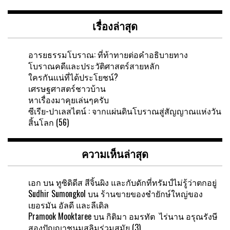
เรื่องล่าสุด
อารยธรรมโบราณ: ที่ท้าทายต่อคำอธิบายทาง
โบราณคดีและประวัติศาสตร์สายหลัก
ใครกันแน่ที่ได้ประโยชน์?
เศรษฐศาสตร์ชาวบ้าน
หาเรื่องมาคุยเล่นๆครับ
ซีเรีย-ปาเลสไตน์ : จากแผ่นดินโบราณสู่สัญญาณแห่งวัน
สิ้นโลก (56)
ความเห็นล่าสุด
เอก
บน
ทูซิดิดีส สีจิ้นผิง และกับดักที่ทรัมป์ไม่รู้ว่าตกอยู่
Sudhir Sumongkol
บน
ร้านขายของชำยักษ์ใหญ่ของ
เยอรมัน อัลดี และลีเดิล
Pramook Mooktaree
บน
กิติมา อมรทัต ไร่นาน อรุณรังษี
สองปัญญาชนมุสลิมร่วมสมัย (3)