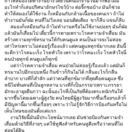
ถ้าให้สมองได้ทำงานบ้าง เดี๋ยวนี้คนแก่จำนวนมากพอไม่มี
อะไรทำก็เล่นปริศนาอักษรไขว้บ้าง ต่อจิ๊กซอบ้าง มันก็ช่วย
ทำให้สมองได้ใช้งาน ก็เหมือนกับกล้ามเนื้อของคนเรา ถ้าไม่
ทำงานมันก็ฝ่อ คนที่ไม่วิ่งเลย นอนติดเตียง ขาก็ลีบ แขนก็ลีบ
สมองก็เหมือนกัน ถ้าไม่ทำงานหรือไม่ใช้งานบ่อยๆ มันก็ฝ่อ
แล้วมันก็เสื่อมไป เดี๋ยวนี้การตายเพราะโรคความจำเสื่อม มัน
สร้างความทุกข์ทรมานให้กับคนดูแล คนเป็นอาจจะไม่ค่อย
เท่าไหร่เพราะไม่ค่อยรู้เรื่องแล้ว แต่คนดูแลทุกข์มากเลย อันนี้
จะดีกว่าโรคมะเร็ง โรคหัวใจ เพราะว่าโรคมะเร็ง โรคหัวใจนี่
คนป่วยทุกข์ คนดูแลก็ทุกข์
แต่ว่าโรคความจำเสื่อม คนป่วยไม่ค่อยรู้เรื่องแล้ว แต่มันก็
ทรมานไปอีกแบบหนึ่ง กินข้าวก็กินไม่ได้ กลืนอะไรก็กลืน
ลำบาก บางทีก็สำลัก แต่ว่าคนที่ทุกข์มากที่สุดคือคนดูแล ซึ่ง
หนีไม่พ้นคนที่เป็นลูกหลาน บางทีก็เป็นภรรยาเพราะภรรยา
มักจะอายุยยืนกว่า ฉะนั้นอะไรที่เป็นภัยที่ต้องตระหนักกันให้
มากขึ้นโดยเฉพาะผู้สูงวัย คนไทยมีผู้สูงวัยมากขึ้นเรื่อยๆแล้วก็
มีปัญหานี้มากขึ้นเรื่อยๆ เพราะว่าไม่รู้จักวิธีการป้องกันหรือไม่
เห็นโทษของมันตั้งแต่แรก
งานวิจัยนี้มันมีประโยชน์มากเลย มันช่วยป้องกันความจำ
เสื่อมด้วยวิธีที่ง่ายๆ แค่ใช้หูฟังสำหรับคนหูตึงหรือว่าคนที่ไม่
ค่อยได้ยิน