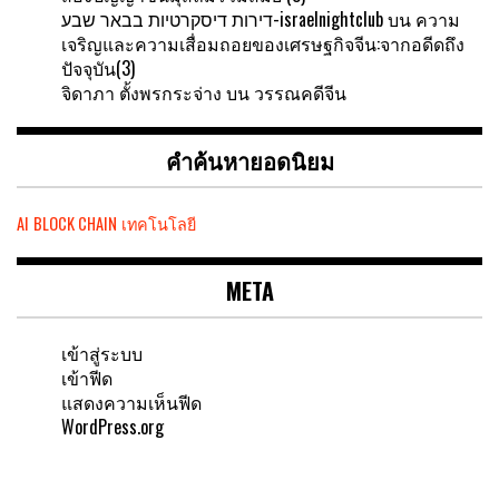
דירות דיסקרטיות בבאר שבע-israelnightclub
บน
ความ
เจริญและความเสื่อมถอยของเศรษฐกิจจีน:จากอดีดถึง
ปัจจุบัน(3)
จิดาภา ตั้งพรกระจ่าง
บน
วรรณคดีจีน
คำค้นหายอดนิยม
AI
BLOCK CHAIN
เทคโนโลยี
META
เข้าสู่ระบบ
เข้าฟีด
แสดงความเห็นฟีด
WordPress.org