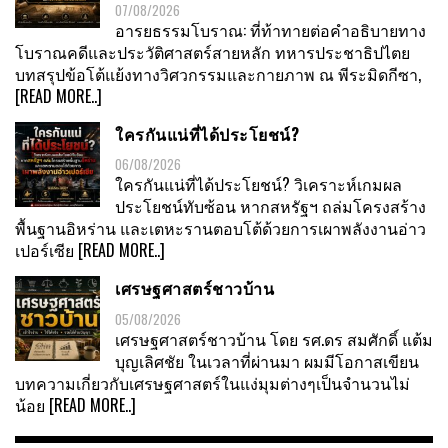
07/08/2026
อารยธรรมโบราณ: ที่ท้าทายต่อคำอธิบายทาง
โบราณคดีและประวัติศาสตร์สายหลัก ทหารประชาธิปไตย
บทสรุปข้อโต้แย้งทางวิศวกรรมและกายภาพ ณ พีระมิดกีซา,
[READ MORE..]
ใครกันแน่ที่ได้ประโยชน์?
06/08/2026
ใครกันแน่ที่ได้ประโยชน์? วิเคราะห์เกมผล
ประโยชน์ทับซ้อน หากสหรัฐฯ ถล่มโครงสร้าง
พื้นฐานอิหร่าน และเตหะรานตอบโต้ด้วยการเผาพลังงานอ่าว
เปอร์เซีย
[READ MORE..]
เศรษฐศาสตร์ชาวบ้าน
05/08/2026
เศรษฐศาสตร์ชาวบ้าน โดย รศ.ดร สมศักดิ์ แต้ม
บุญเลิศชัย ในเวลาที่ผ่านมา ผมมีโอกาสเขียน
บทความเกี่ยวกับเศรษฐศาสตร์ในแง่มุมต่างๆเป็นจำนวนไม่
น้อย
[READ MORE..]