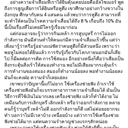
อย่างความจำเสื่อมที่เราได้ยินคุ้นเคยบ่อยคืออัลไซเมอร์ พูด
ถึงการสูญเสียการได้ยินหรือหูตึง เขาศึกษาอย่างกว้างขวางใน
อังกฤษ ศึกษากับคน 4 แสนคน แล้วพบว่าการหูตึง สามารถที่
จะทำให้คนเป็นโรคความจำเสื่อมได้ถึง 8 % เกือบถึง 10% อัน
นี้เป็นเรื่องที่ไม่เคยมีใครรู้เรื่องมาก่อน
แต่ก่อนอาจจะรู้ว่าการกินเหล้า การสูบบุหรี่ การไม่ออก
กำลังกาย มันมีส่วนทำให้คนแก่มีความจำเสื่อมเร็วขึ้น แต่ว่า
เพิ่งมารู้ว่าหรือรู้อย่างแน่ชัดว่าคนหูตึงก็มีส่วนหนึ่ง เพราะว่า
พอหูไม่ค่อยได้ยินแล้ว การรับรู้เกี่ยวกับโลกภายนอกมันก็เสีย
ไป ก็มีผลต่อการคิด การใช้สมอง อีกอย่างหนึ่งก็คือว่าเสียงเป็น
สิ่งกระตุ้นสิ่งเร้าให้สมองทำงาน พอไม่มีเสียงมากระตุ้นเร้า
การทำงานของสมอง สมองก็ทำงานน้อยลง พอทำงานน้อยลง
มันก็จะคงฝ่อ ความจำก็เลยแย่ลง
เขาพบว่าปัญหานี้แก้ไม่ยาก ใช้เครื่องช่วยฟัง ถ้าเราใช้
เครื่องช่วยฟังมันก็จะบรรเทาอาการความจำเสื่อมได้ มันเป็น
วิธีการที่ใช้เงินไม่มากเลย เครื่องช่วยฟัง แล้วก็ทำได้ง่าย ไม่
เหมือนกับการเลิกบุหรี่ เลิกเหล้า หรือว่าออกกำลังกาย หลาย
คนก็รู้ว่าบุหรี่ เหล้าไม่ดี ออกกำลังกายก็ดี แต่ไม่ค่อยอยากจะ
ทำ บอกว่าไม่มีเวลาบ้าง เหนื่อยบ้าง แต่ว่าการใช้เครื่องช่วย
ฟังช่วยได้มาก แต่ทนความรำคาญช่วงแรกๆสักหน่อย
เพราะว่าพอใช้เครื่องช่วยฟังแล้ว ช่วยให้ฟังดีขึ้น การเป็น