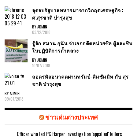
จุดจบรัฐบาลทหารมาจากวิกฤตเศรษฐกิจ :
ศ.สุรชาติ บำรุงสุข
BY ADMIN
03/12/2018
รู้จัก สมาน กุนัน จ่าเอกอดีตหน่วยซีล ผู้สละชีพ
ในปฏิบัติการถ้ำหลวง
BY ADMIN
10/07/2018
ถอดรหัสอนาคตผ่านทรัมป์-คิมซัมมิท กับ สุร
ชาติ บำรุงสุข
BY ADMIN
09/07/2018
ข่าวเด่นต่างประเทศ
Officer who led PC Harper investigation 'appalled' killers