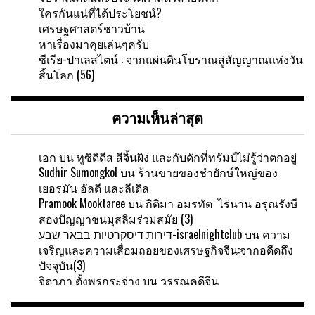
ใครกันแน่ที่ได้ประโยชน์?
เศรษฐศาสตร์ชาวบ้าน
หาเรื่องมาคุยเล่นๆครับ
ซีเรีย-ปาเลสไตน์ : จากแผ่นดินโบราณสู่สัญญาณแห่งวัน
สิ้นโลก (56)
ความเห็นล่าสุด
เอก
บน
ทูซิดิดีส สีจิ้นผิง และกับดักที่ทรัมป์ไม่รู้ว่าตกอยู่
Sudhir Sumongkol
บน
ร้านขายของชำยักษ์ใหญ่ของ
เยอรมัน อัลดี และลีเดิล
Pramook Mooktaree
บน
กิติมา อมรทัต ไร่นาน อรุณรังษี
สองปัญญาชนมุสลิมร่วมสมัย (3)
דירות דיסקרטיות בבאר שבע-israelnightclub
บน
ความ
เจริญและความเสื่อมถอยของเศรษฐกิจจีน:จากอดีดถึง
ปัจจุบัน(3)
จิดาภา ตั้งพรกระจ่าง
บน
วรรณคดีจีน