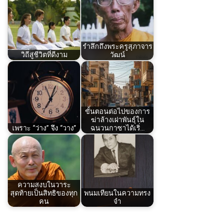
รำลึกถึงพระครูสุภาจาร
วิถีสู่ชีวิตที่ดีงาม
วัฒน์
ขั้นตอนต่อไปของการ
ฆ่าล้างเผ่าพันธุ์ใน
เพราะ “ว่าง” จึง “วาง”
ฉนวนกาซาได้เริ่…
ความสงบในวาระ
สุดท้ายเป็นสิทธิของทุก
พนมเทียนในความทรง
คน
จำ