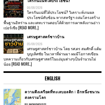
ใครกันแน่ที่ได้ประโยชน์?
06/08/2026
ใครกันแน่ที่ได้ประโยชน์? วิเคราะห์เกมผล
ประโยชน์ทับซ้อน หากสหรัฐฯ ถล่มโครงสร้าง
พื้นฐานอิหร่าน และเตหะรานตอบโต้ด้วยการเผาพลังงานอ่าว
เปอร์เซีย
[READ MORE..]
เศรษฐศาสตร์ชาวบ้าน
05/08/2026
เศรษฐศาสตร์ชาวบ้าน โดย รศ.ดร สมศักดิ์ แต้ม
บุญเลิศชัย ในเวลาที่ผ่านมา ผมมีโอกาสเขียน
บทความเกี่ยวกับเศรษฐศาสตร์ในแง่มุมต่างๆเป็นจำนวนไม่
น้อย
[READ MORE..]
ENGLISH
ความตึงเครียดที่ทะเลบอลติก : อีกหนึ่งชนวน
สงครามโลก
BY ANONYMOUS01