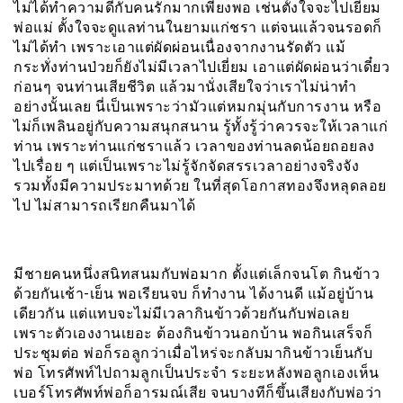
ไม่ได้ทำความดีกับคนรักมากเพียงพอ เช่นตั้งใจจะไปเยี่ยม
พ่อแม่ ตั้งใจจะดูแลท่านในยามแก่ชรา แต่จนแล้วจนรอดก็
ไม่ได้ทำ เพราะเอาแต่ผัดผ่อนเนื่องจากงานรัดตัว แม้
กระทั่งท่านป่วยก็ยังไม่มีเวลาไปเยี่ยม เอาแต่ผัดผ่อนว่าเดี๋ยว
ก่อนๆ จนท่านเสียชีวิต แล้วมานั่งเสียใจว่าเราไม่น่าทำ
อย่างนั้นเลย นี่เป็นเพราะว่ามัวแต่หมกมุ่นกับการงาน หรือ
ไม่ก็เพลินอยู่กับความสนุกสนาน รู้ทั้งรู้ว่าควรจะให้เวลาแก่
ท่าน เพราะท่านแก่ชราแล้ว เวลาของท่านลดน้อยถอยลง
ไปเรื่อย ๆ แต่เป็นเพราะไม่รู้จักจัดสรรเวลาอย่างจริงจัง
รวมทั้งมีความประมาทด้วย ในที่สุดโอกาสทองจึงหลุดลอย
ไป ไม่สามารถเรียกคืนมาได้
มีชายคนหนึ่งสนิทสนมกับพ่อมาก ตั้งแต่เล็กจนโต กินข้าว
ด้วยกันเช้า-เย็น พอเรียนจบ ก็ทำงาน ได้งานดี แม้อยู่บ้าน
เดียวกัน แต่แทบจะไม่มีเวลากินข้าวด้วยกันกับพ่อเลย
เพราะตัวเองงานเยอะ ต้องกินข้าวนอกบ้าน พอกินเสร็จก็
ประชุมต่อ พ่อก็รอลูกว่าเมื่อไหร่จะกลับมากินข้าวเย็นกับ
พ่อ โทรศัพท์ไปถามลูกเป็นประจำ ระยะหลังพอลูกเองเห็น
เบอร์โทรศัพท์พ่อก็อารมณ์เสีย จนบางทีก็ขึ้นเสียงกับพ่อว่า