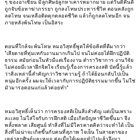
ๆ ของอาเซียน มีลูกศิษย์ลูกหาเคารพมากมาย แต่วันดีคืนดี
ถูกจับข้อหาฆ่าภรรยา ถูกลงโทษประหารชีวิต ตอนหลังถูก
ลดโทษ จนเหลือติดคุกตลอดชีวิต แล้วก็ถูกลดโทษอีก จน
ภายหลังพ้นโทษ เป็นอิสระ
ตอนที่ใกล้จะพ้นโทษ หมอวิสุทธิ์พูดให้ข้อคิดที่ดีมากว่า
“เสียดายที่ทุ่มเทกับงานมากเกินไป จนไม่ค่อยได้ฝึกปฏิบัติ
ธรรม สมัยก่อนในหัวมีแต่เรื่องงาน ตำราวิชาการ งานวิจัย
ไม่ค่อยมีเวลาฝึกจิตใจ เรียนรู้เรื่องการครองสติ บัดนี้รู้แล้ว
ว่าสิ่งเหล่านี้สำคัญกว่าวิชาความรู้ ถ้าได้ย้อนกลับไปเป็น
หนุ่มอีกครั้ง ผมจะให้เวลากับการปฏิบัติธรรมมากขึ้น ไม่ใช่
มัวมารอตอนแก่แล้วค่อยทำ”
หมอวิสุทธิ์เห็นว่า การครองสติเป็นสิ่งสำคัญ แต่เป็นเพราะ
ละเลย ไม่ใส่ใจกับการฝึกสติ เมื่อเกิดปัญหาชีวิตขึ้นมา จึง
พลั้งพลาด เสียศูนย์ ทำสิ่งที่ไม่มีใครคาดคิดว่าจะทำได้ เป็น
สิ่งที่ไม่น่าจะเกิดขึ้นกับคนที่สุภาพ ใจเย็น ในสายตาของ
เหล่าลูกศิษย์และหมอ ต่อเมื่อได้เผลอทำไปแล้วจึงมา