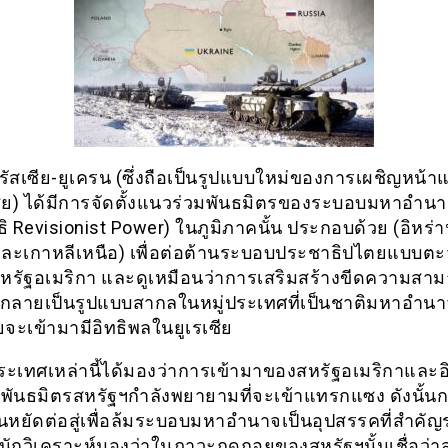
ัสเซีย-ยูเครน (ซึ่งถือเป็นรูปแบบใหม่ของการเผชิญหน้า
ซีย) ได้มีการจัดตั้งแนวร่วมพันธมิตรของระบอบมหาอำน
ธิ Revisionist Power) ในภูมิภาคนั้น ประกอบด้วย (อิหร่า
 และเกาหลีเหนือ) เพื่อต่อต้านระบอบประชาธิปไตยแบบตะว
รัฐอเมริกา และดูเหมือนว่าการเสริมสร้างขีดความสา
กลายเป็นรูปแบบสากลในหมู่ประเทศที่เป็นชาติมหาอำนา
ยจะเข้ามามีอิทธิพลในยูเรเซีย
ระเทศเหล่านี้ได้มองว่าการเข้ามาของสหรัฐอเมริกาและอ
มพันธมิตรสหรัฐฯกำลังพยายามที่จะเข้าแทรกแซง ดังนั้นก
ยืนหยัดต่อสู่เพื่อล้มระบอบมหาอำนาจเป็นอุปสรรคที่สำคัญ
ักวิเคราะห์มองว่าในภาวะถดถอยของสหรัฐฯนั้นเชื่อว่า