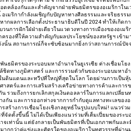
สอดคล้องกันและสำคัญจากฝ่ายพันธมิตรของอเมริกาในเ
นนี้ อเมริกากำลังเผชิญกับปัญหาทางศีลธรรมและจริยธรรม
ง หากผลการเลือกตั้งประธานาธิบดีในปี 2024 ทำให้เกิดการ
วนการฝักใฝ่ฝ่ายเดียวในแวดวงทางการเมืองของอเมริ
กครองที่ให้ความสำคัญกับผลประโยชน์ของสหรัฐฯ เข้ามา
ังนั้น สถานการณ์ก็จะซับซ้อนมากยิ่งกว่าสถานการณ์ปัจจุ
พันธมิตรของระบอบมหาอำนาจในยูเรเซีย ต่างเชื่อมโยง
ล้ชิดทางภูมิศาสตร์ และการรวมตัวกันของระบอบมหาอ
 ในดินแดนและทวีปที่ใหญ่ที่สุดในโลก โดยผ่านการเป็นหุ้
ศาสตร์และการเสริมสร้างเครือข่ายทางการค้าและการข
กัน รวมถึงการยกเลิกสกุลเงินดอลลาร์ในการแลกเปลี่ยน
่างกัน และการออกห่างจากการกำกับดูแลทางทะเลของอ
การสร้างการเชื่อมโยงเชิงกลยุทธ์ในรูปแบบใหม่! แนวร่วม
ที่จัดตั้งขึ้นนี้ ไม่ได้เป็นเพียงแนวร่วมที่เต็มเปี่ยมของระบ
จเท่านั้น แต่ยังกลายเป็นพันธมิตรที่เป็นเอกภาพกันและม
มากกว่าคู่แข่งและศัตรูใดของอเมริกาในทศวรรษที่ผ่านม