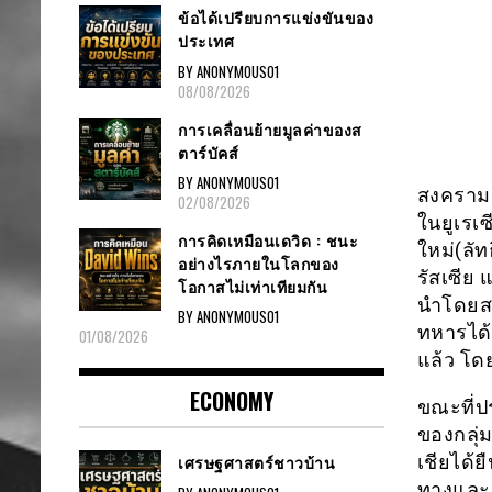
ข้อได้เปรียบการแข่งขันของ
ประเทศ
BY ANONYMOUS01
08/08/2026
การเคลื่อนย้ายมูลค่าของส
ตาร์บัคส์
BY ANONYMOUS01
สงครามร
02/08/2026
ในยูเรเ
การคิดเหมือนเดวิด : ชนะ
ใหม่(ลัท
อย่างไรภายในโลกของ
รัสเซีย
โอกาสไม่เท่าเทียมกัน
นำโดยสห
BY ANONYMOUS01
ทหารได้
01/08/2026
แล้ว โด
ECONOMY
ขณะที่ป
ของกลุ่
เชียได้
เศรษฐศาสตร์ชาวบ้าน
ทางและน