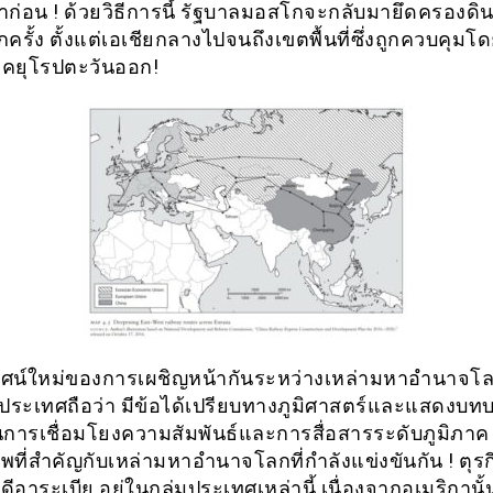
้มาก่อน ! ด้วยวิธีการนี้ รัฐบาลมอสโกจะกลับมายึดครองด
อีกครั้ง ตั้งแต่เอเชียกลางไปจนถึงเขตพื้นที่ซึ่งถูกควบคุมโ
าคยุโรปตะวันออก!
ศน์ใหม่ของการเผชิญหน้ากันระหว่างเหล่ามหาอำนาจโล
งประเทศถือว่า มีข้อได้เปรียบทางภูมิศาสตร์และแสดงบทบ
การเชื่อมโยงความสัมพันธ์และการสื่อสารระดับภูมิภาค
ี่สำคัญกับเหล่ามหาอำนาจโลกที่กำลังแข่งขันกัน ! ตุรกี
ีอาระเบีย อยู่ในกลุ่มประเทศเหล่านี้ เนื่องจากอเมริกานั้