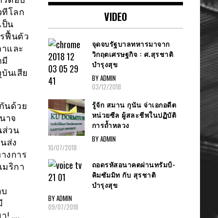
วทีโลก
VIDEO
เป็น
ฟื้นตัว
จุดจบรัฐบาลทหารมาจาก
กาและ
วิกฤตเศรษฐกิจ : ศ.สุรชาติ
มี
บำรุงสุข
บันเสีย
BY ADMIN
03/12/2018
รู้จัก สมาน กุนัน จ่าเอกอดีต
กันด้วย
หน่วยซีล ผู้สละชีพในปฏิบัติ
ำนาจ
การถ้ำหลวง
นส่วน
BY ADMIN
นส่ง
10/07/2018
ทางการ
ถอดรหัสอนาคตผ่านทรัมป์-
เมริกา
คิมซัมมิท กับ สุรชาติ
บำรุงสุข
อบ
BY ADMIN
ี
09/07/2018
า! ….