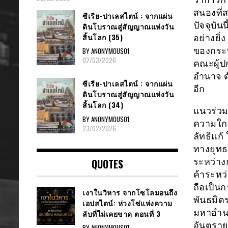
สนองที่
ซีเรีย​-ปาเลสไตน์​ : จากแผ่น
ปัจจุบั
ดินโบราณสู่สัญญาณ​แห่งวัน
สิ้นโลก​ (35)
อย่างยิ่
ของกระบ
BY ANONYMOUS01
02/03/2026
คณะผู้ป
อำนาจ ด
ซีเรีย​-ปาเลสไตน์​ : จากแผ่น
อีก
ดินโบราณสู่สัญญาณ​แห่งวัน
สิ้นโลก​ (34)
แนวร่วม
BY ANONYMOUS01
ความใก
23/02/2026
ลัทธิแก้
ทางยุทธ
QUOTES
ระหว่าง
ค้าระหว
ถือเป็น
เงาในวิหาร จากโซโลมอนถึง
พันธมิตร
เอปสไตน์: ห่วงโซ่แห่งความ
มหาอำนา
ลับที่ไม่เคยขาด ตอนที่ 3
อันตราย
BY ANONYMOUS01