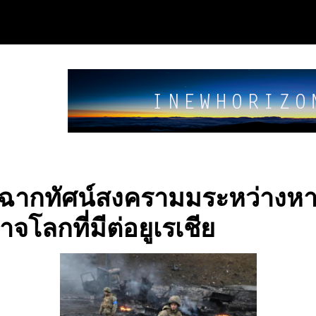
ฉากทัศน์สงครามมระหว่างห
จโลกที่มีต่อยูเรเชีย