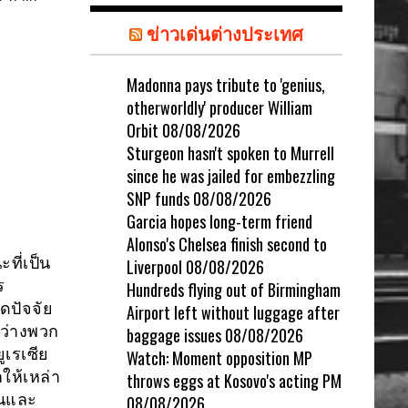
ข่าวเด่นต่างประเทศ
Madonna pays tribute to 'genius,
otherworldly' producer William
Orbit
08/08/2026
Sturgeon hasn't spoken to Murrell
since he was jailed for embezzling
SNP funds
08/08/2026
Garcia hopes long-term friend
Alonso's Chelsea finish second to
ที่เป็น
Liverpool
08/08/2026
ร
Hundreds flying out of Birmingham
ดปัจจัย
Airport left without luggage after
ว่างพวก
baggage issues
08/08/2026
ูเรเซีย
Watch: Moment opposition MP
ำให้เหล่า
throws eggs at Kosovo's acting PM
ตนและ
08/08/2026