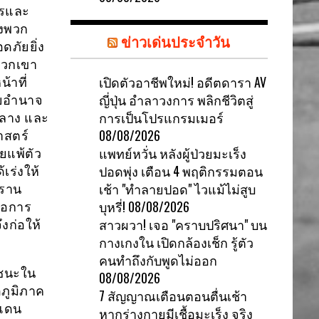
ารและ
องพวก
ข่าวเด่นประจำวัน
ดภัยยิ่ง
พวกเขา
เปิดตัวอาชีพใหม่! อดีตดารา AV
้าที่
ญี่ปุ่น อำลาวงการ พลิกชีวิตสู่
ายอำนาจ
การเป็นโปรแกรมเมอร์
กลาง และ
08/08/2026
าสตร์
แพทย์หวั่น หลังผู้ป่วยมะเร็ง
ยแพ้ตัว
ปอดพุ่ง เตือน 4 พฤติกรรมตอน
ร่งให้
เช้า "ทำลายปอด" ไวแม้ไม่สูบ
กราน
บุหรี่!
08/08/2026
ื่อการ
สาวผวา! เจอ "คราบปริศนา" บน
งก่อให้
กางเกงใน เปิดกล้องเช็ก รู้ตัว
คนทำถึงกับพูดไม่ออก
ยชนะใน
08/08/2026
ภูมิภาค
7 สัญญาณเตือนตอนตื่นเช้า
นแดน
หากร่างกายมีเชื้อมะเร็ง จริง