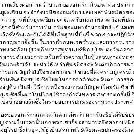
วามเสี่ยงต่อการคว่ำบาตรของอเมริกาในอนาคต ปราก
ั่นยูเรเซียน จะจำกัดเวทีของอเมริกาและเหล่าพันธมิตรข
ะว่า ฐานที่มั่นยูเรเซียน จะจัดเตรียมสภาพแวดล้อมที่ปลอ
ูมิภาคนี้สำหรับการเหิมเกริมของมหาอำนาจลัทธิแก้ และ
ลือซึ่งกันและกันได้ดีขึ้นในฐานที่มั่นนี้ พวกเขาจะปฏิบัติหน
ล้าหาญมากยิ่งขึ้น ในการกำหนดเจตจำนงและการกระจ
าพแวดล้อม (รวมถึงมหาสมุทรแปซิฟิก ยุโรป ตะวันออก
การยกระดับและการเสริมสร้างความเป็นหุ้นส่วนทางยุทธศ
จีนและรัสเซีย จะทำให้เหล่าพันธมิตรตะวันตกเกิดการพ่า
ารลดขวัญกำลังใจของพวกเขา! ขณะที่สงครามยูเครนได้เ
ร่วมพันธมิตรยูเรเซียใหม่ในการต่อต้านตะวันตก! การรุ
งปูติน เป็นอีกวิธีการหนึ่งของการแก้ปัญหาโดยรัสเซียเพ
ูเรเซียขึ้นมาใหม่โดยใช้กองกำลังทหาร สงครามครั้งนี้ จึ
แบ่งขั้วอย่างลึกซึ้งในระบอบการปกครองระหว่างประเทศ
องของอเมริกาและตะวันตก เห็นว่า หากรัสเซียได้รับชั
ูเครน ในเวลานั้นเอง พวกเขาก็จะสามารถยึดครองเหนือ
องยุโรป ซึ่งในยุคสมัยเป็นสหภาพโซเวียตเคยปกครองดิ