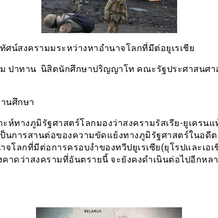
ัศน์สงครามมระหว่างหาอำนาจโลกที่มีต่อยูเรเชีย
่ม ปาทาน นิสิตนักศึกษาปริญญาโท คณะรัฐประศาสนศา
ร่านศึกษา
ราะห์ทางภูมิรัฐศาสตร์โลกมองว่าสงครามรัสเรีย-ยูเครนแท
อเป็นการสานต่อของความขัดแย้งทางภูมิรัฐศาสตร์ในอดีต
จโลกที่มีต่อการครอบงำของทวีปยูเรเซีย(ยุโรปและเอเช
ึงคาดว่าสงครามที่อันตรายนี้ จะยังคงดำเนินต่อไปอีกหลา