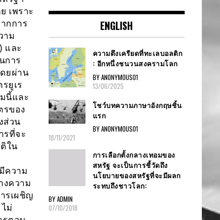
าย เพราะ
าจากการ
ENGLISH
ความ
) และ
ความตึงเครียดที่ทะเลบอลติก
ในการ
: อีกหนึ่งชนวนสงครามโลก
โดยผ่าน
BY ANONYMOUS01
รยูเร
13/06/2025
มนี้และ
โชว์บทความภาษาอังกฤษชิ้น
ิตรของ
แรก
งส่วน
BY ANONYMOUS01
ารที่จะ
18/11/2021
ติใน
การเลือกตั้งกลางเทอมของ
สหรัฐ จะเป็นการชี้วัดถึง
ามีความ
นโยบายของสหรัฐที่จะมีผลก
ร้างความ
ระทบถึงชาวโลก:
ีการเผชิญ
BY ADMIN
ไม่
07/10/2018
การตอบ