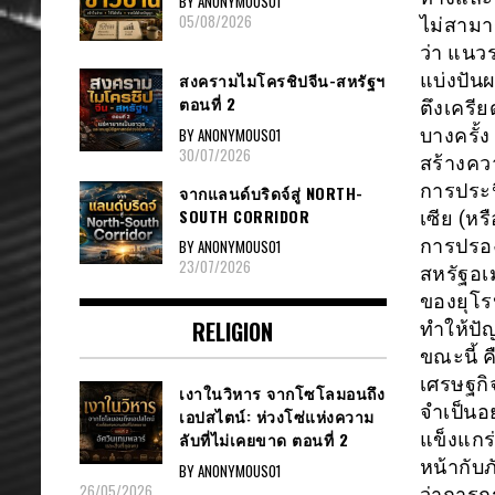
BY ANONYMOUS01
05/08/2026
ไม่สามา
ว่า แนว
แบ่งปัน
สงครามไมโครชิปจีน-สหรัฐฯ
ตอนที่ 2
ตึงเครี
BY ANONYMOUS01
บางครั้
30/07/2026
สร้างคว
การประน
จากแลนด์บริดจ์สู่ NORTH-
SOUTH CORRIDOR
เซีย (ห
การปรอง
BY ANONYMOUS01
23/07/2026
สหรัฐอเ
ของยุโรป
RELIGION
ทำให้ปั
ขณะนี้ 
เศรษฐกิ
เงาในวิหาร จากโซโลมอนถึง
จำเป็นอ
เอปสไตน์: ห่วงโซ่แห่งความ
แข็งแกร่
ลับที่ไม่เคยขาด ตอนที่ 2
หน้ากับ
BY ANONYMOUS01
26/05/2026
ว่าการก