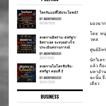
ใครกันแน่ที่ได้ประโยชน์?
BY ANONYMOUS01
06/08/2026
มองฉากท
โดย หนุ
สงครามอิหร่าน-สหรัฐฯ/
วทส.
อิสราเอล จะจบอย่างไร:
ประเมินสถานการณ์
ศูนย์อิห
BY ANONYMOUS01
31/07/2026
นักวิเค
แล้ว ถื
สงครามไมโครชิปจีน-
สหรัฐฯ ตอนที่ 2
มหาอำนา
ฉะนั้น จ
BY ANONYMOUS01
30/07/2026
เดียว
BUSINESS