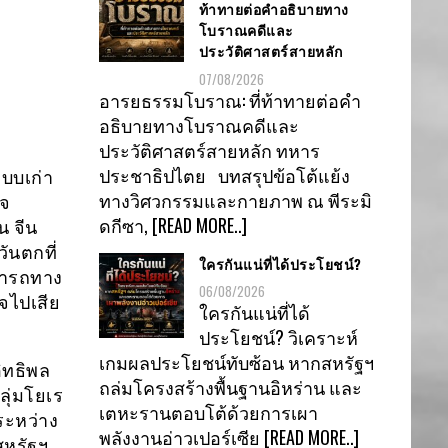
ท้าทายต่อคำอธิบายทาง
โบราณคดีและ
ประวัติศาสตร์สายหลัก
07/08/2026
อารยธรรมโบราณ: ที่ท้าทายต่อคำ
อธิบายทางโบราณคดีและ
ประวัติศาสตร์สายหลัก ทหาร
ประชาธิปไตย บทสรุปข้อโต้แย้ง
แบบเก่า
ทางวิศวกรรมและกายภาพ ณ พีระมิ
าจ
ดกีซา,
[READ MORE..]
น จีน
ันตกที่
ใครกันแน่ที่ได้ประโยชน์?
มารถทาง
06/08/2026
จไปเสีย
ใครกันแน่ที่ได้
ประโยชน์? วิเคราะห์
เกมผลประโยชน์ทับซ้อน หากสหรัฐฯ
ิทธิพล
ถล่มโครงสร้างพื้นฐานอิหร่าน และ
ลุ่มโยเร
เตหะรานตอบโต้ด้วยการเผา
ระหว่าง
พลังงานอ่าวเปอร์เซีย
[READ MORE..]
สหรัฐฯ