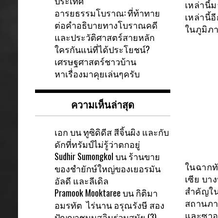
ประเทศ
เหล่านี
อารยธรรมโบราณ: ที่ท้าทาย
เหล่านี้
ต่อคำอธิบายทางโบราณคดี
ในภูมิภ
และประวัติศาสตร์สายหลัก
ใครกันแน่ที่ได้ประโยชน์?
เศรษฐศาสตร์ชาวบ้าน
หาเรื่องมาคุยเล่นๆครับ
ความเห็นล่าสุด
เอก
บน
ทูซิดิดีส สีจิ้นผิง และกับ
ดักที่ทรัมป์ไม่รู้ว่าตกอยู่
Sudhir Sumongkol
บน
ร้านขาย
ของชำยักษ์ใหญ่ของเยอรมัน
ในฉากทั
อัลดี และลีเดิล
เซีย บา
Pramook Mooktaree
บน
กิติมา
สำคัญใน
อมรทัต ไร่นาน อรุณรังษี สอง
สถานภาพท
ปัญญาชนมุสลิมร่วมสมัย (3)
และซาอุด