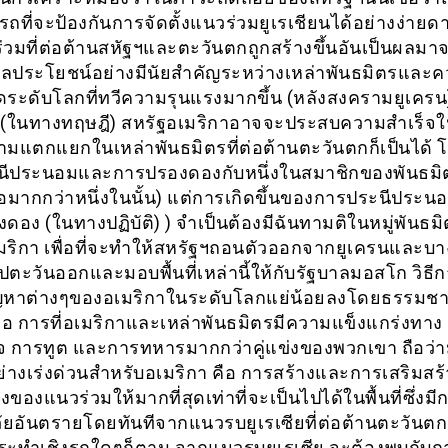
รถที่จะป้องกันการจัดตั้งแนวร่วมยูเรเชียนได้อย่างง่ายด
ร่วมที่ต่อต้านสหัฐฯและตะวันตกถูกสร้างขึ้นอันเป็นผลม
ผลประโยชน์อย่างมีนัยสำคัญระหว่างเหล่าพันธมิตรและ
ยดระดับโลกที่ทวีความรุนแรงมากขึ้น (หลังสงครามยูเครน
ง (ในทางทฤษฎี) สหรัฐอเมริกาอาจจะประสบความสำเร็จ
ามแตกแยกในเหล่าพันธมิตรที่ต่อต้านตะวันตกก็เป็นได้ 
ีประนอมและการปรองดองกับหนึ่งในสมาชิกของพันธมิต
รือมากกว่าหนึ่งในนั้น) แต่การเกิดขึ้นของการประนีประนอ
ดอง (ในทางปฏิบัติ) ) จำเป็นต้องมีฉันทามติในหมู่พันธม
มริกา เพื่อที่จะทำให้สหรัฐฯถอนตัวออกจากยูเครนและบา
ตะวันออกและมอบพื้นที่เหล่านี้ให้กับรัฐบาลมอสโก วิธีก
ญหาต่างๆของอเมริกาในระดับโลกแย่น้อยลงโดยธรรมชา
คือ การที่อเมริกาและเหล่าพันธมิตรมีความแข็งแกร่งทาง
จ การทูต และการทหารมากกว่าคู่แข่งของพวกเขา ถือว่
ย่างเร่งด่วนสำหรับอเมริกา คือ การสร้างและการเสริมส
งของแนวร่วมให้มากที่สุดเท่าที่จะเป็นไปได้ในพื้นที่ซึ่งม
ภัยอันตรายโดยทันทีจากแนวรบยูเรเซียที่ต่อต้านตะวันตก 
ระทำเชิงรุกใดๆก็ตาม จากแนวรบยูเรเซีย จะต้องพบกับ