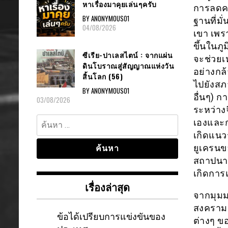
หาเรื่องมาคุยเล่นๆครับ
การลดค
BY ANONYMOUS01
ฐานที่ม
04/08/2026
เขา เพรา
ขึ้นในภ
ซีเรีย-ปาเลสไตน์ : จากแผ่น
จะช่วยเห
ดินโบราณสู่สัญญาณแห่งวัน
อย่างก
สิ้นโลก (56)
ไปยังสภ
BY ANONYMOUS01
อื่นๆ) 
03/08/2026
ระหว่าง
ค้นหา
เองและก
สำหรับ:
เกิดแนว
ยูเครนขอ
สถาปนาย
เกิดการ
เรื่องล่าสุด
จากมุมม
สงครามย
ข้อได้เปรียบการแข่งขันของ
ต่างๆ ข