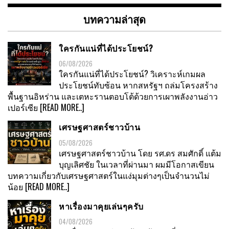
หมู่
บทความล่าสุด
ใครกันแน่ที่ได้ประโยชน์?
06/08/2026
ใครกันแน่ที่ได้ประโยชน์? วิเคราะห์เกมผล
ประโยชน์ทับซ้อน หากสหรัฐฯ ถล่มโครงสร้าง
พื้นฐานอิหร่าน และเตหะรานตอบโต้ด้วยการเผาพลังงานอ่าว
เปอร์เซีย
[READ MORE..]
เศรษฐศาสตร์ชาวบ้าน
05/08/2026
เศรษฐศาสตร์ชาวบ้าน โดย รศ.ดร สมศักดิ์ แต้ม
บุญเลิศชัย ในเวลาที่ผ่านมา ผมมีโอกาสเขียน
บทความเกี่ยวกับเศรษฐศาสตร์ในแง่มุมต่างๆเป็นจำนวนไม่
น้อย
[READ MORE..]
หาเรื่องมาคุยเล่นๆครับ
04/08/2026