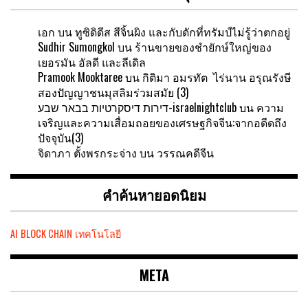
เอก
บน
ทูซิดิดีส สีจิ้นผิง และกับดักที่ทรัมป์ไม่รู้ว่าตกอยู่
Sudhir Sumongkol
บน
ร้านขายของชำยักษ์ใหญ่ของ
เยอรมัน อัลดี และลีเดิล
Pramook Mooktaree
บน
กิติมา อมรทัต ไร่นาน อรุณรังษี
สองปัญญาชนมุสลิมร่วมสมัย (3)
דירות דיסקרטיות בבאר שבע-israelnightclub
บน
ความ
เจริญและความเสื่อมถอยของเศรษฐกิจจีน:จากอดีดถึง
ปัจจุบัน(3)
จิดาภา ตั้งพรกระจ่าง
บน
วรรณคดีจีน
คำค้นหายอดนิยม
AI
BLOCK CHAIN
เทคโนโลยี
META