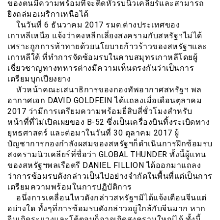
ของตนมีความพร้อมที่จะติดหัวรบนิวเคลียร์และสามารถ
ยิงถล่มอเมริกาเหนือได้
ในวันที่ 6 ธันวาคม 2017 รมต.ต่างประเทศของ
เกาหลีเหนือ แจ้งว่าคงหลีกเลี่ยงสงครามกับสหรัฐฯไม่ได้
เพราะถูกการท้าทายด้วยนโยบายก้าวร้าวของสหรัฐฯและ
เกาหลีใต้ ที่ทำการจัดซ้อมรบในคาบสมุทรเกาหลีโดยผู้
เชี่ยวชาญทางทหารต่างมีความเห็นตรงกันว่าเป็นการ
เตรียมบุกเปียงยาง
หัวหน้าคณะเสนาธิการของกองทัพอากาศสหรัฐฯ พล
อากาศเอก DAVID GOLDFEIN ได้แถลงเมื่อเดือนตุลาคม
2017 ว่ามีการเตรียมความพร้อมยี่สิบสี่ชั่วโมงสำหรับ
หน้าที่ที่ไม่เปิดเผยของ B-52 ซึ่งเป็นเครื่องบินทิ้งระเบิดทาง
ยุทธศาสตร์ และต่อมาในวันที่ 30 ตุลาคม 2017 ผู้
บัญชาการกองกำลังผสมของสหรัฐฯก็ดำเนินการฝึกซ้อมรบ
สงครามนิวเคลียร์ที่ชื่อว่า GLOBAL THUNDER ทั้งนี้ผู้แทน
ของสหรัฐฯพลเรือตรี DANIEL FILLION ได้ออกมาแถลง
ว่าการซ้อมรบดังกล่าวเป็นไปอย่างจำกัดในพื้นที่แต่เป็นการ
เตรียมความพร้อมในการปฏิบัติการ
อนึ่งการเคลื่อนไหวดังกล่าวสหรัฐฯมิได้แจ้งเตือนจีนแต่
อย่างใด ทั้งๆที่การซ้อมรบดังกล่าวอยู่ใกล้กับจีนมาก หาก
จีนเกิดระแวงและโต้ตอบก็อาจเกิดสงครามใหญ่ได้ ทั้งนี้