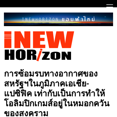
Skip
to
content
ขอบฟ้าใหม่
INEWHORIZON
การซ้อมรบทางอากาศของ
สหรัฐฯในภูมิภาคเอเชีย-
แปซิฟิค เท่ากับเป็นการทำให้
โอลิมปิกเกมส์อยู่ในหมอกควัน
ของสงคราม