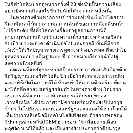
ในกีฬาโอลิมปิกฤดูหนาวครั้งที่ 23 ซึ่งนับเป็นความเสี่ยง
อย่างยิ่งหากเกิดอะไรขึ้นกับนักกีฬาจากเกาหลีเหนือ
ในทางตรงข้ามหากการเข้าร่วมแข่งขันเป็นไปโดยราบ
รื่น ก็มีแนวโน้มว่าความสมานฉันท์ของเกาหลีจะคืบหน้า
ไปอีกระดับ ซึ่งทั่วโลกต่างก็จับตาดูสถานการณ์ที่
คาบสมุทรเกาหลี แม้ว่าสงครามน้ำลายระหว่างวอชิงตัน
กับเปียงยางจะยังคงดำเนินต่อไป และอาจถึงขั้นที่มีการ
เร่งเร้าให้เกิดปัญหาทางการทูตระหว่างประเทศ ที่จะนำไป
สู่สงครามอย่างเต็มรูปแบบ ซึ่งอาจหมายถึงการนำไปสู่
สงครามนิวเคลียร์
แต่แทนที่สหรัฐฯจะช่วยสร้างบรรยากาศแห่งสันติสุขด้วย
จิตวิญญาณแห่งกีฬาโอลิมปิก เมื่อใกล้เวลาแห่งการเฉลิม
ฉลองพิธีเปิดในเกาหลีใต้ ซึ่งจะทำให้ความตึงเครียดที่ผ่าน
มาได้คลี่คลาลง สหรัฐฯกลับทำในทางตรงข้าม โดยจาก
เหตุการณ์ที่ผ่านมา อาทิ เหตุการณ์ที่ประมุขของ
เกาหลีเหนือ ได้ประกาศว่ามีความพร้อมที่จะยิงขีปนาวุธ
ข้ามทวีปไปยังเขตแดนของสหรัฐฯและแสดงให้ชาวโลกได้
เห็นว่าเกาหลีเหนือมีเทคโนโลยีเพียงพอ ด้วยการทดลอง
ขีปนาวุธข้ามทวีป(ICBM)ฮวาซอน-15 เมื่อปลายเดือน
พฤศจิกายนปีที่แล้ว และเปียงยางยังประกาศว่าขีปนาวุธ