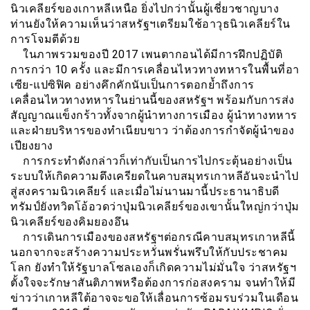
นิวเคลียร์ของเกาหลีเหนือ ยิ่งไปกว่านั้นผู้เชี่ยวชาญบาง
ท่านยังให้ความเห็นว่าสหรัฐฯเตรียมใช้อาวุธนิวเคลียร์ใน
การโจมตีด้วย
ในภาพรวมของปี 2017 เพนตากอนได้มีการฝึกปฏิบัติ
การกว่า 10 ครั้ง และมีการเคลื่อนไหวทางทหารในพื้นที่อา
เซีย-แปซิฟิค อย่างคึกคักนับเป็นการตอกย้ำถึงการ
เคลื่อนไหวทางทหารในย่านนี้ของสหรัฐฯ พร้อมกับการส่ง
สัญญาณแข็งกร้าวทั้งจากผู้นำทางการเมือง ผู้นำทางทหาร
และฝ่ายบริหารของทำเนียบขาว ว่าต้องการกำจัดผู้นำของ
เปียงยาง
การกระทำดังกล่าวก็เท่ากับเป็นการไปกระตุ้นอย่างเป็น
ระบบให้เกิดความตึงเครียดในคาบสมุทรเกาหลีอันจะนำไป
สู่สงครามนิวเคลียร์ และเมื่อไม่นานมานี้ประธานาธิบดี
ทรัมป์ยังทวิตโอ้อวดว่าปุ่มนิวเคลียร์ของเขานั้นใหญ่กว่าปุ่ม
นิวเคลียร์ของคิมยองอึน
การเดินการเมืองของสหรัฐฯต่อกรณีคาบสมุทรเกาหลีนี้
นอกจากจะสร้างความประหวั่นพรั่นพรึบให้กับประชาคม
โลก ยังทำให้รัฐบาลโซลเองก็เกิดความไม่มั่นใจ ว่าสหรัฐฯ
ตั้งใจจะรักษาสันติภาพหรือต้องการก่อสงคราม จนทำให้มี
ข่าวว่าเกาหลีใต้อาจจะขอให้เลื่อนการซ้อมรบร่วมในเดือน