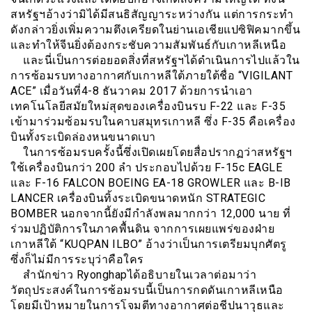
สหรัฐฯอ้างว่ามิได้มีสนธิสัญญาระหว่างกัน แต่การกระทำ
ดังกล่าวยิ่งเพิ่มความตึงเครียดในย่านเอเชียแปซิฟิคมากขึ้น
และทำให้จีนยิ่งต้องกระชับความสัมพันธ์กับเกาหลีเหนือ
และนี่เป็นการต่อยอดสิ่งที่สหรัฐฯได้ดำเนินการไปแล้วใน
การซ้อมรบทางอากาศกับเกาหลีใต้ภายใต้ชื่อ “VIGILANT
ACE” เมื่อวันที่4-8 ธันวาคม 2017 ด้วยการนำเอา
เทคโนโลยีสมัยใหม่สุดของเครื่องบินรบ F-22 และ F-35
เข้ามาร่วมซ้อมรบในคาบสมุทรเกาหลี ซึ่ง F-35 คือเครื่อง
บินทั้งระเบิดล่องหนขนาดเบา
ในการซ้อมรบครั้งนี้ซึ่งเปิดเผยโดยสื่อปรากฏว่าสหรัฐฯ
ใช้เครื่องบินกว่า 200 ลำ ประกอบไปด้วย F-15c EAGLE
และ F-16 FALCON BOEING EA-18 GROWLER และ B-IB
LANCER เครื่องบินทิ้งระเบิดขนาดหนัก STRATEGIC
BOMBER นอกจากนี้ยังมีกำลังพลมากกว่า 12,000 นาย ที่
ร่วมปฏิบัติการในภาคพื้นดิน จากการเผยแพร่ของฝ่าย
เกาหลีใต้ “KUQPAN ILBO” อ้างว่าเป็นการเตรียมบุกศัตรู
ซึ่งก็ไม่มีการระบุว่าคือใคร
สำนักข่าว Ryonghapได้อธิบายในเวลาต่อมาว่า
วัตถุประสงค์ในการซ้อมรบนี้เป็นการกดดันเกาหลีเหนือ
โดยมีเป้าหมายในการโจมตีทางอากาศต่อชีปนาวุธและ