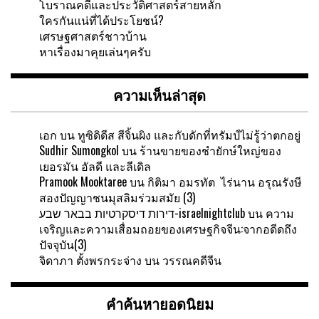
โบราณคดีและประวัติศาสตร์สายหลัก
ใครกันแน่ที่ได้ประโยชน์?
เศรษฐศาสตร์ชาวบ้าน
หาเรื่องมาคุยเล่นๆครับ
ความเห็นล่าสุด
เอก
บน
ทูซิดิดีส สีจิ้นผิง และกับดักที่ทรัมป์ไม่รู้ว่าตกอยู่
Sudhir Sumongkol
บน
ร้านขายของชำยักษ์ใหญ่ของ
เยอรมัน อัลดี และลีเดิล
Pramook Mooktaree
บน
กิติมา อมรทัต ไร่นาน อรุณรังษี
สองปัญญาชนมุสลิมร่วมสมัย (3)
דירות דיסקרטיות בבאר שבע-israelnightclub
บน
ความ
เจริญและความเสื่อมถอยของเศรษฐกิจจีน:จากอดีดถึง
ปัจจุบัน(3)
จิดาภา ตั้งพรกระจ่าง
บน
วรรณคดีจีน
คำค้นหายอดนิยม