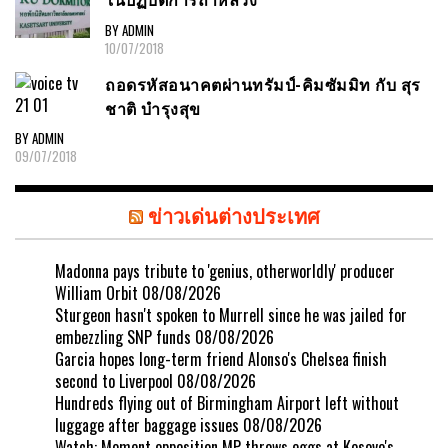
BY ADMIN
10/07/2018
ถอดรหัสอนาคตผ่านทรัมป์-คิมซัมมิท กับ สุร
ชาติ บำรุงสุข
BY ADMIN
09/07/2018
ข่าวเด่นต่างประเทศ
Madonna pays tribute to 'genius, otherworldly' producer
William Orbit
08/08/2026
Sturgeon hasn't spoken to Murrell since he was jailed for
embezzling SNP funds
08/08/2026
Garcia hopes long-term friend Alonso's Chelsea finish
second to Liverpool
08/08/2026
Hundreds flying out of Birmingham Airport left without
luggage after baggage issues
08/08/2026
Watch: Moment opposition MP throws eggs at Kosovo's