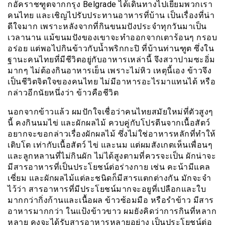
กอัคราชฑูตจากกรุง Belgrade ได้เดินทางไปเยี่ยมพวกเรา
คนไทย และเชิญไปรับประทานอาหารที่บ้าน เป็นเรื่องที่น่า
ดีใจมาก เพราะหลังจากที่กินขนมปังประจำทุกวันมาเป็น
เวลานาน แม้ขนมปังของเขาจะทำออกจากเตาร้อนๆ กรอบ
อร่อย แต่พอไปกินข้าวกับน้ำพริกกะปิ ที่บ้านท่านฑูต ซึ่งใน
ฐานะคนไทยที่มีชีวิตอยู่กับอาหารเหล่านี้ จึงสวาปามซะอิ่ม
มากๆ ไม่ต้องกินอาหารเย็น เพราะไม่หิว เหตุนี้เอง ข้าวจึง
เป็นชีวิตจิตใจของคนไทย ไม่มีอาหารอะไรมาแทนได้ หรือ
กล่าวอีกนัยหนึ่งว่า ข้าวคือชีวิต
นอกจากข้าวแล้ว ผมปักใจเชื่อว่าคนไทยสมัยใหม่ที่ตัวสูงๆ
นี้ คงกินนมไข่ และผักผลไม้ ควบคู่กับโปรตีนจากเนื้อสัตว์
อยากจะขอกล่าวเรื่องผักผลไม้ ซึ่งไม่ใช่อาหารหลักที่ทำให้
เติบโต เท่ากับเนื้อสัตว์ ไข่ และนม แต่ผมสังเกตเห็นเพื่อนๆ
และลูกหลานที่ไม่กินผัก ไม่ได้สูงตามที่ควรจะเป็น ผักน่าจะ
มีสารอาหารที่เป็นประโยชน์ต่อร่างกาย เช่น คะน้ามีแคล
เซี่ยม และผักผลไม้แต่ละชนิดก็มีสารแตกต่างกัน มักจะจำ
ไว้ว่า สารอาหารที่มีประโยชน์มากจะอยูที่เปลือกและใบ
มากกว่ากิ่งก้านและเนื้อผล ข้าวซ้อมมือ หรือรำข้าว มีสาร
อาหารมากกว่า ในแป้งข้าวขาว ผมยังคิดว่าการกินที่หลาก
หลาย คงจะได้รับสารอาหารหลายอย่าง เป็นประโยชน์ต่อ