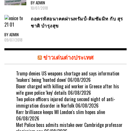
BY ADMIN
10/07/2018
ถอดรหัสอนาคตผ่านทรัมป์-คิมซัมมิท กับ สุร
ชาติ บำรุงสุข
BY ADMIN
09/07/2018
ข่าวเด่นต่างประเทศ
Trump denies US weapons shortage and says information
'leakers' being 'hunted down'
06/08/2026
Boxer charged with killing aid worker in Greece after his
wife gave police 'key' details
06/08/2026
Two police officers injured during second night of anti-
immigration disorder in Norfolk
06/08/2026
Kerr brilliance keeps MI London's slim hopes alive
06/08/2026
Met Police boss admits mistake over Cambridge professor