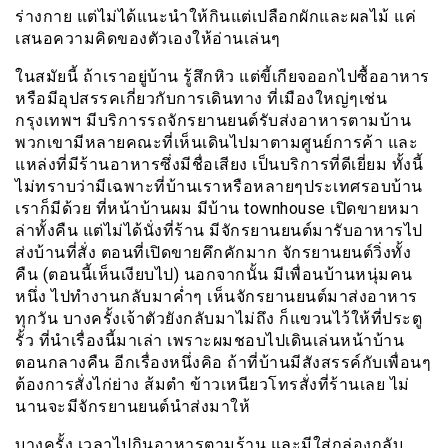
ร่างกาย แต่ไม่ได้แนะนำให้กินแต่เปลือกผักและผลไม้ แค่
เสนอความคิดของตัวเองให้อ่านเล่นๆ
ในสมัยนี้ ถ้าเราอยู่บ้าน รู้สึกหิว แต่ขี้เกียจออกไปซื้ออาหาร
หรือมีอุปสรรคเกี่ยวกับการเดินทาง ที่เมืองใหญ่ๆเช่น
กรุงเทพฯ มีบริการรถจักรยานยนต์รับส่งอาหารตามบ้าน
พวกเขามีหลายคณะที่เห็นเดินไปมาตามศูนย์การค้า และ
แหล่งที่มีร้านอาหารซึ่งมีชื่อเสียง เป็นบริการที่ดีเยี่ยม ทั้งนี้
ไม่ทราบว่ามีเฉพาะที่บ้านเราหรือหลายๆประเทศรอบบ้าน
เราก็มีด้วย ที่หน้าบ้านผม มีบ้าน townhouse เปิดขายหมา
ล่าทั้งคืน แต่ไม่ได้นั่งที่ร้าน มีจักรยานยนต์มารับอาหารไป
ส่งบ้านที่สั่ง ตอนที่เปิดขายคึกคักมาก จักรยานยนต์วิ่งทั้ง
คืน (ตอนนี้เห็นเงียบไป) นอกจากนั้น มีเพื่อนบ้านหนุ่มคน
หนึ่ง ไปทำงานกลับมาค่ำๆ เห็นจักรยานยนต์มาส่งอาหาร
ทุกวัน บางครั้งเจ้าตัวยังกลับมาไม่ถึง ก็แขวนไว้ให้ที่ประตู
รั้ว ที่นำเรื่องนี้มาเล่า เพราะผมชอบไปเดินเล่นหน้าบ้าน
ตอนกลางคืน อีกเรื่องหนึ่งคิอ ถ้าที่บ้านมีสังสรรค์กับเพื่อนๆ
ต้องการสั่งไก่ย่าง ส้มตำ ข้าวเหนียวโทรสั่งที่ร้านเลย ไม่
นานจะมีจักรยานยนต์นำส่งมาให้
บางครั้ง เวลาไปกินอาหารตามร้าน และมีใส่กล่องกลับ