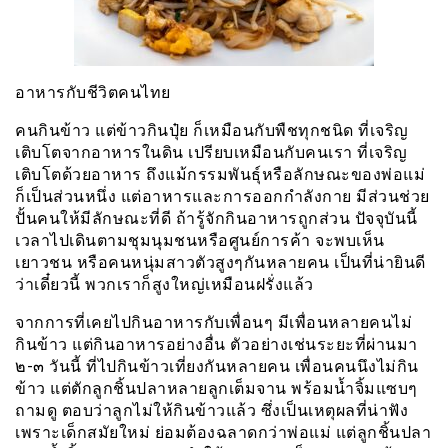
อาหารกับชีวิตคนไทย
คนกินข้าว แต่ข้าวกินปุ๋ย ก็เหมือนกับพืชทุกชนิด ที่เจริญ
เติบโตจากอาหารในดิน เปรียบเหมือนกับคนเรา ที่เจริญ
เติบโตด้วยอาหาร ถึงแม้กรรมพันธุ์หรือลักษณะของพ่อแม่
ก็เป็นส่วนหนึ่ง แต่อาหารและการออกกำลังกาย มีส่วนช่วย
ปั้นคนให้มีลักษณะที่ดี ถ้ารู้จักกินอาหารถูกส่วน ปัจจุบันนี้
เวลาไปเดินตามชุมนุมชนหรือศูนย์การค้า จะพบเห็น
เยาวชน หรือคนหนุ่มสาวตัวสูงๆกันหลายคน เป็นที่น่ายินดี
ว่าเดี๋ยวนี้ พวกเราก็สูงใหญ่เหมือนฝรั่งแล้ว
จากการที่เคยไปกินอาหารกับเพื่อนๆ มีเพื่อนหลายคนไม่
กินข้าว แต่กินอาหารอย่างอื่น ตัวอย่างเช่นระยะที่ผ่านมา
๒-๓ วันนี้ ที่ไปกินข้าวเที่ยงกันหลายคน เพื่อนคนนึงไม่กิน
ข้าว แต่ตักลูกชิ้นปลาหลายลูกเต็มจาน พร้อมน้ำจิ้มแซบๆ
ถามดู ตอบว่าลูกไม่ให้กินข้าวแล้ว ซึ่งเป็นเหตุผลที่น่าฟัง
เพราะเด็กสมัยใหม่ ย่อมต้องฉลาดกว่าพ่อแม่ แต่ลูกชิ้นปลา