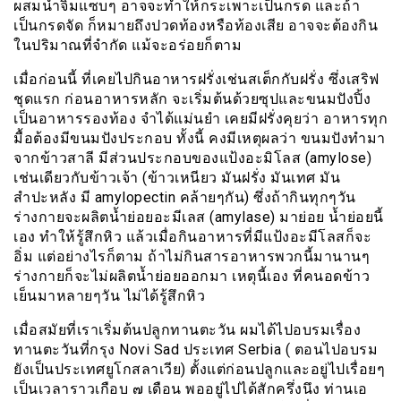
ผสมน้ำจิ้มแซบๆ อาจจะทำให้กระเพาะเป็นกรด และถ้า
เป็นกรดจัด ก็หมายถึงปวดท้องหรือท้องเสีย อาจจะต้องกิน
ในปริมาณที่จำกัด แม้จะอร่อยก็ตาม
เมื่อก่อนนี้ ที่เคยไปกินอาหารฝรั่งเช่นสเต็กกับฝรั่ง ซึ่งเสริฟ
ชุดแรก ก่อนอาหารหลัก จะเริ่มต้นด้วยซุปและขนมปังปิ้ง
เป็นอาหารรองท้อง จำได้แม่นยำ เคยมีฝรั่งคุยว่า อาหารทุก
มื้อต้องมีขนมปังประกอบ ทั้งนี้ คงมีเหตุผลว่า ขนมปังทำมา
จากข้าวสาลี มีส่วนประกอบของแป้งอะมิโลส (amylose)
เช่นเดียวกับข้าวเจ้า (ข้าวเหนียว มันฝรั่ง มันเทศ มัน
สำปะหลัง มี amylopectin คล้ายๆกัน) ซึ่งถ้ากินทุกๆวัน
ร่างกายจะผลิตน้ำย่อยอะมีเลส (amylase) มาย่อย น้ำย่อยนี้
เอง ทำให้รู้สึกหิว แล้วเมื่อกินอาหารที่มีแป้งอะมีโลสก็จะ
อิ่ม แต่อย่างไรก็ตาม ถ้าไม่กินสารอาหารพวกนี้มานานๆ
ร่างกายก็จะไม่ผลิตน้ำย่อยออกมา เหตุนี้เอง ที่คนอดข้าว
เย็นมาหลายๆวัน ไม่ได้รู้สึกหิว
เมื่อสมัยที่เราเริ่มต้นปลูกทานตะวัน ผมได้ไปอบรมเรื่อง
ทานตะวันที่กรุง Novi Sad ประเทศ Serbia ( ตอนไปอบรม
ยังเป็นประเทศยูโกสลาเวีย) ตั้งแต่ก่อนปลูกและอยู่ไปเรื่อยๆ
เป็นเวลาราวเกือบ ๗ เดือน พออยู่ไปได้สักครึ่งนึง ท่านเอ