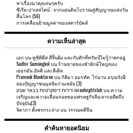
หาเรื่องมาคุยเล่นๆครับ
ซีเรีย-ปาเลสไตน์ : จากแผ่นดินโบราณสู่สัญญาณแห่งวัน
สิ้นโลก (56)
การเคลื่อนย้ายมูลค่าของสตาร์บัคส์
ความเห็นล่าสุด
เอก
บน
ทูซิดิดีส สีจิ้นผิง และกับดักที่ทรัมป์ไม่รู้ว่าตกอยู่
Sudhir Sumongkol
บน
ร้านขายของชำยักษ์ใหญ่ของ
เยอรมัน อัลดี และลีเดิล
Pramook Mooktaree
บน
กิติมา อมรทัต ไร่นาน อรุณรังษี
สองปัญญาชนมุสลิมร่วมสมัย (3)
דירות דיסקרטיות בבאר שבע-israelnightclub
บน
ความ
เจริญและความเสื่อมถอยของเศรษฐกิจจีน:จากอดีดถึง
ปัจจุบัน(3)
จิดาภา ตั้งพรกระจ่าง
บน
วรรณคดีจีน
คำค้นหายอดนิยม