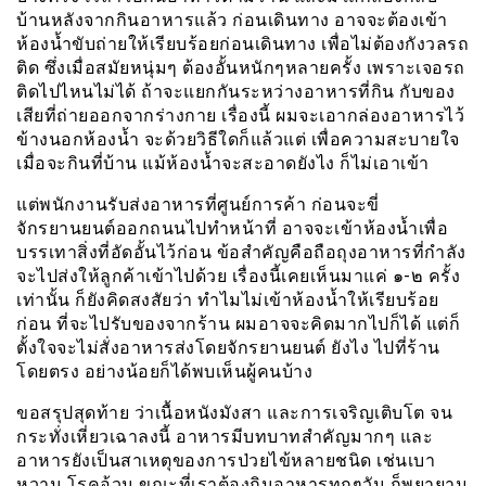
บ้านหลังจากกินอาหารแล้ว ก่อนเดินทาง อาจจะต้องเข้า
ห้องน้ำขับถ่ายให้เรียบร้อยก่อนเดินทาง เพื่อไม่ต้องกังวลรถ
ติด ซึ่งเมื่อสมัยหนุ่มๆ ต้องอั้นหนักๆหลายครั้ง เพราะเจอรถ
ติดไปไหนไม่ได้ ถ้าจะแยกกันระหว่างอาหารที่กิน กับของ
เสียที่ถ่ายออกจากร่างกาย เรื่องนี้ ผมจะเอากล่องอาหารไว้
ข้างนอกห้องน้ำ จะด้วยวิธีใดก็แล้วแต่ เพื่อความสะบายใจ
เมื่อจะกินที่บ้าน แม้ห้องน้ำจะสะอาดยังไง ก็ไม่เอาเข้า
แต่พนักงานรับส่งอาหารที่ศูนย์การค้า ก่อนจะขี่
จักรยานยนต์ออกถนนไปทำหน้าที่ อาจจะเข้าห้องน้ำเพื่อ
บรรเทาสิ่งที่อัดอั้นไว้ก่อน ข้อสำคัญคือถือถุงอาหารที่กำลัง
จะไปส่งให้ลูกค้าเข้าไปด้วย เรื่องนี้เคยเห็นมาแค่ ๑-๒ ครั้ง
เท่านั้น ก็ยังคิดสงสัยว่า ทำไมไม่เข้าห้องน้ำให้เรียบร้อย
ก่อน ที่จะไปรับของจากร้าน ผมอาจจะคิดมากไปก็ได้ แต่ก็
ตั้งใจจะไม่สั่งอาหารส่งโดยจักรยานยนต์ ยังไง ไปที่ร้าน
โดยตรง อย่างน้อยก็ได้พบเห็นผู้คนบ้าง
ขอสรุปสุดท้าย ว่าเนื้อหนังมังสา และการเจริญเติบโต จน
กระทั่งเหี่ยวเฉาลงนี้ อาหารมีบทบาทสำคัญมากๆ และ
อาหารยังเป็นสาเหตุของการป่วยไข้หลายชนิด เช่นเบา
หวาน โรคอ้วน ขณะที่เราต้องกินอาหารทุกๆวัน ก็พยายาม