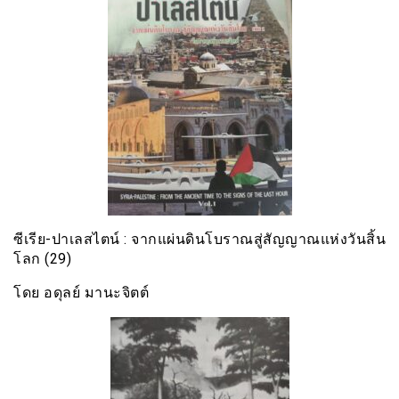
ซีเรีย​-ปาเลสไตน์​ : จากแผ่นดินโบราณสู่สัญญาณ​แห่งวันสิ้น
โลก​ (29)
โดย​ อดุลย์​ มานะจิตต์