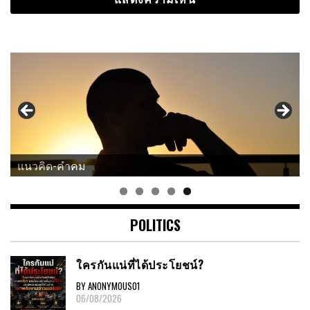
การเมือง
แนวคิด-คำคม
POLITICS
ใครกันแน่ที่ได้ประโยชน์?
BY ANONYMOUS01
06/08/2026