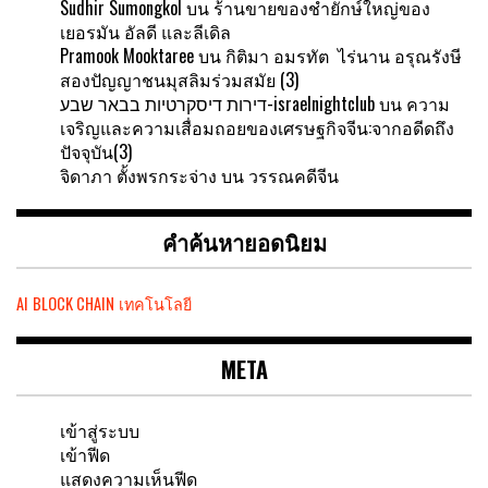
Sudhir Sumongkol
บน
ร้านขายของชำยักษ์ใหญ่ของ
เยอรมัน อัลดี และลีเดิล
Pramook Mooktaree
บน
กิติมา อมรทัต ไร่นาน อรุณรังษี
สองปัญญาชนมุสลิมร่วมสมัย (3)
דירות דיסקרטיות בבאר שבע-israelnightclub
บน
ความ
เจริญและความเสื่อมถอยของเศรษฐกิจจีน:จากอดีดถึง
ปัจจุบัน(3)
จิดาภา ตั้งพรกระจ่าง
บน
วรรณคดีจีน
คำค้นหายอดนิยม
AI
BLOCK CHAIN
เทคโนโลยี
META
เข้าสู่ระบบ
เข้าฟีด
แสดงความเห็นฟีด