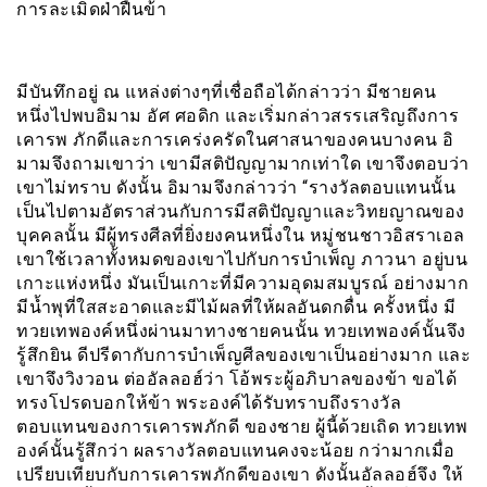
การละเมิดฝ่าฝืนข้า
มีบันทึกอยู่ ณ แหล่งต่างๆที่เชื่อถือได้กล่าวว่า มีชายคน
หนึ่งไปพบอิมาม อัศ ศอดิก และเริ่มกล่าวสรรเสริญถึงการ
เคารพ ภักดีและการเคร่งครัดในศาสนาของคนบางคน อิ
มามจึงถามเขาว่า เขามีสติปัญญามากเท่าใด เขาจึงตอบว่า
เขาไม่ทราบ ดังนั้น อิมามจึงกล่าวว่า “รางวัลตอบแทนนั้น
เป็นไปตามอัตราส่วนกับการมีสติปัญญาและวิทยญาณของ
บุคคลนั้น มีผู้ทรงศีลที่ยิ่งยงคนหนึ่งใน หมู่ชนชาวอิสราเอล
เขาใช้เวลาทั้งหมดของเขาไปกับการบำเพ็ญ ภาวนา อยู่บน
เกาะแห่งหนึ่ง มันเป็นเกาะที่มีความอุดมสมบูรณ์ อย่างมาก
มีน้ำพุที่ใสสะอาดและมีไม้ผลที่ให้ผลอันดกดื่น ครั้งหนึ่ง มี
ทวยเทพองค์หนึ่งผ่านมาทางชายคนนั้น ทวยเทพองค์นั้นจึง
รู้สึกยิน ดีปรีดากับการบำเพ็ญศีลของเขาเป็นอย่างมาก และ
เขาจึงวิงวอน ต่ออัลลอฮ์ว่า โอ้พระผู้อภิบาลของข้า ขอได้
ทรงโปรดบอกให้ข้า พระองค์ได้รับทราบถึงรางวัล
ตอบแทนของการเคารพภักดี ของชาย ผู้นี้ด้วยเถิด ทวยเทพ
องค์นั้นรู้สึกว่า ผลรางวัลตอบแทนคงจะน้อย กว่ามากเมื่อ
เปรียบเทียบกับการเคารพภักดีของเขา ดังนั้นอัลลอฮ์จึง ให้