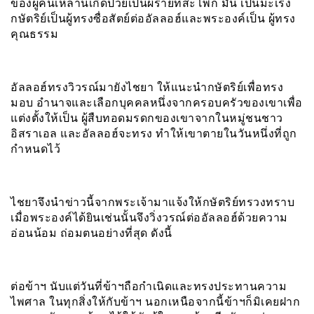
ของผู้คนเหล่านี้เกิดป่วยเป็นผีร้ายที่สะโพก มัน เป็นมะเร็ง
กษัตริย์เป็นผู้ทรงซื่อสัตย์ต่ออัลลอฮ์และพระองค์เป็น ผู้ทรง
คุณธรรม
อัลลอฮ์ทรงวิวรณ์มายังไชยา ให้แนะนำกษัตริย์เพื่อทรง
มอบ อำนาจและเลือกบุคคลหนึ่งจากครอบครัวของเขาเพื่อ
แต่งตั้งให้เป็น ผู้สืบทอดมรดกของเขาจากในหมู่ชนชาว
อิสราเอล และอัลลอฮ์จะทรง ทำให้เขาตายในวันหนึ่งที่ถูก
กำหนดไว้
ไชยาจึงนำข่าวนี้จากพระเจ้ามาแจ้งให้กษัตริย์ทรวงทราบ
เมื่อพระองค์ได้ยินเช่นนั้นจึงวิ่งวรณ์ต่ออัลลอฮ์ด้วยความ
อ่อนน้อม ถ่อมตนอย่างที่สุด ดังนี้
ต่อข้าฯ นับแต่วันที่ข้าฯถือกำเนิดและทรงประทานความ
ไพศาล ในทุกสิ่งให้กับข้าฯ นอกเหนือจากนี้ข้าฯก็มิเคยฝาก