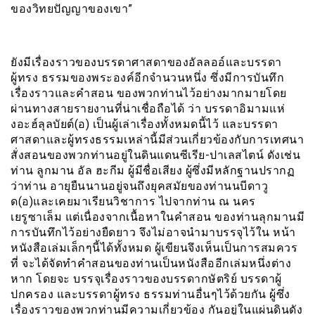
ของวิทยปัญญาของเขา”
ยังมีเรื่องราวของบรรดาศาสดาของอัลลออ์และบรรดา
ผู้ทรง ธรรมของพระองค์อีกจำนวนหนึ่ง ซึ่งมีการบันทึก
เรื่องราวและคำสอน ของพวกท่านไว้อย่างมากมายโดย
ผ่านทางสายรายงานที่น่าเชื่อถือได้ ว่า บรรดาอิมามแห่
งอะฮ์ลุลบัยต์(อ) เป็นผู้เล่าเรื่องทั้งหมดนี้ไว้ และบรรดา
ศาสดาและผู้ทรงธรรมเหล่านี้มีส่วนเกี่ยวข้องกับการเทศนา
สั่งสอนของพวกท่านอยู่ในดินแดนซีเรีย-ปาเลสไตน์ ดังเช่น
ท่าน ลูกมาน อัล ฮะกีม ผู้มีชื่อเสียง ผู้ซึ่งมีหลักฐานปรากฏ
ว่าท่าน อายุยืนนานอยู่จนถึงยุคสมัยของท่านนบีดาวู
ด(อ)และเคยมาเรียนวิชาการ ไปจากท่าน ณ นคร
เยรูซาเล็ม แต่เนื่องจากเนื้อหาในคำสอน ของท่านลุกมานมี
การบันทึกไว้อย่างยืดยาว จึงไม่อาจนำมาบรรจุไว้ใน หน้า
หนังสือเล่มเล็กๆนี้ได้ทั้งหมด ผู้เขียนจึงเห็นเป็นการสมควร
ที่ จะได้จัดทำคำสอนของท่านเป็นหนังสืออีกเล่มหนึ่งต่าง
หาก โดยจะ บรรจุเรื่องราวของบรรดากษัตริย์ บรรดาผู้
ปกครอง และบรรดาผู้ทรง ธรรมท่านอื่นๆไว้ด้วยกัน ผู้ซึ่ง
เรื่องราวของพวกท่านมีความเกี่ยวข้อง กันอยู่ในแผ่นดินดัง