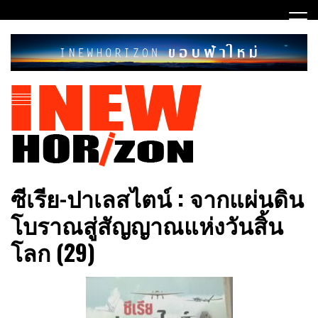
Skip
to
content
ขอบฟ้าใหม่
INEWHORIZON
ซีเรีย​-ปาเลสไตน์​ : จากแผ่นดิน
โบราณสู่สัญญาณ​แห่งวันสิ้น
โลก​ (29)