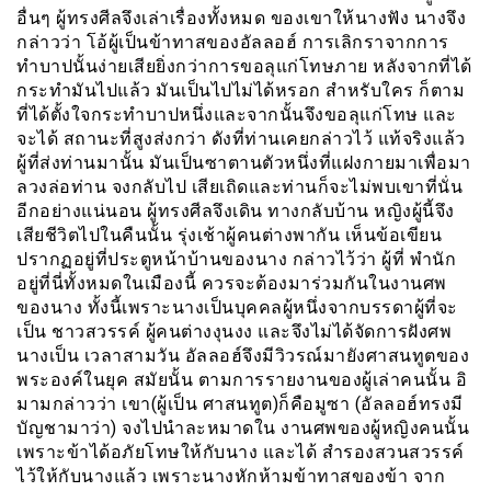
อื่นๆ ผู้ทรงศีลจึงเล่าเรื่องทั้งหมด ของเขาให้นางฟัง นางจึง
กล่าวว่า โอ้ผู้เป็นข้าทาสของอัลลอฮ์ การเลิกราจากการ
ทำบาปนั้นง่ายเสียยิ่งกว่าการขอลุแก่โทษภาย หลังจากที่ได้
กระทำมันไปแล้ว มันเป็นไปไม่ได้หรอก สำหรับใคร ก็ตาม
ที่ได้ตั้งใจกระทำบาปหนึ่งและจากนั้นจึงขอลุแก่โทษ และ
จะได้ สถานะที่สูงส่งกว่า ดังที่ท่านเคยกล่าวไว้ แท้จริงแล้ว
ผู้ที่ส่งท่านมานั้น มันเป็นซาตานตัวหนึ่งที่แฝงกายมาเพื่อมา
ลวงล่อท่าน จงกลับไป เสียเถิดและท่านก็จะไม่พบเขาที่นั่น
อีกอย่างแน่นอน ผู้ทรงศีลจึงเดิน ทางกลับบ้าน หญิงผู้นี้จึง
เสียชีวิตไปในคืนนั้น รุ่งเช้าผู้คนต่างพากัน เห็นข้อเขียน
ปรากฏอยู่ที่ประตูหน้าบ้านของนาง กล่าวไว้ว่า ผู้ที่ พำนัก
อยู่ที่นี่ทั้งหมดในเมืองนี้ ควรจะต้องมาร่วมกันในงานศพ
ของนาง ทั้งนี้เพราะนางเป็นบุคคลผู้หนึ่งจากบรรดาผู้ที่จะ
เป็น ชาวสวรรค์ ผู้คนต่างงุนงง และจึงไม่ได้จัดการฝังศพ
นางเป็น เวลาสามวัน อัลลอฮ์จึงมีวิวรณ์มายังศาสนทูตของ
พระองค์ในยุค สมัยนั้น ตามการรายงานของผู้เล่าคนนั้น อิ
มามกล่าวว่า เขา(ผู้เป็น ศาสนทูต)ก็คือมูซา (อัลลอฮ์ทรงมี
บัญชามาว่า) จงไปนำละหมาดใน งานศพของผู้หญิงคนนั้น
เพราะข้าได้อภัยโทษให้กับนาง และได้ สำรองสวนสวรรค์
ไว้ให้กับนางแล้ว เพราะนางหักห้ามข้าทาสของข้า จาก