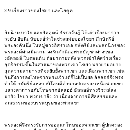
3.9 เรื่องราวของไชยา และไฮคูค
อิบนิ บะบาวัย และอัลคุตน์ อัรรอวันฎี ได้เล่าเรื่องมาจาก
วะฮับ อิบนิมนับบะฮ์ว่าในช่วงสมัยของไชยา มีกษัตริย์
พระองค์หนึ่ง ในหมู่ชาวอิสราเอล กษัตริย์และพสกนิกรของ
พระองค์ต่างมีความ จงรักภักดีต่อพระบัญชาต่างๆขอ
งอัลลอฮ์ ในตอนต้น ต่อมาภายหลัง พวกเข้าได้สร้างเรื่อง
อุตริกรรมขึ้นในศาสนาของพวกเขา ไชยา พยายามอย่าง
สุดความสามารถที่จะยับยั้งพวกเขา และเดือนพวกเขา เช่น
กันถึงการลงโทษจากพระเจ้าแต่ก็ไม่เป็นผล อัลลอฮ์จึงทรง
ทำให้ กษัตริย์แห่งบาบิโลนมีอำนาจปกครองเหนือพวกเขา
แสวงหาการอภัยโทษจากอัลลอฮ์ อัลลอฮ์ทรงวิวรณ์ลง
มายัง ไชยา พวกเขาจึง ว่า เนื่องจากการมีศีลธรรมและ
คุณธรรมของบรรพบุรุษของพวกเขา
พระองค์จึงทรงรับการขอลุแก่โทษของพวกเขา ผู้ปกครอง