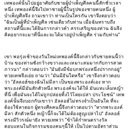
เทพองค์นั้นไปอยู่อาศัยกับชายผู้บำเพ็ญศีลคนนี้สักชั่วเวลา
หนึ่ง เทพองค์นี้จึงไปหาชายผู้นี้ในรูปของชายคนหนึ่ง ผู้
บำเพ็ญศีลจึง ถามเขาว่า ท่านเป็นใครกัน เขาจึงตอบว่า
“ฉันเป็นผู้ที่บำเพ็ญศีล เช่นเดียวกับท่าน เมื่อฉันทราบถึง
สถานที่นี้และได้ยินการกล่าวคำ สรรเสริญของท่าน ฉันจึง
คิดอยากจะมาที่นี่และจะได้มาอยู่บำเพ็ญศีล ร่วมกับท่าน”
เขา พอรุ่งเช้าของวันใหม่เทพองค์นี้จึงกล่าวกับชายคนนี้ว่า
บ้าน ของท่านชั่งกว้างขวางและเหมาะสมมากกับการสวด
ภาวนา” กล่าวตอบว่า “มันยังมีข้อบกพร่องหนึ่งปรากกอยู่”
ทวยเทพจึงเอ่ย ถามว่า “มันมีอันใดหรือ” เขาจึงกล่าวตอบ
ว่า “อัลลอฮ์ของฉันไม่มีลา เป็นของพระองค์เอง หาก
พระองค์มีมันสักตัวหนึ่ง พระองค์จะได้ให้ มันแทะเล็มหญ้า
ที่นี่ เพื่อมันจะได้ไม่ถูกปล่อยทิ้งไว้โดยเปล่า ประโยชน์” เทพ
องค์นั้นจึงบอกกับเขาว่า อัลลอฮ์ไม่ทรงจำเป็นอันใด ที่จะ
ต้องใช้ลาดอก ผู้ทรงศีลคนนี้จึงกล่าวตอบว่า “หากพระองค์
มีลา สักตัวหนึ่ง หญ้านี้ก็จะได้ไม่ต้องสูญเปล่าไป” อัลลอฮ์
ทรงมีวิวรณ์มายัง ทวยเทพว่า “ข้าได้กำหนดรางวัล
ตอบแทนในกิจกรรมของคนๆนี้ให้ เป็นไปตามอัตราส่วน