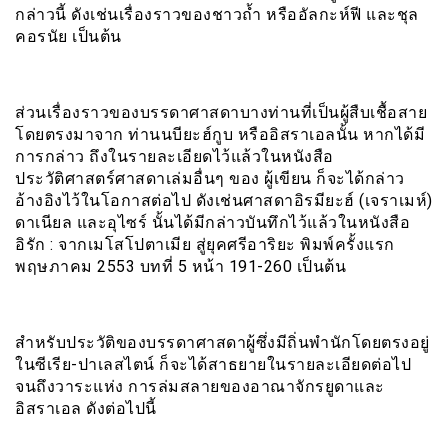
กล่าวนี้ ดังเช่นเรื่องราวของชาวถ้ำ หรืออัลกะห์ฟี และชุล
คอรนัย เป็นต้น
ส่วนเรื่องราวของบรรดาศาสดาบางท่านที่เป็นผู้สืบเชื้อสาย
โดยตรงมาจาก ท่านนบียะฮ์กูบ หรืออิสราเอลนั้น หากได้มี
การกล่าว ถึงในรายละเอียดไว้แล้วในหนังสือ
ประวัติศาสตร์ศาสดาเล่มอื่นๆ ของ ผู้เขียน ก็จะได้กล่าว
อ้างอิงไว้ในโอกาสต่อไป ดังเช่นศาสดาอิรมียะฮ์ (เจราเมห์)
ดาเนียล และอุไซร์ นั้นได้มีกล่าวบันทึกไว้แล้วในหนังสือ
อิรัก : จากเมโสโปตาเมีย สู่ยุคศรีอาริยะ พิมพ์ครั้งแรก
พฤษภาคม 2553 บทที่ 5 หน้า 191-260 เป็นต้น
สำหรับประวัติของบรรดาศาสดาผู้ซึ่งมีถิ่นพำนักโดยตรงอยู่
ในซีเรีย-ปาเลสไตน์ ก็จะได้สาธยายในรายละเอียดต่อไป
จนถึงวาระแห่ง การล่มสลายของอาณาจักรยูดาและ
อิสราเอล ดังต่อไปนี้