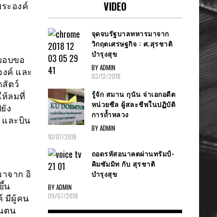
VIDEO
พระองค์
จุดจบรัฐบาลทหารมาจาก
วิกฤตเศรษฐกิจ : ศ.สุรชาติ
บำรุงสุข
 ขอบขอ
BY ADMIN
องค์ และ
03/12/2018
สัตว์
รู้จัก สมาน กุนัน จ่าเอกอดีต
ห้ลมที่
หน่วยซีล ผู้สละชีพในปฏิบัติ
ยัง
การถ้ำหลวง
น และบิน
BY ADMIN
10/07/2018
ถอดรหัสอนาคตผ่านทรัมป์-
คิมซัมมิท กับ สุรชาติ
บำรุงสุข
มาจาก อิ
ึ้น
BY ADMIN
09/07/2018
มีผู้คน
สนตน