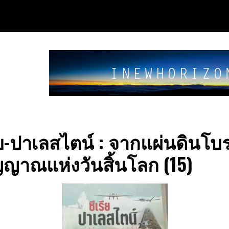
ีย​-ปาเลสไตน์​ : จากแผ่นดินโ
ัญญาณ​แห่งวันสิ้นโลก​ (15)