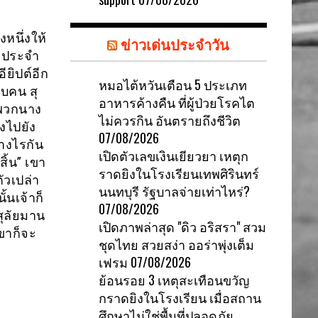
หนึ่งให้
ข่าวเด่นประจำวัน
ยาประจำ
ยิปต์อีก
หมอไต้หวันเตือน 5 ประเภท
ิบคน สุ
อาหารค้างคืน ที่ผู้ป่วยโรคไต
้พวกนาง
ไม่ควรกิน อันตรายถึงชีวิต
งไปยัง
07/08/2026
่างไรกัน
เปิดตัวเลขเงินเยียวยา เหตุก
ิ้น” เขา
ราดยิงในโรงเรียนเทพศิรินทร์
ัวเปล่า
นนทบุรี รัฐบาลจ่ายเท่าไหร่?
้นเจ้าก็
07/08/2026
สุลัยมาน
เปิดภาพล่าสุด "ดิว อริสรา" สวม
ขาก็จะ
ชุดไทย สวยสง่า ออร่าพุ่งเต็ม
เฟรม
07/08/2026
ย้อนรอย 3 เหตุสะเทือนขวัญ
กราดยิงในโรงเรียน เมื่อสถาน
ศึกษาไม่ใช่พื้นที่ปลอดภัย