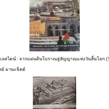
ปาเลสไตน์​ : จากแผ่นดินโบราณสู่สัญญาณ​แห่งวันสิ้นโลก​ (
ลย์​ มานะจิตต์