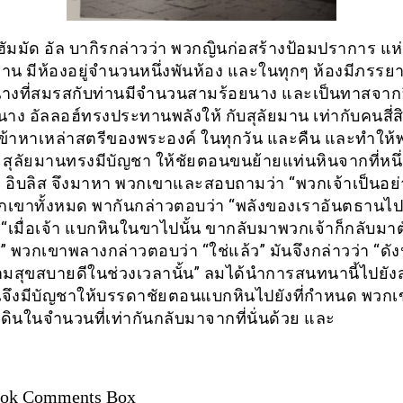
ฮัมมัด อัล บากิรกล่าวว่า พวกญินก่อสร้างป้อมปราการ แห่ง
ยมาน มีห้องอยู่จำนวนหนึ่งพันห้อง และในทุกๆ ห้องมีภรร
่งนางที่สมรสกับท่านมีจำนวนสามร้อยนาง และเป็นทาสจากอี
นาง อัลลอฮ์ทรงประทานพลังให้ กับสุลัยมาน เท่ากับคนสี่ส
ข้าหาเหล่าสตรีของพระองค์ ในทุกวัน และคืน และทำให
 สุลัยมานทรงมีบัญชา ให้ชัยตอนขนย้ายแท่นหินจากที่หนึ่
ึ่ง อิบลิส จึงมาหา พวกเขาและสอบถามว่า “พวกเจ้าเป็นอย
วกเขาทั้งหมด พากันกล่าวตอบว่า “พลังของเราอันตธานไปส
 “เมื่อเจ้า แบกหินในขาไปนั้น ขากลับมาพวกเจ้าก็กลับมาต
อ” พวกเขาพลางกล่าวตอบว่า “ใช่แล้ว” มันจึงกล่าวว่า “ดังนั
วามสุขสบายดีในช่วงเวลานั้น” ลมได้นำการสนทนานี้ไปยัง
นจึงมีบัญชาให้บรรดาชัยตอนแบกหินไปยังที่กำหนด พวกเ
ดินในจำนวนที่เท่ากันกลับมาจากที่นั่นด้วย และ
ook Comments Box