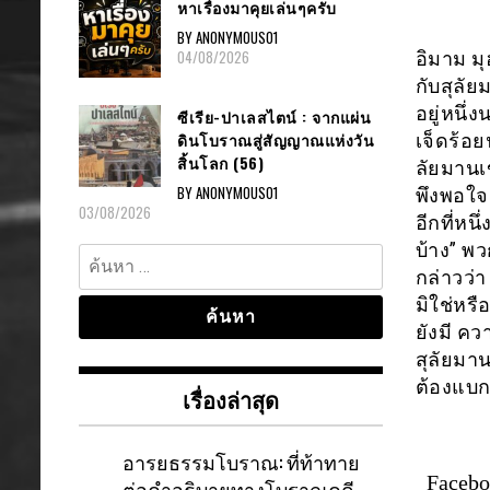
หาเรื่องมาคุยเล่นๆครับ
BY ANONYMOUS01
04/08/2026
อิมาม มุ
กับสุลั
อยู่หนึ
ซีเรีย-ปาเลสไตน์ : จากแผ่น
ดินโบราณสู่สัญญาณแห่งวัน
เจ็ดร้อย
สิ้นโลก (56)
ลัยมานเ
BY ANONYMOUS01
พึงพอใจ
03/08/2026
อีกที่หน
บ้าง” พ
ค้นหา
กล่าวว่า
สำหรับ:
มิใช่หรื
ยังมี ค
สุลัยมา
ต้องแบก
เรื่องล่าสุด
อารยธรรมโบราณ: ที่ท้าทาย
Faceb
ต่อคำอธิบายทางโบราณคดี