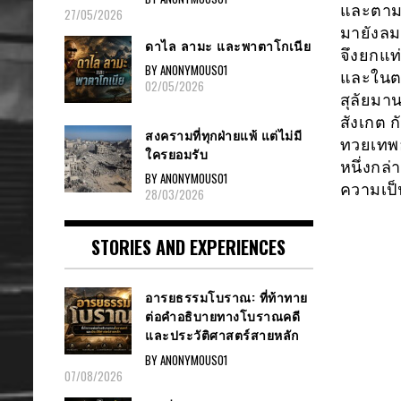
และตามพ
27/05/2026
มายังลม
ดาไล ลามะ และพาตาโกเนีย
จึงยกแท
BY ANONYMOUS01
และในตอ
02/05/2026
สุลัยมาน
สังเกต ก
สงครามที่ทุกฝ่ายแพ้ แต่ไม่มี
ทวยเทพอง
ใครยอมรับ
หนึ่งกล่
BY ANONYMOUS01
ความเป็น
28/03/2026
STORIES AND EXPERIENCES
อารยธรรมโบราณ: ที่ท้าทาย
ต่อคำอธิบายทางโบราณคดี
และประวัติศาสตร์สายหลัก
BY ANONYMOUS01
07/08/2026