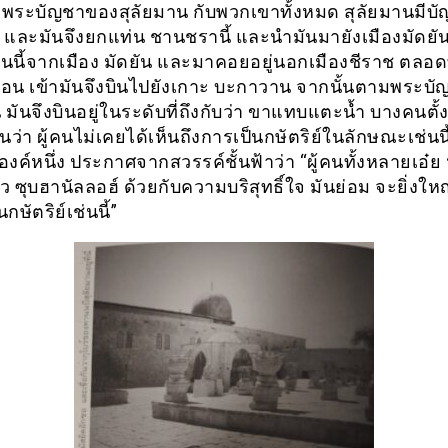
ระบัญชาของสุลัยมาน กับพวกเขาทั้งหมด สุลัยมานมีบ
 และมันจึงยกแท่น ชานชรานี้ และนำมันมายังเมืองมัดยัน
่นนี้จากเมือง มัดยัน และมาคอยอยู่นอกเมืองชีราช ตลอดท
น เข้ามันจึงบินไปยังเกาะ บะกาวาน จากนั้นตามพระบ
 มันจึงบินอยู่ในระดับที่ถึงกับว่า ขาแทบแตะน้ำ บางคนตั้ง
ันว่า ผู้คนไม่เคยได้เห็นถึงการเป็นกษัตริย์ในลักษณะเช่นน
ค์หนึ่ง ประกาศจากสวรรค์ชั้นฟ้าว่า “ผู้คนทั้งหลายเอ๋ย 
าว ซุบฮานัลลอฮ์ ด้วยกับความบริสุทธิ์ใจ มันย่อม จะยิ่งใหญ
กษัตริย์เช่นนี้”