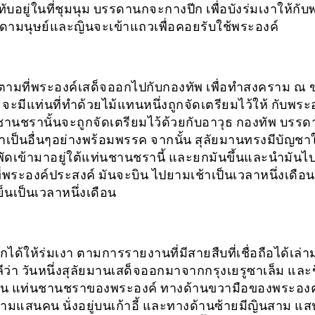
บอยู่ในที่ชุมนุม บรรดานกจะกางปีก เพื่อบังร่มเงาให้กับ
ามนุษย์และญินจะเข้าแถวเพื่อคอยรับใช้พระองค์
ก็ตามที่พระองค์เสด็จออกไปกับกองทัพ เพื่อทำสงคราม ณ
จะมีแท่นที่ทำด้วยไม้แทนหนึ่งถูกจัดเตรียมไว้ให้ กับพระ
านชรานั้นจะถูกจัดเตรียมไว้ด้วยกับอาวุธ กองทัพ บรรดา
ำเป็นอื่นๆอย่างพร้อมพรรค จากนั้น สุลัยมานทรงมีบัญชาใ
พัดเข้ามาอยู่ใต้แท่นชานชรานี้ และยกมันขึ้นและนำมันไป
ี่พระองค์ประสงค์ มันจะบิน ไปยามเช้าเป็นเวลาหนึ่งเดือ
็นเป็นเวลาหนึ่งเดือน
ด้ให้ร่มเงา ตามการรายงานที่มีสายสืบที่เชื่อถือได้เล่า
ว่า วันหนึ่งสุลัยมานเสด็จออกมาจากกรุงเยรูซาเล็ม และข
น แท่นชานชราของพระองค์ ทางด้านขวามือของพระองค์ 
มแสนคน นั่งอยู่บนเก้าอี้ และทางด้านซ้ายมีญินสาม แ