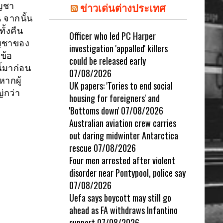
ข่าวเด่นต่างประเทศ
ัญชา
 จากนั้น
ั้งคืน
Officer who led PC Harper
ัญชาของ
investigation 'appalled' killers
ข้อ
could be released early
ี้มาก่อน
07/08/2026
หากผู้
UK papers: 'Tories to end social
่กว่า
housing for foreigners' and
'Bottoms down'
07/08/2026
Australian aviation crew carries
out daring midwinter Antarctica
rescue
07/08/2026
Four men arrested after violent
disorder near Pontypool, police say
07/08/2026
Uefa says boycott may still go
ahead as FA withdraws Infantino
support
07/08/2026