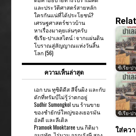
และประวัติศาสตร์สายหลัก
ใครกันแน่ที่ได้ประโยชน์?
Relat
เศรษฐศาสตร์ชาวบ้าน
หาเรื่องมาคุยเล่นๆครับ
ซีเรีย-ปาเลสไตน์ : จากแผ่นดิน
โบราณสู่สัญญาณแห่งวันสิ้น
โลก (56)
ซีเรีย​-ป
ความเห็นล่าสุด
เอก
บน
ทูซิดิดีส สีจิ้นผิง และกับ
ดักที่ทรัมป์ไม่รู้ว่าตกอยู่
Sudhir Sumongkol
บน
ร้านขาย
ของชำยักษ์ใหญ่ของเยอรมัน
ซีเรีย​-ป
อัลดี และลีเดิล
Pramook Mooktaree
บน
กิติมา
ใส่ควา
อมรทัต ไร่นาน อรุณรังษี สอง