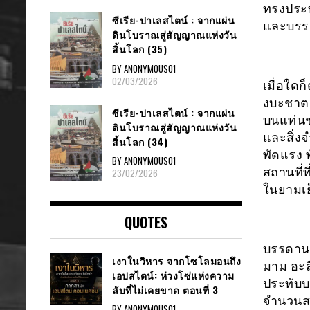
ทรงประทั
ซีเรีย​-ปาเลสไตน์​ : จากแผ่น
และบรรด
ดินโบราณสู่สัญญาณ​แห่งวัน
สิ้นโลก​ (35)
BY ANONYMOUS01
02/03/2026
เมื่อใด
งบะชาต 
ซีเรีย​-ปาเลสไตน์​ : จากแผ่น
บนแท่นช
ดินโบราณสู่สัญญาณ​แห่งวัน
และสิ่งจ
สิ้นโลก​ (34)
พัดแรง 
BY ANONYMOUS01
สถานที่ท
23/02/2026
ในยามเย
QUOTES
บรรดานกไ
เงาในวิหาร จากโซโลมอนถึง
มาม อะลี
เอปสไตน์: ห่วงโซ่แห่งความ
ประทับบ
ลับที่ไม่เคยขาด ตอนที่ 3
จำนวนสา
BY ANONYMOUS01