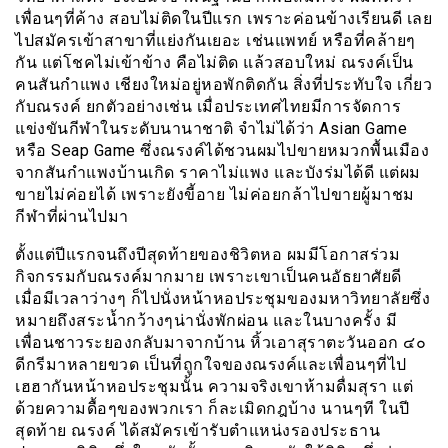
เพื่อนๆที่ค้าง สอบไม่ติดในปีแรก เพราะค่อนข้างเรียนดี เลย
ไปสมัครเข้าสาขาที่แย่งกันเยอะ เช่นแพทย์ หรือที่คล้ายๆ
กัน แต่โชคไม่เข้าข้าง คือไม่ติด แล้วสอบใหม่ ณรงค์เป็น
คนสันกำแพง เชียงใหม่อยู่หอพักติดกัน สิ่งที่ประทับใจ เกี่ยว
กับณรงค์ ยกตัวอย่างเช่น เมื่อประเทศไทยมีการจัดการ
แข่งขันกีฬาในระดับนานาชาติ จำไม่ได้ว่า Asian Game
หรือ Seap Game ซึ่งณรงค์ได้ชวนผมไปขายหมวกพื้นเมือง
จากสันกำแพงบ้านเกิด ราคาไม่แพง และบังร่มได้ดี แต่ผม
ขายไม่ค่อยได้ เพราะยังขี้อาย ไม่ค่อยกล้าไปขายผู้มาชม
กีฬาที่ผ่านไปมา
ตั้งแต่ปีแรกจนถึงปีสุดท้ายของชิวิตหอ ผมมีโอกาสร่วม
กิจกรรมกับณรงค์มากมาย เพราะเขาเป็นคนอัธยาศัยดี
เมื่อมีเวลาว่างๆ ก็ไปนั่งหน้าหอประชุมของมหาวิทยาลัยซึ่ง
หมายถึงสระน้ำกว้างๆน่านั่งพักผ่อน และในบางครั้ง มี
เพื่อนชาวระยองกลับมาจากบ้าน หิ้วเอาสุราตะวันออก ๔๐
ดีกรีมาหลายขวด เป็นที่ถูกใจของณรงค์และเพื่อนๆที่ไป
เฮฮากันหน้าหอประชุมนั้น ความจริงเขาห้ามดื่มสุรา แต่
ด้วยความดื้อๆของพวกเรา ก็ละเมิดกฎบ้าง นานๆที ในปี
สุดท้าย ณรงค์ ได้สมัครเข้ารับตำแหน่งรองประธาน