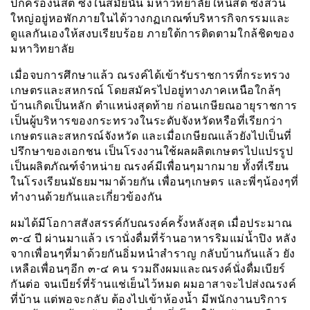
ปกครองนิสิต ซึ่งในสมัยนั้น มหาวิทยาลัยให้นิสิต ซึ่งส่วน
ใหญ่อยู่หอพักภายในได้วางกฏเกณฑ์บริหารกิจกรรมและ
ดูแลกันเองให้สงบเรียบร้อย ภายใต้การติดตามใกล้ชิดของ
มหาวิทยาลัย
เมื่อจบการศึกษาแล้ว ณรงค์ได้เข้ารับราชการที่กระทรวง
เกษตรและสหกรณ์ โดยสมัครไปอยู่ทางภาคเหนือใกล้ๆ
บ้านเกิดเป็นหลัก ตำแหน่งสุดท้าย ก่อนเกษียณอายุราชการ
เป็นผู้บริหารของกระทรวงในระดับจังหวัดหรือที่เรียกว่า
เกษตรและสหกรณ์จังหวัด และเมื่อเกษียณแล้วยังไปเป็นที่
ปรึกษาของเอกชน เป็นโรงงานใช้ผลผลิตเกษตรไปแปรรูป
เป็นผลิตภัณฑ์จำหน่าย ณรงค์มีเพื่อนๆมากมาย ทั้งที่เรียน
ในโรงเรียนมัธยมฯมาด้วยกัน เพื่อนๆเกษตร และพี่ๆน้องๆที่
ทำงานด้วยกันและเกี่ยวข้องกัน
ผมได้มีโอกาสสังสรรค์กับณรงค์ครั้งหลังสุด เมื่อประมาณ
๓-๔ ปี ผ่านมาแล้ว เรานั่งดื่มที่ร้านอาหารริมแม่น้ำปิง หลัง
จากเพื่อนๆที่มาด้วยกันอิ่มหนำสำราญ กลับบ้านกันแล้ว ยัง
เหลือเพื่อนๆอีก ๓-๔ คน รวมถึงผมและณรงค์นั่งดื่มเบียร์
กันต่อ จนเบียร์ที่ร้านแช่เย็นไว้หมด ผมอาสาจะไปส่งณรงค์
ที่บ้าน แต่พอจะกลับ ต้องไปเข้าห้องน้ำ มีพนักงานบริการ