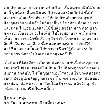
จากคำบอกเล่าของครอบครัวปรีชา เริ่มต้นจากเมื่อไม่นาน
มานี้ รุ่นน้องๆที่ฉะเชิงเทราได้จัดฉลองวันเกิดให้ ซึ่งได้
ทราบว่า เมื่อเสร็จแล้ว เขาได้กลับบ้านด้วยความสุข ที่
น้องๆยังรักและคิดถึง ในวันรุ่งขึ้น ปรีชาท้องเสียอย่างแรง
และนาน ไม่ยอมหยุดและไข้ขึ้นสูง ตัวร้อนมาก ตอนแรก
คิดว่าไม่เป็นอะไร จึงไม่ได้พาไปโรงพยาบาล จนในที่สุด
เห็นว่าอาการหนักขึ้นเรื่อยๆ จึงพาไปโรงพยาบาล ทราบว่า
ติดเชื้อในกระแสเลือด ซึ่งหมดหนทางรักษา ได้แต่ให้
มอร์ฟีน และรอสิ้นลม ได้ข่าวว่าปรีชาก็รู้ตัว และรับกับ
สถานการณ์จากไปโดยสงบ อายุ ๗๙ ปีเต็ม
เมื่อมีพบ ก็ต้องมีจาก มันบ่อแน่ดอกนาย วันนี้เพื่อนๆต่างทะ
ยอยจากไปก่อน บางคนไม่เป็นอะไร เกิดเหตุการณ์ปัจจุบัน
ทันด่วน ลาลับไป ไม่มีสัญญาณอะไรล่วงหน้า บางคนร่อแร่
ร่อแร่ ยังอยู่ไม่มีสัญญาณจะจากไป คงต้องเอาคำสอนของ
พระสัมมาสัมพุทธเจ้ามายึดเป็นหลักธรรม อนิจจัง ทุกขัง
อนัตตา ความจริงเป็นเช่นนี้เอง
บู๊ คนเคยหนุ่ม
๒๗ ธันวาคม ๒๕๖๘ เขียนที่กรุงเทพฯ