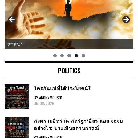
ศาสนา
แนวคิด-คำคม
POLITICS
ใครกันแน่ที่ได้ประโยชน์?
BY ANONYMOUS01
06/08/2026
สงครามอิหร่าน-สหรัฐฯ/อิสราเอล จะจบ
อย่างไร: ประเมินสถานการณ์
BY ANONYMOUS01