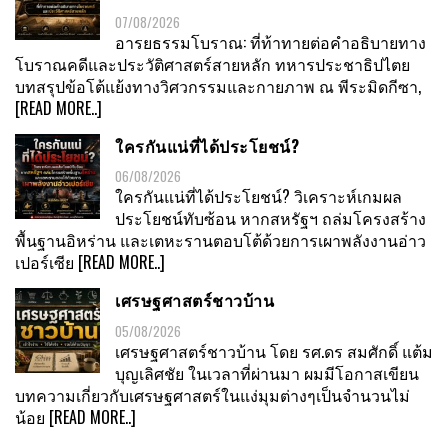
07/08/2026
อารยธรรมโบราณ: ที่ท้าทายต่อคำอธิบายทาง
โบราณคดีและประวัติศาสตร์สายหลัก ทหารประชาธิปไตย
บทสรุปข้อโต้แย้งทางวิศวกรรมและกายภาพ ณ พีระมิดกีซา,
[READ MORE..]
ใครกันแน่ที่ได้ประโยชน์?
06/08/2026
ใครกันแน่ที่ได้ประโยชน์? วิเคราะห์เกมผล
ประโยชน์ทับซ้อน หากสหรัฐฯ ถล่มโครงสร้าง
พื้นฐานอิหร่าน และเตหะรานตอบโต้ด้วยการเผาพลังงานอ่าว
เปอร์เซีย
[READ MORE..]
เศรษฐศาสตร์ชาวบ้าน
05/08/2026
เศรษฐศาสตร์ชาวบ้าน โดย รศ.ดร สมศักดิ์ แต้ม
บุญเลิศชัย ในเวลาที่ผ่านมา ผมมีโอกาสเขียน
บทความเกี่ยวกับเศรษฐศาสตร์ในแง่มุมต่างๆเป็นจำนวนไม่
น้อย
[READ MORE..]