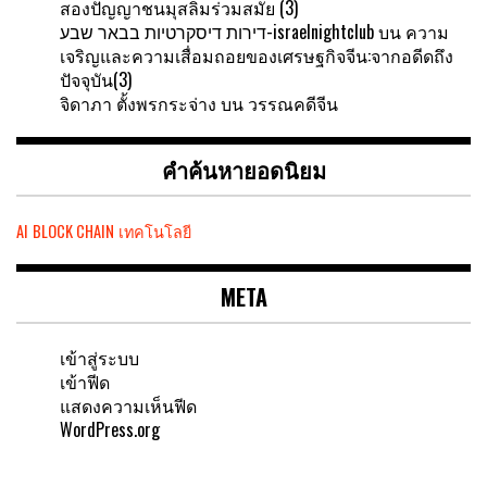
สองปัญญาชนมุสลิมร่วมสมัย (3)
דירות דיסקרטיות בבאר שבע-israelnightclub
บน
ความ
เจริญและความเสื่อมถอยของเศรษฐกิจจีน:จากอดีดถึง
ปัจจุบัน(3)
จิดาภา ตั้งพรกระจ่าง
บน
วรรณคดีจีน
คำค้นหายอดนิยม
AI
BLOCK CHAIN
เทคโนโลยี
META
เข้าสู่ระบบ
เข้าฟีด
แสดงความเห็นฟีด
WordPress.org