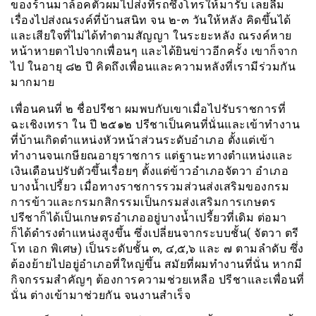
ของร้านมาล้อคตัวผมไปส่งที่รถซึ่งโทรให้มารับ เลยลืม
เรื่องไปส่งณรงค์ที่บ้านสนิท จน ๒-๓ วันให้หลัง คิดขึ้นได้
และเสียใจที่ไม่ได้ทำตามสัญญา ในระยะหลัง ณรงค์หาย
หน้าหายตาไปจากเพื่อนๆ และได้ยินข่าวอีกครั้ง เขาก็จาก
ไป ในอายุ ๘๒ ปี คิดถึงเพื่อนและความหลังที่เรามีร่วมกัน
มากมาย
เพื่อนคนที่ ๒ ชื่อปรีชา ผมพบกับเขาเมื่อไปรับราชการที่
ฉะเชิงเทรา ใน ปี ๒๕๑๒ ปรีชาเป็นคนที่นั่นและเข้าทำงาน
ที่บ้านเกิดตำแหน่งหัวหน้าส่วนระดับอำเภอ ตั้งแต่เข้า
ทำงานจนเกษียณอายุราชการ แต่ฐานะทางตำแหน่งและ
เงินเดือนปรับตัวขึ้นเรื่อยๆ ตั้งแต่ข้าวอำเภอจัตวา อำเภอ
บางน้ำเปรี้ยว เมื่อทางราชการรวมส่วนส่งเสริมของกรม
การข้าวและกรมกสิกรรมเป็นกรมส่งเสริมการเกษตร
ปรีชาก็ได้เป็นเกษตรอำเภออยู่บางน้ำเปรี้ยวที่เดิม ต่อมา
ก็ได้ดำรงตำแหน่งสูงขึ้น ซึ่งเปลี่ยนจากระบบชั้น( จัตวา ตรี
โท เอก พิเศษ) เป็นระดับชั้น ๓, ๔,๕,๖ และ ๗ ตามลำดับ ซึ่ง
ต้องย้ายไปอยู่อำเภอที่ใหญ่ขึ้น สมัยที่ผมทำงานที่นั่น หากมี
กิจกรรมสำคัญๆ ต้องการความช่วยเหลือ ปรีชาและเพื่อนที่
นั่น ต่างเข้ามาช่วยกัน จนงานสำเร็จ