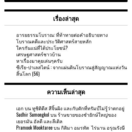
เรื่องล่าสุด
อารยธรรมโบราณ: ที่ท้าทายต่อคำอธิบายทาง
โบราณคดีและประวัติศาสตร์สายหลัก
ใครกันแน่ที่ได้ประโยชน์?
เศรษฐศาสตร์ชาวบ้าน
หาเรื่องมาคุยเล่นๆครับ
ซีเรีย-ปาเลสไตน์ : จากแผ่นดินโบราณสู่สัญญาณแห่งวัน
สิ้นโลก (56)
ความเห็นล่าสุด
เอก
บน
ทูซิดิดีส สีจิ้นผิง และกับดักที่ทรัมป์ไม่รู้ว่าตกอยู่
Sudhir Sumongkol
บน
ร้านขายของชำยักษ์ใหญ่ของ
เยอรมัน อัลดี และลีเดิล
Pramook Mooktaree
บน
กิติมา อมรทัต ไร่นาน อรุณรังษี