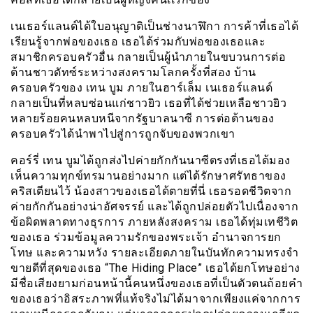
เนเธอร์แลนด์ได้ใบอนุญาติเป็นช่างนาฬิกา การค้าที่เธอได้
เรียนรู้จากพ่อของเธอ เธอได้ร่วมกับพ่อของเธอและ
สมาชิกครอบครัวอื่น กลายเป็นผู้นำภายในขบวนการต่อ
ต้านชาวดัทซ์ระหว่างสงครามโลกครั้งที่สอง บ้าน
ครอบครัวของ เทน บูม ภายในฮาร์เล็ม เนเธอร์แลนด์
กลายเป็นที่หลบซ่อนแก่ชาวยิว เธอที่ได้ช่วยเหลือชาวยิว
หลายร้อยคนหลบหนีจากรัฐบาลนาซี การต่อต้านของ
ครอบครัวได้นำพาไปสู่การถูกจับของพวกเขา
คอร์รี่ เทน บูมได้ถูกส่งไปค่ายกักกันนาซีตรงที่เธอได้มอง
เห็นความทุกข์ทรมานอย่างมาก แต่ได้รักษาศรัทธาของ
คริสเตียนไว้ น้องสาวของเธอได้ตายที่นี่ เธอรอดชีวิตจาก
ค่ายกักกันอย่างน่าอัศจรรย์ และได้ถูกปล่อยตัวไปเนื่องจาก
ข้อผิดพลาดทางธุรการ ภายหลังสงคราม เธอได้ทุ่มเทชีวิต
ของเธอ ร่วมข้อมูลความรักของพระเจ้า อำนาจการยก
โทษ และความหวัง รายละเอียดภายในบันทักความทรงจำ
ขายดีที่สุดของเธอ “The Hiding Place” เธอได้ยกโทษอย่าง
มีชื่อเสียงยามก่อนหน้านี้คนหนึ่งของเธอที่เป็นตัวตนถ้อยคำ
ของเธอว่าอิสระภาพที่แท้จริงไม่ได้มาจากเพียงแค่จากการ