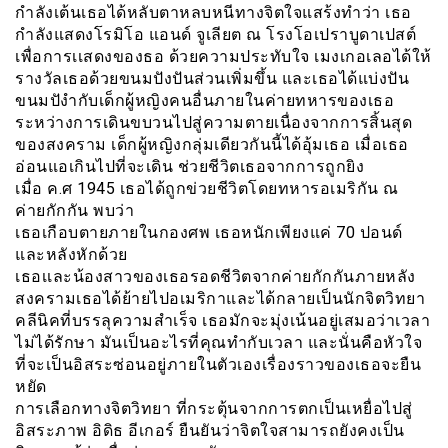
กำลังเต้นเธอได้หลับตาหลบหนีทางจิตใจแสร้งทำว่า เธอ
กำลังแสดงโรมิโอ แอนด์ จูเลียต ณ โรงโอเปราบูดาเปสต์
เพื่อการเเสดงของธอ ด้วยความประทับใจ เมงเกอเลอได้ให้
รางวัลเธอด้วยขนมปังปันส่วนเพิ่มขึ้น และเธอได้แบ่งปัน
ขนมปังำกับเด็กผู้หญิงคนอื่นภายในค่ายทหารของเธอ
ระหว่างการเดินขบวนไปสู่ความตายเนื่องจากการสิ้นสุด
ของสงคราม เด็กผู้หญิงกลุ่มเดียวกันนี้ได้อุ้มเธอ เมื่อเธอ
อ่อนแอเกินไปที่จะเดิน ช่วยชีวิตเธอจากการถูกยิง
เมื่อ ค.ศ 1945 เธอได้ถูกข่วยชีวิตโดยทหารอเมริกัน ณ
ค่ายกักกัน พบว่า
เธอเกือบตายภายในกองศพ เธอหนักเพียงแค่ 70 ปอนด์
และหลังหักด้วย
เธอเเละน้องสาวของเธอรอดชีวิตจากค่ายกักกันภายหลัง
สงครามเธอได้ย้ายไปอเมริกาและได้กลายเป็นนักจิตวิทยา
คลีนิคที่บรรลุความสำเร็จ เธอมักจะมุ่งเน้นอยู่เสมอว่าเวลา
ไม่ได้รักษา มันเป็นอะไรที่คุณทำกับเวลา และนั่นคือหัวใจ
ที่จะเป็นอิสระซ่อนอยู่ภายในตัวเองเรื่องราวของเธอจะยืน
หยัด
การเลือกทางจิตวิทยา ที่กระตุ้นจากการตกเป็นเหยื่อไปสู่
อิสระภาพ อิดิธ อีเกอร์ ยืนยันว่าจิตใจสามารถยังคงเป็น