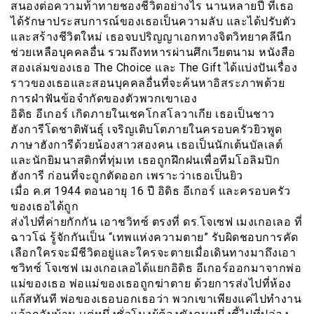
สนองต่อความท้าทายชองชีวิตอย่างไร นานหลายปี ที่เธอ
ได้รักษาประสบการณ์ของเธอเป็นความลับ และได้ปรับตัว
และสร้างชีวิตใหม่ เธอจบปริญญาเอกทางจิตวิทยาคลีนีก
ช่วยเหลือบุคคลอื่น รวมถึงทหารผ่านศึกเวียตนาม หนังสือ
สองเล่มของเธอ The Choice และ The Gift ได้แบ่งปันเรื่อง
ราวของเธอและสอนบุคคลอื่นที่จะค้นหาอิสระภาพด้วย
การฝ่าฟันข้อจำกัดของตัวพวกเขาเอง
อิดิธ อีเกอร์ เกิดภายในเชคโกสโลวาเกีย เธอเป็นชาว
ฮังการีโดชาติพันธุ์ เจริญเติบโตภายในครอบครัวยิวพูด
ภาษาฮังการีด้วยน้องสาวสองคน เธอเป็นนักเต้นบัลเลต์
และนักยิมนาสติกที่ทุ่มเท เธอถูกฝึกฝนเพื่อทีมโอลิมปิก
ฮังการี ก่อนที่จะถูกตัดออก เพราะว่าเธอเป็นยิว
เมื่อ ค.ศ 1944 ตอนอายุ 16 ปี อิดิธ อีเกอร์ และครอบครัว
ของเธอได้ถูก
ส่งไปที่ค่ายกักกัน เอาชวิทซ์ ตรงที่ ดร.โจเซฟ เมงเกอเลอ ที่
ฉาวโฉ่ รู้จักกันเป็น “เทพแห่งความตาย” รับผิดชอบการคัด
เลือกใครจะมีชีวิตอยู่และใครจะตายเมื่อเดินทางมาถึงเอา
ชวิทซ์ โจเซฟ เมงเกอเลอได้แยกอิดิธ อีเกอร์ออกมาจากพ่อ
แม่ของเธอ พ่อแม่ของเธอถูกฆ่าตาย ด้วยการส่งไปที่ห้อง
แก้สทันที พ่อของเธอบอกเธอว่า พวกเขาเพียงแค่ไปทำงาน