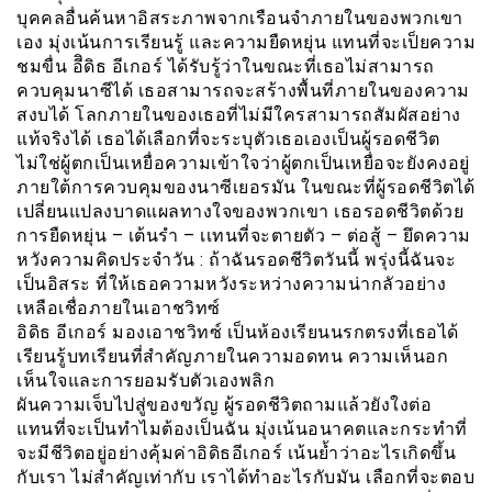
บุคคลอื่นค้นหาอิสระภาพจากเรือนจำภายในของพวกเขา
เอง มุ่งเน้นการเรียนรู้ และความยืดหยุ่น แทนที่จะเป็ยความ
ชมขื่น อีิดิธ อีเกอร์ ได้รับรู้ว่าในขณะที่เธอไม่สามารถ
ควบคุมนาซีได้ เธอสามารถจะสร้างพื้นที่ภายในของความ
สงบได้ โลกภายในของเธอที่ไม่มีใครสามารถสัมผัสอย่าง
แท้จริงได้ เธอได้เลือกที่จะระบุตัวเธอเองเป็นผู้รอดชีวิต
ไม่ใช่ผู้ตกเป็นเหยื่อความเข้าใจว่าผู้ตกเป็นเหยื่อจะยังคงอยู่
ภายใต้การควบคุมของนาซีเยอรมัน ในขณะที่ผู้รอดชีวิตได้
เปลี่ยนแปลงบาดแผลทางใจของพวกเขา เธอรอดชีวิตด้วย
การยืดหยุ่น – เต้นรำ – เเทนที่จะตายตัว – ต่อสู้ – ยึดความ
หวังความคิดประจำวัน : ถ้าฉันรอดชีวิตวันนี้ พรุ่งนี้ฉันจะ
เป็นอิสระ ที่ให้เธอความหวังระหว่างความน่ากลัวอย่าง
เหลือเชื่อภายในเอาชวิทซ์
อิดิธ อีเกอร์ มองเอาชวิทซ์ เป็นห้องเรียนนรกตรงที่เธอได้
เรียนรู้บทเรียนที่สำคัญภายในความอดทน ความเห็นอก
เห็นใจและการยอมรับตัวเองพลิก
ผันความเจ็บไปสู่ของขวัญ ผู้รอดชีวิตถามแล้วยังใงต่อ
แทนที่จะเป็นทำไมต้องเป็นฉัน มุ่งเน้นอนาคตและกระทำที่
จะมีชีวิตอยู่อย่างคุ้มค่าอิดิธอีเกอร์ เน้นย้ำว่าอะไรเกิดขึ้น
กับเรา ไม่สำคัญเท่ากับ เราได้ทำอะไรกับมัน เลือกที่จะตอบ