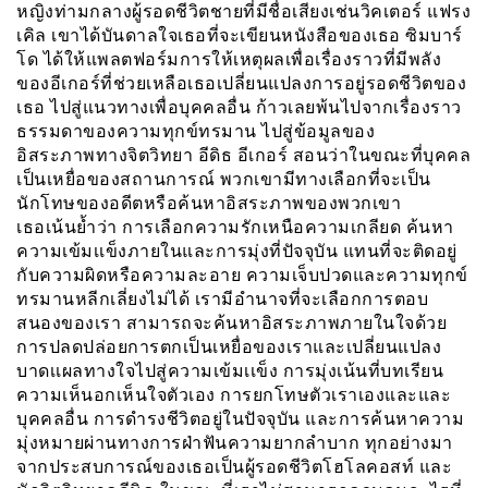
หญิงท่ามกลางผู้รอดชีวิตชายที่มีชื่อเสียงเช่นวิคเตอร์ แฟรง
เคิล เขาได้บันดาลใจเธอที่จะเขียนหนังสือของเธอ ซิมบาร์
โด ได้ให้แพลตฟอร์มการให้เหตุผลเพื่อเรื่องราวที่มีพลัง
ของอีเกอร์ที่ช่วยเหลือเธอเปลี่ยนแปลงการอยู่รอดชีวิตของ
เธอ ไปสู่แนวทางเพื่อบุคคลอื่น ก้าวเลยพ้นไปจากเรื่องราว
ธรรมดาของความทุกข์ทรมาน ไปสู่ข้อมูลของ
อิสระภาพทางจิตวิทยา อีดิธ อีเกอร์ สอนว่าในขณะที่บุคคล
เป็นเหยื่อของสถานการณ์ พวกเขามีทางเลือกที่จะเป็น
นักโทษของอดีตหรือค้นหาอิสระภาพของพวกเขา
เธอเน้นย้ำว่า การเลือกความรักเหนือความเกลียด ค้นหา
ความเข้มเเข็งภายในและการมุ่งที่ปัจจุบัน แทนที่จะติดอยู่
กับความผิดหรือความละอาย ความเจ็บปวดและความทุกข์
ทรมานหลีกเลี่ยงไม่ได้ เรามีอำนาจที่จะเลือกการตอบ
สนองของเรา สามารถจะค้นหาอิสระภาพภายในใจด้วย
การปลดปล่อยการตกเป็นเหยื่อของเราและเปลี่ยนแปลง
บาดเเผลทางใจไปสู่ความเข้มเเข็ง การมุ่งเน้นที่บทเรียน
ความเห็นอกเห็นใจตัวเอง การยกโทษตัวเราเองและและ
บุคคลอื่น การดำรงชีวิตอยู่ในปัจจุบัน และการค้นหาความ
มุ่งหมายผ่านทางการฝ่าฟันความยากลำบาก ทุกอย่างมา
จากประสบการณ์ของเธอเป็นผู้รอดชีวิตโฮโลคอสท์ และ