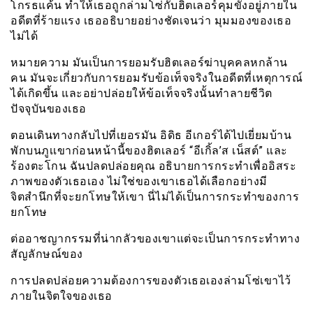
โกรธแค้น ทำให้เธอถูกล่ามโซ่กับฮิตเลอร์คุมขังอยู่ภายใน
อดีตที่ร้ายแรง เธออธิบายอย่างชัดเจนว่า มุมมองของเธอ
ไม่ได้
หมายความ มันเป็นการยอมรับฮิตเลอร์ฆ่าบุคคลหกล้าน
คน มันจะเกี่ยวกับการยอมรับข้อเท็จจริงในอดีตที่เหตุการณ์
ได้เกิดขึ้น และอย่าปล่อยให้ข้อเท็จจริงนั้นทำลายชีวิต
ปัจจุบันของเธอ
ตอนเดินทางกลับไปที่เยอรมัน อิดิธ อีเกอร์ได้ไปเยี่ยมบ้าน
พักบนภูเเขาก่อนหน้านี้ของฮิตเลอร์ “อีเกิ้ล’ส เน็สต์” และ
ร้องตะโกน ฉันปลดปล่อยคุณ อธิบายการกระทำเพื่ออิสระ
ภาพของตัวเธอเอง ไม่ใช่ของเขาเธอได้เลือกอย่างมี
จิตสำนึกที่จะยกโทษให้เขา นี่ไม่ได้เป็นการกระทำของการ
ยกโทษ
ต่ออาชญากรรมที่น่ากลัวของเขาแต่จะเป็นการกระทำทาง
สัญลักษณ์ของ
การปลดปล่อยความต้องการของตัวเธอเองล่ามโซ่เขาไว้
ภายในจิตใจของเธอ