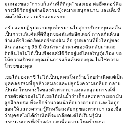
มุมมองของ “การแก้แค้นที่ดีที่สุด” ของเธอ ต่อฮืตเลอร์คิอ
การมีชีวิตอยู่อย่างมีความมุ่งหมาย สนุกสนาน และเต็มที่
เต็มไปด้วยความรักและครอบ
ครัว และปฏิรูปความทุกข์ทรมานไปสู่การรักษาบุคคลอื่น
เป็นการแก้แค้นที่ดีที่สุดของฉันต่อฮิตเลอร์ การแก้แค้นอ
ย่างเเท้จริงต่อฮิตเลอร์ของฉัน คือ จูบหลานที่ยิ่งใหญ่ของ
ฉัน ตอนอายุ 95 ปี ฉันนำพาอำนาจของฉันกลับมาและ
ตัดสินใจไม่ได้เป็นเพียงแค่มีชีวิตอยู่แต่ได่เจริญรุ่งเรือง ขอ
ให้ความรักของคุณเป็นการแก้แค้นของคุณ ไม่ใช่ความ
โกรธของคุณ
เธอได้มองนาซี ไม่ได้เป็นบุคคลโหดร้ายโดยกำเนิดแต่เป็น
บุคคลธรรมที่ถูกล้างสมองและปลูกฝังความเกลียด กลาย
เป็นนักโทษทางใจของตัวพวกเขาเองและอุดมการณ์ที่
ตายตัวต่อรองไม่ได้เธอได้เน้นย้ำว่าเด็กและทหารเยอรมัน
ถูกฝึกอบรม ที่จะยึดอำนาจหน้าที่อย่างตาบอด และไม่ถูก
ยอมให้แสดงความรู้สึกหรือสงสัยกฏของพวกเขา เธอเชื่อ
ว่าบุคคลไม่ได้กำเนิดที่จะเกลียดแต่ได้เรียนรู้มัน
กระบวนการที่สร้างสภาวะเพื่อความโหดร้ายเธอ