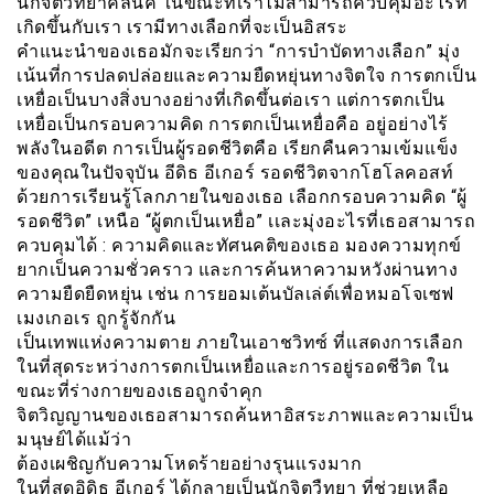
นักจิตวิทยาคลีนิค ในขณะที่เราไม่สามารถควบคุมอะไรที่
เกิดขึ้นกับเรา เรามีทางเลือกที่จะเป็นอิสระ
คำแนะนำของเธอมักจะเรียกว่า “การบำบัดทางเลือก” มุ่ง
เน้นที่การปลดปล่อยและความยืดหยุ่นทางจิตใจ การตกเป็น
เหยื่อเป็นบางสิ่งบางอย่างที่เกิดขึ้นต่อเรา แต่การตกเป็น
เหยื่อเป็นกรอบความคิด การตกเป็นเหยื่อคือ อยู่อย่างไร้
พลังในอดีต การเป็นผู้รอดชีวิตคือ เรียกคืนความเข้มแข็ง
ของคุณในปัจจุบัน อีดิธ อีเกอร์ รอดชีวิตจากโฮโลคอสท์
ด้วยการเรียนรู้โลกภายในของเธอ เลือกกรอบความคิด “ผู้
รอดชีวิต” เหนือ “ผู้ตกเป็นเหยื่อ” เเละมุ่งอะไรที่เธอสามารถ
ควบคุมได้ : ความคิดและทัศนคติของเธอ มองความทุกข์
ยากเป็นความชั่วคราว และการค้นหาความหวังผ่านทาง
ความยืดยืดหยุ่น เช่น การยอมเต้นบัลเล่ต์เพื่อหมอโจเซฟ
เมงเกอเร ถูกรู้จักกัน
เป็นเทพแห่งความตาย ภายในเอาชวิทซ์ ที่เเสดงการเลือก
ในที่สุดระหว่างการตกเป็นเหยื่อและการอยู่รอดชีวิต ใน
ขณะที่ร่างกายของเธอถูกจำคุก
จิตวิญญานของเธอสามารถค้นหาอิสระภาพและความเป็น
มนุษย์ได้แม้ว่า
ต้องเผชิญกับความโหดร้ายอย่างรุนเเรงมาก
ในที่สุดอิดิธ อีเกอร์ ได้กลายเป็นนักจิตวืทยา ที่ช่วยเหลือ