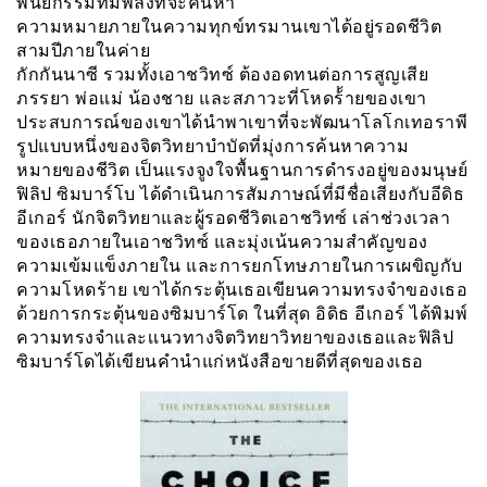
พินัยกรรมที่มีพลีงที่จะค้นหา
ความหมายภายในความทุกข์ทรมานเขาได้อยู่รอดชีวิต
สามปีภายในค่าย
กักกันนาซี รวมทั้งเอาชวิทซ์ ต้องอดทนต่อการสูญเสีย
ภรรยา พ่อแม่ น้องชาย และสภาวะที่โหดร้้ายของเขา
ประสบการณ์ของเขาได้นำพาเขาที่จะพัฒนาโลโกเทอราพี
รูปแบบหนึ่งของจิตวิทยาบำบัดที่มุ่งการค้นหาความ
หมายของชีวิต เป็นแรงจูงใจพื้นฐานการดำรงอยู่ของมนุษย์
ฟิลิป ซิมบาร์โบ ได้ดำเนินการสัมภาษณ์ที่มีชื่อเสียงกับอีดิธ
อีเกอร์ นักจิตวิทยาและผู้รอดชีวิตเอาชวิทซ์ เล่าช่วงเวลา
ของเธอภายในเอาชวิทซ์ และมุ่งเน้นความสำคัญของ
ความเข้มแข็งภายใน และการยกโทษภายในการเผขิญกับ
ความโหดร้าย เขาได้กระตุ้นเธอเขียนความทรงจำของเธอ
ด้วยการกระตุ้นของซิมบาร์โด ในที่สุด อิดิธ อีเกอร์ ได้พิมพ์
ความทรงจำและเเนวทางจิตวิทยาวิทยาของเธอและฟิลิป
ซิมบาร์โดได้เขียนคำนำแก่หนังสือขายดีที่สุดของเธอ