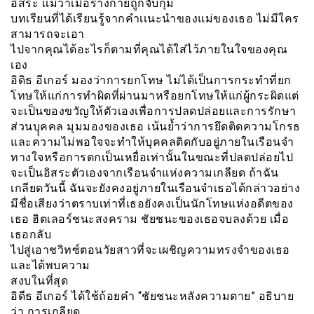
อิสระ เเม้ว่าเมื่อร่างกายถูกจับกุม
บทเรียนที่ได้เรียนรู้จากคำเเนะนำของแม่ของเธอ ไม่มีใคร
สามารถจะเอา
ไปจากคุณได้อะไรก็ตามที่คุณได้ใส่ไว้ภายในใจของคุณ
เอง
อิดิธ อีเกอร์ มองว่าการยกโทษ ไม่ได้เป็นการกระทำที่ยก
โทษให้แก่การทำผิดที่ผ่านมาหรือยกโทษให้แก่ผู้กระผิดแต่
จะเป็นของขวัญให้ตัวเองเพื่อการปลดปล่อยและการรักษา
ส่วนบุุคคล มุมมองของเธอ เน้นย้ำว่าการยึดติดความโกรธ
และความไม่พอใจจะทำให้บุคคลติดกับอยู่ภายในเรือนจำ
ทางใจหรือการตกเป็นเหยื่อเท่านั้นในขณะที่ปลดปล่อยไป
จะเป็นอิสระตัวเองจากเรือนจำแห่งความเกลียด ถ้าฉัน
เกลียดวันนี้ ฉันจะยังคงอยู่ภายในเรือนจำเธอได้กล่าวอย่าง
มีชื่อเสียงว่าตราบเท่าที่เธอยังคงเป็นนักโทษแห่งอดีตของ
เธอ ฮิตเลอร์ชนะสงคราม ชัยชนะของเธอจบลงด้วย เมื่อ
เธอกลับ
ไปสู่เอาชวิทซ์ตอนวัยสาวที่จะเผชิญความทรงจำของเธอ
และได้พบความ
สงบในที่สุด
อิดีธ อีเกอร์ ได้ใช้ถ้อยคำ “ชัยชนะหลังความตาย” อธิบาย
ว่า การเกลียด