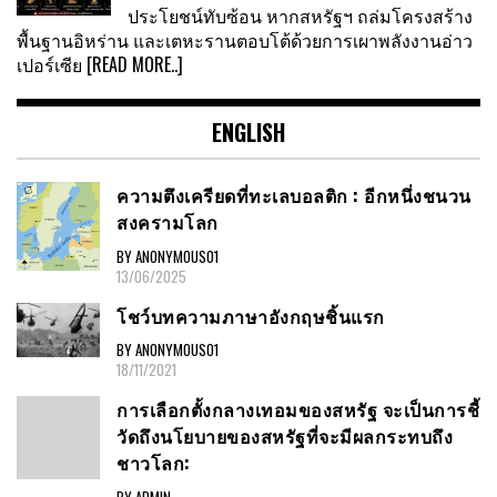
ประโยชน์ทับซ้อน หากสหรัฐฯ ถล่มโครงสร้าง
พื้นฐานอิหร่าน และเตหะรานตอบโต้ด้วยการเผาพลังงานอ่าว
เปอร์เซีย
[READ MORE..]
ENGLISH
ความตึงเครียดที่ทะเลบอลติก : อีกหนึ่งชนวน
สงครามโลก
BY ANONYMOUS01
13/06/2025
โชว์บทความภาษาอังกฤษชิ้นแรก
BY ANONYMOUS01
18/11/2021
การเลือกตั้งกลางเทอมของสหรัฐ จะเป็นการชี้
วัดถึงนโยบายของสหรัฐที่จะมีผลกระทบถึง
ชาวโลก:
BY ADMIN