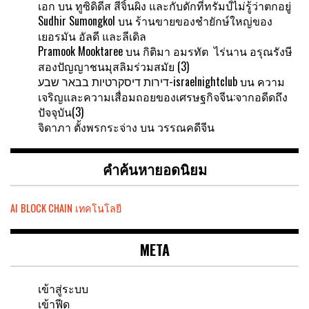
เอก
บน
ทูซิดิดีส สีจิ้นผิง และกับดักที่ทรัมป์ไม่รู้ว่าตกอยู่
Sudhir Sumongkol
บน
ร้านขายของชำยักษ์ใหญ่ของ
เยอรมัน อัลดี และลีเดิล
Pramook Mooktaree
บน
กิติมา อมรทัต ไร่นาน อรุณรังษี
สองปัญญาชนมุสลิมร่วมสมัย (3)
דירות דיסקרטיות בבאר שבע-israelnightclub
บน
ความ
เจริญและความเสื่อมถอยของเศรษฐกิจจีน:จากอดีดถึง
ปัจจุบัน(3)
จิดาภา ตั้งพรกระจ่าง
บน
วรรณคดีจีน
คำค้นหายอดนิยม
AI
BLOCK CHAIN
เทคโนโลยี
META
เข้าสู่ระบบ
เข้าฟีด