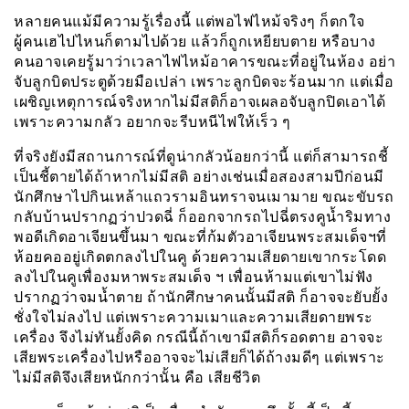
หลายคนแม้มีความรู้เรื่องนี้ แต่พอไฟไหม้จริงๆ ก็ตกใจ
ผู้คนเฮไปไหนก็ตามไปด้วย แล้วก็ถูกเหยียบตาย หรือบาง
คนอาจเคยรู้มาว่าเวลาไฟไหม้อาคารขณะที่อยู่ในห้อง อย่า
จับลูกบิดประตูด้วยมือเปล่า เพราะลูกบิดจะร้อนมาก แต่เมื่อ
เผชิญเหตุการณ์จริงหากไม่มีสติก็อาจเผลอจับลูกปิดเอาได้
เพราะความกลัว อยากจะรีบหนีไฟให้เร็ว ๆ
ที่จริงยังมีสถานการณ์ที่ดูน่ากลัวน้อยกว่านี้ แต่ก็สามารถชี้
เป็นชี้ตายได้ถ้าหากไม่มีสติ อย่างเช่นเมื่อสองสามปีก่อนมี
นักศึกษาไปกินเหล้าแถวรามอินทราจนเมามาย ขณะขับรถ
กลับบ้านปรากฏว่าปวดฉี่ ก็ออกจากรถไปฉี่ตรงคูน้ำริมทาง
พอดีเกิดอาเจียนขึ้นมา ขณะที่ก้มตัวอาเจียนพระสมเด็จฯที่
ห้อยคออยู่เกิดตกลงไปในคู ด้วยความเสียดายเขากระโดด
ลงไปในคูเพื่องมหาพระสมเด็จ ฯ เพื่อนห้ามแต่เขาไม่ฟัง
ปรากฏว่าจมน้ำตาย ถ้านักศึกษาคนนั้นมีสติ ก็อาจจะยับยั้ง
ชั่งใจไม่ลงไป แต่เพราะความเมาและความเสียดายพระ
เครื่อง จึงไม่ทันยั้งคิด กรณีนี้ถ้าเขามีสติก็รอดตาย อาจจะ
เสียพระเครื่องไปหรืออาจจะไม่เสียก็ได้ถ้างมดีๆ แต่เพราะ
ไม่มีสติจึงเสียหนักกว่านั้น คือ เสียชีวิต