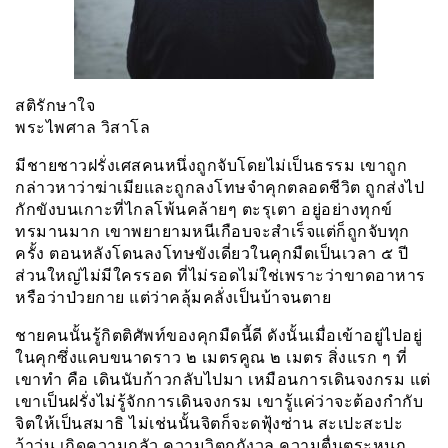
สติรักษาใจ
พระไพศาล วิสาโล
มีชายชาวฝรั่งเศสคนหนึ่งถูกจับโดยไม่เป็นธรรม เขาถูก
กล่าวหาว่าฆ่าเมียและถูกลงโทษจำคุกตลอดชีวิต ถูกส่งไป
กักขังบนเกาะที่ไกลโพ้นคล้ายๆ ตะรุเตา อยู่อย่างทุกข์
ทรมานมาก เขาพยายามหนีเกือบจะสำเร็จแต่ก็ถูกจับทุก
ครั้ง ตอนหลังโดนลงโทษขังเดี่ยวในคุกมืดเป็นเวลา ๕ ปี
ส่วนใหญ่ไม่มีใครรอด ที่ไม่รอดไม่ใช่เพราะว่าขาดอาหาร
หรือว่าป่วยกาย แต่ว่าคลุ้มคลั่งเป็นบ้าจนตาย
ชายคนนั้นรู้กิตติศัพท์ของคุกมืดนี้ดี ดังนั้นเมื่อเข้าอยู่ไปอยู่
ในคุกซึ่งแคบขนาดราว ๒ เมตรคูณ ๒ เมตร สิ่งแรก ๆ ที่
เขาทำ คือ เดินนับก้าวกลับไปมา เหมือนการเดินจงกรม แต่
เขาเป็นฝรั่งไม่รู้จักการเดินจงกรม เขารู้แค่ว่าจะต้องกำกับ
จิตให้เป็นสมาธิ ไม่เช่นนั้นจิตก็จะดฟุ้งซ่าน สะเปะสะปะ
ว้าวุ่น เกิดความกลัว ความวิตกกังวล ความตื่นตระหนก