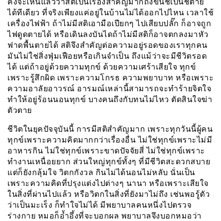
คงจะเห็นแล้วว่าสติเป็นเรื่องสำคัญมากถึงขั้นชี้เป็นชี้ตาย
ได้ทีเดียว ที่จริงเพียงแค่อยู่ในบ้านไม่ได้ออกไปไหน เวลาใช้
เครื่องไฟฟ้า ถ้าไม่มีสติเอามือเปียกๆ ไปเสียบปลั๊ก ก็อาจถูก
ไฟดูดตายได้ หรือเดินลงบันไดถ้าไม่มีสติก็อาจตกลงมาหัว
ฟาดพื้นตายได้ สติจึงสำคัญต่อความอยู่รอดของเราทุกคน
มันไม่ใช่สิ่งฟุ่มเฟือยหรือเกินจำเป็น ถึงแม้ว่าจะมีชีวิตรอด
ได้ แต่ถ้าอยู่ด้วยความทุกข์ ด้วยความเศร้าเสียใจ ทุกข์
เพราะรู้สึกผิด เพราะความโกรธ ความพยาบาท หรือเพราะ
ความอาลัยอาวรณ์ อารมณ์เหล่านี้สามารถจะทำร้ายจิตใจ
ทำให้อยู่ร้อนนอนทุกข์ บางคนถึงกับทนไม่ไหว ตัดสินใจฆ่า
ตัวตาย
ชีวิตในยุคปัจจุบันนี้ การมีสติสำคัญมาก เพราะทุกวันนี้ผู้คน
ทุกข์เพราะความคิดมากกว่าเรื่องอื่น ไม่ใช่ทุกข์เพราะไม่มี
อาหารกิน ไม่ใช่ทุกข์เพราะขาดปัจจัยสี่ ไม่ใช่ทุกข์เพราะ
ทำงานเหนื่อยยาก ส่วนใหญ่ทุกข์ทั้งๆ ที่มีชีวิตสะดวกสบาย
แต่ก็ยังกลุ้มใจ วิตกกังวล กินไม่ได้นอนไม่หลับ นั่นเป็น
เพราะความคิดที่ปรุงแต่งไปต่างๆ นานา หรือเพราะเสียใจ
ในสิ่งที่ผ่านไปแล้ว หรือวิตกในสิ่งที่ยังมาไม่ถึง เช่นพอรู้ตัว
ว่าเป็นมะเร็ง ก็ทำใจไม่ได้ มีพยาบาลคนหนึ่งไปตรวจ
ร่างกาย หมอก็อ้ำอึ้งที่จะบอกผล พยาบาลจึงบอกหมอว่า