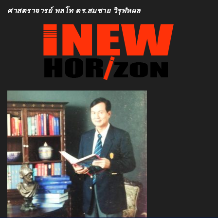
ศาสตราจารย์ พลโท ดร.สมชาย วิรุฬหผล