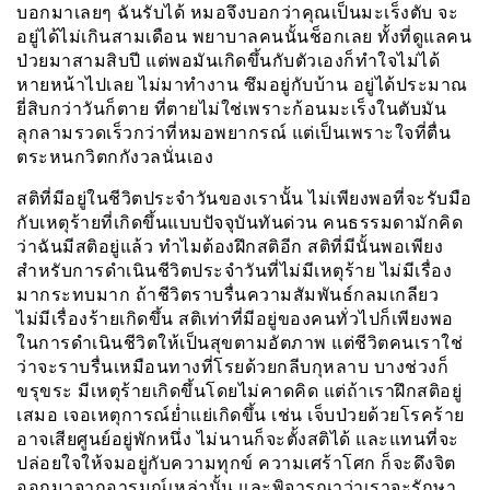
บอกมาเลยๆ ฉันรับได้ หมอจึงบอกว่าคุณเป็นมะเร็งตับ จะ
อยู่ได้ไม่เกินสามเดือน พยาบาลคนนั้นช็อกเลย ทั้งที่ดูแลคน
ป่วยมาสามสิบปี แต่พอมันเกิดขึ้นกับตัวเองก็ทำใจไม่ได้
หายหน้าไปเลย ไม่มาทำงาน ซึมอยู่กับบ้าน อยู่ได้ประมาณ
ยี่สิบกว่าวันก็ตาย ที่ตายไม่ใช่เพราะก้อนมะเร็งในตับมัน
ลุกลามรวดเร็วกว่าที่หมอพยากรณ์ แต่เป็นเพราะใจที่ตื่น
ตระหนกวิตกกังวลนั่นเอง
สติที่มีอยู่ในชีวิตประจำวันของเรานั้น ไม่เพียงพอที่จะรับมือ
กับเหตุร้ายที่เกิดขึ้นแบบปัจจุบันทันด่วน คนธรรมดามักคิด
ว่าฉันมีสติอยู่แล้ว ทำไมต้องฝึกสติอีก สติที่มีนั้นพอเพียง
สำหรับการดำเนินชีวิตประจำวันที่ไม่มีเหตุร้าย ไม่มีเรื่อง
มากระทบมาก ถ้าชีวิตราบรื่นความสัมพันธ์กลมเกลียว
ไม่มีเรื่องร้ายเกิดขึ้น สติเท่าที่มีอยู่ของคนทั่วไปก็เพียงพอ
ในการดำเนินชีวิตให้เป็นสุขตามอัตภาพ แต่ชีวิตคนเราใช่
ว่าจะราบรื่นเหมือนทางที่โรยด้วยกลีบกุหลาบ บางช่วงก็
ขรุขระ มีเหตุร้ายเกิดขึ้นโดยไม่คาดคิด แต่ถ้าเราฝึกสติอยู่
เสมอ เจอเหตุการณ์ย่ำแย่เกิดขึ้น เช่น เจ็บป่วยด้วยโรคร้าย
อาจเสียศูนย์อยู่พักหนึ่ง ไม่นานก็จะตั้งสติได้ และแทนที่จะ
ปล่อยใจให้จมอยู่กับความทุกข์ ความเศร้าโศก ก็จะดึงจิต
ออกมาจากอารมณ์เหล่านั้น และพิจารณาว่าเราจะรักษา