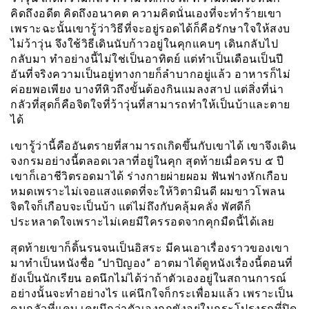
คิดถึงอดีต คิดถึงอนาคต ความคิดนั่นเองที่จะทำร้ายเขา
เพราะฉะนั้นเขารู้ว่าวิธีที่จะอยู่รอดได้ก็คือรักษาใจให้สงบ
ไม่ว้าวุ่น จึงใช้วิธีเดินนับก้าวอยู่ในคุกแคบๆ เดินกลับไป
กลับมา ทำอย่างนี้ไม่ใช่เป็นอาทิตย์ แต่ทำเป็นเดือนเป็นปี
อันที่จริงความเป็นอยู่ทางกายก็ลำบากอยู่แล้ว อาหารก็ไม่
ค่อยพอเพียง บางทีหิวถึงขั้นต้องกินแมลงสาป แต่สิ่งที่น่า
กลัวที่สุดก็คือจิตใจที่ว้าวุ่นที่สามารถทำให้เป็นบ้าและตาย
ได้
เขารู้ว่านี้คืออันตรายที่สามารถเกิดขึ้นกับเขาได้ เขาจึงเดิน
จงกรมอย่างนี้ตลอดเวลาที่อยู่ในคุก สุดท้ายเมื่อครบ ๕ ปี
เขาก็เอาชีวิตรอดมาได้ ร่างกายผ่ายผอม ฟันฟางหักเกือบ
หมดเพราะไม่เจอแสงแดดที่จะให้วิตามินดี ผมขาวโพลน
จิตใจก็เกือบจะเป็นบ้า แต่ไม่ถึงกับคลุ้มคลั่ง พัศดีก็
ประหลาดใจเพราะไม่เคยมีใครรอดจากคุกมืดนี้ได้เลย
สุดท้ายเขาก็ดิ้นรนจนเป็นอิสระ มีคนเอาเรื่องราวของเขา
มาทำเป็นหนังชื่อ “ปาปิญอง” อาตมาได้ดูหนังเรื่องนี้ตอนที่
ยังเป็นนักเรียน อดนึกไม่ได้ว่าถ้าตัวเองอยู่ในสถานการณ์
อย่างนั้นจะทำอย่างไร แค่นึกใจก็กระเพื่อมแล้ว เพราะเป็น
คนกลัวที่แคบ เคยนึกว่าตัวเองถูกขังอยู่ในกระโปรงรถที่ปิด