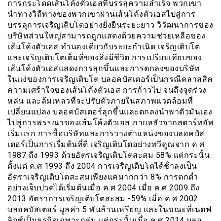
การกระโดดเส้นโค้งตัวเอสที่บรรลุความสำเร็จ พวกเขา
นำทางวิถีทางของพวกเขาผ่านเส้นโค้งตัวเอสไปสู่การ
บรรลุการเจริญเติบโตอย่างยั่งยืนระยะยาว วิวัฒนาการของ
บริษัทส่วนใหญ่สามารถถูกแสดงด้วยความช่วยเหลือของ
เส้นโค้งตัวเอส ทำนองเดียวกับระยะกำเนิด เจริญเติบโต
และเจริญเติบโตเต็มที่ของสิ่งมีชีวิต การเปรียบเทียบของ
เส้นโค้งตัวเอสแสดงการลุกขึ้นและการตกลงของบริษัท
ในเเง่ของการเจริญเติบโต บลอคบัสเตอร์เป็นกรณีคลาสสิค
ความเศร้าใจของเส้นโค้งตัวเอส การก้าวไป จนถึงจุดร่วง
หล่น และล้มเหลวที่จะปรับตัวภายในสภาพแวดล้อมที่
เปลี่ยนแปลง บลอคบัสเตอร์ลุกขึ้นและตกลงนำพาตัวมันเอง
ไปสู่การพรรณาของเส้นโค้งตัวเอส ภายหลัวจากสตาร์ทอัพ
เริ่มแรก การซื้อบริษัทและการวางตำแหน่งของบลอคบัส
เตอร์เป็นการเรื่มต้นที่ดี เจริญเติบโตอย่างทวีคูณจาก ค.ศ
1987 ถีง 1993 ด้วยอัตรเจริญเติบโตสะสม 58% แต่กระนั้น
ตั้งแต่ ค.ศ 1993 ถึง 2004 การเจริญเติบโตได้ช้่าลงเป็น
อัตราเจริญเติบโตสะสมเพียงแค่มากกว่า 8% การตกต่ำ
อย่างเจ็บปวดได้เริ่มต้นเมื่อ ค.ศ 2004 เมื่อ ค.ศ 2009 ถึง
2013 อัตราการเจริญเติบโตสะสม -59% เมื่อ ค.ศ 2002
บลอคบัสเตอร์ มูลค่า 5 พันล้านเหรียญ และในขณะที่เนตฟ
ลิกซ์เป็นธุรกิจเฉพาะกลุ่ม แต่กระนั้นเมื่อ ค.ศ 2014 บลอ