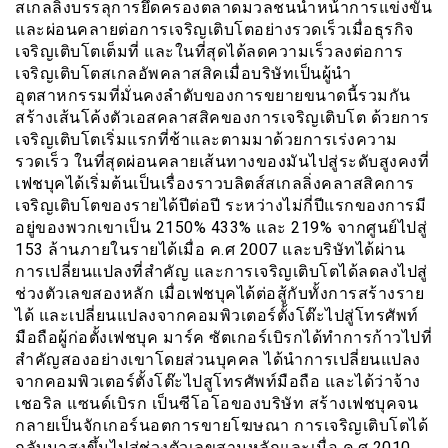
สเกลลิ่งบรรลุการยึดครองตลาดมวลชนนำหน้าการแข่งขัน
และผ่อนคลายต่อการเจริญเติบโตอย่างรวดเร็วเมื่อธุรกิจ
เจริญเติบโตเต็มที่ และในที่สุดได้ลดความเร็วลงต่อการ
เจริญเติบโตสเกลอัพคลาสสิคเมื่อบริษัทเป็นผู้นำ
อุตสาหกรรมที่มั่นคงลำดับของการขยายขนาดนี้รวมกัน
สร้างเส้นโค้งตัวเอสคลาสสิคของการเจริญเติบโต ด้วยการ
เจริญเติบโตเริ่มแรกที่ช้าและตามมาด้วยการเร่งความ
รวดเร็ว ในที่สุดผ่อนคลายเส้นทางของมันไปสู่ระดับสูงคงที่
เฟชบุคได้เริ่มต้นเป็นเรื่องราวบลิตส์สเกลลิ่งคลาสสิคการ
เจริญเติบโตของรายได้ปีต่อปี ระหว่างไม่กี่ปีแรกของการมี
อยู่ของพวกเขาเป็น 2150% 433% และ 219% จากศูนย์ไปสู่
153 ล้านภายในรายได้เมื่อ ค.ศ 2007 และบริษัทได้ผ่าน
การเปลี่ยนแปลงที่สำคัญ และการเจริญเติบโตได้ลดลงไปสู่
ช่วงตัวเลขสองหลัก เมื่อเฟชบุคได้ต่อสู้กับทั้งการสร้างราย
ได้ และเปลี่ยนแปลงจากคอมพิวเตอร์ตั้งโต๊ะไปสู่โทรศัพท์
มือถือผู้ก่อตั้งเฟชบุค มาร์ค ซัตเกอร์เบิรกได้ทำการก้าวไปที่
สำคัญสองอย่างเขาโดยส่วนบุคคล ได้นำการเปลี่ยนแปลง
จากคอมพิวเตอร์ตั้งโต๊ะไปสูโทรศัพท์มือถือ และได้ว่าจ้าง
เชอริล แซนด์เบิรก เป็นซีโอโอของบริษัท สร้างเฟชบุคจน
กลายเป็นจักเกอร์นอตการขายโฆษณา การเจริญเติบโตได้
กลับมาสูงขึ้นไปสู่ช่วงตัวเลขสามหลักและเมื่อ ค.ศ 2010