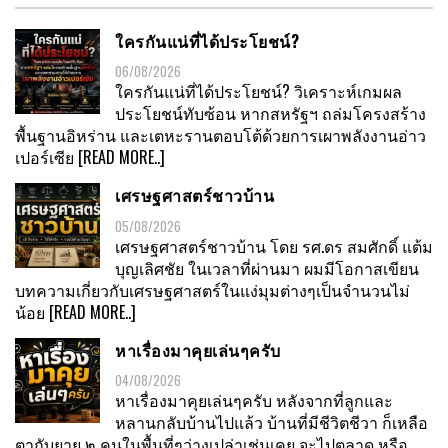
ใครกันแน่ที่ได้ประโยชน์?
06/08/2026
ใครกันแน่ที่ได้ประโยชน์? วิเคราะห์เกมผล
ประโยชน์ทับซ้อน หากสหรัฐฯ ถล่มโครงสร้าง
พื้นฐานอิหร่าน และเตหะรานตอบโต้ด้วยการเผาพลังงานอ่าว
เปอร์เซีย
[READ MORE..]
เศรษฐศาสตร์ชาวบ้าน
05/08/2026
เศรษฐศาสตร์ชาวบ้าน โดย รศ.ดร สมศักดิ์ แต้ม
บุญเลิศชัย ในเวลาที่ผ่านมา ผมมีโอกาสเขียน
บทความเกี่ยวกับเศรษฐศาสตร์ในแง่มุมต่างๆเป็นจำนวนไม่
น้อย
[READ MORE..]
หาเรื่องมาคุยเล่นๆครับ
04/08/2026
หาเรื่องมาคุยเล่นๆครับ หลังจากที่ลูกและ
หลานกลับบ้านไปแล้ว บ้านที่มีชีวิตชีวา ก็เหลือ
ตากับยาย ๒ คนในพื้นที่ๆว่างเปล่าเช่นเคย จะไปตลาด หรือ