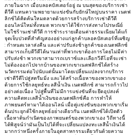
ภายในฉาก เมื่อบลอคบัสเตอร์อยู่ ณ บนสุดของบริการเช่า
ดีวีดี แทนความพยายามเเข่งขันกับยักษ์ใหญ่บนราคา เนตฟ
ลิกซ์ได้คิดค้นใหมตลาดด้วยการสร้างบริการเช่าดีวีดี
ออนไลน์ใหม่ทั้งหมด พวกเขาได้ใช้การส่งทางไปรษณีย์
ไม่ใช่ร้านเช่าดีวืดี การชำระรายเดือนค่าธรรมเนียมได้แก้
จุดเจ็บปวดที่สำคัญสองอย่างแก่ลูกค้าบลอคบัสเตอร์ที่เผชิญ
: กำหนดเวลาส่งคืน และค่าปรับส่งช้าลูกค้าของเนตฟลิกซ์
สามารถเก็บดีวีดีได้นานเท่าที่พวกเขาต้องการโดยไม่มีค่า
ปรับส่งช้า พวกเขาสามารถเบราซ์และเลือกวีดีโอที่จะเช่า
ไม่ต้องออกไปจากบ้านของพวกเขาเนตฟลิกซ์ได้สร้าง
นวัตกรรมต่อไปนับแต่นั้นมาโดยเปลี่ยนแปลงจากบริการ
เช่าดีวีดีไปสู่สตรีมมิ่ง และได้สร้างเนื้อหาของพวกเขาเอง
ด้วยการใช้กลยุทธ์ทะลสีน้ำเงิน เนตฟลิกซ์ สามารถก้าวไป
อย่างต่อเนื่อง ไปสู่พื้นที่ไม่มีการแข่งขันที่จะยึดอุปสงค์
ความคิดทะเลสีน้ำเงินของเนตฟลิกซ์คือ การทำให้
ภาพยนตร์หามาได้ออนไลน์ เมื่อคู่เเข่งขันของพวกเขาเริ่ม
ต้นประยุกต์ใช้กลยุทธ์อย่่างเดียวกัน เนตฟลิกซ์ได้เปิดตัว
เนื้อหาต้นกำเนิดของภาพยนตร์ของพวกเขาเอง วิถีทางนี้
ได้พิสูจน์ว่ามันเป็นไปได้ที่จะเปลี่ยนแปลงทะเลสีน้ำเงินได้
มากกว่าหนึ่งครั้งภายในอุตสาหกรรมเดียวกันด้วยความ