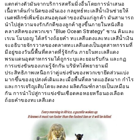
แตกต่างตัวมันจากบริการสตรีมมิ่งอื่นโดยการนำเสนอ
เนื้อหาต้นกำเนิดของมันเอง กลยุทธ์ทะเลสีน้ำเงินช่วยให้
เนตฟลิกซ์เพิ่มข้อเสนอคุณค่าของมันแก่ลูกค้า มันสามารถ
นำไปสู่ความจงรักภักดีของลูกค้าสูงขึ้นภายในหนังสือ
คลาสสิคของพวกเขา “Blue Ocean Strategy” ชาน คิมและ
เรเน โมบอญ ได้สร้างถ้อยคำ ทะเลสีแดงและทะเลสีน้ำเงิน
จะอธิบายจักรวาลของตลาดทะเลสีแดงเป็นอุตสาหกรรมที่
มีอยู่ของวันนี้พื้นที่ตลาดที่รู้จักกัน ภายในทะเลสีแดง
พรมแดนอุตสาหกรรมได้ถูกระบุและยอมรับกัน และกฏ
การแข่งขันของเกมรู้จักกัน บริษัทได้พยายามมี
ประสิทธิภาพเหนือกว่าคู่แข่งขันของพวกเขายึดส่วนแบ่ง
มากขึ้นของอุปสงค์เดิมและเมื่อพื้นที่ตลาดแออัดมาก กำไร
และการเจริญเติบโตจะลดลง ผลิตภัณฑ์กลายเป็นเหมือน
กัน การนำไปสู่การเเข่งขันเชือดคอหอยหรือนองเลือด
ถ้อยคำของทะเลสีเเดง