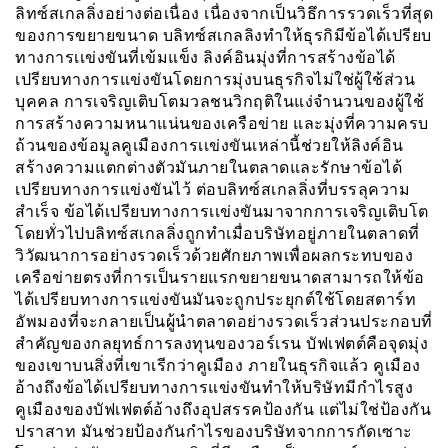
ลิทซ์สเกลลิ่งอย่างต่อเนื่อง เนื่องจากเป็นวิธึการรวดเร็วที่สุด
ของการขยายขนาด บลิทซ์สเกลลิงทำให้ธุรกิมีข้อได้เปรียบ
ทางการเเข่งขันที่เข้มแข็ง ลิงค์อินมุ่งที่การสร้างข้อได้
เปรียบทางการแข่งขันโดยการมุ่งบนธุรกิจไม่ใช่ผู้ใช้ส่วน
บุคคล การเจริญเติบโตมวลชนวิกฤติในแง่จำนวนของผู้ใช้
การสร้างความหนาแน่นของเครือข่าย และมุ่งที่ความครบ
ถ้วนของข้อมูลคูเมืองการเเข่งขันเหล่านี้ช่วยให้ลิงค์อิน
สร้างความแตกต่างตัวมันภายในตลาดและรักษาข้อได้
เปรียบทางการแข่งขันไว้ ต่อบลิทซ์สเกลลิ่งที่บรรลุความ
สำเร็จ ข้อได้เปรียบทางการเเข่งขันมาจากการเจริญเติบโต
โดยทั่วไปบลิทซ์สเกลลิ่งถูกทำเมื่อบริษัทอยู่ภายในตลาดที่
วิวัฒนาการอย่างรวดเร็วด้วยศักยภาพเพื่อผลกระทบของ
เครือข่ายตรงที่การเป็นรายแรกขยายขนาดสามารถให้ข้อ
ได้เปรียบทางการแข่งขันมันจะถูกประยุกต์ใช้โดยสตาร์ท
อัพมองที่จะกลายเป็นผู้นำตลาดอย่างรวดเร็วส่วนประกอบที่
สำคัญของกลยุทธ์การลงทุนของวอร์เรน บัฟเฟตต์คือจุดมุ่ง
ของเขาบนสิ่งที่เขาเรีกว่าคูเมือง ภายในธุรกิจแล้ว คูเมือง
อ้างถึงข้อได้เปรียบทางการแข่งขันทำให้บริษัทมีกำไรสูง
คูเมืองของบัฟเฟตต์อ้างถึงอุปสรรคป้องกัน แต่ไม่ใช่ป้องกัน
ปราสาท มันช่วยป้องกันกำไรของบริษัทจากการกัดเซาะ