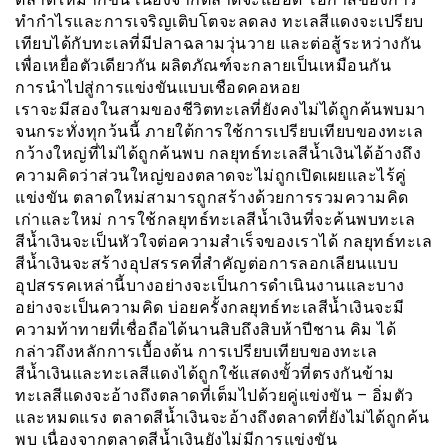
ทำกำไรและการเจริญเติบโตจะลดลง ทะเลสีแดงจะเปรียบ
เทียบได้กับทะเลที่มีปลาฉลามวุ่นวาย และต่อสู้ระหว่างกัน
เพื่อเหยื่อตัวเดียวกัน ผลิตภัณฑ์จะกลายเป็นเหมือนกัน
การนำไปสู่การแข่งขันแบบเชือดคอหอย
เราจะมีสองในสามของชีวิตทะเลที่ยังคงไม่ได้ถูกค้นพบมา
จนกระทั่งทุกว้นนี้ ภายใต้การใช้การเปรียบเทียบของทะเล
กว้างใหญ่ที่ไม่ได้ถูกค้นพบ กลยุทธ์ทะเลสีน้ำเงินได้อ้างถึง
ความคิดว่าส่วนใหญ่ของตลาดจะไม่ถูกเปิดเผยและไร้คู่
แข่งขัน ตลาดใหม่สามารถูกสร้างด้วยการรวมความคิด
เก่าและใหม่ การใช้กลยุทธ์ทะเลสีน้ำเงินที่จะค้นพบทะเล
สีน้ำเงินจะเป็นหัวใจต่อความสำเร็จของเราได้ กลยุทธ์ทะเล
สีน้ำเงินจะสร้างอุปสรรคที่สำคัญต่อการลอกเลียนแบบ
อุปสรรคเหล่านี้บางอย่างจะเป็นการดำเนินงานและบาง
อย่างจะเป็นความคิด บ่อยครั้งกลยุทธ์ทะเลสีน้ำเงินจะมี
ความท้าทายที่เชื่อถือได้นานสิบถึงสิบห้าปีชาน คิม ได้
กล่าวถึงหลักการเบื้องต้น การเปรียบเทียบของทะเล
สีน้ำเงินและทะเลสีแดงได้ถูกใช้แสดงขั้วที่ตรงกันข้าม
ทะเลสีแดงจะอ้างถึงตลาดที่เต็มไปด้วยคู่แข่งขัน – อิ่มตัว
และหมดแรง ตลาดสีน้ำเงินจะอ้างถึงตลาดที่ยังไม่ได้ถูกค้น
พบ เนื่องจากตลาดสีน้ำเงินยังไม่มีการแข่งขัน