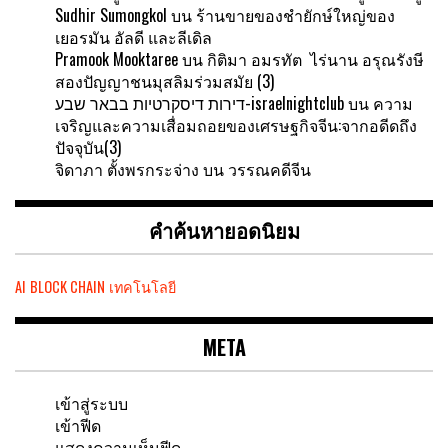
Sudhir Sumongkol
บน
ร้านขายของชำยักษ์ใหญ่ของ
เยอรมัน อัลดี และลีเดิล
Pramook Mooktaree
บน
กิติมา อมรทัต ไร่นาน อรุณรังษี
สองปัญญาชนมุสลิมร่วมสมัย (3)
דירות דיסקרטיות בבאר שבע-israelnightclub
บน
ความ
เจริญและความเสื่อมถอยของเศรษฐกิจจีน:จากอดีดถึง
ปัจจุบัน(3)
จิดาภา ตั้งพรกระจ่าง
บน
วรรณคดีจีน
คำค้นหายอดนิยม
AI
BLOCK CHAIN
เทคโนโลยี
META
เข้าสู่ระบบ
เข้าฟีด
แสดงความเห็นฟีด