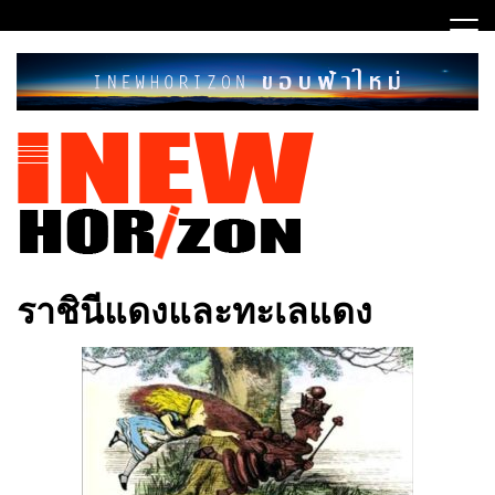
Skip
to
content
ขอบฟ้าใหม่
INEWHORIZON
ราชินีแดงและทะเลแดง