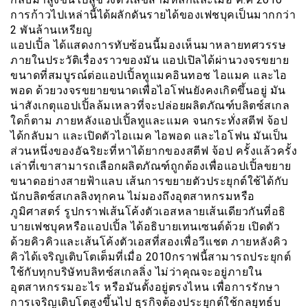
การก้าวไปเหล่านี้ได้ผลักดันรายได้ของเฟชบุคเป็นมากกว่า
2 พันล้านเหรียญ
แอปเปิ้ล ได้แสดงการทับซ้อนนี้มองเห็นมาหลายทศวรรษ
ภายในประวัติเรื่องราวของมัน แอปเปิลได้ผ่านวงจรขยาย
ขนาดที่สมบูรณ์ต่อแอปเปิ้ลทูแมคอินทอช ไอแมค และไอ
พอด ด้วยวงจรขยายขนาดเพื่อไอโฟนยังคงเกิดขึ้นอยู่ มัน
น่าสังเกตุแอปเปิ้ลล้มเหลวที่จะปล่อยผลิตภัณฑ์บลิตซ์สเกล
ใดก็ตาม ภายหลังแอปเปิ้ลทูและเเมค จนกระทั่งสตีฟ จ้อป
ได้กลับมา และเปิดตัวไอเเมค ไอพอด และไอโฟน มันเป็น
ส่วนหนึ่งของอัฉริยะที่หาได้ยากของสตีฟ จ้อป ครั้งแล้วครั้ง
เล่าที่เขาสามารถเลือกผลิตภัณฑ์ถูกต้องเพื่อแอปเปิ้ลขยาย
ขนาดอย่างสายฟ้าแลบ เส้นการขยายตัวประยุกต์ใช้ได้กับ
นักบลิตซ์สเกลลิงทุกคน ไม่มองถึงอุตสาหกรมหรือ
ภูมิศาสตร์ รูปกราฟเส้นโค้งตัวเอสหลายเส้นเดียวกันที่อธิ
บายเฟชบุคหรือเเอปเปิ้ล ได้อธิบายเทนเซนต์ด้วย เปิดตัว
ด้วยคิวคิวและเส้นโค้งตัวเอสที่สองเพื่อวีเเชต ภายหลังคิว
คิวได้เจริญเติบโตเต็มที่เมื่อ 2010กราฟนี้สามารถประยุกต์
ใช้กับทุกบริษัทบลิทซ์สเกลลิ่ง ไม่ว่าคุณจะอยู่ภายใน
อุตสาหกรรมอะไร หรือมันตั้งอยู่ตรงไหน เพื่อการรักษา
การเจริญเติบโตสูงขึ้นไป ธุรกิจต้องประยุกต์ใช้กลยุทธ์บ