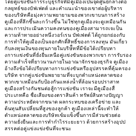
โดยคู่แข่งขันการระบุธุรกิจที่มีคูเมืองเป็นจุดศูนย์กลางต่อ
กลยุทธ์ของบัฟเฟตต์ และคำแนะนำของเขาต่อผู้บริหาร
ของบริษัทคือมุ่งความพยายามของพวกเขาบนการสร้าง
คูเมืองที่ลึกขึ้นละกว้างขึ้น ไม่ใช่ทุกคูเมืองจะดูเหมือนกัน
และการประเมินความคงทนของคูเมืองสามารถเจะป็น
ความท้าทายอย่างหนึ่งวอร์เรน บัฟเฟตต์ ได้ถูกยกย่องกับ
การทำให้คูเมืองเป็นจอกศักดิ์สิทธิ์ของการลงทุน มันเกี่ยว
กับลงทุนเงินของทุนภายในบริษัืทที่มีข้อได้เปรียบทา
งการเเข่งขันที่ยั่งยืนเหนือคู่เเข่งขันของพวกเขา การรับรอง
ความสำเร็จที่ยาวนานภายในอาณาจักรของธุรกิจ คูเมือง
อ้างถึงข้อได้เปรียบทางการเเข่งขันหรืออุปสรรคที่คุ้มครอง
บริษัท จากคู่เเข่งขันพยายามที่จะบุกตำแหน่งตลาดของ
พวกเขาเหมือนกับป้องกันแหล่งน้ำที่ล้อมรอบปราสาท
คูเมืองสร้างกันชนต่อสู้การเเข่งขัน เราจะมีคูเมืองสื่
ประเภทคือ ชื่อเสียงของตราสินค้า ทรัพย์สินทางปัญญา
ความประหยัดจากขนาด ผลกระทบของเครือข่าย และ
ต้นทุนสับเปลี่ยนที่สูงของลูกค้า คูเมืองเหล่านี้จะทำให้
ตำแหน่งตลาดของบริษัทเข้มแข็งขึ้นการมีส่วนช่วยต่อ
ความยั่งยืนและการทำกำไรระยะยาว ด้วยการสร้างอุปป
สรรคต่อคู่แข่งแข่งขันที่จะชนะ