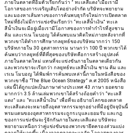
ภายในตลาดที่อิ่มตัวเรียกกันว่า ” ทะเลสีแดง”เมื่อเรามี
โอกาสของการเจริญเติบโตอย่างจำกัด บริษัทจะพยายาม
และมองหาเส้นทางของการค้นพบธุรกิจใหม่การเปิดตลาด
ใหม่ที่ยังไม่มีการแข่งขันเรียกว่า “ทะเลสี่น้ำเงิน” ทะเล
สีน้ำเงินจะมีอยู่เมื่อเรามีโอกาสของการทำกำไรที่สูงชาน
คิม และเรเน โมบอญ ได้ค้นพบแนวคิดใหม่ภายหลังจากที่
พวกเขาได้ทำการศึกษากลยุทธ์ของบริษัทมากกว่า 150
บริษัทภายใน 30 อุตสาหกรรม นานกว่า 100 ปี พวกเขาได้
ค้นพบว่ากลยุทธ์ที่ดีที่สุดของบริษัทคือการสร้างอุปสงค์
ภายในตลาดใหม่ แทนที่จะแข่งขันภายในตลาดเดียวกัน
และพวกเขาจะเรียกว่า กลยุทธ์ทะเลสีน้ำเงิน ชาน คิม และ
เรเน โมบอญ ได้พิมพ์การค้นพบเหล่านี้ภายในหนังสือของ
พวกเขาชื่อ “The Blue Ocean Strategy” ค.ศ 2005 หนังสือ
เล่มนี้ได้ถูกแปลเป็นภาษาต่างประเทศ 43 ภาษา ยอดขาย
มากกว่า 3.5 ล้านเล่มพวกเขาได้สร้างถ้อยคำว่า “ทะเลสี
แดง” และ “ทะเลสีน้ำเงิน” เพื่อที่จะอธิบายโลกของตลาด
ทะเลสีแดงจะหมายถึงอุตสาหกรรมทุกอย่างที่มีอยู่ปัจจุบันนี้
พรมแดนของอุตสาหกรรมจะถูกระบุและยอมรับ และกฎ
ของการแข่งขันจะรู้จักกันภายในทะเลสีแดง บริษัทจะ
พยายามเหนือกว่าคู่แข่งขันของพวกเขายึดครองส่วนแบ่ง
ตลาดให้มากขึ้น เนื่องจากตลาดจะแออัด โอกาสของการ