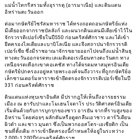
แม่น้ำไทกรีสรวมทั้งอุรารตุ (อารมาเนีย) และดินแดน
อิหร่านตะวันออก
ต่อมากษัตริย์ไซรัสมหาราช ได้ทรงถอดถอนกษัตริย์แห่ง
มีเดียออกจากราชบัลลังก์ และผนวกดินแดนมีเดียเข้าไว้ใน
จักรวรรดิเปอร์เซียในปี550 ก่อนคริสต์ศักราช และได้เข้า
ยึดครองไลเดียและบาบิโลเนีย และจึงสถาปนาจักรวรรดิ
เปอร์เชีย ซึ่งมีราชอาณาจักรขยายออกไปจนถึงแม่น้ำสินธุ
ทางตะวันออกจรดทะเลเมดิเตอเรเนียนทางตะวันตก ทาง
เหนือจรดเทือกเขาคอเคชัส ทางใต้จรดมหาสมุทรอินเดีย
กษัตริย์ปกครองอยู่หลายพระองค์จนถึงวาระที่ถูกกษัตริย์อ
เล็กซานเดอร์มหาราชเข้ายึดดรองจักรวรรดิเปอร์เชียในปี
331 ก่อนคริสต์ศักราช
ดินแดนแห่งหุบเขาอินดัส มีปรากฎให้เห็นถึงอารยธรรม
เมือง ณ ฮารับปาและโมเฮนโจดาโร ประวัติศาสตร์อินเดีย
เริ่มต้นด้วยกับการบุกรุกของชาว อารยัน จากที่ราบสูงของ
อิหร่าน โดยค่อยๆ ผลักดันหรือดูดกลืนเอาชาว ดาร์วิเดียน
ผิวดำ และชาว มุนดา ซึ่งเป็นพวกออสโตร-เอเชียติก เป็น
ชนที่ดั้งเดิม การเข้ายึดครองนี้กำหนดให้อยู่ในระหว่าง
2,000-1,200ปีก่อนคริสต์ศักราช