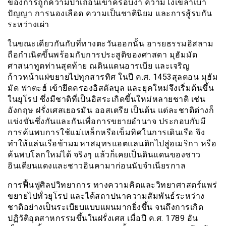
ของการถูกความป่าเถื่อนเข้าครอบงำ ความโง่เขลาเบา
ปัญญา การนองเลือด ความเป็นชาตินิยม และการสู้รบกัน
ระหว่างเผ่า
ในขณะเดียวกันกับที่ทางตะวันออกนั้น อารยธรรมอิสลาม
ถือกำเนิดขึ้นพร้อมกับการประสูติของศาสดา มุฮัมมัด
ศาสนาทูตท่านสุดท้าย ณดินแดนอารเบีย และเจริญ
ก้าวหน้าแผ่ขยายไปทุกสารทิศ ในปี ค.ศ. 1453สุลตอน มุฮัม
มัด ฟาตะฮ์ เข้ายึดครองอิสตัลบุล และยุคใหม่จึงเริ่มต้นขึ้น
ในยุโรป ซึ่งมีชาติที่เป็นอิสระเกิดขึ้นใหม่หลายชาติ เช่น
อังกฤษ ฝรั่งเศสเยอรมัน ออสเตรีย เป็นต้น แต่ละชาติต่างก็
แข่งขันซึ่งกันและกันเพื่อการขยายอำนาจ ประกอบกับมี
การค้นพบการใช้แม่เหล็กหรือเข็มทิศในการเดินเรือ จึง
ทำให้แล่นเรือข้ามมหาสมุทรแอตแลนติกไปสู่อเมริกา หรือ
ค้นพบโลกใหม่ได้ จริงๆ แล้วก็เคยเป็นดินแดนของชาว
อินเดียนแดงและชาวอินคามาก่อนนับจำเนียรกาล
การฟื้นฟูศิลปวิทยาการ ทางความคิดและวิทยาศาสตร์แพร่
ขยายไปทั่วยุโรป และได้สถาปนาความสัมพันธ์ระหว่าง
ชาติอย่างเป็นระเบียบแบบแผนมากยิ่งขึ้น จนถึงการเกิด
ปฏิวัติอุตสาหกรรมขึ้นในฝรั่งเศส เมื่อปี ค.ศ. 1789 อัน