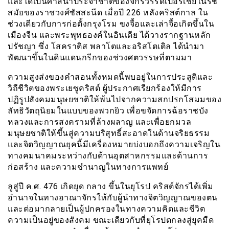
และได้เป็นศาสนาประจำชาติของจักรวรรดิเปอร์เชียในรัช
สมัยของราชวงศ์ซัสสะนีด เมื่อปี 226 หลังคริสต์กาล ใน
ช่วงเดียวกับการก่อตั้งกรุงโรม ขงจื้อและเล่าจื้อเกิดขึ้นใน
เมืองจีน และพระพุทธองค์ในอินเดีย ได้วางรากฐานหลัก
ปรัชญา ซึ่ง โสคราติส พลาโตและอริสโตเติล ได้นำมา
พัฒนาขึ้นในดินแดนกรีกของช่วงศตวรรษที่ตามมา
ความสูงส่งของคำสอนทั้งหมดนี้พบอยู่ในการประสูติและ
วิถีชีวิตของพระเยซูคริสต์ ผู้ประกาศเรียกร้องให้มีการ
ปฏิรูปสังคมมนุษยชาติให้พ้นไปจากความสกปรกโสมมของ
ลัทธิวัตถุนิยมในแบบของพวกยิว เพื่อขจัดการฉ้อราชบัง
หลวงและการสงครามที่ล้างผลาญ และเพื่อยกมวล
มนุษยชาติให้ขึ้นสู่ความบริสุทธิ์สะอาดในด้านจริยธรรม
และจิตวิญญาณยุคนี้มีเครื่องหมายบ่งบอกถึงความเจริญใน
ทางคมนาคมระหว่างกับด้านอุตสาหกรรมและด้านการ
ก่อสร้าง และความชำนาญในทางการแพทย์
ลูสู่ปี ค.ศ. 476 เกิดยุด กลาง ขึ้นในยุโรป คริสต์จักรได้เพิ่ม
อำนาจในทางอาณาจักรให้กับผู้นำทางจิตวิญญาณของตน
และต่อมากลายเป็นผู้ปกครองในทางความคิดและชีวิต
ความเป็นอยู่ของสังคม ขณะเดียวกับที่ยุโรปตกลงสู่ยุคมืด