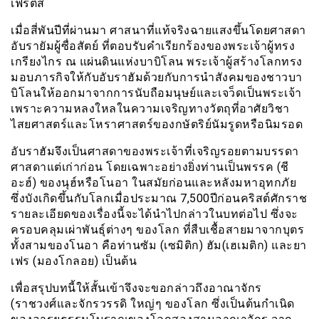
เฟรติส
เมื่อสี่พันปีที่ผ่านมา ศาสนาที่แท้จริงฉายแสงขึ้นโดยศาสดา
อับรายัมผู้ซื่อสัตย์ ที่ตอบรับคำเรียกร้องของพระเจ้าผู้ทรง
เกรียงไกร ณ แผ่นดินแห่งบาบิโลน พระเจ้าผู้สร้างโลกทรง
มอบภารกิจให้กับอับราฮัมด้วยกับการนำสังคมของชาวบา
บิโลนให้ออกมาจากการนับถือมนุษย์และเจว็ดเป็นพระเจ้า
เพราะความหลงใหลในความเจริญทางวัตถุที่อาศัยวิชา
ไสยศาสตร์และโหราศาสตร์ของกษัตริย์นัมรูดหรือนิมรอด
อับราฮัมจึงเป็นศาสดาของพระเจ้าที่เจริญรอยตามบรรดา
ศาสดาแต่เก่าก่อน โดยเฉพาะอย่างยิ่งท่านเป็นพรรค (ชี
อะฮ์) ของนุฮ์หรือโนอา ในสมัยก่อนและหลังมหาอุทกภัย
ซึ่งบังเกิดขึ้นกับโลกเมื่อประมาณ 7,500ปีก่อนคริสต์ศักราช
รายละเอียดของเรื่องนี้จะได้นำไปกล่าวในบทต่อไป ซึ่งจะ
ครอบคลุมเผ่าพันธุ์ต่างๆ ของโลก ที่สืบเชื้อสายมาจากบุตร
ทั้งสามของโนอา คือท่านซัม (เซมิติก) ฮัม(เฮเมติก) และยา
เฟร (มองโกลอย) เป็นต้น
เพื่อสรุปบทนี้ให้สั้นเข้าจึงจะขอกล่าวถึงอาณาจักร
(ราชวงศ์และจักรวรรดิ ใหญ่ๆ ของโลก ซึ่งเป็นต้นกำเนิด