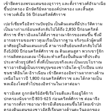
เข้ายึดครองพรมแดนของอุรารๆ และตั้งราชวงศ์อัรมาเนีย
ขึ้นปกครอง มีกษัตริย์หลายองค์ปกครอง และสิ้นสุด
ราชวงศ์เมื่อ 56 ปีก่อนดริสต์ศักราช
เปอร์เชียหรืออิหร่านปัจจุบัน เป็นดินแดนที่มีประวัติความ
เป็นมาเก่าแก่ย้อนหลังกลับไปได้ถึง 2,850 ปีก่อนคริสต์
ศักราช ที่ชาวอิแลมได้ตั้งราชอาณาจักรของตนขึ้น ซึ่งมี
อารยธรรมของชาวสุเมเรียเป็นรากฐาน จริงๆแล้วผู้คนที่
อาศัยอยู่ในดินแดนแถบนี้ สามารถสืบย้อนหลังกลับไปได้
ถึง5,000 ปีก่อนคริสต์ศักราช ณ ดินแดนสูสา พวกเขารู้จัก
การผลิตทองแดงมาใช้และทำเครื่องปั้นดินเผาที่ประดับ
ประดาด้วยรูปสัตว์ ทั้งที่เป็นแบบจริงและเป็นแบบโบราณ
ชาวอารยันผู้เป็นบรรพบุรุษของชาวอินโด-ยุโรเปียน แห่ง
ชนชาติอินโด-อิราเนียน เข้ายึดครองอิหร่านจากทางด้าน
เหนือในราวปี 1,800 ก่อนคริสต์ศักราช และได้กลายเป็น
พลเมืองโดยทั่วไปของอิหร่านในเวลาต่อมา
ชาวมิเดส ถูกกษัตริย์อัสซีเรียโจมตีและจึงอยู่ใต้การ
ปกครองนับจากปี 835-625 ก่อนคริสต์ศักราช ต่อมาจึง
สามารถตั้งราชอาณาจักรมีเดียของตนขึ้นได้โดยเข้าปก
ครองดินแดนของชาวอัสสีเรียนทางด้านตะวันออกของ