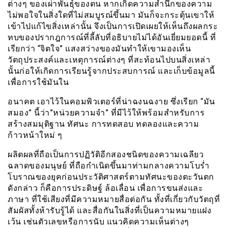
ต่างๆ ของเผ่าพันธุ์ของตน หากเกิดความสำนึกของความ
ไม่พอใจในสิ่งใดที่ไม่สมบูรณ์ขึ้นมา มันก็จะกระตุ้นเขาให้
เข้าไปแก้ไขสิ่งเหล่านั้น จึงเป็นการเปิดเผยให้เห็นถึงผลกระ
ทบของปรากฎการณ์ที่ลี้ลับที่อธิบายไม่ได้อันเยี่ยมยอดนี้ ที่
เรียกว่า “จิตใจ” แสงสว่างของมันทำให้เขามองเห็น
วัตถุประสงค์และเหตุการณ์ต่างๆ ที่สะท้อนไปบนสิ่งเหล่า
นั้นก่อให้เกิดการเรียนรู้จากประสบการณ์ และเก็บข้อมูลนี้
เพื่อการใช้มันใน
อนาคต เอาไว้ในคอมพิวเตอร์ที่น่าฉงนฉงาย ซึ่งเรียก “มัน
สมอง” นี้ว่า”หน่วยความจำ” ที่มีไว้ให้พร้อมสำหรับการ
สร้างสมมุติฐาน ทัศนะ การทดสอบ ทดลองและความ
ก้าวหน้าใหม่ ๆ
ผลิตผลที่ถือเป็นการปฏิวัติอีกสองชนิดของความเฉลียว
ฉลาดของมนุษย์ ที่ถือกำเนิดขึ้นมาท่ามกลางความโบร่ำ
โบราณของยุคก่อนประวัติศาสตร์ตามทัศนะของตะวันตก
ดังกล่าว ก็คือการประดิษฐ์ ล้อเลื่อน เพื่อการขนส่งและ
ภาษา ที่ใช้เสียงที่มีความหมายสื่อต่อกัน ทั้งที่เกี่ยวกับวัตถุที่
สัมผัสทั้งห้ารับรู้ได้ และสื่อกันในสิ่งที่เป็นความหมายแฝง
เว้น เช่นตัวเลขหรือการนับ แนวคิดความเห็นต่างๆ