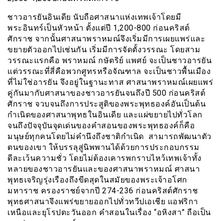
ชาวอารยันอินเดีย นับถือศาสนาแห่งเทพเจ้าโดยมี
พระอินทร์เป็นหัวหน้า ตั้งแต่ปี 1,200-800 ก่อนคริสต์
ศักราช จากนั้นศาสนาพราหมณ์จึงเริ่มมีการเผยแพร่และ
ขยายตัวออกไปเช่นกัน เริ่มมีการจัดตั้งวรรณะ โดยสาม
วรรณะแรกคือ พราหมณ์ กษัตริย์ แพศย์ จะเป็นชาวอารยัน
แต่วรรณะที่สี่คือพวกศูทรหรือจัณฑาล จะเป็นชาวพื้นเมือง
ที่ไม่ใช่อารยัน จึงอยู่ในฐานะทาส ศาสนาพราหมณ์เผยแพร่
คู่กันมากับศาสนาของชาวอารยันจนถึงปี 500 ก่อนคริสต์
ศักราช จวบจนถึงการประสูติของพระพุทธองค์อันเป็นต้น
กำเนิดของศาสนาพุทธในอินเดีย และแผ่ขยายไปทั่วโลก
จนถึงปัจจุบันจุดเด่นของคำสอนของพระพุทธองค์ก็คือ
มนุษย์ทุกคนโดยไม่คำนึงถึงชาติกำเนิด สามารถพัฒนาตัว
ตนของเขา ให้บรรลุสู่นิพพานได้ด้วยการประกอบกรรม
ดีละเว้นความชั่ว โดยไม่ต้องเคารพกราบไหว้เทพเจ้าทั้ง
หลายของชาวอารยันและของศาสนาพราหมณ์ ศาสนา
พุทธเจริญรุ่งเรืองถึงขีดสุดในสมัยของพระเจ้าอโศก
มหาราช ครองราชย์จากปี 274-236 ก่อนคริสต์ศักราช
พุทธศาสนาจึงแพร่ขยายออกไปทั่วทวีปเอเชีย แอฟริกา
เหนือและยุโรปตะวันออก คำสอนในเรื่อง “อหิงสา” ถือเป็น