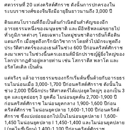
ศตวรรษที่ 20 แห่งคริสต์ศักราช ดังนั้นการปกครองใน
ระบบราชวงศ์ของจีนจึงมีอายุยืนยาวนานถึง 3,000 ปี
ดินแดนโบราณที่ถือเป็นต้นกำเนิดอันสำคัญของอีก
อารยธรรมหนึ่งของมนุษยชาติ และมีอิทธิพลแผ่ขยายไป
ทั่วภูมิภาคต่างๆ โดยเฉพาะในหมู่ชนชาติอารยันก็คือดิน
แดนกรีก เมื่อพูดถึงกรีกนักวิชาการโดยทั่วไปมักจะพูดถึง
ประวัติศาสตร์ของเอเธนส์ในช่วง 600 ปีก่อนคริสต์ศักราช
ลงมาเพราะในช่วงนี้นครเอเธนส์มีนักปราชญ์ผู้ยิ่งใหญ่ของ
โลกปรากฏตัวอยู่หลายท่าน เช่น โสกราตีส พลาโต และ
อริสโตเติล เป็นต้น
แต่จริงๆ แล้วอารยธรรมของกรีกเริ่มต้นขึ้นด้วยกับอารยธร
รมไมน่อนเมื่อ 3,000-1,700 ปีก่อนคริสต์ศักราช ดังนั้นใน
ช่วง 2,000 ปีนี้นักประวัติศาสตร์ได้แบ่งยุคใหญ่ๆ ออกเป็น 3
ยุค และยุคย่อยๆ 3 ยุคคือ ไมน่อนยุคต้น 2,700-1,900 ปี
ก่อนคริสต์ศักราช ไมน่อนยุคกลาง 1,900-1,600 ปีก่อน
คริสต์ศักราช ไมน่อนยุคปลาย 1,600-1,100 ปีก่อนคริสต์
ศักราช ซึ่งแบ่งย่อยออกไปเป็นไมน่อนยุคปลาย I 1,600-
1,450 ไมน่อนยุคปลาย I 1,450-1,400 และไมน่อนยุคปลาย
I (ยุคไมซีเนียน) 1,400-1,100 ปีก่อนคริสต์ศักราช