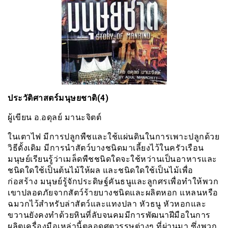
ประวัติศาสตร์มนุษยชาติ(4)
ผู้เขียน อ.อดุลย์ มานะจิตต์
ในเตาไฟ มีการปลูกพืชและใช้แผ่นดินในการเพาะปลูกด้วย
วิธีดั้งเดิม มีการนำสัตว์บางชนิดมาเลี้ยงไว้ในครัวเรือน
มนุษย์เรียนรู้ว่าเมล็ดพืชชนิดใดจะใช้หว่านเป็นอาหารและ
ชนิดใดใช้เป็นต้นไม้ให้ผล และชนิดใดใช้เป็นไม้เพื่อ
ก่อสร้าง มนุษย์รู้จักประดิษฐ์คันธนูและลูกศรเพื่อทำให้พวก
เขาปลอดภัยจากสัตว์ร้ายบางชนิดและผลิตหอก แหลนหรือ
ฉมวกไว้สำหรับล่าสัตว์และแทงปลา หัวธนู หัวหอกและ
ขวานยังคงทำด้วยหินที่ลับจนคมมีการพัฒนาฝีมือในการ
ผลิตเครื่องมือเหล่านี้ตลอดศตวรรษต่างๆ ที่ผ่านมา ซึ่งพวก