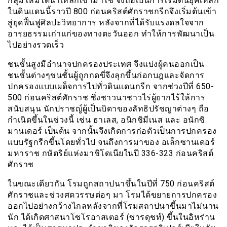
กลุ่มใหม่ได้นำเหล็กเข้ามาใช้ จึงถือเป็นการเริ่มต้นยุคเหล็ก
ในดินแดนนี้ราวปี 800 ก่อนคริสต์ศักราชกรีกจึงเริ่มต้นเข้า
สู่ยุดฟื้นฟูศิลปะวิทยาการ หลังจากที่ได้รับแรงดลใจจาก
อารยธรรมเก่าแก่ของทางตะวันออก ทำให้การพัฒนาเป็น
ไปอย่างรวดเร็ว
ชนชั้นสูงมีอำนาจปกครองประเทศ จึงแบ่งผู้คนออกเป็น
ชนชั้นต่างๆชนชั้นผู้ถูกกดขี่จึงลุกขึ้นก่อกบฎและจัดการ
ปกครองแบบเผด็จการไปทั่วดินแดนกรีก จากช่วงปีที่ 650-
500 ก่อนคริสต์ศักราช ซึ่งชาวนาชาวไร่ผู้ยากไร้ให้การ
สนับสนุน นักปราชญ์ผู้เป็นบิดาของลัทธิปรัชญาต่างๆ ถือ
กำเนิดขึ้นในช่วงนี้ เช่น ธาเลส, อนิกชิมีเนส และ อนักซิ
มานเดอร์ เป็นต้น จากนั้นจึงเกิดการก่อตัวเป็นการปกครอง
แบบรัฐกรีกขึ้นโดยทั่วไป จนถึงการมาของ อเล็กซานเดอร์
มหาราช กษัตริย์แห่งมาชิโดเนียในปี 336-323 ก่อนคริสต์
ศักราช
ในขณะเดียวกัน โรมถูกสถาปนาขึ้นในปีที่ 750 ก่อนคริสต์
ศักราชและช่วงศตวรรษต่อๆ มา โรมได้ขยายการปกครอง
ออกไปอย่างกว้างไกลหลังจากที่โรมสถาปนาขึ้นมาไม่นาน
นัก ได้เกิดศาสนาโซโรอาสเตอร์ (ซารดุชท์) ขึ้นในอิหร่าน