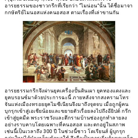
อารยธรรมของชาวกรีกที่เรียกว่า “ไมน่อน”นั้น ได้ชื่อมาจา
กกษัตริย์ไมนอสแห่งคนอสอส ตามเรื่องที่เล่าขานกัน
อารยธรรมกรีกจึงผ่านยุคเครื่องปั้นดินเผา ยุคทองแดงและ
ยุคบรอนซ์มาด้วยประการฉะนี้ ภายหลังจากสงครามโทร
จันแห่งเมืองทรอยยุคไมซีเนียนจึงมาถึงจุดจบ เมื่อถูกผู้คน
บุกรุกเข้าสู่เอเชียน้อยและขยายตัวเรื่อยลงไปถึงอียิปต์ กรีก
เข้าสู่ยุคมืด พระราชวังและตึกรามบ้านช่องถูกทำลายลง
อย่างราบคาบโดยเฉพาะที่คนอสอส และตกอยู่ในสภาพ
เช่นนี้เป็นเวลาถึง 300 ปี ในช่วงนี้ชาว โดเรียนส์ ผู้บุกรุก