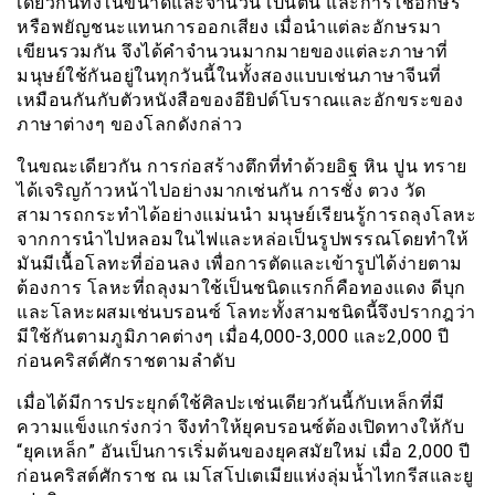
เดียวกันทั้งในขนาดและจำนวน เป็นต้น และการใช้อักษร
หรือพยัญชนะแทนการออกเสียง เมื่อนำแต่ละอักษรมา
เขียนรวมกัน จึงได้คำจำนวนมากมายของแต่ละภาษาที่
มนุษย์ใช้กันอยู่ในทุกวันนี้ในทั้งสองแบบเช่นภาษาจีนที่
เหมือนกันกับตัวหนังสือของอียิปต์โบราณและอักขระของ
ภาษาต่างๆ ของโลกดังกล่าว
ในขณะเดียวกัน การก่อสร้างตึกที่ทำด้วยอิฐ หิน ปูน ทราย
ได้เจริญก้าวหน้าไปอย่างมากเช่นกัน การชั่ง ตวง วัด
สามารถกระทำได้อย่างแม่นนำ มนุษย์เรียนรู้การถลุงโลหะ
จากการนำไปหลอมในไฟและหล่อเป็นรูปพรรณโดยทำให้
มันมีเนื้อโลทะที่อ่อนลง เพื่อการตัดและเข้ารูปได้ง่ายตาม
ต้องการ โลหะที่ถลุงมาใช้เป็นชนิดแรกก็คือทองแดง ดีบุก
และโลหะผสมเช่นบรอนซ์ โลทะทั้งสามชนิดนี้จึงปรากฎว่า
มีใช้กันตามภูมิภาคต่างๆ เมื่อ4,000-3,000 และ2,000 ปี
ก่อนคริสต์ศักราชตามลำดับ
เมื่อได้มีการประยุกต์ใช้ศิลปะเช่นเดียวกันนี้กับเหล็กที่มี
ความแข็งแกร่งกว่า จึงทำให้ยุคบรอนซ์ต้องเปิดทางให้กับ
“ยุคเหล็ก” อันเป็นการเริ่มต้นของยุคสมัยใหม่ เมื่อ 2,000 ปี
ก่อนคริสต์ศักราช ณ เมโสโปเตเมียแห่งลุ่มน้ำไทกรีสและยู