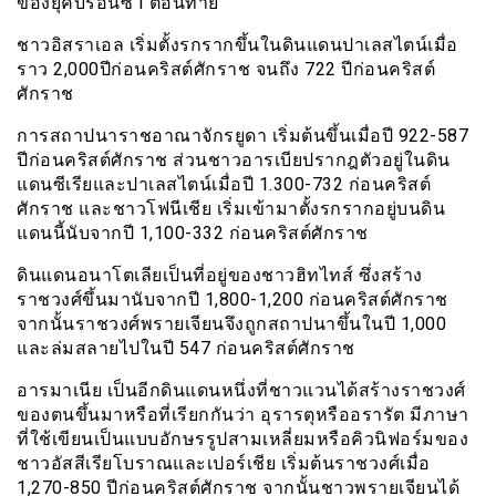
ของยุคบรอนซ์ I ตอนท้าย
ชาวอิสราเอล เริ่มตั้งรกรากขึ้นในดินแดนปาเลสไตน์เมื่อ
ราว 2,000ปีก่อนคริสต์ศักราช จนถึง 722 ปีก่อนคริสต์
ศักราช
การสถาปนาราชอาณาจักรยูดา เริ่มต้นขึ้นเมื่อปี 922-587
ปีก่อนคริสต์ศักราช ส่วนชาวอารเบียปรากฎตัวอยู่ในดิน
แดนซีเรียและปาเลสไตน์เมื่อปี 1.300-732 ก่อนคริสต์
ศักราช และชาวโฟนีเชีย เริ่มเข้ามาตั้งรกรากอยู่บนดิน
แดนนี้นับจากปี 1,100-332 ก่อนคริสต์ศักราช
ดินแดนอนาโตเลียเป็นที่อยู่ของชาวฮิทไทส์ ซึ่งสร้าง
ราชวงศ์ขึ้นมานับจากปี 1,800-1,200 ก่อนคริสต์ศักราช
จากนั้นราชวงศ์พรายเจียนจึงถูกสถาปนาขึ้นในปี 1,000
และล่มสลายไปในปี 547 ก่อนคริสต์ศักราช
อารมาเนีย เป็นอีกดินแดนหนึ่งที่ชาวแวนได้สร้างราชวงศ์
ของตนขึ้นมาหรือที่เรียกกันว่า อุรารตุหรืออรารัต มีภาษา
ที่ใช้เขียนเป็นแบบอักษรรูปสามเหลี่ยมหรือคิวนิฟอร์มของ
ชาวอัสสีเรียโบราณและเปอร์เชีย เริ่มต้นราชวงศ์เมื่อ
1,270-850 ปีก่อนคริสต์ศักราช จากนั้นชาวพรายเจียนได้