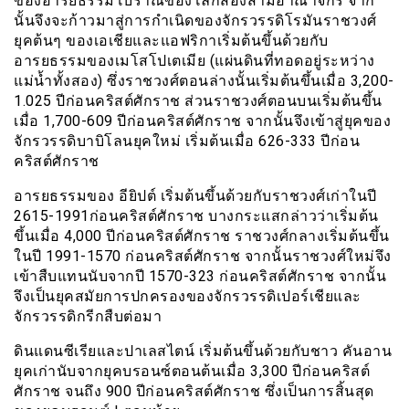
ของอารยธรรมโบราณของโลกสองสามอาณาจักร จาก
นั้นจึงจะก้าวมาสู่การกำเนิดของจักรวรรดิโรมันราชวงศ์
ยุคต้นๆ ของเอเชียและแอฟริกาเริ่มต้นขึ้นด้วยกับ
อารยธรรมของเมโสโปเตเมีย (แผ่นดินที่ทอดอยู่ระหว่าง
แม่น้ำทั้งสอง) ซึ่งราชวงศ์ตอนล่างนั้นเริ่มต้นขึ้นเมื่อ 3,200-
1.025 ปีก่อนคริสต์ศักราช ส่วนราชวงศ์ตอนบนเริ่มต้นขึ้น
เมื่อ 1,700-609 ปีก่อนคริสต์ศักราช จากนั้นจึงเข้าสู่ยุคของ
จักรวรรดิบาบิโลนยุคใหม่ เริ่มต้นเมื่อ 626-333 ปีก่อน
คริสต์ศักราช
อารยธรรมของ อียิปต์ เริ่มต้นขึ้นด้วยกับราชวงศ์เก่าในปี
2615-1991ก่อนคริสต์ศักราช บางกระแสกล่าวว่าเริ่มต้น
ขึ้นเมื่อ 4,000 ปีก่อนคริสต์ศักราช ราชวงศ์กลางเริ่มต้นขึ้น
ในปี 1991-1570 ก่อนคริสต์ศักราช จากนั้นราชวงศ์ใหม่จึง
เข้าสืบแทนนับจากปี 1570-323 ก่อนคริสต์ศักราช จากนั้น
จึงเป็นยุคสมัยการปกครองของจักรวรรดิเปอร์เชียและ
จักรวรรดิกรีกสืบต่อมา
ดินแดนซีเรียและปาเลสไตน์ เริ่มต้นขึ้นด้วยกับชาว คันอาน
ยุคเก่านับจากยุคบรอนซ์ตอนต้นเมื่อ 3,300 ปีก่อนคริสต์
ศักราช จนถึง 900 ปีก่อนคริสต์ศักราช ซึ่งเป็นการสิ้นสุด