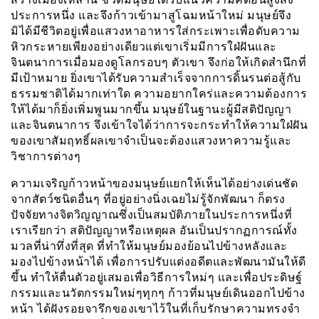
ประการหนึ่ง และจึงก้าวเข้ามาสูโฉมหน้าใหม่ มนุษย์จึง
มิได้มีชีวิตอยู่เพื่อแสวงหาอาหารใส่กระเพาะเพื่อดับความ
หิวกระหายเพียงอย่างเดียวแต่เขาเริ่มมีการใฝ่ฝันและ
จินตนาการเมื่อมองดูโลกรอบๆ ตัวเขา จึงก่อให้เกิดสำนึกที่
มีเป้าหมาย ยิ่งเขาได้รับความสำเร็จจากการดิ้นรนต่อสู้กับ
ธรรมชาติได้มากเท่าใด ความอยากใคร่และความต้องการ
ให้ได้มาก็ยิ่งเพิ่มพูนมากขึ้น มนุษย์ในฐานะผู้มีสติปัญญา
และจินตนาการ จึงเข้าใจได้ว่าการจะกระทำให้ความใฝ่ฝัน
ของเขาสัมฤทธิ์ผลเขาจำเป็นจะต้องแสวงหาความรู้และ
วิชาการต่างๆ
ความเจริญก้าวหน้าของมนุษย์แยกให้เห็นได้อย่างเด่นชัด
จากสัตว์ชนิดอื่นๆ ที่อยู่อย่างนิ่งเฉยไม่รู้จักพัฒนา ก็ตรง
ปัจจัยทางจิตวิญญาณซึ่งเป็นสมบัติภายในประการหนึ่งที่
เราเรียกว่า สติปัญญาหรือเหตุผล อันเป็นปรากฏการณ์ทั้ง
มวลที่น่าทึ่งที่สุด ที่ทำให้มนุษย์มองย้อนไปข้างหลังและ
มองไปข้างหน้าได้ เพื่อการปรับแต่งอดีตและพัฒนามันให้ดี
ขึ้น ทำให้ตื่นตัวอยู่เสมอเพื่อวิธีการใหม่ๆ และเพื่อประดิษฐ์
กรรมและนวัตกรรมใหม่ๆทุกๆ ก้าวที่มนุษย์เดินออกไปข้าง
หน้า ได้ฝังรอยจารึกของเขาไว้ในที่เก็บรักษาความทรงจำ