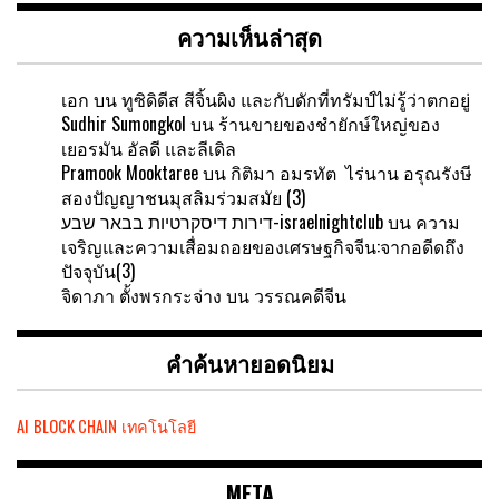
ความเห็นล่าสุด
เอก
บน
ทูซิดิดีส สีจิ้นผิง และกับดักที่ทรัมป์ไม่รู้ว่าตกอยู่
Sudhir Sumongkol
บน
ร้านขายของชำยักษ์ใหญ่ของ
เยอรมัน อัลดี และลีเดิล
Pramook Mooktaree
บน
กิติมา อมรทัต ไร่นาน อรุณรังษี
สองปัญญาชนมุสลิมร่วมสมัย (3)
דירות דיסקרטיות בבאר שבע-israelnightclub
บน
ความ
เจริญและความเสื่อมถอยของเศรษฐกิจจีน:จากอดีดถึง
ปัจจุบัน(3)
จิดาภา ตั้งพรกระจ่าง
บน
วรรณคดีจีน
คำค้นหายอดนิยม
AI
BLOCK CHAIN
เทคโนโลยี
META