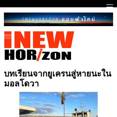
Skip
to
content
ขอบฟ้าใหม่
INEWHORIZON
บทเรียนจากยูเครนสู่หายนะใน
มอลโดวา