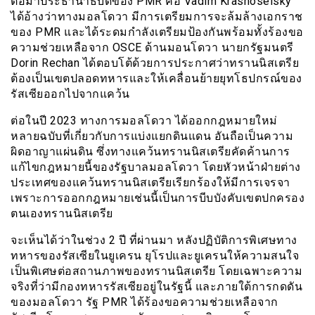
ต่อมาประธานาธิบดีของ
PMR
คือ
Vadim Krasnoselsky
ได้อ้างว่าทางมอลโดวา มีการเตรียมการจะล้มล้างเอกราช
ของ
PMR
และได้ระดมกำลังเตรียมป้องกันพร้อมทั้งร้องขอ
ความช่วยเหลือจาก
OSCE
ด้านมอนโดวา นายกรัฐมนตรี
Dorin Rechan
ได้ตอบโต้ด้วยการประกาศว่าทรานนิสเตรีย
ต้องเป็นเขตปลอดทหารและให้เคลื่อนย้ายยุทโธปกรณ์ของ
รัสเซียออกไปจากแคว้น
ต่อในปี 2023 ทางการมอลโดวา ได้ออกกฎหมายใหม่
หลายฉบับที่เกี่ยวกับการแบ่งแยกดินแดน อันถือเป็นความ
ผิดอาญาแผ่นดิน ซึ่งทางแคว้นทรานนิสเตรียคัดค้านการ
แก้ไขกฎหมายนี้ของรัฐบาลมอลโดวา โดยหัวหน้าฝ่ายต่าง
ประเทศของแคว้นทรานนิสเตรียเรียกร้องให้มีการเจรจา
เพราะการออกกฎหมายเช่นนี้เป็นการบีบบังคับเขตปกครอง
ตนเองทรานนิสเตรีย
จะเห็นได้ว่าในช่วง 2 ปี ที่ผ่านมา หลังปฏิบัติการพิเศษทาง
ทหารของรัสเซียในยูเครน ยุโรปและยูเครนให้ความสนใจ
เป็นพิเศษต่อสถานภาพของทรานนิสเตรีย โดยเฉพาะความ
จริงที่ว่ามีกองทหารรัสเซียอยู่ในรัฐนี้ และภายใต้การกดดัน
ของมอลโดวา รัฐ
PMR
ได้ร้องขอความช่วยเหลือจาก