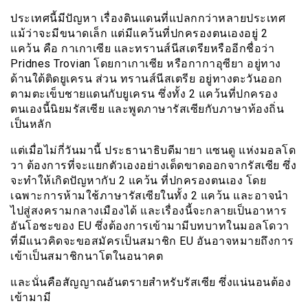
ประเทศนี้มีปัญหา เรื่องดินแดนที่แปลกกว่าหลายประเทศ
แม้ว่าจะมีขนาดเล็ก แต่มีแคว้นที่ปกครองตนเองอยู่ 2
แคว้น คือ กาเกาเซีย และ
ทรานส์นีสเตรีย
หรืออีกชื่อว่า
Pridnes Trovian โดยกาเกาเซีย หรือกากาอุซียา อยู่ทาง
ด้านใต้ติดยูเครน ส่วน ทรานส์นีสเตรีย อยู่ทางตะวันออก
ตามตะเข็บชายแดนกับยูเครน ซึ่งทั้ง 2 แคว้นที่ปกครอง
ตนเองนี้นิยมรัสเซีย และพูดภาษารัสเซียกับภาษาท้องถิ่น
เป็นหลัก
แต่เมื่อไม่กี่วันมานี้ ประธานาธิบดีมายา แซนดู แห่งมอลโด
วา ต้องการที่จะแยกตัวเองอย่างเด็ดขาดออกจากรัสเซีย ซึ่ง
จะทำให้เกิดปัญหากับ 2 แคว้น ที่ปกครองตนเอง โดย
เฉพาะการห้ามใช้ภาษารัสเซียในทั้ง 2 แคว้น และอาจนำ
ไปสู่สงครามกลางเมืองได้ และเรื่องนี้จะกลายเป็นอาหาร
อันโอชะของ EU ซึ่งต้องการเข้ามามีบทบาทในมอลโดวา
ที่มีแนวคิดจะขอสมัครเป็นสมาชิก EU อันอาจหมายถึงการ
เข้าเป็นสมาชิกนาโตในอนาคต
และนั่นคือสัญญาณอันตรายสำหรับรัสเซีย ซึ่งแน่นอนต้อง
เข้ามามี