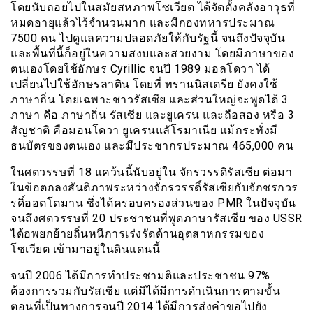
โดยนับถอยไปในสมัยสหภาพโซเวียต ได้จัดตั้งคลังอาวุธที่
หมดอายุแล้วไว้จำนวนมาก และมีกองทหารประมาณ
7500 คน ไปดูแลความปลอดภัยให้กับรัฐนี้ จนถึงปัจจุบัน
และพื้นที่นี้ก็อยู่ในความสงบและสวยงาม โดยมีภาษาของ
ตนเองโดยใช้อักษร
Cyrillic
จนปี 1989 มอลโดวา ได้
เปลี่ยนไปใช้อักษรลาติน โดยที่ ทรานนิสเตรีย ยังคงใช้
ภาษาถิ่น โดยเฉพาะชาวรัสเซีย และส่วนใหญ่จะพูดได้ 3
ภาษา คือ ภาษาถิ่น รัสเซีย และยูเครน และถือสอง หรือ 3
สัญชาติ คือมอนโดวา ยูเครนแลัโรมาเนีย แม้กระทั่งมี
ธนบัตรของตนเอง และมีประชากรประมาณ 465,000 คน
ในศตวรรษที่ 18 แคว้นนี้นับอยู่ใน จักรวรรดิรัสเซีย ต่อมา
ในข้อตกลงสันติภาพระหว่างจักรวรรดิ์รัสเซียกับจักชรกวร
รดิ์ออตโตมาน ซึ่งได้ครอบครองส่วนของ
PMR
ในปัจจุบัน
จนถึงศตวรรษที่ 20 ประชาชนที่พูดภาษารัสเซีย ของ
USSR
ได้อพยกย้ายถิ่นหนีการเร่งรัดด้านอุตสาหกรรมของ
โซเวียต เข้ามาอยู่ในดินแดนนี้
จนปี 2006 ได้มีการทำประชามติและประชาชน 97
%
ต้องการรวมกับรัสเซีย แต่มิได้มีการดำเนินการตามขั้น
ตอนที่เป็นทางการจนปี 2014 ได้มีการส่งคำขอไปยัง