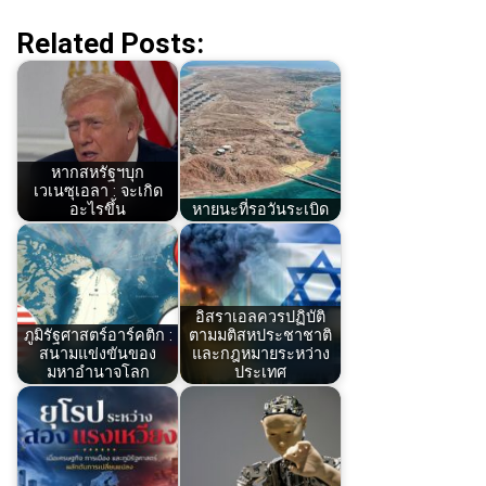
Related Posts:
หากสหรัฐฯบุก
เวเนซุเอลา : จะเกิด
อะไรขึ้น
หายนะที่รอวันระเบิด
อิสราเอลควรปฏิบัติ
ภูมิรัฐศาสตร์อาร์คติก :
ตามมติสหประชาชาติ
สนามแข่งขันของ
และกฎหมายระหว่าง
มหาอำนาจโลก
ประเทศ