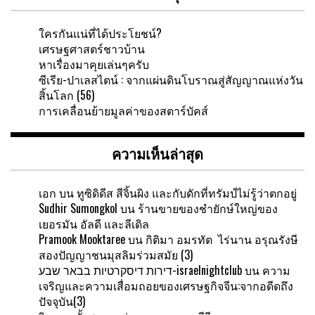
ใครกันแน่ที่ได้ประโยชน์?
เศรษฐศาสตร์ชาวบ้าน
หาเรื่องมาคุยเล่นๆครับ
ซีเรีย-ปาเลสไตน์ : จากแผ่นดินโบราณสู่สัญญาณแห่งวัน
สิ้นโลก (56)
การเคลื่อนย้ายมูลค่าของสตาร์บัคส์
ความเห็นล่าสุด
เอก
บน
ทูซิดิดีส สีจิ้นผิง และกับดักที่ทรัมป์ไม่รู้ว่าตกอยู่
Sudhir Sumongkol
บน
ร้านขายของชำยักษ์ใหญ่ของ
เยอรมัน อัลดี และลีเดิล
Pramook Mooktaree
บน
กิติมา อมรทัต ไร่นาน อรุณรังษี
สองปัญญาชนมุสลิมร่วมสมัย (3)
דירות דיסקרטיות בבאר שבע-israelnightclub
บน
ความ
เจริญและความเสื่อมถอยของเศรษฐกิจจีน:จากอดีดถึง
ปัจจุบัน(3)