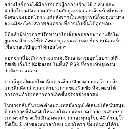
อย่างไรก็ตามได้มีการจับตัวผู้ก่อการร้ายได้ 2 คน และ
นำสืบไปจนถึงความเกี่ยวกันกับยูเครน และเจ้าหน้าที่หน่วย
พิเศษของมอลโดวา แต่หลังจากนั้นเหตุการณ์ก็จะดูเบาบาง
ลง แม้จะยังคงสภาพอันตรายที่อาจเกิดขึ้นได้ทุกขณะ
ปีที่แล้วมีข่าวการปรึกษาหารือเล็ดลอดออกมาทางสื่อใน
ยูเครน ถึงการใช้กำลังของยูเครนเข้าบดขยี้ทรานนิสเตรีย
เพื่อช่วยแก้ปัญหาให้มอลโดวา
นอกจากนี้ยังมีการวางแผนจะยึดเอาอาวุธยุทโธปกรณ์ที่
รัสเซียเก็บไว้
Kolbasna ใน
พื้นที่
PSR
ซึ่งกองทัพยูเครน
กำลังขาดแคลน
ข่าวนี้ถูกเปิดเผยโดยนักการเมือง
Chisnau
มอลโดวา ถึง
แนวคิดดังกล่าวและคำประกาศของรัสเซีย ที่จะตอบโต้
การกระทำดังกล่าวหากเกิดขึ้นจริงอย่างสาสม
ในทางกลับกันรมต.ต่างประเทศอังกฤษได้เสนอให้สนับสนุน
ด้านอาวุธที่ทันสมัยให้มอลโดวา และตามด้วยการเสนอขอ
งมาครงที่ช จะให้เงินอุดหนุนจากกองทุนยุโรป 40 ล้านยูโร
ซึ่งเป็น 2 เท่าของงบกลาโหม มอลโดวา ซึ่งแน่นอนได้รับ