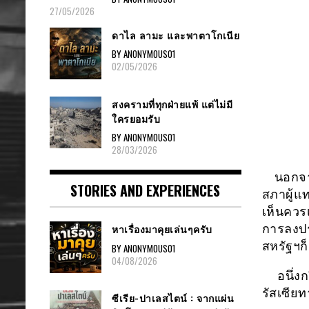
27/05/2026
ดาไล ลามะ และพาตาโกเนีย
BY ANONYMOUS01
02/05/2026
สงครามที่ทุกฝ่ายแพ้ แต่ไม่มี
ใครยอมรับ
BY ANONYMOUS01
28/03/2026
นอกจากก
STORIES AND EXPERIENCES
สภาผู้แ
เห็นควรเ
การลงปร
หาเรื่องมาคุยเล่นๆครับ
สหรัฐฯก็
BY ANONYMOUS01
04/08/2026
อนึ่งกร
รัสเซี
ซีเรีย-ปาเลสไตน์ : จากแผ่น