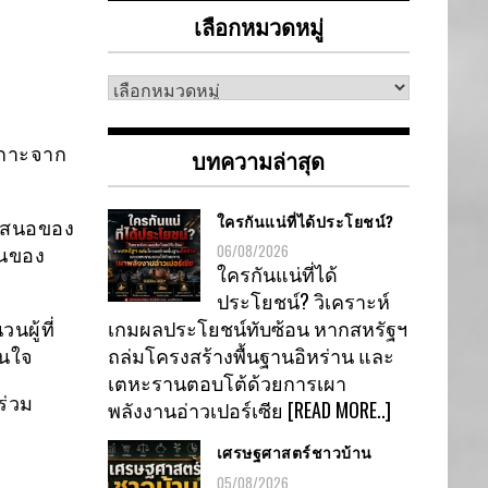
เลือกหมวดหมู่
เลือก
หมวด
หมู่
อเกาะจาก
บทความล่าสุด
ใครกันแน่ที่ได้ประโยชน์?
อเสนอของ
06/08/2026
ดนของ
ใครกันแน่ที่ได้
ประโยชน์? วิเคราะห์
เกมผลประโยชน์ทับซ้อน หากสหรัฐฯ
นผู้ที่
ถล่มโครงสร้างพื้นฐานอิหร่าน และ
ินใจ
เตหะรานตอบโต้ด้วยการเผา
ร่วม
พลังงานอ่าวเปอร์เซีย
[READ MORE..]
เศรษฐศาสตร์ชาวบ้าน
05/08/2026