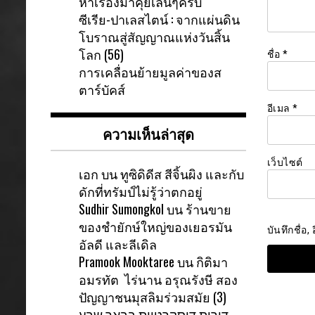
หาเรื่องมาคุยเล่นๆครับ
ซีเรีย-ปาเลสไตน์ : จากแผ่นดิน
โบราณสู่สัญญาณแห่งวันสิ้น
โลก (56)
ชื่อ
*
การเคลื่อนย้ายมูลค่าของส
ตาร์บัคส์
อีเมล
*
ความเห็นล่าสุด
เว็บไซต์
เอก
บน
ทูซิดิดีส สีจิ้นผิง และกับ
ดักที่ทรัมป์ไม่รู้ว่าตกอยู่
Sudhir Sumongkol
บน
ร้านขาย
ของชำยักษ์ใหญ่ของเยอรมัน
บันทึกชื่อ
อัลดี และลีเดิล
Pramook Mooktaree
บน
กิติมา
อมรทัต ไร่นาน อรุณรังษี สอง
ปัญญาชนมุสลิมร่วมสมัย (3)
דירות דיסקרטיות בבאר שבע-