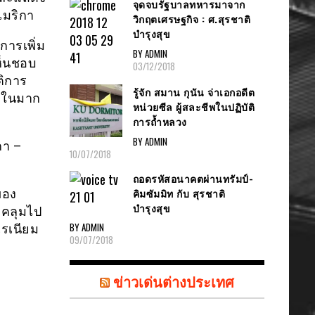
จุดจบรัฐบาลทหารมาจาก
เมริกา
วิกฤตเศรษฐกิจ : ศ.สุรชาติ
บำรุงสุข
การเพิ่ม
BY ADMIN
ห็นชอบ
03/12/2018
ติการ
รู้จัก สมาน กุนัน จ่าเอกอดีต
ายในมาก
หน่วยซีล ผู้สละชีพในปฏิบัติ
การถ้ำหลวง
BY ADMIN
กา –
10/07/2018
ถอดรหัสอนาคตผ่านทรัมป์-
คิมซัมมิท กับ สุรชาติ
ของ
บำรุงสุข
กคลุมไป
BY ADMIN
เรเนียม
09/07/2018
ข่าวเด่นต่างประเทศ