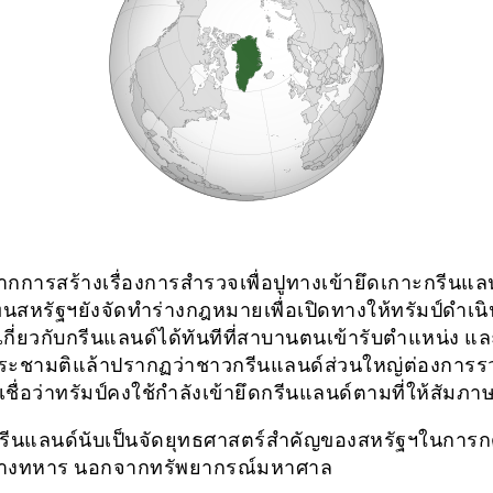
ารสร้างเรื่องการสำรวจเพื่อปูทางเข้ายึดเกาะกรีนแลน
ทนสหรัฐฯยังจัดทำร่างกฎหมายเพื่อเปิดทางให้ทรัมป์ดำเนิ
กี่ยวกับกรีนแลนด์ได้ทันทีที่สาบานตนเข้ารับตำแหน่ง แล
ะชามติแล้าปรากฏว่าชาวกรีนแลนด์ส่วนใหญ่ต่องการร
เชื่อว่าทรัมป์คงใช้กำลังเข้ายึดกรีนแลนด์ตามที่ให้สัมภา
ีนแลนด์นับเป็นจัดยุทธศาสตร์สำคัญของสหรัฐฯในการก
ยทางทหาร นอกจากทรัพยากรณ์มหาศาล