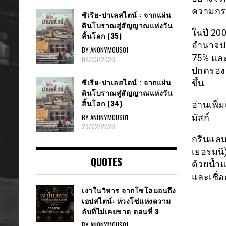
ความกระ
ซีเรีย​-ปาเลสไตน์​ : จากแผ่น
ดินโบราณสู่สัญญาณ​แห่งวัน
ในปี 20
สิ้นโลก​ (35)
อำนาจปก
BY ANONYMOUS01
75% และ
02/03/2026
ปกครองต
ซีเรีย​-ปาเลสไตน์​ : จากแผ่น
ขึ้น
ดินโบราณสู่สัญญาณ​แห่งวัน
สิ้นโลก​ (34)
อ่านเพิ่
มัสก์
BY ANONYMOUS01
23/02/2026
กรีนแลน
เยอรมนี
QUOTES
ด้วยน้ำ
และเชื่
เงาในวิหาร จากโซโลมอนถึง
เอปสไตน์: ห่วงโซ่แห่งความ
ลับที่ไม่เคยขาด ตอนที่ 3
BY ANONYMOUS01