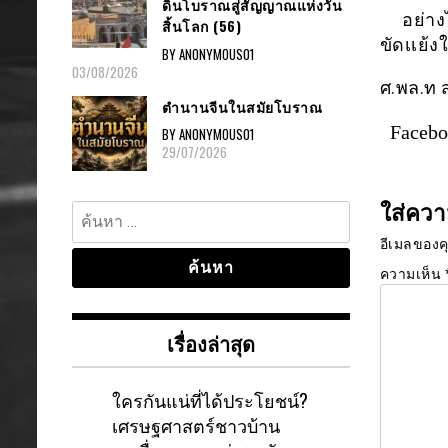
ดินโบราณสู่สัญญาณแห่งวัน
อย่างไร
สิ้นโลก (56)
ขัดเเย้ง
BY ANONYMOUS01
03/08/2026
ศ.พล.ท 
ตำนานจีนในสมัยโบราณ
Faceb
BY ANONYMOUS01
29/07/2026
ใส่ควา
ค้นหา
สำหรับ:
อีเมลของค
ความเห็น
เรื่องล่าสุด
ใครกันแน่ที่ได้ประโยชน์?
เศรษฐศาสตร์ชาวบ้าน