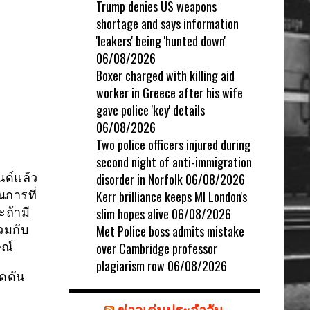
Trump denies US weapons
shortage and says information
'leakers' being 'hunted down'
06/08/2026
Boxer charged with killing aid
worker in Greece after his wife
gave police 'key' details
06/08/2026
Two police officers injured during
second night of anti-immigration
ด์แล้ว
disorder in Norfolk
06/08/2026
นการที่
Kerr brilliance keeps MI London's
ะถ้ามี
slim hopes alive
06/08/2026
วมกับ
Met Police boss admits mistake
ษณ์
over Cambridge professor
plagiarism row
06/08/2026
ดดัน
ข่าวเด่นประจำวัน