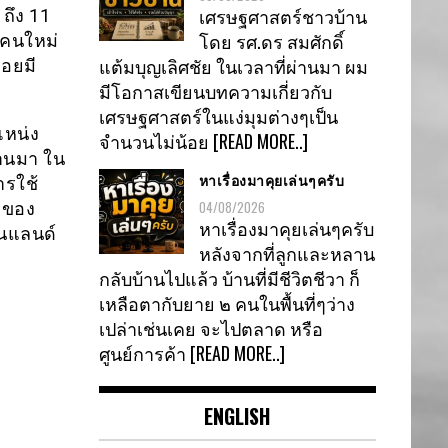
เศรษฐศาสตร์ชาวบ้าน
ถึง 11
โดย รศ.ดร สมศักดิ์
ีคนใหม่
แต้มบุญเลิศชัย ในเวลาที่ผ่านมา ผม
่อยมี
มีโอกาสเขียนบทความเกี่ยวกับ
เศรษฐศาสตร์ในแง่มุมต่างๆเป็น
แหน่ง
จำนวนไม่น้อย
[READ MORE..]
ผ่านมา ใน
หาเรื่องมาคุยเล่นๆครับ
ารใช้
04/08/2026
ุมของ
หาเรื่องมาคุยเล่นๆครับ
ีนแลนด์
หลังจากที่ลูกและหลาน
กลับบ้านไปแล้ว บ้านที่มีชีวิตชีวา ก็
เหลือตากับยาย ๒ คนในพื้นที่ๆว่าง
เปล่าเช่นเคย จะไปตลาด หรือ
ศูนย์การค้า
[READ MORE..]
ENGLISH