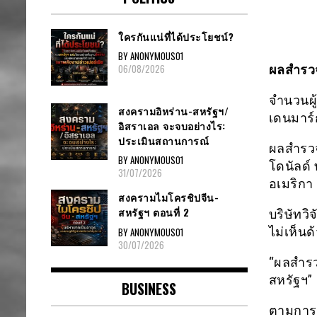
ใครกันแน่ที่ได้ประโยชน์?
BY ANONYMOUS01
06/08/2026
ผลสำรวจ
จำนวนผู้
สงครามอิหร่าน-สหรัฐฯ/
เดนมาร์
อิสราเอล จะจบอย่างไร:
ประเมินสถานการณ์
ผลสำรวจ
BY ANONYMOUS01
โดนัลด์ 
31/07/2026
อเมริกา
สงครามไมโครชิปจีน-
สหรัฐฯ ตอนที่ 2
บริษัทวิ
ไม่เห็นด
BY ANONYMOUS01
30/07/2026
“ผลสำรว
สหรัฐฯ”
BUSINESS
ตามการส