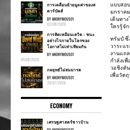
แบบสอบถ
การเคลื่อนย้ายมูลค่าของส
ตาร์บัคส์
มกราคม 
BY ANONYMOUS01
เดินทาง
02/08/2026
ใครรู้จ
การคิดเหมือนเดวิด : ชนะ
ทรัมป์ 
อย่างไรภายในโลกของ
วาระแรก 
โอกาสไม่เท่าเทียมกัน
งานแถลงข
BY ANONYMOUS01
01/08/2026
กำลังเพื
วอชิงตั
กลยุทธ์ไม่สมมารต
เพื่อวั
BY ANONYMOUS01
26/07/2026
ECONOMY
เศรษฐศาสตร์ชาวบ้าน
BY ANONYMOUS01