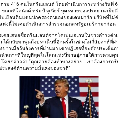
าม 416 คนในกรีนแลนด์ โดยดำเนินการระหว่างวันที่ 6 
ขณะที่โดนัลด์ ทรัมป์ จูเนียร์ บุตรชายของประธานาธิบด
ไปเยือนดินแดนปกครองตนเองของเดนมาร์ก บริษัทที่ไม่ค
ักแห่งนี้ไม่เคยดำเนินการสำรวจนอกสหรัฐอเมริกามาก่อน
ซึ่งเคยเสนอซื้อกรีนแลนด์จากโคเปนเฮเกนในช่วงดำรงตำ
ได้กลับมาพูดถึงประเด็นนี้อีกครั้งในช่วงไม่กี่สัปดาห์ที่
่าวเมื่อวันอังคารที่ผ่านมา เขาปฏิเสธที่จะตัดประเด็นก
่อนำเกาะที่ใหญ่ที่สุดในโลกแห่งนี้มาอยู่ภายใต้การควบค
น โดยกล่าวว่า “คุณอาจต้องทำบางอย่าง… เราต้องการกร
ตถุประสงค์ด้านความมั่นคงของชาติ”