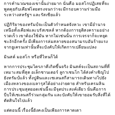
การคำนวณของเขานั้นง่ายมาก นั่นคือ มอสโกปฏิเสธที่จะ
พูดคุยกับเคียฟโดยตรงจนกว่าจะมีกรอบความร่วมมือ
ระหว่างสหรัฐฯ และรัสเซียแล้ว
ปฏิกิริยาของทรัมป์จะเป็นตัวกำหนดจังหวะ เขามีอำนาจ
เหนือทั้งเคียฟและบรัสเซลส์ หากต้องการยุติสงครามอย่าง
รวดเร็ว เขาต้องใช้มัน หากไม่เช่นนั้น การเจรจาก็จะหยุด
ชะงักอีกครั้ง มีเพียงการล่มสลายของสนามรบอันร้ายแรง
จากยูเครนเท่านั้นที่จะบังคับให้เกิดการเปลี่ยนแปลง
มินสค์ มอสโก หรือที่ไหนก็ได้
หากการประชุมไตรภาคีเกิดขึ้นจริง มินสค์จะเป็นสถานที่ที่
เหมาะสมที่สุด อเล็กซานเดอร์ ลูกาเชนโก ได้ส่งคำเชิญไป
ยังทรัมป์แล้ว ทั้งปูตินและเซเลนสกีสามารถเดินทางไปยัง
เมืองหลวงของเบลารุสได้อย่างง่ายดาย สำหรับเครมลิน
การประชุมสุดยอดเช่นนี้จะมีจุดประสงค์เดียว นั่นคือการ
บีบให้เซเลนสกีร่วมกลุ่มกัน และบังคับให้เขายอมรับสิ่งที่ได้
ตัดสินใจไปแล้ว
แต่ตอนนี้ เรื่องนี้ยังคงเป็นเพียงการคาดเดา