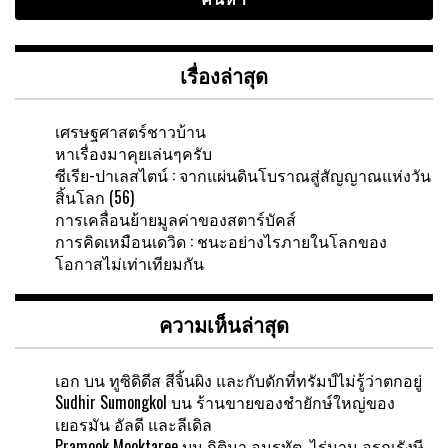
เรื่องล่าสุด
เศรษฐศาสตร์ชาวบ้าน
หาเรื่องมาคุยเล่นๆครับ
ซีเรีย-ปาเลสไตน์ : จากแผ่นดินโบราณสู่สัญญาณแห่งวัน
สิ้นโลก (56)
การเคลื่อนย้ายมูลค่าของสตาร์บัคส์
การคิดเหมือนเดวิด : ชนะอย่างไรภายในโลกของ
โอกาสไม่เท่าเทียมกัน
ความเห็นล่าสุด
เอก
บน
ทูซิดิดีส สีจิ้นผิง และกับดักที่ทรัมป์ไม่รู้ว่าตกอยู่
Sudhir Sumongkol
บน
ร้านขายของชำยักษ์ใหญ่ของ
เยอรมัน อัลดี และลีเดิล
Pramook Mooktaree
บน
กิติมา อมรทัต ไร่นาน อรุณรังษี