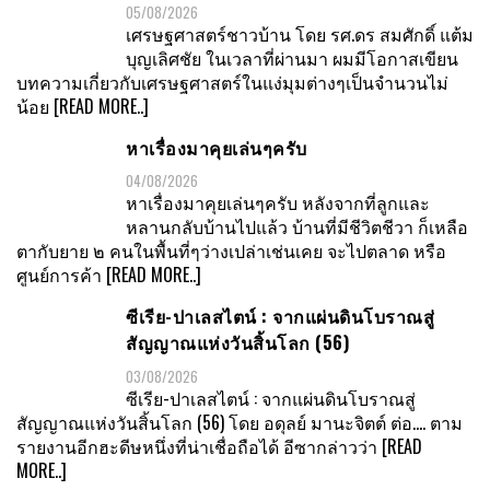
05/08/2026
เศรษฐศาสตร์ชาวบ้าน โดย รศ.ดร สมศักดิ์ แต้ม
บุญเลิศชัย ในเวลาที่ผ่านมา ผมมีโอกาสเขียน
บทความเกี่ยวกับเศรษฐศาสตร์ในแง่มุมต่างๆเป็นจำนวนไม่
น้อย
[READ MORE..]
หาเรื่องมาคุยเล่นๆครับ
04/08/2026
หาเรื่องมาคุยเล่นๆครับ หลังจากที่ลูกและ
หลานกลับบ้านไปแล้ว บ้านที่มีชีวิตชีวา ก็เหลือ
ตากับยาย ๒ คนในพื้นที่ๆว่างเปล่าเช่นเคย จะไปตลาด หรือ
ศูนย์การค้า
[READ MORE..]
ซีเรีย-ปาเลสไตน์ : จากแผ่นดินโบราณสู่
สัญญาณแห่งวันสิ้นโลก (56)
03/08/2026
ซีเรีย-ปาเลสไตน์ : จากแผ่นดินโบราณสู่
สัญญาณแห่งวันสิ้นโลก (56) โดย อดุลย์ มานะจิตต์ ต่อ…. ตาม
รายงานอีกฮะดีษหนึ่งที่น่าเชื่อถือได้ อีซากล่าวว่า
[READ
MORE..]