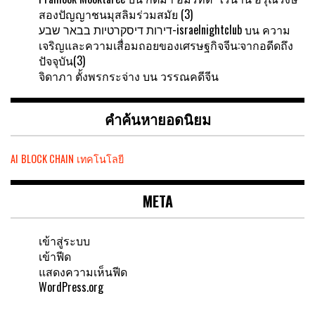
สองปัญญาชนมุสลิมร่วมสมัย (3)
דירות דיסקרטיות בבאר שבע-israelnightclub
บน
ความ
เจริญและความเสื่อมถอยของเศรษฐกิจจีน:จากอดีดถึง
ปัจจุบัน(3)
จิดาภา ตั้งพรกระจ่าง
บน
วรรณคดีจีน
คำค้นหายอดนิยม
AI
BLOCK CHAIN
เทคโนโลยี
META
เข้าสู่ระบบ
เข้าฟีด
แสดงความเห็นฟีด
WordPress.org