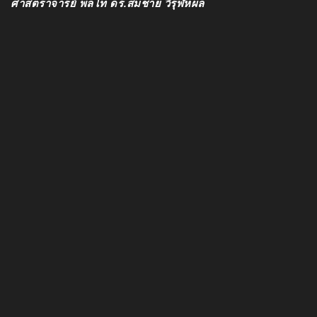
ศาสตราจารย์ พลโท ดร.สมชาย วิรุฬหผล