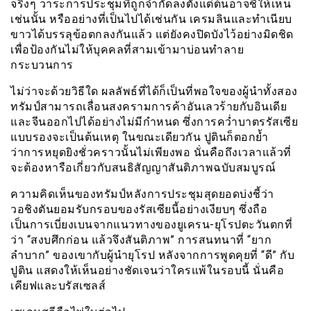
จริงๆ วาระการประชุมที่ถูกจำกัดลงตั้งแต่ต้นอาจชี้ให้เห็น
เช่นนั้น หรืออย่างที่เป็นไปได้เช่นกัน เครมลินและทำเนียบ
ขาวได้บรรลุข้อตกลงกันแล้ว แต่ยังคงปิดบังไว้อย่างมิดชิด
เพื่อป้องกันไม่ให้บุคคลที่สามเข้ามาบ่อนทำลาย
กระบวนการ
ไม่ว่าจะด้วยวิธีใด ผลลัพธ์ที่ได้ก็เป็นที่พอใจของผู้นำทั้งสอง
ทรัมป์สามารถเลื่อนสงครามการค้าอันเลวร้ายกับอินเดีย
และจีนออกไปได้อย่างไม่มีกำหนด ซึ่งการคว่ำบาตรรัสเซีย
แบบรองจะเป็นต้นเหตุ ในขณะเดียวกัน ปูตินก็ตอกย้ำ
ว่าการหยุดยิงชั่วคราวนั้นไม่เพียงพอ นั่นคือถึงเวลาแล้วที่
จะต้องหารือเกี่ยวกับสนธิสัญญาสันติภาพฉบับสมบูรณ์
ความคิดเห็นของทรัมป์หลังการประชุมสุดยอดบ่งชี้ว่า
วอชิงตันยอมรับกรอบของรัสเซียนี้อย่างเงียบๆ ซึ่งถือ
เป็นการเบี่ยงเบนจากแนวทางของยูเครน-ยุโรปตะวันตกที่
ว่า “สงบศึกก่อน แล้วจึงสันติภาพ” การสนทนาที่ “ยาก
ลำบาก” ของเขากับผู้นำยุโรป หลังจากการพูดคุยที่ “ดี” กับ
ปูติน แสดงให้เห็นอย่างชัดเจนว่าใครแพ้ในรอบนี้ นั่นคือ
เคียฟและบรัสเซลส์