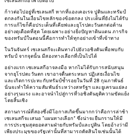
เซเลนสกีถือไพ่ใบต่อไป
ก้าวต่อไปอยู่ที่เซเลนสกี หากที่แองเคอเรจ ปูตินและทรัมป์
ตกลงกันในเงื่อนไขหลักของข้อตกลง ประเด็นที่ยังไม่ได้รับ
การแก้ไขก็คือประเด็นที่เคียฟและยุโรปตะวันตกต่อต้าน
อย่างดุเดือดที่สุด โดยเฉพาะอย่างยิ่งปัญหาดินแดน ภารกิจ
ของทรัมป์ในตอนนี้คือการทำให้ทุกอย่างเข้าที่เข้าทาง
ในวันจันทร์ เซเลนสกีจะเดินทางไปยังวอชิงตันเพื่อพบกับ
ทรัมป์ จากจุดนั้น มีสองทางเลือกที่เป็นไปได้
อย่างแรก เซเลนสกีอาจลงมือ หากไม่ได้รับการสนับสนุน
จากยุโรปตะวันตก เขาอาจตื่นตระหนก ปฏิเสธเงื่อนไข
และเกิดการปะทะกับทรัมป์ซ้ำรอยในวันที่ 28 กุมภาพันธ์
นั่นจะทำให้ความสัมพันธ์ระหว่างสหรัฐฯ และยูเครนแย่ลง
อย่างรุนแรง และอาจนำไปสู่การที่วอชิงตันยุติความขัดแย้ง
โดยสิ้นเชิง
สถานการณ์ที่สองซึ่งมีโอกาสเกิดขึ้นมากกว่าคือการล่าช้า
เซเลนสกีจะเสนอ “แผนทางเลือก” ซึ่งน่าจะยืนกรานให้มี
การประชุมสุดยอดสามฝ่ายกับทรัมป์และปูติน โดยอ้างว่ามี
เพียงประมุขของรัฐเท่านั้นที่สามารถตัดสินใจเช่นนั้นได้