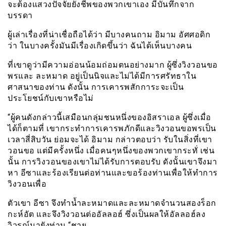
จะต้องแสวงปัจจัยยังชีพของพวกเขาเอง มีบันทึกจาก
บรรดา
ผู้เล่าเรื่องที่น่าเชื่อถือได้ว่า มีบางคนถาม อิมาม อัศศอดิก
ว่า ในบางครั้งมันมีเรื่องเกิดขึ้นว่า ฉันได้เห็นบางคน
ที่เขาดูว่ามีความอ่อนน้อมถ่อมตนอย่างมาก ผู้ซึ่งวิงวอนขอ
พรและ ละหมาด อยู่เป็นนิจและไม่ได้มีการศรัทธาใน
ศาสนาของท่าน ดังนั้น การเคารพสักการะจะเป็น
ประโยชน์กับเขาหรือไม่
“ผู้คนดังกล่าวนี้เสมือนกลุ่มชนหนึ่งของอิสราเอล ผู้ซึ่งเมื่อ
ได้ก็ตามที่ เขากระทำการเคารพภักดีและวิงวอนขอพรเป็น
เวลาสี่สิบวัน ย่อมจะได้ อิมาม กล่าวตอบว่า รับในสิ่งที่เขา
วอนขอ แต่มีครั้งหนึ่ง เมื่อคนๆหนึ่งของพวกเขากระทั่ เช่น
นั้น การวิงวอนของเขาไม่ได้รับการตอบรับ ดังนั้นเขาจึงมา
หา อีซาและร้องเรียนต่อท่านและขอร้องท่านเพื่อให้ทำการ
วิงวอนเพื่อ
ตัวเขา อีซา จึงทำน้ำละหมาดและละหมาดจำนวนสองร็อก
กะห์อัต และจึงวิงวอนต่ออัลลอฮ์ ซึ่งเป็นผลให้อัลลอฮ์ลง
วิวรณ์มายังท่าน “ชาย