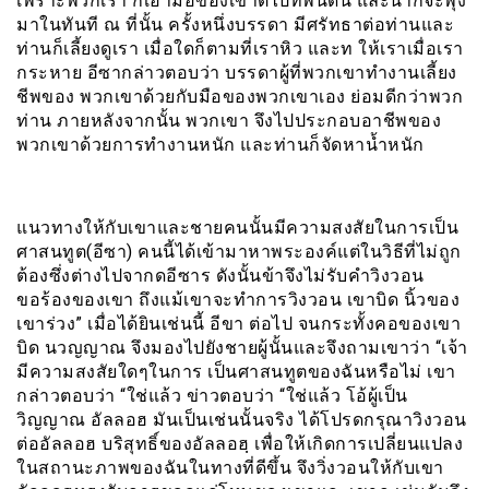
เพราะพวกเรา ก็เอามือของเขาตีไปที่พื้นดิน และน้ำก็จะพุ่ง
มาในทันที ณ ที่นั้น ครั้งหนึ่งบรรดา มีศรัทธาต่อท่านและ
ท่านก็เลี้ยงดูเรา เมื่อใดก็ตามที่เราหิว และท ให้เราเมื่อเรา
กระหาย อีซากล่าวตอบว่า บรรดาผู้ที่พวกเขาทำงานเลี้ยง
ชีพของ พวกเขาด้วยกับมือของพวกเขาเอง ย่อมดีกว่าพวก
ท่าน ภายหลังจากนั้น พวกเขา จึงไปประกอบอาชีพของ
พวกเขาด้วยการทำงานหนัก และท่านก็จัดหาน้ำหนัก
แนวทางให้กับเขาและชายคนนั้นมีความสงสัยในการเป็น
ศาสนทูต(อีซา) คนนี้ได้เข้ามาหาพระองค์แต่ในวิธีที่ไม่ถูก
ต้องซึ่งต่างไปจากดอีซาร ดังนั้นข้าจึงไม่รับคำวิงวอน
ขอร้องของเขา ถึงแม้เขาจะทำการวิงวอน เขาบิด นิ้วของ
เขาร่วง” เมื่อได้ยินเช่นนี้ อีขา ต่อไป จนกระทั้งคอของเขา
บิด นวญญาณ จึงมองไปยังชายผู้นั้นและจึงถามเขาว่า “เจ้า
มีความสงสัยใดๆในการ เป็นศาสนทูตของฉันหรือไม่ เขา
กล่าวตอบว่า “ใช่แล้ว ข่าวตอบว่า “ใช่แล้ว โอ้ผู้เป็น
วิญญาณ อัลลอฮ มันเป็นเช่นนั้นจริง ได้โปรดกรุณาวิงวอน
ต่ออัลลอฮ บริสุทธิ์ของอัลลอฮฺ เพื่อให้เกิดการเปลี่ยนแปลง
ในสถานะภาพของฉันในทางที่ดีขึ้น จึงวิ่งวอนให้กับเขา