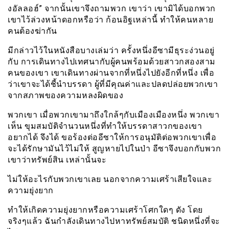
งอัลลอฮ์” จากนั้นเขาจึงถามพวก เขาว่า เขามิได้บอกพวก
เขาไว้ล่วงหน้าดอกหรือว่า ก้อนอิฐเหล่านี้ ทำให้คนหลาย
คนต้องฆ่ากัน
มีกล่าวไว้ในหนังสือบางเล่มว่า ครั้งหนึ่งอีซามีธุระง่วนอยู่
กับ การเดินทางไปเทศนากับผู้คนพร้อมด้วยสาวกสองสาม
คนของเขา เขาเดินทางผ่านจากที่หนึ่งไปยังอีกที่หนึ่ง เพื่อ
ว่าเขาจะได้ชี้นำบรรดา ผู้ที่มีคุณค่าและปลดปล่อยพวกเขา
จากสภาพของความหลงผิดของ
พวกเขา เมื่อพวกเขามาถึงใกล้ๆกับเมืองเมืองหนึ่ง พวกเขา
เห็น ขุมสมบัติจำนวนหนึ่งที่ทำให้บรรดาสาวกของเขา
อยากได้ จึงได้ ขอร้องต่ออีซาให้การอนุมัติต่อพวกเขาเพื่อ
จะได้รักษามันไว้ไม่ให้ สูญหายไปในป่า อีซาจึงบอกกับพวก
เขาว่าทรัพย์สิน เหล่านั้นจะ
ไม่ให้อะไรกับพวกเขาเลย นอกจากความเศร้าเสียใจและ
ความยุ่งยาก
ทำให้เกิดความยุ่งยากหรือความเศร้าโศกใดๆ ดัง โดย
จริงๆแล้ว ฉันกำลังเดินทางไปหาทรัพย์สมบัติ ชนิดหนึ่งที่จะ