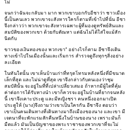
ไม่
จนกว่าฉันจะกลับมา มาก พวกเขาบอกกับอีซาว่า ชาวเมือง
นี้เป็นคนเลว พวกเขาจะสังหารใครก็ตามที่เข้าไปที่นั่น อีซา
จึงกล่าวว่า พวกเขาจะสังหารเฉพาะผู้ที่มองดูทรัพย์สินและ
สมบัติของพวกเขา ด้วยกับตัณหา แต่ฉันไม่ได้ใส่ใจแม้สัก
นิดกับ
ขาวของเงินทองของ พวกเขา” อย่างไรก็ตาม อีซาจึงเดิน
ทางเข้าไปในเมืองนั้นและเริ่มการ สำรวจดูถึงทุกๆสิ่งอย่าง
ละเอียด
ในทันใดนั้น เขาเห็นบ้านเก่าที่ทรุดโทรมหลังหนึ่งที่มีขนาด
เล็กที่สุด และไม่น่าดูที่สุด เขาจึงกล่าวกับตนเองว่าชุม
สมบัตินั้น จะอยู่ในที่ที่เปล่าเปลี่ยวเสมอ ถ้าหากมีผู้ใดที่คุ้ม
ค่าต่อการได้รับทางนำ เขาก็ควรจะอยู่ในบ้านที่ยากจนหลัง
นี้ เขาจึงเคาะประตู และมีหญิงชรา คนหนึ่งออกมาเปิด
ประตูให้ (นาง)จึงถามว่าเขาเป็นใครกัน อีซาจึง ตอบว่า
เขาเป็นคนเดินทางที่เดินทางมาถึงเมืองของนาง และเขา มี
เจตนาที่จะพักแรมสักคืนหนึ่งในบ้านของนาง เพราะมันก็
มืดแล้ว มันเป็นบัญชาของพระราชาของพวกเขาที่จะไม่