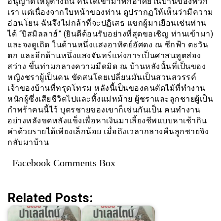
อนุญาตให้ผู้ต่างถิ่น คนใดเข้ามาพักอาศัยในบ้านของพวก
เรา แต่เนื่องจากใบหน้าของท่าน ดูปรากฏให้เห็นว่ามีความ
อ่อนโยน ฉันจึงไม่กล้าที่จะปฏิเสธ แขกผู้มาเยือนเช่นท่าน
ได้ “บิสมิลลาฮ์” (ยินดีต้อนรับอย่างที่สุดขอเชิญ ท่านเข้ามา)
และจงดูเถิด ในด้านหนึ่งแสงอาทิตย์อัศดง ณ ซีกฟ้า ตะวัน
ตก และอีกด้านหนึ่งแสงจันทร์แห่งการเป็นศาสนทูตส่อง
สว่าง ขึ้นท่ามกลางความมืดมิด ณ บ้านหลังนั้นที่เป็นของ
หญิงชราผู้เป็นคน ขัดสนโดยเปลี่ยนมันเป็นสวนสวรรค์
เจ้าของบ้านที่ทรุดโทรม หลังนี้เป็นของคนตัดไม้ที่ทำงาน
หนักผู้ซึ่งเสียชีวิตไปและทิ้งแม่หม้าย ผู้ชราและลูกชายผู้เป็น
กำพร้าคนนี้ไว้ บุตรชายของเขาก็เช่นกันเป็น คนทำงาน
อย่างหลังขดหลังแข็งเพื่อหาเงินมาเลี้ยงชีพแบบหาเช้ากิน
คำด้วยรายได้เพียงเล็กน้อย เมื่อถึงเวลากลางคืนลูกชายจึง
กลับมาบ้าน
Facebook Comments Box
Related Posts: