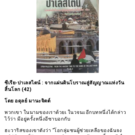
ซีเรีย​-ปาเลสไตน์​ : จากแผ่นดินโบราณสู่สัญญาณ​แห่งวัน
สิ้นโลก​ (42)
โดย​ อดุลย์​ มานะจิตต์
พวกเขา ในนามของเราด้วยเ ในวจนะอีกบทหนึ่งได้กล่าว
ไว้ว่า มีอยู่ครั้งหนึ่งอีซาบอกกับ
ฮะวาริสของเขาดังว่า “โอกลุ่มชนผู้ช่วยเหลือของฉันจง