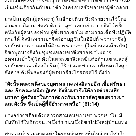
อัลลอฮฺทรงรับการขอลุแก่โทษของเขาและเขาก เช่นกันจึง
เป็นเช่นเดียวกันกับสมาชิกในครอบครัวของเขาผู้ซึ่งกลาย
มาเป็นมุอฺมิน(ผู้ศรัทธา) ในอีกฮะดีษหนึ่งมีรายงานไว้โดย
ผ่านทางอิมาม อัศศอดิก ว่า มูซาเคยกล่าวบางสิ่งไว้ครั้ง
หนึ่งกับผู้คนของท่าน ผู้ซึ่งพวกเขาไม่ สามารถเชื่อฟังปฏิบัติ
ตามได้ ดังนั้นพวกเขาจึงก่อกบฏขึ้นในอียิปต์ พวกเขาจึงสู้
รบกับพวกเขา และได้สังหารพวกเขา (ในทำนองเดียวกัน)
อีซาพูดบางสิ่งกับชุมชนของเขาซึ่งพวกเขาไม่อาจ
อดทน(เข้าใจ)ได้ ดังนั้นพวกเขาจึงลุกขึ้นต่อต้านเขาและสู้
รบกับเขา ณ เมืองติกรีต ( อิรัก) และพวกเขาทั้งหมดจึงถูก
สังหาร ดังที่พระองค์ผู้ทรงเกรียงไกรตรัสไว้ ดังว่า
“ดังนั้นคณะหนึ่งของบุตรหลานแห่งอิสรออีล เชื่อศรัทธา
และ อีกคณะหนึ่งปฏิเสธ ดังนั้นเราจึงให้การช่วยเหลือ
บรรดา ผู้ศรัทธาในการต่อกรกับบรรดาศัตรูของพวกเขา
และดังนั้น จึงเป็นผู้ที่มีอำนาจเหนือ” (61:14)
บางอย่างพร้อมด้วยสาวกสามคนของเขา พวกเขาไป มี
บันทึกไว้ในอีกวจนะหนึ่งว่า วันหนึ่งอีซาไปยังหมู่บ้านแห่ง
พบทองคำรวมสามแท่งในระหว่างทางที่เดินผ่าน อีซาจึง