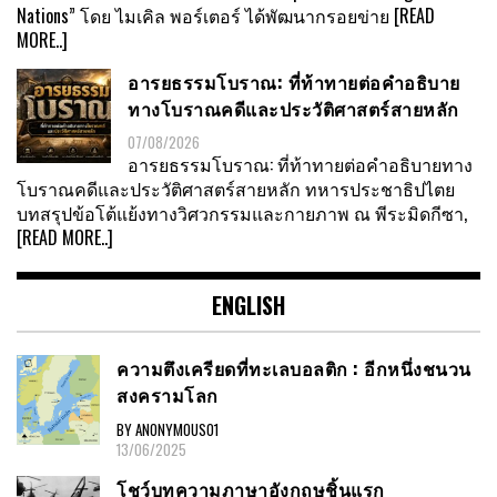
Nations” โดย ไมเคิล พอร์เตอร์ ได้พัฒนากรอยข่าย
[READ
MORE..]
อารยธรรมโบราณ: ที่ท้าทายต่อคำอธิบาย
ทางโบราณคดีและประวัติศาสตร์สายหลัก
07/08/2026
อารยธรรมโบราณ: ที่ท้าทายต่อคำอธิบายทาง
โบราณคดีและประวัติศาสตร์สายหลัก ทหารประชาธิปไตย
บทสรุปข้อโต้แย้งทางวิศวกรรมและกายภาพ ณ พีระมิดกีซา,
[READ MORE..]
ENGLISH
ความตึงเครียดที่ทะเลบอลติก : อีกหนึ่งชนวน
สงครามโลก
BY ANONYMOUS01
13/06/2025
โชว์บทความภาษาอังกฤษชิ้นแรก