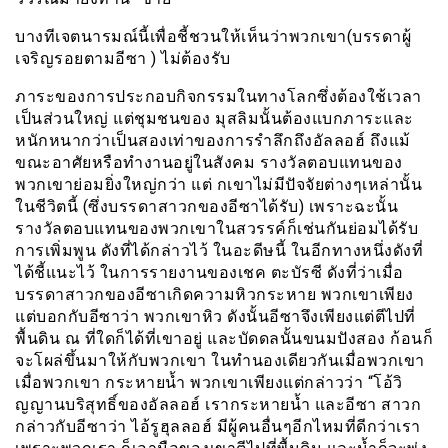
บางทีเจตนารมณ์นี้เพื่อชี้ชวนให้เห็นว่าพวกเขา(บรรดาผู้
เจริญรอยตามอีซา ) ไม่ต้องรับ
ภาระของการประกอบกิจกรรมในทางโลกซึ่งต้องใช้เวลา
เป็นส่วนใหญ่ แต่ชุมชนของ มุสลิมนั้นต้องแบกภาระและ
หนักหนากว่าเป็นสองเท่าของการรำลึกถึงอัลลอฮ์ ถึงแม้
ขณะอาศัยหรือทำงานอยู่ในสังคม รางวัลตอบแทนของ
พวกเขาย่อมยิ่งใหญ่กว่า แต่ กเขาไม่มีปัจจัยต่างๆเหล่านั้น
ในชีวิตนี้ (ซึ่งบรรดาสาวกของอีซาได้รับ) เพราะฉะนั้น
รางวัลตอบแทนของพวกเขาในสวรรค์ก็เช่นกันย่อมได้รับ
การเพิ่มพูน ดังที่ได้กล่าวไว้ ในอะดีษนี้ ในอีกทางหนึ่งดังที่
ได้ชี้แนะไว้ ในการรายงานของเชค ตะบัรซี ดังที่ว่าเมื่อ
บรรดาสาวกของอีซาเกิดความหิวกระหาย พวกเขาเพียง
แต่บอกกับอีซาว่า พวกเขาหิว ดังนั้นอีซาจึงเพียงแต่ตีไปที่
พื้นดิน ณ ที่ใดก็ได้ที่เขาอยู่ และบัดดลนั้นขนมปังสอง ก้อนก็
จะโผล่ขึ้นมาให้กับพวกเขา ในทำนองเดียวกันเมื่อพวกเขา
เมื่อพวกเขา กระหายน้ำ พวกเขาเพียงแต่กล่าวว่า “โอ้วิ
ญญานบริสุทธิ์ของอัลลอฮ์ เรากระหายน้ำ และอีซา สาวก
กล่าวกับอีซาว่า ไอ้รูฮุลลอฮ์ มีผู้คนอื่นๆอีกไหมที่ดีกว่าเรา