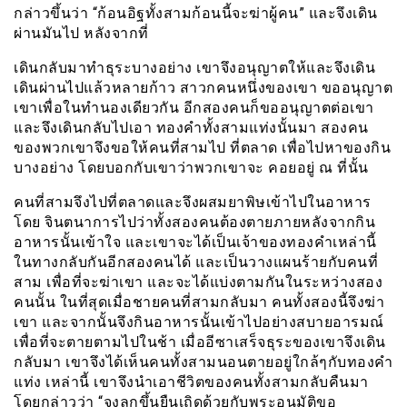
กล่าวขึ้นว่า “ก้อนอิฐทั้งสามก้อนนี้จะฆ่าผู้คน” และจึงเดิน
ผ่านมันไป หลังจากที่
เดินกลับมาทำธุระบางอย่าง เขาจึงอนุญาตให้และจึงเดิน
เดินผ่านไปแล้วหลายก้าว สาวกคนหนึ่งของเขา ขออนุญาต
เขาเพื่อในทำนองเดียวกัน อีกสองคนก็ขออนุญาตต่อเขา
และจึงเดินกลับไปเอา ทองคำทั้งสามแท่งนั้นมา สองคน
ของพวกเขาจึงขอให้คนที่สามไป ที่ตลาด เพื่อไปหาของกิน
บางอย่าง โดยบอกกับเขาว่าพวกเขาจะ คอยอยู่ ณ ที่นั้น
คนที่สามจึงไปที่ตลาดและจึงผสมยาพิษเข้าไปในอาหาร
โดย จินตนาการไปว่าทั้งสองคนต้องตายภายหลังจากกิน
อาหารนั้นเข้าใจ และเขาจะได้เป็นเจ้าของทองคำเหล่านี้
ในทางกลับกันอีกสองคนได้ และเป็นวางแผนร้ายกับคนที่
สาม เพื่อที่จะฆ่าเขา และจะได้แบ่งตามกันในระหว่างสอง
คนนั้น ในที่สุดเมื่อชายคนที่สามกลับมา คนทั้งสองนี้จึงฆ่า
เขา และจากนั้นจึงกินอาหารนั้นเข้าไปอย่างสบายอารมณ์
เพื่อที่จะตายตามไปในช้า เมื่ออีซาเสร็จธุระของเขาจึงเดิน
กลับมา เขาจึงได้เห็นคนทั้งสามนอนตายอยู่ใกล้ๆกับทองคำ
แท่ง เหล่านี้ เขาจึงนำเอาชีวิตของคนทั้งสามกลับคืนมา
โดยกล่าวว่า “จงลุกขึ้นยืนเถิดด้วยกับพระอนุมัติขอ