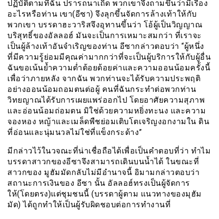
ปฏิบัติตามที่ฉัน ปรารถนาเถิด พวกเขาจึงถามขึ้นว่ามีเรื่อง
อะไรหรือท่าน เขา(อีซา) จึงลุกขึ้นจัดการล้างเท้าให้กับ
พวกเขา บรรดาฮะวาริสจึงอุทานขึ้นว่า โอ้ผู้เป็นวิญญาณ
บริสุทธิ์ของอัลลอฮ์ มันจะเป็นการเหมาะสมกว่า ที่เราจะ
เป็นผู้ล้างเท้าอันจำเริญของท่าน อีซากล่าวตอบว่า “ผู้หนึ่ง
ที่มีความรู้ย่อมมีคุณค่ามากกว่าที่จะเป็นผู้บริการให้กับผู้อื่น
ฉันขอเน้นย้ำความต่ำต้อยด้อยค่าและความออนน้อมครั้งนี้
เพื่อว่าภายหลัง จากฉัน พวกท่านจะได้รับความประพฤติ
อย่างออนน้อมถอมตนต่อผู้ คนที่ฉันกระทำต่อพวกท่าน
วิทยญาณได้รับการเผยแพร่ออกไป โดยอาศัยความสุภาพ
และอ่อนน้อมถ่อมตน มิใช่ด้วยความหยิ่งทะนง และความ
จองหอง หญ้าและเมล็ดพืชย่อมเติบโตเจริญงอกงามใน ดิน
ที่อ่อนและนุ่มนวลไม่ใช่ที่แข็งกระด้าง”
มีกล่าวไว้ในวจณะที่น่าเชื่อถือได้เพื่อเป็นคำตอบที่ว่า ทำไม
บรรดาสาวกของอีซาจึงสามารถเดินบนน้ำได้ ในขณะที่
สาวกของ มูฮัมมัดกลับไม่มีอำนาจนี้ อิมามกล่าวตอบว่า
สถานะการเงินของ อีซา นั้น อัลลอฮ์ทรงเป็นผู้จัดการ
ให้(โดยตรง)แต่ชุมชนนี้ (บรรดาผู้ตาม แนวทางของมุฮัม
มัด) ได้ถูกทำให้เป็นผู้รับผิดชอบต่อการทำงานที่