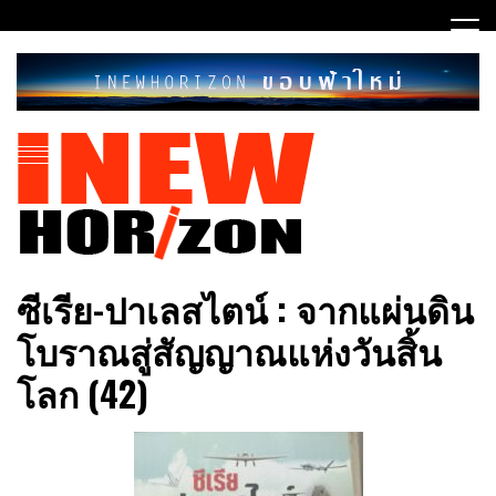
Skip
to
content
ขอบฟ้าใหม่
INEWHORIZON
ซีเรีย​-ปาเลสไตน์​ : จากแผ่นดิน
โบราณสู่สัญญาณ​แห่งวันสิ้น
โลก​ (42)