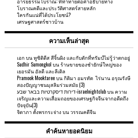
อารยธรรมโบราณ: ที่ท้าทายต่อคำอธิบายทาง
โบราณคดีและประวัติศาสตร์สายหลัก
ใครกันแน่ที่ได้ประโยชน์?
เศรษฐศาสตร์ชาวบ้าน
ความเห็นล่าสุด
เอก
บน
ทูซิดิดีส สีจิ้นผิง และกับดักที่ทรัมป์ไม่รู้ว่าตกอยู่
Sudhir Sumongkol
บน
ร้านขายของชำยักษ์ใหญ่ของ
เยอรมัน อัลดี และลีเดิล
Pramook Mooktaree
บน
กิติมา อมรทัต ไร่นาน อรุณรังษี
สองปัญญาชนมุสลิมร่วมสมัย (3)
דירות דיסקרטיות בבאר שבע-israelnightclub
บน
ความ
เจริญและความเสื่อมถอยของเศรษฐกิจจีน:จากอดีดถึง
ปัจจุบัน(3)
จิดาภา ตั้งพรกระจ่าง
บน
วรรณคดีจีน
คำค้นหายอดนิยม