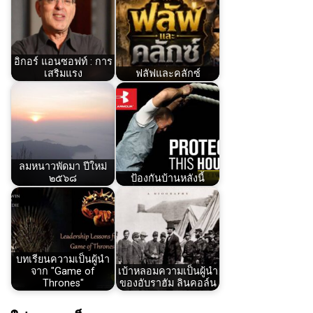
อิกอร์ แอนซอฟท์ : การ
เสริมแรง
ฟลัฟและคลักซ์
ลมหนาวพัดมา ปีใหม่
๒๕๖๘
ป้องกันบ้านหลังนี้
บทเรียนความเป็นผู้นำ
จาก "Game of
เบ้าหลอมความเป็นผู้นำ
Thrones"
ของอับราฮัม ลินคอล์น