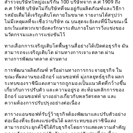
สำรวจบริษัืทใหญ่อเมริกัน 100 บริษัทจาก ค.ศ 1909 ถึง
ค.ศ 1948 บริษัทไม่กี่บริษัทที่จมอยู่กับผลิตภัณฑ์และวิธีกา
รสมัยเดืมได้เจริญเติบโตภายในขนาด รายงานได้สรุปว่า
ไม่มีเหตุผลที่จะเชื่อว่าบริษัท ณ บนสุดจะยังคงที่นี่ในขณะนี้
ยกเว้นแต่พวกเขายังคงรักษาระดับภายในการวิ่งเเข่งของ
นวัตกรรมและการเเข่งขันไว้
ทางเลือกการเจริญเติบโตพื้นฐานสี่อย่างได้เปิดต่อธุรกิจ มัน
สามารถจะเจริญเติบโต ผ่านทางการเจาะตลาด ผ่าน
ทางการพัฒนาตลาด ผ่านทาง
การพัฒนาผลิตภัณฑ์ หรือผ่านทางการกระจายธุรกิจ ใน
ขณะที่ผลงานของอิกอร์ แอนซอฟท์ มุ่งกลยุทธ์ธุรกิจ ผลก
ระทบของราชินีเเดงสามารถถูกมองเป็นแนวคิดที่กว้่างขึ้น
เกี่ยวกับการปรับตัว และความอยู่รอ สะท้อนหลักการของ
อิกอร์ แอนซอฟท์ บางอย่างเกี่ยวกับพลวัตรตลาด และ
ความต้องการปรับปรุงอย่างต่อเนื่อง
ตารางเเอนซอฟท์รับรู้ว้าธุรกิจต้องพัฒนาและปรับตัวอย่าง
ต่อเนื่องที่จะยังคงเเข่งขันได้ ผลกระทบของราชินีแดง
สามารถประยุกค์ใช้ได้กับธุรกิจโดยการแสดงความสำคัญ