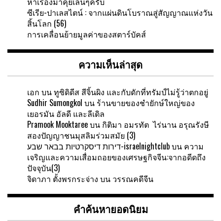
หาเรื่องมาคุยเล่นๆครับ
ซีเรีย-ปาเลสไตน์ : จากแผ่นดินโบราณสู่สัญญาณแห่งวัน
สิ้นโลก (56)
การเคลื่อนย้ายมูลค่าของสตาร์บัคส์
ความเห็นล่าสุด
เอก
บน
ทูซิดิดีส สีจิ้นผิง และกับดักที่ทรัมป์ไม่รู้ว่าตกอยู่
Sudhir Sumongkol
บน
ร้านขายของชำยักษ์ใหญ่ของ
เยอรมัน อัลดี และลีเดิล
Pramook Mooktaree
บน
กิติมา อมรทัต ไร่นาน อรุณรังษี
สองปัญญาชนมุสลิมร่วมสมัย (3)
דירות דיסקרטיות בבאר שבע-israelnightclub
บน
ความ
เจริญและความเสื่อมถอยของเศรษฐกิจจีน:จากอดีดถึง
ปัจจุบัน(3)
จิดาภา ตั้งพรกระจ่าง
บน
วรรณคดีจีน
คำค้นหายอดนิยม