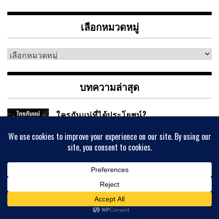
เลือกหมวดหมู่
เลือก
หมวด
หมู่
บทความล่าสุด
ใครกันแน่ที่ได้ประโยชน์?
06/08/2026
ใครกันแน่ที่ได้ประโยชน์? วิเคราะห์เกมผล
ประโยชน์ทับซ้อน หากสหรัฐฯ ถล่มโครงสร้าง
พื้นฐานอิหร่าน และเตหะรานตอบโต้ด้วยการเผาพลังงานอ่าว
เปอร์เซีย
[READ MORE..]
เศรษฐศาสตร์ชาวบ้าน
05/08/2026
เศรษฐศาสตร์ชาวบ้าน โดย รศ.ดร สมศักดิ์ แต้ม