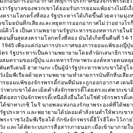
ั่วโมงก่อนการออกอากาศวิทยุการประกาศของจักรพรรดิ์ฮิโ
ุ่นว่ารัฐบาลของพวกเขาได้ยอมรับการยอมแพ้อย่างไม่มีเงื
ครามโลกครั้งที่สอง รัฐประหารได้เกิดขึ้นด้วยความมุ่
รขโมยบันทึกเสียงและหยุดการออกอากาศไม่ว่าอย่างไรก
ารณ์คิวโจ เป็นความพยายามรัฐประหารของทหารภายในจัก
ณ ตอนสิ้นสุดสงครามโลกครั้งที่สอง มันได้เกิดขึ้นคืนที่ 14-
 1945 เพียงแค่ก่อนการประกาศของการยอมแพ้ของญี่ปุ่น
มิตร รัฐประหารเป็นความพยายามโดยสำนักเสนาธิการข
งสมครามของญี่ปุ่น และทหารรักษาพระองค์หลายคนหยุ
พันตรีเคนจิ ฮาตานกะ เป็นผู้นำรัฐประหารพวกเขาได้จู่โ
ังอิมพีเรียลด้วยความพยายามทำลายการบันทึกหีบเสีย
ารยอมแพ้ของจักรพรรดิ์ก่อนที่มันจะถูกออกอากาศ เคนจ
ดีว่าพวกเขาได้ละเมิดคำสั่งจักรพรรดิ์โดยตรงแต่พวกเขา
ดีต่อสถาบันจักรพรรดิ์เหนือสิ่งอื่นใดไม่ใช่ตัวจักรพรรดิ์เ
ด้ฆ่าทาเกชิ โมริ นายพลแห่งกองรักษาพระองค์ที่ได้พย
รรัฐประหาร และพยายามได้ปลอมคำสั่งจนทำให้พวกเขา
ระราชวังอิมพีเรียลได้ กักขังจักรพรรดิ์ฮิโรฮิโตะไว้ภา
ัง และได้ตัดระบบการสื่อสารภายนอก เมื่อเข้ามาภายใ