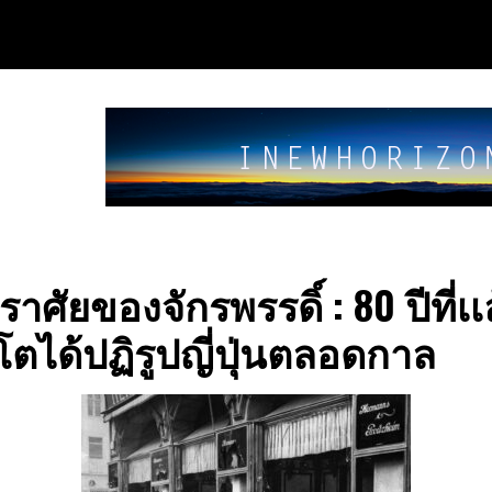
าศัยของจักรพรรดิ์ : 80 ปีที่เเล
โตได้ปฏิรูปญี่ปุ่นตลอดกาล