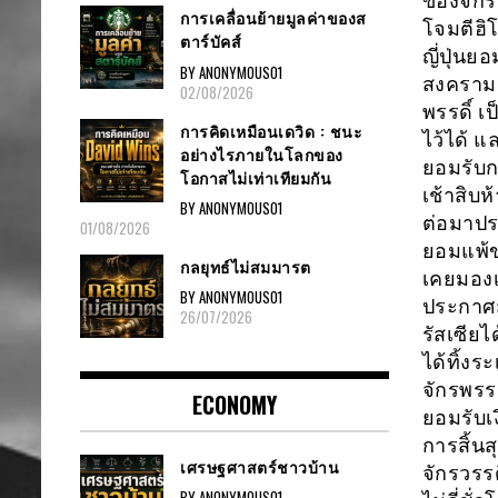
ของจักรว
การเคลื่อนย้ายมูลค่าของส
โจมตีฮิ
ตาร์บัคส์
ญี่ปุ่นย
BY ANONYMOUS01
สงครามต
02/08/2026
พรรดิ์ 
การคิดเหมือนเดวิด : ชนะ
ไว้ได้ แ
อย่างไรภายในโลกของ
ยอมรับก
โอกาสไม่เท่าเทียมกัน
เช้าสิบห
BY ANONYMOUS01
ต่อมาประ
01/08/2026
ยอมแพ้ข
กลยุทธ์ไม่สมมารต
เคยมองเ
BY ANONYMOUS01
ประกาศส
26/07/2026
รัสเซียไ
ได้ทิ้งร
จักรพรร
ECONOMY
ยอมรับเ
การสิ้นส
เศรษฐศาสตร์ชาวบ้าน
จักรวรร
BY ANONYMOUS01