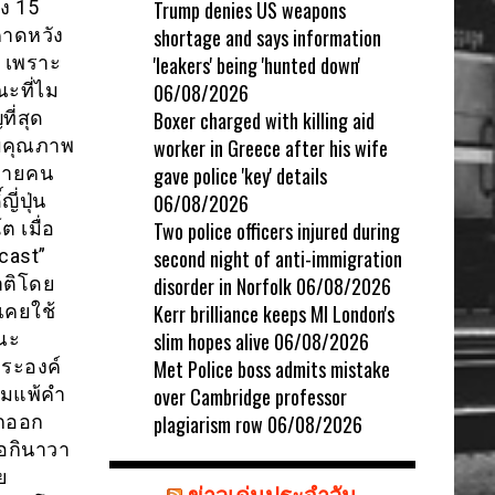
ง 15
Trump denies US weapons
คาดหวัง
shortage and says information
 เพราะ
'leakers' being 'hunted down'
ณะที่ไม
06/08/2026
ี่สุด
Boxer charged with killing aid
บคุณภาพ
worker in Greece after his wife
หลายคน
gave police 'key' details
่ปุ่น
06/08/2026
 เมื่อ
Two police officers injured during
cast”
second night of anti-immigration
ชาติโดย
disorder in Norfolk
06/08/2026
เคยใช้
Kerr brilliance keeps MI London's
ณะ
slim hopes alive
06/08/2026
พระองค์
Met Police boss admits mistake
ยอมแพ้คำ
over Cambridge professor
ูกออก
plagiarism row
06/08/2026
อกินาวา
ย
ข่าวเด่นประจำวัน