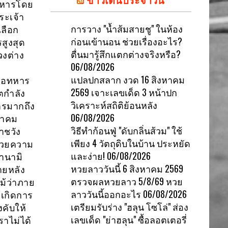
งทหารโดย
ระเจ้า
การวาง "น้ำส้มสายชู" ในห้อง
เลือก
ก่อนเข้านอน ช่วยเรื่องอะไร?
สูงสุด
ตื่นมารู้สึกแตกต่างจริงหรือ?
วงต่าง
06/08/2026
แปลปกสลาก งวด 16 สิงหาคม
รือทหาร
2569 เจาะเลขเด็ด 3 หน้าปก
ตกำลัง
วิเคราะห์สถิติย้อนหลัง
หารมากถึง
06/08/2026
หาคม
วิธีทำก้อนฟู่ "ดับกลิ่นส้วม" ใช้
าชวัง
เพียง 4 วัตถุดิบในบ้าน ประหยัด
ด้วยความ
และง่าย!
06/08/2026
อานามิ
หวยลาววันนี้ 6 สิงหาคม 2569
ายหลัง
ตรวจผลหวยลาว 5/8/69 หวย
ม้ว่าภาย
ลาววันนี้ออกอะไร
06/08/2026
้เกิดการ
เตรียมรับร่าง "ฮลุน โซโล่" ส่อง
คับให้
เลขเด็ด "ย่าฮลุน" ซื้อลอตเตอรี่
ราไม่ได้