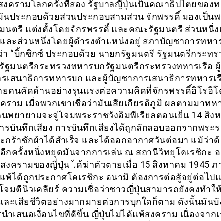
สงครามโลกครั้งที่สอง รัฐบาลญี่ปุ่นเป็นคณาธิปไตยขอ
 มันประกอบด้วยส่วนประกอบสามส่วน จักพรรดิ์ มองเป็นพ
มนตรี แต่งตั้งโดยจักรพรรดิ์ และคณะรัฐมนตรี ส่วนหนี่ง
และส่วนหนึ่งโดยผู้ดำรงตำแหน่งอยู่ สภาบัญชาการทหาร
ว่า “บิ้กซิกซ์ ประกอบด้วย นายกรัฐมนตรี รัฐมนตรีกระทร
รัฐมนตรีกระทรวงทหารบกรัฐมนตรีกระทรวงทหารเรือ ผู้
รเสนาธิการทหารบก และผู้บัญชาการเสนาธิการทหารเ
ลายคนคัดค้านอย่างรุนแรงต่อความคิดที่จักรพรรดิ์ฮิโรฮิโ
งคราม เมื่อพวกเขาเชื่อว่ามันเสียเกียรติภูมิ ผลตามมาท
นคนพยายามจะจู่โจมพระราชวังอิมพีเรียลตอนเย็น 14 สิง
รบันทึกเสียง การบันทึกเสียงได้ถูกลักลอบออกจากพระร
กร้าซักผ้าได้สำเร็จ และได้ออกอากาศวันต่อมา แม้ว่า
ีกครั้งหนึ่งหยุดมันจากการเล่น ณ สถานีวิทยุโคเรชิกะ 
ีสงครามของญี่ปุ่น ได้ฆ่าตัวตายเมื่อ 15 สิงหาคม 1945 ภ
พ้ได้ถูกประกาศโคเรชิกะ อนามิ ต้องการต่อสู้อยู่ต่อไปแ
จมตีนิวเคลียร์ ความเชื่อว่าชาวญี่ปุ่นสามารถยังคงทำให
และเสียชีวิตอย่างมากมายต่อการบุกใดก็ตาม ดังนั้นมันบัง
นำเสนอเงื่อนไขที่ดีขึ้น ญี่ปุ่นไม่ได้แพ้สงคราม เนื่องจากเ