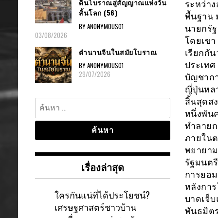
ดินโบราณสู่สัญญาณแห่งวัน
ระหว่าง
สิ้นโลก (56)
พื้นฐาน
BY ANONYMOUS01
นายกรัฐ
03/08/2026
โดยเขา 
ตำนานจีนในสมัยโบราณ
เรียกกัน
ประเทศ 
BY ANONYMOUS01
29/07/2026
บัญชากา
ญี่ปุ่นห
สิ้นสุดส
ค้นหา
หนึ่งพั
สำหรับ:
ทำลายกา
ภายในตะ
พยายามอ
รัฐมนตร
เรื่องล่าสุด
การยอมแ
หลังการโ
ใครกันแน่ที่ได้ประโยชน์?
บาดเจ็บ
เศรษฐศาสตร์ชาวบ้าน
พันธมิตร