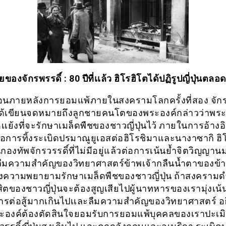
ของจักรพรรดิ์ : 80 ปีที่เเล้ว ฮิโรฮิโตได้ปฏิรูปญี่ปุ่นตล
ดือนภายหลังการยอมแพ้ภายในสงครามโลกครั้งที่สอง จักรพ
ด้เขียนจดหมายถึงลูกชายคนโตของพระองค์กล่าวว่าพระอ
เย้งที่จะรักษาเมล็ดพืชของชาวญี่ปุ่นไว้ ภายในการอ้างอิง
่อการทิ้งระเบิดปรมาณูยูเอสต่อฮิโรชิมาและนางาซากิ ฮิ
กองทัพจักรวรรดิ์ที่ไม่มีอยู่แล้วต่อการเน้นย้ำจิตวิญญาน
ืมความสำคัญของวิทยาศาสตร์ข้าพเจ้ากลืนน้ำตาของข้าพ
งความพยายามรักษาเมล็ดพืชของชาวญี่ปุ่น ถ้าสงครามดำเ
สิตของชาวญี่ปุ่นจะต้องสูญเสียไปผู้นาทหารของเรามุ่งเน้น
ต่อสู้มากเกินไปเเละลืมความสำคัญของวิทยาศาสตร์ อ
องค์ต้องตัดสินใจยอมรับการยอมแพ้บุคคลของเราปะเมิ