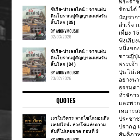
พระราชว
ซีเรีย​-ปาเลสไตน์​ : จากแผ่น
ซ้อนได้
ดินโบราณสู่สัญญาณ​แห่งวัน
บัญชาก
สิ้นโลก​ (35)
สำเร็จ 
BY ANONYMOUS01
เที่ยง 1
02/03/2026
ฟังเสีย
หนึ่งขอ
ซีเรีย​-ปาเลสไตน์​ : จากแผ่น
ชาวญี่ป
ดินโบราณสู่สัญญาณ​แห่งวัน
สิ้นโลก​ (34)
พระเจ้า
ปุน ไม่
BY ANONYMOUS01
23/02/2026
อย่างน่า
ธรรมดาไ
ทั่วจักว
QUOTES
และพวกเ
เหมาะสมต
เงาในวิหาร จากโซโลมอนถึง
ประชาชน
เอปสไตน์: ห่วงโซ่แห่งความ
ปรากฏ แต
ลับที่ไม่เคยขาด ตอนที่ 3
สันคิภา
BY ANONYMOUS01