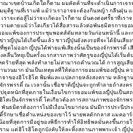
อาณาเขตบ้านเกิดใดก็ตาม ผมคัดค้านที่จะดำเนินการเจร
มุติฐานที่เราแพ้ แม้ว่าเราอาจจะต้องกินหญ้า กลืนฝุ่น
 เราจะต่อสู้ไม่ว่าจะเกิดอะไรก็ตาม มั่นคงต่อศรัืธาที่เรา
ามตายแม้ว่าโตเกียวได้สื่อสารแล้วต่อพันธมิตรการยอ
ขยอมแพ้ของการประชุมพอตส์ดัมหลายวันก่อนหน้านี้ และ
าวญี่ปุนได้เกิดขึ้นแล้ว ชาวญี่ปุ่นยังคงรอที่จะได้ยินเสียงที
งที่พูดไม่ออก ญี่ปุนได้พ่ายแพ้เสียงนั้นเป็นของจักรพรรดิ์ เส
งคลื่นวิทยุเป็นครั้งแรกสารภาพว่าศัตรูของญี่ปุ่นได้เริ่มต้
หดร้ายที่สุด พลังทำลายไม่สามารถคำนวณได้ การสูญเสียชี
์จำนวนมาก มันเป็นเหตุผลที่ให้ต่อการยอมแพ้ของญี่ปุ่น 
จาของฮิโรฮิโต พิมพ์และเเปลภายหลังสงคราม หลักฐา
ักรพรรดิ์ ณ เวลานั้น เชื่อชาติญี่ปุ่นจะถูกทำลายถ้าสงค
่อไปจุดหนักที่สุดภายในเงื่อนไขการยอมแพ้ของญี่ปุ่นเป็น
ฮิโตเป็นจักรพรรดิ์ โตเกียวต้องการสถานภาพของจักรพรร
ง พันธมิตรต้องการไม่มีเงื่อนไขมาก่อน มันมีการประนีป
ดิ์รักษาเชื่อตำแหน่งของเขาไว้ นายพลดักกลาส แมคอาร์เธ
น้อยที่สุดการมีอยู่ของพิธีการทำให้อิทธิพลมั่นคงขึ้นภายใน
าม แต่ฮิโรฮิโตถูกบังคับให้ละทิ้งสถานภาพพระเจ้า ญี่ปุ่