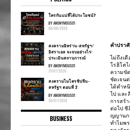
ใครกันแน่ที่ได้ประโยชน์?
BY ANONYMOUS01
06/08/2026
คำปราศัย
สงครามอิหร่าน-สหรัฐฯ/
อิสราเอล จะจบอย่างไร:
ประเมินสถานการณ์
ไม่ถึงเ
โรฮิโตไ
BY ANONYMOUS01
31/07/2026
ความขัดเ
ชัดเจนต
สงครามไมโครชิปจีน-
ได้ตำหนิ
สหรัฐฯ ตอนที่ 2
ไป และล
BY ANONYMOUS01
30/07/2026
การสร้า
ต่อไป ชี
ญญานการ
BUSINESS
ทำไมพระ