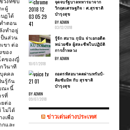
ังที่ซับ
จุดจบรัฐบาลทหารมาจาก
วิกฤตเศรษฐกิจ : ศ.สุรชาติ
ะผู้
บำรุงสุข
บฏได้
BY ADMIN
ระทำตอน
03/12/2018
ังทำอยู่
ป็นส่วน
รู้จัก สมาน กุนัน จ่าเอกอดีต
หน่วยซีล ผู้สละชีพในปฏิบัติ
กเขา ต่อ
การถ้ำหลวง
ยงของ
BY ADMIN
โตของญี่
10/07/2018
กวินาที
ถอดรหัสอนาคตผ่านทรัมป์-
ี่บุคคล
คิมซัมมิท กับ สุรชาติ
รู้กัน
บำรุงสุข
ขณะนี้
BY ADMIN
ที่
09/07/2018
คยต่อ
 ไม่ได้
ข่าวเด่นต่างประเทศ
งเพื่อ
ยากและ