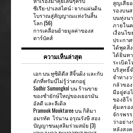
หาเรื่องมาคุยเล่นๆครับ
สูญเสีย
ซีเรีย-ปาเลสไตน์ : จากแผ่นดิน
รองบนสม
โบราณสู่สัญญาณแห่งวันสิ้น
บนทุ่งนา
โลก (56)
ภายในคว
การเคลื่อนย้ายมูลค่าของส
เงื่อนไ
ตาร์บัคส์
ประกาศข่
ได้พูดสิ่
ความเห็นล่าสุด
ได้ยินทา
ระเบิดโ
บริสุทธิ
เอก
บน
ทูซิดิดีส สีจิ้นผิง และกับ
จำทางวา
ดักที่ทรัมป์ไม่รู้ว่าตกอยู่
กลัวของจ
Sudhir Sumongkol
บน
ร้านขาย
มีอยู่ต
ของชำยักษ์ใหญ่ของเยอรมัน
ของฮิโร
อัลดี และลีเดิล
คุ้มครอ
Pramook Mooktaree
บน
กิติมา
จักรพรร
อมรทัต ไร่นาน อรุณรังษี สอง
ว่าอย่าง
ปัญญาชนมุสลิมร่วมสมัย (3)
หลังสงคร
דירות דיסקרטיות בבאר שבע-