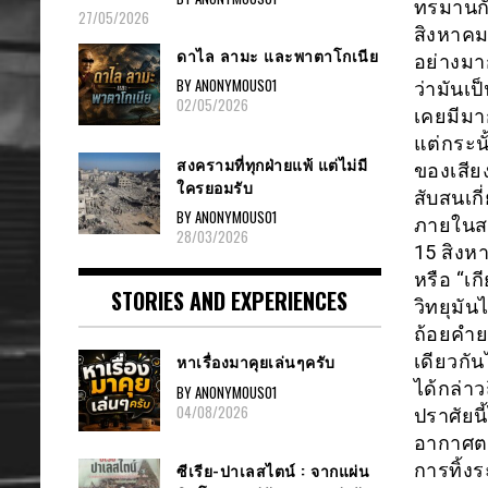
ทรมานกั
27/05/2026
สิงหาคม
ดาไล ลามะ และพาตาโกเนีย
อย่างมา
BY ANONYMOUS01
ว่ามันเป
02/05/2026
เคยมีมา
แต่กระ
สงครามที่ทุกฝ่ายแพ้ แต่ไม่มี
ของเสีย
ใครยอมรับ
สับสนเก
BY ANONYMOUS01
ภายในสง
28/03/2026
15 สิงหา
หรือ “เก
STORIES AND EXPERIENCES
วิทยุมัน
ถ้อยคำย
เดียวกั
หาเรื่องมาคุยเล่นๆครับ
ได้กล่าว
BY ANONYMOUS01
04/08/2026
ปราศัยน
อากาศตอ
การทิ้ง
ซีเรีย-ปาเลสไตน์ : จากแผ่น