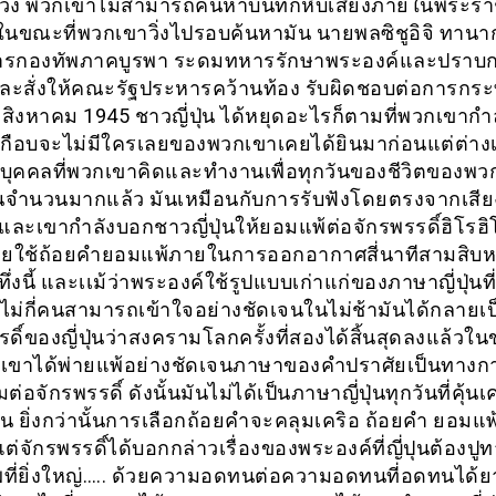
ัง พวกเขาไม่สามารถค้นหาบันทึกหีบเสียงภายในพระราชว
 ในขณะที่พวกเขาวิ่งไปรอบค้นหามัน นายพลซิชูอิจิ ทานาก
ารกองทัพภาคบูรพา ระดมทหารรักษาพระองค์และปราบก
เเละสั่งให้คณะรัฐประหารคว้านท้อง รับผิดชอบต่อการก
5 สิงหาคม 1945 ชาวญี่ปุ่น ได้หยุดอะไรก็ตามที่พวกเขากำล
งเกือบจะไม่มีใครเลยของพวกเขาเคยได้ยินมาก่อนแต่ต่างเ
งบุคคลที่พวกเขาคิดและทำงานเพื่อทุกวันของชีวิตของพว
ุ่นจำนวนมากแล้ว มันเหมือนกับการรับฟังโดยตรงจากเสี
 และเขากำลังบอกชาวญี่ปุ่นให้ยอมแพ้ต่อจักรพรรดิ์ฮิโรฮิ
เคยใช้ถ้อยคำยอมแพ้ภายในการออกอากาศสี่นาทีสามสิบห
ทึ่งนี้ และเเม้ว่าพระองค์ใช้รูปแบบเก่าแก่ของภาษาญี่ปุ่นท
ม่กี่คนสามารถเข้าใจอย่างชัดเจนในไม่ช้ามันได้กลายเป็น
รรดิ์ของญี่ปุ่นว่าสงครามโลกครั้งที่สองได้สิ้นสุดลงแล้วใน
ขาได้พ่ายแพ้อย่างชัดเจนภาษาของคำปราศัยเป็นทางการ
่อจักรพรรดิ์ ดังนั้นมันไม่ได้เป็นภาษาญี่ปุ่นทุกวันที่คุ้นเ
 ยิ่งกว่านั้นการเลือกถ้อยคำจะคลุมเคริอ ถ้อยคำ ยอมแพ้
่จักรพรรดิ์ได้บอกกล่าวเรื่องของพระองค์ที่ญี่ปุนต้องปูทา
พที่ยิ่งใหญ่….. ด้วยความอดทนต่อความอดทนที่อดทนได้