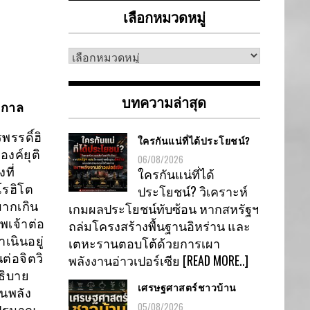
เลือกหมวดหมู่
เลือก
หมวด
หมู่
บทความล่าสุด
อดกาล
รรดิ์ฮิ
ใครกันแน่ที่ได้ประโยชน์?
งค์ยุติ
06/08/2026
ที่
ใครกันแน่ที่ได้
โรฮิโต
ประโยชน์? วิเคราะห์
มากเกิน
เกมผลประโยชน์ทับซ้อน หากสหรัฐฯ
เจ้าต่อ
ถล่มโครงสร้างพื้นฐานอิหร่าน และ
นินอยู่
เตหะรานตอบโต้ด้วยการเผา
ต่อจิตวิ
พลังงานอ่าวเปอร์เซีย
[READ MORE..]
ธิบาย
เศรษฐศาสตร์ชาวบ้าน
นพลัง
05/08/2026