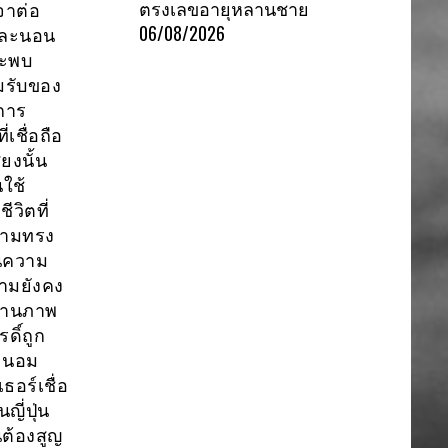
ตรงเลขอายุหลานชาย
จาต่อ
06/08/2026
 และนอน
จะพบ
มรับของ
การ
่เชื่อถือ
ียงนั้น
นใช้
วิตที่
ความทรง
นความ
รามยังคง
สถานภาพ
ดิ์ถูก
ระนอม
อร์เชื่อ
ญี่ปุ่น
นต้องสูญ