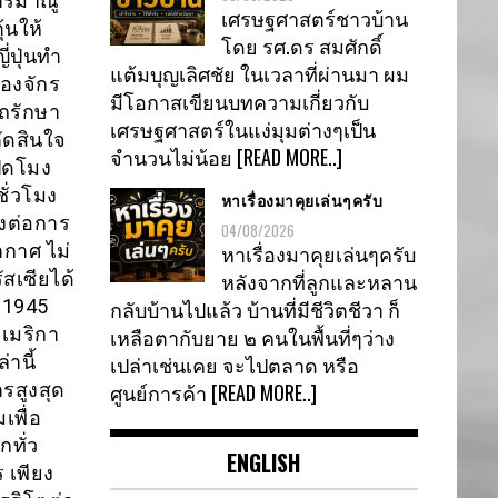
ดปรมาณู
เศรษฐศาสตร์ชาวบ้าน
้นให้
โดย รศ.ดร สมศักดิ์
่ปุ่นทำ
แต้มบุญเลิศชัย ในเวลาที่ผ่านมา ผม
ของจักร
มีโอกาสเขียนบทความเกี่ยวกับ
ถรักษา
เศรษฐศาสตร์ในแง่มุมต่างๆเป็น
ตัดสินใจ
จำนวนไม่น้อย
[READ MORE..]
ปดโมง
ชั่วโมง
หาเรื่องมาคุยเล่นๆครับ
่งต่อการ
04/08/2026
กาศ ไม่
หาเรื่องมาคุยเล่นๆครับ
สเซียได้
หลังจากที่ลูกและหลาน
 1945
กลับบ้านไปแล้ว บ้านที่มีชีวิตชีวา ก็
อเมริกา
เหลือตากับยาย ๒ คนในพื้นที่ๆว่าง
านี้
เปล่าเช่นเคย จะไปตลาด หรือ
รสูงสุด
ศูนย์การค้า
[READ MORE..]
เพื่อ
กทั่ว
ENGLISH
 เพียง