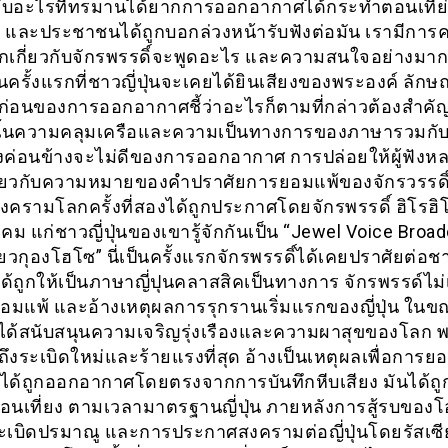
บอะไรที่ทรมานได้ยากการออกอากาศได้กระทำตอนเที่ย่
 และประชาชนได้ถูกบอกล่วงหน้ารับฟังต่อมัน เรามีการ
กเกี่ยวกับจักรพรรดิ์จะพูดอะไร และความสนใจอย่างมาก
็นครั้งแรกที่ชาวญี่ปุ่นจะเคยได้ยินเสียงของพระองค์ ลักษ
ก่อนของการออกอากาศชี้ว่าอะไรก็ตามที่กล่าวต้องสำคัญท
นั้นความคลุมเครือและความเป็นทางการของภาษารวมกั
งค่อนข้างจะไม่ดีของการออกอากาศ การปล่อยให้ผู้ฟัง
ี่ยวกับความหมายของคำปราศัยการยอมแพ้ของจักรวรรดิ์ญี
ครามโลกครั้งที่สองได้ถูกประกาศโดยจักรพรรดิ์ ฮิโรฮิโต
คม แก่ชาวญี่ปุ่นของเขารู้จักกันเป็น “Jewel Voice Broad
ียวกุองโฮโซ” นี่เป็นครั้งแรกจักรพรรดิ์ได้เคยปราศัยต่อ
ได้ถูกให้เป็นภาษาญี่ปุนคลาสสิคเป็นทางการ จักรพรรด์ไม่
อมแพ้ และอ้างเหตุผลการรุกรานเริ่มแรกของญี่ปุ่น ในข
นได้สนับสนุนความเจริญรุ่งเรืองและความผาสุขของโลก 
ถึงระเบิดใหม่และร้ายแรงที่สุด อ้างเป็นเหตุผลเพื่อการ
ี้ได้ถูกออกอากาศโดยตรงจากการบันทึกหีบเสียง มันได้ถ
นเที่ยง ตามเวลามาตรฐานญี่ปุ่น ภายหลังการสู้รบของโ
ระเบิดปรมาณู และการประกาศสงครามต่อญี่ปุ่นโดยรัสเซี