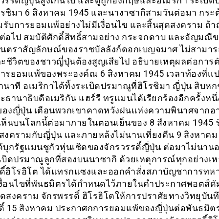
รรดิ์ญี่ปุ่นสูงเกินไป และดูถูกอังกฤษและอเมริกา ระเบิ
โรชิมา 6 สิงหาคม 1945 และนางาซากิสามวันต่อมา กระตุ
อมรับการยอมแพ้อย่างไม่มีเงื่อนไข และสิ้นสุดสงคราม ถ้าญี
่อไป สมบัติศักดิ์สิทธิ์สามอย่าง กระจกดาบ และอัญมณี
เป็นตราสัญลักษณ์ของราชบัลลังก์ดอกเบญจมาศ ไม่สามาร
ละชีวิตของชาวญี่ปุ่นต้องสูญเสียไป อธิบายเหตุผลต่อการ
ารยอมแพ้ของพระองค์ณ 6 สิงหาคม 1945 เวลาท้องที่เเ
้านาที อเมริกาได้ทิ้งระเบิดปรมาณูที่ฮิโรชิมา ญี่ปุ่น สิบหก
ธานาธิบดีอเมริกัน แฮร์รี ทรูแมนได้เรียกร้องอีกครั้งหนึ
องญี่ปุ่น เตือนพวกเขาคาดหวังฝนแห่งความพินาศจากอา
ห็นบนโลกนี้ต่อมาภายในตอนเย็นของ 8 สืงหาคม 1945 รั
งครามกับญี่ปุ่น และภายหล้งไม่นานเที่ยงคืน 9 สิงหาคม
ด้บุกรัฐแมนชูกัวหุ่นเชิดของจักรวรรดิ์ญี่ปุ่น ต่อมาไม่นาน
ะเบิดปรมาณูลูกที่สองบนนาซากิ ด้วยเหตุการณ์ทุกอย่างเหล่
ดิ์ฮิโรฮิโต ได้แทรกแซงและออกคำสั่งสภาบัญชาการทหา
งื่อนไขที่พันธมิตรได้กำหนดไว้ภายในคำประกาศพอตส์ดัม
ุดสงคราม จักรพรรดิ์ ฮิโรฮิโตให้การปราศัยทางวิทยุบันทึ
ดิ์ 15 สิงหาคม ประกาศกการยอมแพ้ของญี่ปุ่นต่อพันธมิตร