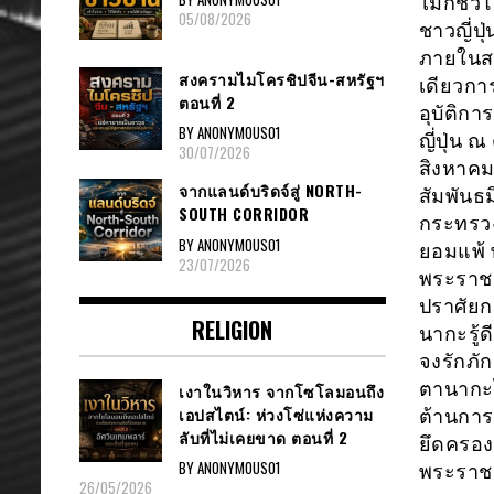
ไม่กี่ช
05/08/2026
ชาวญี่ป
ภายในสง
สงครามไมโครชิปจีน-สหรัฐฯ
เดียวกา
ตอนที่ 2
อุบัติก
BY ANONYMOUS01
ญี่ปุ่น 
30/07/2026
สิงหาคม
จากแลนด์บริดจ์สู่ NORTH-
สัมพันธ
SOUTH CORRIDOR
กระทรว
BY ANONYMOUS01
ยอมแพ้ 
23/07/2026
พระราชว
ปราศัยก
RELIGION
นากะรู้
จงรักภัก
ตานากะไ
เงาในวิหาร จากโซโลมอนถึง
เอปสไตน์: ห่วงโซ่แห่งความ
ต้านกา
ลับที่ไม่เคยขาด ตอนที่ 2
ยึดครองพ
BY ANONYMOUS01
พระราชว
26/05/2026