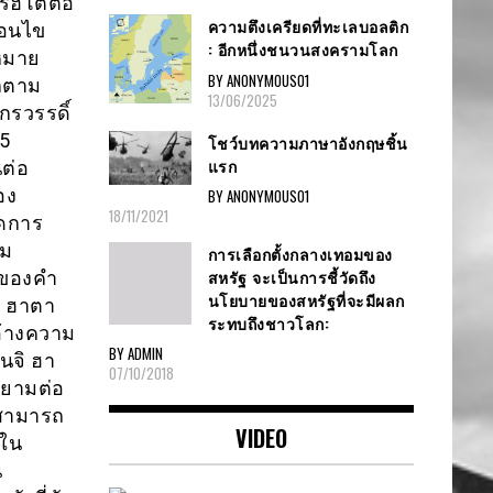
รฮิโตต่อ
ความตึงเครียดที่ทะเลบอลติก
่อนไข
: อีกหนึ่งชนวนสงครามโลก
งหมาย
BY ANONYMOUS01
็ตาม
13/06/2025
รวรรดิ์
15
โชว์บทความภาษาอังกฤษชิ้น
แรก
ต่อ
อง
BY ANONYMOUS01
18/11/2021
ดการ
จม
การเลือกตั้งกลางเทอมของ
สหรัฐ จะเป็นการชี้วัดถึง
งของคำ
นโยบายของสหรัฐที่จะมีผลก
ิ ฮาตา
ระทบถึงชาวโลก:
อ้างความ
BY ADMIN
คนจิ ฮา
07/10/2018
ายามต่อ
สามารถ
VIDEO
ยใน
น