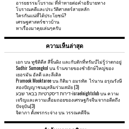
อารยธรรมโบราณ: ที่ท้าทายต่อคำอธิบายทาง
โบราณคดีและประวัติศาสตร์สายหลัก
ใครกันแน่ที่ได้ประโยชน์?
เศรษฐศาสตร์ชาวบ้าน
หาเรื่องมาคุยเล่นๆครับ
ความเห็นล่าสุด
เอก
บน
ทูซิดิดีส สีจิ้นผิง และกับดักที่ทรัมป์ไม่รู้ว่าตกอยู่
Sudhir Sumongkol
บน
ร้านขายของชำยักษ์ใหญ่ของ
เยอรมัน อัลดี และลีเดิล
Pramook Mooktaree
บน
กิติมา อมรทัต ไร่นาน อรุณรังษี
สองปัญญาชนมุสลิมร่วมสมัย (3)
דירות דיסקרטיות בבאר שבע-israelnightclub
บน
ความ
เจริญและความเสื่อมถอยของเศรษฐกิจจีน:จากอดีดถึง
ปัจจุบัน(3)
จิดาภา ตั้งพรกระจ่าง
บน
วรรณคดีจีน