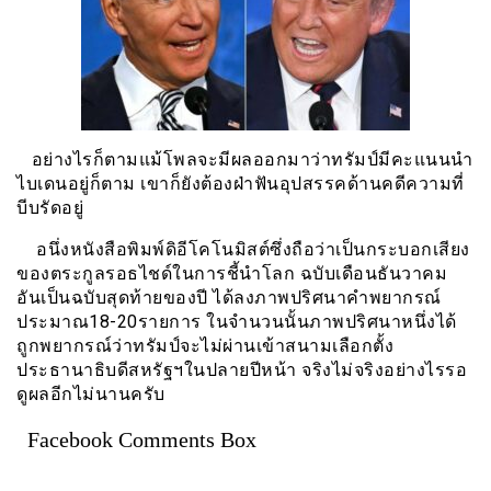
อย่างไรก็ตามแม้โพลจะมีผลออกมาว่าทรัมป์มีคะแนนนำ
ไบเดนอยู่ก็ตาม เขาก็ยังต้องฝ่าฟันอุปสรรคด้านคดีความที่
บีบรัดอยู่
อนึ่งหนังสือพิมพ์ดิอีโคโนมิสต์ซึ่งถือว่าเป็นกระบอกเสียง
ของตระกูลรอธไชด์ในการชี้นำโลก ฉบับเดือนธันวาคม
อันเป็นฉบับสุดท้ายของปี ได้ลงภาพปริศนาคำพยากรณ์
ประมาณ18-20รายการ ในจำนวนนั้นภาพปริศนาหนึ่งได้
ถูกพยากรณ์ว่าทรัมป์จะไม่ผ่านเข้าสนามเลือกตั้ง
ประธานาธิบดีสหรัฐฯในปลายปีหน้า จริงไม่จริงอย่างไรรอ
ดูผลอีกไม่นานครับ
Facebook Comments Box