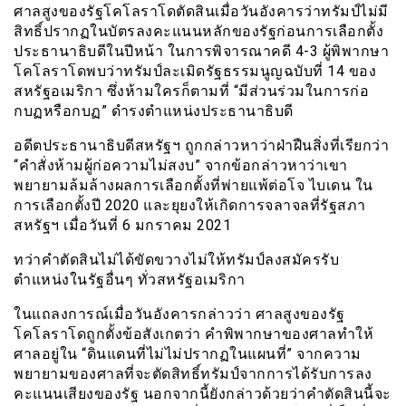
ศาลสูงของรัฐโคโลราโดตัดสินเมื่อวันอังคารว่าทรัมป์ไม่มี
สิทธิ์ปรากฏในบัตรลงคะแนนหลักของรัฐก่อนการเลือกตั้ง
ประธานาธิบดีในปีหน้า ในการพิจารณาคดี 4-3 ผู้พิพากษา
โคโลราโดพบว่าทรัมป์ละเมิดรัฐธรรมนูญฉบับที่ 14 ของ
สหรัฐอเมริกา ซึ่งห้ามใครก็ตามที่ “มีส่วนร่วมในการก่อ
กบฏหรือกบฏ” ดำรงตำแหน่งประธานาธิบดี
อดีตประธานาธิบดีสหรัฐฯ ถูกกล่าวหาว่าฝ่าฝืนสิ่งที่เรียกว่า
“คำสั่งห้ามผู้ก่อความไม่สงบ” จากข้อกล่าวหาว่าเขา
พยายามล้มล้างผลการเลือกตั้งที่พ่ายแพ้ต่อโจ ไบเดน ใน
การเลือกตั้งปี 2020 และยุยงให้เกิดการจลาจลที่รัฐสภา
สหรัฐฯ เมื่อวันที่ 6 มกราคม 2021
ทว่าคำตัดสินไม่ได้ขัดขวางไม่ให้ทรัมป์ลงสมัครรับ
ตำแหน่งในรัฐอื่นๆ ทั่วสหรัฐอเมริกา
ในแถลงการณ์เมื่อวันอังคารกล่าวว่า ศาลสูงของรัฐ
โคโลราโดถูกตั้งข้อสังเกตว่า คำพิพากษาของศาลทำให้
ศาลอยู่ใน “ดินแดนที่ไม่ไม่ปรากฏในแผนที่” จากความ
พยายามของศาลที่จะตัดสิทธิ์ทรัมป์จากการได้รับการลง
คะแนนเสียงของรัฐ นอกจากนี้ยังกล่าวด้วยว่าคำตัดสินนี้จะ