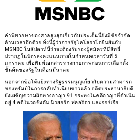
คำพิพากษาของศาลสูงสุดเกี่ยวกับประเด็นนี้ยังมีข้อจำกัด
ด้านเวลาอีกด้วย ทั้งนี้ผู้ว่าการรัฐโคโลราโดยืนยันกับ
MSNBC ในสัปดาห์นี้ว่าจะต้องรับรองผู้สมัครที่มีสิทธิ์
ปรากฏในบัตรลงคะแนนภายในกำหนดเวลาวันที่ 5
มกราคม เพื่อพิมพ์เอกสารทางกายภาพก่อนการเลือกตั้ง
ขั้นต้นของรัฐในเดือนมีนาคม
นอกจากข้อโต้แย้งทางรัฐธรรมนูญเกี่ยวกับความสามารถ
ของทรัมป์ในการกลับทำเนียบขาวแล้ว อดีตประธานาธิบดี
ยังเผชิญความผิดทางอาญา 91 กระทงในคดีอาญาที่ดำเนิน
อยู่ 4 คดีในวอชิงตัน นิวยอร์ก ฟลอริดา และจอร์เจีย