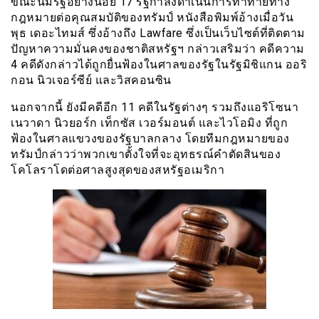
ขณะนี้มีรัฐอย่างน้อย 17 รัฐกำลังดำเนินการท้าทายทาง
กฎหมายต่อคุณสมบัติของทรัมป์ หนังสือพิมพ์อ้างเมื่อวัน
พุธ เดอะไทมส์ ซึ่งอ้างถึง Lawfare ซึ่งเป็นเว็บไซต์ที่ติดตาม
ปัญหาความมั่นคงของชาติสหรัฐฯ กล่าวเสริมว่า คดีความ
4 คดีดังกล่าวได้ถูกยื่นฟ้องในศาลของรัฐในรัฐมิชิแกน ออริ
กอน นิวเจอร์ซีย์ และวิสคอนซิน
นอกจากนี้ ยังมีคดีอีก 11 คดีในรัฐต่างๆ รวมถึงแอริโซนา
เนวาดา นิวยอร์ก เท็กซัส เวอร์มอนต์ และไวโอมิง ที่ถูก
ฟ้องในศาลแขวงของรัฐบาลกลาง โดยทีมกฎหมายของ
ทรัมป์กล่าวว่าพวกเขาตั้งใจที่จะอุทธรณ์คำตัดสินของ
โคโลราโดต่อศาลสูงสุดของสหรัฐอเมริกา