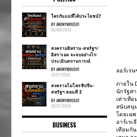
ใครกันแน่ที่ได้ประโยชน์?
BY ANONYMOUS01
06/08/2026
สงครามอิหร่าน-สหรัฐฯ/
อิสราเอล จะจบอย่างไร:
ประเมินสถานการณ์
BY ANONYMOUS01
ลอร์เรน
31/07/2026
ภายใน D
สงครามไมโครชิปจีน-
นักรัฐศ
สหรัฐฯ ตอนที่ 2
เท่าเที
BY ANONYMOUS01
30/07/2026
สนับสนุ
โดยเฉพา
อาร์เรเจ
BUSINESS
เทียมกัน