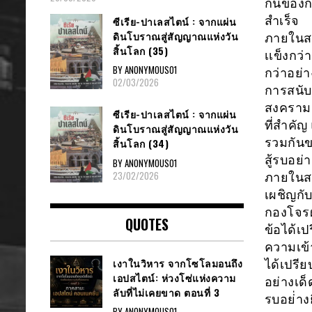
กันของก
สำเร็จ
ซีเรีย​-ปาเลสไตน์​ : จากแผ่น
ดินโบราณสู่สัญญาณ​แห่งวัน
ภายในสงค
สิ้นโลก​ (35)
เเข็งกว่
BY ANONYMOUS01
กว่าอย่า
02/03/2026
การสนับ
สงครามเ
ซีเรีย​-ปาเลสไตน์​ : จากแผ่น
ที่สำคั
ดินโบราณสู่สัญญาณ​แห่งวัน
รวมกันข
สิ้นโลก​ (34)
สู้รบอย่
BY ANONYMOUS01
23/02/2026
ภายในสง
เผชิญกับ
กองโจรผ
QUOTES
ข้อได้เ
ความเข้
เงาในวิหาร จากโซโลมอนถึง
ได้เปรี
เอปสไตน์: ห่วงโซ่แห่งความ
อย่างเด
ลับที่ไม่เคยขาด ตอนที่ 3
รบอย่่าง
BY ANONYMOUS01