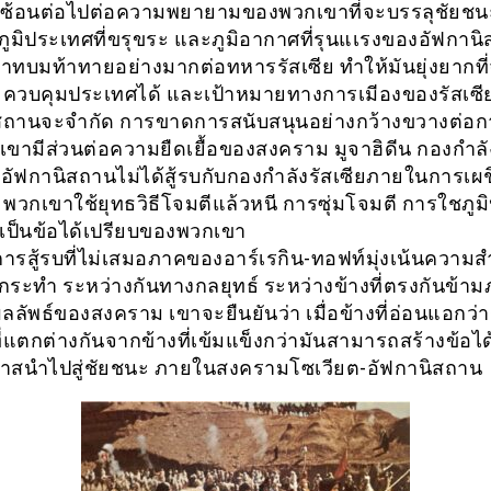
บซ้อนต่อไปต่อความพยายามของพวกเขาที่จะบรรลุชัยชน
 ภูมิประเทศที่ขรุขระ และภูมิอากาศที่รุนแเรงของอัฟกาน
ทบมท้าทายอย่างมากต่อทหารรัสเซีย ทำให้มันยุ่งยากที
ควบคุมประเทศได้ และเป้าหมายทางการเมีองของรัสเซ
สถานจะจำกัด การขาดการสนับสนุนอย่างกว้างขวางต่อก
ขามีส่วนต่อความยืดเยื้อของสงคราม มูจาฮิดีน กองกำล
อัฟกานิสถานไม่ได้สู้รบกับกองกำลังรัสเซียภายในการเผ
พวกเขาใช้ยุทธวิธีโจมตีแล้วหนี การซุ่มโจมตี การใชภูม
กเป็นข้อได้เปรียบของพวกเขา
ารสู้รบที่ไม่เสมอภาคของอาร์เรกิน-ทอฟท์มุ่งเน้นความส
ระทำ ระหว่างกันทางกลยุทธ์ ระหว่างข้างที่ตรงกันข้า
ลัพธ์ของสงคราม เขาจะยืนยันว่า เมื่อข้างที่อ่อนแอกว่า
ี่แตกต่างกันจากข้างที่เข้มแข็งกว่ามันสามารถสร้างข้อได
สนำไปสู่ชัยชนะ ภายในสงครามโซเวียต-อัฟกานิสถาน