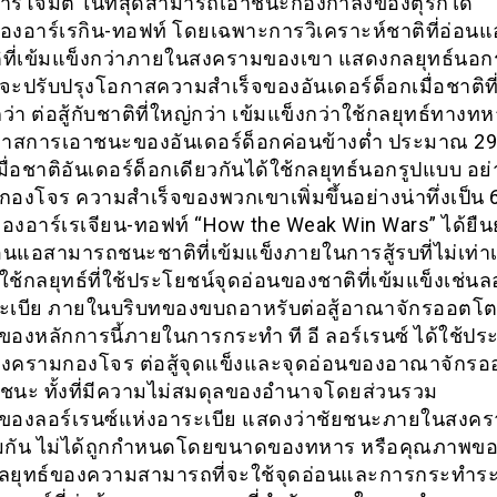
รโจมตี ในที่สุดสามารถเอาชนะกองกำลังของตุรกีได้
งอาร์เรกิน-ทอฟท์ โดยเฉพาะการวิเคราะห์ชาติที่อ่อนแ
าติที่เข้มแข็งกว่าภายในสงครามของเขา แสดงกลยุทธ์นอก
ะปรับปรุงโอกาสความสำเร็จของอันเดอร์ด็อกเมื่อชาติที่
่า ต่อสู้กับชาติที่ใหญ่กว่า เข้มแข็งกว่าใช้กลยุทธ์ทางท
กาสการเอาชนะของอันเดอร์ด็อกค่อนข้างต่ำ ประมาณ 29
มื่อชาติอันเดอร์ด็อกเดียวกันได้ใช้กลยุทธ์นอกรูปแบบ อย่
องโจร ความสำเร็จของพวกเขาเพิ่มขึ้นอย่างน่าทึ่งเป็น 
ของอาร์เรเจียน-ทอฟท์ “How the Weak Win Wars” ได้ยืนย
่อนแอสามารถชนะชาติที่เข้มแข็งภายในการสู้รบที่ไม่เท่า
ช้กลยุทธ์ที่ใช้ประโยชน์จุดอ่อนของชาติที่เข้มแข็งเช่นล
ะเบีย ภายในบริบทของขบถอาหรับต่อสู้อาณาจักรออตโตม
งของหลักการนี้ภายในการกระทำ ที อี ลอร์เรนซ์ ได้ใช้ปร
ีสงครามกองโจร ต่อสู้จุดแข็งและจุดอ่อนของอาณาจักร
ยชนะ ทั้งที่มีความไม่สมดุลของอำนาจโดยส่วนรวม
งของลอร์เรนซ์แห่งอาระเบีย แสดงว่าชัยชนะภายในสงครา
ยมกัน ไม่ได้ถูกกำหนดโดยขนาดของทหาร หรือคุณภาพขอ
นกลยุทธ์ของความสามารถที่จะใช้จุดอ่อนและการกระทำระ