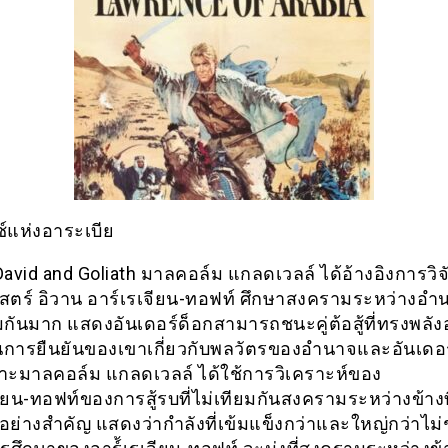
ซ์แห่งอาระเบีย
avid and Goliath มาลคอล์ม แกลดเวลล์ ได้อ้างอิงการวิ
าสตร์ อิวาน อาร์เรเจียน-ทอฟท์ ศึกษาสงครามระหว่างอำนา
ยมกันมาก แสดงอันเดอร์ด็อกสามารถชนะคู่ต้อสู้ที่ทรงพลัง
นการยืนยันของเขาเกี่ยวกับพลวัตรของอำนาจและอันเดอร
ะมาลคอล์ม แกลดเวลล์ ได้ใช้การวิเคราะห์ของ
ียน-ทอฟท์ของการสู้รบที่ไม่เทียมกันสงครามระหว่างข้างที
อย่างสำคัญ แสดงว่ากำลังที่เข้มแข็งกว่าและใหญ่กว่าไม่