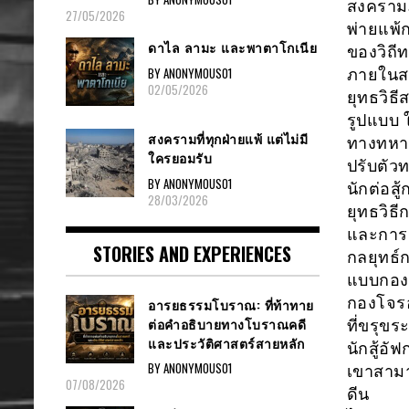
สงครามภ
27/05/2026
พ่ายแพ้
ดาไล ลามะ และพาตาโกเนีย
ของวิถี
BY ANONYMOUS01
ภายในสง
02/05/2026
ยุทธวิธี
รูปแบบ ใ
สงครามที่ทุกฝ่ายแพ้ แต่ไม่มี
ทางทหาร
ใครยอมรับ
ปรับตัว
BY ANONYMOUS01
นักต่อส
28/03/2026
ยุทธวิธ
และการว
STORIES AND EXPERIENCES
กลยุทธ์
แบบกองโ
กองโจรอ
อารยธรรมโบราณ: ที่ท้าทาย
ต่อคำอธิบายทางโบราณคดี
ที่ขรุข
และประวัติศาสตร์สายหลัก
นักสู้อั
BY ANONYMOUS01
เขาสามา
07/08/2026
ดีน