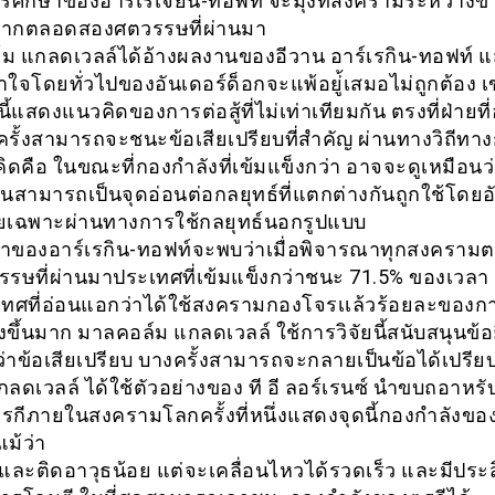
รศึกษาของอาร์้เรเจียน-ทอฟท์ จะมุ่งที่สงครามระหว่างข้
มากตลอดสองศตวรรษที่ผ่านมา
ม แกลดเวลล์ได้อ้างผลงานของอีวาน อาร์เรกิน-ทอฟท์ แ
ใจโดยทั่วไปของอันเดอร์ด็อกจะแพ้อยู่้เสมอไม่ถูกต้อง เ
นี้แสดงแนวคิดของการต่อสู้ที่ไม่เท่าเทียมกัน ตรงที่ฝ่ายที
ครั้งสามารถจะชนะข้อเสียเปรียบที่สำคัญ ผ่านทางวิถีทาง
คิดคือ ในขณะที่กองกำลังที่เข้มแข็งกว่า อาจจะดูเหมือนว่
ันสามารถเป็นจุดอ่อนต่อกลยุทธ์ที่แตกต่างกันถูกใช้โดยอ
ยเฉพาะผ่านทางการใช้กลยุทธ์นอกรูปแบบ
าของอาร์เรกิน-ทอฟท์จะพบว่าเมื่อพิจารณาทุกสงคราม
รษที่ผ่านมาประเทศที่เข้มแข็งกว่าชนะ 71.5% ของเวลา 
ะเทศที่อ่อนแอกว่าได้ใช้สงครามกองโจรเเล้วร้อยละของ
ูงขึ้นมาก มาลคอล์ม แกลดเวลล์ ใช้การวิจัยนี้สนับสนุนข้อ
่าข้อเสียเปรียบ บางครั้งสามารถจะกลายเป็นข้อได้เปรีย
ลดเวลล์ ได้ใช้ตัวอย่างของ ที อี ลอร์เรนซ์ นำขบถอาหรับต
ุรกีภายในสงครามโลกครั้งที่หนึ่งแสดงจุดนี้กองกำลังขอ
แม้ว่า
า และติดอาวุธน้อย แต่จะเคลื่อนไหวได้รวดเร็ว และมีประ