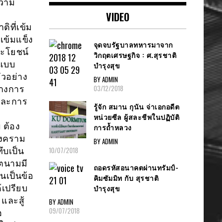
ความ
VIDEO
ิที่เข้ม
เข้มแข็ง
จุดจบรัฐบาลทหารมาจาก
ประโยชน์
วิกฤตเศรษฐกิจ : ศ.สุรชาติ
ปแบบ
บำรุงสุข
วอย่าง
BY ADMIN
03/12/2018
ทางการ
และการ
รู้จัก สมาน กุนัน จ่าเอกอดีต
หน่วยซีล ผู้สละชีพในปฏิบัติ
 ต้อง
การถ้ำหลวง
ีสงคราม
BY ADMIN
10/07/2018
ึบเป็น
ยตนามมี
ถอดรหัสอนาคตผ่านทรัมป์-
นเป็นข้อ
คิมซัมมิท กับ สุรชาติ
บำรุงสุข
้เปรียบ
และสู้
BY ADMIN
09/07/2018
อ