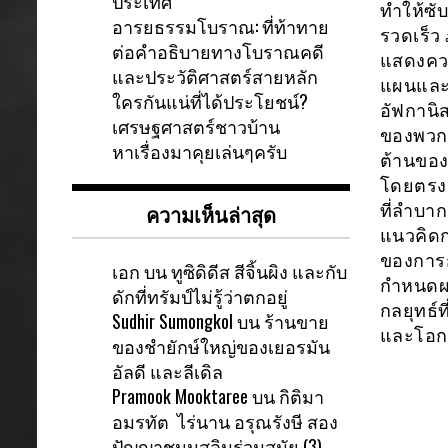
ประเทศ
ทำให้ซั
อารยธรรมโบราณ: ที่ท้าทาย
รวดเร็ว
ต่อคำอธิบายทางโบราณคดี
แสดงควา
และประวัติศาสตร์สายหลัก
แผนและ
ใครกันแน่ที่ได้ประโยชน์?
อัฟกานิ
เศรษฐศาสตร์ชาวบ้าน
ของพวกเ
หาเรื่องมาคุยเล่นๆครับ
ต้านของ
โดยตรง 
ความเห็นล่าสุด
ที่ลำบา
แนวคิดก
ของการก
เอก
บน
ทูซิดิดีส สีจิ้นผิง และกับ
กำหนดผล
ดักที่ทรัมป์ไม่รู้ว่าตกอยู่
กลยุทธ์ท
Sudhir Sumongkol
บน
ร้านขาย
และโอกา
ของชำยักษ์ใหญ่ของเยอรมัน
อัลดี และลีเดิล
Pramook Mooktaree
บน
กิติมา
อมรทัต ไร่นาน อรุณรังษี สอง
ปัญญาชนมุสลิมร่วมสมัย (3)