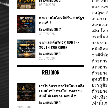
BY ANONYMOUS01
ภายในกา
05/08/2026
ผลงานขอ
ต่อสู้ช
สงครามไมโครชิปจีน-สหรัฐฯ
สามารถจ
ตอนที่ 2
อ่อนแอกว
BY ANONYMOUS01
เดิม โอ
30/07/2026
กระนั้นเ
จากแลนด์บริดจ์สู่ NORTH-
สงครามก
SOUTH CORRIDOR
หนังสือ
BY ANONYMOUS01
ชาติที่อ
23/07/2026
ด้วยการใ
แห่งอาร
RELIGION
ตัวอย่า
ยุทธวิธ
บรรลุชั
เงาในวิหาร จากโซโลมอนถึง
เอปสไตน์: ห่วงโซ่แห่งความ
ตัวอย่า
ลับที่ไม่เคยขาด ตอนที่ 2
เท่าเที
BY ANONYMOUS01
เท่านั้
26/05/2026