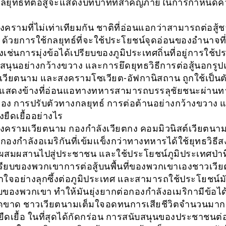
ลยุทธ์ที่ต่อสู้จะแสดงบทบาทที่สำคัญภายในการกำหนด
รามที่ไม่เท่าเทียมกัน ชาติที่อ่อนแอกว่าสามารถต่อสู้ชาต
า ด้วยการใช้กลยุทธ์ที่จะใช้ประโยชน์จุดอ่อนของอำนาจที่
งเช่นการมุ่งข้อได้เปรียบของภูมิประเทศถิ่นที่อยู่การใช้
สนุนอย่างกว้างขวาง และการยึดยุทธวิธีการต่อสู้นอกรู
วียตนาม และสงครามโซเวียต-อัฟกานิสถาน ถูกใช้เป็นตั
ญ แสดงข้างที่อ่อนแอทางทหารสามารถบรรลุชัยชนะผ่าน
อง การปรับตัวทางกลยุทธ์ การต่อต้านอย่างกว้างขวาง 
างยืดเยื้ออย่างไร
ครามเวียตนาม กองกำลังเวียตกง คอมมิวนิสต์เวียตนาม
กองกำลังอเมริกันที่เข้มเเข็งกว่าทางทหารได้ใช้ยุทธวิธ
สมผสานไปสู่ประชาชน และใช้ประโยชน์ภูมิประเทศป่าท
ปรียบของพวกเขาการต่อสู้บนพื้นที่ของพวกเขาเองชาวเวี
าใจอย่างลุกซึ้งต่อภูมิประเทศ และสามารถใช้ประโยชน์มั
ยบของพวกเขา ทำให้มันยุ่งยากต่อกองกำลังอเมริกามีข้อได
็ดขาด ชาวเวียตนามเต็มใจอดทนการเสียชีวิตจำนวนมาก 
ยืดเยื้อ ในที่สุดได้กัดกร่อน การสนับสนุนของประชาชนต่