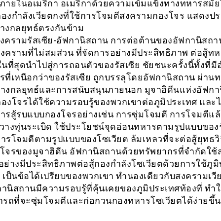
ายในอเมริกา อเมริกาด้วยความเข้มแข็งทางทหารสมัย
กองกำลังเวียตกงที่ใช้การโจมตีสงครามกองโจร แสดงปร
ทางกลยุทธ์ตรงกันข้าม
ครามรัสเซีย-อัฟกานิสถาน การต่อต้านของอัฟกานิสถาน
สงครามที่ไม่สมส่วน ที่จัดการอย่างมีประสิทธิภาพ ต่อสู้
นที่สุดนำไปสู่การถอนตัวของรัสเซีย ชัยชนะครั้งนี้ทั้งที่ม
ที่เหนือกว่าของรัสเซีย ถูกบรรลุโดยอัฟกานิสถาน ผ่าน
ทางกลยุทธ์และการสนับสนุนภายนอก มูจาฮิดีนแห่งอัฟก
ู้กองโจรได้ใช้ความรอบรู้ของพวกเขาต่อภูมิประเทศ และไ
ีการสู้รบแบบกองโจรอย่างเช่น การซุ่มโจมตี การโจมตีแล้
างทุ่นระเบิด ใช้ประโยชน์จุดอ่อนทหารตามรูปแบบของร
การโจมตีตามรูปแบบของโซเวียต ล้มเหลวที่จะต่อสู้ยุทธว
จรของมูจาฮิดีน อัฟกานิสถานด้วยทรัพยากรที่จำกัดใช
ย่างมีประสิทธิภาพต่อสู้กองกำลังโซเวียตด้วยการใช้ภูม
ระ เป็นข้อได้เปรียบของพวกเขา ทำนองเดียวกับสงครามเว
ฟกานิสถานมีความรอบรู้ที่คุ้นเคยของภูมิประเทศท้องที่ ทำ
รถที่จะซุ่มโจมตีและก่อกวนกองทหารโซเวียตได้ง่ายขึ้น