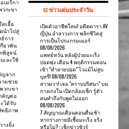
อเมริกา
ข่าวเด่นประจำวัน
พวกเขา
ดเยื้อ
เปิดตัวอาชีพใหม่! อดีตดารา AV
ดนำไปสู่
ญี่ปุ่น อำลาวงการ พลิกชีวิตสู่
ทธ์การ
การเป็นโปรแกรมเมอร์
ี่ยวพัน
08/08/2026
กพิสูจน์
แพทย์หวั่น หลังผู้ป่วยมะเร็ง
ัวและใช้
ปอดพุ่ง เตือน 4 พฤติกรรมตอน
เช้า "ทำลายปอด" ไวแม้ไม่สูบ
คัญจาก
บุหรี่!
08/08/2026
วามช่วย
สาวผวา! เจอ "คราบปริศนา" บน
ห้พวกเขา
กางเกงใน เปิดกล้องเช็ก รู้ตัว
ำคัญต่อ
คนทำถึงกับพูดไม่ออก
ะได้รับ
08/08/2026
สิทธิภาพ
7 สัญญาณเตือนตอนตื่นเช้า
หากร่างกายมีเชื้อมะเร็ง จริง
างยิ่ง
หรือไม่? : เช็กข่าวชัวร์