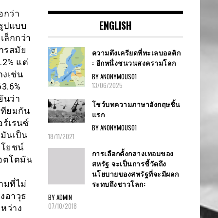
อกว่า
ENGLISH
รูปแบบ
เล็กกว่า
หารสมัย
ความตึงเครียดที่ทะเลบอลติก
.2% แต่
: อีกหนึ่งชนวนสงครามโลก
างเช่น
BY ANONYMOUS01
13/06/2025
63.6%
ันว่า
โชว์บทความภาษาอังกฤษชิ้น
เทียมกัน
แรก
อร์เรนซ์
BY ANONYMOUS01
ันเป็น
18/11/2021
ะโยชน์
การเลือกตั้งกลางเทอมของ
ออตโตมัน
สหรัฐ จะเป็นการชี้วัดถึง
นโยบายของสหรัฐที่จะมีผลก
ระทบถึงชาวโลก:
มที่ไม่
งอาวุธ
BY ADMIN
07/10/2018
หว่าง