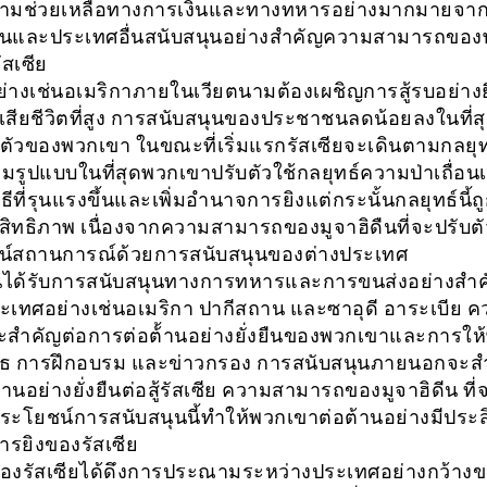
วามช่วยเหลือทางการเงินและทางทหารอย่างมากมายจาก
านและประเทศอื่นสนับสนุนอย่างสำคัญความสามารถของ
ัสเซีย
ย่างเช่นอเมริกาภายในเวียตนามต้องเผชิญการสู้รบอย่างยื
เสียชีวิตที่สูง การสนับสนุนของประชาชนลดน้อยลงในที่สุ
ัวของพวกเขา ในขณะที่เริ่มแรกรัสเซียจะเดินตามกลยุ
มรูปแบบในที่สุดพวกเขาปรับตัวใช้กลยุทธ์ความป่าเถื่อนเก
ิธีที่รุนแรงขึ้นและเพิ่มอำนาจการยิงแต่กระนั้นกลยุทธ์นี้ถู
ะสิทธิภาพ เนื่องจากความสามารถของมูจาฮิดืนที่จะปรับต
น์สถานการณ์ด้วยการสนับสนุนของต่างประเทศ
ีนได้รับการสนับสนุนทางการทหารและการขนส่งอย่างสำ
เทศอย่างเช่นอเมริกา ปากีสถาน และซาอุดี อาระเบีย ค
้จะสำคัญต่อการต่อต้้านอย่างยั่งยืนของพวกเขาและการใ
ุธ การฝึกอบรม และข่าวกรอง การสนับสนุนภายนอกจะส
านอย่างยั่งยืนต่อสู้รัสเซีย ความสามารถของมูจาฮิดีน ที่จ
ระโยชน์การสนับสนุนนี้ทำให้พวกเขาต่อต้านอย่างมีประ
รยิงของรัสเซีย
องรัสเซียได้ดึงการประณามระหว่างประเทศอย่างกว้างขว