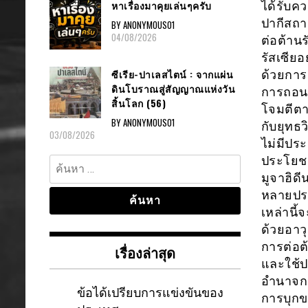
หาเรื่องมาคุยเล่นๆครับ
ได้รับค
ปากีสถ
BY ANONYMOUS01
04/08/2026
ต่อต้านร
รัสเซียอ
ซีเรีย-ปาเลสไตน์ : จากแผ่น
ด้วยการ
ดินโบราณสู่สัญญาณแห่งวัน
การถอนต
สิ้นโลก (56)
โจมตีตา
BY ANONYMOUS01
กับยุทธว
03/08/2026
ไม่มีปร
ค้นหา
ประโยช
สำหรับ:
มูจาฮิด
หลายประ
เหล่านี
ด้วยอาว
การต่อต้
เรื่องล่าสุด
และใช้ป
อำนาจกา
ข้อได้เปรียบการแข่งขันของ
การบุกข