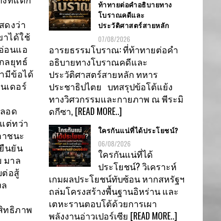
างที่แตก
ท้าทายต่อคำอธิบายทาง
โบราณคดีและ
สดงว่า
ประวัติศาสตร์สายหลัก
ขาได้ใช้
07/08/2026
อารยธรรมโบราณ: ที่ท้าทายต่อคำ
่อ่อนแอ
อธิบายทางโบราณคดีและ
กลยุทธ์
ประวัติศาสตร์สายหลัก ทหาร
ามีข้อได้
ประชาธิปไตย บทสรุปข้อโต้แย้ง
ันเดอร์
ทางวิศวกรรมและกายภาพ ณ พีระมิ
ดกีซา,
[READ MORE..]
ตลอด
แต่ทว่า
ใครกันแน่ที่ได้ประโยชน์?
กาาชนะ
06/08/2026
ยืนยัน
ใครกันแน่ที่ได้
บ มาล
ประโยชน์? วิเคราะห์
่อสู้
เกมผลประโยชน์ทับซ้อน หากสหรัฐฯ
งล
ถล่มโครงสร้างพื้นฐานอิหร่าน และ
เตหะรานตอบโต้ด้วยการเผา
สิทธิภาพ
พลังงานอ่าวเปอร์เซีย
[READ MORE..]