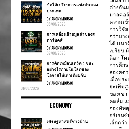
เสมอ กา
ข้อได้เปรียบการแข่งขันของ
ต่างกัน
ประเทศ
มาลคอล์
BY ANONYMOUS01
ความเข้า
08/08/2026
การวิจัย
การเคลื่อนย้ายมูลค่าของส
กว่าบาง
ตาร์บัคส์
ได้ เเนว
BY ANONYMOUS01
เปรียบ ม
02/08/2026
ด็อก โด
การคิดเหมือนเดวิด : ชนะ
การศึกษ
อย่างไรภายในโลกของ
สองศตวร
โอกาสไม่เท่าเทียมกัน
เมื่อปร
BY ANONYMOUS01
จะเพิ่มส
01/08/2026
ของเขาว
คอล์ม แก
ECONOMY
กองทัพต
อร์เรนซ์
เศรษฐศาสตร์ชาวบ้าน
เล็กกว่