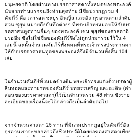
มนุษยชาติ โดยผ่านทางบรรดาศาสดาทั้งหมดของพระองค์
นับจากท่านแรกจนถึงท่านสุดท้าย มีชื่อปรากฎรวม 4
คัมภีร์ คือ เตารอต ซะบูร อินญีล และอัล กุรอานตามลำดับ
ส่วน ซุยุฟ หมายถึงบันทึกต่างๆ ที่พระเจ้าทรงมอบให้กับบร
รดศาสนทูตท่านอื่นๆ ของพระองค์ เช่น ชุฮุฟของศาสดาอิ
บรอฮีม ซึ่งไม่ใช่ชื่อของคัมภีร์จึงไม่ถูกนำมารวมไว้ใน 4
เล่มนี้ ฉะนั้นจำนวนคัมภีร์ทั้งหมดที่พระเจ้าทรงประทานมา
ให้กับบรรดาศาสนทูตของพระองค์จึงมีจำนวนทั้งสิ้น 104
เล่ม
ในจำนวนคัมภีร์ทั้งหมดข้างต้น พระเจ้าทรงแต่งตั้งบรรดาผู้
สืบทอดและทายาทของคัมภีร์ บทสรรเสริญ และฮะดิษ (คำ
สอนของบรรดาศาสดา)ไว้เป็นจำนวนรวม 48 ท่าน ซึ่งราย
ละเอียดของเรื่องนี้จะได้กล่าวถึงเป็นลำดับต่อไป
จากจำนวนศาสดา 25 ท่าน ที่มีนามปรากฎอยู่ในคัมภีร์อัล
กุรอานเราจะขอกล่าวถึงชีวประวัติโดยย่อของศาสดาเพียง