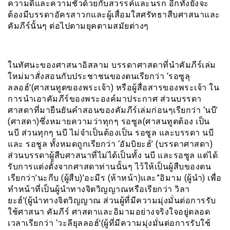
ความดีและความชั่วด้วยกับสวรรค์และนรก อีกทั้งยังจะ
ต้องมีบรรดาอัครสาวกและผู้เสื่อมใสศรัทธาสืบศาสนาและ
คัมภีร์นั้นๆ ต่อไปตามยุคตามสมัยต่างๆ
ในทัศนะของศาสนาอิสลาม บรรดาศาสดาที่นำคัมภีร์เล่ม
ใหม่มาสั่งสอนกับประชาชนของตนเรียกว่า ‘รอซูลุ
ลลอฮ์'(ศาสนทูตของพระเจ้า) หรือผู้สื่อสารของพระเจ้า ใน
การนำเอาคัมภีร์ของพระองค์มาประกาศ ส่วนบรรดา
ศาสดาที่มายืนยันคำสอนของคัมภีร์เล่มก่อนๆเรียกว่า ‘นบี’
(ศาสดา)ซึ่งหมายความว่าทุกๆ รอซูล(ศาสนทูตต้อง เป็น
นบี ส่วนทุกๆ นบี ไม่จำเป็นต้องเป็น รอซูล และบรรดา นบี
และ รอชูล ทั้งหมดถูกเรียกว่า ‘อัมบิยะฮ์’ (บรรดาศาสดา)
ส่วนบรรดาผู้สืบศาสนาที่ไม่ได้เป็นทั้ง นบี และรอซูล แต่ได้
รับการแต่งตั้งจากศาสดาท่านนั้นๆ ไว้ให้เป็นผู้สืบของตน
เรียกว่า’นะกีบ (ผู้สืบ)’อะมีร (ห้าหน้า)และ”อิมาม (ผู้นำ) เพื่อ
ทำหน้าที่เป็นผู้นำทางจิตวิญญาณหรือเรียกว่า วิลา
ยะฮ์'(ผู้นำทางจิตวิญญาณ ส่วนผู้ที่มีความมุ่งมั่นต่อการรับ
ใช้ศาสนา คัมภีร์ ศาสดาและอิมามอย่างจริงใจอยู่ตลอด
เวลาเรียกว่า ‘วะลียุลลอฮ์'(ผู้ที่มีความมุ่งมั่นต่อการรับใช้