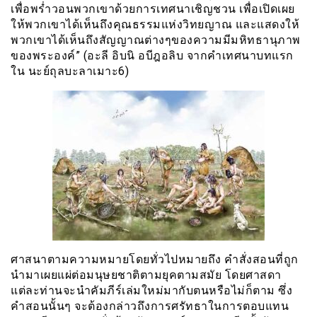
เพื่อพร่ำวอนพวกเขาด้วยการเทศนาเชิญชวน เพื่อเปิดเผย
ให้พวกเขาได้เห็นถึงคุณธรรมแห่งวิทยญาณ และแสดงให้
พวกเขาได้เห็นถึงสัญญาณต่างๆของความมีมหิทธานุภาพ
ของพระองค์” (อะลี อิบนิ อบีฎอลิบ จากคำเทศนาบทแรก
ใน นะย์ถุลบะลาเมาะ6)
ศาสนาตามความหมายโดยทั่วไปหมายถึง คำสั่งสอนที่ถูก
นำมาเผยแผ่ต่อมนุษยชาติตามยุคตามสมัย โดยศาสดา
แต่ละท่านจะนำคัมภีร์เล่มใหม่มากับตนหรือไม่ก็ตาม ซึ่ง
คำสอนนั้นๆ จะต้องกล่าวถึงการศรัทธาในการตอบแทน