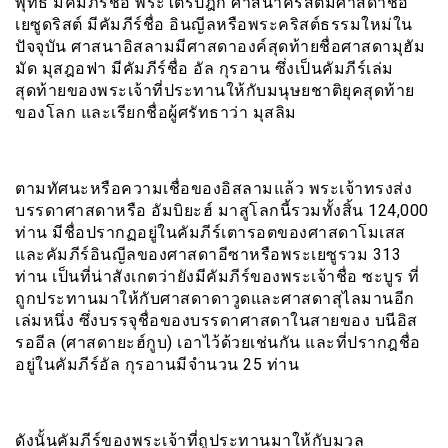
พุทธ มีคัมภีร์ชื่อ พระไตรปิฎก ศาสนาคริสต์มีศาสดาชื่อ
เยซูดริสต์ มีคัมภีร์ชื่อ อินญีลหรือพระคริสต์ธรรมใหม่ใน
ปัจจุบัน ศาสนาอิสลามมีศาสดาองค์สุดท้ายชื่อศาสดามุฮัม
มัด มุสฎอฟา มีคัมภีร์ชื่อ อัล กุรอาน ซึ่งเป็นคัมภีร์เล่ม
สุดท้ายของพระเจ้าที่ประทานให้กับมนุษยชาติยุคสุดท้าย
ของโลก และเรียกชื่อผู้ศรัทธาว่า มุสลิม
ตามทัศนะหรือความเชื่อของอิสลามแล้ว พระเจ้าทรงส่ง
บรรดาศาสดาหรือ อัมบิยะฮ์ มาสูโลกนี้รวมทั้งสิ้น 124,000
ท่าน มีชื่อปรากฏอยู่ในคัมภีร์เตารอตของศาสดาโมเสส
และคัมภีร์อินญีลของศาสดาอีซาหรือพระเยซูรวม 313
ท่าน เป็นที่น่าสังเกตว่ายังมีคัมภีร์ของพระเจ้าชื่อ ซะบูร ที่
ถูกประทานมาให้กับศาสดาดาวูดและศาสดาสุไลมานอีก
เล่มหนึ่ง ซึ่งบรรจุชื่อของบรรดาศาสดาในสายของ บนีอิส
รออีล (ศาสดายะฮ์กูบ) เอาไว้ด้วยเช่นกัน และที่ปรากฎชื่อ
อยู่ในคัมภีร์อัล กุรอานมีจำนวน 25 ท่าน
ดังนั้นคัมภีร์ของพระเจ้าที่ถูประทานมาให้กับมวล