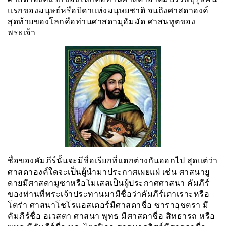
แรกของมนุษย์หรือบิดาแห่งมนุษยชาติ จนถึงศาสดาองค์
สุดท้ายของโลกคือท่านศาสดามุฮัมมัด ศาสนทูตของ
พระเจ้า
ชื่อของคัมภีร์นั้นจะมีชื่อเรียกที่แตกต่างกันออกไป สุดแต่ว่า
ศาสดาองค์ใดจะเป็นผู้นำมาประกาศเผยแผ่ เช่น ศาสนายู
ดายมีศาสดามูซาหรือโมเสสเป็นผู้ประกาศศาสนา คัมภีร์
ของท่านที่พระเจ้าประทานมามีชื่อว่าคัมภีร์เตาเราะหรือ
โตร่า ศาสนาโชโรแอสเตอร์มีศาสดาชื่อ ซาราอุชตรา มี
คัมภีร์ชื่อ อเวสตา ศาสนา พุทธ มีศาสดาชื่อ สิทธารถ หรือ