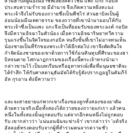
ส่วนฮาบิลผู้น้องมีอาชีพเลี้ยงสัตว์ เช่น แพะ แกะ กอบิล
ประสบความร่ำรวย มีอำนาจ จึงเกิดความหยิ่งทะนง
พระเจ้าจึงไม่รับของถวายซึ่งเป็นพืซไร่ ส่วนฮาบิลเป็นผู้
อ่อนน้อมมีเมตตาธรรม ของถวายที่เขานำมามอบให้กับ
พระเจ้าซึ่งเป็นแพะ แกะจึงเป็นที่ยอมรับของพระองค์ กอบิล
จึงมีความอิจฉาในตัวน้อง เมื่อความอิจฉาริษยาทวีความ
รุนแรงขึ้นในจิตใจของกอบิล จนถึงขั้นที่เขาไม่อาจทนเห็น
น้องชายเป็นที่รักของพระเจ้าได้อีกต่อไป เขาจึงตัดสินใจ
กำจัดน้องชายของเขาด้วยการใช้ก้อนหินทุบที่ศีรษะของฮา
บิลจนตาย โศกนาฎกรรมของเรื่องนี้พระเจ้าทรงนำมา
กล่าวขานไว้ เป็นบทเรียนหรืออุทาหรณ์เพื่อที่มนุษยชาติจะ
ได้รำลึก ให้กับศาสดามุฮัมมัดได้รับรู้ดังปรากฎอยู่ในคัมภีร์
อัล กุรอาน ดังมีความว่า
และจงสาธยายแก่พวกเขาเรื่องของลูกทั้งสองของอาดัม
ด้วยความจริงเมื่อทั้งสองได้ถวายของถวายแก่เรา แล้วคน
หนึ่งในทั้งสองนั้นถูกตอบรับ แต่จากอีกคนหนึ่งไม่ถูกตอบ
รับ เขากล่าวว่า ‘แน่นอนฉันจะฆ่าเจ้า’ เขากล่าวว่า ‘แท้จริง
อัลลอฮ์ทรงตอบรับจากผู้ที่สำรวมตนจากความชั่ว