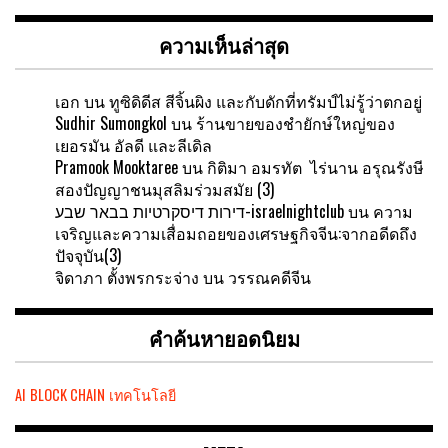
ความเห็นล่าสุด
เอก
บน
ทูซิดิดีส สีจิ้นผิง และกับดักที่ทรัมป์ไม่รู้ว่าตกอยู่
Sudhir Sumongkol
บน
ร้านขายของชำยักษ์ใหญ่ของ
เยอรมัน อัลดี และลีเดิล
Pramook Mooktaree
บน
กิติมา อมรทัต ไร่นาน อรุณรังษี
สองปัญญาชนมุสลิมร่วมสมัย (3)
דירות דיסקרטיות בבאר שבע-israelnightclub
บน
ความ
เจริญและความเสื่อมถอยของเศรษฐกิจจีน:จากอดีดถึง
ปัจจุบัน(3)
จิดาภา ตั้งพรกระจ่าง
บน
วรรณคดีจีน
คำค้นหายอดนิยม
AI
BLOCK CHAIN
เทคโนโลยี