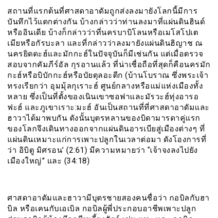
สถานที่แรกต้นที่ศาสดาอาดัมถูกส่งลงมายังโลกนี้มีการ
บันทึกไว้แตกต่างกัน บ้างกล่าวว่าท่านลงมาที่แผ่นดินฮินด์
หรืออินเดีย บ้างก็กล่าวว่าที่นครบาบิโลนหรือเมโสโปเต
เมียหรือกัรบะลา และที่กล่าวว่าลงมายังแผ่นดินฮิญาช ณ
นครยิดดะฮ์และมักกะฮ์ในปัจจุบันก็มีเช่นกัน แต่เมื่อตรวจ
สอบจากคัมภีร์อัล กุรอานแล้ว ที่น่าเชื่อถือที่สุดก็คือนครมัก
กะฮ์หรือบิบักกะฮ์หรือบัยตุลอะตีก (บ้านโบราณ ซึ่งพระเจ้า
ทรงเรียกว่า อุมมุ้ลกุเราะฮ์ ศูนย์กลางหรือแม่แห่งเมืองทั้ง
หลาย ซึ่งเป็นที่ตั้งของเนินเขาซอฟาและมัรวะฮ์ทุ่งอารอ
ฟะฮ์ และภูเขาเราะ:มะฮ์ อันเป็นสถานที่ที่ศาสดาอาดัมและ
ฮาวาได้มาพบกัน ดังนั้นบุตรหลานของบิดามารดาคู่แรก
ของโลกจึงเดินทางออกจากแผ่นดินอารเบียสู่เมืองต่างๆ ที่
แผ่นดินเหมาะแก่การเพาะปลูกในเวลาต่อมา ดังโองการที่
ว่า อิบิตู มิศรอน’ (2:61) มีความหมายว่า “เจ้าจงลงไปยัง
เมืองใหญ่” และ (34:18)
ศาสดาอาดัมและฮาวามีบุตรชายสองคนชื่อว่า กอบิลกับฮา
บิล หรือเคนกับเอเบิล กอบิลผู้พี่ประกอบอาชีพเพาะปลูก