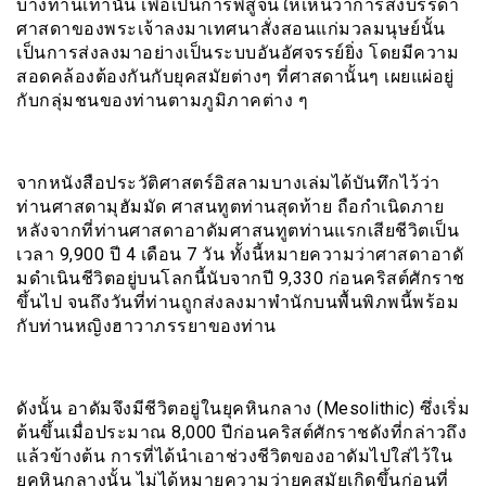
บางท่านเท่านั้น เพื่อเป็นการพิสูจน์ให้เห็นว่าการส่งบรรดา
ศาสดาของพระเจ้าลงมาเทศนาสั่งสอนแก่มวลมนุษย์นั้น
เป็นการส่งลงมาอย่างเป็นระบบอันอัศจรรย์ยิ่ง โดยมีความ
สอดคล้องต้องกันกับยุคสมัยต่างๆ ที่ศาสดานั้นๆ เผยแผ่อยู่
กับกลุ่มชนของท่านตามภูมิภาคต่าง ๆ
จากหนังสือประวัติศาสตร์อิสลามบางเล่มได้บันทึกไว้ว่า
ท่านศาสดามุฮัมมัด ศาสนทูตท่านสุดท้าย ถือกำเนิดภาย
หลังจากที่ท่านศาสดาอาดัมศาสนทูตท่านแรกเสียชีวิตเป็น
เวลา 9,900 ปี 4 เดือน 7 วัน ทั้งนี้หมายความว่าศาสดาอาดั
มดำเนินชีวิตอยู่บนโลกนี้นับจากปี 9,330 ก่อนคริสต์ศักราช
ขึ้นไป จนถึงวันที่ท่านถูกส่งลงมาพำนักบนพื้นพิภพนี้พร้อม
กับท่านหญิงฮาวาภรรยาของท่าน
ดังนั้น อาดัมจึงมีชีวิตอยู่ในยุคหินกลาง (Mesolithic) ซึ่งเริ่ม
ต้นขึ้นเมื่อประมาณ 8,000 ปีก่อนคริสต์ศักราชดังที่กล่าวถึง
แล้วข้างต้น การที่ได้นำเอาช่วงชีวิตของอาดัมไปใส่ไว้ใน
ยุคหินกลางนั้น ไม่ได้หมายความว่ายุคสมัยเกิดขึ้นก่อนที่