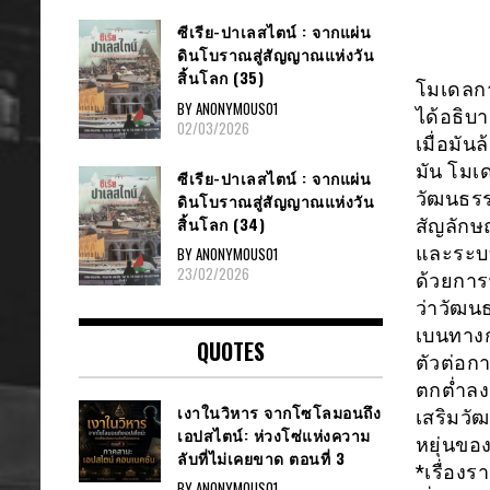
ซีเรีย​-ปาเลสไตน์​ : จากแผ่น
ดินโบราณสู่สัญญาณ​แห่งวัน
สิ้นโลก​ (35)
โมเดลกา
BY ANONYMOUS01
ได้อธิบ
02/03/2026
เมื่อมั
มัน โมเด
ซีเรีย​-ปาเลสไตน์​ : จากแผ่น
วัฒนธรร
ดินโบราณสู่สัญญาณ​แห่งวัน
สิ้นโลก​ (34)
สัญลักษ
และระบ
BY ANONYMOUS01
23/02/2026
ด้วยการ
ว่าวัฒน
เบนทางกล
QUOTES
ตัวต่อก
ตกต่ำลง 
เงาในวิหาร จากโซโลมอนถึง
เสริมวั
เอปสไตน์: ห่วงโซ่แห่งความ
หยุ่นขอ
ลับที่ไม่เคยขาด ตอนที่ 3
*เรื่องร
BY ANONYMOUS01