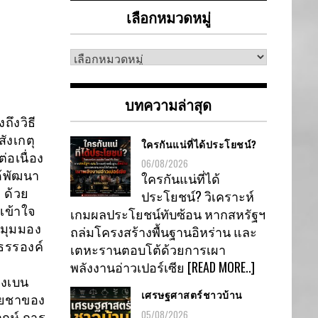
เลือกหมวดหมู่
เลือก
หมวด
หมู่
บทความล่าสุด
ถึงวิธี
ังเกตุ
ใครกันแน่ที่ได้ประโยชน์?
่อเนื่อง
06/08/2026
้พัฒนา
ใครกันแน่ที่ได้
 ด้วย
ประโยชน์? วิเคราะห์
เข้าใจ
เกมผลประโยชน์ทับซ้อน หากสหรัฐฯ
งมุมมอง
ถล่มโครงสร้างพื้นฐานอิหร่าน และ
ธรรองค์
เตหะรานตอบโต้ด้วยการเผา
พลังงานอ่าวเปอร์เซีย
[READ MORE..]
ยงเบน
เศรษฐศาสตร์ชาวบ้าน
้ยชาของ
05/08/2026
กษ์ การ