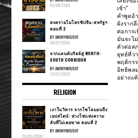
เสียงของ
05/08/2026
เช้า”
คำพูดอ้
สงครามไมโครชิปจีน-สหรัฐฯ
ฝังรากล
ตอนที่ 2
ต่อการเ
BY ANONYMOUS01
มันจะไม
30/07/2026
ตัวต่อส
จากแลนด์บริดจ์สู่ NORTH-
ยุทธ์ที่
SOUTH CORRIDOR
พฤติกรร
BY ANONYMOUS01
อิทธิพล
23/07/2026
อย่างแท้
RELIGION
เงาในวิหาร จากโซโลมอนถึง
เอปสไตน์: ห่วงโซ่แห่งความ
ลับที่ไม่เคยขาด ตอนที่ 2
BY ANONYMOUS01
26/05/2026