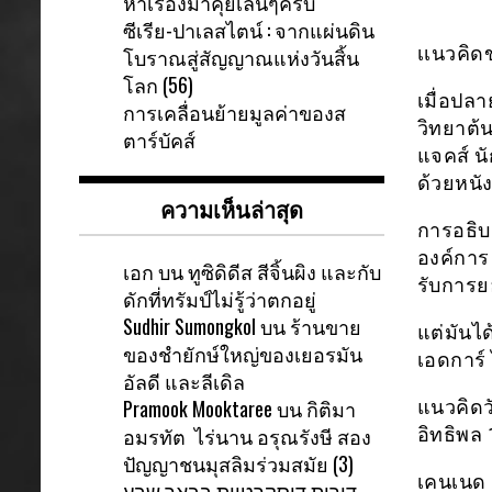
หาเรื่องมาคุยเล่นๆครับ
ซีเรีย-ปาเลสไตน์ : จากแผ่นดิน
เเนวคิด
โบราณสู่สัญญาณแห่งวันสิ้น
โลก (56)
เมื่อปล
การเคลื่อนย้ายมูลค่าของส
วิทยาต้
ตาร์บัคส์
แจคส์ น
ด้วยหนั
ความเห็นล่าสุด
การอธิบ
องค์การ 
เอก
บน
ทูซิดิดีส สีจิ้นผิง และกับ
รับการย
ดักที่ทรัมป์ไม่รู้ว่าตกอยู่
Sudhir Sumongkol
บน
ร้านขาย
แต่มันได
ของชำยักษ์ใหญ่ของเยอรมัน
เอดการ์ 
อัลดี และลีเดิล
Pramook Mooktaree
บน
กิติมา
แนวคิดว
อมรทัต ไร่นาน อรุณรังษี สอง
อิทธิพล
ปัญญาชนมุสลิมร่วมสมัย (3)
เคนเนด 
דירות דיסקרטיות בבאר שבע-