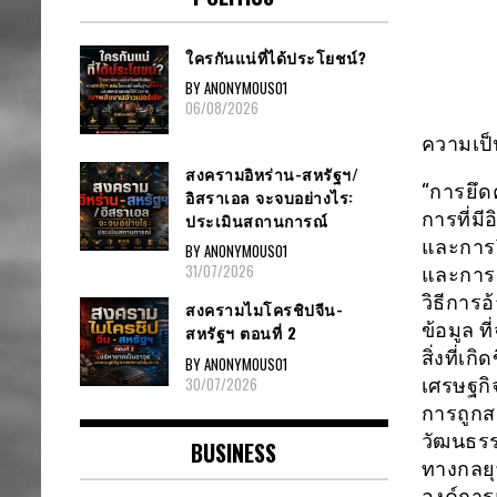
ใครกันแน่ที่ได้ประโยชน์?
BY ANONYMOUS01
06/08/2026
ความเป็
สงครามอิหร่าน-สหรัฐฯ/
“การยึดค
อิสราเอล จะจบอย่างไร:
การที่ม
ประเมินสถานการณ์
และการว
BY ANONYMOUS01
31/07/2026
และการเ
วิธีการอ
สงครามไมโครชิปจีน-
ข้อมูล 
สหรัฐฯ ตอนที่ 2
สิ่งที่เ
BY ANONYMOUS01
30/07/2026
เศรษฐกิ
การถูกส
วัฒนธรร
BUSINESS
ทางกลยุ
องค์การ