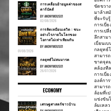
การเคลื่อนย้ายมูลค่าของส
ขัดขวาง
ตาร์บัคส์
มาล้าสม
BY ANONYMOUS01
ที่จะรับ
02/08/2026
การเบี่ย
การคิดเหมือนเดวิด : ชนะ
การเปลี
อย่างไรภายในโลกของ
ลึกสามา
โอกาสไม่เท่าเทียมกัน
เบี่ยนเ
BY ANONYMOUS01
กลยุทธ์
01/08/2026
สามารถจ
กลยุทธ์ไม่สมมารต
ขาดจุดม
BY ANONYMOUS01
คล้องที
26/07/2026
การเบี่
องค์การ
สามารถเ
ECONOMY
ล้อมที่เ
แข่งขันโ
เศรษฐศาสตร์ชาวบ้าน
ล้มเหลว 
BY ANONYMOUS01