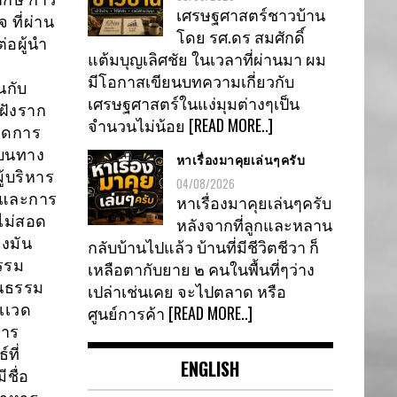
เศรษฐศาสตร์ชาวบ้าน
ที่ผ่าน
โดย รศ.ดร สมศักดิ์
่อผู้นำ
แต้มบุญเลิศชัย ในเวลาที่ผ่านมา ผม
มีโอกาสเขียนบทความเกี่ยวกับ
นกับ
เศรษฐศาสตร์ในแง่มุมต่างๆเป็น
ฝังราก
จำนวนไม่น้อย
[READ MORE..]
กิดการ
เบนทาง
หาเรื่องมาคุยเล่นๆครับ
้บริหาร
04/08/2026
 และการ
หาเรื่องมาคุยเล่นๆครับ
ไม่สอด
หลังจากที่ลูกและหลาน
งมัน
กลับบ้านไปแล้ว บ้านที่มีชีวิตชีวา ก็
ธรรม
เหลือตากับยาย ๒ คนในพื้นที่ๆว่าง
ฒนธรรม
เปล่าเช่นเคย จะไปตลาด หรือ
เเวด
ศูนย์การค้า
[READ MORE..]
การ
ที่
ENGLISH
ีชื่อ