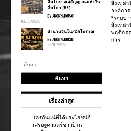
ดินโบราณสู่สัญญาณแห่งวัน
สิ่งเหล
สิ้นโลก (56)
องค์กา
BY ANONYMOUS01
*ระบบก
03/08/2026
สิ่งเหล
ตำนานจีนในสมัยโบราณ
พฤติกรร
BY ANONYMOUS01
การ
29/07/2026
ค้นหา
สำหรับ:
เรื่องล่าสุด
ใครกันแน่ที่ได้ประโยชน์?
เศรษฐศาสตร์ชาวบ้าน