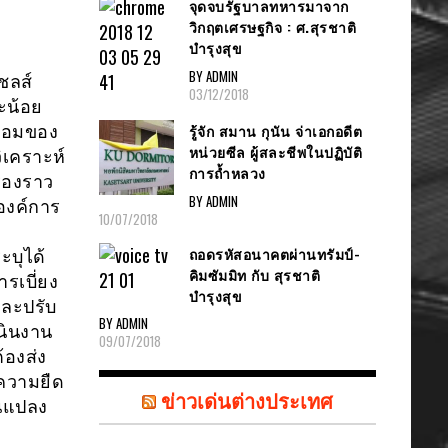
จุดจบรัฐบาลทหารมาจาก
วิกฤตเศรษฐกิจ : ศ.สุรชาติ
บำรุงสุข
BY ADMIN
ชลส์
03/12/2018
ะน้อย
รู้จัก สมาน กุนัน จ่าเอกอดีต
ล้อมของ
หน่วยซีล ผู้สละชีพในปฏิบัติ
ิเคราะห์
การถ้ำหลวง
ื่องราว
BY ADMIN
องค์การ
10/07/2018
ถอดรหัสอนาคตผ่านทรัมป์-
บุได้
คิมซัมมิท กับ สุรชาติ
รเบี่ยง
บำรุงสุข
้และปรับ
BY ADMIN
นินงาน
09/07/2018
้องส่ง
งความยืด
ข่าวเด่นต่างประเทศ
ยนแปลง