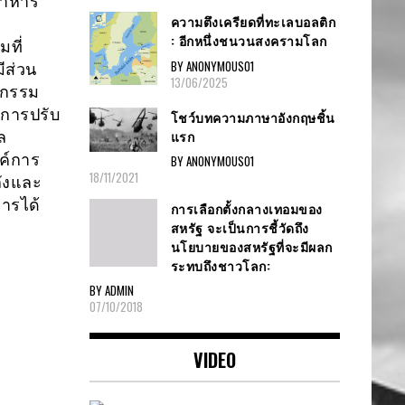
นอาหาร
ความตึงเครียดที่ทะเลบอลติก
: อีกหนึ่งชนวนสงครามโลก
ที่
BY ANONYMOUS01
ีส่วน
13/06/2025
ตกรรม
กการปรับ
โชว์บทความภาษาอังกฤษชิ้น
แรก
ล
งค์การ
BY ANONYMOUS01
18/11/2021
ลังและ
การได้
การเลือกตั้งกลางเทอมของ
สหรัฐ จะเป็นการชี้วัดถึง
นโยบายของสหรัฐที่จะมีผลก
ระทบถึงชาวโลก:
BY ADMIN
07/10/2018
VIDEO