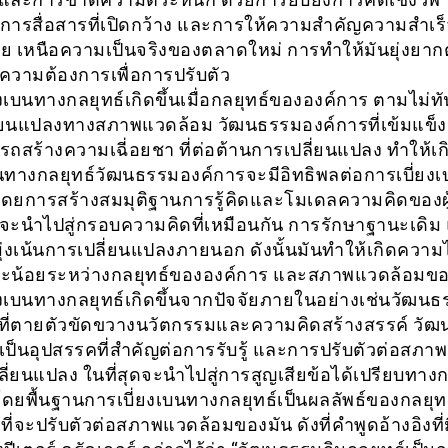
การสื่อสารที่เปิดกว้าง และการให้ความสำคัญความสำเร็จ 
ัย เหนือความเป็นจริงของตลาดใหม่ การทำให้มันยุ่งยากต
รู้ความต้องการเพื่อการปรับตัว
งเบนทางกลยุทธ์เกิดขึ้นเมื่อกลยุทธ์ขององค์การ ตามไม่ทั
่ยนแปลงทางสภาพแวดล้อม วัฒนธรรมองค์การที่เข้มแข็ง
รถสร้างความเฉี่อยชา ที่ต่อต้านการเปลี่ยนแปลง ทำให้เ
บนทางกลยุทธ์วัฒนธรรมองค์การจะมีอิทธิพลต่อการเบี่ยง
โดยการสร้างสมมุติฐานการรู้คิดและโมเดลความคิดของผู
ะนำไปสู่กรอบความคิดที่เหมือนกัน การรักษาฐานะเดิม
ุ่งเน้นการเปลี่ยนแปลงภายนอก ดังนั้นมันทำให้เกิดความ
ละน้อยระหว่างกลยุทธ์ขององค์การ และสภาพแวดล้อมขอ
ยงเบนทางกลยุทธ์เกิดขึ้นจากปัจจัยภายในอย่างเช่นวัฒน
ที่ตายตัวขัดขวางนวัตกรรมและความคิดสร้างสรรค์ วั
ป็นอุปสรรคที่สำคัญต่อการรับรู้ และการปรับตัวต่อสภาพ
ปลี่ยนแปลง ในที่สุดจะนำไปสู่การสูญเสียข้อได้เปรียบทาง
ดยพื้นฐานการเบี่ยงเบนทางกลยุทธ์เป็นผลลัพธ์ของกลยุทธ์
ที่จะปรับตัวต่อสภาพแวดล้อมของมัน ดังที่คำพูดอ้างอิงที่ม