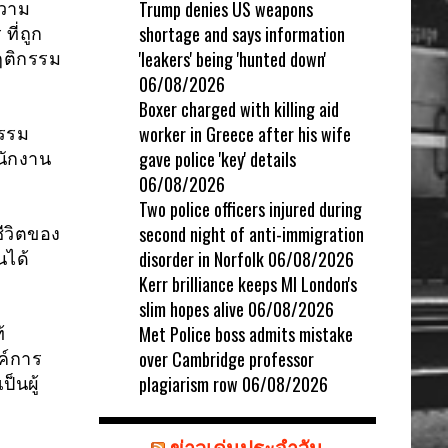
Trump denies US weapons
ความ
shortage and says information
ี่ถูก
'leakers' being 'hunted down'
ฤติกรรม
06/08/2026
Boxer charged with killing aid
worker in Greece after his wife
ธรรม
gave police 'key' details
นักงาน
06/08/2026
Two police officers injured during
second night of anti-immigration
ชีวิตของ
disorder in Norfolk
06/08/2026
นได้
Kerr brilliance keeps MI London's
slim hopes alive
06/08/2026
Met Police boss admits mistake
้
over Cambridge professor
ค์การ
plagiarism row
06/08/2026
็นผู้
ข่าวเด่นประจำวัน