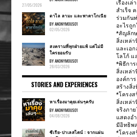
เรื่องเล
27/05/2026
สำเร็จ 
ดาไล ลามะ และพาตาโกเนีย
ร่วมกัน
BY ANONYMOUS01
อะไรถูก
02/05/2026
*สัญลัก
สิ่งเหล
สงครามที่ทุกฝ่ายแพ้ แต่ไม่มี
และเอกล
ใครยอมรับ
โลโก้ แ
BY ANONYMOUS01
*พิธีกา
28/03/2026
สิ่งเหล่
องค์การ
STORIES AND EXPERIENCES
สร้างสิ่
*โครงส
หาเรื่องมาคุยเล่นๆครับ
สิ่งเหล่
จริงภาย
BY ANONYMOUS01
04/08/2026
แสดงอำน
มีอิทธิ
ซีเรีย-ปาเลสไตน์ : จากแผ่น
*โครงสร