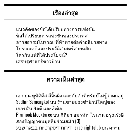
เรื่องล่าสุด
แนวคิดของข้อได้เปรียบทางการแข่งขัน
ข้อได้เปรียบการแข่งขันของประเทศ
อารยธรรมโบราณ: ที่ท้าทายต่อคำอธิบายทาง
โบราณคดีและประวัติศาสตร์สายหลัก
ใครกันแน่ที่ได้ประโยชน์?
เศรษฐศาสตร์ชาวบ้าน
ความเห็นล่าสุด
เอก
บน
ทูซิดิดีส สีจิ้นผิง และกับดักที่ทรัมป์ไม่รู้ว่าตกอยู่
Sudhir Sumongkol
บน
ร้านขายของชำยักษ์ใหญ่ของ
เยอรมัน อัลดี และลีเดิล
Pramook Mooktaree
บน
กิติมา อมรทัต ไร่นาน อรุณรังษี
สองปัญญาชนมุสลิมร่วมสมัย (3)
דירות דיסקרטיות בבאר שבע-israelnightclub
บน
ความ