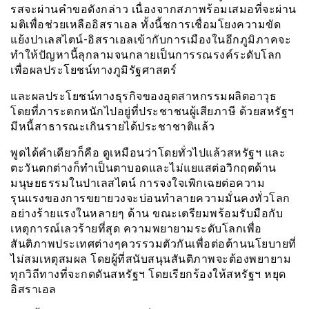
รสจะผ่านคำขอดังกล่าว เนื่องจากสภาพร้อมเสมอที่จะผ่าน
มติเพื่อช่วยเหลืออิสราเอล ทั้งนี้ชการเชื่อมโยงความขัด
แย้งปาเลสไตน์-อิสราเอลเข้ากับการเมืองในอีกภูมิภาคจะ
ทำให้ปัญหานี้ลุกลามจนกลายเป็นการรณรงค์ระดับโลก
เพื่อผลประโยชน์ทางภูมิรัฐศาสตร์
และผลประโยชน์ทางธุรกิจของอุตสาหกรรมผลิตอาวุธ
โดยที่ภาระตกหนักไปอยู่ที่ประชาชนผู้เสียภาษี ด้วยสหรัฐฯ
มีหนี้สาธารณะเกินรายได้ประชาชาติแล้ว
พูดได้คำเดียวก็คือ ดูเหมือนว่าโดยทั่วไปแล้วสหรัฐฯ และ
ตะวันตกต่างก็ทำเป็นตาบอดและไม่แยแสต่อวิกฤตด้าน
มนุษยธรรมในปาเลสไตน์ การจงใจเพิกเฉยต่อความ
รุนแรงของการขยายวงจะบ่อนทำลายความมั่นคงทั่วโลก
อย่างร้ายแรงในหลายๆ ด้าน ขณะเตรียมพร้อมรับมือกับ
เหตุการณ์เลวร้ายที่สุด ความพยายามระดับโลกเพื่อ
สันติภาพประเทศต่างๆควรรวมตัวกันเพื่อต่อต้านนโยบายที่
ไม่สมเหตุสมผล โดยผู้ที่สนับสนุนสันติภาพจะต้องพยายาม
ทุกวิถีทางที่จะกดดันสหรัฐฯ โดยเรียกร้องให้สหรัฐฯ หยุด
อิสราเอล