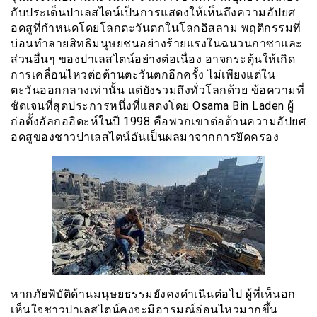
กับประเด็นปาเลสไตน์เป็นการแสดงให้เห็นถึงความอัปยศ
อดสูที่กำหนดโดยโลกตะวันตกในโลกอิสลาม พฤติกรรมที่
บ่อนทำลายสิทธิมนุษยชนอย่างร้ายแรงในฉนวนกาซาและ
ส่วนอื่นๆ ของปาเลสไตน์อย่างต่อเนื่อง อาจกระตุ้นให้เกิด
การเคลื่อนไหวต่อต้านตะวันตกอีกครั้ง ไม่เพียงแต่ใน
ตะวันออกกลางเท่านั้น แต่ยังรวมถึงทั่วโลกด้วย ข้อความที่
ชัดเจนที่สุดประการหนึ่งที่แสดงโดย Osama Bin Laden ผู้
ก่อตั้งอัลกออิดะห์ในปี 1998 คือพวกเขาต่อต้านความอัปยศ
อดสูของชาวปาเลสไตน์อันเป็นผลมาจากการยึดครอง
หากภัยพิบัติด้านมนุษยธรรมยังคงดำเนินต่อไป ผู้ที่เห็นอก
เห็นใจชาวปาเลสไตน์คงจะมีอารมณ์อ่อนไหวมากขึ้น