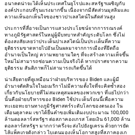
อนาคตน่าจะได้เห็นประเทศในยุโรปและสหรัฐฯเผชิญกับ
องค์ประกอบที่รุนแรงมากขึ้น เนื่องจากมีสัดส่วนมุสลิมและ
ความเห็นอกเห็นใจของชาวปาเลสไตน์ในสัดส่วนสูง
ประการที่สี่อาจเป็นการแสวงประโยชน์จากการรณรงค์
ทางภูมิรัฐศาสตร์ในหมู่ผู้มีบทบาทสำคัญระดับโลก ซึ่งไม่
ต้องสงสัยเลยว่าประเด็นปาเลสไตน์เป็นประเด็นที่ความ
ยุติธรรมขาดหายไปอันเป็นผลมาจากการเมืองที่ยึดถือ
อำนาจเป็นใหญ่ ความพยายามใดๆ ที่จะสร้างความเท็จขึ้น
ใหม่ไม่สามารถซ่อนความเป็นจริงได้ หากปราศจากความ
ยุติธรรม สันติภาพก็ไม่สามารถเกิดขึ้นได้
น่าเสียดายที่ดูเหมือนว่าฝ่ายบริหารของ Biden และผู้มี
อำนาจตัดสินใจในอเมริกาไม่มีความตั้งใจที่จะคิดซ้ำสอง
เกี่ยวกับนโยบายที่ไม่สมเหตุสมผลของพวกเขา ที่แย่ไปกว่า
นั้นคือฝ่ายบริหารของ Biden ใช้ประเด็นร้อนนี้เพื่อความ
ทะเยอทะยานทางภูมิรัฐศาสตร์ระดับโลกของตนเอง ใน
เดือนตุลาคม เขาได้ยื่นคำขอเพิ่มเติมงบประมาณ 100,000
ล้านดอลลาร์สหรัฐฯ ต่อสภาคองเกรส โดยเงิน 61,000 ล้าน
ดอลลาร์สหรัฐฯ มากกว่าครึ่งจะส่งไปยังยูเครน ด้วยการยัด
ไส้แพ็คเกจดังกล่าว ไบเดนมองเห็นโอกาสสูงที่สภาคองเก